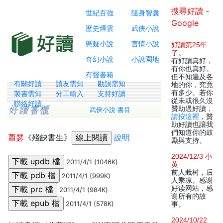
搜尋好讀 -
世紀百強
隨身智囊
Google
歷史煙雲
武俠小說
懸疑小說
言情小說
好讀第25年
了
。
奇幻小說
小說園地
有好讀真好，
有你也真好。
有聲書籍
但不知遍及各
有關好讀
讀友需知
勘誤需知
地的你，究竟
有多少。若你
製書需知
分工輸入
支持好讀
從未或很久沒
聯絡好讀
贊助過好讀，
武俠小說 書目
請按這裡
，贊
助好讀也讓我
們知道你的鼓
蕭瑟
《殘缺書生》
說明
勵與支持。
2024/12/3 小
2011/4/1 (1046K)
黄
前人栽树，后
2011/4/1 (999K)
人乘凉。感谢
好读网站，感
2011/4/1 (984K)
谢所有的故
2011/4/1 (578K)
事。
2024/10/22