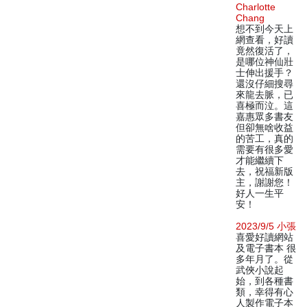
Charlotte
Chang
想不到今天上
網查看，好讀
竟然復活了，
是哪位神仙壯
士伸出援手？
還沒仔細搜尋
來龍去脈，已
喜極而泣。這
嘉惠眾多書友
但卻無啥收益
的苦工，真的
需要有很多愛
才能繼續下
去，祝福新版
主，謝謝您！
好人一生平
安！
2023/9/5 小張
喜愛好讀網站
及電子書本 很
多年月了。從
武俠小說起
始，到各種書
類，幸得有心
人製作電子本