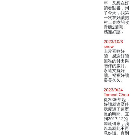
年，又想在好
讀看點書，到
了今天，我第
一次在好讀把
村上春樹的收
音機2讀完，
感謝好讀~
2023/10/3
snow
非常喜歡好
讀，感謝好讀
無私的付出與
陪伴的歲月。
永遠支持好
讀。祝福好讀
長長久久。
2023/9/24
Tomcat Chou
從2006年起，
好讀就這麼伴
我度過了這麼
長的時間。直
到2017.12的
噩耗傳來，我
以為就此不再
見好讀。直到