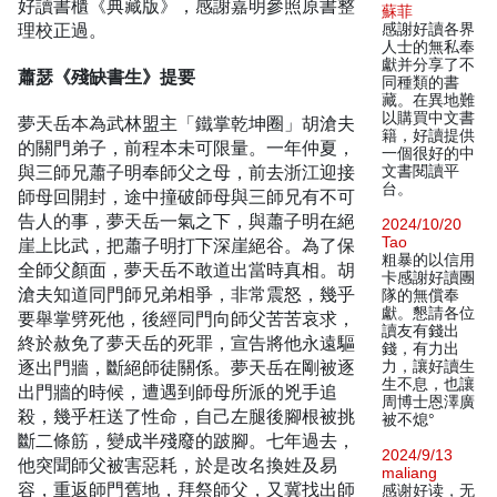
好讀書櫃《典藏版》，感謝嘉明參照原書整
蘇菲
理校正過。
感謝好讀各界
人士的無私奉
獻并分享了不
蕭瑟《殘缺書生》提要
同種類的書
藏。在異地難
以購買中文書
夢天岳本為武林盟主「鐵掌乾坤圈」胡滄夫
籍，好讀提供
的關門弟子，前程本未可限量。一年仲夏，
一個很好的中
與三師兄蕭子明奉師父之母，前去浙江迎接
文書閱讀平
台。
師母回開封，途中撞破師母與三師兄有不可
告人的事，夢天岳一氣之下，與蕭子明在絕
2024/10/20
Tao
崖上比武，把蕭子明打下深崖絕谷。為了保
粗暴的以信用
全師父顏面，夢天岳不敢道出當時真相。胡
卡感謝好讀團
滄夫知道同門師兄弟相爭，非常震怒，幾乎
隊的無償奉
獻。懇請各位
要舉掌劈死他，後經同門向師父苦苦哀求，
讀友有錢出
終於赦免了夢天岳的死罪，宣告將他永遠驅
錢，有力出
逐出門牆，斷絕師徒關係。夢天岳在剛被逐
力，讓好讀生
生不息，也讓
出門牆的時候，遭遇到師母所派的兇手追
周博士恩澤廣
殺，幾乎枉送了性命，自己左腿後腳根被挑
被不熄°
斷二條筋，變成半殘廢的跛腳。七年過去，
2024/9/13
他突聞師父被害惡耗，於是改名換姓及易
maliang
容，重返師門舊地，拜祭師父，又冀找出師
感谢好读，无