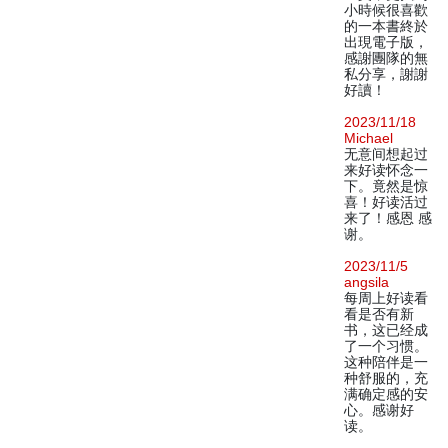
小時候很喜歡
的一本書終於
出現電子版，
感謝團隊的無
私分享，謝謝
好讀！
2023/11/18
Michael
无意间想起过
来好读怀念一
下。竟然是惊
喜！好读活过
来了！感恩 感
谢。
2023/11/5
angsila
每周上好读看
看是否有新
书，这已经成
了一个习惯。
这种陪伴是一
种舒服的，充
满确定感的安
心。感谢好
读。