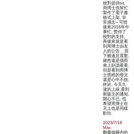
校對提供txt,
周博士也幫忙
製作了電子書
格式上架, 非
常感念~ 可惜
後來2016年中
事忙, 暫停了
校對的支持,
再後來就是看
到周博士由友
人的公告....當
下難過且震驚,
雖然還是偶而
會上好讀看看,
但是看到周博
士曾經的發文
還是心中不捨,
終於, 今天久
違的上線,看到
新版主的通知,
開心不已, 也
希望周博士在
天上也是同樣
歡欣.
2023/7/18
Mac
翻書抽屜內的