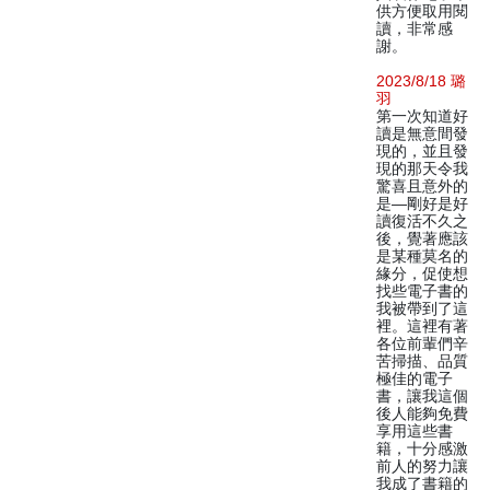
供方便取用閱
讀，非常感
謝。
2023/8/18 璐
羽
第一次知道好
讀是無意間發
現的，並且發
現的那天令我
驚喜且意外的
是—剛好是好
讀復活不久之
後，覺著應該
是某種莫名的
緣分，促使想
找些電子書的
我被帶到了這
裡。這裡有著
各位前輩們辛
苦掃描、品質
極佳的電子
書，讓我這個
後人能夠免費
享用這些書
籍，十分感激
前人的努力讓
我成了書籍的