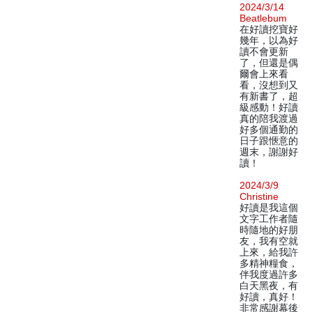
2024/3/14
Beatlebum
在好讀挖寶好
幾年，以為好
讀不會更新
了，但還是偶
爾會上來看
看，沒想到又
有新書了，超
級感動！好讀
真的陪我渡過
好多個通勤的
日子跟愜意的
週末，謝謝好
讀！
2024/3/9
Christine
好讀是我這個
文字工作者隨
時隨地的好朋
友，我有空就
上來，給我許
多精神糧食，
伴我度過許多
白天黑夜，有
好讀，真好！
非常感謝幕後