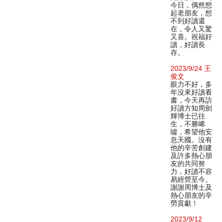
今日，偶然想
起老朋友，想
不到好讀還
在，令人又驚
又喜。祝福好
讀，好讀長
存。
2023/9/24 王
俊文
眼力不好，多
年沒來好讀看
書，今天再訪
好讀方知周劍
輝博士已往
生，不勝唏
噓，希望他安
息天國。沒有
他的辛苦創建
及許多熱心朋
友的共同努
力，好讀不容
易經營至今。
謝謝周博士及
熱心朋友的辛
勞貢獻！
2023/9/12