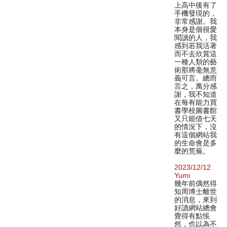
上高中後有了
手機發現的，
非常感謝。我
本身是個很愛
閱讀的人，我
感到若我活著
而不去欣賞這
一種人類的藝
術那將毫無意
義可言。總而
言之，萬分感
謝，我不知道
在每有能力買
書學校圖書館
又只能借七天
的情況下，沒
有這個網站我
的生命會是多
麼的荒蕪。
2023/12/12
Yumi
幾年前偶然得
知周博士離世
的消息，來到
好讀網站總會
覺得有點悵
然，也以為不