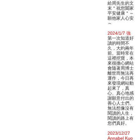
給周先生的文
末＂祝您闔家
平安健康＂～
願他家人心安
～
2024/1/7 強
第一次知道好
讀的時間不
久，大約兩年
前。當時常在
這裡挖寶，本
來很擔心網站
會隨著周博士
離世而無法再
運作，今日再
來發現網站動
起來了，真
心、真心地感
謝願意付出的
善心人士們。
無法想像沒有
閱讀的人生，
閱讀的路上有
您們真好。
2023/12/27
Annabel Kuo