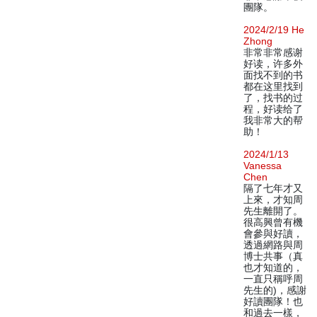
團隊。
2024/2/19 He
Zhong
非常非常感谢
好读，许多外
面找不到的书
都在这里找到
了，找书的过
程，好读给了
我非常大的帮
助！
2024/1/13
Vanessa
Chen
隔了七年才又
上來，才知周
先生離開了。
很高興曾有機
會參與好讀，
透過網路與周
博士共事（真
也才知道的，
一直只稱呼周
先生的)，感謝
好讀團隊！也
和過去一樣，