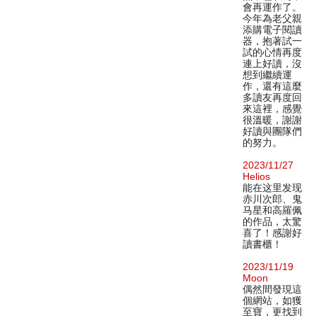
會再運作了。
今年為老父親
添購電子閱讀
器，抱著試一
試的心情再度
連上好讀，沒
想到繼續運
作，還有這麼
多讀友再度回
來這裡，感覺
很溫暖，謝謝
好讀與團隊們
的努力。
2023/11/27
Helios
能在这里发现
赤川次郎、鬼
马星和高羅佩
的作品，太驚
喜了！感謝好
讀書櫃！
2023/11/19
Moon
偶然間發現這
個網站，如獲
至寶，更找到