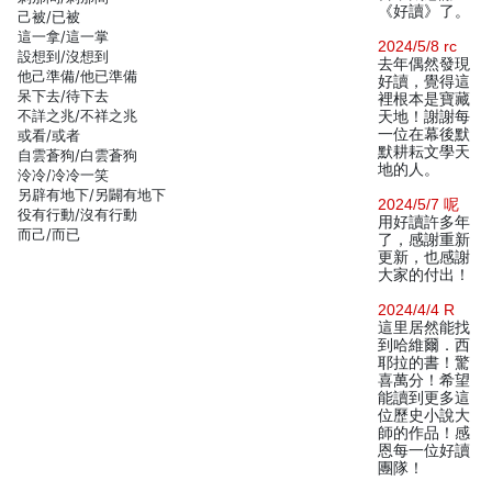
《好讀》了。
己被/已被
這一拿/這一掌
2024/5/8 rc
設想到/沒想到
去年偶然發現
他己準備/他已準備
好讀，覺得這
呆下去/待下去
裡根本是寶藏
不詳之兆/不祥之兆
天地！謝謝每
一位在幕後默
或看/或者
默耕耘文學天
自雲蒼狗/白雲蒼狗
地的人。
泠冷/冷冷一笑
另辟有地下/另闢有地下
2024/5/7 呢
役有行動/沒有行動
用好讀許多年
而己/而已
了，感謝重新
更新，也感謝
大家的付出！
2024/4/4 R
這里居然能找
到哈維爾．西
耶拉的書！驚
喜萬分！希望
能讀到更多這
位歷史小說大
師的作品！感
恩每一位好讀
團隊！