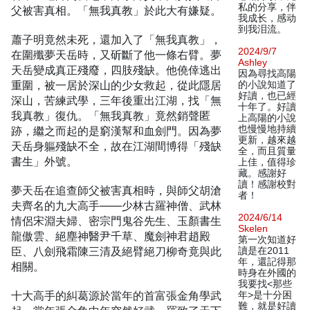
私的分享，伴
父被害真相。「無我真教」於此大有嫌疑。
我成长，感动
到我泪流。
蕭子明竟然未死，還加入了「無我真教」，
2024/9/7
在圍殲夢天岳時，又斫斷了他一條右臂。夢
Ashley
天岳變成真正殘廢，四肢殘缺。他僥倖逃出
因為尋找高陽
重圍，被一居於深山的少女救起，從此隱居
的小說知道了
好讀，也已經
深山，苦練武學，三年後重出江湖，找「無
十年了。好讀
我真教」復仇。「無我真教」竟然銷聲匿
上高陽的小說
也慢慢地持續
跡，繼之而起的是窮漢幫和血劍門。因為夢
更新，越來越
天岳身軀殘缺不全，故在江湖間博得「殘缺
全，而且質量
書生」外號。
上佳，值得珍
藏。感謝好
讀！感謝校對
夢天岳在追查師父被害真相時，與師父胡滄
者！
夫齊名的九大高手——少林古羅神僧、武林
2024/6/14
情侶宋淵夫婦、密宗門鬼谷先生、玉顏書生
Skelen
龍傲雲、絕塵神醫尹千草、魔劍神君趙殿
第一次知道好
臣、八劍飛霜陳三清及絕臂絕刀柳奇竟與此
讀是在2011
年，還記得那
相關。
時身在外國的
我要找<那些
十大高手的糾葛源於當年的首富張金角學武
年>是十分困
難，就是好讀