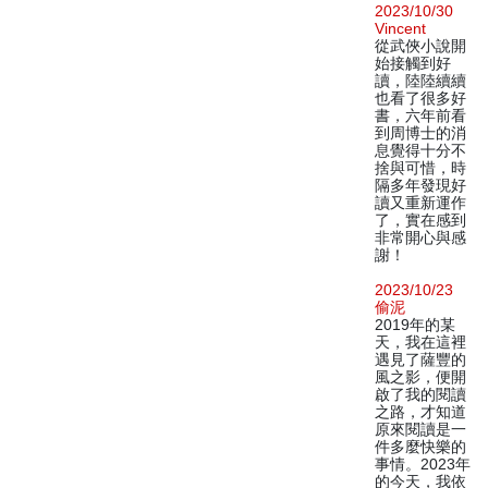
2023/10/30
Vincent
從武俠小說開
始接觸到好
讀，陸陸續續
也看了很多好
書，六年前看
到周博士的消
息覺得十分不
捨與可惜，時
隔多年發現好
讀又重新運作
了，實在感到
非常開心與感
謝！
2023/10/23
偷泥
2019年的某
天，我在這裡
遇見了薩豐的
風之影，便開
啟了我的閱讀
之路，才知道
原來閱讀是一
件多麼快樂的
事情。2023年
的今天，我依