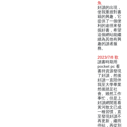
魚
好讀的出現，
使我重措對書
籍的興趣，它
提供了一個便
利的途徑來發
掘好書，希望
這個網站能繼
續為其他有興
趣的讀者服
務。
2023/7/8 歌
讀書時期用
pocket pc 看
書持資源發現
了好讀，然後
好讀一直陪伴
我至大學畢業
然後踏足社
會。雖然工作
事忙，但是上
好讀網閒逛看
黃河散文已成
一種習慣，直
至發現好讀不
再更新，繼而
停站，再從別