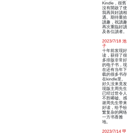
Kindle，很舊
沒有開啟了使
我再與好讀相
遇。期待重拾
讀趣，祝讀趣
再次重臨好讀
及各位讀者。
2023/7/18 池
子
十年前发现好
读，获得了很
多排版非常好
的电子书，现
在还有当年下
载的很多书存
在kindle里。
好久没来竟发
现版主周先生
已经过世令人
不胜唏嘘。感
谢周先生带来
好读，给予纷
繁复杂的网络
一方书香雅
地。
2023/7/14 甲