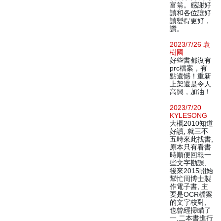
富翁。感謝好
讀和各位讓好
讀變得更好，
讚。
2023/7/26 袁
樹國
好些書都沒有
prc檔案，有
點遺憾！重新
上架還是令人
高興，加油！
2023/7/20
KYLESONG
大概2010知道
好讀, 就三不
五時來此找書,
原本只有看書
時順便回報一
些文字勘誤,
後來2015開始
幫忙周博士製
作電子書, 主
要是OCR檔案
的文字校對,
也曾經掃瞄了
一,二本書進行