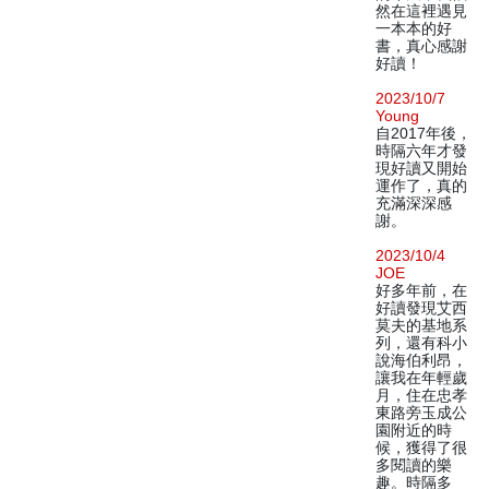
然在這裡遇見
一本本的好
書，真心感謝
好讀！
2023/10/7
Young
自2017年後，
時隔六年才發
現好讀又開始
運作了，真的
充滿深深感
謝。
2023/10/4
JOE
好多年前，在
好讀發現艾西
莫夫的基地系
列，還有科小
說海伯利昂，
讓我在年輕歲
月，住在忠孝
東路旁玉成公
園附近的時
候，獲得了很
多閱讀的樂
趣。時隔多