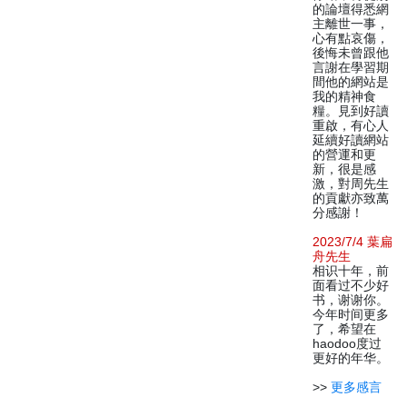
的論壇得悉網
主離世一事，
心有點哀傷，
後悔未曾跟他
言謝在學習期
間他的網站是
我的精神食
糧。見到好讀
重啟，有心人
延續好讀網站
的營運和更
新，很是感
激，對周先生
的貢獻亦致萬
分感謝！
2023/7/4 葉扁
舟先生
相识十年，前
面看过不少好
书，谢谢你。
今年时间更多
了，希望在
haodoo度过
更好的年华。
>>
更多感言