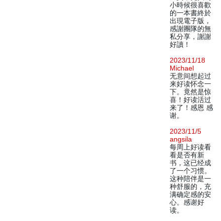
小時候很喜歡
的一本書終於
出現電子版，
感謝團隊的無
私分享，謝謝
好讀！
2023/11/18
Michael
无意间想起过
来好读怀念一
下。竟然是惊
喜！好读活过
来了！感恩 感
谢。
2023/11/5
angsila
每周上好读看
看是否有新
书，这已经成
了一个习惯。
这种陪伴是一
种舒服的，充
满确定感的安
心。感谢好
读。