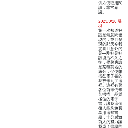
供方便取用閱
讀，非常感
謝。
2023/8/18 璐
羽
第一次知道好
讀是無意間發
現的，並且發
現的那天令我
驚喜且意外的
是—剛好是好
讀復活不久之
後，覺著應該
是某種莫名的
緣分，促使想
找些電子書的
我被帶到了這
裡。這裡有著
各位前輩們辛
苦掃描、品質
極佳的電子
書，讓我這個
後人能夠免費
享用這些書
籍，十分感激
前人的努力讓
我成了書籍的