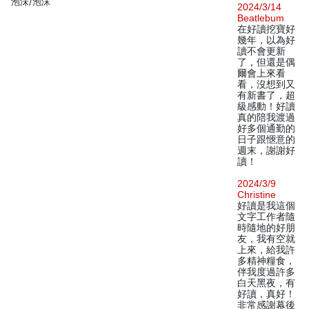
泡沬/泡沫
2024/3/14
Beatlebum
在好讀挖寶好
幾年，以為好
讀不會更新
了，但還是偶
爾會上來看
看，沒想到又
有新書了，超
級感動！好讀
真的陪我渡過
好多個通勤的
日子跟愜意的
週末，謝謝好
讀！
2024/3/9
Christine
好讀是我這個
文字工作者隨
時隨地的好朋
友，我有空就
上來，給我許
多精神糧食，
伴我度過許多
白天黑夜，有
好讀，真好！
非常感謝幕後