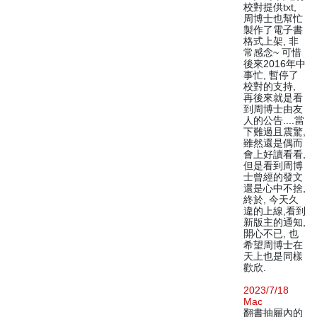
校對提供txt,
周博士也幫忙
製作了電子書
格式上架, 非
常感念~ 可惜
後來2016年中
事忙, 暫停了
校對的支持,
再後來就是看
到周博士由友
人的公告....當
下難過且震驚,
雖然還是偶而
會上好讀看看,
但是看到周博
士曾經的發文
還是心中不捨,
終於, 今天久
違的上線,看到
新版主的通知,
開心不已, 也
希望周博士在
天上也是同樣
歡欣.
2023/7/18
Mac
翻書抽屜內的