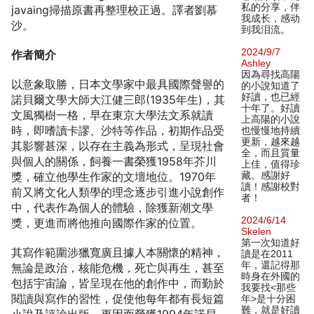
私的分享，伴
javaing掃描原書再整理校正過。譯者劉慕
我成长，感动
沙。
到我泪流。
2024/9/7
作者簡介
Ashley
因為尋找高陽
以意象取勝，日本文學家中最具國際聲譽的
的小說知道了
好讀，也已經
諾貝爾文學大師大江健三郎(1935年生)，其
十年了。好讀
文風獨樹一格，早在東京大學法文系就讀
上高陽的小說
時，即嗜讀卡謬、沙特等作品，初期作品受
也慢慢地持續
更新，越來越
其影響甚深，以存在主義為形式，呈現社會
全，而且質量
與個人的關係，飼養一書榮獲1958年芥川
上佳，值得珍
獎，確立他學生作家的文壇地位。1970年
藏。感謝好
讀！感謝校對
前又將文化人類學的理念逐步引進小說創作
者！
中，代表作為個人的體驗，除獲新潮文學
2024/6/14
獎，更進而將他推向國際作家的位置。
Skelen
第一次知道好
其寫作範圍涉獵寬廣且據人本關懷的精神，
讀是在2011
年，還記得那
無論是政治，核能危機，死亡與再生，甚至
時身在外國的
包括宇宙論，皆呈現在他的創作中，而勤於
我要找<那些
閱讀與寫作的習性，促使他每年都有長短篇
年>是十分困
難，就是好讀