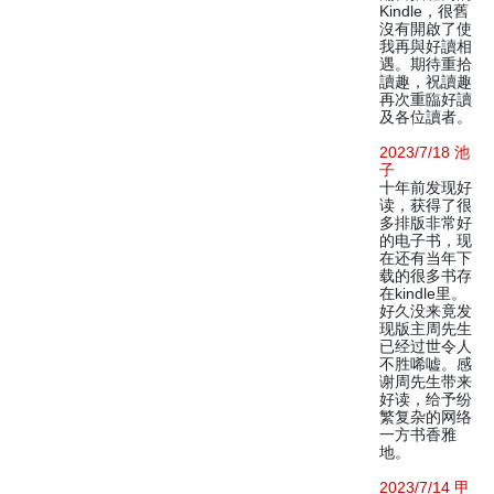
Kindle，很舊
沒有開啟了使
我再與好讀相
遇。期待重拾
讀趣，祝讀趣
再次重臨好讀
及各位讀者。
2023/7/18 池
子
十年前发现好
读，获得了很
多排版非常好
的电子书，现
在还有当年下
载的很多书存
在kindle里。
好久没来竟发
现版主周先生
已经过世令人
不胜唏嘘。感
谢周先生带来
好读，给予纷
繁复杂的网络
一方书香雅
地。
2023/7/14 甲