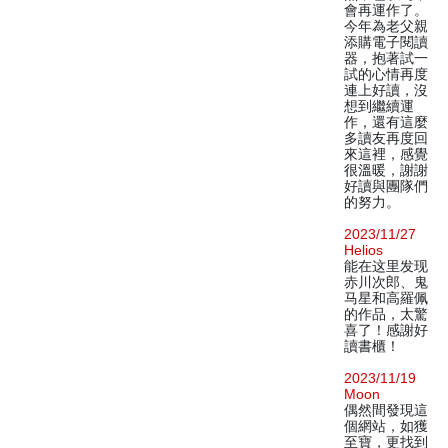
會再運作了。
今年為老父親
添購電子閱讀
器，抱著試一
試的心情再度
連上好讀，沒
想到繼續運
作，還有這麼
多讀友再度回
來這裡，感覺
很溫暖，謝謝
好讀與團隊們
的努力。
2023/11/27
Helios
能在这里发现
赤川次郎、鬼
马星和高羅佩
的作品，太驚
喜了！感謝好
讀書櫃！
2023/11/19
Moon
偶然間發現這
個網站，如獲
至寶，更找到