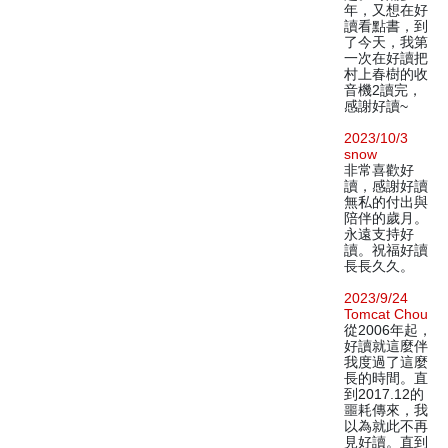
年，又想在好
讀看點書，到
了今天，我第
一次在好讀把
村上春樹的收
音機2讀完，
感謝好讀~
2023/10/3
snow
非常喜歡好
讀，感謝好讀
無私的付出與
陪伴的歲月。
永遠支持好
讀。祝福好讀
長長久久。
2023/9/24
Tomcat Chou
從2006年起，
好讀就這麼伴
我度過了這麼
長的時間。直
到2017.12的
噩耗傳來，我
以為就此不再
見好讀。直到