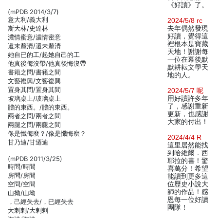
《好讀》了。
(mPDB 2014/3/7)
意大利/義大利
2024/5/8 rc
斯大林/史達林
去年偶然發現
好讀，覺得這
濃情蜜意/濃情密意
裡根本是寶藏
還末釐清/還未釐清
天地！謝謝每
她自已的工/起她自己的工
一位在幕後默
他真後侮沒帶/他真後悔沒帶
默耕耘文學天
書籍之問/書籍之間
地的人。
文藝複興/文藝復興
置身其問/置身其間
2024/5/7 呢
坡璃桌上/玻璃桌上
用好讀許多年
了，感謝重新
體的束西。/體的東西。
更新，也感謝
兩者之問/兩者之間
大家的付出！
兩腿之問/兩腿之間
像是懺侮麼？/像是懺悔麼？
2024/4/4 R
甘乃迪/甘迺迪
這里居然能找
到哈維爾．西
(mPDB 2011/3/25)
耶拉的書！驚
時問/時間
喜萬分！希望
房問/房間
能讀到更多這
空問/空間
位歷史小說大
師的作品！感
山拗/山坳
恩每一位好讀
，己經失去/，已經失去
團隊！
大刺刺/大剌剌