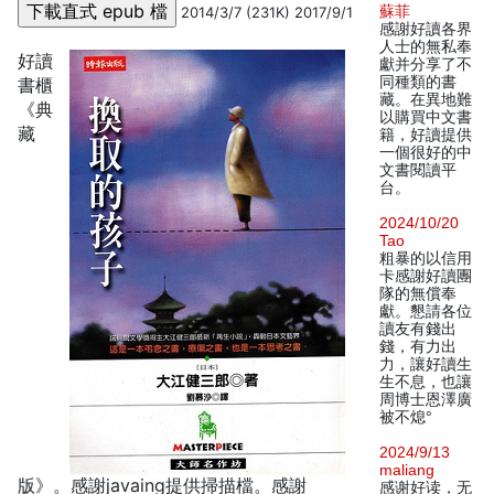
蘇菲
2014/3/7 (231K) 2017/9/1
感謝好讀各界
人士的無私奉
好讀
獻并分享了不
同種類的書
書櫃
藏。在異地難
《典
以購買中文書
藏
籍，好讀提供
一個很好的中
文書閱讀平
台。
2024/10/20
Tao
粗暴的以信用
卡感謝好讀團
隊的無償奉
獻。懇請各位
讀友有錢出
錢，有力出
力，讓好讀生
生不息，也讓
周博士恩澤廣
被不熄°
2024/9/13
maliang
版》。感謝javaing提供掃描檔。感謝
感谢好读，无