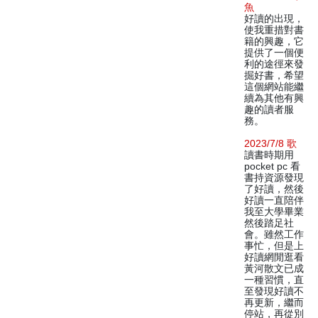
魚
好讀的出現，
使我重措對書
籍的興趣，它
提供了一個便
利的途徑來發
掘好書，希望
這個網站能繼
續為其他有興
趣的讀者服
務。
2023/7/8 歌
讀書時期用
pocket pc 看
書持資源發現
了好讀，然後
好讀一直陪伴
我至大學畢業
然後踏足社
會。雖然工作
事忙，但是上
好讀網閒逛看
黃河散文已成
一種習慣，直
至發現好讀不
再更新，繼而
停站，再從別