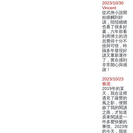
2023/10/30
Vincent
從武俠小說開
始接觸到好
讀，陸陸續續
也看了很多好
書，六年前看
到周博士的消
息覺得十分不
捨與可惜，時
隔多年發現好
讀又重新運作
了，實在感到
非常開心與感
謝！
2023/10/23
偷泥
2019年的某
天，我在這裡
遇見了薩豐的
風之影，便開
啟了我的閱讀
之路，才知道
原來閱讀是一
件多麼快樂的
事情。2023年
的今天，我依