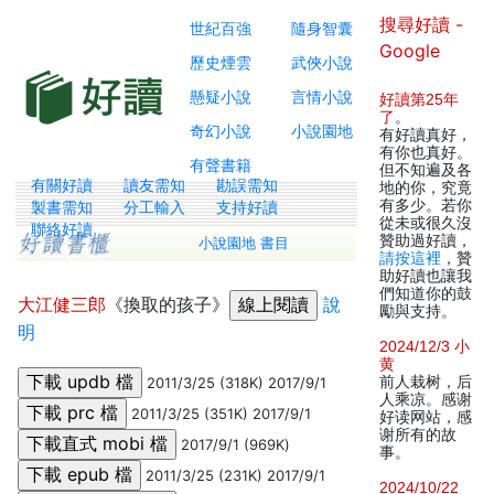
搜尋好讀 -
世紀百強
隨身智囊
Google
歷史煙雲
武俠小說
懸疑小說
言情小說
好讀第25年
了
。
奇幻小說
小說園地
有好讀真好，
有你也真好。
有聲書籍
但不知遍及各
有關好讀
讀友需知
勘誤需知
地的你，究竟
有多少。若你
製書需知
分工輸入
支持好讀
從未或很久沒
聯絡好讀
贊助過好讀，
小說園地 書目
請按這裡
，贊
助好讀也讓我
們知道你的鼓
大江健三郎
《換取的孩子》
說
勵與支持。
明
2024/12/3 小
黄
前人栽树，后
2011/3/25 (318K) 2017/9/1
人乘凉。感谢
2011/3/25 (351K) 2017/9/1
好读网站，感
谢所有的故
2017/9/1 (969K)
事。
2011/3/25 (231K) 2017/9/1
2024/10/22