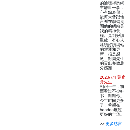
的論壇得悉網
主離世一事，
心有點哀傷，
後悔未曾跟他
言謝在學習期
間他的網站是
我的精神食
糧。見到好讀
重啟，有心人
延續好讀網站
的營運和更
新，很是感
激，對周先生
的貢獻亦致萬
分感謝！
2023/7/4 葉扁
舟先生
相识十年，前
面看过不少好
书，谢谢你。
今年时间更多
了，希望在
haodoo度过
更好的年华。
>>
更多感言