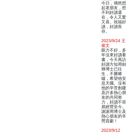
今日，偶然想
起老朋友，想
不到好讀還
在，令人又驚
又喜。祝福好
讀，好讀長
存。
2023/9/24 王
俊文
眼力不好，多
年沒來好讀看
書，今天再訪
好讀方知周劍
輝博士已往
生，不勝唏
噓，希望他安
息天國。沒有
他的辛苦創建
及許多熱心朋
友的共同努
力，好讀不容
易經營至今。
謝謝周博士及
熱心朋友的辛
勞貢獻！
2023/9/12