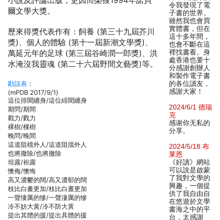
小說及評論出版，更因而榮獲1994年諾貝
令我發現了電
爾文學大獎。
子書的世界。
雖然我也會買
實體書，但在
歷來得獎代表作有：飼養 (第三十九屆芥川
這十多年間，
獎)、個人的體驗 (第十一屆新潮文學獎)、
也會不斷在這
萬延元年的足球 (第三屆谷崎潤一郎獎)、洪
裡找書看。身
處香港也要十
水淹沒我靈魂 (第二十六屆野間文藝獎)等。
分感謝創辦人
和製作電子書
勘誤表
：
的各位讀友，
感謝大家！
(mPDB 2017/9/1)
這位排聞纏身/這位緋聞纏身
2024/6/1 德瑞
期問/期間
克
戳力/戮力
感谢你无私的
裸樹/棵樹
分享。
晚問/晚間
這道阻檔外人/這道阻擋外人
2024/5/18 布
也將撒除/也將撤除
莱恩
坦露/袒露
《好讀》網站
可以說是啟蒙
懊侮/懊悔
了我對文學的
高又濃鬱的闊/高又濃郁的闊
興趣，一個提
枝比白畫更加/枝比白晝更加
供了我自由自
一聲悽厲的慘/一聲淒厲的慘
在悠遊於文學
冷不妨大黃/冷不防大黃
書海之中的平
提出其體的援/提出具體的援
台，太感謝