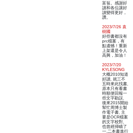
富翁。感謝好
讀和各位讓好
讀變得更好，
讚。
2023/7/26 袁
樹國
好些書都沒有
prc檔案，有
點遺憾！重新
上架還是令人
高興，加油！
2023/7/20
KYLESONG
大概2010知道
好讀, 就三不
五時來此找書,
原本只有看書
時順便回報一
些文字勘誤,
後來2015開始
幫忙周博士製
作電子書, 主
要是OCR檔案
的文字校對,
也曾經掃瞄了
一,二本書進行