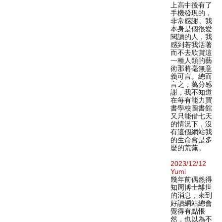
上高中後有了
手機發現的，
非常感謝。我
本身是個很愛
閱讀的人，我
感到若我活著
而不去欣賞這
一種人類的藝
術那將毫無意
義可言。總而
言之，萬分感
謝，我不知道
在每有能力買
書學校圖書館
又只能借七天
的情況下，沒
有這個網站我
的生命會是多
麼的荒蕪。
2023/12/12
Yumi
幾年前偶然得
知周博士離世
的消息，來到
好讀網站總會
覺得有點悵
然，也以為不