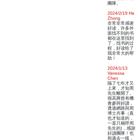
團隊。
2024/2/19 He
Zhong
非常非常感谢
好读，许多外
面找不到的书
都在这里找到
了，找书的过
程，好读给了
我非常大的帮
助！
2024/1/13
Vanessa
Chen
隔了七年才又
上來，才知周
先生離開了。
很高興曾有機
會參與好讀，
透過網路與周
博士共事（真
也才知道的，
一直只稱呼周
先生的)，感謝
好讀團隊！也
和過去一樣，