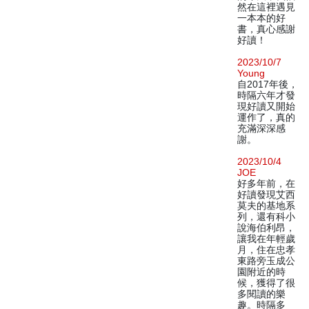
然在這裡遇見
一本本的好
書，真心感謝
好讀！
2023/10/7
Young
自2017年後，
時隔六年才發
現好讀又開始
運作了，真的
充滿深深感
謝。
2023/10/4
JOE
好多年前，在
好讀發現艾西
莫夫的基地系
列，還有科小
說海伯利昂，
讓我在年輕歲
月，住在忠孝
東路旁玉成公
園附近的時
候，獲得了很
多閱讀的樂
趣。時隔多