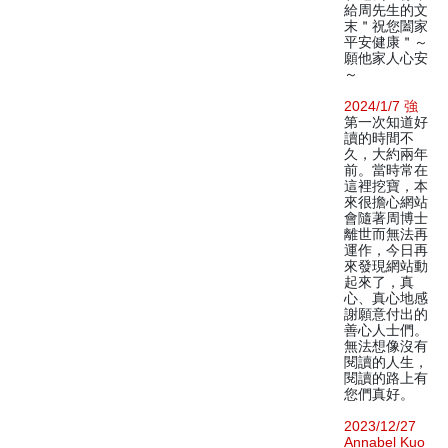
給周先生的文
末＂祝您闔家
平安健康＂～
願他家人心安
～
2024/1/7 強
第一次知道好
讀的時間不
久，大約兩年
前。當時常在
這裡挖寶，本
來很擔心網站
會隨著周博士
離世而無法再
運作，今日再
來發現網站動
起來了，真
心、真心地感
謝願意付出的
善心人士們。
無法想像沒有
閱讀的人生，
閱讀的路上有
您們真好。
2023/12/27
Annabel Kuo