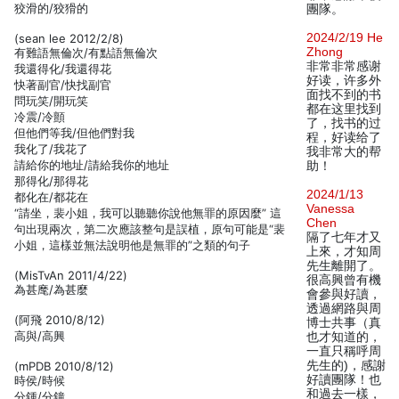
狡滑的/狡猾的
團隊。
2024/2/19 He
(sean lee 2012/2/8)
Zhong
有難語無倫次/有點語無倫次
非常非常感谢
我還得化/我還得花
好读，许多外
快著副官/快找副官
面找不到的书
問玩笑/開玩笑
都在这里找到
冷震/冷顫
了，找书的过
但他們等我/但他們對我
程，好读给了
我化了/我花了
我非常大的帮
請給你的地址/請給我你的地址
助！
那得化/那得花
2024/1/13
都化在/都花在
Vanessa
“請坐，裴小姐，我可以聽聽你說他無罪的原因麼” 這
Chen
句出現兩次，第二次應該整句是誤植，原句可能是“裴
隔了七年才又
小姐，這樣並無法說明他是無罪的”之類的句子
上來，才知周
先生離開了。
(MisTvAn 2011/4/22)
很高興曾有機
為甚麾/為甚麼
會參與好讀，
透過網路與周
(阿飛 2010/8/12)
博士共事（真
高與/高興
也才知道的，
一直只稱呼周
先生的)，感謝
(mPDB 2010/8/12)
好讀團隊！也
時侯/時候
和過去一樣，
分鍾/分鐘