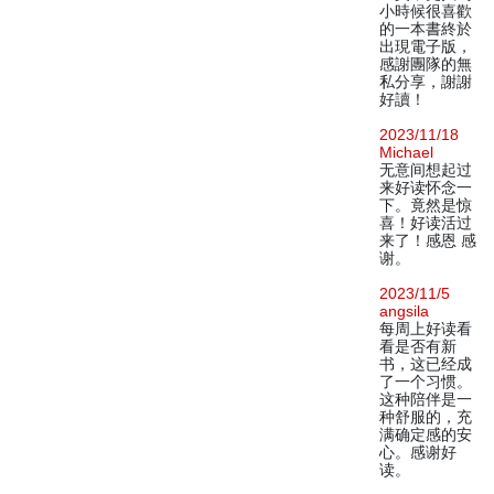
小時候很喜歡
的一本書終於
出現電子版，
感謝團隊的無
私分享，謝謝
好讀！
2023/11/18
Michael
无意间想起过
来好读怀念一
下。竟然是惊
喜！好读活过
来了！感恩 感
谢。
2023/11/5
angsila
每周上好读看
看是否有新
书，这已经成
了一个习惯。
这种陪伴是一
种舒服的，充
满确定感的安
心。感谢好
读。