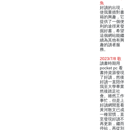
魚
好讀的出現，
使我重措對書
籍的興趣，它
提供了一個便
利的途徑來發
掘好書，希望
這個網站能繼
續為其他有興
趣的讀者服
務。
2023/7/8 歌
讀書時期用
pocket pc 看
書持資源發現
了好讀，然後
好讀一直陪伴
我至大學畢業
然後踏足社
會。雖然工作
事忙，但是上
好讀網閒逛看
黃河散文已成
一種習慣，直
至發現好讀不
再更新，繼而
停站，再從別