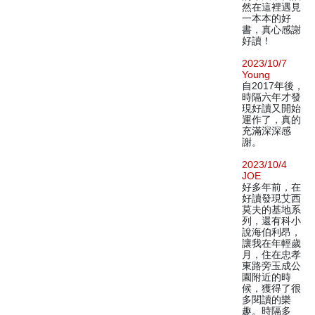
然在這裡遇見
一本本的好
書，真心感謝
好讀！
2023/10/7
Young
自2017年後，
時隔六年才發
現好讀又開始
運作了，真的
充滿深深感
謝。
2023/10/4
JOE
好多年前，在
好讀發現艾西
莫夫的基地系
列，還有科小
說海伯利昂，
讓我在年輕歲
月，住在忠孝
東路旁玉成公
園附近的時
候，獲得了很
多閱讀的樂
趣。時隔多