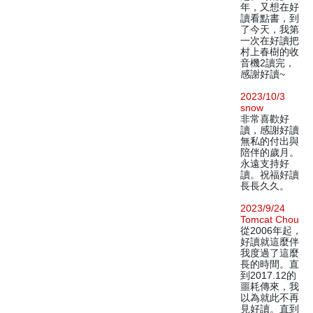
年，又想在好
讀看點書，到
了今天，我第
一次在好讀把
村上春樹的收
音機2讀完，
感謝好讀~
2023/10/3
snow
非常喜歡好
讀，感謝好讀
無私的付出與
陪伴的歲月。
永遠支持好
讀。祝福好讀
長長久久。
2023/9/24
Tomcat Chou
從2006年起，
好讀就這麼伴
我度過了這麼
長的時間。直
到2017.12的
噩耗傳來，我
以為就此不再
見好讀。直到