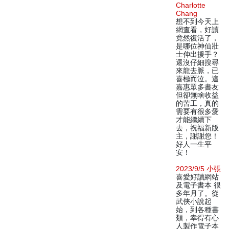
Charlotte
Chang
想不到今天上
網查看，好讀
竟然復活了，
是哪位神仙壯
士伸出援手？
還沒仔細搜尋
來龍去脈，已
喜極而泣。這
嘉惠眾多書友
但卻無啥收益
的苦工，真的
需要有很多愛
才能繼續下
去，祝福新版
主，謝謝您！
好人一生平
安！
2023/9/5 小張
喜愛好讀網站
及電子書本 很
多年月了。從
武俠小說起
始，到各種書
類，幸得有心
人製作電子本