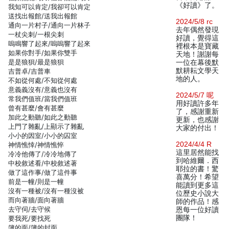
《好讀》了。
我知可以肯定/我卻可以肯定
送找出報館/送我出報館
2024/5/8 rc
通向一片村子/通向一片林子
去年偶然發現
一杖尖刺/一根尖刺
好讀，覺得這
嗚鳴響了起來/嗚嗚響了起來
裡根本是寶藏
如果你對手/如果你雙手
天地！謝謝每
是是狼狽/最是狼狽
一位在幕後默
默耕耘文學天
吉普卓/吉普車
地的人。
不如從何處/不知從何處
意義義沒有/意義也沒有
2024/5/7 呢
常我們值班/當我們值班
用好讀許多年
曾有甚麼/會有甚麼
了，感謝重新
加此之動聽/如此之動聽
更新，也感謝
上門了雜亂/上顯示了雜亂
大家的付出！
小小的因室/小小的囚室
2024/4/4 R
神情憔悻/神情憔悴
這里居然能找
冷冷他傳了/冷冷地傳了
到哈維爾．西
中校敘述看/中校敘述著
耶拉的書！驚
做了這作事/做了這件事
喜萬分！希望
前是一幢/則是一幢
能讀到更多這
沒有一種被/沒有一種沒被
位歷史小說大
而向著牆/面向著牆
師的作品！感
去守伺/去守候
恩每一位好讀
團隊！
要我死/要找死
簿的面/簿的封面