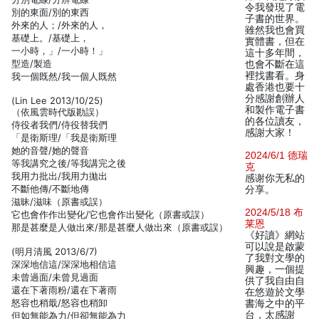
令我發現了電
別的東面/別的東西
子書的世界。
外來的人；/外來的人，
雖然我也會買
基礎上。/基礎上，
實體書，但在
一小時，」/一小時！」
這十多年間，
型造/製造
也會不斷在這
裡找書看。身
我一個既然/我一個人既然
處香港也要十
分感謝創辦人
(Lin Lee 2013/10/25)
和製作電子書
（依風雲時代版勘誤）
的各位讀友，
侍役者我們/侍役替我們
感謝大家！
「是衛斯理/「我是衛斯理
她的音聲/她的聲音
2024/6/1 德瑞
等我講究之後/等我講完之後
克
我用力批出/我用力拋出
感谢你无私的
不斷他傳/不斷地傳
分享。
滋昧/滋味（原書或誤）
2024/5/18 布
它也會作作出變化/它也會作出變化（原書或誤）
莱恩
那是甚麼是人做出來/那是甚麼人做出來（原書或誤）
《好讀》網站
可以說是啟蒙
(明月清風 2013/6/7)
了我對文學的
深深地信這/深深地相信這
興趣，一個提
未曾過面/未曾見過面
供了我自由自
還在下著雨粉/還在下著雨
在悠遊於文學
怒容也稍戢/怒容也稍卸
書海之中的平
台，太感謝
但如無能為力/但卻無能為力