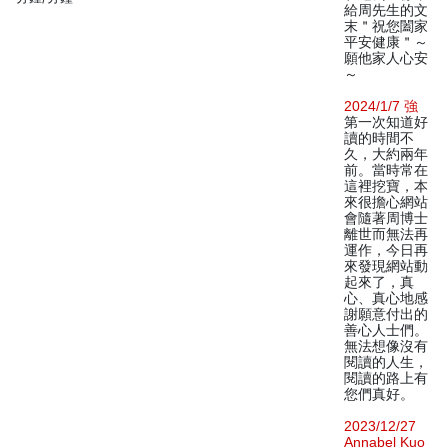
給周先生的文
末＂祝您闔家
平安健康＂～
願他家人心安
～
2024/1/7 強
第一次知道好
讀的時間不
久，大約兩年
前。當時常在
這裡挖寶，本
來很擔心網站
會隨著周博士
離世而無法再
運作，今日再
來發現網站動
起來了，真
心、真心地感
謝願意付出的
善心人士們。
無法想像沒有
閱讀的人生，
閱讀的路上有
您們真好。
2023/12/27
Annabel Kuo