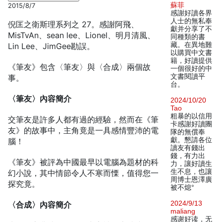
蘇菲
2015/8/7
感謝好讀各界
人士的無私奉
倪匡之衛斯理系列之 27。感謝阿飛、
獻并分享了不
MisTvAn、sean lee、Lionel、明月清風、
同種類的書
藏。在異地難
Lin Lee、JimGee勘誤。
以購買中文書
籍，好讀提供
《筆友》包含〈筆友〉與〈合成〉兩個故
一個很好的中
文書閱讀平
事。
台。
〈筆友〉內容簡介
2024/10/20
Tao
粗暴的以信用
交筆友是許多人都有過的經驗，然而在《筆
卡感謝好讀團
友》的故事中，主角竟是一具感情豐沛的電
隊的無償奉
獻。懇請各位
腦！
讀友有錢出
錢，有力出
《筆友》被評為中國最早以電腦為題材的科
力，讓好讀生
生不息，也讓
幻小說，其中情節令人不寒而慄，值得您一
周博士恩澤廣
探究竟。
被不熄°
2024/9/13
〈合成〉內容簡介
maliang
感谢好读，无