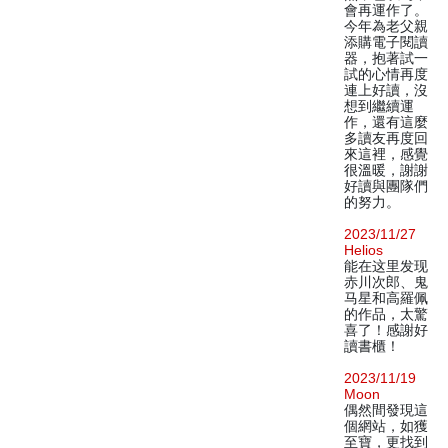
會再運作了。
今年為老父親
添購電子閱讀
器，抱著試一
試的心情再度
連上好讀，沒
想到繼續運
作，還有這麼
多讀友再度回
來這裡，感覺
很溫暖，謝謝
好讀與團隊們
的努力。
2023/11/27
Helios
能在这里发现
赤川次郎、鬼
马星和高羅佩
的作品，太驚
喜了！感謝好
讀書櫃！
2023/11/19
Moon
偶然間發現這
個網站，如獲
至寶，更找到