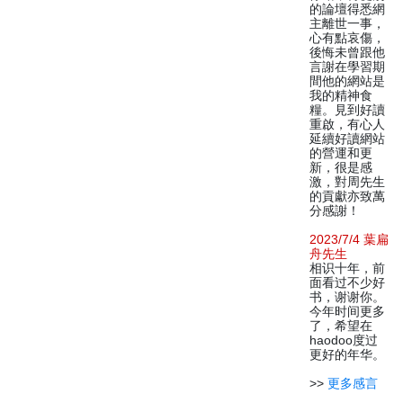
的論壇得悉網
主離世一事，
心有點哀傷，
後悔未曾跟他
言謝在學習期
間他的網站是
我的精神食
糧。見到好讀
重啟，有心人
延續好讀網站
的營運和更
新，很是感
激，對周先生
的貢獻亦致萬
分感謝！
2023/7/4 葉扁
舟先生
相识十年，前
面看过不少好
书，谢谢你。
今年时间更多
了，希望在
haodoo度过
更好的年华。
>>
更多感言