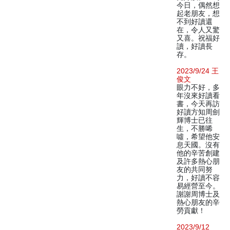
今日，偶然想
起老朋友，想
不到好讀還
在，令人又驚
又喜。祝福好
讀，好讀長
存。
2023/9/24 王
俊文
眼力不好，多
年沒來好讀看
書，今天再訪
好讀方知周劍
輝博士已往
生，不勝唏
噓，希望他安
息天國。沒有
他的辛苦創建
及許多熱心朋
友的共同努
力，好讀不容
易經營至今。
謝謝周博士及
熱心朋友的辛
勞貢獻！
2023/9/12