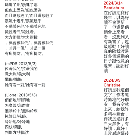
2024/3/14
鑄進了那/鑽進了那
Beatlebum
但也上因為/但也因為
在好讀挖寶好
而且邊放經了/而且還放輕了
幾年，以為好
溪流十幾乎/溪流幾乎
讀不會更新
不動聲色他/不動聲色地
了，但還是偶
犧牲者曰/犧牲者。
爾會上來看
看，沒想到又
大方衝撞/大力衝撞
有新書了，超
，就會被我們/，就曾被我們
級感動！好讀
，才具一個/，才是一個
真的陪我渡過
有所堤防。/有所提防。
好多個通勤的
日子跟愜意的
(mPDB 2013/5/3)
週末，謝謝好
位著我的/拉著我的
讀！
意大利/義大利
懺侮/懺悔
2024/3/9
她有看一對/她有著一對
Christine
好讀是我這個
文字工作者隨
(Lionel 2013/5/3)
時隨地的好朋
俏俏地/悄悄地
友，我有空就
怎麼曾/怎麼會
上來，給我許
無動於中/無動於衷
多精神糧食，
掩飾口/掩飾。
伴我度過許多
冷冶地/冷冷地
白天黑夜，有
四枝/四肢
好讀，真好！
判斷方/判斷力
非常感謝幕後