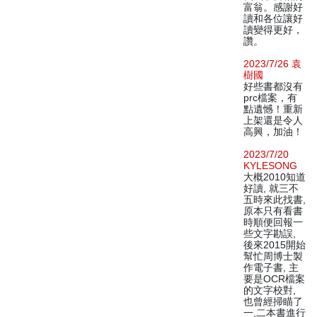
富翁。感謝好
讀和各位讓好
讀變得更好，
讚。
2023/7/26 袁
樹國
好些書都沒有
prc檔案，有
點遺憾！重新
上架還是令人
高興，加油！
2023/7/20
KYLESONG
大概2010知道
好讀, 就三不
五時來此找書,
原本只有看書
時順便回報一
些文字勘誤,
後來2015開始
幫忙周博士製
作電子書, 主
要是OCR檔案
的文字校對,
也曾經掃瞄了
一,二本書進行