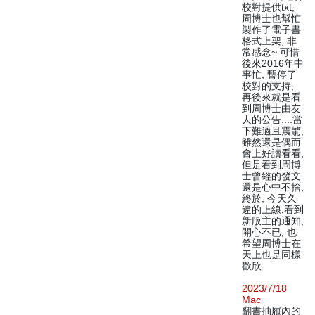
校對提供txt,
周博士也幫忙
製作了電子書
格式上架, 非
常感念~ 可惜
後來2016年中
事忙, 暫停了
校對的支持,
再後來就是看
到周博士由友
人的公告....當
下難過且震驚,
雖然還是偶而
會上好讀看看,
但是看到周博
士曾經的發文
還是心中不捨,
終於, 今天久
違的上線,看到
新版主的通知,
開心不已, 也
希望周博士在
天上也是同樣
歡欣.
2023/7/18
Mac
翻書抽屜內的