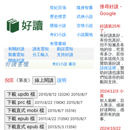
搜尋好讀 -
世紀百強
隨身智囊
Google
歷史煙雲
武俠小說
懸疑小說
言情小說
好讀第25年
了
。
奇幻小說
小說園地
有好讀真好，
有你也真好。
有聲書籍
但不知遍及各
有關好讀
讀友需知
勘誤需知
地的你，究竟
有多少。若你
製書需知
分工輸入
支持好讀
從未或很久沒
聯絡好讀
贊助過好讀，
奇幻小說 書目
請按這裡
，贊
助好讀也讓我
們知道你的鼓
倪匡
《筆友》
說明
勵與支持。
2024/12/3 小
2010/8/12 (202K) 2015/8/7
黄
前人栽树，后
2011/4/22 (190K) 2015/8/7
人乘凉。感谢
好读网站，感
2015/8/7 (551K)
谢所有的故
2011/4/22 (135K) 2015/8/7
事。
2013/5/3 (135K)
2024/10/22