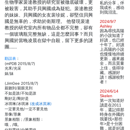
生物學家裴達教授的研究室被徹底破壞，更
私的分享，伴
我成长，感动
被殺害，其助手貝興國成為疑犯。裴達教授
到我泪流。
的妹妹、貝興國的女友裴珍妮，卻堅信貝興
國是無辜的，求助於衛斯理。 他發現裴達
2024/9/7
Ashley
教授的研究室內所有物品全都不完整，卻有
因為尋找高陽
一個玻璃瓶完整無缺，這是怎麼回事？而貝
的小說知道了
興國於當晚凌晨在獄中自殺，留下更多的謎
好讀，也已經
十年了。好讀
團……
上高陽的小說
也慢慢地持續
勘誤表
：
更新，越來越
全，而且質量
(mPDB 2015/8/7)
上佳，值得珍
光釆/光采
藏。感謝好
妺/妹
讀！感謝校對
者！
(JimGee 2015/8/7)
親聽到/親眼見到
2024/6/14
不如是誰/不知是誰
Skelen
剛好足/剛好是
第一次知道好
冰琪琳/冰琪淋
(改成冰淇淋)
讀是在2011
一定要見他/一定不要見他
年，還記得那
形像/形象
時身在外國的
我要找<那些
景象相類；/景象相類：
年>是十分困
哦，/哦。
難，就是好讀
分別電線/分辨電線