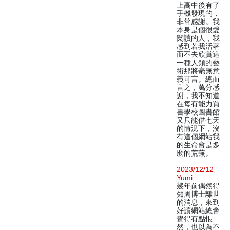
上高中後有了
手機發現的，
非常感謝。我
本身是個很愛
閱讀的人，我
感到若我活著
而不去欣賞這
一種人類的藝
術那將毫無意
義可言。總而
言之，萬分感
謝，我不知道
在每有能力買
書學校圖書館
又只能借七天
的情況下，沒
有這個網站我
的生命會是多
麼的荒蕪。
2023/12/12
Yumi
幾年前偶然得
知周博士離世
的消息，來到
好讀網站總會
覺得有點悵
然，也以為不