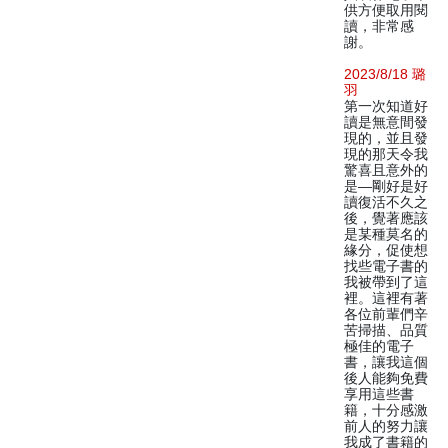
供方便取用閱
讀，非常感
謝。
2023/8/18 璐
羽
第一次知道好
讀是無意間發
現的，並且發
現的那天令我
驚喜且意外的
是—剛好是好
讀復活不久之
後，覺著應該
是某種莫名的
緣分，促使想
找些電子書的
我被帶到了這
裡。這裡有著
各位前輩們辛
苦掃描、品質
極佳的電子
書，讓我這個
後人能夠免費
享用這些書
籍，十分感激
前人的努力讓
我成了書籍的