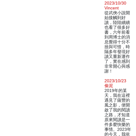
2023/10/30
Vincent
從武俠小說開
始接觸到好
讀，陸陸續續
也看了很多好
書，六年前看
到周博士的消
息覺得十分不
捨與可惜，時
隔多年發現好
讀又重新運作
了，實在感到
非常開心與感
謝！
2023/10/23
偷泥
2019年的某
天，我在這裡
遇見了薩豐的
風之影，便開
啟了我的閱讀
之路，才知道
原來閱讀是一
件多麼快樂的
事情。2023年
的今天，我依