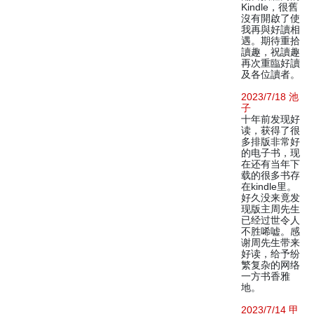
Kindle，很舊
沒有開啟了使
我再與好讀相
遇。期待重拾
讀趣，祝讀趣
再次重臨好讀
及各位讀者。
2023/7/18 池
子
十年前发现好
读，获得了很
多排版非常好
的电子书，现
在还有当年下
载的很多书存
在kindle里。
好久没来竟发
现版主周先生
已经过世令人
不胜唏嘘。感
谢周先生带来
好读，给予纷
繁复杂的网络
一方书香雅
地。
2023/7/14 甲