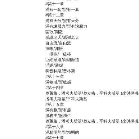
#第十一章
滿有一套/蠻有一套
#第十二章
滿有天分/蠻有天分
滿有說服力/蠻有說服力
開散/閒散
感謝老夭/感謝老天
自由流/自由派
渾帳/渾賬
一極棒/一級棒
巨細靡遺/鉅細靡遺
滔妮/潘妮
科普林斯/普林斯
#第十三章
滿敏感/蠻敏感
#第十四章
奧萊格．潘考夫斯基/奧立格．平科夫斯基 (改與樞機
播考夫斯基/平科夫斯基
#第十五章
滿有趣/蠻有趣
服務主/服務生
奧萊格．潘考夫斯基/奧立格．平科夫斯基 (改與樞機
#第十六章
滿精明的/蠻精明的
#第十七章