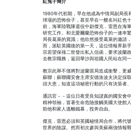
紅兔子簡介
1980年代初期，早在他成為中情局副局
球場的恐怖份子，甚至早在一艘名叫紅色
前，海軍陸戰隊退役中尉傑克．雷恩在海
研究工作。和北愛爾蘭恐怖份子的一連串
局長葛萊的賞識；他欣然接受葛萊的邀請
而，派駐英國後的第一天，這位情報界新
宗若望保祿二世發出私人信函，要求波蘭
去教宗職務，返回華沙與祖國人民站在同
教宗此舉不僅將對波蘭當局造成衝擊，更
蘇聯；蘇聯國安會主席安德洛波夫決定採
頭大患，知道這項秘密行動的只有決策者、
通訊官－－這位日夜受良知譴責的國安會
精神領袖，冒著生命危險接觸美國大使館
助他和家人逃離鐵幕，投奔自由。
傑克．雷恩必須和英國秘情局合作，將代
世界的陰謀。然而初次參與美蘇兩強情報