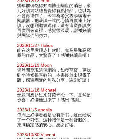
2023/12/12 Yumi
幾年前偶然得知周博士離世的消息，來
到好讀網站總會覺得有點悵然，也以為
不會再運作了。今年為老父親添購電子
閱讀器，抱著試一試的心情再度連上好
讀，沒想到繼續運作，還有這麼多讀友
再度回來這裡，感覺很溫暖，謝謝好讀
與團隊們的努力。
2023/11/27 Helios
能在这里发现赤川次郎、鬼马星和高羅
佩的作品，太驚喜了！感謝好讀書櫃！
2023/11/19 Moon
偶然間發現這個網站，如獲至寶，更找
到小時候很喜歡的一本書終於出現電子
版，感謝團隊的無私分享，謝謝好讀！
2023/11/18 Michael
无意间想起过来好读怀念一下。竟然是
惊喜！好读活过来了！感恩 感谢。
2023/11/5 angsila
每周上好读看看是否有新书，这已经成
了一个习惯。这种陪伴是一种舒服的，
充满确定感的安心。感谢好读。
2023/10/30 Vincent