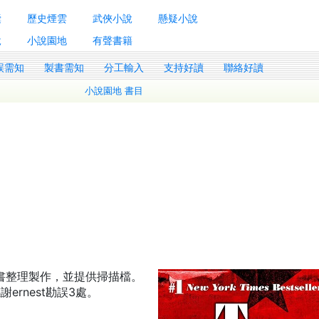
囊
歷史煙雲
武俠小說
懸疑小說
說
小說園地
有聲書籍
誤需知
製書需知
分工輸入
支持好讀
聯絡好讀
小說園地 書目
原書整理製作，並提供掃描檔。
感謝ernest勘誤3處。