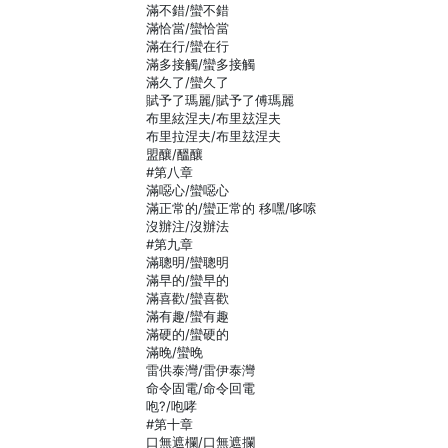
滿不錯/蠻不錯
滿恰當/蠻恰當
滿在行/蠻在行
滿多接觸/蠻多接觸
滿久了/蠻久了
賦予了瑪麗/賦予了傅瑪麗
布里絃涅夫/布里玆涅夫
布里拉涅夫/布里玆涅夫
盟釀/醞釀
#第八章
滿噁心/蠻噁心
滿正常的/蠻正常的 移嘿/哆嗦
沒辦注/沒辦法
#第九章
滿聰明/蠻聰明
滿早的/蠻早的
滿喜歡/蠻喜歡
滿有趣/蠻有趣
滿硬的/蠻硬的
滿晚/蠻晚
雷供泰灣/雷伊泰灣
命令固電/命令回電
咆?/咆哮
#第十章
口無遮欄/口無遮攔