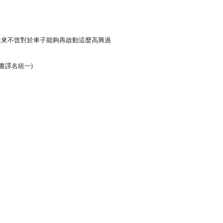
從來不曾對於車子能夠再啟動這麼高興過
書譯名統一)