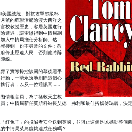
長和美國總統、對抗攻擊超級杯
十月號的蘇聯潛艦險渡大西洋之
軍官校教授歷史，客居英國進行
驚險遭遇，讓雷恩得到中情局副
，加入中情局擔任分析師。然
手就接到一份不尋常的文件：教
政府停止壓迫人民，否則他將辭
一陣線。
威脅了實際操控該國的幕後黑手
取行動，一勞永逸地剷除這個心
執行者，以及一位通訊官……
中階情報官員，為了拯救天主教
人員；中情局新任莫斯科站長艾德．弗利和最佳搭檔傅瑪麗，決
號「紅兔子」的投誠者安全送到英國，並阻止這個足以撼動整個
戰的中情局菜鳥能夠達成任務嗎？