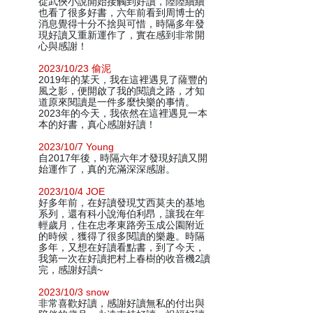
從武俠小說開始接觸到好讀，陸陸續續
也看了很多好書，六年前看到周博士的
消息覺得十分不捨與可惜，時隔多年發
現好讀又重新運作了，實在感到非常開
心與感謝！
2023/10/23 偷泥
2019年的某天，我在這裡遇見了薩豐的
風之影，便開啟了我的閱讀之路，才知
道原來閱讀是一件多麼快樂的事情。
2023年的今天，我依然在這裡遇見一本
本的好書，真心感謝好讀！
2023/10/7 Young
自2017年後，時隔六年才發現好讀又開
始運作了，真的充滿深深感謝。
2023/10/4 JOE
好多年前，在好讀發現艾西莫夫的基地
系列，還有科小說海伯利昂，讓我在年
輕歲月，住在忠孝東路旁玉成公園附近
的時候，獲得了很多閱讀的樂趣。時隔
多年，又想在好讀看點書，到了今天，
我第一次在好讀把村上春樹的收音機2讀
完，感謝好讀~
2023/10/3 snow
非常喜歡好讀，感謝好讀無私的付出與