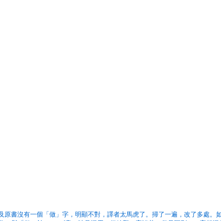
檔及原書沒有一個「做」字，明顯不對，譯者太馬虎了。掃了一遍，改了多處。