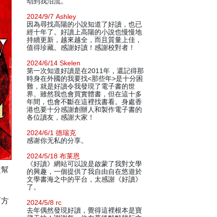
动到我泪流。
2024/9/7 Ashley
因為尋找高陽的小說知道了好讀，也已
經十年了。好讀上高陽的小說也慢慢地
持續更新，越來越全，而且質量上佳，
值得珍藏。感謝好讀！感謝校對者！
2024/6/14 Skelen
第一次知道好讀是在2011年，還記得那
時身在外國的我要找<那些年>是十分困
難，就是好讀令我發現了電子書的世
界。雖然我也會買實體書，但在這十多
年間，也會不斷在這裡找書看。身處香
港也要十分感謝創辦人和製作電子書的
各位讀友，感謝大家！
2024/6/1 德瑞克
感谢你无私的分享。
2024/5/18 布莱恩
《好讀》網站可以說是啟蒙了我對文學
定幫
的興趣，一個提供了我自由自在悠遊於
文學書海之中的平台，太感謝《好讀》
了。
西方
2024/5/8 rc
去年偶然發現好讀，覺得這裡根本是寶