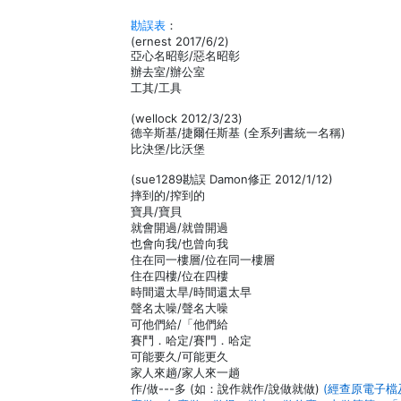
勘誤表
：
(ernest 2017/6/2)
亞心名昭彰/惡名昭彰
辦去室/辦公室
工其/工具
(wellock 2012/3/23)
德辛斯基/捷爾任斯基 (全系列書統一名稱)
比決堡/比沃堡
(sue1289勘誤 Damon修正 2012/1/12)
摔到的/搾到的
寶具/寶貝
就會開過/就曾開過
也會向我/也曾向我
住在同一樓層/位在同一樓層
住在四樓/位在四樓
時間還太旱/時間還太早
聲名太噪/聲名大噪
可他們給/「他們給
賽鬥．哈定/賽門．哈定
可能要久/可能更久
家人來趟/家人來一趟
作/做---多 (如：說作就作/說做就做)
(經查原電子