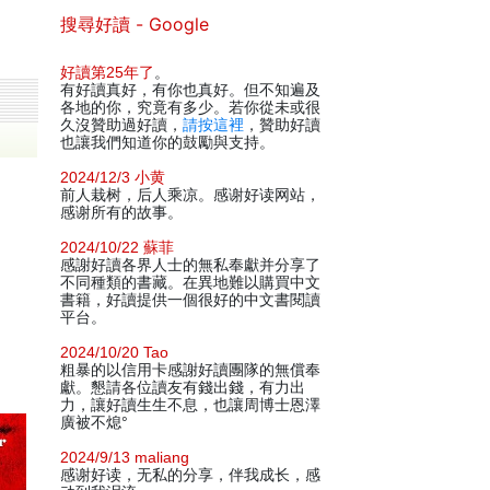
搜尋好讀 - Google
好讀第25年了
。
有好讀真好，有你也真好。但不知遍及
各地的你，究竟有多少。若你從未或很
久沒贊助過好讀，
請按這裡
，贊助好讀
也讓我們知道你的鼓勵與支持。
2024/12/3 小黄
前人栽树，后人乘凉。感谢好读网站，
感谢所有的故事。
2024/10/22 蘇菲
感謝好讀各界人士的無私奉獻并分享了
不同種類的書藏。在異地難以購買中文
書籍，好讀提供一個很好的中文書閱讀
平台。
2024/10/20 Tao
粗暴的以信用卡感謝好讀團隊的無償奉
獻。懇請各位讀友有錢出錢，有力出
力，讓好讀生生不息，也讓周博士恩澤
廣被不熄°
2024/9/13 maliang
感谢好读，无私的分享，伴我成长，感