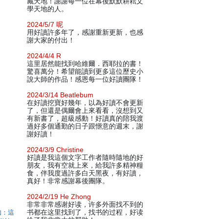
藏天地！謝謝每一位在幕後默默耕耘文
學天地的人。
2024/5/7 呢
用好讀許多年了，感謝重新更新，也感
謝大家的付出！
2024/4/4 R
這里居然能找到哈維爾．西耶拉的書！
驚喜萬分！希望能讀到更多這位歷史小
說大師的作品！感恩每一位好讀團隊！
2024/3/14 Beatlebum
在好讀挖寶好幾年，以為好讀不會更新
了，但還是偶爾會上來看看，沒想到又
有新書了，超級感動！好讀真的陪我渡
過好多個通勤的日子跟愜意的週末，謝
謝好讀！
2024/3/9 Christine
好讀是我這個文字工作者隨時隨地的好
朋友，我有空就上來，給我許多精神糧
食，伴我度過許多白天黑夜，有好讀，
真好！非常感謝幕後團隊。
2024/2/19 He Zhong
非常非常感谢好读，许多外面找不到的
如：這
书都在这里找到了，找书的过程，好读