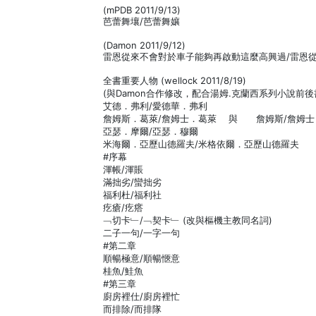
(mPDB 2011/9/13)
芭蕾舞壤/芭蕾舞孃
(Damon 2011/9/12)
雷恩從來不會對於車子能夠再啟動這麼高興過/雷恩
全書重要人物 (wellock 2011/8/19)
(與Damon合作修改，配合湯姆.克蘭西系列小說前後
艾德．弗利/愛德華．弗利
詹姆斯．葛萊/詹姆士．葛萊 與 詹姆斯/詹姆士
亞瑟．摩爾/亞瑟．穆爾
米海爾．亞歷山德羅夫/米格依爾．亞歷山德羅夫
#序幕
渾帳/渾賬
滿拙劣/蠻拙劣
福利杜/福利社
疙瘡/疙瘩
﹁切卡﹂/﹁契卡﹂ (改與樞機主教同名詞)
二子一句/一字一句
#第二章
順暢極意/順暢愜意
桂魚/鮭魚
#第三章
廚房裡仕/廚房裡忙
而排除/而排隊