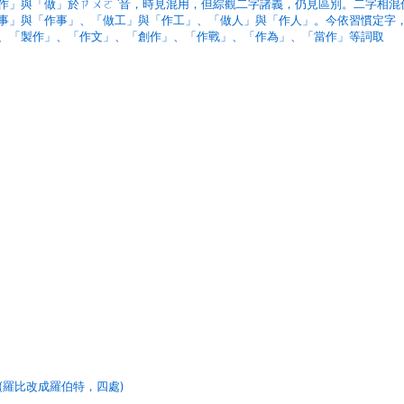
作」與「做」於ㄗㄨㄛˋ音，時見混用，但綜觀二字諸義，仍見區別。二字相混
事」與「作事」、「做工」與「作工」、「做人」與「作人」。今依習慣定字
、「製作」、「作文」、「創作」、「作戰」、「作為」、「當作」等詞取
(羅比改成羅伯特，四處)