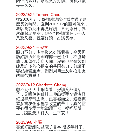
陪伴的歲月。永遠支持好讀。祝福好讀
長長久久。
2023/9/24 Tomcat Chou
從2006年起，好讀就這麼伴我度過了這
麼長的時間。直到2017.12的噩耗傳來，
我以為就此不再見好讀。直到今日，偶
然想起老朋友，想不到好讀還在，令人
又驚又喜。祝福好讀，好讀長存。
2023/9/24 王俊文
眼力不好，多年沒來好讀看書，今天再
訪好讀方知周劍輝博士已往生，不勝唏
噓，希望他安息天國。沒有他的辛苦創
建及許多熱心朋友的共同努力，好讀不
容易經營至今。謝謝周博士及熱心朋友
的辛勞貢獻！
2023/9/12 Charlotte Chang
想不到今天上網查看，好讀竟然復活
了，是哪位神仙壯士伸出援手？還沒仔
細搜尋來龍去脈，已喜極而泣。這嘉惠
眾多書友但卻無啥收益的苦工，真的需
要有很多愛才能繼續下去，祝福新版
主，謝謝您！好人一生平安！
2023/9/5 小張
喜愛好讀網站及電子書本 很多年月了。