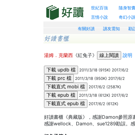
世紀百強
隨身智
言情小說
奇幻小
有關好讀
讀友需知
勘
湯姆．克蘭西
《紅兔子》
說明
2011/3/18 (915K) 2017/6/2
2011/3/18 (950K) 2017/6/2
2017/6/2 (2587K)
2011/3/18 (612K) 2017/6/2
2017/6/2 (612K)
好讀書櫃《典藏版》，感謝Damon參照
感謝wellock、Damon、sue1289勘誤。