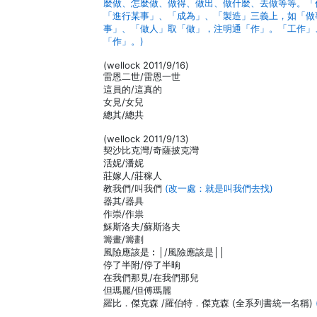
麼做、怎麼做、做得、做出、做什麼、去做等等。「
「進行某事」、「成為」、「製造」三義上，如「做
事」、「做人」取「做」，注明通「作」。「工作」
「作」。)
(wellock 2011/9/16)
雷恩二世/雷恩一世
這員的/這真的
女見/女兒
總其/總共
(wellock 2011/9/13)
契沙比克灣/奇薩披克灣
活妮/潘妮
莊嫁人/莊稼人
教我們/叫我們
(改一處：就是叫我們去找)
器其/器具
作崇/作祟
穌斯洛夫/蘇斯洛夫
籌畫/籌劃
風險應該是︰│/風險應該是││
停了半附/停了半晌
在我們那見/在我們那兒
但瑪麗/但傅瑪麗
羅比．傑克森 /羅伯特．傑克森 (全系列書統一名稱)