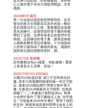
從武俠小說起始，到各種書類，幸得有
心人製作電子本供方便取用閱讀，非常
感謝。
2023/8/18 璐羽
第一次知道好讀是無意間發現的，並且
發現的那天令我驚喜且意外的是—剛好
是好讀復活不久之後，覺著應該是某種
莫名的緣分，促使想找些電子書的我被
帶到了這裡。這裡有著各位前輩們辛苦
掃描、品質極佳的電子書，讓我這個後
人能夠免費享用這些書籍，十分感激前
人的努力讓我成了書籍的富翁。感謝好
讀和各位讓好讀變得更好，讚。
2023/7/26 袁樹國
好些書都沒有prc檔案，有點遺憾！重新
上架還是令人高興，加油！
2023/7/20 KYLESONG
大概2010知道好讀, 就三不五時來此找
書, 原本只有看書時順便回報一些文字勘
誤, 後來2015開始幫忙周博士製作電子
書, 主要是OCR檔案的文字校對, 也曾經
掃瞄了一,二本書進行校對提供txt, 周博
士也幫忙製作了電子書格式上架, 非常感
念~ 可惜後來2016年中事忙, 暫停了校對
的支持, 再後來就是看到周博士由友人的