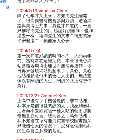
给了我非常大的帮助！
僅於
，「做
2024/1/13 Vanessa Chen
隔了七年才又上來，才知周先生離開
了。很高興曾有機會參與好讀，透過網
路與周博士共事（真也才知道的，一直
只稱呼周先生的)，感謝好讀團隊！也和
過去一樣，給周先生的文末＂祝您闔家
平安健康＂～願他家人心安～
2024/1/7 強
第一次知道好讀的時間不久，大約兩年
前。當時常在這裡挖寶，本來很擔心網
站會隨著周博士離世而無法再運作，今
日再來發現網站動起來了，真心、真心
地感謝願意付出的善心人士們。無法想
像沒有閱讀的人生，閱讀的路上有您們
真好。
2023/12/27 Annabel Kuo
上高中後有了手機發現的，非常感謝。
我本身是個很愛閱讀的人，我感到若我
活著而不去欣賞這一種人類的藝術那將
毫無意義可言。總而言之，萬分感謝，
我不知道在每有能力買書學校圖書館又
只能借七天的情況下，沒有這個網站我
的生命會是多麼的荒蕪。