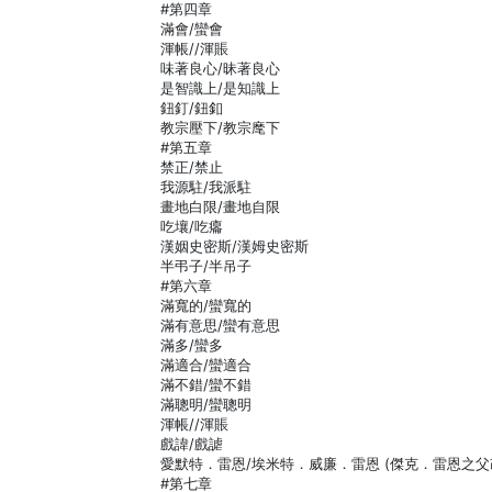
#第四章
滿會/蠻會
渾帳//渾賬
味著良心/昧著良心
是智識上/是知識上
鈕釘/鈕釦
教宗壓下/教宗麾下
#第五章
禁正/禁止
我源駐/我派駐
畫地白限/畫地自限
吃壤/吃癟
漢姻史密斯/漢姆史密斯
半弔子/半吊子
#第六章
滿寬的/蠻寬的
滿有意思/蠻有意思
滿多/蠻多
滿適合/蠻適合
滿不錯/蠻不錯
滿聰明/蠻聰明
渾帳//渾賬
戲諱/戲謔
愛默特．雷恩/埃米特．威廉．雷恩 (傑克．雷恩之父
#第七章