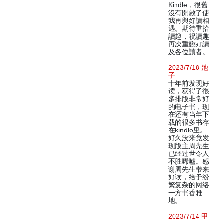
Kindle，很舊
沒有開啟了使
我再與好讀相
遇。期待重拾
讀趣，祝讀趣
再次重臨好讀
及各位讀者。
2023/7/18 池
子
十年前发现好
读，获得了很
多排版非常好
的电子书，现
在还有当年下
载的很多书存
在kindle里。
好久没来竟发
现版主周先生
已经过世令人
不胜唏嘘。感
谢周先生带来
好读，给予纷
繁复杂的网络
一方书香雅
地。
2023/7/14 甲