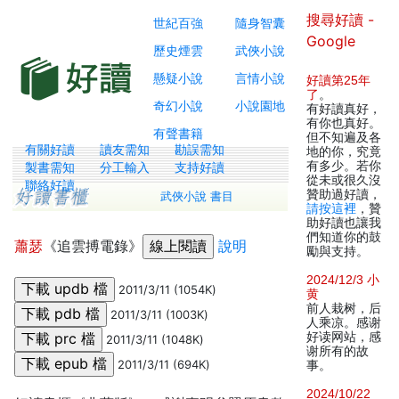
搜尋好讀 -
世紀百強
隨身智囊
Google
歷史煙雲
武俠小說
懸疑小說
言情小說
好讀第25年
了
。
奇幻小說
小說園地
有好讀真好，
有你也真好。
有聲書籍
但不知遍及各
有關好讀
讀友需知
勘誤需知
地的你，究竟
有多少。若你
製書需知
分工輸入
支持好讀
從未或很久沒
聯絡好讀
贊助過好讀，
武俠小說 書目
請按這裡
，贊
助好讀也讓我
們知道你的鼓
蕭瑟
《追雲搏電錄》
說明
勵與支持。
2024/12/3 小
2011/3/11 (1054K)
黄
前人栽树，后
2011/3/11 (1003K)
人乘凉。感谢
好读网站，感
2011/3/11 (1048K)
谢所有的故
2011/3/11 (694K)
事。
2024/10/22