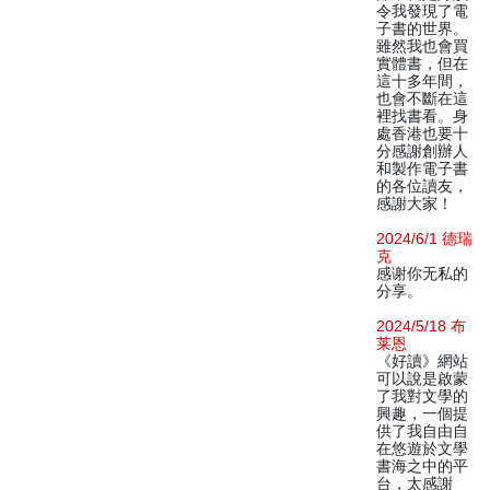
令我發現了電
子書的世界。
雖然我也會買
實體書，但在
這十多年間，
也會不斷在這
裡找書看。身
處香港也要十
分感謝創辦人
和製作電子書
的各位讀友，
感謝大家！
2024/6/1 德瑞
克
感谢你无私的
分享。
2024/5/18 布
莱恩
《好讀》網站
可以說是啟蒙
了我對文學的
興趣，一個提
供了我自由自
在悠遊於文學
書海之中的平
台，太感謝