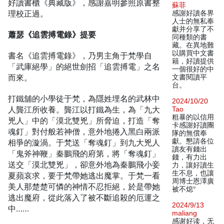
好讀書櫃《典藏版》，感謝嘉明參照原書整
蘇菲
理校正過。
感謝好讀各界
人士的無私奉
獻并分享了不
蕭瑟《追雲搏電錄》提要
同種類的書
藏。在異地難
以購買中文書
書名《追雲搏電錄》，乃男主角于梵學自
籍，好讀提供
「武庫絕學」的絕世劍招「追雲搏電」之名
一個很好的中
而來。
文書閱讀平
台。
打鐵舖的小學徒于梵，為隱姓埋名的武林中
2024/10/20
人龔江所收養。龔江以打鐵為生，為「九大
Tao
粗暴的以信用
兇人」中的「漠北雙兇」所脅迫，打造「奪
卡感謝好讀團
魂釘」對付般若神僧，意外地捲入黑白兩派
隊的無償奉
獻。懇請各位
相爭的漩渦。于梵送「奪魂釘」到九大兇人
讀友有錢出
「鬼斧神鞭」秦鵬飛的府第，將「奪魂釘」
錢，有力出
送交「漠北雙兇」，卻意外地為秦鵬飛小妾
力，讓好讀生
生不息，也讓
夏蘋哀求，要于梵帶她逃出魔掌。于梵一看
周博士恩澤廣
美人那楚楚可憐的神情不忍拒絕，於是帶她
被不熄°
逃出魔府，從此落入了被不斷追殺的厄運之
2024/9/13
中……
maliang
感谢好读，无