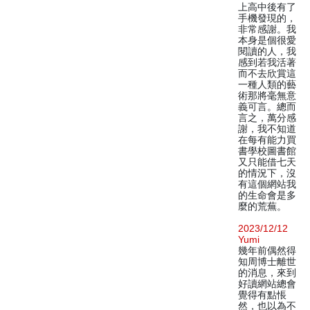
上高中後有了
手機發現的，
非常感謝。我
本身是個很愛
閱讀的人，我
感到若我活著
而不去欣賞這
一種人類的藝
術那將毫無意
義可言。總而
言之，萬分感
謝，我不知道
在每有能力買
書學校圖書館
又只能借七天
的情況下，沒
有這個網站我
的生命會是多
麼的荒蕪。
2023/12/12
Yumi
幾年前偶然得
知周博士離世
的消息，來到
好讀網站總會
覺得有點悵
然，也以為不