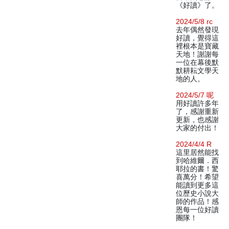
《好讀》了。
2024/5/8 rc
去年偶然發現
好讀，覺得這
裡根本是寶藏
天地！謝謝每
一位在幕後默
默耕耘文學天
地的人。
2024/5/7 呢
用好讀許多年
了，感謝重新
更新，也感謝
大家的付出！
2024/4/4 R
這里居然能找
到哈維爾．西
耶拉的書！驚
喜萬分！希望
能讀到更多這
位歷史小說大
師的作品！感
恩每一位好讀
團隊！