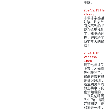
團隊。
2024/2/19 He
Zhong
非常非常感谢
好读，许多外
面找不到的书
都在这里找到
了，找书的过
程，好读给了
我非常大的帮
助！
2024/1/13
Vanessa
Chen
隔了七年才又
上來，才知周
先生離開了。
很高興曾有機
會參與好讀，
透過網路與周
博士共事（真
也才知道的，
一直只稱呼周
先生的)，感謝
好讀團隊！也
和過去一樣，