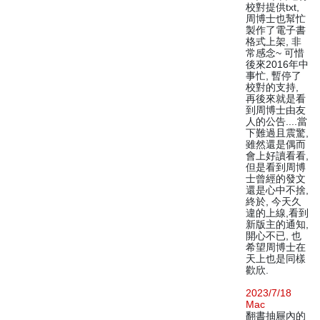
校對提供txt,
周博士也幫忙
製作了電子書
格式上架, 非
常感念~ 可惜
後來2016年中
事忙, 暫停了
校對的支持,
再後來就是看
到周博士由友
人的公告....當
下難過且震驚,
雖然還是偶而
會上好讀看看,
但是看到周博
士曾經的發文
還是心中不捨,
終於, 今天久
違的上線,看到
新版主的通知,
開心不已, 也
希望周博士在
天上也是同樣
歡欣.
2023/7/18
Mac
翻書抽屜內的