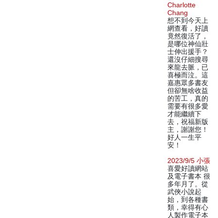
Charlotte
Chang
想不到今天上
網查看，好讀
竟然復活了，
是哪位神仙壯
士伸出援手？
還沒仔細搜尋
來龍去脈，已
喜極而泣。這
嘉惠眾多書友
但卻無啥收益
的苦工，真的
需要有很多愛
才能繼續下
去，祝福新版
主，謝謝您！
好人一生平
安！
2023/9/5 小張
喜愛好讀網站
及電子書本 很
多年月了。從
武俠小說起
始，到各種書
類，幸得有心
人製作電子本