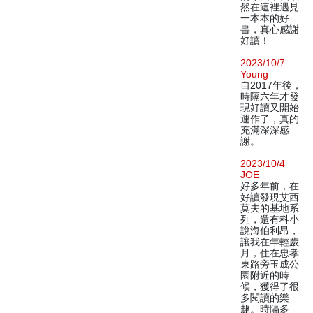
然在這裡遇見
一本本的好
書，真心感謝
好讀！
2023/10/7
Young
自2017年後，
時隔六年才發
現好讀又開始
運作了，真的
充滿深深感
謝。
2023/10/4
JOE
好多年前，在
好讀發現艾西
莫夫的基地系
列，還有科小
說海伯利昂，
讓我在年輕歲
月，住在忠孝
東路旁玉成公
園附近的時
候，獲得了很
多閱讀的樂
趣。時隔多