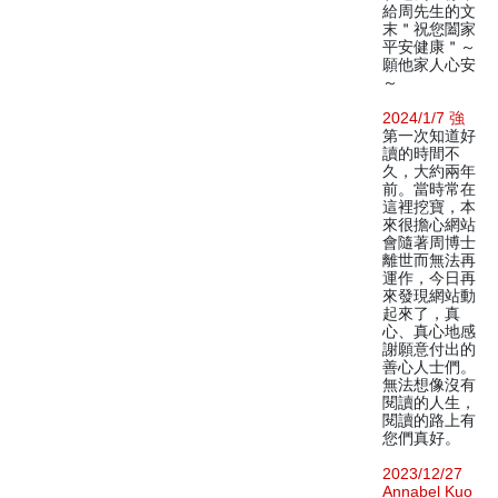
給周先生的文
末＂祝您闔家
平安健康＂～
願他家人心安
～
2024/1/7 強
第一次知道好
讀的時間不
久，大約兩年
前。當時常在
這裡挖寶，本
來很擔心網站
會隨著周博士
離世而無法再
運作，今日再
來發現網站動
起來了，真
心、真心地感
謝願意付出的
善心人士們。
無法想像沒有
閱讀的人生，
閱讀的路上有
您們真好。
2023/12/27
Annabel Kuo