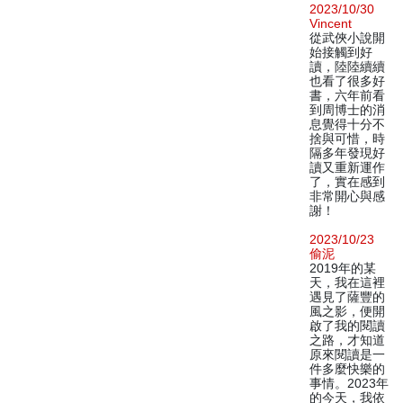
2023/10/30
Vincent
從武俠小說開
始接觸到好
讀，陸陸續續
也看了很多好
書，六年前看
到周博士的消
息覺得十分不
捨與可惜，時
隔多年發現好
讀又重新運作
了，實在感到
非常開心與感
謝！
2023/10/23
偷泥
2019年的某
天，我在這裡
遇見了薩豐的
風之影，便開
啟了我的閱讀
之路，才知道
原來閱讀是一
件多麼快樂的
事情。2023年
的今天，我依