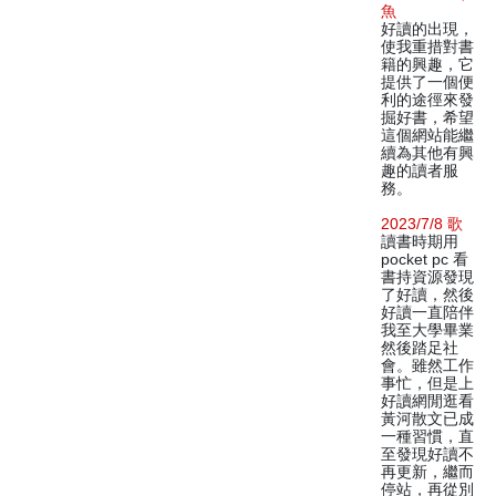
魚
好讀的出現，
使我重措對書
籍的興趣，它
提供了一個便
利的途徑來發
掘好書，希望
這個網站能繼
續為其他有興
趣的讀者服
務。
2023/7/8 歌
讀書時期用
pocket pc 看
書持資源發現
了好讀，然後
好讀一直陪伴
我至大學畢業
然後踏足社
會。雖然工作
事忙，但是上
好讀網閒逛看
黃河散文已成
一種習慣，直
至發現好讀不
再更新，繼而
停站，再從別