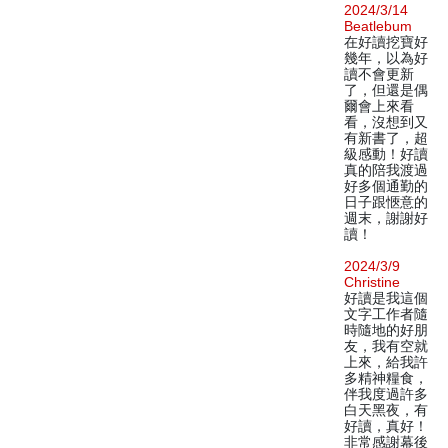
2024/3/14
Beatlebum
在好讀挖寶好
幾年，以為好
讀不會更新
了，但還是偶
爾會上來看
看，沒想到又
有新書了，超
級感動！好讀
真的陪我渡過
好多個通勤的
日子跟愜意的
週末，謝謝好
讀！
2024/3/9
Christine
好讀是我這個
文字工作者隨
時隨地的好朋
友，我有空就
上來，給我許
多精神糧食，
伴我度過許多
白天黑夜，有
好讀，真好！
非常感謝幕後