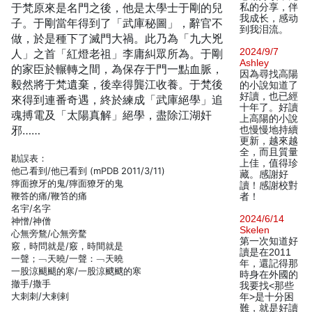
于梵原來是名門之後，他是太學士于剛的兒
私的分享，伴
我成长，感动
子。于剛當年得到了「武庫秘圖」，辭官不
到我泪流。
做，於是種下了滅門大禍。此乃為「九大兇
2024/9/7
人」之首「紅燈老祖」李庸糾眾所為。于剛
Ashley
的家臣於輾轉之間，為保存于門一點血脈，
因為尋找高陽
毅然將于梵遺棄，後幸得龔江收養。于梵後
的小說知道了
好讀，也已經
來得到連番奇遇，終於練成「武庫絕學」追
十年了。好讀
魂搏電及「太陽真解」絕學，盡除江湖奸
上高陽的小說
邪……
也慢慢地持續
更新，越來越
全，而且質量
勘誤表：
上佳，值得珍
他己看到/他已看到 (mPDB 2011/3/11)
藏。感謝好
獰面撩牙的鬼/獰面獠牙的鬼
讀！感謝校對
鞭答的痛/鞭笞的痛
者！
名宇/名字
2024/6/14
神憎/神僧
Skelen
心無旁鶩/心無旁騖
第一次知道好
竅，時問就是/竅，時間就是
讀是在2011
一聲；﹁天曉/一聲：﹁天曉
年，還記得那
一股涼颶颶的寒/一股涼颼颼的寒
時身在外國的
撤手/撒手
我要找<那些
大刺刺/大剌剌
年>是十分困
難，就是好讀