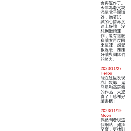
會再運作了。
今年為老父親
添購電子閱讀
器，抱著試一
試的心情再度
連上好讀，沒
想到繼續運
作，還有這麼
多讀友再度回
來這裡，感覺
很溫暖，謝謝
好讀與團隊們
的努力。
2023/11/27
Helios
能在这里发现
赤川次郎、鬼
马星和高羅佩
的作品，太驚
喜了！感謝好
讀書櫃！
2023/11/19
Moon
偶然間發現這
個網站，如獲
至寶，更找到