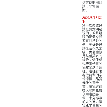
供方便取用閱
讀，非常感
謝。
2023/8/18 璐
羽
第一次知道好
讀是無意間發
現的，並且發
現的那天令我
驚喜且意外的
是—剛好是好
讀復活不久之
後，覺著應該
是某種莫名的
緣分，促使想
找些電子書的
我被帶到了這
裡。這裡有著
各位前輩們辛
苦掃描、品質
極佳的電子
書，讓我這個
後人能夠免費
享用這些書
籍，十分感激
前人的努力讓
我成了書籍的