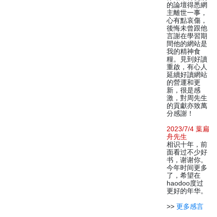
的論壇得悉網
主離世一事，
心有點哀傷，
後悔未曾跟他
言謝在學習期
間他的網站是
我的精神食
糧。見到好讀
重啟，有心人
延續好讀網站
的營運和更
新，很是感
激，對周先生
的貢獻亦致萬
分感謝！
2023/7/4 葉扁
舟先生
相识十年，前
面看过不少好
书，谢谢你。
今年时间更多
了，希望在
haodoo度过
更好的年华。
>>
更多感言