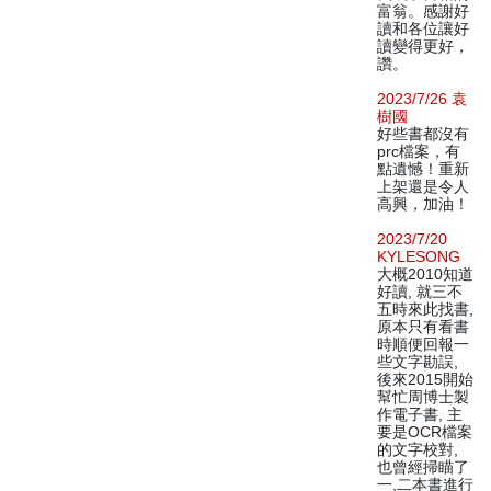
富翁。感謝好
讀和各位讓好
讀變得更好，
讚。
2023/7/26 袁
樹國
好些書都沒有
prc檔案，有
點遺憾！重新
上架還是令人
高興，加油！
2023/7/20
KYLESONG
大概2010知道
好讀, 就三不
五時來此找書,
原本只有看書
時順便回報一
些文字勘誤,
後來2015開始
幫忙周博士製
作電子書, 主
要是OCR檔案
的文字校對,
也曾經掃瞄了
一,二本書進行