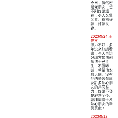
今日，偶然想
起老朋友，想
不到好讀還
在，令人又驚
又喜。祝福好
讀，好讀長
存。
2023/9/24 王
俊文
眼力不好，多
年沒來好讀看
書，今天再訪
好讀方知周劍
輝博士已往
生，不勝唏
噓，希望他安
息天國。沒有
他的辛苦創建
及許多熱心朋
友的共同努
力，好讀不容
易經營至今。
謝謝周博士及
熱心朋友的辛
勞貢獻！
2023/9/12