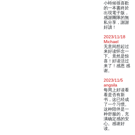
小時候很喜歡
的一本書終於
出現電子版，
感謝團隊的無
私分享，謝謝
好讀！
2023/11/18
Michael
无意间想起过
来好读怀念一
下。竟然是惊
喜！好读活过
来了！感恩 感
谢。
2023/11/5
angsila
每周上好读看
看是否有新
书，这已经成
了一个习惯。
这种陪伴是一
种舒服的，充
满确定感的安
心。感谢好
读。