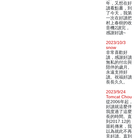
年，又想在好
讀看點書，到
了今天，我第
一次在好讀把
村上春樹的收
音機2讀完，
感謝好讀~
2023/10/3
snow
非常喜歡好
讀，感謝好讀
無私的付出與
陪伴的歲月。
永遠支持好
讀。祝福好讀
長長久久。
2023/9/24
Tomcat Chou
從2006年起，
好讀就這麼伴
我度過了這麼
長的時間。直
到2017.12的
噩耗傳來，我
以為就此不再
見好讀。直到