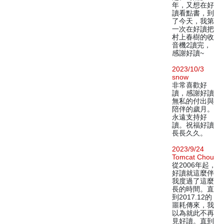
年，又想在好
讀看點書，到
了今天，我第
一次在好讀把
村上春樹的收
音機2讀完，
感謝好讀~
2023/10/3
snow
非常喜歡好
讀，感謝好讀
無私的付出與
陪伴的歲月。
永遠支持好
讀。祝福好讀
長長久久。
2023/9/24
Tomcat Chou
從2006年起，
好讀就這麼伴
我度過了這麼
長的時間。直
到2017.12的
噩耗傳來，我
以為就此不再
見好讀。直到