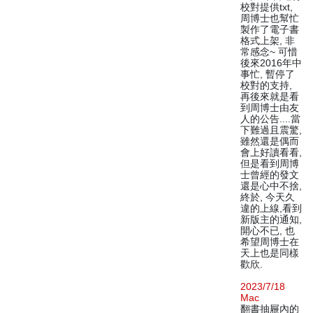
校對提供txt,
周博士也幫忙
製作了電子書
格式上架, 非
常感念~ 可惜
後來2016年中
事忙, 暫停了
校對的支持,
再後來就是看
到周博士由友
人的公告....當
下難過且震驚,
雖然還是偶而
會上好讀看看,
但是看到周博
士曾經的發文
還是心中不捨,
終於, 今天久
違的上線,看到
新版主的通知,
開心不已, 也
希望周博士在
天上也是同樣
歡欣.
2023/7/18
Mac
翻書抽屜內的