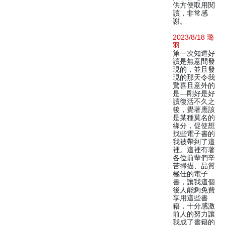
供方便取用閱
讀，非常感
謝。
2023/8/18 璐
羽
第一次知道好
讀是無意間發
現的，並且發
現的那天令我
驚喜且意外的
是—剛好是好
讀復活不久之
後，覺著應該
是某種莫名的
緣分，促使想
找些電子書的
我被帶到了這
裡。這裡有著
各位前輩們辛
苦掃描、品質
極佳的電子
書，讓我這個
後人能夠免費
享用這些書
籍，十分感激
前人的努力讓
我成了書籍的