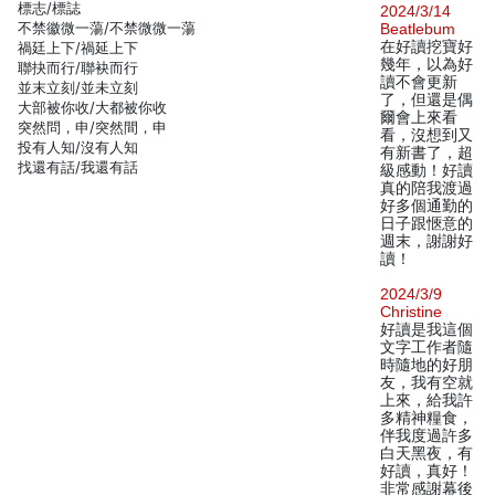
標志/標誌
2024/3/14
不禁徽微一蕩/不禁微微一蕩
Beatlebum
在好讀挖寶好
禍廷上下/禍延上下
幾年，以為好
聯抉而行/聯袂而行
讀不會更新
並末立刻/並未立刻
了，但還是偶
大部被你收/大都被你收
爾會上來看
突然問，申/突然間，申
看，沒想到又
投有人知/沒有人知
有新書了，超
找還有話/我還有話
級感動！好讀
真的陪我渡過
好多個通勤的
日子跟愜意的
週末，謝謝好
讀！
2024/3/9
Christine
好讀是我這個
文字工作者隨
時隨地的好朋
友，我有空就
上來，給我許
多精神糧食，
伴我度過許多
白天黑夜，有
好讀，真好！
非常感謝幕後