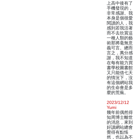
上高中後有了
手機發現的，
非常感謝。我
本身是個很愛
閱讀的人，我
感到若我活著
而不去欣賞這
一種人類的藝
術那將毫無意
義可言。總而
言之，萬分感
謝，我不知道
在每有能力買
書學校圖書館
又只能借七天
的情況下，沒
有這個網站我
的生命會是多
麼的荒蕪。
2023/12/12
Yumi
幾年前偶然得
知周博士離世
的消息，來到
好讀網站總會
覺得有點悵
然，也以為不