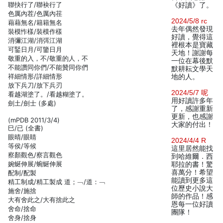
聯抉行了/聯袂行了
《好讀》了。
色厲內茬/色厲內荏
2024/5/8 rc
藉藉無名/籍籍無名
去年偶然發現
裝模怍樣/裝模作樣
好讀，覺得這
消彌江湖/消弭江湖
裡根本是寶藏
可鋻日月/可鑒日月
天地！謝謝每
敬重的入，不/敬重的人，不
一位在幕後默
不能讚同你們/不能贊同你們
默耕耘文學天
祥細情形/詳細情形
地的人。
放下兵刀/放下兵刃
2024/5/7 呢
看越湖塗了。/看越糊塗了。
用好讀許多年
劍土/劍士 (多處)
了，感謝重新
更新，也感謝
(mPDB 2011/3/4)
大家的付出！
巳/已 (全書)
眼晴/眼睛
2024/4/4 R
等侯/等候
這里居然能找
察顏觀色/察言觀色
到哈維爾．西
婉蜒伸展/蜿蜒伸展
耶拉的書！驚
喜萬分！希望
配制/配製
能讀到更多這
精工制成/精工製成 道；﹁/道：﹁
位歷史小說大
施舍/施捨
師的作品！感
大有舍此之/大有捨此之
恩每一位好讀
舍命/捨命
團隊！
舍身/捨身