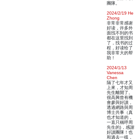
團隊。
2024/2/19 He
Zhong
非常非常感谢
好读，许多外
面找不到的书
都在这里找到
了，找书的过
程，好读给了
我非常大的帮
助！
2024/1/13
Vanessa
Chen
隔了七年才又
上來，才知周
先生離開了。
很高興曾有機
會參與好讀，
透過網路與周
博士共事（真
也才知道的，
一直只稱呼周
先生的)，感謝
好讀團隊！也
和過去一樣，