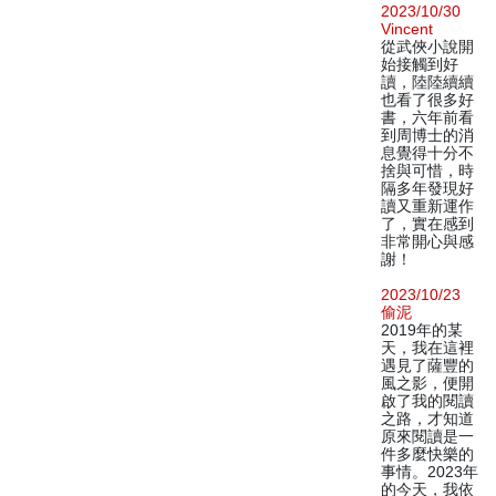
2023/10/30
Vincent
從武俠小說開
始接觸到好
讀，陸陸續續
也看了很多好
書，六年前看
到周博士的消
息覺得十分不
捨與可惜，時
隔多年發現好
讀又重新運作
了，實在感到
非常開心與感
謝！
2023/10/23
偷泥
2019年的某
天，我在這裡
遇見了薩豐的
風之影，便開
啟了我的閱讀
之路，才知道
原來閱讀是一
件多麼快樂的
事情。2023年
的今天，我依