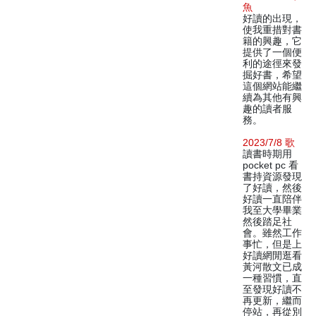
魚
好讀的出現，
使我重措對書
籍的興趣，它
提供了一個便
利的途徑來發
掘好書，希望
這個網站能繼
續為其他有興
趣的讀者服
務。
2023/7/8 歌
讀書時期用
pocket pc 看
書持資源發現
了好讀，然後
好讀一直陪伴
我至大學畢業
然後踏足社
會。雖然工作
事忙，但是上
好讀網閒逛看
黃河散文已成
一種習慣，直
至發現好讀不
再更新，繼而
停站，再從別