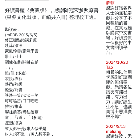
蘇菲
感謝好讀各界
好讀書櫃《典藏版》，感謝陳冠宏參照原書
人士的無私奉
(皇鼎文化出版，正續共六冊) 整理校正過。
獻并分享了不
同種類的書
藏。在異地難
勘誤表：
以購買中文書
(mPDB 2015/6/5)
籍，好讀提供
修正標點錯誤多處
一個很好的中
凄涼/淒涼
文書閱讀平
豪氣幹雲/豪氣干雲
台。
壯土/壯士
關健在爹/關鍵在爹
2024/10/20
Tao
﹒/，
粗暴的以信用
怛/但 (多處)
卡感謝好讀團
衣快/衣袂
隊的無償奉
熱悉/熟悉
獻。懇請各位
龐愛/寵愛
讀友有錢出
談淡一笑/淡淡一笑
錢，有力出
叮叮噹當/叮叮噹噹
力，讓好讀生
推祟/推崇
生不息，也讓
周博士恩澤廣
響往羨慕/嚮往羨慕
被不熄°
道；「/道：「 (多處)
凜烈/凜冽
2024/9/13
來人似平是/來人似乎是
maliang
叫人想不道，/叫人想不到，
感谢好读，无