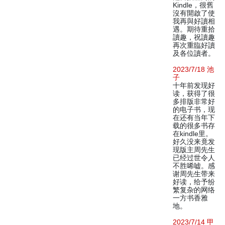
Kindle，很舊
沒有開啟了使
我再與好讀相
遇。期待重拾
讀趣，祝讀趣
再次重臨好讀
及各位讀者。
2023/7/18 池
子
十年前发现好
读，获得了很
多排版非常好
的电子书，现
在还有当年下
载的很多书存
在kindle里。
好久没来竟发
现版主周先生
已经过世令人
不胜唏嘘。感
谢周先生带来
好读，给予纷
繁复杂的网络
一方书香雅
地。
2023/7/14 甲