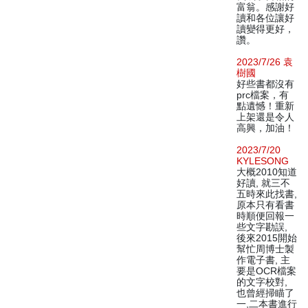
富翁。感謝好
讀和各位讓好
讀變得更好，
讚。
2023/7/26 袁
樹國
好些書都沒有
prc檔案，有
點遺憾！重新
上架還是令人
高興，加油！
2023/7/20
KYLESONG
大概2010知道
好讀, 就三不
五時來此找書,
原本只有看書
時順便回報一
些文字勘誤,
後來2015開始
幫忙周博士製
作電子書, 主
要是OCR檔案
的文字校對,
也曾經掃瞄了
一,二本書進行