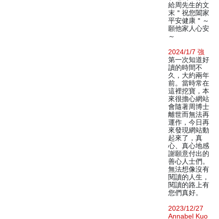
給周先生的文
末＂祝您闔家
平安健康＂～
願他家人心安
～
2024/1/7 強
第一次知道好
讀的時間不
久，大約兩年
前。當時常在
這裡挖寶，本
來很擔心網站
會隨著周博士
離世而無法再
運作，今日再
來發現網站動
起來了，真
心、真心地感
謝願意付出的
善心人士們。
無法想像沒有
閱讀的人生，
閱讀的路上有
您們真好。
2023/12/27
Annabel Kuo