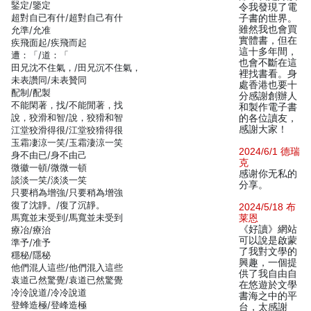
鋻定/鑒定
令我發現了電
超對自已有什/超對自己有什
子書的世界。
雖然我也會買
允準/允准
實體書，但在
疾飛面起/疾飛而起
這十多年間，
遭：「/道：「
也會不斷在這
田兄沈不住氣，/田兄沉不住氣，
裡找書看。身
未表讚同/未表贊同
處香港也要十
配制/配製
分感謝創辦人
不能閑著，找/不能閒著，找
和製作電子書
說，狡滑和智/說，狡猾和智
的各位讀友，
感謝大家！
江堂狡滑得很/江堂狡猾得很
玉霜凄涼一笑/玉霜淒涼一笑
2024/6/1 德瑞
身不由已/身不由己
克
微徽一頓/微微一頓
感谢你无私的
談淡一笑/淡淡一笑
分享。
只要梢為增強/只要稍為增強
復了沈靜。/復了沉靜。
2024/5/18 布
馬寬並末受到/馬寬並未受到
莱恩
《好讀》網站
療冶/療治
可以說是啟蒙
準予/准予
了我對文學的
穩秘/隱秘
興趣，一個提
他們混人這些/他們混入這些
供了我自由自
袁道己然驚覺/袁道已然驚覺
在悠遊於文學
冷泠說道/冷冷說道
書海之中的平
登蜂造極/登峰造極
台，太感謝