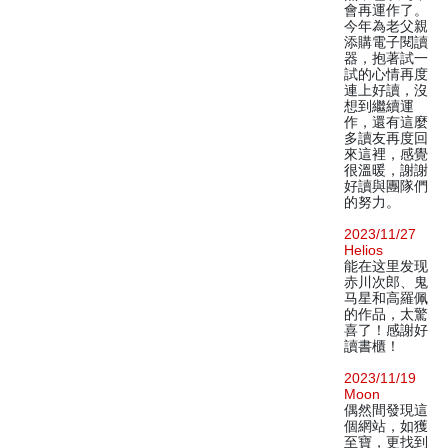
會再運作了。
今年為老父親
添購電子閱讀
器，抱著試一
試的心情再度
連上好讀，沒
想到繼續運
作，還有這麼
多讀友再度回
來這裡，感覺
很溫暖，謝謝
好讀與團隊們
的努力。
2023/11/27
Helios
能在这里发现
赤川次郎、鬼
马星和高羅佩
的作品，太驚
喜了！感謝好
讀書櫃！
2023/11/19
Moon
偶然間發現這
個網站，如獲
至寶，更找到