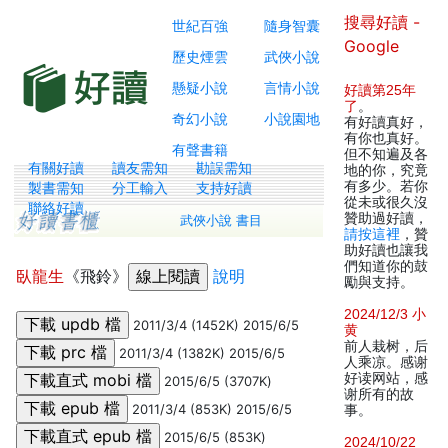
搜尋好讀 -
世紀百強
隨身智囊
Google
歷史煙雲
武俠小說
懸疑小說
言情小說
好讀第25年
了
。
奇幻小說
小說園地
有好讀真好，
有你也真好。
有聲書籍
但不知遍及各
有關好讀
讀友需知
勘誤需知
地的你，究竟
有多少。若你
製書需知
分工輸入
支持好讀
從未或很久沒
聯絡好讀
贊助過好讀，
武俠小說 書目
請按這裡
，贊
助好讀也讓我
們知道你的鼓
臥龍生
《飛鈴》
說明
勵與支持。
2024/12/3 小
2011/3/4 (1452K) 2015/6/5
黄
前人栽树，后
2011/3/4 (1382K) 2015/6/5
人乘凉。感谢
好读网站，感
2015/6/5 (3707K)
谢所有的故
2011/3/4 (853K) 2015/6/5
事。
2015/6/5 (853K)
2024/10/22