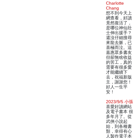
Charlotte
Chang
想不到今天上
網查看，好讀
竟然復活了，
是哪位神仙壯
士伸出援手？
還沒仔細搜尋
來龍去脈，已
喜極而泣。這
嘉惠眾多書友
但卻無啥收益
的苦工，真的
需要有很多愛
才能繼續下
去，祝福新版
主，謝謝您！
好人一生平
安！
2023/9/5 小張
喜愛好讀網站
及電子書本 很
多年月了。從
武俠小說起
始，到各種書
類，幸得有心
人製作電子本