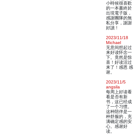
小時候很喜歡
的一本書終於
出現電子版，
感謝團隊的無
私分享，謝謝
好讀！
2023/11/18
Michael
无意间想起过
来好读怀念一
下。竟然是惊
喜！好读活过
来了！感恩 感
谢。
2023/11/5
angsila
每周上好读看
看是否有新
书，这已经成
了一个习惯。
这种陪伴是一
种舒服的，充
满确定感的安
心。感谢好
读。