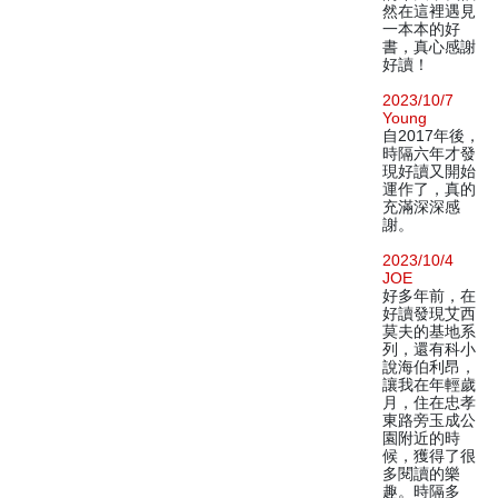
然在這裡遇見
一本本的好
書，真心感謝
好讀！
2023/10/7
Young
自2017年後，
時隔六年才發
現好讀又開始
運作了，真的
充滿深深感
謝。
2023/10/4
JOE
好多年前，在
好讀發現艾西
莫夫的基地系
列，還有科小
說海伯利昂，
讓我在年輕歲
月，住在忠孝
東路旁玉成公
園附近的時
候，獲得了很
多閱讀的樂
趣。時隔多