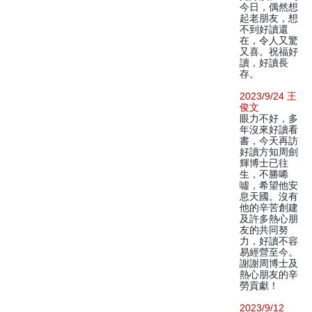
今日，偶然想
起老朋友，想
不到好讀還
在，令人又驚
又喜。祝福好
讀，好讀長
存。
2023/9/24 王
俊文
眼力不好，多
年沒來好讀看
書，今天再訪
好讀方知周劍
輝博士已往
生，不勝唏
噓，希望他安
息天國。沒有
他的辛苦創建
及許多熱心朋
友的共同努
力，好讀不容
易經營至今。
謝謝周博士及
熱心朋友的辛
勞貢獻！
2023/9/12