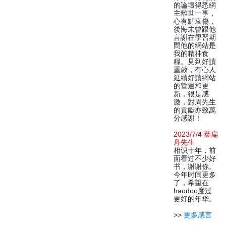
的論壇得悉網
主離世一事，
心有點哀傷，
後悔未曾跟他
言謝在學習期
間他的網站是
我的精神食
糧。見到好讀
重啟，有心人
延續好讀網站
的營運和更
新，很是感
激，對周先生
的貢獻亦致萬
分感謝！
2023/7/4 葉扁
舟先生
相识十年，前
面看过不少好
书，谢谢你。
今年时间更多
了，希望在
haodoo度过
更好的年华。
>>
更多感言