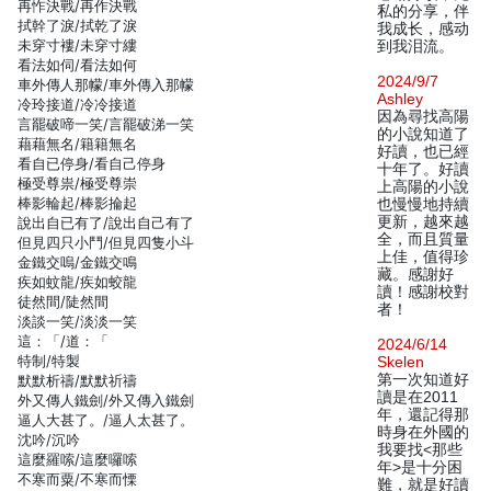
再怍決戰/再作決戰
私的分享，伴
拭幹了淚/拭乾了淚
我成长，感动
未穿寸褸/未穿寸縷
到我泪流。
看法如伺/看法如何
2024/9/7
車外傳人那幪/車外傳入那幪
Ashley
冷玲接道/冷冷接道
因為尋找高陽
言罷破啼一笑/言罷破涕一笑
的小說知道了
藉藉無名/籍籍無名
好讀，也已經
看自已停身/看自己停身
十年了。好讀
極受尊祟/極受尊崇
上高陽的小說
棒影輪起/棒影掄起
也慢慢地持續
更新，越來越
說出自已有了/說出自己有了
全，而且質量
但見四只小鬥/但見四隻小斗
上佳，值得珍
金鐵交嗚/金鐵交鳴
藏。感謝好
疾如蚊龍/疾如蛟龍
讀！感謝校對
徒然間/陡然間
者！
淡談一笑/淡淡一笑
這：「/道：「
2024/6/14
特制/特製
Skelen
第一次知道好
默默析禱/默默祈禱
讀是在2011
外又傳人鐵劍/外又傳入鐵劍
年，還記得那
逼人大甚了。/逼人太甚了。
時身在外國的
沈吟/沉吟
我要找<那些
這麼羅嗦/這麼囉嗦
年>是十分困
不寒而粟/不寒而慄
難，就是好讀