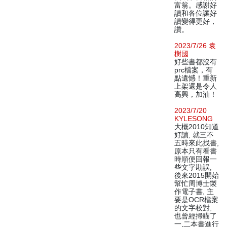
富翁。感謝好
讀和各位讓好
讀變得更好，
讚。
2023/7/26 袁
樹國
好些書都沒有
prc檔案，有
點遺憾！重新
上架還是令人
高興，加油！
2023/7/20
KYLESONG
大概2010知道
好讀, 就三不
五時來此找書,
原本只有看書
時順便回報一
些文字勘誤,
後來2015開始
幫忙周博士製
作電子書, 主
要是OCR檔案
的文字校對,
也曾經掃瞄了
一,二本書進行