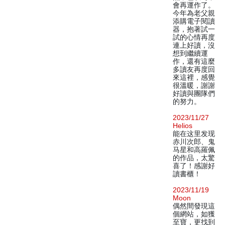
會再運作了。
今年為老父親
添購電子閱讀
器，抱著試一
試的心情再度
連上好讀，沒
想到繼續運
作，還有這麼
多讀友再度回
來這裡，感覺
很溫暖，謝謝
好讀與團隊們
的努力。
2023/11/27
Helios
能在这里发现
赤川次郎、鬼
马星和高羅佩
的作品，太驚
喜了！感謝好
讀書櫃！
2023/11/19
Moon
偶然間發現這
個網站，如獲
至寶，更找到