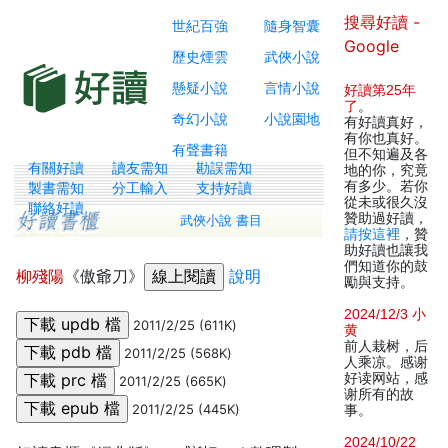
搜尋好讀 -
世紀百強
隨身智囊
Google
歷史煙雲
武俠小說
懸疑小說
言情小說
好讀第25年
了
。
奇幻小說
小說園地
有好讀真好，
有你也真好。
有聲書籍
但不知遍及各
有關好讀
讀友需知
勘誤需知
地的你，究竟
有多少。若你
製書需知
分工輸入
支持好讀
從未或很久沒
聯絡好讀
贊助過好讀，
武俠小說 書目
請按這裡
，贊
助好讀也讓我
們知道你的鼓
柳殘陽
《傲爺刀》
說明
勵與支持。
2024/12/3 小
2011/2/25 (611K)
黄
前人栽树，后
2011/2/25 (568K)
人乘凉。感谢
好读网站，感
2011/2/25 (665K)
谢所有的故
2011/2/25 (445K)
事。
2024/10/22