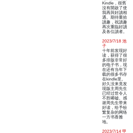
Kindle，很舊
沒有開啟了使
我再與好讀相
遇。期待重拾
讀趣，祝讀趣
再次重臨好讀
及各位讀者。
2023/7/18 池
子
十年前发现好
读，获得了很
多排版非常好
的电子书，现
在还有当年下
载的很多书存
在kindle里。
好久没来竟发
现版主周先生
已经过世令人
不胜唏嘘。感
谢周先生带来
好读，给予纷
繁复杂的网络
一方书香雅
地。
2023/7/14 甲