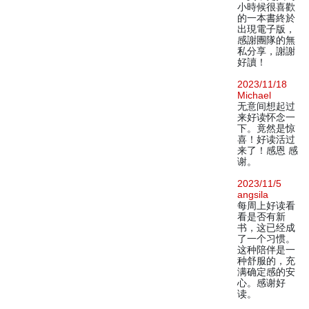
小時候很喜歡
的一本書終於
出現電子版，
感謝團隊的無
私分享，謝謝
好讀！
2023/11/18
Michael
无意间想起过
来好读怀念一
下。竟然是惊
喜！好读活过
来了！感恩 感
谢。
2023/11/5
angsila
每周上好读看
看是否有新
书，这已经成
了一个习惯。
这种陪伴是一
种舒服的，充
满确定感的安
心。感谢好
读。