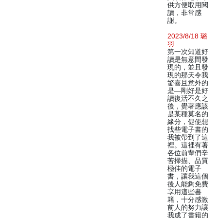
供方便取用閱
讀，非常感
謝。
2023/8/18 璐
羽
第一次知道好
讀是無意間發
現的，並且發
現的那天令我
驚喜且意外的
是—剛好是好
讀復活不久之
後，覺著應該
是某種莫名的
緣分，促使想
找些電子書的
我被帶到了這
裡。這裡有著
各位前輩們辛
苦掃描、品質
極佳的電子
書，讓我這個
後人能夠免費
享用這些書
籍，十分感激
前人的努力讓
我成了書籍的