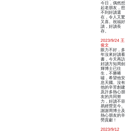
今日，偶然想
起老朋友，想
不到好讀還
在，令人又驚
又喜。祝福好
讀，好讀長
存。
2023/9/24 王
俊文
眼力不好，多
年沒來好讀看
書，今天再訪
好讀方知周劍
輝博士已往
生，不勝唏
噓，希望他安
息天國。沒有
他的辛苦創建
及許多熱心朋
友的共同努
力，好讀不容
易經營至今。
謝謝周博士及
熱心朋友的辛
勞貢獻！
2023/9/12