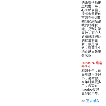
的論壇得悉網
主離世一事，
心有點哀傷，
後悔未曾跟他
言謝在學習期
間他的網站是
我的精神食
糧。見到好讀
重啟，有心人
延續好讀網站
的營運和更
新，很是感
激，對周先生
的貢獻亦致萬
分感謝！
2023/7/4 葉扁
舟先生
相识十年，前
面看过不少好
书，谢谢你。
今年时间更多
了，希望在
haodoo度过
更好的年华。
>>
更多感言