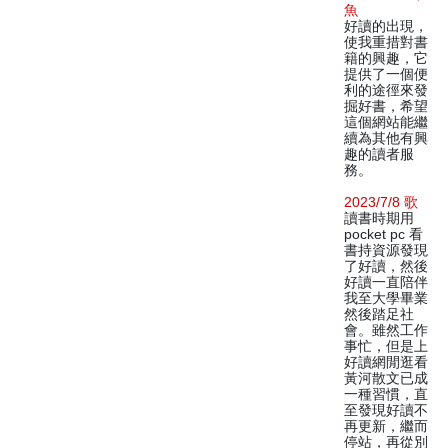
魚
好讀的出現，
使我重措對書
籍的興趣，它
提供了一個便
利的途徑來發
掘好書，希望
這個網站能繼
續為其他有興
趣的讀者服
務。
2023/7/8 歌
讀書時期用
pocket pc 看
書持資源發現
了好讀，然後
好讀一直陪伴
我至大學畢業
然後踏足社
會。雖然工作
事忙，但是上
好讀網閒逛看
黃河散文已成
一種習慣，直
至發現好讀不
再更新，繼而
停站，再從別