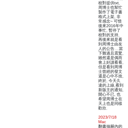
校對提供txt,
周博士也幫忙
製作了電子書
格式上架, 非
常感念~ 可惜
後來2016年中
事忙, 暫停了
校對的支持,
再後來就是看
到周博士由友
人的公告....當
下難過且震驚,
雖然還是偶而
會上好讀看看,
但是看到周博
士曾經的發文
還是心中不捨,
終於, 今天久
違的上線,看到
新版主的通知,
開心不已, 也
希望周博士在
天上也是同樣
歡欣.
2023/7/18
Mac
翻書抽屜內的