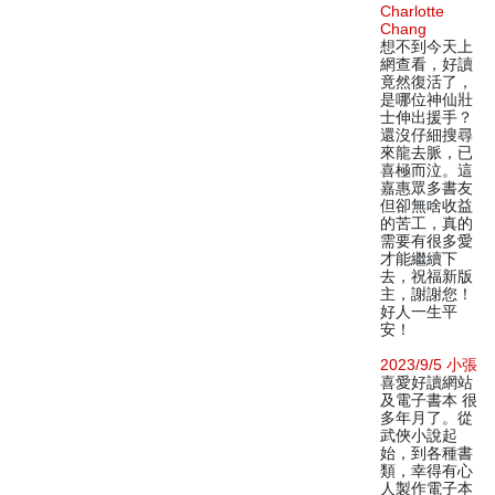
Charlotte
Chang
想不到今天上
網查看，好讀
竟然復活了，
是哪位神仙壯
士伸出援手？
還沒仔細搜尋
來龍去脈，已
喜極而泣。這
嘉惠眾多書友
但卻無啥收益
的苦工，真的
需要有很多愛
才能繼續下
去，祝福新版
主，謝謝您！
好人一生平
安！
2023/9/5 小張
喜愛好讀網站
及電子書本 很
多年月了。從
武俠小說起
始，到各種書
類，幸得有心
人製作電子本