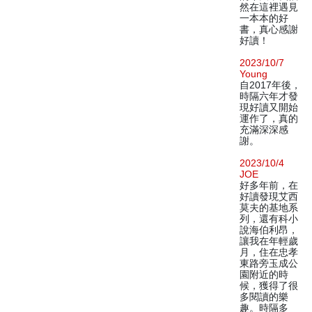
然在這裡遇見
一本本的好
書，真心感謝
好讀！
2023/10/7
Young
自2017年後，
時隔六年才發
現好讀又開始
運作了，真的
充滿深深感
謝。
2023/10/4
JOE
好多年前，在
好讀發現艾西
莫夫的基地系
列，還有科小
說海伯利昂，
讓我在年輕歲
月，住在忠孝
東路旁玉成公
園附近的時
候，獲得了很
多閱讀的樂
趣。時隔多