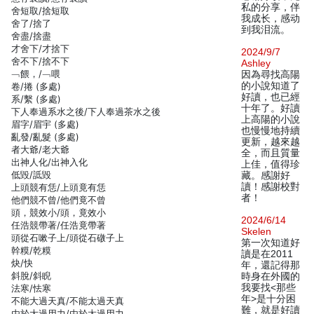
私的分享，伴
舍短取/捨短取
我成长，感动
舍了/捨了
到我泪流。
舍盡/捨盡
才舍下/才捨下
2024/9/7
舍不下/捨不下
Ashley
﹁餵，/﹁喂
因為尋找高陽
的小說知道了
卷/捲 (多處)
好讀，也已經
系/繫 (多處)
十年了。好讀
下人奉過系水之後/下人奉過茶水之後
上高陽的小說
眉字/眉宇 (多處)
也慢慢地持續
亂發/亂髮 (多處)
更新，越來越
者大爺/老大爺
全，而且質量
出神人化/出神入化
上佳，值得珍
低毀/詆毀
藏。感謝好
讀！感謝校對
上頭競有恁/上頭竟有恁
者！
他們競不曾/他們竟不曾
頭，競效小/頭，竟效小
2024/6/14
任浩競帶著/任浩竟帶著
Skelen
頭從石嗽子上/頭從石礅子上
第一次知道好
幹糢/乾糢
讀是在2011
炔/快
年，還記得那
斜脫/斜睨
時身在外國的
我要找<那些
法寒/怯寒
年>是十分困
不能大過天真/不能太過天真
難，就是好讀
由於大過用力/由於太過用力