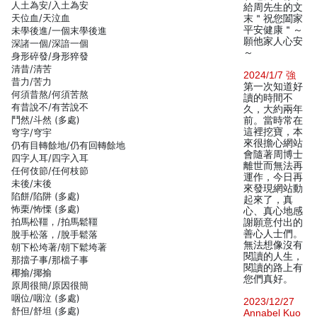
人土為安/入土為安
給周先生的文
天位血/天泣血
末＂祝您闔家
平安健康＂～
未學後進/一個末學後進
願他家人心安
深諸一個/深諳一個
～
身形碎發/身形猝發
清昔/清苦
2024/1/7 強
昔力/苦力
第一次知道好
何須昔熬/何須苦熬
讀的時間不
有昔說不/有苦說不
久，大約兩年
鬥然/斗然 (多處)
前。當時常在
這裡挖寶，本
穹字/穹宇
來很擔心網站
仍有目轉餘地/仍有回轉餘地
會隨著周博士
四字人耳/四字入耳
離世而無法再
任何伎節/任何枝節
運作，今日再
未後/末後
來發現網站動
陷餅/陷阱 (多處)
起來了，真
怖栗/怖慄 (多處)
心、真心地感
拍馬松韁，/拍馬鬆韁
謝願意付出的
善心人士們。
脫手松落，/脫手鬆落
無法想像沒有
朝下松垮著/朝下鬆垮著
閱讀的人生，
那擋子事/那檔子事
閱讀的路上有
椰揄/揶揄
您們真好。
原周很簡/原因很簡
咽位/咽泣 (多處)
2023/12/27
舒但/舒坦 (多處)
Annabel Kuo