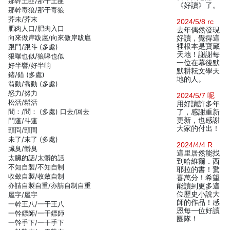
那幹土匪/那干土匪
《好讀》了。
那幹毒狼/那干毒狼
芥未/芥末
2024/5/8 rc
肥肉人口/肥肉入口
去年偶然發現
向來做岸跋扈/向來傲岸跋扈
好讀，覺得這
裡根本是寶藏
跟鬥/跟斗 (多處)
天地！謝謝每
狠曝也似/狼嗥也似
一位在幕後默
好半響/好半晌
默耕耘文學天
鍺/錯 (多處)
地的人。
翁動/翕動 (多處)
怒力/努力
2024/5/7 呢
松活/鬆活
用好讀許多年
間：/問： (多處) 口去/回去
了，感謝重新
更新，也感謝
鬥蓬/斗蓬
大家的付出！
頸問/頸間
未了/末了 (多處)
2024/4/4 R
臟臭/髒臭
這里居然能找
太臟的話/太髒的話
到哈維爾．西
不知自製/不知自制
耶拉的書！驚
收斂自製/收斂自制
喜萬分！希望
亦請自製自重/亦請自制自重
能讀到更多這
位歷史小說大
屋字/屋宇
師的作品！感
一幹王八/一干王八
恩每一位好讀
一幹鏢師/一干鏢師
團隊！
一幹手下/一干手下