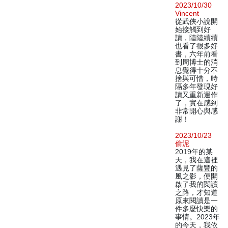
2023/10/30
Vincent
從武俠小說開
始接觸到好
讀，陸陸續續
也看了很多好
書，六年前看
到周博士的消
息覺得十分不
捨與可惜，時
隔多年發現好
讀又重新運作
了，實在感到
非常開心與感
謝！
2023/10/23
偷泥
2019年的某
天，我在這裡
遇見了薩豐的
風之影，便開
啟了我的閱讀
之路，才知道
原來閱讀是一
件多麼快樂的
事情。2023年
的今天，我依