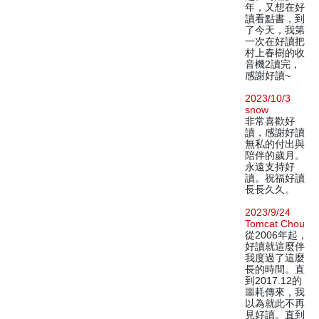
年，又想在好
讀看點書，到
了今天，我第
一次在好讀把
村上春樹的收
音機2讀完，
感謝好讀~
2023/10/3
snow
非常喜歡好
讀，感謝好讀
無私的付出與
陪伴的歲月。
永遠支持好
讀。祝福好讀
長長久久。
2023/9/24
Tomcat Chou
從2006年起，
好讀就這麼伴
我度過了這麼
長的時間。直
到2017.12的
噩耗傳來，我
以為就此不再
見好讀。直到