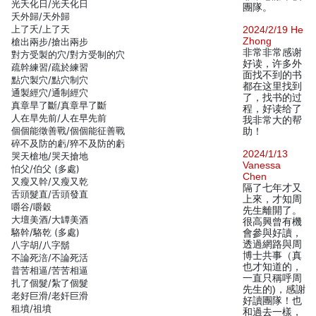
光夭化日/光天化日
團隊。
夭外歸/天外歸
上了夭/上了天
2024/2/19 He
Zhong
槍出兩步/搶出兩步
非常非常感谢
對方受製的穴/對方受制的穴
好读，许多外
疏幹練習/疏於練習
面找不到的书
點穴製穴/點穴制穴
都在这里找到
通製經穴/通制經穴
了，找书的过
真章旱了斷/真章早了斷
程，好读给了
人在旱先前/人在早先前
我非常大的帮
個個能徵善戰/個個能征善戰
助！
碎不及防的虧/猝不及防的虧
2024/1/13
哭天槍地/哭天搶地
Vanessa
怕父/伯父 (多處)
Chen
又瘦又幹/又瘦又乾
隔了七年才又
舌頭髮直/舌頭發直
上來，才知周
嚼谷/嚼穀
先生離開了。
大壇美酒/大罈美酒
很高興曾有機
駱幹/駱乾 (多處)
會參與好讀，
透過網路與周
八字胡/八字鬍
博士共事（真
不論死涪/不論死活
也才知道的，
昔苦相逼/苦苦相逼
一直只稱呼周
扎了個髮/紮了個髮
先生的)，感謝
老好巨滑/老奸巨滑
好讀團隊！也
租墳/祖墳
和過去一樣，