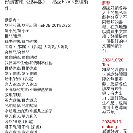
好讀書櫃《經典版》，感謝Frank整理製
蘇菲
作。
感謝好讀各界
人士的無私奉
獻并分享了不
勘誤表：
同種類的書
岔開活題/岔開話題 (mPDB 2011/2/25)
藏。在異地難
這小於/這小子
以購買中文書
世問/世間
籍，好讀提供
一個很好的中
絲中輕抹/絲巾輕抹
文書閱讀平
間道： /問道： (多處) 大刺刺/大剌剌
台。
突然問/突然間
峰嶺睜峰/峰嶺崢嶸
2024/10/20
我們製不住他/我們制不住他
Tao
目稍掠處/目梢掠處
粗暴的以信用
剝至腰問/剝至腰間
卡感謝好讀團
始未/始末 (多處)
隊的無償奉
獻。懇請各位
奔人谷道/奔入谷道
讀友有錢出
不悔赦然笑道/不悔赧然笑道
錢，有力出
狠瑣/猥瑣
力，讓好讀生
召光巡梭/目光巡逡
生不息，也讓
兄弟閱牆/兄弟鬩牆
周博士恩澤廣
拿起幾上的茶/拿起几上的茶
被不熄°
單刀直人/單刀直入
暮然/驀然 (多處)
2024/9/13
maliang
君不侮/君不悔 (多處)
感谢好读，无
意存褒讀/意存褒讚