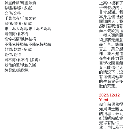
幹盡餘酒/乾盡餘酒
上高中後有了
手機發現的，
哆嚏/哆嗦 (多處)
非常感謝。我
交侍/交待
本身是個很愛
千萬乞有/千萬乞宥
閱讀的人，我
溫惱/慍惱 (多處)
感到若我活著
來世為大為馬/來世為犬為馬
而不去欣賞這
君個悔/君不悔
一種人類的藝
憔悴柘槁/憔悴枯槁
術那將毫無意
不能依持那幾/不能依恃那幾
義可言。總而
言之，萬分感
幹澀/乾澀 (多處)
謝，我不知道
虧侍/虧待
在每有能力買
君不海/君不悔 (多處)
書學校圖書館
栽他的臟/栽他的贓
又只能借七天
醃贊氣/腌臢氣
的情況下，沒
有這個網站我
的生命會是多
麼的荒蕪。
2023/12/12
Yumi
幾年前偶然得
知周博士離世
的消息，來到
好讀網站總會
覺得有點悵
然，也以為不