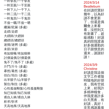
一幹摯友/一干摯友
2024/3/14
一幹至親/一干至親
Beatlebum
一幹下人/一干下人
在好讀挖寶好
一幹二流/一干二流
幾年，以為好
讀不會更新
一幹鬼崇/一干鬼崇
了，但還是偶
不值一曬/不值一哂
爾會上來看
繼漏/紕漏 (多處)
看，沒想到又
走縹/走鏢
有新書了，超
大縹師/大鏢師
級感動！好讀
總縹頭/總鏢頭
真的陪我渡過
迷惆/迷惘 (多處)
好多個通勤的
未節/末節
日子跟愜意的
週末，謝謝好
有如狼曝/有如狼嗥
讀！
討價遠價/討價還價
兔不了/免不了 (多處)
2024/3/9
斤鬥/斤斗 (多處)
Christine
摹然/驀然 (多處)
好讀是我這個
但白/坦白 (多處)
文字工作者隨
出羊鬍子/山羊鬍子
時隨地的好朋
製住/制住 (多處)
友，我有空就
上來，給我許
心性孤做剛愎/心性孤傲剛愎
多精神糧食，
知已知彼/知己知彼
伴我度過許多
甫自人林/甫自入林
白天黑夜，有
析求/忻求
好讀，真好！
夭高地厚/天高地厚
非常感謝幕後