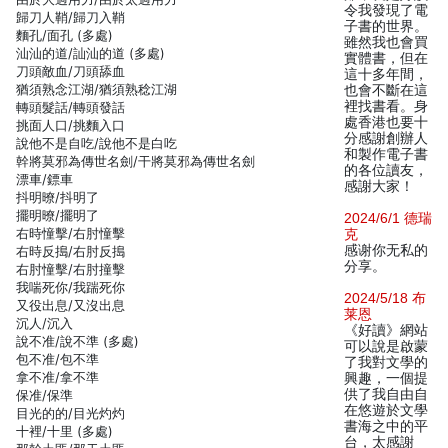
令我發現了電
歸刀人鞘/歸刀入鞘
子書的世界。
麵孔/面孔 (多處)
雖然我也會買
汕汕的道/訕汕的道 (多處)
實體書，但在
刀頭敵血/刀頭舔血
這十多年間，
猶須熟念江湖/猶須熟稔江湖
也會不斷在這
裡找書看。身
轉頭髮話/轉頭發話
處香港也要十
挑面人口/挑麵入口
分感謝創辦人
說他不是自吃/說他不是白吃
和製作電子書
幹將莫邪為傳世名劍/干將莫邪為傳世名劍
的各位讀友，
漂車/鏢車
感謝大家！
抖明暸/抖明了
擺明暸/擺明了
2024/6/1 德瑞
右時憧擊/右肘憧擊
克
感谢你无私的
右時反搗/右肘反搗
分享。
右肘憧擊/右肘撞擊
我喘死你/我踹死你
2024/5/18 布
又役出息/又沒出息
莱恩
沉人/沉入
《好讀》網站
說不准/說不準 (多處)
可以說是啟蒙
包不准/包不準
了我對文學的
拿不准/拿不準
興趣，一個提
供了我自由自
保准/保準
在悠遊於文學
目光的的/目光灼灼
書海之中的平
十裡/十里 (多處)
台，太感謝