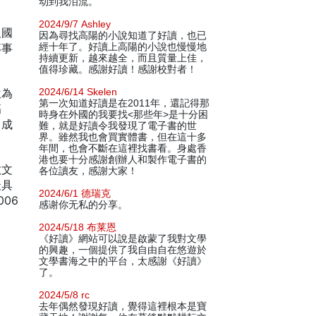
动到我泪流。
2024/9/7 Ashley
及國
因為尋找高陽的小說知道了好讀，也已
專事
經十年了。好讀上高陽的小說也慢慢地
持續更新，越來越全，而且質量上佳，
值得珍藏。感謝好讀！感謝校對者！
位為
2024/6/14 Skelen
第一次知道好讀是在2011年，還記得那
傷
時身在外國的我要找<那些年>是十分困
，成
難，就是好讀令我發現了電子書的世
界。雖然我也會買實體書，但在這十多
年間，也會不斷在這裡找書看。身處香
港也要十分感謝創辦人和製作電子書的
散文
各位讀友，感謝大家！
最具
2024/6/1 德瑞克
06
感谢你无私的分享。
2024/5/18 布莱恩
《好讀》網站可以說是啟蒙了我對文學
的興趣，一個提供了我自由自在悠遊於
文學書海之中的平台，太感謝《好讀》
了。
2024/5/8 rc
去年偶然發現好讀，覺得這裡根本是寶