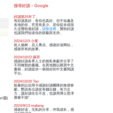
搜尋好讀 - Google
好讀第25年了
。
有好讀真好，有你也真好。但不知遍及
各地的你，究竟有多少。若你從未或很
久沒贊助過好讀，
請按這裡
，贊助好讀
也讓我們知道你的鼓勵與支持。
2024/12/3 小黄
前人栽树，后人乘凉。感谢好读网站，
感谢所有的故事。
2024/10/22 蘇菲
感謝好讀各界人士的無私奉獻并分享了
不同種類的書藏。在異地難以購買中文
書籍，好讀提供一個很好的中文書閱讀
平台。
2024/10/20 Tao
粗暴的以信用卡感謝好讀團隊的無償奉
獻。懇請各位讀友有錢出錢，有力出
力，讓好讀生生不息，也讓周博士恩澤
ri勘
廣被不熄°
2024/9/13 maliang
感谢好读，无私的分享，伴我成长，感