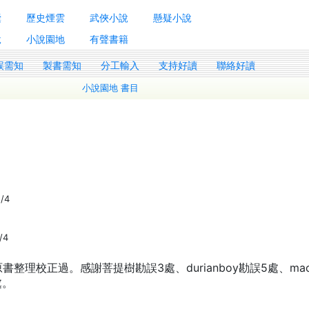
囊
歷史煙雲
武俠小說
懸疑小說
說
小說園地
有聲書籍
誤需知
製書需知
分工輸入
支持好讀
聯絡好讀
小說園地 書目
1/4
/4
書整理校正過。感謝菩提樹勘誤3處、durianboy勘誤5處、mao
處。