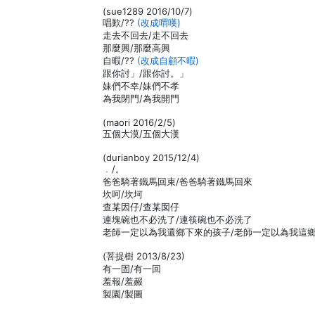
(sue1289 2016/10/7)
唱歎/??
(改成喟嘆)
走去不回去/走不回去
那麼興/那麼高興
自暇/??
(改成自顧不暇)
跟你討」/跟你討。」
妹們不幸/妹們不孝
為我閉門/為我開門
(maori 2016/2/5)
五個大漠/五個大漢
(durianboy 2015/12/4)
﹒/。
爸爸騎著鐵馬回束/爸爸騎著鐵馬回來
坎呵/坎坷
查某因仔/查某囡仔
連塊碗也不必洗了/連筷碗也不必洗了
老師一定以為我還鄉下來的孩子/老師一定以為我這
(菩提樹 2013/8/23)
有一固/有一回
羞報/羞赧
製園/製圖