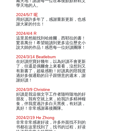
藏天地！謝謝每一位在幕後默默耕耘文
學天地的人。
2024/5/7 呢
用好讀許多年了，感謝重新更新，也感
謝大家的付出！
2024/4/4 R
這里居然能找到哈維爾．西耶拉的書！
驚喜萬分！希望能讀到更多這位歷史小
說大師的作品！感恩每一位好讀團隊！
2024/3/14 Beatlebum
在好讀挖寶好幾年，以為好讀不會更新
了，但還是偶爾會上來看看，沒想到又
有新書了，超級感動！好讀真的陪我渡
過好多個通勤的日子跟愜意的週末，謝
謝好讀！
2024/3/9 Christine
好讀是我這個文字工作者隨時隨地的好
朋友，我有空就上來，給我許多精神糧
食，伴我度過許多白天黑夜，有好讀，
真好！非常感謝幕後團隊。
2024/2/19 He Zhong
非常非常感谢好读，许多外面找不到的
书都在这里找到了，找书的过程，好读