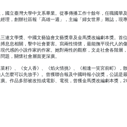
生，國立臺灣大學中文系畢業。從事傳播工作十餘年，任職國華
及經理，創辦社區報「高雄一週」，主編「婦女世界」雜誌，現
吳三連文學獎、中國文藝協會文藝獎章及金馬獎改編劇本獎。首
脈搏息息相關，擊中社會要害。寫兩性情懷，最能撫平現代人的
具現代感的小說作家的作家。她對兩性的觀察，文走社會各階層
年問題，關懷社會層面更深廣。
麻菜籽》、《女人香》、《焰火情挑》、《相逢一笑宮前町》，
的人怎麼可以先放手》。曾獲聯合報及中國時報小說獎，公認是
廣。作品多部被改拍成電影、電視，曾獲金馬獎改編劇本獎，20