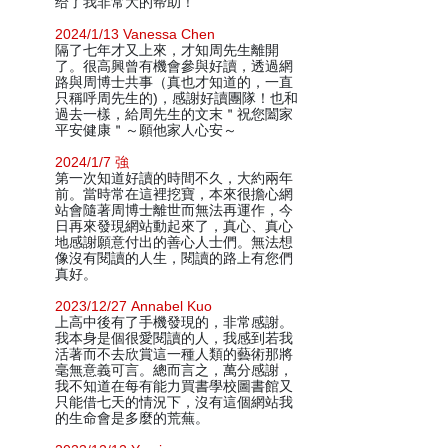
给了我非常大的帮助！
2024/1/13 Vanessa Chen
隔了七年才又上來，才知周先生離開
了。很高興曾有機會參與好讀，透過網
路與周博士共事（真也才知道的，一直
只稱呼周先生的)，感謝好讀團隊！也和
過去一樣，給周先生的文末＂祝您闔家
平安健康＂～願他家人心安～
2024/1/7 強
第一次知道好讀的時間不久，大約兩年
前。當時常在這裡挖寶，本來很擔心網
站會隨著周博士離世而無法再運作，今
日再來發現網站動起來了，真心、真心
地感謝願意付出的善心人士們。無法想
像沒有閱讀的人生，閱讀的路上有您們
真好。
2023/12/27 Annabel Kuo
上高中後有了手機發現的，非常感謝。
我本身是個很愛閱讀的人，我感到若我
活著而不去欣賞這一種人類的藝術那將
毫無意義可言。總而言之，萬分感謝，
我不知道在每有能力買書學校圖書館又
只能借七天的情況下，沒有這個網站我
的生命會是多麼的荒蕪。