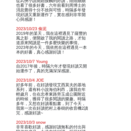
從武俠小說開始接觸到好讀，陸陸續續
也看了很多好書，六年前看到周博士的
消息覺得十分不捨與可惜，時隔多年發
現好讀又重新運作了，實在感到非常開
心與感謝！
2023/10/23 偷泥
2019年的某天，我在這裡遇見了薩豐的
風之影，便開啟了我的閱讀之路，才知
道原來閱讀是一件多麼快樂的事情。
2023年的今天，我依然在這裡遇見一本
本的好書，真心感謝好讀！
2023/10/7 Young
自2017年後，時隔六年才發現好讀又開
始運作了，真的充滿深深感謝。
2023/10/4 JOE
好多年前，在好讀發現艾西莫夫的基地
系列，還有科小說海伯利昂，讓我在年
輕歲月，住在忠孝東路旁玉成公園附近
的時候，獲得了很多閱讀的樂趣。時隔
多年，又想在好讀看點書，到了今天，
我第一次在好讀把村上春樹的收音機2讀
完，感謝好讀~
2023/10/3 snow
非常喜歡好讀，感謝好讀無私的付出與