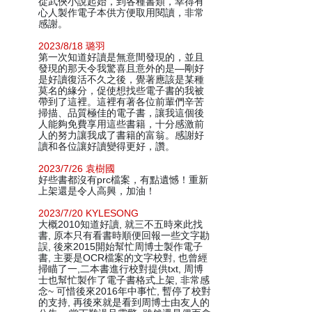
從武俠小說起始，到各種書類，幸得有
心人製作電子本供方便取用閱讀，非常
感謝。
2023/8/18 璐羽
第一次知道好讀是無意間發現的，並且
發現的那天令我驚喜且意外的是—剛好
是好讀復活不久之後，覺著應該是某種
莫名的緣分，促使想找些電子書的我被
帶到了這裡。這裡有著各位前輩們辛苦
掃描、品質極佳的電子書，讓我這個後
人能夠免費享用這些書籍，十分感激前
人的努力讓我成了書籍的富翁。感謝好
讀和各位讓好讀變得更好，讚。
2023/7/26 袁樹國
好些書都沒有prc檔案，有點遺憾！重新
上架還是令人高興，加油！
2023/7/20 KYLESONG
大概2010知道好讀, 就三不五時來此找
書, 原本只有看書時順便回報一些文字勘
誤, 後來2015開始幫忙周博士製作電子
書, 主要是OCR檔案的文字校對, 也曾經
掃瞄了一,二本書進行校對提供txt, 周博
士也幫忙製作了電子書格式上架, 非常感
念~ 可惜後來2016年中事忙, 暫停了校對
的支持, 再後來就是看到周博士由友人的