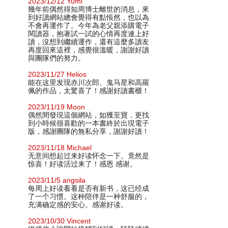
2023/12/12 Yumi
幾年前偶然得知周博士離世的消息，來
到好讀網站總會覺得有點悵然，也以為
不會再運作了。今年為老父親添購電子
閱讀器，抱著試一試的心情再度連上好
讀，沒想到繼續運作，還有這麼多讀友
再度回來這裡，感覺很溫暖，謝謝好讀
與團隊們的努力。
2023/11/27 Helios
能在这里发现赤川次郎、鬼马星和高羅
佩的作品，太驚喜了！感謝好讀書櫃！
2023/11/19 Moon
偶然間發現這個網站，如獲至寶，更找
到小時候很喜歡的一本書終於出現電子
版，感謝團隊的無私分享，謝謝好讀！
2023/11/18 Michael
无意间想起过来好读怀念一下。竟然是
惊喜！好读活过来了！感恩 感谢。
2023/11/5 angsila
每周上好读看看是否有新书，这已经成
了一个习惯。这种陪伴是一种舒服的，
充满确定感的安心。感谢好读。
2023/10/30 Vincent