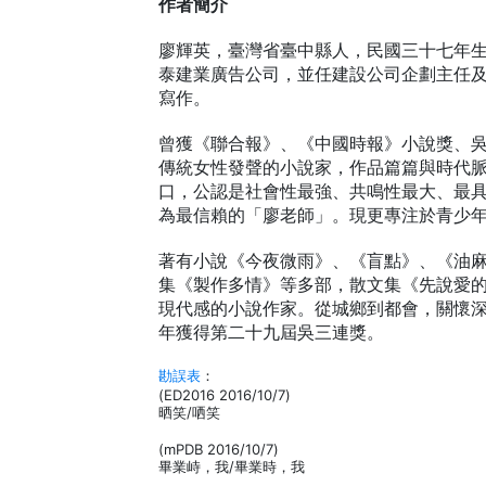
作者簡介
廖輝英，臺灣省臺中縣人，民國三十七年
泰建業廣告公司，並任建設公司企劃主任
寫作。
曾獲《聯合報》、《中國時報》小說獎、
傳統女性發聲的小說家，作品篇篇與時代
口，公認是社會性最強、共鳴性最大、最
為最信賴的「廖老師」。現更專注於青少
著有小說《今夜微雨》、《盲點》、《油
集《製作多情》等多部，散文集《先說愛
現代感的小說作家。從城鄉到都會，關懷深
年獲得第二十九屆吳三連獎。
勘誤表
：
(ED2016 2016/10/7)
晒笑/哂笑
(mPDB 2016/10/7)
畢業峙，我/畢業時，我