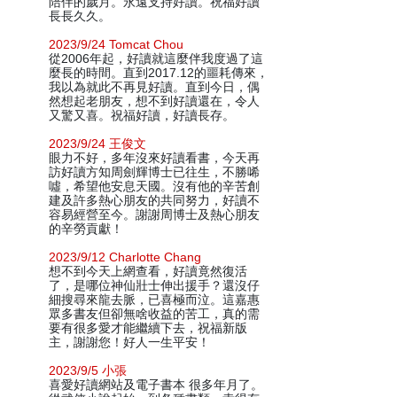
陪伴的歲月。永遠支持好讀。祝福好讀
長長久久。
2023/9/24 Tomcat Chou
從2006年起，好讀就這麼伴我度過了這
麼長的時間。直到2017.12的噩耗傳來，
我以為就此不再見好讀。直到今日，偶
然想起老朋友，想不到好讀還在，令人
又驚又喜。祝福好讀，好讀長存。
2023/9/24 王俊文
眼力不好，多年沒來好讀看書，今天再
訪好讀方知周劍輝博士已往生，不勝唏
噓，希望他安息天國。沒有他的辛苦創
建及許多熱心朋友的共同努力，好讀不
容易經營至今。謝謝周博士及熱心朋友
的辛勞貢獻！
2023/9/12 Charlotte Chang
想不到今天上網查看，好讀竟然復活
了，是哪位神仙壯士伸出援手？還沒仔
細搜尋來龍去脈，已喜極而泣。這嘉惠
眾多書友但卻無啥收益的苦工，真的需
要有很多愛才能繼續下去，祝福新版
主，謝謝您！好人一生平安！
2023/9/5 小張
喜愛好讀網站及電子書本 很多年月了。