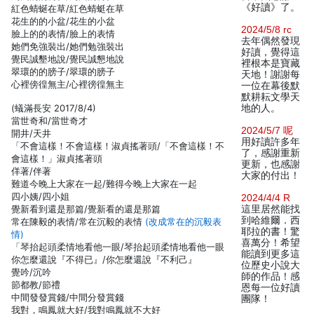
《好讀》了。
紅色蜻蜒在草/紅色蜻蜓在草
花生的的小盆/花生的小盆
2024/5/8 rc
臉上的的表情/臉上的表情
去年偶然發現
她們免強裝出/她們勉強裝出
好讀，覺得這
覺民誠墾地說/覺民誠懇地說
裡根本是寶藏
翠環的的膀子/翠環的膀子
天地！謝謝每
心裡傍徨無主/心裡徬徨無主
一位在幕後默
默耕耘文學天
(蟻滿長安 2017/8/4)
地的人。
當世奇和/當世奇才
2024/5/7 呢
開井/天井
用好讀許多年
「不會這樣！不會這樣！淑貞搖著頭/「不會這樣！不
了，感謝重新
會這樣！」淑貞搖著頭
更新，也感謝
佯著/伴著
大家的付出！
難道今晚上大家在一起/難得今晚上大家在一起
四小姨/四小姐
2024/4/4 R
覺新看到還是那篇/覺新看的還是那篇
這里居然能找
到哈維爾．西
常在陳毅的表情/常在沉毅的表情
(改成常在的沉毅表
耶拉的書！驚
情)
喜萬分！希望
「琴抬起頭柔情地看他一眼/琴抬起頭柔情地看他一眼
能讀到更多這
你怎麼還說『不得已』/你怎麼還說『不利己』
位歷史小說大
覺吟/沉吟
師的作品！感
節都教/節禮
恩每一位好讀
中間發發賞錢/中間分發賞錢
團隊！
我對，鳴鳳就大好/我對鳴鳳就不大好