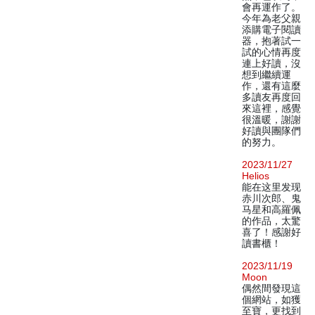
會再運作了。
今年為老父親
添購電子閱讀
器，抱著試一
試的心情再度
連上好讀，沒
想到繼續運
作，還有這麼
多讀友再度回
來這裡，感覺
很溫暖，謝謝
好讀與團隊們
的努力。
2023/11/27
Helios
能在这里发现
赤川次郎、鬼
马星和高羅佩
的作品，太驚
喜了！感謝好
讀書櫃！
2023/11/19
Moon
偶然間發現這
個網站，如獲
至寶，更找到