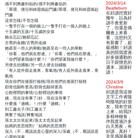
2024/3/14
感不到興趣到似的/感不到興趣似的
Beatlebum
「翠環、倩兒和綺霞揭起門簾/翠環、倩兒和綺霞揭起
在好讀挖寶好
門簾
幾年，以為好
這管怎樣/不管怎樣
讀不會更新
一隻手打在一個的臉上/一隻手打在一個人的臉上
了，但還是偶
十五歲的五孩/十五歲的女孩
爾會上來看
她去忘記/她卻忘記
看，沒想到又
古舊的金錢/古舊的金線
有新書了，超
級感動！好讀
她甚至一些人的舉動/她甚至在一些人的舉動
真的陪我渡過
「你看，他們就在那邊。/「你看，他們就在那邊。」
好多個通勤的
「你們望著我做什麼？/「你們望著我做什麼？」
日子跟愜意的
另便去抬捕板/另一些人便去抬鋪板
週末，謝謝好
「有人從外面走進來，客氣地/有人從外面走進來，客
讀！
氣地
現在你們在後面打核桃/現在他們在後面打核桃
2024/3/9
顴骨也顯昨更高/顴骨也顯得更高
Christine
好讀是我這個
公館裡間的事情/公館裡頭的事情
文字工作者隨
姨，現在沒有事了/好，現在沒有事了
時隨地的好朋
什麼過『過轎』！/什麼『過轎』！
友，我有空就
到工廠去子/到工廠去了
上來，給我許
興奮了地說/興奮地說
多精神糧食，
張太太出笑起來/張太太也笑起來
伴我度過許多
姑媽的意思很對/「姑媽的意思很對
白天黑夜，有
深入（不，應該說是心靈的深入/深處（不，應該說是
好讀，真好！
非常感謝幕後
心靈的深處