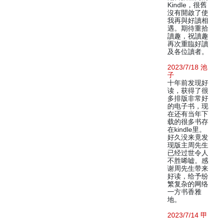
Kindle，很舊
沒有開啟了使
我再與好讀相
遇。期待重拾
讀趣，祝讀趣
再次重臨好讀
及各位讀者。
2023/7/18 池
子
十年前发现好
读，获得了很
多排版非常好
的电子书，现
在还有当年下
载的很多书存
在kindle里。
好久没来竟发
现版主周先生
已经过世令人
不胜唏嘘。感
谢周先生带来
好读，给予纷
繁复杂的网络
一方书香雅
地。
2023/7/14 甲