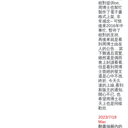
校對提供txt,
周博士也幫忙
製作了電子書
格式上架, 非
常感念~ 可惜
後來2016年中
事忙, 暫停了
校對的支持,
再後來就是看
到周博士由友
人的公告....當
下難過且震驚,
雖然還是偶而
會上好讀看看,
但是看到周博
士曾經的發文
還是心中不捨,
終於, 今天久
違的上線,看到
新版主的通知,
開心不已, 也
希望周博士在
天上也是同樣
歡欣.
2023/7/18
Mac
翻書抽屜內的