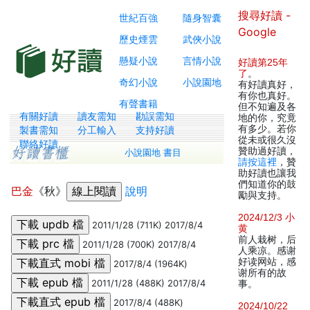
搜尋好讀 -
世紀百強
隨身智囊
Google
歷史煙雲
武俠小說
懸疑小說
言情小說
好讀第25年
了
。
奇幻小說
小說園地
有好讀真好，
有你也真好。
有聲書籍
但不知遍及各
有關好讀
讀友需知
勘誤需知
地的你，究竟
有多少。若你
製書需知
分工輸入
支持好讀
從未或很久沒
聯絡好讀
贊助過好讀，
小說園地 書目
請按這裡
，贊
助好讀也讓我
們知道你的鼓
巴金
《秋》
說明
勵與支持。
2024/12/3 小
2011/1/28 (711K) 2017/8/4
黄
前人栽树，后
2011/1/28 (700K) 2017/8/4
人乘凉。感谢
好读网站，感
2017/8/4 (1964K)
谢所有的故
2011/1/28 (488K) 2017/8/4
事。
2017/8/4 (488K)
2024/10/22