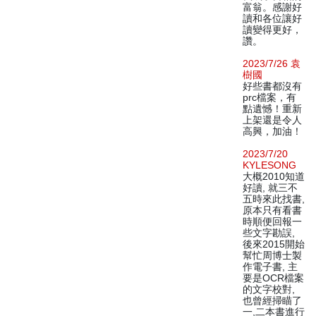
富翁。感謝好
讀和各位讓好
讀變得更好，
讚。
2023/7/26 袁
樹國
好些書都沒有
prc檔案，有
點遺憾！重新
上架還是令人
高興，加油！
2023/7/20
KYLESONG
大概2010知道
好讀, 就三不
五時來此找書,
原本只有看書
時順便回報一
些文字勘誤,
後來2015開始
幫忙周博士製
作電子書, 主
要是OCR檔案
的文字校對,
也曾經掃瞄了
一,二本書進行