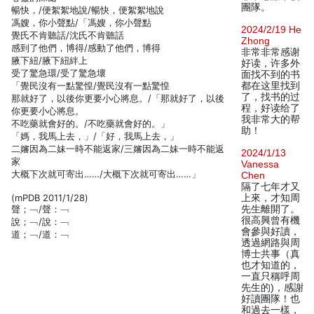
團隊。
暢快，/便絮絮地說/暢快，便絮絮地說
馮嫂，你小聲點/「馮嫂，你小聲點
2024/2/19 He
覺氏不肯聽話/沈氏不肯聽話
Zhong
感到了他們，博得/感動了他們，博得
非常非常感谢
腋下紐/腋下紐絆上
好读，许多外
受了驚急環/受了驚急壞
面找不到的书
「覺民沒有一點驚惶/覺民沒有一點驚惶
都在这里找到
了，找书的过
那就好了，以後你更要小心將息。/「那就好了，以後
程，好读给了
你更要小心將息。
我非常大的帮
不吃藥就會好的。/不吃藥就會好的。」
助！
「媽，我馬上去，」/「好，我馬上去，」
二嬸因為二妹一時不能返家/三嬸因為二妹一時不能返
2024/1/13
家
Vanessa
大概下次就可寄出……/大概下次就可寄出……」
Chen
隔了七年才又
(mPDB 2011/1/28)
上來，才知周
聲；﹁/聲：﹁
先生離開了。
很高興曾有機
說；﹁/說：﹁
會參與好讀，
道；﹁/道：﹁
透過網路與周
博士共事（真
也才知道的，
一直只稱呼周
先生的)，感謝
好讀團隊！也
和過去一樣，