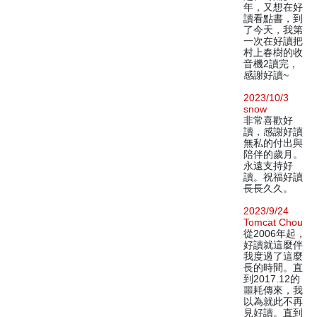
年，又想在好
讀看點書，到
了今天，我第
一次在好讀把
村上春樹的收
音機2讀完，
感謝好讀~
2023/10/3
snow
非常喜歡好
讀，感謝好讀
無私的付出與
陪伴的歲月。
永遠支持好
讀。祝福好讀
長長久久。
2023/9/24
Tomcat Chou
從2006年起，
好讀就這麼伴
我度過了這麼
長的時間。直
到2017.12的
噩耗傳來，我
以為就此不再
見好讀。直到