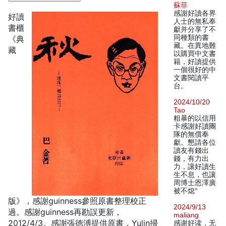
蘇菲
感謝好讀各界
好讀
人士的無私奉
書櫃
獻并分享了不
同種類的書
《典
藏。在異地難
藏
以購買中文書
籍，好讀提供
一個很好的中
文書閱讀平
台。
2024/10/20
Tao
粗暴的以信用
卡感謝好讀團
隊的無償奉
獻。懇請各位
讀友有錢出
錢，有力出
力，讓好讀生
生不息，也讓
周博士恩澤廣
被不熄°
版》，感謝guinness參照原書整理校正
2024/9/13
過。感謝guinness再勘誤更新，
maliang
2012/4/3。感謝張徳溥提供原書，Yulin掃
感谢好读，无