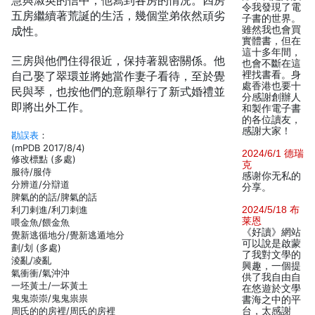
慧與淑英的信中，他寫到各房的情況。四房
令我發現了電
五房繼續著荒誕的生活，幾個堂弟依然頑劣
子書的世界。
成性。
雖然我也會買
實體書，但在
這十多年間，
三房與他們住得很近，保持著親密關係。他
也會不斷在這
自己娶了翠環並將她當作妻子看待，至於覺
裡找書看。身
處香港也要十
民與琴，也按他們的意願舉行了新式婚禮並
分感謝創辦人
即將出外工作。
和製作電子書
的各位讀友，
感謝大家！
勘誤表
：
(mPDB 2017/8/4)
2024/6/1 德瑞
修改標點 (多處)
克
服待/服侍
感谢你无私的
分辨道/分辯道
分享。
脾氣的的話/脾氣的話
利刀剌進/利刀刺進
2024/5/18 布
莱恩
喂金魚/餵金魚
《好讀》網站
覺新逃循地分/覺新逃遁地分
可以說是啟蒙
劃/划 (多處)
了我對文學的
淩亂/凌亂
興趣，一個提
氣衝衝/氣沖沖
供了我自由自
一坯黃土/一坏黃土
在悠遊於文學
鬼鬼崇崇/鬼鬼祟祟
書海之中的平
周氏的的房裡/周氏的房裡
台，太感謝