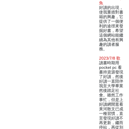
魚
好讀的出現，
使我重措對書
籍的興趣，它
提供了一個便
利的途徑來發
掘好書，希望
這個網站能繼
續為其他有興
趣的讀者服
務。
2023/7/8 歌
讀書時期用
pocket pc 看
書持資源發現
了好讀，然後
好讀一直陪伴
我至大學畢業
然後踏足社
會。雖然工作
事忙，但是上
好讀網閒逛看
黃河散文已成
一種習慣，直
至發現好讀不
再更新，繼而
停站，再從別