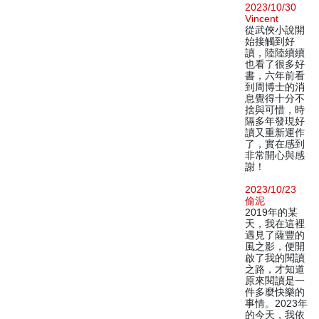
2023/10/30
Vincent
從武俠小說開
始接觸到好
讀，陸陸續續
也看了很多好
書，六年前看
到周博士的消
息覺得十分不
捨與可惜，時
隔多年發現好
讀又重新運作
了，實在感到
非常開心與感
謝！
2023/10/23
偷泥
2019年的某
天，我在這裡
遇見了薩豐的
風之影，便開
啟了我的閱讀
之路，才知道
原來閱讀是一
件多麼快樂的
事情。2023年
的今天，我依