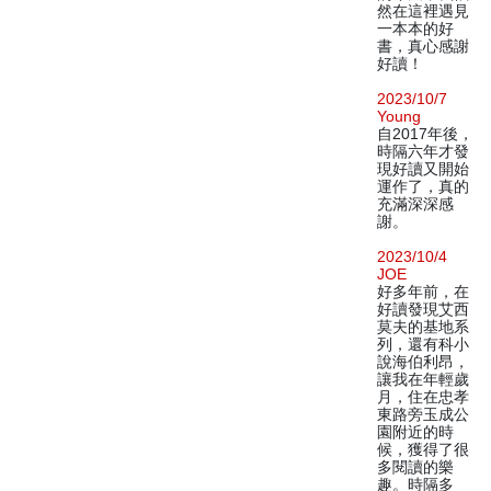
然在這裡遇見
一本本的好
書，真心感謝
好讀！
2023/10/7
Young
自2017年後，
時隔六年才發
現好讀又開始
運作了，真的
充滿深深感
謝。
2023/10/4
JOE
好多年前，在
好讀發現艾西
莫夫的基地系
列，還有科小
說海伯利昂，
讓我在年輕歲
月，住在忠孝
東路旁玉成公
園附近的時
候，獲得了很
多閱讀的樂
趣。時隔多