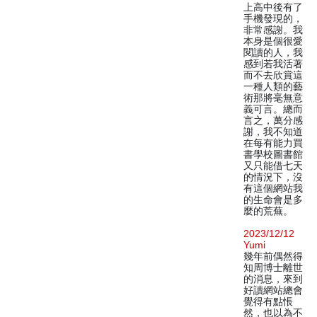
上高中後有了
手機發現的，
非常感謝。我
本身是個很愛
閱讀的人，我
感到若我活著
而不去欣賞這
一種人類的藝
術那將毫無意
義可言。總而
言之，萬分感
謝，我不知道
在每有能力買
書學校圖書館
又只能借七天
的情況下，沒
有這個網站我
的生命會是多
麼的荒蕪。
2023/12/12
Yumi
幾年前偶然得
知周博士離世
的消息，來到
好讀網站總會
覺得有點悵
然，也以為不