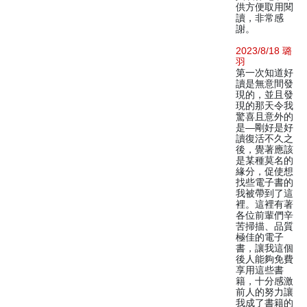
供方便取用閱
讀，非常感
謝。
2023/8/18 璐
羽
第一次知道好
讀是無意間發
現的，並且發
現的那天令我
驚喜且意外的
是—剛好是好
讀復活不久之
後，覺著應該
是某種莫名的
緣分，促使想
找些電子書的
我被帶到了這
裡。這裡有著
各位前輩們辛
苦掃描、品質
極佳的電子
書，讓我這個
後人能夠免費
享用這些書
籍，十分感激
前人的努力讓
我成了書籍的