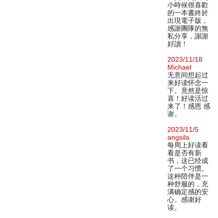
小時候很喜歡
的一本書終於
出現電子版，
感謝團隊的無
私分享，謝謝
好讀！
2023/11/18
Michael
无意间想起过
来好读怀念一
下。竟然是惊
喜！好读活过
来了！感恩 感
谢。
2023/11/5
angsila
每周上好读看
看是否有新
书，这已经成
了一个习惯。
这种陪伴是一
种舒服的，充
满确定感的安
心。感谢好
读。