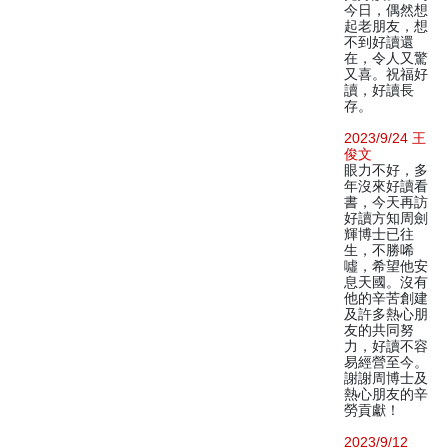
今日，偶然想
起老朋友，想
不到好讀還
在，令人又驚
又喜。祝福好
讀，好讀長
存。
2023/9/24 王
俊文
眼力不好，多
年沒來好讀看
書，今天再訪
好讀方知周劍
輝博士已往
生，不勝唏
噓，希望他安
息天國。沒有
他的辛苦創建
及許多熱心朋
友的共同努
力，好讀不容
易經營至今。
謝謝周博士及
熱心朋友的辛
勞貢獻！
2023/9/12