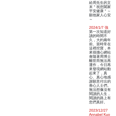
給周先生的文
末＂祝您闔家
平安健康＂～
願他家人心安
～
2024/1/7 強
第一次知道好
讀的時間不
久，大約兩年
前。當時常在
這裡挖寶，本
來很擔心網站
會隨著周博士
離世而無法再
運作，今日再
來發現網站動
起來了，真
心、真心地感
謝願意付出的
善心人士們。
無法想像沒有
閱讀的人生，
閱讀的路上有
您們真好。
2023/12/27
Annabel Kuo