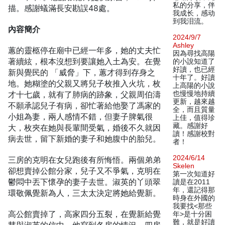
私的分享，伴
描。感謝蟻滿長安勘誤48處。
我成长，感动
到我泪流。
內容簡介
2024/9/7
Ashley
蕙的靈柩停在廟中已經一年多，她的丈夫忙
因為尋找高陽
著續絃，根本沒想到要讓她入土為安。在覺
的小說知道了
好讀，也已經
新與覺民的 「威脅」下，蕙才得到存身之
十年了。好讀
地。她糊塗的父親又將兒子枚推入火坑，枚
上高陽的小說
才十七歲，就有了肺病的跡象，父親周伯濤
也慢慢地持續
更新，越來越
不願承認兒子有病，卻忙著給他娶了馮家的
全，而且質量
小姐為妻，兩人感情不錯，但妻子脾氣很
上佳，值得珍
藏。感謝好
大，枚夾在她與長輩間受氣，婚後不久就因
讀！感謝校對
病去世，留下新婚的妻子和她腹中的胎兒。
者！
2024/6/14
三房的克明在女兒跑後有所悔悟。兩個弟弟
Skelen
卻想賣掉公館分家，兒子又不爭氣，克明在
第一次知道好
鬱悶中丟下懷孕的妻子去世。淑英的丫頭翠
讀是在2011
年，還記得那
環敬佩覺新為人，三太太決定將她給覺新。
時身在外國的
我要找<那些
高公館賣掉了，高家四分五裂，在覺新給覺
年>是十分困
難，就是好讀