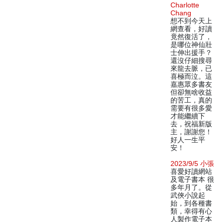
Charlotte
Chang
想不到今天上
網查看，好讀
竟然復活了，
是哪位神仙壯
士伸出援手？
還沒仔細搜尋
來龍去脈，已
喜極而泣。這
嘉惠眾多書友
但卻無啥收益
的苦工，真的
需要有很多愛
才能繼續下
去，祝福新版
主，謝謝您！
好人一生平
安！
2023/9/5 小張
喜愛好讀網站
及電子書本 很
多年月了。從
武俠小說起
始，到各種書
類，幸得有心
人製作電子本