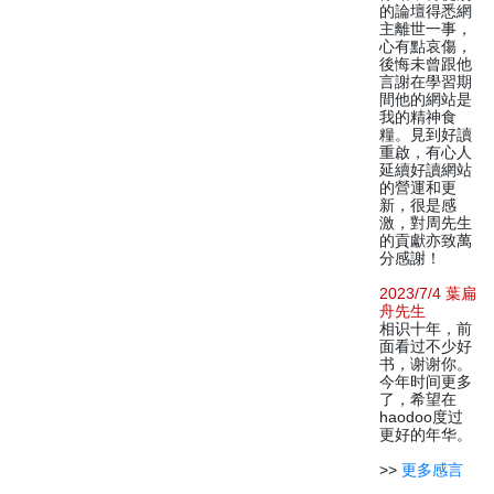
的論壇得悉網
主離世一事，
心有點哀傷，
後悔未曾跟他
言謝在學習期
間他的網站是
我的精神食
糧。見到好讀
重啟，有心人
延續好讀網站
的營運和更
新，很是感
激，對周先生
的貢獻亦致萬
分感謝！
2023/7/4 葉扁
舟先生
相识十年，前
面看过不少好
书，谢谢你。
今年时间更多
了，希望在
haodoo度过
更好的年华。
>>
更多感言