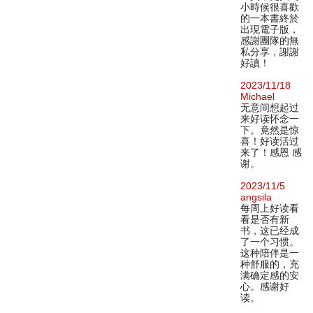
小時候很喜歡
的一本書終於
出現電子版，
感謝團隊的無
私分享，謝謝
好讀！
2023/11/18
Michael
无意间想起过
来好读怀念一
下。竟然是惊
喜！好读活过
来了！感恩 感
谢。
2023/11/5
angsila
每周上好读看
看是否有新
书，这已经成
了一个习惯。
这种陪伴是一
种舒服的，充
满确定感的安
心。感谢好
读。