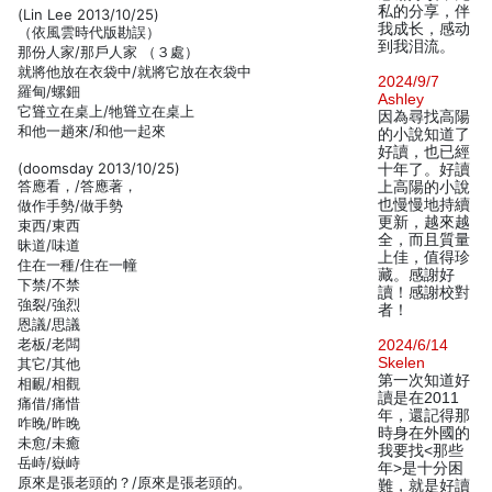
私的分享，伴
(Lin Lee 2013/10/25)
我成长，感动
（依風雲時代版勘誤）
到我泪流。
那份人家/那戶人家 （３處）
就將他放在衣袋中/就將它放在衣袋中
2024/9/7
羅甸/螺鈿
Ashley
它聳立在桌上/牠聳立在桌上
因為尋找高陽
和他一趟來/和他一起來
的小說知道了
好讀，也已經
(doomsday 2013/10/25)
十年了。好讀
答應看，/答應著，
上高陽的小說
也慢慢地持續
做作手勢/做手勢
更新，越來越
束西/東西
全，而且質量
昧道/味道
上佳，值得珍
住在一種/住在一幢
藏。感謝好
下禁/不禁
讀！感謝校對
強裂/強烈
者！
恩議/思議
老板/老闆
2024/6/14
Skelen
其它/其他
第一次知道好
相靦/相觀
讀是在2011
痛借/痛惜
年，還記得那
咋晚/昨晚
時身在外國的
未愈/未癒
我要找<那些
岳峙/嶽峙
年>是十分困
原來是張老頭的？/原來是張老頭的。
難，就是好讀