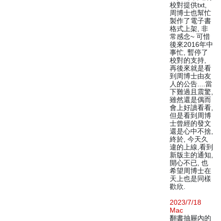
校對提供txt,
周博士也幫忙
製作了電子書
格式上架, 非
常感念~ 可惜
後來2016年中
事忙, 暫停了
校對的支持,
再後來就是看
到周博士由友
人的公告....當
下難過且震驚,
雖然還是偶而
會上好讀看看,
但是看到周博
士曾經的發文
還是心中不捨,
終於, 今天久
違的上線,看到
新版主的通知,
開心不已, 也
希望周博士在
天上也是同樣
歡欣.
2023/7/18
Mac
翻書抽屜內的