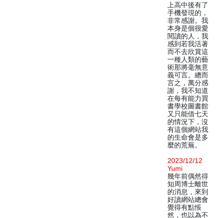
上高中後有了
手機發現的，
非常感謝。我
本身是個很愛
閱讀的人，我
感到若我活著
而不去欣賞這
一種人類的藝
術那將毫無意
義可言。總而
言之，萬分感
謝，我不知道
在每有能力買
書學校圖書館
又只能借七天
的情況下，沒
有這個網站我
的生命會是多
麼的荒蕪。
2023/12/12
Yumi
幾年前偶然得
知周博士離世
的消息，來到
好讀網站總會
覺得有點悵
然，也以為不