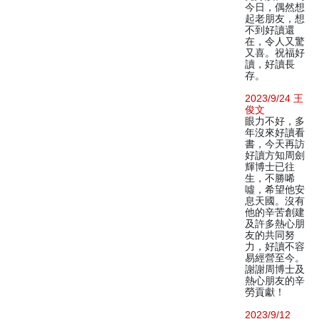
今日，偶然想
起老朋友，想
不到好讀還
在，令人又驚
又喜。祝福好
讀，好讀長
存。
2023/9/24 王
俊文
眼力不好，多
年沒來好讀看
書，今天再訪
好讀方知周劍
輝博士已往
生，不勝唏
噓，希望他安
息天國。沒有
他的辛苦創建
及許多熱心朋
友的共同努
力，好讀不容
易經營至今。
謝謝周博士及
熱心朋友的辛
勞貢獻！
2023/9/12