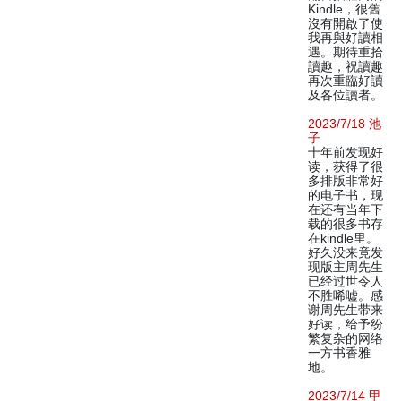
Kindle，很舊
沒有開啟了使
我再與好讀相
遇。期待重拾
讀趣，祝讀趣
再次重臨好讀
及各位讀者。
2023/7/18 池
子
十年前发现好
读，获得了很
多排版非常好
的电子书，现
在还有当年下
载的很多书存
在kindle里。
好久没来竟发
现版主周先生
已经过世令人
不胜唏嘘。感
谢周先生带来
好读，给予纷
繁复杂的网络
一方书香雅
地。
2023/7/14 甲