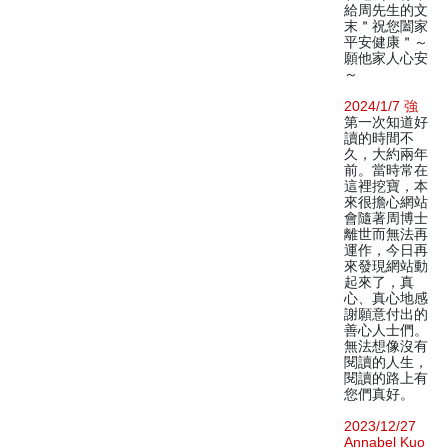
給周先生的文
末＂祝您闔家
平安健康＂～
願他家人心安
～
2024/1/7 強
第一次知道好
讀的時間不
久，大約兩年
前。當時常在
這裡挖寶，本
來很擔心網站
會隨著周博士
離世而無法再
運作，今日再
來發現網站動
起來了，真
心、真心地感
謝願意付出的
善心人士們。
無法想像沒有
閱讀的人生，
閱讀的路上有
您們真好。
2023/12/27
Annabel Kuo