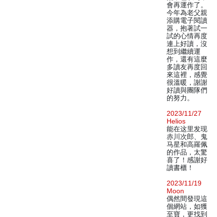
會再運作了。
今年為老父親
添購電子閱讀
器，抱著試一
試的心情再度
連上好讀，沒
想到繼續運
作，還有這麼
多讀友再度回
來這裡，感覺
很溫暖，謝謝
好讀與團隊們
的努力。
2023/11/27
Helios
能在这里发现
赤川次郎、鬼
马星和高羅佩
的作品，太驚
喜了！感謝好
讀書櫃！
2023/11/19
Moon
偶然間發現這
個網站，如獲
至寶，更找到