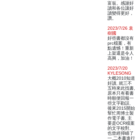
富翁。感謝好
讀和各位讓好
讀變得更好，
讚。
2023/7/26 袁
樹國
好些書都沒有
prc檔案，有
點遺憾！重新
上架還是令人
高興，加油！
2023/7/20
KYLESONG
大概2010知道
好讀, 就三不
五時來此找書,
原本只有看書
時順便回報一
些文字勘誤,
後來2015開始
幫忙周博士製
作電子書, 主
要是OCR檔案
的文字校對,
也曾經掃瞄了
一,二本書進行