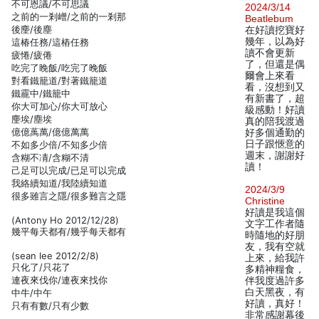
不可恩議/不可思議
2024/3/14
之前的一剎嶒/之前的一剎那
Beatlebum
後麈/後塵
在好讀挖寶好
幾年，以為好
這椿任務/這樁任務
讀不會更新
疲惓/疲倦
了，但還是偶
吃完了睌飯/吃完了晚飯
爾會上來看
對看鐵籠道/對著鐵籠道
看，沒想到又
鐵靇中/鐵籠中
有新書了，超
你大可加心/你大可放心
級感動！好讀
麈埃/塵埃
真的陪我渡過
億億萭萬/億億萬萬
好多個通勤的
日子跟愜意的
不如多少倍/不知多少倍
週末，謝謝好
含糊不凊/含糊不清
讀！
己足可以完成/已足可以完成
我絡續知道/我陸續知道
2024/3/9
很多雖言之隱/很多難言之隱
Christine
好讀是我這個
(Antony Ho 2012/12/28)
文字工作者隨
幾平每天都有/幾乎每天都有
時隨地的好朋
友，我有空就
(sean lee 2012/2/8)
上來，給我許
只化了/只花了
多精神糧食，
連夜來伐你/連夜來找你
伴我度過許多
白天黑夜，有
中牛/中午
好讀，真好！
只有有數/只有少數
非常感謝幕後