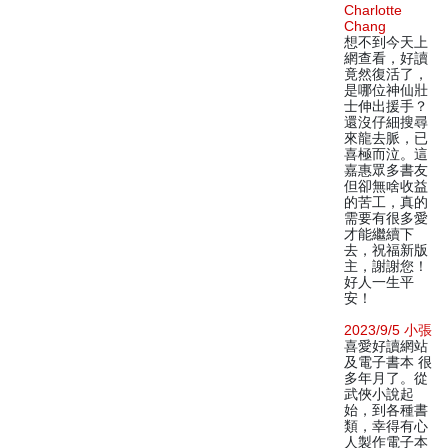
Charlotte
Chang
想不到今天上
網查看，好讀
竟然復活了，
是哪位神仙壯
士伸出援手？
還沒仔細搜尋
來龍去脈，已
喜極而泣。這
嘉惠眾多書友
但卻無啥收益
的苦工，真的
需要有很多愛
才能繼續下
去，祝福新版
主，謝謝您！
好人一生平
安！
2023/9/5 小張
喜愛好讀網站
及電子書本 很
多年月了。從
武俠小說起
始，到各種書
類，幸得有心
人製作電子本