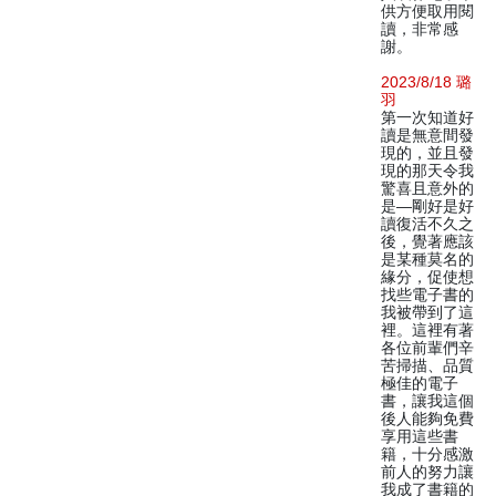
供方便取用閱
讀，非常感
謝。
2023/8/18 璐
羽
第一次知道好
讀是無意間發
現的，並且發
現的那天令我
驚喜且意外的
是—剛好是好
讀復活不久之
後，覺著應該
是某種莫名的
緣分，促使想
找些電子書的
我被帶到了這
裡。這裡有著
各位前輩們辛
苦掃描、品質
極佳的電子
書，讓我這個
後人能夠免費
享用這些書
籍，十分感激
前人的努力讓
我成了書籍的