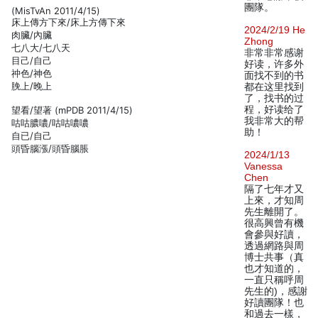
團隊。
(MisTvAn 2011/4/15)
床上傳方下來/床上方傳下來
2024/2/19 He
肉臟/內臟
Zhong
七八大/七八天
非常非常感谢
目己/自己
好读，许多外
祌色/神色
面找不到的书
脕上/晚上
都在这里找到
了，找书的过
程，好读给了
望看/望著 (mPDB 2011/4/15)
我非常大的帮
咕咕膿噥/咕咕噥噥
助！
自已/自己
頭昏腦漲/頭昏腦脹
2024/1/13
Vanessa
Chen
隔了七年才又
上來，才知周
先生離開了。
很高興曾有機
會參與好讀，
透過網路與周
博士共事（真
也才知道的，
一直只稱呼周
先生的)，感謝
好讀團隊！也
和過去一樣，