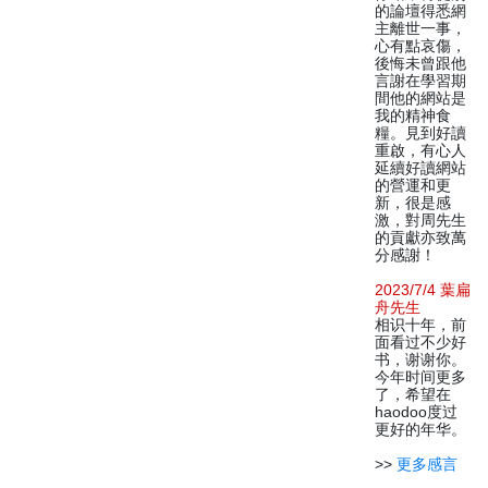
的論壇得悉網
主離世一事，
心有點哀傷，
後悔未曾跟他
言謝在學習期
間他的網站是
我的精神食
糧。見到好讀
重啟，有心人
延續好讀網站
的營運和更
新，很是感
激，對周先生
的貢獻亦致萬
分感謝！
2023/7/4 葉扁
舟先生
相识十年，前
面看过不少好
书，谢谢你。
今年时间更多
了，希望在
haodoo度过
更好的年华。
>>
更多感言