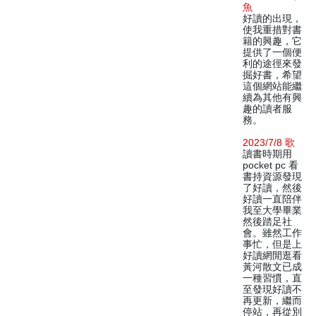
魚
好讀的出現，
使我重措對書
籍的興趣，它
提供了一個便
利的途徑來發
掘好書，希望
這個網站能繼
續為其他有興
趣的讀者服
務。
2023/7/8 歌
讀書時期用
pocket pc 看
書持資源發現
了好讀，然後
好讀一直陪伴
我至大學畢業
然後踏足社
會。雖然工作
事忙，但是上
好讀網閒逛看
黃河散文已成
一種習慣，直
至發現好讀不
再更新，繼而
停站，再從別