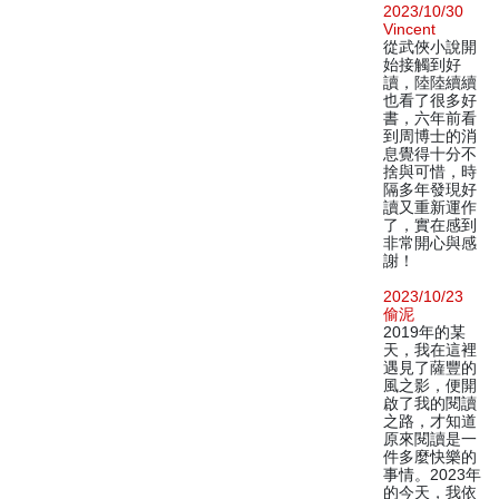
2023/10/30
Vincent
從武俠小說開
始接觸到好
讀，陸陸續續
也看了很多好
書，六年前看
到周博士的消
息覺得十分不
捨與可惜，時
隔多年發現好
讀又重新運作
了，實在感到
非常開心與感
謝！
2023/10/23
偷泥
2019年的某
天，我在這裡
遇見了薩豐的
風之影，便開
啟了我的閱讀
之路，才知道
原來閱讀是一
件多麼快樂的
事情。2023年
的今天，我依