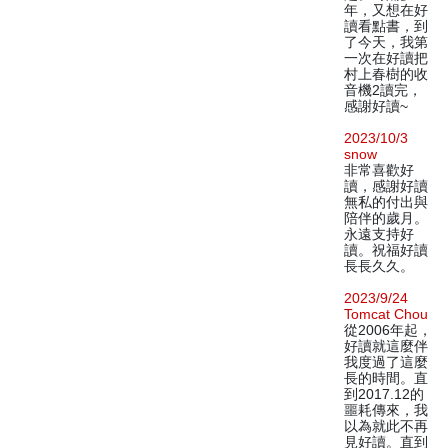
年，又想在好
讀看點書，到
了今天，我第
一次在好讀把
村上春樹的收
音機2讀完，
感謝好讀~
2023/10/3
snow
非常喜歡好
讀，感謝好讀
無私的付出與
陪伴的歲月。
永遠支持好
讀。祝福好讀
長長久久。
2023/9/24
Tomcat Chou
從2006年起，
好讀就這麼伴
我度過了這麼
長的時間。直
到2017.12的
噩耗傳來，我
以為就此不再
見好讀。直到