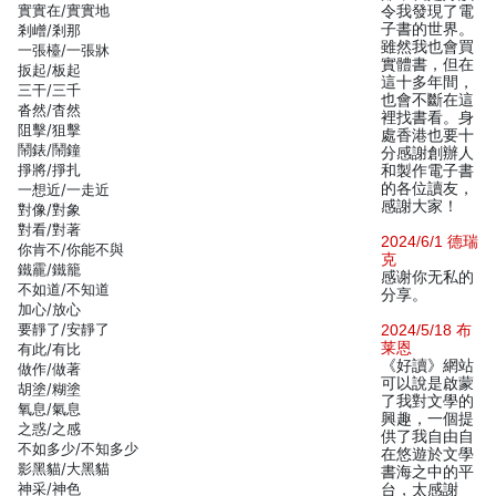
實實在/實實地
令我發現了電
子書的世界。
剎嶒/剎那
雖然我也會買
一張檯/一張牀
實體書，但在
扳起/板起
這十多年間，
三干/三千
也會不斷在這
沓然/杳然
裡找書看。身
阻擊/狙擊
處香港也要十
鬧錶/鬧鐘
分感謝創辦人
掙將/掙扎
和製作電子書
的各位讀友，
一想近/一走近
感謝大家！
對像/對象
對看/對著
2024/6/1 德瑞
你肯不/你能不與
克
鐵靇/鐵籠
感谢你无私的
不如道/不知道
分享。
加心/放心
要靜了/安靜了
2024/5/18 布
莱恩
有此/有比
《好讀》網站
做作/做著
可以說是啟蒙
胡塗/糊塗
了我對文學的
氧息/氣息
興趣，一個提
之惑/之感
供了我自由自
不如多少/不知多少
在悠遊於文學
影黑貓/大黑貓
書海之中的平
神采/神色
台，太感謝