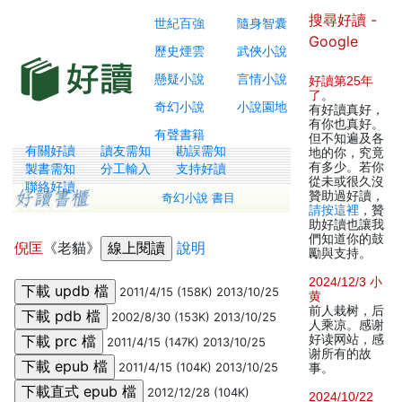
搜尋好讀 -
世紀百強
隨身智囊
Google
歷史煙雲
武俠小說
懸疑小說
言情小說
好讀第25年
了
。
奇幻小說
小說園地
有好讀真好，
有你也真好。
有聲書籍
但不知遍及各
有關好讀
讀友需知
勘誤需知
地的你，究竟
有多少。若你
製書需知
分工輸入
支持好讀
從未或很久沒
聯絡好讀
贊助過好讀，
奇幻小說 書目
請按這裡
，贊
助好讀也讓我
們知道你的鼓
倪匡
《老貓》
說明
勵與支持。
2024/12/3 小
2011/4/15 (158K) 2013/10/25
黄
前人栽树，后
2002/8/30 (153K) 2013/10/25
人乘凉。感谢
好读网站，感
2011/4/15 (147K) 2013/10/25
谢所有的故
2011/4/15 (104K) 2013/10/25
事。
2012/12/28 (104K)
2024/10/22