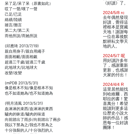
《好讀》了。
呆了足/呆了呆（原書如此）
哎了一聲/嘆了一聲
2024/5/8 rc
己足/已足
去年偶然發現
絡續/陸續
好讀，覺得這
雖言/難言
裡根本是寶藏
第二大/第二天
天地！謝謝每
而他所說/而她所說
一位在幕後默
默耕耘文學天
(邱應琦 2013/7/19)
地的人。
親自用身子/親自用繩子
2024/5/7 呢
面面相靦/面面相覷
用好讀許多年
超過三干歲/超過三千歲
了，感謝重新
此地球大/比地球大
更新，也感謝
改孌/改變
大家的付出！
(mPDB 2013/5/31)
2024/4/4 R
像是根木不知/像是根本不知
這里居然能找
也不如道她為/也不知道她為
到哈維爾．西
耶拉的書！驚
(明月清風 2013/5/31)
喜萬分！希望
能讀到更多這
血淋淋的束西/血淋淋的東西
位歷史小說大
驢肉的昧道/驢肉的味道
師的作品！感
向前踏出了雨步/向前踏出了兩步
恩每一位好讀
我以下禁為之/我也不禁為之
團隊！
十分強裂的人/十分強烈的人