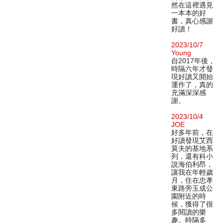
然在這裡遇見
一本本的好
書，真心感謝
好讀！
2023/10/7
Young
自2017年後，
時隔六年才發
現好讀又開始
運作了，真的
充滿深深感
謝。
2023/10/4
JOE
好多年前，在
好讀發現艾西
莫夫的基地系
列，還有科小
說海伯利昂，
讓我在年輕歲
月，住在忠孝
東路旁玉成公
園附近的時
候，獲得了很
多閱讀的樂
趣。時隔多