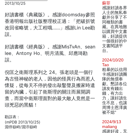
蘇菲
2013/10/25
感謝好讀各界
人士的無私奉
好讀書櫃《典藏版》。感謝doomsday參照
獻并分享了不
香港明報出版社版整理校正過：「把破折號
同種類的書
藏。在異地難
改回省略號，大工程哦……」感謝Lin Lee勘
以購買中文書
誤。
籍，好讀提供
一個很好的中
文書閱讀平
好讀書櫃《經典版》。感謝MisTvAn、sean
台。
lee、Antony Ho、明月清風、邱應琦勘
誤。
2024/10/20
Tao
粗暴的以信用
倪匡之衛斯理系列之 24。張老頭是一個行
卡感謝好讀團
為古怪神秘的老人，因他的怪異行為而惹人
隊的無償奉
獻。懇請各位
懷疑，從每天不停的發出敲鑿聲及搬家時遺
讀友有錢出
留的內臟，引起了衛斯理的關注而展開調
錢，有力出
查，而當中衛斯理面對的最大敵人竟然是一
力，讓好讀生
生不息，也讓
頭兇惡的黑貓！
周博士恩澤廣
被不熄°
勘誤表：
2024/9/13
(mPDB 2013/10/25)
maliang
淵停嶽峙/淵渟嶽峙
感谢好读，无