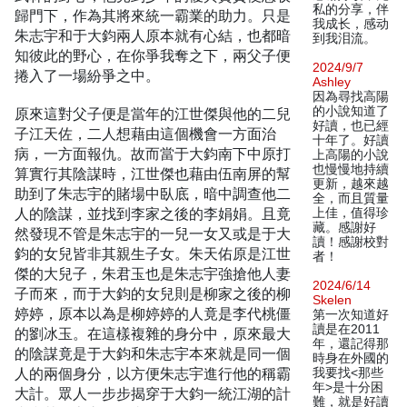
私的分享，伴
歸門下，作為其將來統一霸業的助力。只是
我成长，感动
朱志宇和于大鈞兩人原本就有心結，也都暗
到我泪流。
知彼此的野心，在你爭我奪之下，兩父子便
2024/9/7
捲入了一場紛爭之中。
Ashley
因為尋找高陽
的小說知道了
原來這對父子便是當年的江世傑與他的二兒
好讀，也已經
子江天佐，二人想藉由這個機會一方面治
十年了。好讀
病，一方面報仇。故而當于大鈞南下中原打
上高陽的小說
也慢慢地持續
算實行其陰謀時，江世傑也藉由伍南屏的幫
更新，越來越
助到了朱志宇的賭場中臥底，暗中調查他二
全，而且質量
人的陰謀，並找到李家之後的李娟娟。且竟
上佳，值得珍
藏。感謝好
然發現不管是朱志宇的一兒一女又或是于大
讀！感謝校對
鈞的女兒皆非其親生子女。朱天佑原是江世
者！
傑的大兒子，朱君玉也是朱志宇強搶他人妻
2024/6/14
子而來，而于大鈞的女兒則是柳家之後的柳
Skelen
婷婷，原本以為是柳婷婷的人竟是李代桃僵
第一次知道好
讀是在2011
的劉冰玉。在這樣複雜的身分中，原來最大
年，還記得那
的陰謀竟是于大鈞和朱志宇本來就是同一個
時身在外國的
人的兩個身分，以方便朱志宇進行他的稱霸
我要找<那些
年>是十分困
大計。眾人一步步揭穿于大鈞一統江湖的計
難，就是好讀