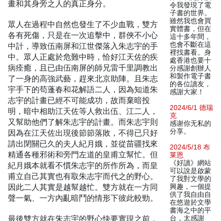
畫和其身旁之人的真正身分。
令我發現了電
子書的世界。
雖然我也會買
眾人在過程中自然也發生了不少血戰，雙方
實體書，但在
各有死傷，只是在一次追擊中，群俠不小心
這十多年間，
也會不斷在這
中計，導致伍南屏和江世傑落入朱志宇的手
裡找書看。身
中。眾人正處於危難中時，恰好江天佐的疾
處香港也要十
病痊癒，且已由伍南屏的師兄雷千里調教出
分感謝創辦人
和製作電子書
了一身的高強武藝，趕來北京助陣。且朱志
的各位讀友，
宇手下的苟蓬春和花解語二人，因為知道朱
感謝大家！
志宇的計畫已經不可能成功，故而棄暗投
2024/6/1 德瑞
明，暗中相助江天佐等人救出伍、江二人，
克
又幫助他們了解朱志宇的計畫。而朱志宇則
感谢你无私的
分享。
因為在江天佐出現後節節落敗，不得已只好
請出閉關已久的夫人紀月娥，並從苗疆找來
2024/5/18 布
精通各種邪術和旁門左道的皇甫立幫忙。但
莱恩
《好讀》網站
紀月娥本就看不慣朱志宇的所作所為，而皇
可以說是啟蒙
甫立自己其實也有取朱志宇而代之的野心。
了我對文學的
因此二人其實是越幫越忙。雙方就在一方同
興趣，一個提
供了我自由自
聲一氣、一方內亂暗鬥的情形下彼此較勁。
在悠遊於文學
書海之中的平
最後雙方就在朱志宇的野心快要實現之前，
台，太感謝