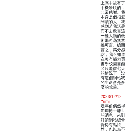
上高中後有了
手機發現的，
非常感謝。我
本身是個很愛
閱讀的人，我
感到若我活著
而不去欣賞這
一種人類的藝
術那將毫無意
義可言。總而
言之，萬分感
謝，我不知道
在每有能力買
書學校圖書館
又只能借七天
的情況下，沒
有這個網站我
的生命會是多
麼的荒蕪。
2023/12/12
Yumi
幾年前偶然得
知周博士離世
的消息，來到
好讀網站總會
覺得有點悵
然，也以為不