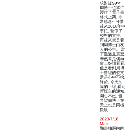
校對提供txt,
周博士也幫忙
製作了電子書
格式上架, 非
常感念~ 可惜
後來2016年中
事忙, 暫停了
校對的支持,
再後來就是看
到周博士由友
人的公告....當
下難過且震驚,
雖然還是偶而
會上好讀看看,
但是看到周博
士曾經的發文
還是心中不捨,
終於, 今天久
違的上線,看到
新版主的通知,
開心不已, 也
希望周博士在
天上也是同樣
歡欣.
2023/7/18
Mac
翻書抽屜內的