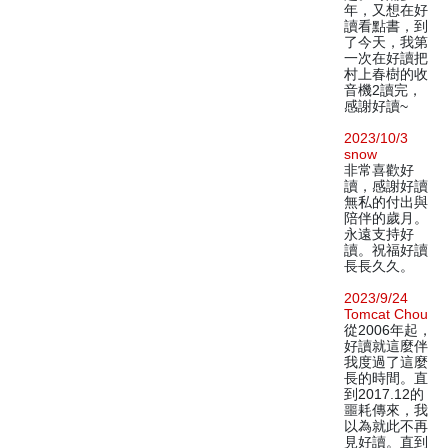
年，又想在好
讀看點書，到
了今天，我第
一次在好讀把
村上春樹的收
音機2讀完，
感謝好讀~
2023/10/3
snow
非常喜歡好
讀，感謝好讀
無私的付出與
陪伴的歲月。
永遠支持好
讀。祝福好讀
長長久久。
2023/9/24
Tomcat Chou
從2006年起，
好讀就這麼伴
我度過了這麼
長的時間。直
到2017.12的
噩耗傳來，我
以為就此不再
見好讀。直到