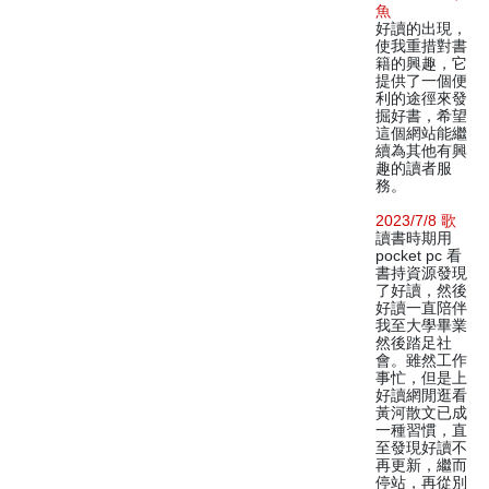
魚
好讀的出現，
使我重措對書
籍的興趣，它
提供了一個便
利的途徑來發
掘好書，希望
這個網站能繼
續為其他有興
趣的讀者服
務。
2023/7/8 歌
讀書時期用
pocket pc 看
書持資源發現
了好讀，然後
好讀一直陪伴
我至大學畢業
然後踏足社
會。雖然工作
事忙，但是上
好讀網閒逛看
黃河散文已成
一種習慣，直
至發現好讀不
再更新，繼而
停站，再從別