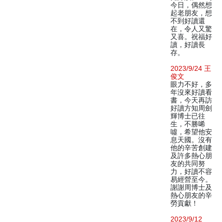
今日，偶然想
起老朋友，想
不到好讀還
在，令人又驚
又喜。祝福好
讀，好讀長
存。
2023/9/24 王
俊文
眼力不好，多
年沒來好讀看
書，今天再訪
好讀方知周劍
輝博士已往
生，不勝唏
噓，希望他安
息天國。沒有
他的辛苦創建
及許多熱心朋
友的共同努
力，好讀不容
易經營至今。
謝謝周博士及
熱心朋友的辛
勞貢獻！
2023/9/12