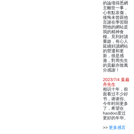
的論壇得悉網
主離世一事，
心有點哀傷，
後悔未曾跟他
言謝在學習期
間他的網站是
我的精神食
糧。見到好讀
重啟，有心人
延續好讀網站
的營運和更
新，很是感
激，對周先生
的貢獻亦致萬
分感謝！
2023/7/4 葉扁
舟先生
相识十年，前
面看过不少好
书，谢谢你。
今年时间更多
了，希望在
haodoo度过
更好的年华。
>>
更多感言