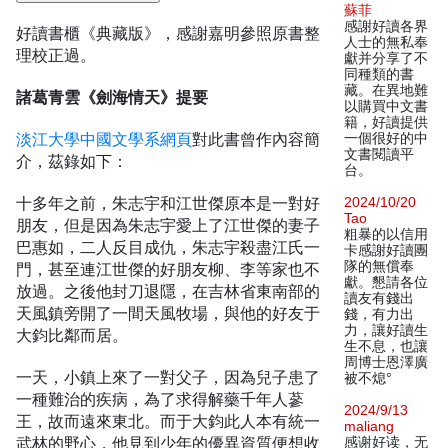
蘇菲
感謝好讀各界
好讀書櫃《典藏版》，感謝嘉明參照原書整
人士的無私奉
理校正過。
獻并分享了不
同種類的書
藏。在異地難
諸葛青雲《劍海情天》提要
以購買中文書
籍，好讀提供
淡江大學中國文學系網頁
對此書曾作內容簡
一個很好的中
文書閱讀平
介，茲錄如下：
台。
十多年之前，朱志宇和江世傑原本是一對好
2024/10/20
Tao
朋友，但是因為朱志宇愛上了江世傑的妻子
粗暴的以信用
巴惠如，二人反目成仇，朱志宇殺盡江氏一
卡感謝好讀團
隊的無償奉
門，甚至連江世傑的好朋友柳、李等家也不
獻。懇請各位
放過。之後他封刀退隱，在吉林省東南部的
讀友有錢出
天風鎮旁開了一間天風牧場，與他的好友于
錢，有力出
力，讓好讀生
大鈞比鄰而居。
生不息，也讓
周博士恩澤廣
一天，小鎮上來了一對父子，因為兒子患了
被不熄°
一種難治的疾病，為了求得解藥千年人蔘
2024/9/13
王，故而遠來東北。而于大鈞此人本有統一
maliang
武林的野心，他見到少年的優異資質便想收
感谢好读，无