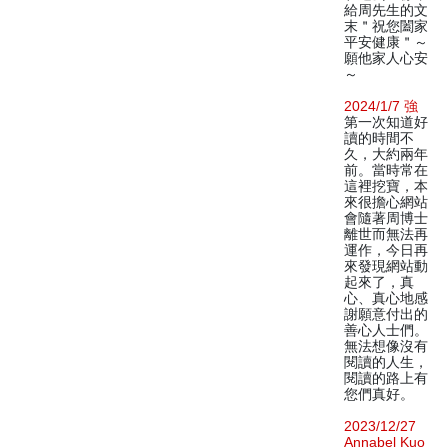
給周先生的文
末＂祝您闔家
平安健康＂～
願他家人心安
～
2024/1/7 強
第一次知道好
讀的時間不
久，大約兩年
前。當時常在
這裡挖寶，本
來很擔心網站
會隨著周博士
離世而無法再
運作，今日再
來發現網站動
起來了，真
心、真心地感
謝願意付出的
善心人士們。
無法想像沒有
閱讀的人生，
閱讀的路上有
您們真好。
2023/12/27
Annabel Kuo