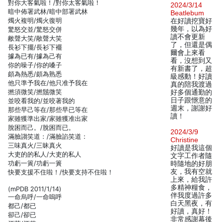
對你大客氣啦！/對你太客氣啦！
2024/3/14
暗中佈署武林/暗中部署武林
Beatlebum
燭火複明/燭火復明
在好讀挖寶好
幾年，以為好
驚怒交並/驚怒交併
讀不會更新
敝聲大笑/敞聲大笑
了，但還是偶
長衫下擺/長衫下襬
爾會上來看
據為已有/據為己有
看，沒想到又
你的噪子/你的嗓子
有新書了，超
頗為熱悉/頗為熟悉
級感動！好讀
他只準予我在/他只准予我在
真的陪我渡過
撚須微笑/撚鬚微笑
好多個通勤的
日子跟愜意的
並咬看我的/並咬著我的
週末，謝謝好
那些早己等在/那些早已等在
讀！
家雖獲準出家/家雖獲准出家
脫困而己。/脫困而已。
2024/3/9
滿臉謅笑道：/滿臉諂笑道：
Christine
三味真火/三昧真火
好讀是我這個
大吏的的私人/大吏的私人
文字工作者隨
功虧一簀/功虧一簣
時隨地的好朋
友，我有空就
快要支援不住啦！/快要支持不住啦！
上來，給我許
多精神糧食，
(mPDB 2011/1/14)
伴我度過許多
一命烏呼/一命嗚呼
白天黑夜，有
都己/都已
好讀，真好！
卻己/卻已
非常感謝幕後