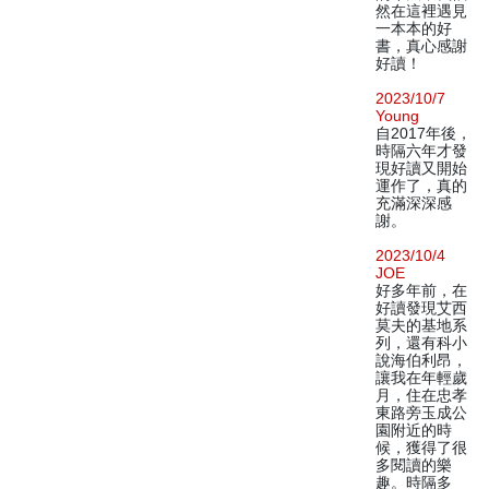
然在這裡遇見
一本本的好
書，真心感謝
好讀！
2023/10/7
Young
自2017年後，
時隔六年才發
現好讀又開始
運作了，真的
充滿深深感
謝。
2023/10/4
JOE
好多年前，在
好讀發現艾西
莫夫的基地系
列，還有科小
說海伯利昂，
讓我在年輕歲
月，住在忠孝
東路旁玉成公
園附近的時
候，獲得了很
多閱讀的樂
趣。時隔多