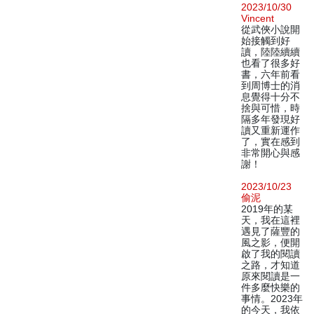
2023/10/30
Vincent
從武俠小說開
始接觸到好
讀，陸陸續續
也看了很多好
書，六年前看
到周博士的消
息覺得十分不
捨與可惜，時
隔多年發現好
讀又重新運作
了，實在感到
非常開心與感
謝！
2023/10/23
偷泥
2019年的某
天，我在這裡
遇見了薩豐的
風之影，便開
啟了我的閱讀
之路，才知道
原來閱讀是一
件多麼快樂的
事情。2023年
的今天，我依