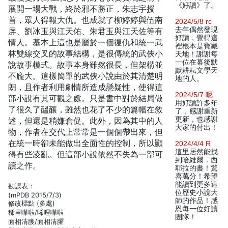
《好讀》了。
展開一場大戰，終於邪不勝正，朱志宇授
首，眾人得報大仇。也成就了柳婷婷與伍南
2024/5/8 rc
去年偶然發現
屏、劉冰玉與江天佑、朱君玉與江天佐等有
好讀，覺得這
情人。基本上這也是屬於一個復仇和統一武
裡根本是寶藏
林雙線交叉的故事結構，是很傳統的武俠小
天地！謝謝每
一位在幕後默
說故事模式。故事本身雖然很長，但架構並
默耕耘文學天
不龐大。這樣簡單的武俠小說由於其清楚明
地的人。
朗，且作者利用劇情所造成懸疑性，使得這
2024/5/7 呢
部小說有其可觀之處。只是書中對於結局做
用好讀許多年
了很久了醞釀，雖然也花了不少的篇幅在敘
了，感謝重新
更新，也感謝
述，但還是稍嫌倉促。此外，因為其中的人
大家的付出！
物，作者在交代上常常是一個個帶出來，但
在統一時卻未能做出全面性的控制，所以顯
2024/4/4 R
這里居然能找
得有些凌亂。但這部小說依然不失為一部可
到哈維爾．西
讀之作。
耶拉的書！驚
喜萬分！希望
能讀到更多這
勘誤表：
位歷史小說大
(mPDB 2015/7/3)
師的作品！感
修改標點 (多處)
恩每一位好讀
稀里嘩啦/唏哩嘩啦
團隊！
面相清臒/面相清臞