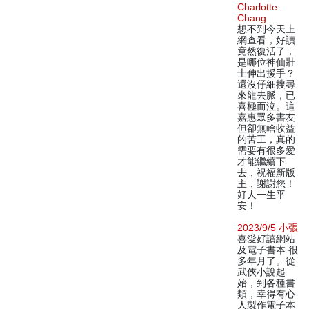
Charlotte
Chang
想不到今天上
網查看，好讀
竟然復活了，
是哪位神仙壯
士伸出援手？
還沒仔細搜尋
來龍去脈，已
喜極而泣。這
嘉惠眾多書友
但卻無啥收益
的苦工，真的
需要有很多愛
才能繼續下
去，祝福新版
主，謝謝您！
好人一生平
安！
2023/9/5 小張
喜愛好讀網站
及電子書本 很
多年月了。從
武俠小說起
始，到各種書
類，幸得有心
人製作電子本