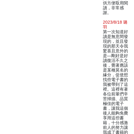
供方便取用閱
讀，非常感
謝。
2023/8/18 璐
羽
第一次知道好
讀是無意間發
現的，並且發
現的那天令我
驚喜且意外的
是—剛好是好
讀復活不久之
後，覺著應該
是某種莫名的
緣分，促使想
找些電子書的
我被帶到了這
裡。這裡有著
各位前輩們辛
苦掃描、品質
極佳的電子
書，讓我這個
後人能夠免費
享用這些書
籍，十分感激
前人的努力讓
我成了書籍的