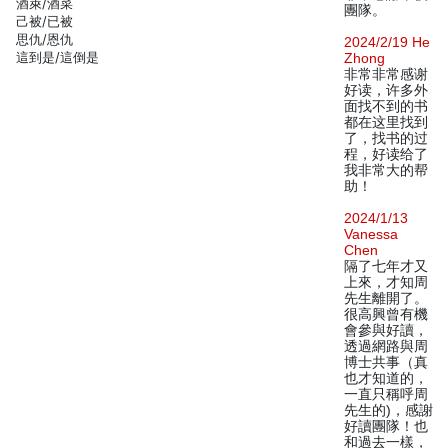
酒萊/酒菜
團隊。
己被/已被
思仇/恩仇
2024/2/19 He
這到是/這倒是
Zhong
非常非常感谢
好读，许多外
面找不到的书
都在这里找到
了，找书的过
程，好读给了
我非常大的帮
助！
2024/1/13
Vanessa
Chen
隔了七年才又
上來，才知周
先生離開了。
很高興曾有機
會參與好讀，
透過網路與周
博士共事（真
也才知道的，
一直只稱呼周
先生的)，感謝
好讀團隊！也
和過去一樣，