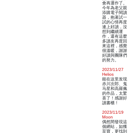
會再運作了。
今年為老父親
添購電子閱讀
器，抱著試一
試的心情再度
連上好讀，沒
想到繼續運
作，還有這麼
多讀友再度回
來這裡，感覺
很溫暖，謝謝
好讀與團隊們
的努力。
2023/11/27
Helios
能在这里发现
赤川次郎、鬼
马星和高羅佩
的作品，太驚
喜了！感謝好
讀書櫃！
2023/11/19
Moon
偶然間發現這
個網站，如獲
至寶，更找到