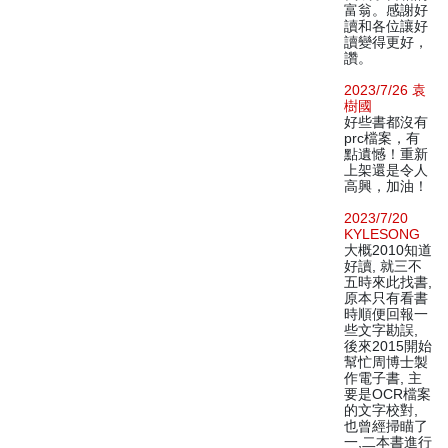
富翁。感謝好
讀和各位讓好
讀變得更好，
讚。
2023/7/26 袁
樹國
好些書都沒有
prc檔案，有
點遺憾！重新
上架還是令人
高興，加油！
2023/7/20
KYLESONG
大概2010知道
好讀, 就三不
五時來此找書,
原本只有看書
時順便回報一
些文字勘誤,
後來2015開始
幫忙周博士製
作電子書, 主
要是OCR檔案
的文字校對,
也曾經掃瞄了
一,二本書進行