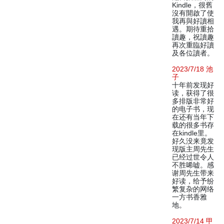
Kindle，很舊
沒有開啟了使
我再與好讀相
遇。期待重拾
讀趣，祝讀趣
再次重臨好讀
及各位讀者。
2023/7/18 池
子
十年前发现好
读，获得了很
多排版非常好
的电子书，现
在还有当年下
载的很多书存
在kindle里。
好久没来竟发
现版主周先生
已经过世令人
不胜唏嘘。感
谢周先生带来
好读，给予纷
繁复杂的网络
一方书香雅
地。
2023/7/14 甲