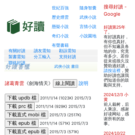
搜尋好讀 -
世紀百強
隨身智囊
Google
歷史煙雲
武俠小說
懸疑小說
言情小說
好讀第25年
了
。
奇幻小說
小說園地
有好讀真好，
有你也真好。
有聲書籍
但不知遍及各
有關好讀
讀友需知
勘誤需知
地的你，究竟
有多少。若你
製書需知
分工輸入
支持好讀
從未或很久沒
聯絡好讀
贊助過好讀，
武俠小說 書目
請按這裡
，贊
助好讀也讓我
們知道你的鼓
諸葛青雲
《劍海情天》
說明
勵與支持。
2024/12/3 小
2011/1/14 (1023K) 2015/7/3
黄
前人栽树，后
2011/1/14 (929K) 2015/7/3
人乘凉。感谢
好读网站，感
2015/7/3 (2517K)
谢所有的故
2011/1/14 (571K) 2015/7/3
事。
2015/7/3 (571K)
2024/10/22