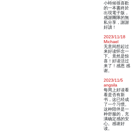
小時候很喜歡
的一本書終於
出現電子版，
感謝團隊的無
私分享，謝謝
好讀！
2023/11/18
Michael
无意间想起过
来好读怀念一
下。竟然是惊
喜！好读活过
来了！感恩 感
谢。
2023/11/5
angsila
每周上好读看
看是否有新
书，这已经成
了一个习惯。
这种陪伴是一
种舒服的，充
满确定感的安
心。感谢好
读。