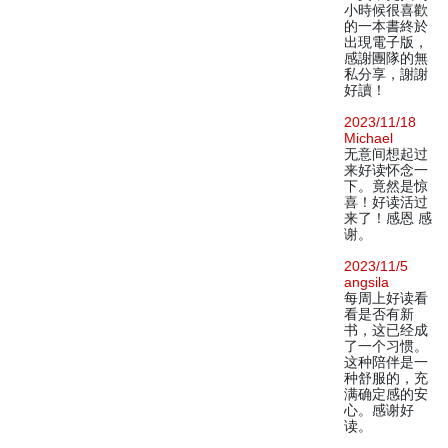
小時候很喜歡
的一本書終於
出現電子版，
感謝團隊的無
私分享，謝謝
好讀！
2023/11/18
Michael
无意间想起过
来好读怀念一
下。竟然是惊
喜！好读活过
来了！感恩 感
谢。
2023/11/5
angsila
每周上好读看
看是否有新
书，这已经成
了一个习惯。
这种陪伴是一
种舒服的，充
满确定感的安
心。感谢好
读。