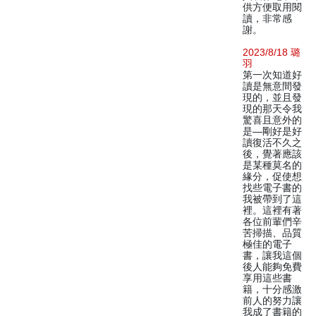
供方便取用閱
讀，非常感
謝。
2023/8/18 璐
羽
第一次知道好
讀是無意間發
現的，並且發
現的那天令我
驚喜且意外的
是—剛好是好
讀復活不久之
後，覺著應該
是某種莫名的
緣分，促使想
找些電子書的
我被帶到了這
裡。這裡有著
各位前輩們辛
苦掃描、品質
極佳的電子
書，讓我這個
後人能夠免費
享用這些書
籍，十分感激
前人的努力讓
我成了書籍的