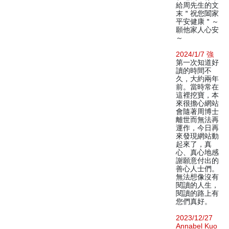
給周先生的文
末＂祝您闔家
平安健康＂～
願他家人心安
～
2024/1/7 強
第一次知道好
讀的時間不
久，大約兩年
前。當時常在
這裡挖寶，本
來很擔心網站
會隨著周博士
離世而無法再
運作，今日再
來發現網站動
起來了，真
心、真心地感
謝願意付出的
善心人士們。
無法想像沒有
閱讀的人生，
閱讀的路上有
您們真好。
2023/12/27
Annabel Kuo