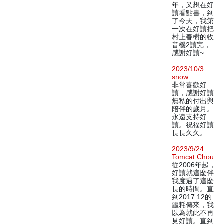
年，又想在好
讀看點書，到
了今天，我第
一次在好讀把
村上春樹的收
音機2讀完，
感謝好讀~
2023/10/3
snow
非常喜歡好
讀，感謝好讀
無私的付出與
陪伴的歲月。
永遠支持好
讀。祝福好讀
長長久久。
2023/9/24
Tomcat Chou
從2006年起，
好讀就這麼伴
我度過了這麼
長的時間。直
到2017.12的
噩耗傳來，我
以為就此不再
見好讀。直到