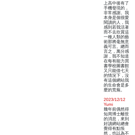
上高中後有了
手機發現的，
非常感謝。我
本身是個很愛
閱讀的人，我
感到若我活著
而不去欣賞這
一種人類的藝
術那將毫無意
義可言。總而
言之，萬分感
謝，我不知道
在每有能力買
書學校圖書館
又只能借七天
的情況下，沒
有這個網站我
的生命會是多
麼的荒蕪。
2023/12/12
Yumi
幾年前偶然得
知周博士離世
的消息，來到
好讀網站總會
覺得有點悵
然，也以為不