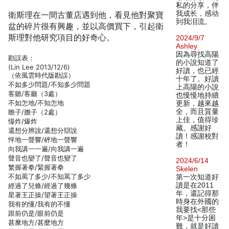
私的分享，伴
我成长，感动
衛斯理在一間古董店遇到他，看見他對聚寶
到我泪流。
盆的碎片很有興趣，並以高價買下，引起衛
斯理對他研究項目的好奇心。
2024/9/7
Ashley
因為尋找高陽
勘誤表：
的小說知道了
(Lin Lee 2013/12/6)
好讀，也已經
（依風雲時代版勘誤）
十年了。好讀
不如多少問題/不知多少問題
上高陽的小說
客聽/客廳（3處）
也慢慢地持續
不如怎地/不知怎地
更新，越來越
全，而且質量
瞻子/膽子（2處）
上佳，值得珍
懪炸/爆炸
藏。感謝好
還想分辨說/還想分辯說
讀！感謝校對
怦地一聲響/砰地一聲響
者！
向我講一一遍/向我講一遍
聲音也孌了/聲音也變了
2024/6/14
繁握著拳/緊握著拳
Skelen
不如罵了多少/不知罵了多少
第一次知道好
讀是在2011
經過了兒條/經過了幾條
年，還記得那
星著王正操/望著王正操
時身在外國的
我有的懂/我有的不懂
我要找<那些
跟前仍是/眼前仍是
年>是十分困
甚縻地方/甚麼地方
難，就是好讀