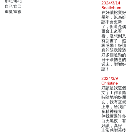
那吒/哪吒
2024/3/14
自已/自己
Beatlebum
重覆/重複
在好讀挖寶好
幾年，以為好
讀不會更新
了，但還是偶
爾會上來看
看，沒想到又
有新書了，超
級感動！好讀
真的陪我渡過
好多個通勤的
日子跟愜意的
週末，謝謝好
讀！
2024/3/9
Christine
好讀是我這個
文字工作者隨
時隨地的好朋
友，我有空就
上來，給我許
多精神糧食，
伴我度過許多
白天黑夜，有
好讀，真好！
非常感謝幕後