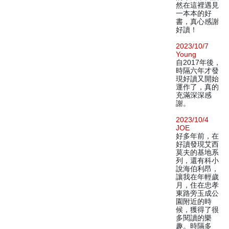
然在這裡遇見
一本本的好
書，真心感謝
好讀！
2023/10/7
Young
自2017年後，
時隔六年才發
現好讀又開始
運作了，真的
充滿深深感
謝。
2023/10/4
JOE
好多年前，在
好讀發現艾西
莫夫的基地系
列，還有科小
說海伯利昂，
讓我在年輕歲
月，住在忠孝
東路旁玉成公
園附近的時
候，獲得了很
多閱讀的樂
趣。時隔多