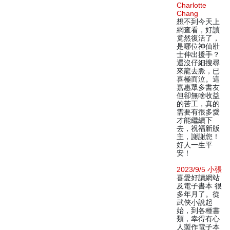
Charlotte
Chang
想不到今天上
網查看，好讀
竟然復活了，
是哪位神仙壯
士伸出援手？
還沒仔細搜尋
來龍去脈，已
喜極而泣。這
嘉惠眾多書友
但卻無啥收益
的苦工，真的
需要有很多愛
才能繼續下
去，祝福新版
主，謝謝您！
好人一生平
安！
2023/9/5 小張
喜愛好讀網站
及電子書本 很
多年月了。從
武俠小說起
始，到各種書
類，幸得有心
人製作電子本