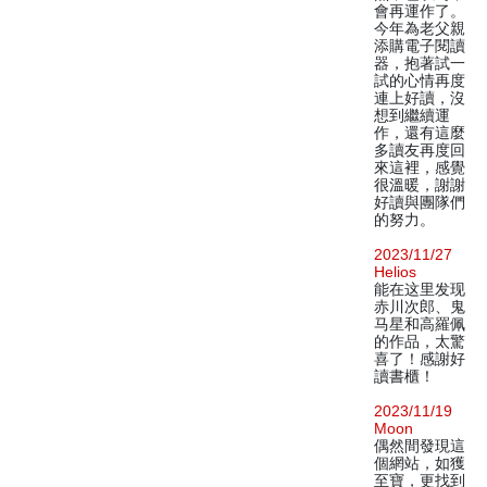
會再運作了。
今年為老父親
添購電子閱讀
器，抱著試一
試的心情再度
連上好讀，沒
想到繼續運
作，還有這麼
多讀友再度回
來這裡，感覺
很溫暖，謝謝
好讀與團隊們
的努力。
2023/11/27
Helios
能在这里发现
赤川次郎、鬼
马星和高羅佩
的作品，太驚
喜了！感謝好
讀書櫃！
2023/11/19
Moon
偶然間發現這
個網站，如獲
至寶，更找到