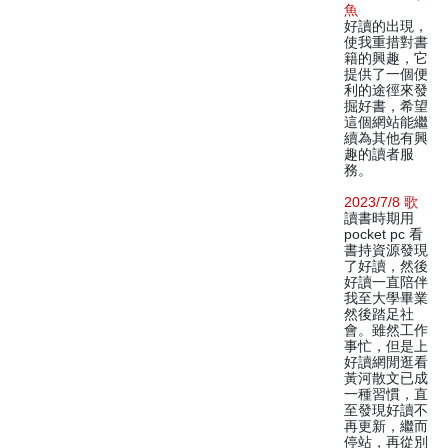
魚
好讀的出現，
使我重措對書
籍的興趣，它
提供了一個便
利的途徑來發
掘好書，希望
這個網站能繼
續為其他有興
趣的讀者服
務。
2023/7/8 歌
讀書時期用
pocket pc 看
書持資源發現
了好讀，然後
好讀一直陪伴
我至大學畢業
然後踏足社
會。雖然工作
事忙，但是上
好讀網閒逛看
黃河散文已成
一種習慣，直
至發現好讀不
再更新，繼而
停站，再從別