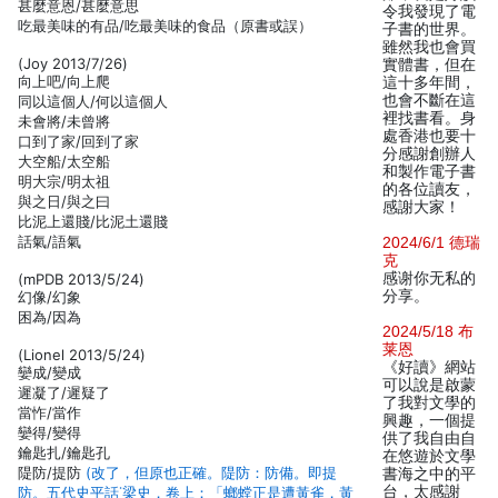
甚麼意恩/甚麼意思
令我發現了電
吃最美味的有品/吃最美味的食品（原書或誤）
子書的世界。
雖然我也會買
(Joy 2013/7/26)
實體書，但在
向上吧/向上爬
這十多年間，
也會不斷在這
同以這個人/何以這個人
裡找書看。身
未會將/未曾將
處香港也要十
口到了家/回到了家
分感謝創辦人
大空船/太空船
和製作電子書
明大宗/明太祖
的各位讀友，
與之日/與之曰
感謝大家！
比泥上還賤/比泥土還賤
話氣/語氣
2024/6/1 德瑞
克
感谢你无私的
(mPDB 2013/5/24)
分享。
幻像/幻象
困為/因為
2024/5/18 布
莱恩
(Lionel 2013/5/24)
《好讀》網站
孌成/變成
可以說是啟蒙
遲凝了/遲疑了
了我對文學的
當怍/當作
興趣，一個提
孌得/變得
供了我自由自
鑰匙扎/鑰匙孔
在悠遊於文學
隄防/提防
(改了，但原也正確。隄防：防備。即提
書海之中的平
台，太感謝
防。五代史平話˙梁史．卷上：「螂螳正是遭黃雀，黃