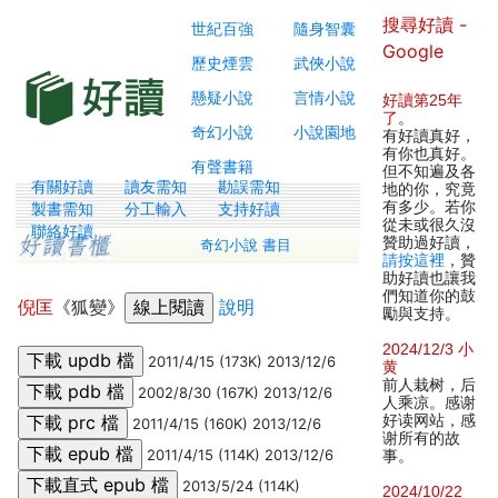
搜尋好讀 -
世紀百強
隨身智囊
Google
歷史煙雲
武俠小說
懸疑小說
言情小說
好讀第25年
了
。
奇幻小說
小說園地
有好讀真好，
有你也真好。
有聲書籍
但不知遍及各
有關好讀
讀友需知
勘誤需知
地的你，究竟
有多少。若你
製書需知
分工輸入
支持好讀
從未或很久沒
聯絡好讀
贊助過好讀，
奇幻小說 書目
請按這裡
，贊
助好讀也讓我
們知道你的鼓
倪匡
《狐變》
說明
勵與支持。
2024/12/3 小
2011/4/15 (173K) 2013/12/6
黄
前人栽树，后
2002/8/30 (167K) 2013/12/6
人乘凉。感谢
好读网站，感
2011/4/15 (160K) 2013/12/6
谢所有的故
2011/4/15 (114K) 2013/12/6
事。
2013/5/24 (114K)
2024/10/22