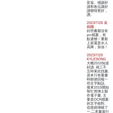
富翁。感謝好
讀和各位讓好
讀變得更好，
讚。
2023/7/26 袁
樹國
好些書都沒有
prc檔案，有
點遺憾！重新
上架還是令人
高興，加油！
2023/7/20
KYLESONG
大概2010知道
好讀, 就三不
五時來此找書,
原本只有看書
時順便回報一
些文字勘誤,
後來2015開始
幫忙周博士製
作電子書, 主
要是OCR檔案
的文字校對,
也曾經掃瞄了
一,二本書進行