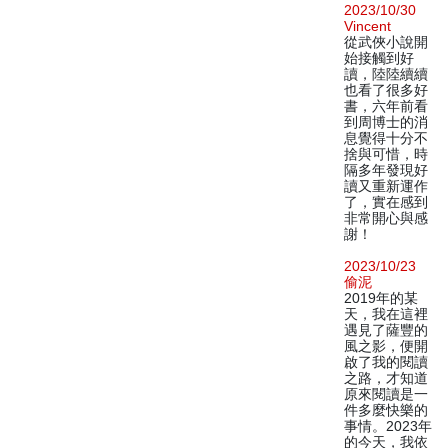
2023/10/30
Vincent
從武俠小說開
始接觸到好
讀，陸陸續續
也看了很多好
書，六年前看
到周博士的消
息覺得十分不
捨與可惜，時
隔多年發現好
讀又重新運作
了，實在感到
非常開心與感
謝！
2023/10/23
偷泥
2019年的某
天，我在這裡
遇見了薩豐的
風之影，便開
啟了我的閱讀
之路，才知道
原來閱讀是一
件多麼快樂的
事情。2023年
的今天，我依