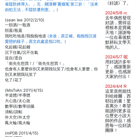
《好讀》了。
雀隄防挾彈人。」元．關漢卿˙竇娥冤˙第三折：「沒來
由犯王法，不隄防遭刑憲。」)
2024/5/8 rc
去年偶然發現
(sean lee 2012/2/10)
好讀，覺得這
一頩酒/一瓶酒
裡根本是寶藏
頩蓋/瓶蓋
天地！謝謝每
我吃吃地道/我痴痴地道
(未改，原正確。痴痴指沉迷
一位在幕後默
愛戀的樣子，原文此處是指口吃。)
默耕耘文學天
化起錢/花起錢
地的人。
沉下住氣/沉不住氣
2024/5/7 呢
逞自/逕自
用好讀許多年
「衛先生想買！/「衛先生想買！」
了，感謝重新
也會有人要麼你別又來開我玩笑了/也會有人要麼，你
更新，也感謝
別又來開我玩笑了
大家的付出！
化了/花了
2024/4/4 R
(MisTvAn 2011/4/15)
這里居然能找
半道體/半導體
到哈維爾．西
大心急/太心急
耶拉的書！驚
喜萬分！希望
數學頭/數學頭腦
能讀到更多這
清帖/請帖
位歷史小說大
外大空/外太空
師的作品！感
鳳火輪/風火輪
恩每一位好讀
團隊！
(mPDB 2011/4/15)