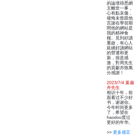
的論壇得悉網
主離世一事，
心有點哀傷，
後悔未曾跟他
言謝在學習期
間他的網站是
我的精神食
糧。見到好讀
重啟，有心人
延續好讀網站
的營運和更
新，很是感
激，對周先生
的貢獻亦致萬
分感謝！
2023/7/4 葉扁
舟先生
相识十年，前
面看过不少好
书，谢谢你。
今年时间更多
了，希望在
haodoo度过
更好的年华。
>>
更多感言