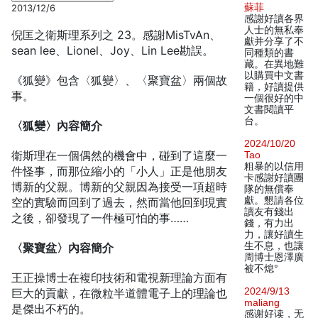
蘇菲
2013/12/6
感謝好讀各界
人士的無私奉
倪匡之衛斯理系列之 23。感謝MisTvAn、
獻并分享了不
sean lee、Lionel、Joy、Lin Lee勘誤。
同種類的書
藏。在異地難
以購買中文書
《狐變》包含〈狐變〉、〈聚寶盆〉兩個故
籍，好讀提供
事。
一個很好的中
文書閱讀平
台。
〈狐變〉內容簡介
2024/10/20
衛斯理在一個偶然的機會中，碰到了這麼一
Tao
粗暴的以信用
件怪事，而那位縮小的「小人」正是他朋友
卡感謝好讀團
博新的父親。博新的父親因為接受一項超時
隊的無償奉
獻。懇請各位
空的實驗而回到了過去，然而當他回到現實
讀友有錢出
之後，卻發現了一件極可怕的事……
錢，有力出
力，讓好讀生
生不息，也讓
〈聚寶盆〉內容簡介
周博士恩澤廣
被不熄°
王正操博士在複印技術和電視新理論方面有
2024/9/13
巨大的貢獻，在微粒半道體電子上的理論也
maliang
是傑出不朽的。
感谢好读，无