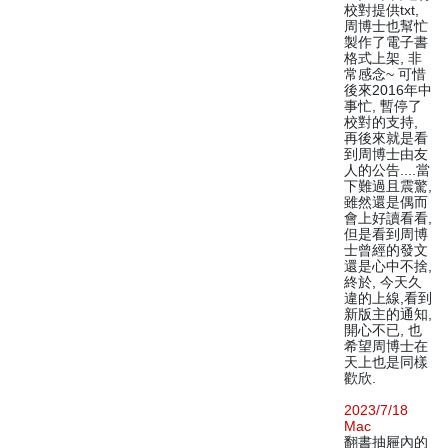
校對提供txt,
周博士也幫忙
製作了電子書
格式上架, 非
常感念~ 可惜
後來2016年中
事忙, 暫停了
校對的支持,
再後來就是看
到周博士由友
人的公告....當
下難過且震驚,
雖然還是偶而
會上好讀看看,
但是看到周博
士曾經的發文
還是心中不捨,
終於, 今天久
違的上線,看到
新版主的通知,
開心不已, 也
希望周博士在
天上也是同樣
歡欣.
2023/7/18
Mac
翻書抽屜內的