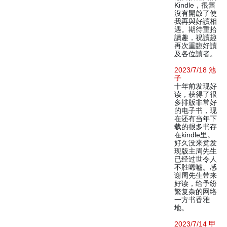
Kindle，很舊
沒有開啟了使
我再與好讀相
遇。期待重拾
讀趣，祝讀趣
再次重臨好讀
及各位讀者。
2023/7/18 池
子
十年前发现好
读，获得了很
多排版非常好
的电子书，现
在还有当年下
载的很多书存
在kindle里。
好久没来竟发
现版主周先生
已经过世令人
不胜唏嘘。感
谢周先生带来
好读，给予纷
繁复杂的网络
一方书香雅
地。
2023/7/14 甲