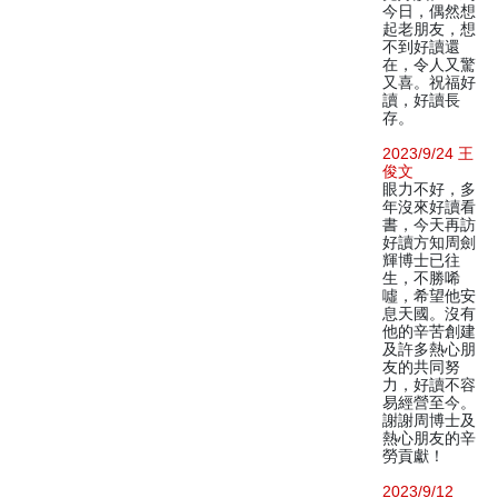
今日，偶然想
起老朋友，想
不到好讀還
在，令人又驚
又喜。祝福好
讀，好讀長
存。
2023/9/24 王
俊文
眼力不好，多
年沒來好讀看
書，今天再訪
好讀方知周劍
輝博士已往
生，不勝唏
噓，希望他安
息天國。沒有
他的辛苦創建
及許多熱心朋
友的共同努
力，好讀不容
易經營至今。
謝謝周博士及
熱心朋友的辛
勞貢獻！
2023/9/12