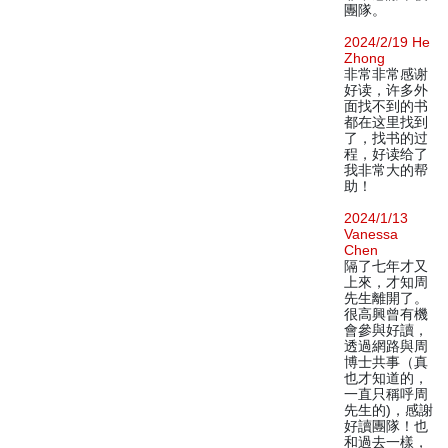
團隊。
2024/2/19 He
Zhong
非常非常感谢
好读，许多外
面找不到的书
都在这里找到
了，找书的过
程，好读给了
我非常大的帮
助！
2024/1/13
Vanessa
Chen
隔了七年才又
上來，才知周
先生離開了。
很高興曾有機
會參與好讀，
透過網路與周
博士共事（真
也才知道的，
一直只稱呼周
先生的)，感謝
好讀團隊！也
和過去一樣，