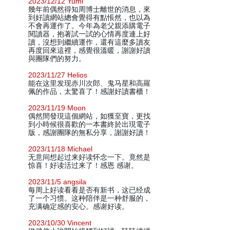
2023/12/12 Yumi
幾年前偶然得知周博士離世的消息，來
到好讀網站總會覺得有點悵然，也以為
不會再運作了。今年為老父親添購電子
閱讀器，抱著試一試的心情再度連上好
讀，沒想到繼續運作，還有這麼多讀友
再度回來這裡，感覺很溫暖，謝謝好讀
與團隊們的努力。
2023/11/27 Helios
能在这里发现赤川次郎、鬼马星和高羅
佩的作品，太驚喜了！感謝好讀書櫃！
2023/11/19 Moon
偶然間發現這個網站，如獲至寶，更找
到小時候很喜歡的一本書終於出現電子
版，感謝團隊的無私分享，謝謝好讀！
2023/11/18 Michael
无意间想起过来好读怀念一下。竟然是
惊喜！好读活过来了！感恩 感谢。
2023/11/5 angsila
每周上好读看看是否有新书，这已经成
了一个习惯。这种陪伴是一种舒服的，
充满确定感的安心。感谢好读。
2023/10/30 Vincent