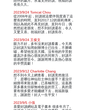
陪伴的歲月。永遠支持好讀。祝福好讀
長長久久。
2023/9/24 Tomcat Chou
從2006年起，好讀就這麼伴我度過了這
麼長的時間。直到2017.12的噩耗傳來，
我以為就此不再見好讀。直到今日，偶
然想起老朋友，想不到好讀還在，令人
又驚又喜。祝福好讀，好讀長存。
2023/9/24 王俊文
眼力不好，多年沒來好讀看書，今天再
訪好讀方知周劍輝博士已往生，不勝唏
噓，希望他安息天國。沒有他的辛苦創
建及許多熱心朋友的共同努力，好讀不
容易經營至今。謝謝周博士及熱心朋友
的辛勞貢獻！
2023/9/12 Charlotte Chang
想不到今天上網查看，好讀竟然復活
了，是哪位神仙壯士伸出援手？還沒仔
細搜尋來龍去脈，已喜極而泣。這嘉惠
眾多書友但卻無啥收益的苦工，真的需
要有很多愛才能繼續下去，祝福新版
主，謝謝您！好人一生平安！
2023/9/5 小張
喜愛好讀網站及電子書本 很多年月了。