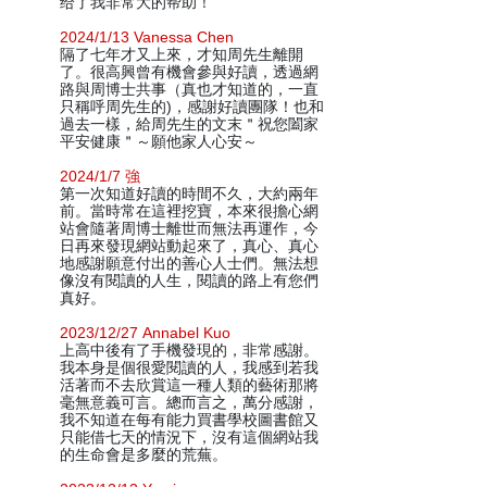
给了我非常大的帮助！
2024/1/13 Vanessa Chen
隔了七年才又上來，才知周先生離開
了。很高興曾有機會參與好讀，透過網
路與周博士共事（真也才知道的，一直
只稱呼周先生的)，感謝好讀團隊！也和
過去一樣，給周先生的文末＂祝您闔家
平安健康＂～願他家人心安～
2024/1/7 強
第一次知道好讀的時間不久，大約兩年
前。當時常在這裡挖寶，本來很擔心網
站會隨著周博士離世而無法再運作，今
日再來發現網站動起來了，真心、真心
地感謝願意付出的善心人士們。無法想
像沒有閱讀的人生，閱讀的路上有您們
真好。
2023/12/27 Annabel Kuo
上高中後有了手機發現的，非常感謝。
我本身是個很愛閱讀的人，我感到若我
活著而不去欣賞這一種人類的藝術那將
毫無意義可言。總而言之，萬分感謝，
我不知道在每有能力買書學校圖書館又
只能借七天的情況下，沒有這個網站我
的生命會是多麼的荒蕪。