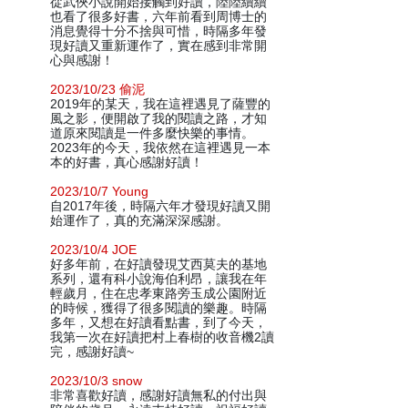
從武俠小說開始接觸到好讀，陸陸續續
也看了很多好書，六年前看到周博士的
消息覺得十分不捨與可惜，時隔多年發
現好讀又重新運作了，實在感到非常開
心與感謝！
2023/10/23 偷泥
2019年的某天，我在這裡遇見了薩豐的
風之影，便開啟了我的閱讀之路，才知
道原來閱讀是一件多麼快樂的事情。
2023年的今天，我依然在這裡遇見一本
本的好書，真心感謝好讀！
2023/10/7 Young
自2017年後，時隔六年才發現好讀又開
始運作了，真的充滿深深感謝。
2023/10/4 JOE
好多年前，在好讀發現艾西莫夫的基地
系列，還有科小說海伯利昂，讓我在年
輕歲月，住在忠孝東路旁玉成公園附近
的時候，獲得了很多閱讀的樂趣。時隔
多年，又想在好讀看點書，到了今天，
我第一次在好讀把村上春樹的收音機2讀
完，感謝好讀~
2023/10/3 snow
非常喜歡好讀，感謝好讀無私的付出與