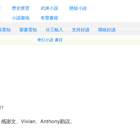
囊
歷史煙雲
武俠小說
懸疑小說
說
小說園地
有聲書籍
誤需知
製書需知
分工輸入
支持好讀
聯絡好讀
奇幻小說 書目
/7
文、Vivian、Anthony勘誤。