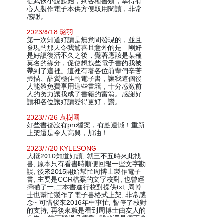
從武俠小說起始，到各種書類，幸得有
心人製作電子本供方便取用閱讀，非常
感謝。
2023/8/18 璐羽
第一次知道好讀是無意間發現的，並且
發現的那天令我驚喜且意外的是—剛好
是好讀復活不久之後，覺著應該是某種
莫名的緣分，促使想找些電子書的我被
帶到了這裡。這裡有著各位前輩們辛苦
掃描、品質極佳的電子書，讓我這個後
人能夠免費享用這些書籍，十分感激前
人的努力讓我成了書籍的富翁。感謝好
讀和各位讓好讀變得更好，讚。
2023/7/26 袁樹國
好些書都沒有prc檔案，有點遺憾！重新
上架還是令人高興，加油！
2023/7/20 KYLESONG
大概2010知道好讀, 就三不五時來此找
書, 原本只有看書時順便回報一些文字勘
誤, 後來2015開始幫忙周博士製作電子
書, 主要是OCR檔案的文字校對, 也曾經
掃瞄了一,二本書進行校對提供txt, 周博
士也幫忙製作了電子書格式上架, 非常感
念~ 可惜後來2016年中事忙, 暫停了校對
的支持, 再後來就是看到周博士由友人的