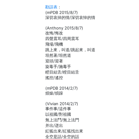
勘誤表
：
(mPDB 2015/8/7)
深切哀掉的情/深切哀悼的情
(Anthony 2015/8/7)
改悔/悔改
四聲震耳/四周震耳
飛場/飛機
跳上來，叫道/跳起來，叫道
坦然著/坦然道
迎頭/迎著
旋毒手/施毒手
瞪目結舌/瞠目結舌
搖控/遙控
(mPDB 2014/2/7)
煩燥/煩躁
(Vivian 2014/2/7)
事件事/這件事
以祖國/對祖國
無上法鬥/無上法門
并出/迸出
紅狐出來/紅狐找出來
全空是話/全空的話