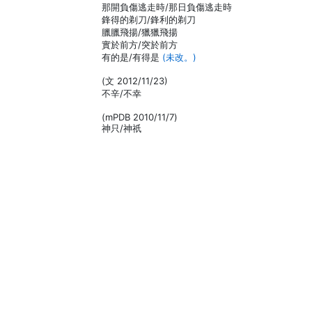
那開負傷逃走時/那日負傷逃走時
鋒得的剃刀/鋒利的剃刀
臘臘飛揚/獵獵飛揚
實於前方/突於前方
有的是/有得是
(未改。)
(文 2012/11/23)
不辛/不幸
(mPDB 2010/11/7)
神只/神祇