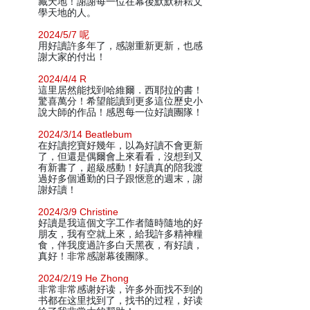
藏天地！謝謝每一位在幕後默默耕耘文
學天地的人。
2024/5/7 呢
用好讀許多年了，感謝重新更新，也感
謝大家的付出！
2024/4/4 R
這里居然能找到哈維爾．西耶拉的書！
驚喜萬分！希望能讀到更多這位歷史小
說大師的作品！感恩每一位好讀團隊！
2024/3/14 Beatlebum
在好讀挖寶好幾年，以為好讀不會更新
了，但還是偶爾會上來看看，沒想到又
有新書了，超級感動！好讀真的陪我渡
過好多個通勤的日子跟愜意的週末，謝
謝好讀！
2024/3/9 Christine
好讀是我這個文字工作者隨時隨地的好
朋友，我有空就上來，給我許多精神糧
食，伴我度過許多白天黑夜，有好讀，
真好！非常感謝幕後團隊。
2024/2/19 He Zhong
非常非常感谢好读，许多外面找不到的
书都在这里找到了，找书的过程，好读