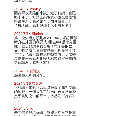
动到我泪流。
2024/9/7 Ashley
因為尋找高陽的小說知道了好讀，也已
經十年了。好讀上高陽的小說也慢慢地
持續更新，越來越全，而且質量上佳，
值得珍藏。感謝好讀！感謝校對者！
2024/6/14 Skelen
第一次知道好讀是在2011年，還記得那
時身在外國的我要找<那些年>是十分困
難，就是好讀令我發現了電子書的世
界。雖然我也會買實體書，但在這十多
年間，也會不斷在這裡找書看。身處香
港也要十分感謝創辦人和製作電子書的
各位讀友，感謝大家！
2024/6/1 德瑞克
感谢你无私的分享。
2024/5/18 布莱恩
《好讀》網站可以說是啟蒙了我對文學
的興趣，一個提供了我自由自在悠遊於
文學書海之中的平台，太感謝《好讀》
了。
2024/5/8 rc
去年偶然發現好讀，覺得這裡根本是寶