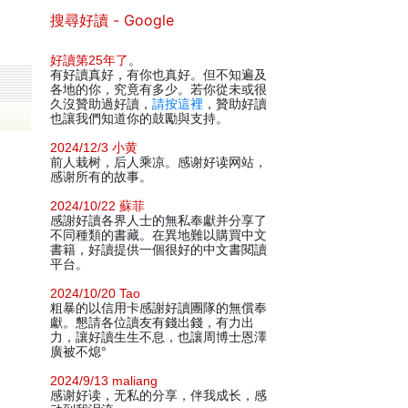
搜尋好讀 - Google
好讀第25年了
。
有好讀真好，有你也真好。但不知遍及
各地的你，究竟有多少。若你從未或很
久沒贊助過好讀，
請按這裡
，贊助好讀
也讓我們知道你的鼓勵與支持。
2024/12/3 小黄
前人栽树，后人乘凉。感谢好读网站，
感谢所有的故事。
2024/10/22 蘇菲
感謝好讀各界人士的無私奉獻并分享了
不同種類的書藏。在異地難以購買中文
書籍，好讀提供一個很好的中文書閱讀
平台。
2024/10/20 Tao
粗暴的以信用卡感謝好讀團隊的無償奉
獻。懇請各位讀友有錢出錢，有力出
力，讓好讀生生不息，也讓周博士恩澤
廣被不熄°
2024/9/13 maliang
感谢好读，无私的分享，伴我成长，感