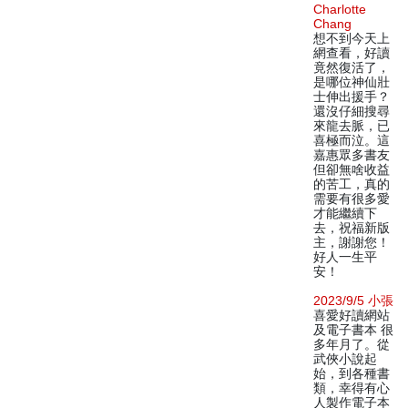
Charlotte
Chang
想不到今天上
網查看，好讀
竟然復活了，
是哪位神仙壯
士伸出援手？
還沒仔細搜尋
來龍去脈，已
喜極而泣。這
嘉惠眾多書友
但卻無啥收益
的苦工，真的
需要有很多愛
才能繼續下
去，祝福新版
主，謝謝您！
好人一生平
安！
2023/9/5 小張
喜愛好讀網站
及電子書本 很
多年月了。從
武俠小說起
始，到各種書
類，幸得有心
人製作電子本