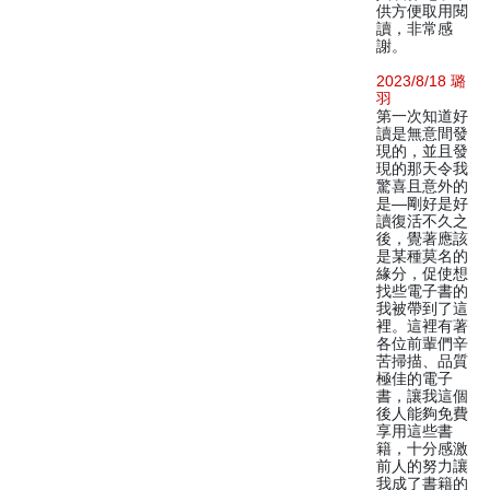
供方便取用閱
讀，非常感
謝。
2023/8/18 璐
羽
第一次知道好
讀是無意間發
現的，並且發
現的那天令我
驚喜且意外的
是—剛好是好
讀復活不久之
後，覺著應該
是某種莫名的
緣分，促使想
找些電子書的
我被帶到了這
裡。這裡有著
各位前輩們辛
苦掃描、品質
極佳的電子
書，讓我這個
後人能夠免費
享用這些書
籍，十分感激
前人的努力讓
我成了書籍的