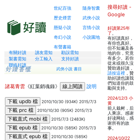
搜尋好讀 -
世紀百強
隨身智囊
Google
歷史煙雲
武俠小說
懸疑小說
言情小說
好讀第25年
了
。
奇幻小說
小說園地
有好讀真好，
有你也真好。
有聲書籍
但不知遍及各
有關好讀
讀友需知
勘誤需知
地的你，究竟
有多少。若你
製書需知
分工輸入
支持好讀
從未或很久沒
聯絡好讀
贊助過好讀，
武俠小說 書目
請按這裡
，贊
助好讀也讓我
們知道你的鼓
諸葛青雲
《紅葉銷魂錄》
說明
勵與支持。
2024/12/3 小
2010/10/30 (934K) 2015/7/3
黄
前人栽树，后
2010/10/30 (905K) 2015/7/3
人乘凉。感谢
好读网站，感
2015/7/3 (2483K)
谢所有的故
2010/10/30 (585K) 2015/7/3
事。
2010/10/30 (585K)
2024/10/22