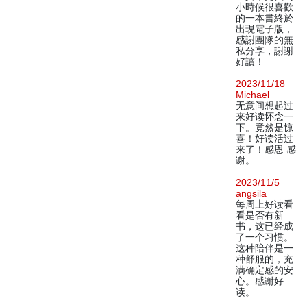
小時候很喜歡
的一本書終於
出現電子版，
感謝團隊的無
私分享，謝謝
好讀！
2023/11/18
Michael
无意间想起过
来好读怀念一
下。竟然是惊
喜！好读活过
来了！感恩 感
谢。
2023/11/5
angsila
每周上好读看
看是否有新
书，这已经成
了一个习惯。
这种陪伴是一
种舒服的，充
满确定感的安
心。感谢好
读。