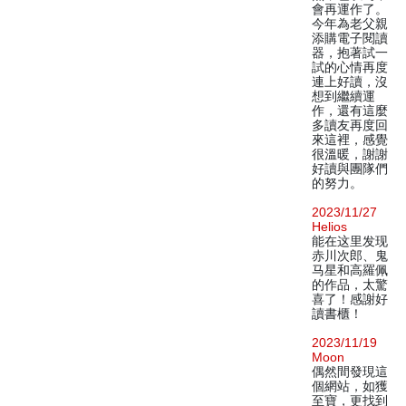
會再運作了。
今年為老父親
添購電子閱讀
器，抱著試一
試的心情再度
連上好讀，沒
想到繼續運
作，還有這麼
多讀友再度回
來這裡，感覺
很溫暖，謝謝
好讀與團隊們
的努力。
2023/11/27
Helios
能在这里发现
赤川次郎、鬼
马星和高羅佩
的作品，太驚
喜了！感謝好
讀書櫃！
2023/11/19
Moon
偶然間發現這
個網站，如獲
至寶，更找到