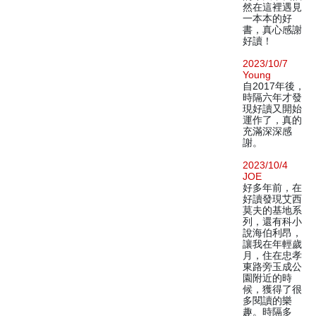
然在這裡遇見
一本本的好
書，真心感謝
好讀！
2023/10/7
Young
自2017年後，
時隔六年才發
現好讀又開始
運作了，真的
充滿深深感
謝。
2023/10/4
JOE
好多年前，在
好讀發現艾西
莫夫的基地系
列，還有科小
說海伯利昂，
讓我在年輕歲
月，住在忠孝
東路旁玉成公
園附近的時
候，獲得了很
多閱讀的樂
趣。時隔多