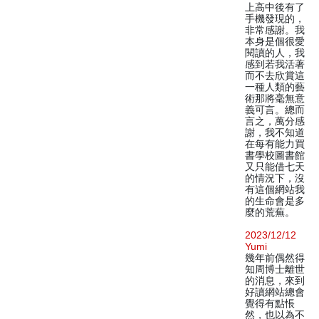
上高中後有了
手機發現的，
非常感謝。我
本身是個很愛
閱讀的人，我
感到若我活著
而不去欣賞這
一種人類的藝
術那將毫無意
義可言。總而
言之，萬分感
謝，我不知道
在每有能力買
書學校圖書館
又只能借七天
的情況下，沒
有這個網站我
的生命會是多
麼的荒蕪。
2023/12/12
Yumi
幾年前偶然得
知周博士離世
的消息，來到
好讀網站總會
覺得有點悵
然，也以為不