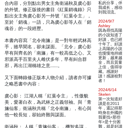
合內容，分別點出男女主角衛涵秋及虞心影
私的分享，伴
我成长，感动
的外號。修正版後的書目《紅葉銷魂錄》只
到我泪流。
點出女主角虞心影另一外號「紅葉令主」，
2024/9/7
至於「銷魂」一語，只為虞心影等人在「銷
Ashley
魂谷」的一段經歷。
因為尋找高陽
的小說知道了
好讀，也已經
本書內容寫「北令南旛」是一對年輕武林高
十年了。好讀
手，雖早聞名，卻未謀面。「北令」虞心影
上高陽的小說
早有與齊名的「南旛」有一較高低之心。又
也慢慢地持續
更新，越來越
邪派高手百里夫人雌伏多年，早有糾合群
全，而且質量
邪，再出江湖稱雄之意……。
上佳，值得珍
藏。感謝好
讀！感謝校對
又下面轉錄修正版本人物介紹，讀者亦可據
者！
之略悉書中內容：
2024/6/14
Skelen
虞心影： 江湖人稱「紅葉令主」，性傲貌
第一次知道好
美，愛著白衣，為武林之正義領袖。與「青
讀是在2011
旛仙客」衛涵秋共稱「北令南旛」，有心與
年，還記得那
時身在外國的
他一較長短，卻始終難與謀面。
我要找<那些
年>是十分困
衛涵秋： 人稱「青旛仙客」，機智多謀，
難，就是好讀