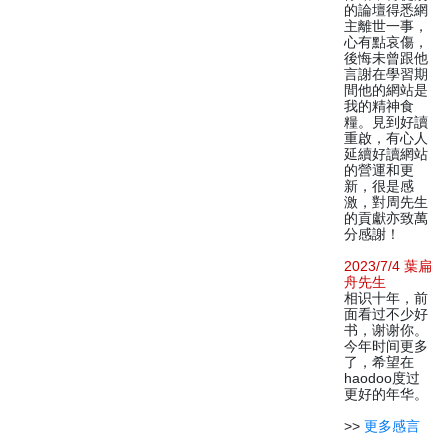
的論壇得悉網
主離世一事，
心有點哀傷，
後悔未曾跟他
言謝在學習期
間他的網站是
我的精神食
糧。見到好讀
重啟，有心人
延續好讀網站
的營運和更
新，很是感
激，對周先生
的貢獻亦致萬
分感謝！
2023/7/4 葉扁
舟先生
相识十年，前
面看过不少好
书，谢谢你。
今年时间更多
了，希望在
haodoo度过
更好的年华。
>>
更多感言