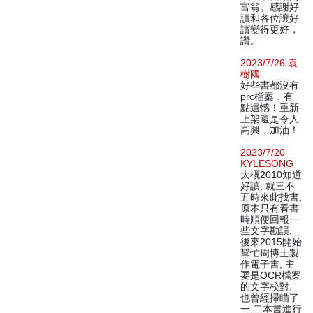
富翁。感謝好
讀和各位讓好
讀變得更好，
讚。
2023/7/26 袁
樹國
好些書都沒有
prc檔案，有
點遺憾！重新
上架還是令人
高興，加油！
2023/7/20
KYLESONG
大概2010知道
好讀, 就三不
五時來此找書,
原本只有看書
時順便回報一
些文字勘誤,
後來2015開始
幫忙周博士製
作電子書, 主
要是OCR檔案
的文字校對,
也曾經掃瞄了
一,二本書進行