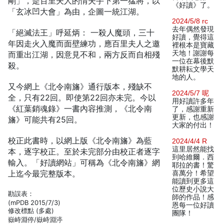
剛」，是百里夫人的情夫手下第一猛將，以
《好讀》了。
「玄冰凹大會」為由，企圖一統江湖。
2024/5/8 rc
去年偶然發現
「絕滅法王」呼延炳： 一殺人魔頭，三十
好讀，覺得這
年因走火入魔而面壁練功，應百里夫人之邀
裡根本是寶藏
天地！謝謝每
而重出江湖，因意見不和，兩方反而自相殘
一位在幕後默
殺。
默耕耘文學天
地的人。
又今網上《北令南旛》通行版本，殘缺不
2024/5/7 呢
全，只有22回。即使第22回亦未完。今以
用好讀許多年
《紅葉銷魂錄》一書內容推測，《北令南
了，感謝重新
更新，也感謝
旛》可能共有25回。
大家的付出！
校正此書時，以網上版《北令南旛》為藍
2024/4/4 R
這里居然能找
本，逐字校正。至於未完部分由校正者逐字
到哈維爾．西
輸入。「好讀網站」可稱為《北令南旛》網
耶拉的書！驚
上迄今最完整版本。
喜萬分！希望
能讀到更多這
位歷史小說大
勘誤表：
師的作品！感
(mPDB 2015/7/3)
恩每一位好讀
修改標點 (多處)
團隊！
嶽峙淵停/嶽峙淵渟