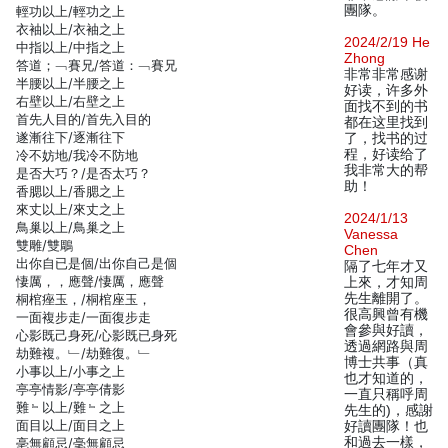
團隊。
輕功以上/輕功之上
衣袖以上/衣袖之上
2024/2/19 He
中指以上/中指之上
Zhong
答道；﹁賽兄/答道：﹁賽兄
非常非常感谢
半腰以上/半腰之上
好读，许多外
右壁以上/右壁之上
面找不到的书
首先人目的/首先入目的
都在这里找到
遂漸往下/逐漸往下
了，找书的过
程，好读给了
冷不妨地/我冷不防地
我非常大的帮
是否大巧？/是否太巧？
助！
香腮以上/香腮之上
來丈以上/來丈之上
2024/1/13
鳥巢以上/鳥巢之上
Vanessa
雙雕/雙鵰
Chen
出你自已是個/出你自己是個
隔了七年才又
悽厲，，應聲/悽厲，應聲
上來，才知周
先生離開了。
桐棺痤玉，/桐棺座玉，
很高興曾有機
一面複步走/一面復步走
會參與好讀，
心影既己身死/心影既已身死
透過網路與周
劫難複。﹂/劫難復。﹂
博士共事（真
小事以上/小事之上
也才知道的，
亭亭情影/亭亭倩影
一直只稱呼周
難﹄以上/難﹄之上
先生的)，感謝
面目以上/面目之上
好讀團隊！也
和過去一樣，
亳無顧忌/毫無顧忌