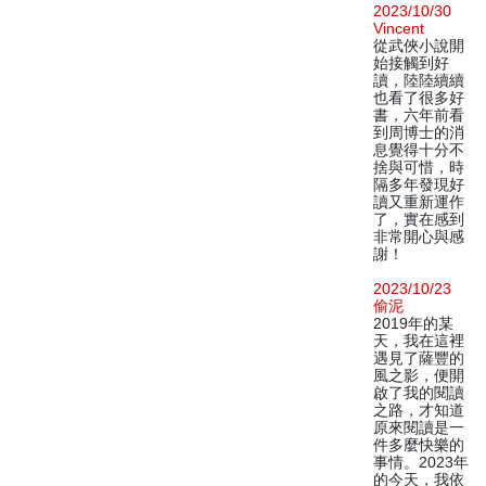
2023/10/30
Vincent
從武俠小說開
始接觸到好
讀，陸陸續續
也看了很多好
書，六年前看
到周博士的消
息覺得十分不
捨與可惜，時
隔多年發現好
讀又重新運作
了，實在感到
非常開心與感
謝！
2023/10/23
偷泥
2019年的某
天，我在這裡
遇見了薩豐的
風之影，便開
啟了我的閱讀
之路，才知道
原來閱讀是一
件多麼快樂的
事情。2023年
的今天，我依