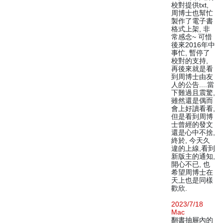
校對提供txt,
周博士也幫忙
製作了電子書
格式上架, 非
常感念~ 可惜
後來2016年中
事忙, 暫停了
校對的支持,
再後來就是看
到周博士由友
人的公告....當
下難過且震驚,
雖然還是偶而
會上好讀看看,
但是看到周博
士曾經的發文
還是心中不捨,
終於, 今天久
違的上線,看到
新版主的通知,
開心不已, 也
希望周博士在
天上也是同樣
歡欣.
2023/7/18
Mac
翻書抽屜內的