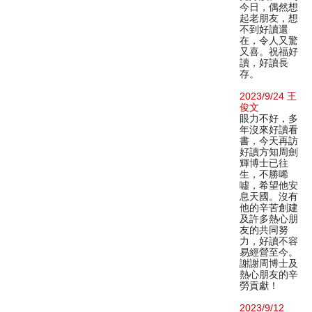
今日，偶然想
起老朋友，想
不到好讀還
在，令人又驚
又喜。祝福好
讀，好讀長
存。
2023/9/24 王
俊文
眼力不好，多
年沒來好讀看
書，今天再訪
好讀方知周劍
輝博士已往
生，不勝唏
噓，希望他安
息天國。沒有
他的辛苦創建
及許多熱心朋
友的共同努
力，好讀不容
易經營至今。
謝謝周博士及
熱心朋友的辛
勞貢獻！
2023/9/12