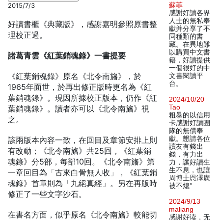
蘇菲
2015/7/3
感謝好讀各界
人士的無私奉
好讀書櫃《典藏版》，感謝嘉明參照原書整
獻并分享了不
理校正過。
同種類的書
藏。在異地難
以購買中文書
諸葛青雲《紅葉銷魂錄》一書提要
籍，好讀提供
一個很好的中
《紅葉銷魂錄》原名《北令南旛》，於
文書閱讀平
台。
1965年面世，於再出修正版時更名為《紅
葉銷魂錄》。現因所據校正版本，仍作《紅
2024/10/20
Tao
葉銷魂錄》。讀者亦可以《北令南旛》視
粗暴的以信用
之。
卡感謝好讀團
隊的無償奉
獻。懇請各位
該兩版本內容一致，在回目及章節安排上則
讀友有錢出
有改動；《北令南旛》共25回，《紅葉銷
錢，有力出
魂錄》分5部，每部10回。《北令南旛》第
力，讓好讀生
生不息，也讓
一章回目為「古來白骨無人收」，《紅葉銷
周博士恩澤廣
魂錄》首章則為「九絕真經」。另在再版時
被不熄°
修正了一些文字沙石。
2024/9/13
maliang
在書名方面，似乎原名《北令南旛》較能切
感谢好读，无