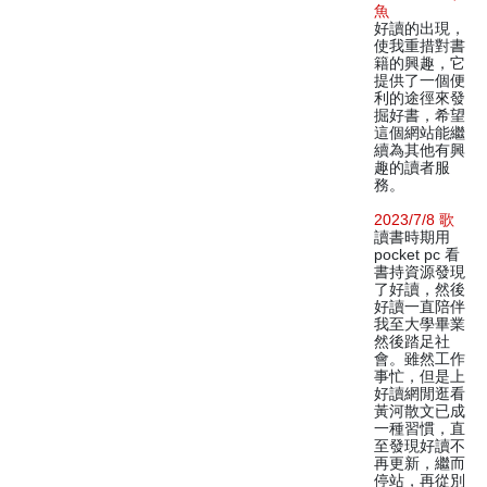
魚
好讀的出現，
使我重措對書
籍的興趣，它
提供了一個便
利的途徑來發
掘好書，希望
這個網站能繼
續為其他有興
趣的讀者服
務。
2023/7/8 歌
讀書時期用
pocket pc 看
書持資源發現
了好讀，然後
好讀一直陪伴
我至大學畢業
然後踏足社
會。雖然工作
事忙，但是上
好讀網閒逛看
黃河散文已成
一種習慣，直
至發現好讀不
再更新，繼而
停站，再從別