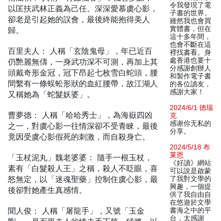
令我發現了電
以匡扶武林正義為己任。深深愛慕虞心影，
子書的世界。
卻老是引起她的誤會，最後終能抱得美人
雖然我也會買
實體書，但在
歸。
這十多年間，
也會不斷在這
百里夫人： 人稱「玄陰鬼母」，年已近百
裡找書看。身
處香港也要十
仍艷麗無儔，一身武功深不可測，再加上其
分感謝創辦人
頭戴奇形金冠，冠下昂起七枚雪白蛇頭，腰
和製作電子書
間繫有一條蜈蚣形狀的血紅腰帶，故江湖人
的各位讀友，
感謝大家！
又稱她為「蛇髮妖婆」。
2024/6/1 德瑞
曹夢德： 人稱「哈哈秀士」，為海嶽四凶
克
感谢你无私的
之一，對虞心影一往情深卻不受青睞，最後
分享。
竟因受虞心影假死的刺激，而自殺身亡。
2024/5/18 布
莱恩
「玉杖泥丸」魏老婆婆： 隨手一根玉杖，
《好讀》網站
素有「白髮殺人王」之稱，殺人不眨眼，喜
可以說是啟蒙
怒無定，以「迷魂聖藥」控制住虞心影，最
了我對文學的
興趣，一個提
後卻對她產生真感情。
供了我自由自
在悠遊於文學
聞人俊： 人稱「屠龍手」，又號「玉金
書海之中的平
台，太感謝