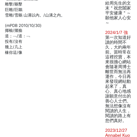
給周先生的文
雕擊/鵰擊
末＂祝您闔家
巨雕/巨鵰
平安健康＂～
雪雕/雪鵰 山溝以內。/山溝之內。
願他家人心安
～
(mPDB 2010/10/30)
揶榆/揶揄
2024/1/7 強
道；﹁/道：﹁
第一次知道好
投有/沒有
讀的時間不
幾上/几上
久，大約兩年
前。當時常在
橡你這/像
這裡挖寶，本
來很擔心網站
會隨著周博士
離世而無法再
運作，今日再
來發現網站動
起來了，真
心、真心地感
謝願意付出的
善心人士們。
無法想像沒有
閱讀的人生，
閱讀的路上有
您們真好。
2023/12/27
Annabel Kuo