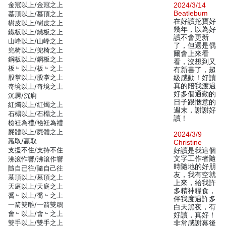
金冠以上/金冠之上
2024/3/14
Beatlebum
墓頂以上/墓頂之上
在好讀挖寶好
樹皮以上/樹皮之上
幾年，以為好
鐵板以上/鐵板之上
讀不會更新
山峰以上/山峰之上
了，但還是偶
兜椅以上/兜椅之上
爾會上來看
鋼板以上/鋼板之上
看，沒想到又
板﹄以上/板﹄之上
有新書了，超
股掌以上/股掌之上
級感動！好讀
真的陪我渡過
奇境以上/奇境之上
好多個通勤的
沉屙/沉痾
日子跟愜意的
紅燭以上/紅燭之上
週末，謝謝好
石榻以上/石榻之上
讀！
檢衽為禮/襝衽為禮
屍體以上/屍體之上
2024/3/9
羸取/贏取
Christine
支援不住/支持不住
好讀是我這個
文字工作者隨
沸滾怍響/沸滾作響
時隨地的好朋
隨自已往/隨自己往
友，我有空就
墓頂以上/墓頂之上
上來，給我許
天庭以上/天庭之上
多精神糧食，
喬﹄以上/喬﹄之上
伴我度過許多
一箭雙雕/一箭雙鵰
白天黑夜，有
會﹄以上/會﹄之上
好讀，真好！
雙手以上/雙手之上
非常感謝幕後