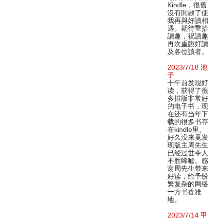
Kindle，很舊
沒有開啟了使
我再與好讀相
遇。期待重拾
讀趣，祝讀趣
再次重臨好讀
及各位讀者。
2023/7/18 池
子
十年前发现好
读，获得了很
多排版非常好
的电子书，现
在还有当年下
载的很多书存
在kindle里。
好久没来竟发
现版主周先生
已经过世令人
不胜唏嘘。感
谢周先生带来
好读，给予纷
繁复杂的网络
一方书香雅
地。
2023/7/14 甲