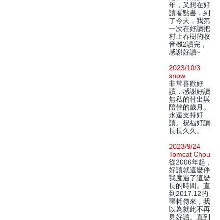
年，又想在好
讀看點書，到
了今天，我第
一次在好讀把
村上春樹的收
音機2讀完，
感謝好讀~
2023/10/3
snow
非常喜歡好
讀，感謝好讀
無私的付出與
陪伴的歲月。
永遠支持好
讀。祝福好讀
長長久久。
2023/9/24
Tomcat Chou
從2006年起，
好讀就這麼伴
我度過了這麼
長的時間。直
到2017.12的
噩耗傳來，我
以為就此不再
見好讀。直到