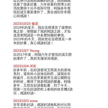
從武俠小說開始接觸到好讀，陸陸續續
也看了很多好書，六年前看到周博士的
消息覺得十分不捨與可惜，時隔多年發
現好讀又重新運作了，實在感到非常開
心與感謝！
2023/10/23 偷泥
2019年的某天，我在這裡遇見了薩豐的
風之影，便開啟了我的閱讀之路，才知
道原來閱讀是一件多麼快樂的事情。
2023年的今天，我依然在這裡遇見一本
本的好書，真心感謝好讀！
2023/10/7 Young
自2017年後，時隔六年才發現好讀又開
始運作了，真的充滿深深感謝。
2023/10/4 JOE
好多年前，在好讀發現艾西莫夫的基地
系列，還有科小說海伯利昂，讓我在年
輕歲月，住在忠孝東路旁玉成公園附近
的時候，獲得了很多閱讀的樂趣。時隔
多年，又想在好讀看點書，到了今天，
我第一次在好讀把村上春樹的收音機2讀
完，感謝好讀~
2023/10/3 snow
非常喜歡好讀，感謝好讀無私的付出與