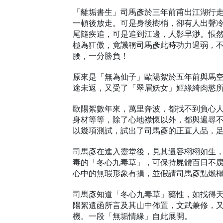
「離垢書生」司馬彥於三年前甫出江湖行
一頓後放走。可是身後樹梢，卻有人出聲
尾隨疾追，可是追到江邊，人影早渺。悵
極為狂傲，竟譏稱司馬彥此時功力過弱，
腰，一分勝負！
原來是「無為仙子」歐陽絮於五年前與馬
途未返，又受了「翠眉妖女」姬綠綺肉慾
歐陽絮數年來，萬里奔波，都找不到負心
身材等等，除了心地襟懷以外，都與遍尋
以幾項測試，試出了司馬彥的正直人品，
司馬彥在進入靈堂後，見其遺容栩栩如生
毒的「冬心九毒草」，可保持屍體百日不
心中的無瑕形象有損，並假請司馬彥點燃
司馬彥知道「冬心九毒草」藥性，如找得
陽絮遺函所言及其山中佈置，文武兼修，
機。一段「無垢情緣」自此展開。