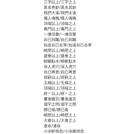
三字以上/三字之上
莫名奇妙/莫名其妙
我們大遠/我們太遠
攝人魂魄/懾人魂魄
頂端以上/頂端之上
庵門以上/庵門之上
一佛涅磐/一佛涅槃
自已則飄/自己則飄
知道自已在單/知道自己在單
峭壁以上/峭壁之上
盛會以上/盛會之上
蜻蜒點水/蜻蜓點水
深人虎穴/深入虎穴
自已將更/自己將更
碧蘚以上/碧蘚之上
玉榻以上/玉榻之上
頂端以上/頂端之上
經﹄以上/經﹄之上
屢進饞言/屢進讒言
眉宇之問/眉宇之間
體已複/體已復
峭壁以上/峭壁之上
大會以上/大會之上
遣命/遺命
小冰昕得忽/小冰聽得忽