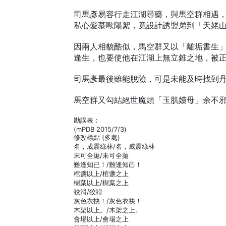
司馬彥易容行走江湖尋藥，與馬空群相遇
私心愛慕歐陽絮，竟設計誘盟弟到「天姥
因兩人相貌酷似，馬空群又以「離垢書生
逢生，也要使他在江湖上無立錐之地，被
司馬彥最後雖能脫險，可是未能及時找到
馬空群又勾結絕世魔頭「玉肌嫫母」余不
勘誤表：
(mPDB 2015/7/3)
修改標點 (多處)
名，成震綠林/名，威震綠林
末可全拋/未可全拋
難逢知已！/難逢知己！
棺盞以上/棺盞之上
樹葉以上/樹葉之上
狡滑/狡猾
灰色衣抉！/灰色衣袂！
木架以上。/木架之上。
會場以上/會場之上