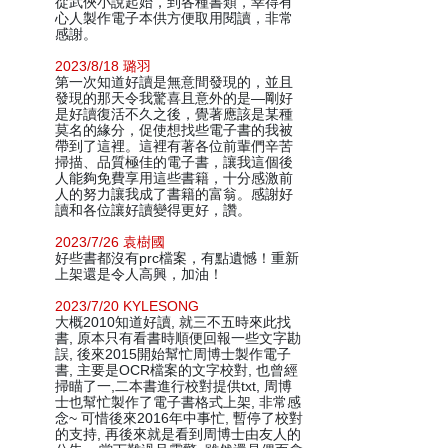
從武俠小說起始，到各種書類，幸得有
心人製作電子本供方便取用閱讀，非常
感謝。
2023/8/18 璐羽
第一次知道好讀是無意間發現的，並且
發現的那天令我驚喜且意外的是—剛好
是好讀復活不久之後，覺著應該是某種
莫名的緣分，促使想找些電子書的我被
帶到了這裡。這裡有著各位前輩們辛苦
掃描、品質極佳的電子書，讓我這個後
人能夠免費享用這些書籍，十分感激前
人的努力讓我成了書籍的富翁。感謝好
讀和各位讓好讀變得更好，讚。
2023/7/26 袁樹國
好些書都沒有prc檔案，有點遺憾！重新
上架還是令人高興，加油！
2023/7/20 KYLESONG
大概2010知道好讀, 就三不五時來此找
書, 原本只有看書時順便回報一些文字勘
誤, 後來2015開始幫忙周博士製作電子
書, 主要是OCR檔案的文字校對, 也曾經
掃瞄了一,二本書進行校對提供txt, 周博
士也幫忙製作了電子書格式上架, 非常感
念~ 可惜後來2016年中事忙, 暫停了校對
的支持, 再後來就是看到周博士由友人的