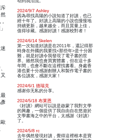
动到我泪流。
訓斥
2024/9/7 Ashley
自然
因為尋找高陽的小說知道了好讀，也已
氣，
經十年了。好讀上高陽的小說也慢慢地
持續更新，越來越全，而且質量上佳，
崖」
值得珍藏。感謝好讀！感謝校對者！
2024/6/14 Skelen
第一次知道好讀是在2011年，還記得那
然迷
時身在外國的我要找<那些年>是十分困
難，就是好讀令我發現了電子書的世
界。雖然我也會買實體書，但在這十多
年間，也會不斷在這裡找書看。身處香
情、
港也要十分感謝創辦人和製作電子書的
。又
各位讀友，感謝大家！
2024/6/1 德瑞克
感谢你无私的分享。
上最
2024/5/18 布莱恩
馬彥
《好讀》網站可以說是啟蒙了我對文學
的興趣，一個提供了我自由自在悠遊於
文學書海之中的平台，太感謝《好讀》
了。
見歐
生
2024/5/8 rc
去年偶然發現好讀，覺得這裡根本是寶