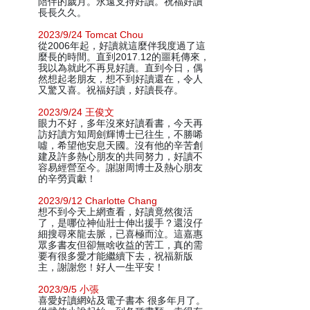
陪伴的歲月。永遠支持好讀。祝福好讀
長長久久。
2023/9/24 Tomcat Chou
從2006年起，好讀就這麼伴我度過了這
麼長的時間。直到2017.12的噩耗傳來，
我以為就此不再見好讀。直到今日，偶
然想起老朋友，想不到好讀還在，令人
又驚又喜。祝福好讀，好讀長存。
2023/9/24 王俊文
眼力不好，多年沒來好讀看書，今天再
訪好讀方知周劍輝博士已往生，不勝唏
噓，希望他安息天國。沒有他的辛苦創
建及許多熱心朋友的共同努力，好讀不
容易經營至今。謝謝周博士及熱心朋友
的辛勞貢獻！
2023/9/12 Charlotte Chang
想不到今天上網查看，好讀竟然復活
了，是哪位神仙壯士伸出援手？還沒仔
細搜尋來龍去脈，已喜極而泣。這嘉惠
眾多書友但卻無啥收益的苦工，真的需
要有很多愛才能繼續下去，祝福新版
主，謝謝您！好人一生平安！
2023/9/5 小張
喜愛好讀網站及電子書本 很多年月了。