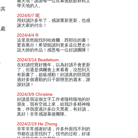
藏天地！謝謝每一位在幕後默默耕耘文
學天地的人。
知其
2024/5/7 呢
用好讀許多年了，感謝重新更新，也感
謝大家的付出！
絕處
2024/4/4 R
這里居然能找到哈維爾．西耶拉的書！
驚喜萬分！希望能讀到更多這位歷史小
。
說大師的作品！感恩每一位好讀團隊！
2024/3/14 Beatlebum
。
在好讀挖寶好幾年，以為好讀不會更新
了，但還是偶爾會上來看看，沒想到又
有新書了，超級感動！好讀真的陪我渡
過好多個通勤的日子跟愜意的週末，謝
謝好讀！
2024/3/9 Christine
好讀是我這個文字工作者隨時隨地的好
朋友，我有空就上來，給我許多精神糧
食，伴我度過許多白天黑夜，有好讀，
真好！非常感謝幕後團隊。
2024/2/19 He Zhong
非常非常感谢好读，许多外面找不到的
书都在这里找到了，找书的过程，好读