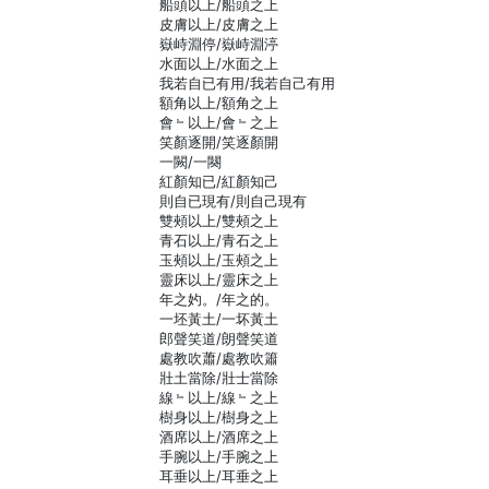
船頭以上/船頭之上
皮膚以上/皮膚之上
嶽峙淵停/嶽峙淵渟
水面以上/水面之上
我若自已有用/我若自己有用
額角以上/額角之上
會﹄以上/會﹄之上
笑顏逐開/笑逐顏開
一闕/一闋
紅顏知已/紅顏知己
則自已現有/則自己現有
雙頰以上/雙頰之上
青石以上/青石之上
玉頰以上/玉頰之上
靈床以上/靈床之上
年之妁。/年之的。
一坯黃土/一坏黃土
郎聲笑道/朗聲笑道
處教吹蕭/處教吹簫
壯土當除/壯士當除
線﹄以上/線﹄之上
樹身以上/樹身之上
酒席以上/酒席之上
手腕以上/手腕之上
耳垂以上/耳垂之上