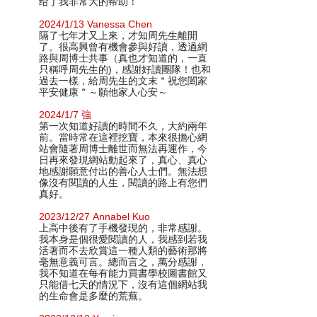
给了我非常大的帮助！
2024/1/13 Vanessa Chen
隔了七年才又上來，才知周先生離開
了。很高興曾有機會參與好讀，透過網
路與周博士共事（真也才知道的，一直
只稱呼周先生的)，感謝好讀團隊！也和
過去一樣，給周先生的文末＂祝您闔家
平安健康＂～願他家人心安～
2024/1/7 強
第一次知道好讀的時間不久，大約兩年
前。當時常在這裡挖寶，本來很擔心網
站會隨著周博士離世而無法再運作，今
日再來發現網站動起來了，真心、真心
地感謝願意付出的善心人士們。無法想
像沒有閱讀的人生，閱讀的路上有您們
真好。
2023/12/27 Annabel Kuo
上高中後有了手機發現的，非常感謝。
我本身是個很愛閱讀的人，我感到若我
活著而不去欣賞這一種人類的藝術那將
毫無意義可言。總而言之，萬分感謝，
我不知道在每有能力買書學校圖書館又
只能借七天的情況下，沒有這個網站我
的生命會是多麼的荒蕪。