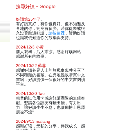
搜尋好讀 - Google
好讀第25年了
。
有好讀真好，有你也真好。但不知遍及
各地的你，究竟有多少。若你從未或很
久沒贊助過好讀，
請按這裡
，贊助好讀
也讓我們知道你的鼓勵與支持。
2024/12/3 小黄
前人栽树，后人乘凉。感谢好读网站，
感谢所有的故事。
2024/10/22 蘇菲
感謝好讀各界人士的無私奉獻并分享了
不同種類的書藏。在異地難以購買中文
書籍，好讀提供一個很好的中文書閱讀
平台。
2024/10/20 Tao
粗暴的以信用卡感謝好讀團隊的無償奉
獻。懇請各位讀友有錢出錢，有力出
力，讓好讀生生不息，也讓周博士恩澤
廣被不熄°
2024/9/13 maliang
感谢好读，无私的分享，伴我成长，感