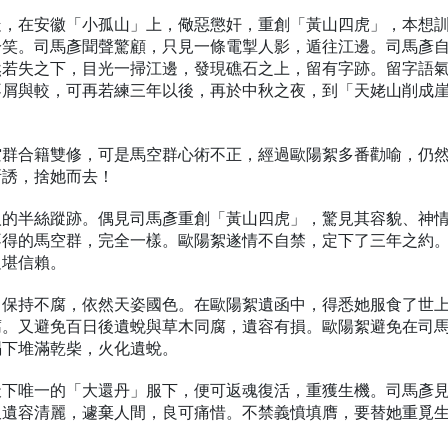
走，在安徽「小孤山」上，儆惡懲奸，重創「黃山四虎」，本想
冷笑。司馬彥聞聲驚顧，只見一條電掣人影，遁往江邊。司馬彥
然若失之下，目光一掃江邊，發現礁石之上，留有字跡。留字語
不屑與較，可再若練三年以後，再於中秋之夜，到「天姥山削成
空群合籍雙修，可是馬空群心術不正，經過歐陽絮多番勸喻，仍
所誘，捨她而去！
人的半絲蹤跡。偶見司馬彥重創「黃山四虎」，驚見其容貌、神
不得的馬空群，完全一樣。歐陽絮遂情不自禁，定下了三年之約
足堪信賴。
，保持不腐，依然天姿國色。在歐陽絮遺函中，得悉她服食了世
腐。又避免百日後遺蛻與草木同腐，遺容有損。歐陽絮避免在司
榻下堆滿乾柴，火化遺蛻。
天下唯一的「大還丹」服下，便可返魂復活，重獲生機。司馬彥
又遺容清麗，遽棄人間，良可痛惜。不禁義憤填膺，要替她重覓