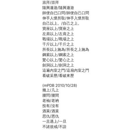
祟拜/崇拜
隨興邀遊/隨興遨遊
師便自已口問/師便自己口問
伸手人懷所取/伸手入懷所取
自己以上。/自己之上。
寶座以上/寶座之上
左肩以上/左肩之上
戰場以上/戰場之上
千斤以上/千斤之上
所長以上施為/所長之上施為
鋼索以上/鋼索之上
驚心以上/驚心之上
劍洞以上/劍洞之上
這遍內室之門/這扇內室之門
看破采歷/看破來歷
(mPDB 2010/10/28)
幾上/几上
腰問/腰間
老袖/老衲
投有/沒有
酒萊/酒菜
思仇/恩仇
一且遇上/一旦
不諸規戒/不諳