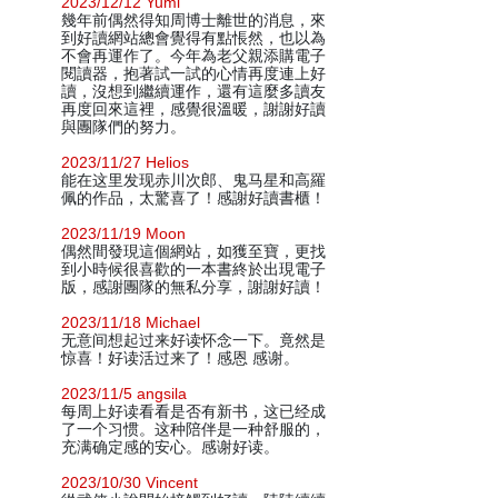
2023/12/12 Yumi
幾年前偶然得知周博士離世的消息，來
到好讀網站總會覺得有點悵然，也以為
不會再運作了。今年為老父親添購電子
閱讀器，抱著試一試的心情再度連上好
讀，沒想到繼續運作，還有這麼多讀友
再度回來這裡，感覺很溫暖，謝謝好讀
與團隊們的努力。
2023/11/27 Helios
能在这里发现赤川次郎、鬼马星和高羅
佩的作品，太驚喜了！感謝好讀書櫃！
2023/11/19 Moon
偶然間發現這個網站，如獲至寶，更找
到小時候很喜歡的一本書終於出現電子
版，感謝團隊的無私分享，謝謝好讀！
2023/11/18 Michael
无意间想起过来好读怀念一下。竟然是
惊喜！好读活过来了！感恩 感谢。
2023/11/5 angsila
每周上好读看看是否有新书，这已经成
了一个习惯。这种陪伴是一种舒服的，
充满确定感的安心。感谢好读。
2023/10/30 Vincent