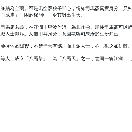
，並結為金蘭。可是馬空群狼子野心，得知司馬彥真實身分，又
山削成崖」，困於秘洞中，令其難出生天。
」司馬彥名義，在江湖上興波作浪，為非作惡。即使司馬彥可以
正派人士排斥。又借用其身分，意圖欺騙司馬彥的紅粉知己。
丹藥拯救歐陽絮，不禁情天有憾。而正派人士，亦已視之如仇讎
邪等人，成立「八霸幫」，為「八霸天」之一，意圖一統江湖……