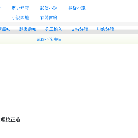
囊
歷史煙雲
武俠小說
懸疑小說
說
小說園地
有聲書籍
誤需知
製書需知
分工輸入
支持好讀
聯絡好讀
武俠小說 書目
整理校正過。