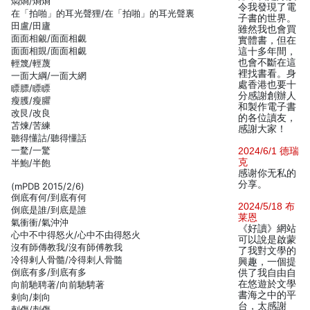
燜烱/烱烱
令我發現了電
在「拍啪」的耳光聲狸/在「拍啪」的耳光聲裏
子書的世界。
田盧/田廬
雖然我也會買
面面相覦/面面相覷
實體書，但在
面面相覬/面面相覷
這十多年間，
也會不斷在這
輕篾/輕蔑
裡找書看。身
一面大綱/一面大網
處香港也要十
瞟膘/瞟瞟
分感謝創辦人
瘦臒/瘦臞
和製作電子書
改艮/改良
的各位讀友，
苫煉/苦練
感謝大家！
聽得懂詁/聽得懂話
一騖/一驚
2024/6/1 德瑞
克
半鮑/半飽
感谢你无私的
分享。
(mPDB 2015/2/6)
倒底有何/到底有何
2024/5/18 布
倒底是誰/到底是誰
莱恩
氣衝衝/氣沖沖
《好讀》網站
心中不中得怒火/心中不由得怒火
可以說是啟蒙
沒有師傳教我/沒有師傅教我
了我對文學的
冷得剌人骨髓/冷得刺人骨髓
興趣，一個提
倒底有多/到底有多
供了我自由自
在悠遊於文學
向前馳聘著/向前馳騁著
書海之中的平
剌向/刺向
台，太感謝
剌傷/刺傷