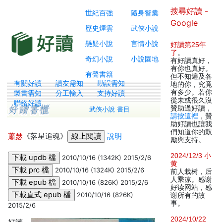
搜尋好讀 -
世紀百強
隨身智囊
Google
歷史煙雲
武俠小說
懸疑小說
言情小說
好讀第25年
了
。
奇幻小說
小說園地
有好讀真好，
有你也真好。
有聲書籍
但不知遍及各
有關好讀
讀友需知
勘誤需知
地的你，究竟
有多少。若你
製書需知
分工輸入
支持好讀
從未或很久沒
聯絡好讀
贊助過好讀，
武俠小說 書目
請按這裡
，贊
助好讀也讓我
們知道你的鼓
蕭瑟
《落星追魂》
說明
勵與支持。
2024/12/3 小
2010/10/16 (1342K) 2015/2/6
黄
2010/10/16 (1324K) 2015/2/6
前人栽树，后
人乘凉。感谢
2010/10/16 (826K) 2015/2/6
好读网站，感
2010/10/16 (826K)
谢所有的故
事。
2015/2/6
2024/10/22