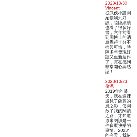
2023/10/30
Vincent
從武俠小說開
始接觸到好
讀，陸陸續續
也看了很多好
書，六年前看
到周博士的消
息覺得十分不
捨與可惜，時
隔多年發現好
讀又重新運作
了，實在感到
非常開心與感
謝！
2023/10/23
偷泥
2019年的某
天，我在這裡
遇見了薩豐的
風之影，便開
啟了我的閱讀
之路，才知道
原來閱讀是一
件多麼快樂的
事情。2023年
的今天，我依