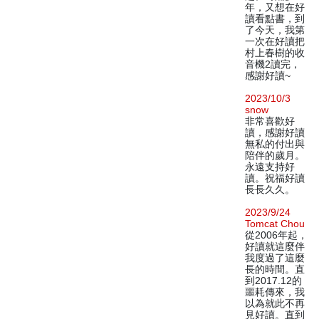
年，又想在好
讀看點書，到
了今天，我第
一次在好讀把
村上春樹的收
音機2讀完，
感謝好讀~
2023/10/3
snow
非常喜歡好
讀，感謝好讀
無私的付出與
陪伴的歲月。
永遠支持好
讀。祝福好讀
長長久久。
2023/9/24
Tomcat Chou
從2006年起，
好讀就這麼伴
我度過了這麼
長的時間。直
到2017.12的
噩耗傳來，我
以為就此不再
見好讀。直到