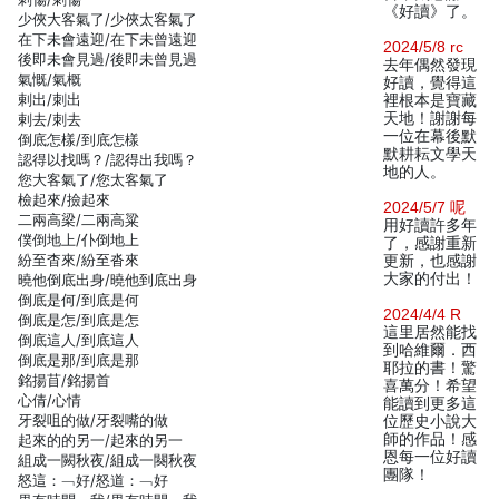
《好讀》了。
少俠大客氣了/少俠太客氣了
在下未會遠迎/在下未曾遠迎
2024/5/8 rc
後即未會見過/後即未曾見過
去年偶然發現
氣慨/氣概
好讀，覺得這
剌出/刺出
裡根本是寶藏
天地！謝謝每
剌去/刺去
一位在幕後默
倒底怎樣/到底怎樣
默耕耘文學天
認得以找嗎？/認得出我嗎？
地的人。
您大客氣了/您太客氣了
檢起來/撿起來
2024/5/7 呢
二兩高梁/二兩高粱
用好讀許多年
僕倒地上/仆倒地上
了，感謝重新
紛至杳來/紛至沓來
更新，也感謝
大家的付出！
曉他倒底出身/曉他到底出身
倒底是何/到底是何
2024/4/4 R
倒底是怎/到底是怎
這里居然能找
倒底這人/到底這人
到哈維爾．西
倒底是那/到底是那
耶拉的書！驚
銘揚苜/銘揚首
喜萬分！希望
心倩/心情
能讀到更多這
牙裂咀的做/牙裂嘴的做
位歷史小說大
師的作品！感
起來的的另一/起來的另一
恩每一位好讀
組成一闕秋夜/組成一闋秋夜
團隊！
怒這：﹁好/怒道：﹁好