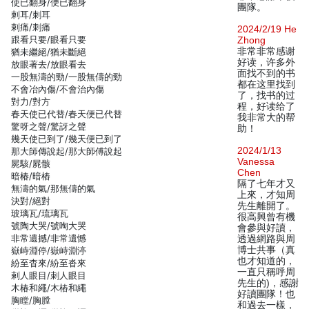
使已翻身/便已翻身
團隊。
剌耳/刺耳
剌痛/刺痛
2024/2/19 He
跟看只要/眼看只要
Zhong
非常非常感谢
猶未繼絕/猶未斷絕
好读，许多外
放眼著去/放眼看去
面找不到的书
一股無濤的勁/一股無儔的勁
都在这里找到
不會冶內傷/不會治內傷
了，找书的过
對力/對方
程，好读给了
春天使已代替/春天便已代替
我非常大的帮
驚呀之聲/驚訝之聲
助！
幾天使已到了/幾天便已到了
2024/1/13
那大師傳說起/那大師傅說起
Vanessa
屍駭/屍骸
Chen
暗椿/暗樁
隔了七年才又
無濤的氣/那無儔的氣
上來，才知周
決對/絕對
先生離開了。
玻璃瓦/琉璃瓦
很高興曾有機
號陶大哭/號啕大哭
會參與好讀，
非常遺撼/非常遺憾
透過網路與周
博士共事（真
嶽峙淵停/嶽峙淵渟
也才知道的，
紛至杳來/紛至沓來
一直只稱呼周
剌人眼目/刺人眼目
先生的)，感謝
木椿和繩/木樁和繩
好讀團隊！也
胸瞠/胸膛
和過去一樣，