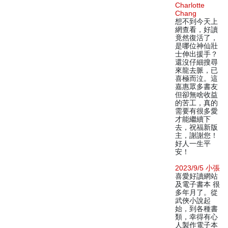
Charlotte
Chang
想不到今天上
網查看，好讀
竟然復活了，
是哪位神仙壯
士伸出援手？
還沒仔細搜尋
來龍去脈，已
喜極而泣。這
嘉惠眾多書友
但卻無啥收益
的苦工，真的
需要有很多愛
才能繼續下
去，祝福新版
主，謝謝您！
好人一生平
安！
2023/9/5 小張
喜愛好讀網站
及電子書本 很
多年月了。從
武俠小說起
始，到各種書
類，幸得有心
人製作電子本