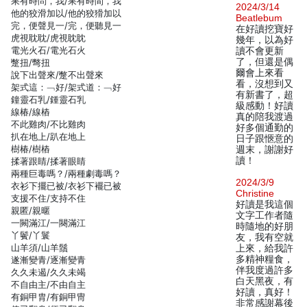
果有時問，我/果有時間，我
2024/3/14
他的狡滑加以/他的狡猾加以
Beatlebum
完，便聲見一/完，便聽見一
在好讀挖寶好
虎視耽耽/虎視眈眈
幾年，以為好
電光火石/電光石火
讀不會更新
了，但還是偶
蹩扭/彆扭
爾會上來看
說下出聲來/蹩不出聲來
看，沒想到又
架式這：﹁好/架式道：﹁好
有新書了，超
鐘靈石乳/鍾靈石乳
級感動！好讀
線椿/線樁
真的陪我渡過
不此雞肉/不比雞肉
好多個通勤的
扒在地上/趴在地上
日子跟愜意的
樹椿/樹樁
週末，謝謝好
讀！
揉著跟睛/揉著眼睛
兩種巨毒嗎？/兩種劇毒嗎？
2024/3/9
衣衫下擺已被/衣衫下襬已被
Christine
支援不住/支持不住
好讀是我這個
親匿/親暱
文字工作者隨
一闕滿江/一闋滿江
時隨地的好朋
丫鬢/丫鬟
友，我有空就
山羊須/山羊鬚
上來，給我許
多精神糧食，
遂漸變青/逐漸變青
伴我度過許多
久久未遏/久久未竭
白天黑夜，有
不自由主/不由自主
好讀，真好！
有銅甲胄/有銅甲冑
非常感謝幕後