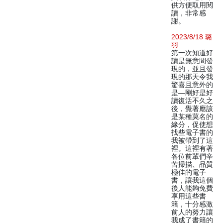
供方便取用閱
讀，非常感
謝。
2023/8/18 璐
羽
第一次知道好
讀是無意間發
現的，並且發
現的那天令我
驚喜且意外的
是—剛好是好
讀復活不久之
後，覺著應該
是某種莫名的
緣分，促使想
找些電子書的
我被帶到了這
裡。這裡有著
各位前輩們辛
苦掃描、品質
極佳的電子
書，讓我這個
後人能夠免費
享用這些書
籍，十分感激
前人的努力讓
我成了書籍的