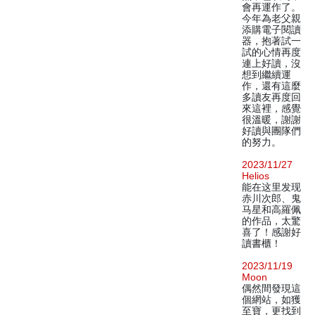
會再運作了。
今年為老父親
添購電子閱讀
器，抱著試一
試的心情再度
連上好讀，沒
想到繼續運
作，還有這麼
多讀友再度回
來這裡，感覺
很溫暖，謝謝
好讀與團隊們
的努力。
2023/11/27
Helios
能在这里发现
赤川次郎、鬼
马星和高羅佩
的作品，太驚
喜了！感謝好
讀書櫃！
2023/11/19
Moon
偶然間發現這
個網站，如獲
至寶，更找到