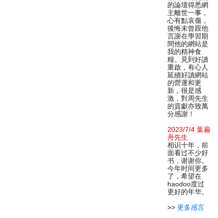
的論壇得悉網
主離世一事，
心有點哀傷，
後悔未曾跟他
言謝在學習期
間他的網站是
我的精神食
糧。見到好讀
重啟，有心人
延續好讀網站
的營運和更
新，很是感
激，對周先生
的貢獻亦致萬
分感謝！
2023/7/4 葉扁
舟先生
相识十年，前
面看过不少好
书，谢谢你。
今年时间更多
了，希望在
haodoo度过
更好的年华。
>>
更多感言