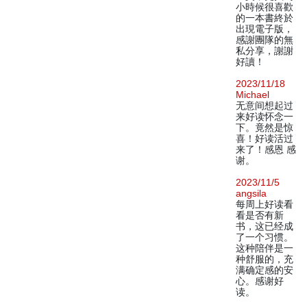
小時候很喜歡
的一本書終於
出現電子版，
感謝團隊的無
私分享，謝謝
好讀！
2023/11/18
Michael
无意间想起过
来好读怀念一
下。竟然是惊
喜！好读活过
来了！感恩 感
谢。
2023/11/5
angsila
每周上好读看
看是否有新
书，这已经成
了一个习惯。
这种陪伴是一
种舒服的，充
满确定感的安
心。感谢好
读。