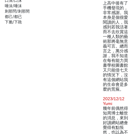
口沬/口沫
上高中後有了
唾沬/唾沫
手機發現的，
剎那問/剎那間
非常感謝。我
都己/都已
本身是個很愛
下脆/下跪
閱讀的人，我
感到若我活著
而不去欣賞這
一種人類的藝
術那將毫無意
義可言。總而
言之，萬分感
謝，我不知道
在每有能力買
書學校圖書館
又只能借七天
的情況下，沒
有這個網站我
的生命會是多
麼的荒蕪。
2023/12/12
Yumi
幾年前偶然得
知周博士離世
的消息，來到
好讀網站總會
覺得有點悵
然，也以為不