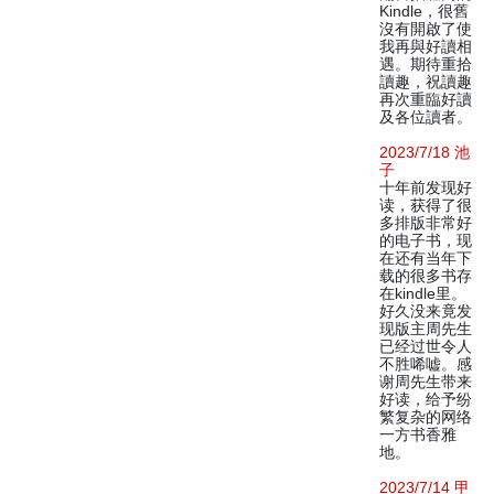
Kindle，很舊
沒有開啟了使
我再與好讀相
遇。期待重拾
讀趣，祝讀趣
再次重臨好讀
及各位讀者。
2023/7/18 池
子
十年前发现好
读，获得了很
多排版非常好
的电子书，现
在还有当年下
载的很多书存
在kindle里。
好久没来竟发
现版主周先生
已经过世令人
不胜唏嘘。感
谢周先生带来
好读，给予纷
繁复杂的网络
一方书香雅
地。
2023/7/14 甲