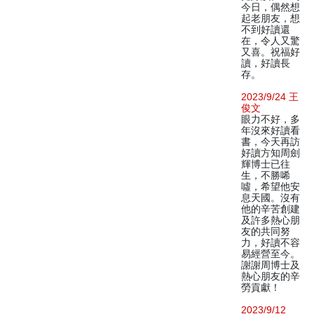
今日，偶然想
起老朋友，想
不到好讀還
在，令人又驚
又喜。祝福好
讀，好讀長
存。
2023/9/24 王
俊文
眼力不好，多
年沒來好讀看
書，今天再訪
好讀方知周劍
輝博士已往
生，不勝唏
噓，希望他安
息天國。沒有
他的辛苦創建
及許多熱心朋
友的共同努
力，好讀不容
易經營至今。
謝謝周博士及
熱心朋友的辛
勞貢獻！
2023/9/12