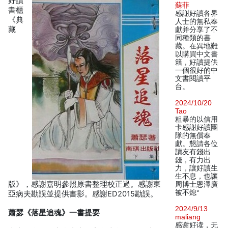
好讀
蘇菲
書櫃
感謝好讀各界
《典
人士的無私奉
藏
獻并分享了不
同種類的書
藏。在異地難
以購買中文書
籍，好讀提供
一個很好的中
文書閱讀平
台。
2024/10/20
Tao
粗暴的以信用
卡感謝好讀團
隊的無償奉
獻。懇請各位
讀友有錢出
錢，有力出
力，讓好讀生
生不息，也讓
版》，感謝嘉明參照原書整理校正過。感謝東
周博士恩澤廣
被不熄°
亞病夫勘誤並提供書影。感謝ED2015勘誤。
2024/9/13
蕭瑟《落星追魂》一書提要
maliang
感谢好读，无