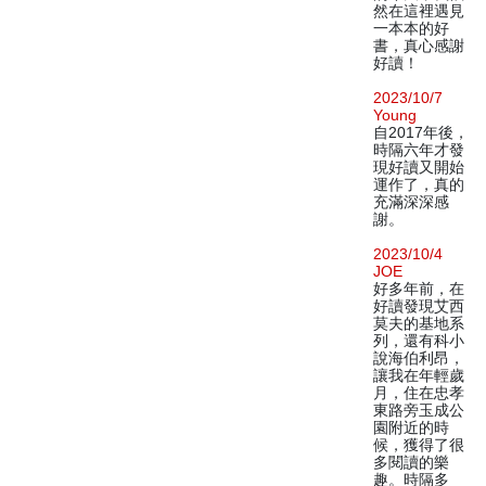
然在這裡遇見
一本本的好
書，真心感謝
好讀！
2023/10/7
Young
自2017年後，
時隔六年才發
現好讀又開始
運作了，真的
充滿深深感
謝。
2023/10/4
JOE
好多年前，在
好讀發現艾西
莫夫的基地系
列，還有科小
說海伯利昂，
讓我在年輕歲
月，住在忠孝
東路旁玉成公
園附近的時
候，獲得了很
多閱讀的樂
趣。時隔多