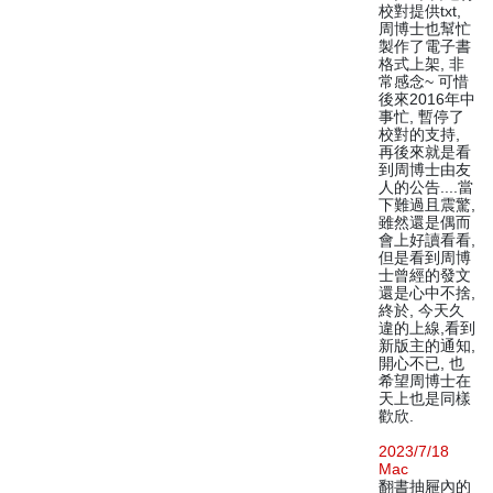
校對提供txt,
周博士也幫忙
製作了電子書
格式上架, 非
常感念~ 可惜
後來2016年中
事忙, 暫停了
校對的支持,
再後來就是看
到周博士由友
人的公告....當
下難過且震驚,
雖然還是偶而
會上好讀看看,
但是看到周博
士曾經的發文
還是心中不捨,
終於, 今天久
違的上線,看到
新版主的通知,
開心不已, 也
希望周博士在
天上也是同樣
歡欣.
2023/7/18
Mac
翻書抽屜內的