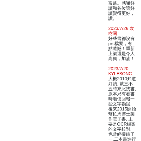
富翁。感謝好
讀和各位讓好
讀變得更好，
讚。
2023/7/26 袁
樹國
好些書都沒有
prc檔案，有
點遺憾！重新
上架還是令人
高興，加油！
2023/7/20
KYLESONG
大概2010知道
好讀, 就三不
五時來此找書,
原本只有看書
時順便回報一
些文字勘誤,
後來2015開始
幫忙周博士製
作電子書, 主
要是OCR檔案
的文字校對,
也曾經掃瞄了
一,二本書進行