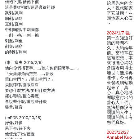
僧袍下擺/僧袍下襬
給周先生的文
這是尊從祖師/這是遵從祖師
末＂祝您闔家
諷剌/諷刺
平安健康＂～
願他家人心安
胸剌/刺到
～
直剌/直刺
中剌胸部/中刺胸部
2024/1/7 強
一剌一挑/一刺一挑
第一次知道好
剌至/刺至
讀的時間不
剌穿/刺穿
久，大約兩年
的利剌/利刺
前。當時常在
這裡挖寶，本
(東亞病夫 2015/2/6)
來很擔心網站
會隨著周博士
他向你們招著手……/他向你們招著手……」
離世而無法再
「天涯海角兩茫茫……/新段
運作，今日再
華山掌門？』/華山掌門？」
來發現網站動
員眼睜睜/圓眼睜睜
起來了，真
要想什麼方法/要用什麼方法
心、真心地感
摧心毒曉/摧心毒魔
謝願意付出的
各說些什麼/還說些什麼
善心人士們。
聲昔/聲音
無法想像沒有
閱讀的人生，
閱讀的路上有
(mPDB 2010/10/16)
您們真好。
妤像/好像
呆下去/待下去
2023/12/27
他使走了出/便走
Annabel Kuo