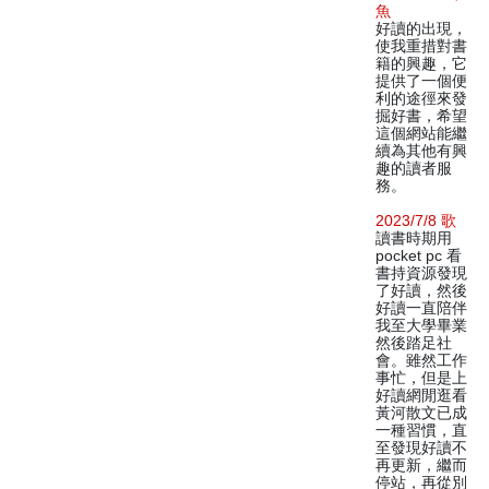
魚
好讀的出現，
使我重措對書
籍的興趣，它
提供了一個便
利的途徑來發
掘好書，希望
這個網站能繼
續為其他有興
趣的讀者服
務。
2023/7/8 歌
讀書時期用
pocket pc 看
書持資源發現
了好讀，然後
好讀一直陪伴
我至大學畢業
然後踏足社
會。雖然工作
事忙，但是上
好讀網閒逛看
黃河散文已成
一種習慣，直
至發現好讀不
再更新，繼而
停站，再從別