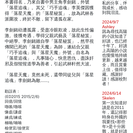
本書得名，乃來自書中男主角李劍銘，外號
私的分享，伴
「落星追魂」。其父「巧手追魂」李英傑因獲
我成长，感动
到我泪流。
得「落星天魔」的「落星秘笈」，故為武林各
派圍攻，終於不敵，留下遺孤在家。
2024/9/7
Ashley
李劍銘幼遭孤露，受盡冷眼欺凌，故此生性偏
因為尋找高陽
激。後獲奇遇，學得父親武藝及「落星秘笈」
的小說知道了
中絕學。李劍銘雖自學「落星秘笈」，然早視
好讀，也已經
十年了。好讀
傳聞已死的「落星天魔」為師，遂結合父親
上高陽的小說
「巧手追魂」與「落星天魔」外號，自名為
也慢慢地持續
「落星追魂」，凡事隨心，快意恩仇，盡誅奸
更新，越來越
邪及假惺惺道學為善者，引起武林軒然大波。
全，而且質量
上佳，值得珍
藏。感謝好
「落星天魔」竟然未死，還帶同徒兒與「落星
讀！感謝校對
追魂」李劍銘為敵……。
者！
勘誤表：
2024/6/14
(ED2015 2015/2/6)
Skelen
回億/回憶
第一次知道好
嚕嗉/嚕嗦
讀是在2011
慊虛/謙虛
年，還記得那
時身在外國的
練戍/練成
我要找<那些
楠喃/喃喃
年>是十分困
檢便宜/撿便宜
難，就是好讀