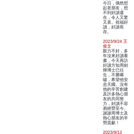
今日，偶然想
起老朋友，想
不到好讀還
在，令人又驚
又喜。祝福好
讀，好讀長
存。
2023/9/24 王
俊文
眼力不好，多
年沒來好讀看
書，今天再訪
好讀方知周劍
輝博士已往
生，不勝唏
噓，希望他安
息天國。沒有
他的辛苦創建
及許多熱心朋
友的共同努
力，好讀不容
易經營至今。
謝謝周博士及
熱心朋友的辛
勞貢獻！
2023/9/12