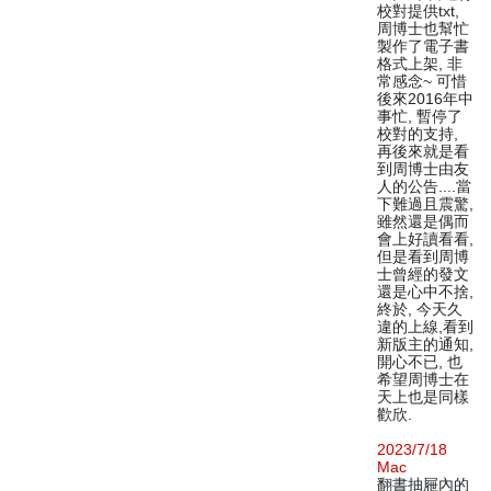
校對提供txt,
周博士也幫忙
製作了電子書
格式上架, 非
常感念~ 可惜
後來2016年中
事忙, 暫停了
校對的支持,
再後來就是看
到周博士由友
人的公告....當
下難過且震驚,
雖然還是偶而
會上好讀看看,
但是看到周博
士曾經的發文
還是心中不捨,
終於, 今天久
違的上線,看到
新版主的通知,
開心不已, 也
希望周博士在
天上也是同樣
歡欣.
2023/7/18
Mac
翻書抽屜內的