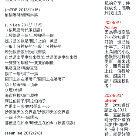
私的分享，伴
我成长，感动
(mPDB 2013/11/15)
到我泪流。
酣暢淋灕/酣暢淋漓
2024/9/7
(Lin Lee 2013/11/15)
Ashley
（依風雲時代版勘誤）
因為尋找高陽
上校部是一個/上校卻是一個
的小說知道了
照片是的就是/照片上的，就是
好讀，也已經
一般十分神秘的/一股十分神秘的
十年了。好讀
燈光很黯談/燈光很黯淡
上高陽的小說
也慢慢地持續
自然是出乎事情來得/自然是因為事情來得
更新，越來越
一雙雙的鋼櫃/一隻隻的鋼櫃
全，而且質量
毛發直豎/毛髮直豎
上佳，值得珍
揚了一場/揚了一揚
藏。感謝好
額頭上的在滲著汗/額頭上在滲著汗
讀！感謝校對
頭上項著/頭上頂著
者！
水壇/水罈
海市唇樓/海市蜃樓
2024/6/14
Skelen
阿拉伯裙子/阿拉伯袍子
第一次知道好
向退出一步/向後退出一步
讀是在2011
沙漠無天的交界處/沙漠和天的交界處
年，還記得那
一線時光/一線曙光
時身在外國的
那便是在如今/即便是在如今（原書或誤）
我要找<那些
年>是十分困
(sean lee 2012/2/8)
難，就是好讀