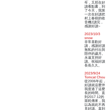
年，又想在好
讀看點書，到
了今天，我第
一次在好讀把
村上春樹的收
音機2讀完，
感謝好讀~
2023/10/3
snow
非常喜歡好
讀，感謝好讀
無私的付出與
陪伴的歲月。
永遠支持好
讀。祝福好讀
長長久久。
2023/9/24
Tomcat Chou
從2006年起，
好讀就這麼伴
我度過了這麼
長的時間。直
到2017.12的
噩耗傳來，我
以為就此不再
見好讀。直到