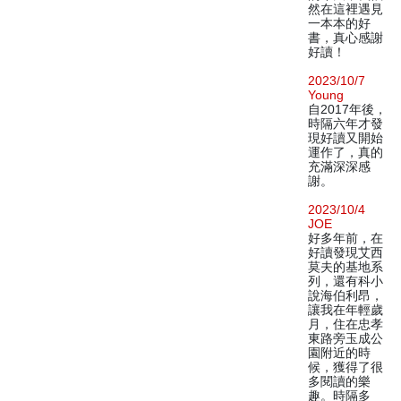
然在這裡遇見
一本本的好
書，真心感謝
好讀！
2023/10/7
Young
自2017年後，
時隔六年才發
現好讀又開始
運作了，真的
充滿深深感
謝。
2023/10/4
JOE
好多年前，在
好讀發現艾西
莫夫的基地系
列，還有科小
說海伯利昂，
讓我在年輕歲
月，住在忠孝
東路旁玉成公
園附近的時
候，獲得了很
多閱讀的樂
趣。時隔多