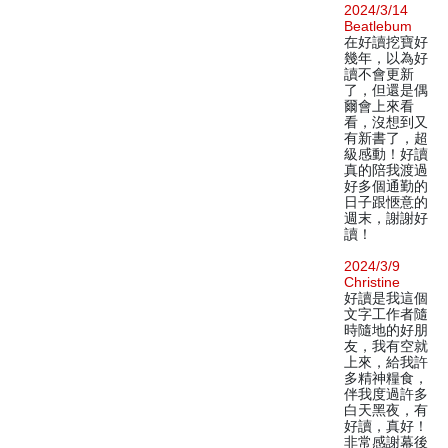
2024/3/14
Beatlebum
在好讀挖寶好
幾年，以為好
讀不會更新
了，但還是偶
爾會上來看
看，沒想到又
有新書了，超
級感動！好讀
真的陪我渡過
好多個通勤的
日子跟愜意的
週末，謝謝好
讀！
2024/3/9
Christine
好讀是我這個
文字工作者隨
時隨地的好朋
友，我有空就
上來，給我許
多精神糧食，
伴我度過許多
白天黑夜，有
好讀，真好！
非常感謝幕後