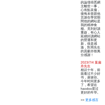
的論壇得悉網
主離世一事，
心有點哀傷，
後悔未曾跟他
言謝在學習期
間他的網站是
我的精神食
糧。見到好讀
重啟，有心人
延續好讀網站
的營運和更
新，很是感
激，對周先生
的貢獻亦致萬
分感謝！
2023/7/4 葉扁
舟先生
相识十年，前
面看过不少好
书，谢谢你。
今年时间更多
了，希望在
haodoo度过
更好的年华。
>>
更多感言