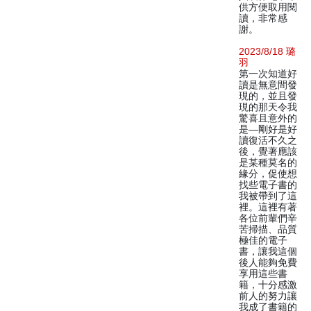
供方便取用閱
讀，非常感
謝。
2023/8/18 璐
羽
第一次知道好
讀是無意間發
現的，並且發
現的那天令我
驚喜且意外的
是—剛好是好
讀復活不久之
後，覺著應該
是某種莫名的
緣分，促使想
找些電子書的
我被帶到了這
裡。這裡有著
各位前輩們辛
苦掃描、品質
極佳的電子
書，讓我這個
後人能夠免費
享用這些書
籍，十分感激
前人的努力讓
我成了書籍的