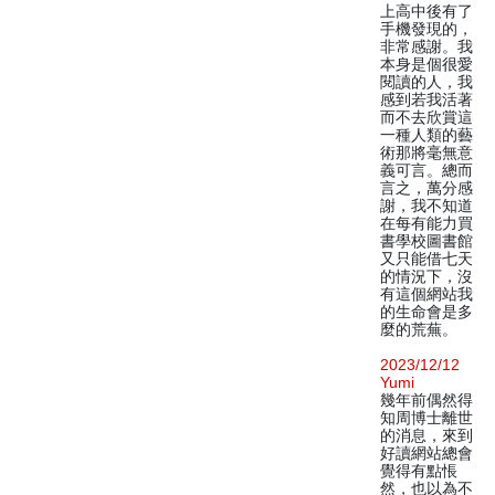
上高中後有了
手機發現的，
非常感謝。我
本身是個很愛
閱讀的人，我
感到若我活著
而不去欣賞這
一種人類的藝
術那將毫無意
義可言。總而
言之，萬分感
謝，我不知道
在每有能力買
書學校圖書館
又只能借七天
的情況下，沒
有這個網站我
的生命會是多
麼的荒蕪。
2023/12/12
Yumi
幾年前偶然得
知周博士離世
的消息，來到
好讀網站總會
覺得有點悵
然，也以為不