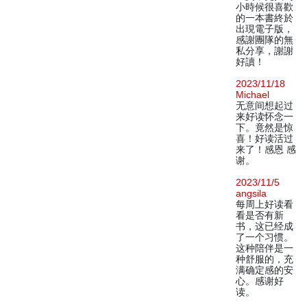
小時候很喜歡
的一本書終於
出現電子版，
感謝團隊的無
私分享，謝謝
好讀！
2023/11/18
Michael
无意间想起过
来好读怀念一
下。竟然是惊
喜！好读活过
来了！感恩 感
谢。
2023/11/5
angsila
每周上好读看
看是否有新
书，这已经成
了一个习惯。
这种陪伴是一
种舒服的，充
满确定感的安
心。感谢好
读。