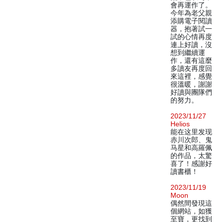
會再運作了。
今年為老父親
添購電子閱讀
器，抱著試一
試的心情再度
連上好讀，沒
想到繼續運
作，還有這麼
多讀友再度回
來這裡，感覺
很溫暖，謝謝
好讀與團隊們
的努力。
2023/11/27
Helios
能在这里发现
赤川次郎、鬼
马星和高羅佩
的作品，太驚
喜了！感謝好
讀書櫃！
2023/11/19
Moon
偶然間發現這
個網站，如獲
至寶，更找到