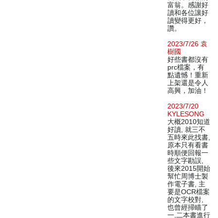
富翁。感謝好
讀和各位讓好
讀變得更好，
讚。
2023/7/26 袁
樹國
好些書都沒有
prc檔案，有
點遺憾！重新
上架還是令人
高興，加油！
2023/7/20
KYLESONG
大概2010知道
好讀, 就三不
五時來此找書,
原本只有看書
時順便回報一
些文字勘誤,
後來2015開始
幫忙周博士製
作電子書, 主
要是OCR檔案
的文字校對,
也曾經掃瞄了
一,二本書進行