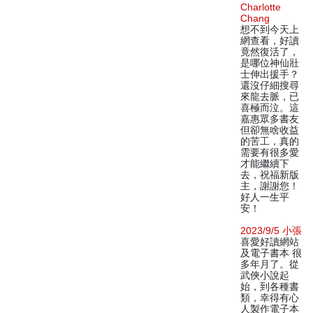
Charlotte
Chang
想不到今天上
網查看，好讀
竟然復活了，
是哪位神仙壯
士伸出援手？
還沒仔細搜尋
來龍去脈，已
喜極而泣。這
嘉惠眾多書友
但卻無啥收益
的苦工，真的
需要有很多愛
才能繼續下
去，祝福新版
主，謝謝您！
好人一生平
安！
2023/9/5 小張
喜愛好讀網站
及電子書本 很
多年月了。從
武俠小說起
始，到各種書
類，幸得有心
人製作電子本