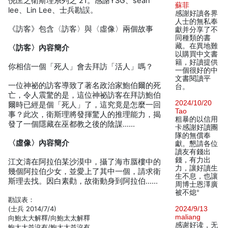
倪匡之衛斯理系列之 21。感謝YSG、sean
蘇菲
lee、Lin Lee、士兵勘誤。
感謝好讀各界
人士的無私奉
《訪客》包含〈訪客〉與〈虛像〉兩個故事
獻并分享了不
同種類的書
藏。在異地難
〈訪客〉內容簡介
以購買中文書
籍，好讀提供
你相信一個「死人」會去拜訪「活人」嗎？
一個很好的中
文書閱讀平
一位神祕的訪客導致了著名政治家鮑伯爾的死
台。
亡，令人震驚的是，這位神祕訪客在拜訪鮑伯
2024/10/20
爾時已經是個「死人」了，這究竟是怎麼一回
Tao
事？此次，衛斯理將發揮驚人的推理能力，揭
粗暴的以信用
發了一個隱藏在巫都教之後的陰謀……
卡感謝好讀團
隊的無償奉
〈虛像〉內容簡介
獻。懇請各位
讀友有錢出
錢，有力出
江文濤在阿拉伯某沙漠中，攝了海市蜃樓中的
力，讓好讀生
幾個阿拉伯少女，並愛上了其中一個，請求衛
生不息，也讓
斯理去找。因白素勸，故衛動身到阿拉伯……
周博士恩澤廣
被不熄°
勘誤表：
(士兵 2014/7/4)
2024/9/13
maliang
向鮑太大解釋/向鮑太太解釋
感谢好读，无
鮑太大並沒有/鮑太太並沒有