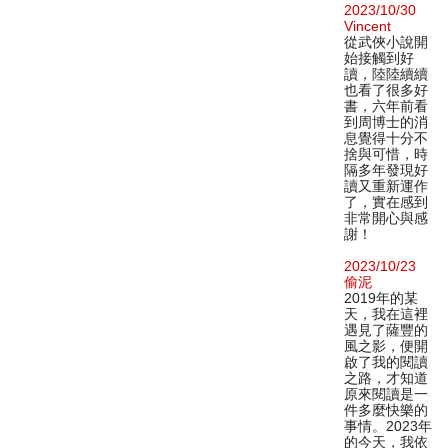
2023/10/30
Vincent
從武俠小說開
始接觸到好
讀，陸陸續續
也看了很多好
書，六年前看
到周博士的消
息覺得十分不
捨與可惜，時
隔多年發現好
讀又重新運作
了，實在感到
非常開心與感
謝！
2023/10/23
偷泥
2019年的某
天，我在這裡
遇見了薩豐的
風之影，便開
啟了我的閱讀
之路，才知道
原來閱讀是一
件多麼快樂的
事情。2023年
的今天，我依