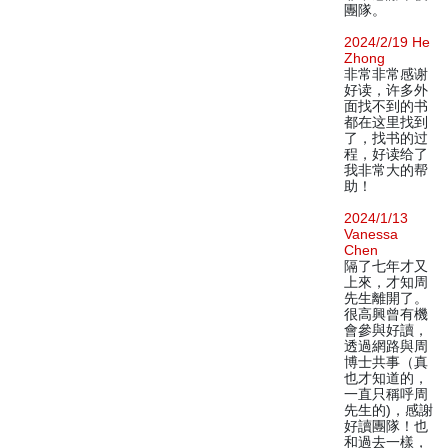
團隊。
2024/2/19 He
Zhong
非常非常感谢
好读，许多外
面找不到的书
都在这里找到
了，找书的过
程，好读给了
我非常大的帮
助！
2024/1/13
Vanessa
Chen
隔了七年才又
上來，才知周
先生離開了。
很高興曾有機
會參與好讀，
透過網路與周
博士共事（真
也才知道的，
一直只稱呼周
先生的)，感謝
好讀團隊！也
和過去一樣，