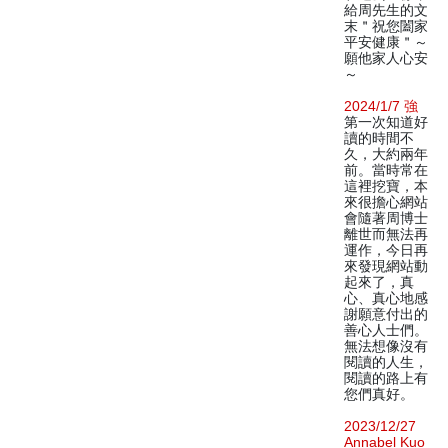
給周先生的文
末＂祝您闔家
平安健康＂～
願他家人心安
～
2024/1/7 強
第一次知道好
讀的時間不
久，大約兩年
前。當時常在
這裡挖寶，本
來很擔心網站
會隨著周博士
離世而無法再
運作，今日再
來發現網站動
起來了，真
心、真心地感
謝願意付出的
善心人士們。
無法想像沒有
閱讀的人生，
閱讀的路上有
您們真好。
2023/12/27
Annabel Kuo