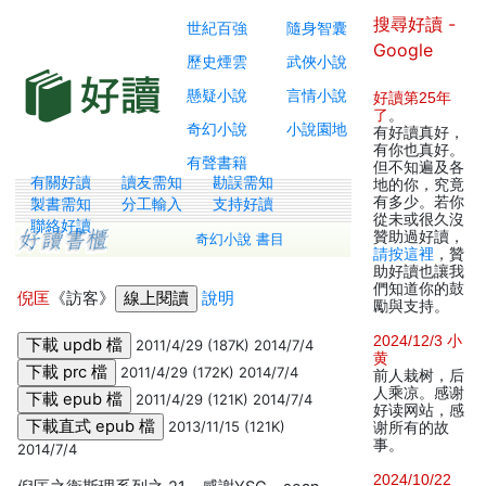
搜尋好讀 -
世紀百強
隨身智囊
Google
歷史煙雲
武俠小說
懸疑小說
言情小說
好讀第25年
了
。
奇幻小說
小說園地
有好讀真好，
有你也真好。
有聲書籍
但不知遍及各
有關好讀
讀友需知
勘誤需知
地的你，究竟
有多少。若你
製書需知
分工輸入
支持好讀
從未或很久沒
聯絡好讀
贊助過好讀，
奇幻小說 書目
請按這裡
，贊
助好讀也讓我
們知道你的鼓
倪匡
《訪客》
說明
勵與支持。
2024/12/3 小
2011/4/29 (187K) 2014/7/4
黄
2011/4/29 (172K) 2014/7/4
前人栽树，后
人乘凉。感谢
2011/4/29 (121K) 2014/7/4
好读网站，感
2013/11/15 (121K)
谢所有的故
事。
2014/7/4
2024/10/22