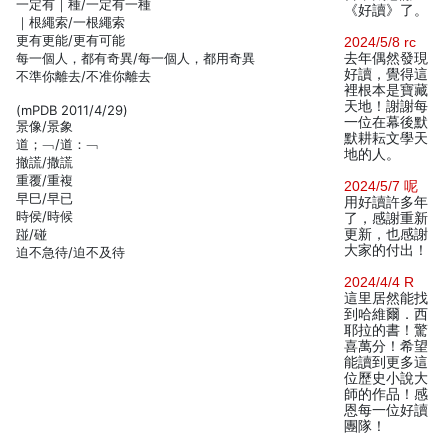
一定有｜種/一定有一種
《好讀》了。
｜根繩索/一根繩索
更有更能/更有可能
2024/5/8 rc
每一個人，都有奇異/每一個人，都用奇異
去年偶然發現
好讀，覺得這
不準你離去/不准你離去
裡根本是寶藏
天地！謝謝每
(mPDB 2011/4/29)
一位在幕後默
景像/景象
默耕耘文學天
道；﹁/道：﹁
地的人。
撤謊/撒謊
重覆/重複
2024/5/7 呢
早巳/早已
用好讀許多年
時侯/時候
了，感謝重新
踫/碰
更新，也感謝
大家的付出！
迫不急待/迫不及待
2024/4/4 R
這里居然能找
到哈維爾．西
耶拉的書！驚
喜萬分！希望
能讀到更多這
位歷史小說大
師的作品！感
恩每一位好讀
團隊！