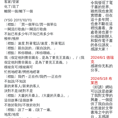
客家/管家
令我發現了電
化了/花了
子書的世界。
離開一個/離下一個
雖然我也會買
實體書，但在
這十多年間，
(YSG 2011/10/11)
也會不斷在這
〔標點〕「買一個單位/買一個單位
裡找書看。身
一闕流行歌曲/一闋流行歌曲
處香港也要十
不如已有多少年/不知已有多少年
分感謝創辦人
惟悴/憔悴
和製作電子書
〔標點〕速度.對著電話/速度，對著電話
的各位讀友，
〔標點〕親自說的」/親自說的。」
感謝大家！
〔標點〕和你聯絡」/和你聯絡。」
我（假定他到覺非園去，是為了要見王直義）。/（我
2024/6/1 德瑞
克
假定他到覺非園去，是為了要見王直義。）
感谢你无私的
模稜良可/模稜兩可
分享。
忙然地瞪著/惘然地瞪著
〔標點〕我們－正在作/我們──正在作
2024/5/18 布
不如說/不知說
莱恩
新的來客人/新來的客人
《好讀》網站
決對不是/絕對不是
可以說是啟蒙
〔標點〕大廈的天臺上。/大廈的天臺上。」
了我對文學的
興趣，一個提
這但故事/這個故事
供了我自由自
不致於取到/不致於吹到
在悠遊於文學
〔標點〕說了一遍，/說了一遍。
書海之中的平
地窯/地窖
台，太感謝