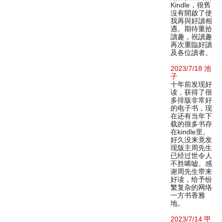
Kindle，很舊
沒有開啟了使
我再與好讀相
遇。期待重拾
讀趣，祝讀趣
再次重臨好讀
及各位讀者。
2023/7/18 池
子
十年前发现好
读，获得了很
多排版非常好
的电子书，现
在还有当年下
载的很多书存
在kindle里。
好久没来竟发
现版主周先生
已经过世令人
不胜唏嘘。感
谢周先生带来
好读，给予纷
繁复杂的网络
一方书香雅
地。
2023/7/14 甲