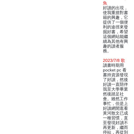
魚
好讀的出現，
使我重措對書
籍的興趣，它
提供了一個便
利的途徑來發
掘好書，希望
這個網站能繼
續為其他有興
趣的讀者服
務。
2023/7/8 歌
讀書時期用
pocket pc 看
書持資源發現
了好讀，然後
好讀一直陪伴
我至大學畢業
然後踏足社
會。雖然工作
事忙，但是上
好讀網閒逛看
黃河散文已成
一種習慣，直
至發現好讀不
再更新，繼而
停站，再從別