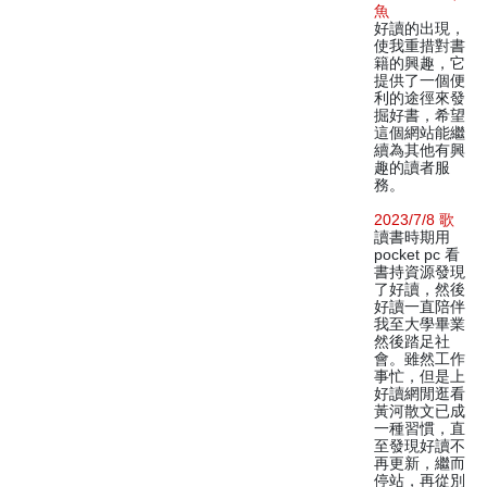
魚
好讀的出現，
使我重措對書
籍的興趣，它
提供了一個便
利的途徑來發
掘好書，希望
這個網站能繼
續為其他有興
趣的讀者服
務。
2023/7/8 歌
讀書時期用
pocket pc 看
書持資源發現
了好讀，然後
好讀一直陪伴
我至大學畢業
然後踏足社
會。雖然工作
事忙，但是上
好讀網閒逛看
黃河散文已成
一種習慣，直
至發現好讀不
再更新，繼而
停站，再從別