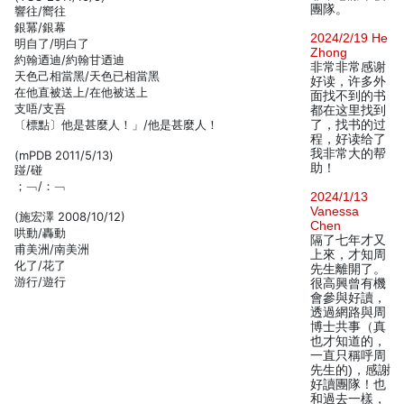
團隊。
響往/嚮往
銀冪/銀幕
2024/2/19 He
明自了/明白了
Zhong
約翰迺迪/約翰甘迺迪
非常非常感谢
天色己相當黑/天色已相當黑
好读，许多外
在他直被送上/在他被送上
面找不到的书
支唔/支吾
都在这里找到
〔標點〕他是甚麼人！」/他是甚麼人！
了，找书的过
程，好读给了
我非常大的帮
(mPDB 2011/5/13)
助！
踫/碰
；﹁/：﹁
2024/1/13
Vanessa
(施宏澤 2008/10/12)
Chen
哄動/轟動
隔了七年才又
甫美洲/南美洲
上來，才知周
化了/花了
先生離開了。
游行/遊行
很高興曾有機
會參與好讀，
透過網路與周
博士共事（真
也才知道的，
一直只稱呼周
先生的)，感謝
好讀團隊！也
和過去一樣，