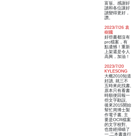
富翁。感謝好
讀和各位讓好
讀變得更好，
讚。
2023/7/26 袁
樹國
好些書都沒有
prc檔案，有
點遺憾！重新
上架還是令人
高興，加油！
2023/7/20
KYLESONG
大概2010知道
好讀, 就三不
五時來此找書,
原本只有看書
時順便回報一
些文字勘誤,
後來2015開始
幫忙周博士製
作電子書, 主
要是OCR檔案
的文字校對,
也曾經掃瞄了
一,二本書進行