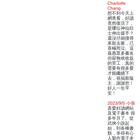
Charlotte
Chang
想不到今天上
網查看，好讀
竟然復活了，
是哪位神仙壯
士伸出援手？
還沒仔細搜尋
來龍去脈，已
喜極而泣。這
嘉惠眾多書友
但卻無啥收益
的苦工，真的
需要有很多愛
才能繼續下
去，祝福新版
主，謝謝您！
好人一生平
安！
2023/9/5 小張
喜愛好讀網站
及電子書本 很
多年月了。從
武俠小說起
始，到各種書
類，幸得有心
人製作電子本