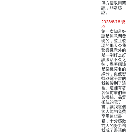
供方便取用閱
讀，非常感
謝。
2023/8/18 璐
羽
第一次知道好
讀是無意間發
現的，並且發
現的那天令我
驚喜且意外的
是—剛好是好
讀復活不久之
後，覺著應該
是某種莫名的
緣分，促使想
找些電子書的
我被帶到了這
裡。這裡有著
各位前輩們辛
苦掃描、品質
極佳的電子
書，讓我這個
後人能夠免費
享用這些書
籍，十分感激
前人的努力讓
我成了書籍的