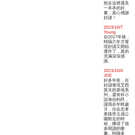
然在這裡遇見
一本本的好
書，真心感謝
好讀！
2023/10/7
Young
自2017年後，
時隔六年才發
現好讀又開始
運作了，真的
充滿深深感
謝。
2023/10/4
JOE
好多年前，在
好讀發現艾西
莫夫的基地系
列，還有科小
說海伯利昂，
讓我在年輕歲
月，住在忠孝
東路旁玉成公
園附近的時
候，獲得了很
多閱讀的樂
趣。時隔多