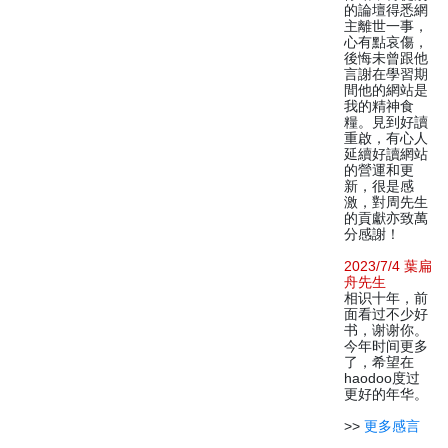
的論壇得悉網
主離世一事，
心有點哀傷，
後悔未曾跟他
言謝在學習期
間他的網站是
我的精神食
糧。見到好讀
重啟，有心人
延續好讀網站
的營運和更
新，很是感
激，對周先生
的貢獻亦致萬
分感謝！
2023/7/4 葉扁
舟先生
相识十年，前
面看过不少好
书，谢谢你。
今年时间更多
了，希望在
haodoo度过
更好的年华。
>>
更多感言