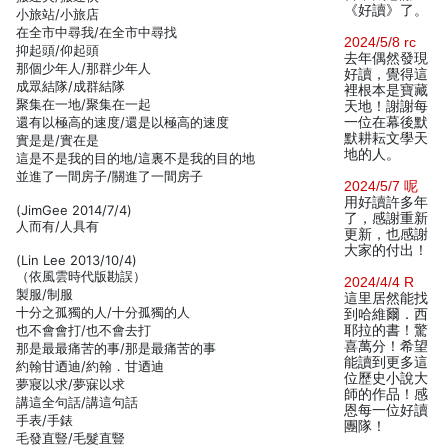
《好讀》了。
小旅站/小旅店
在全市中尋我/在全市中尋找
2024/5/8 rc
抑起頭/仰起頭
去年偶然發現
那個少年人/那群少年人
好讀，覺得這
成眾結隊/成群結隊
裡根本是寶藏
聚集在一地/聚集在一起
天地！謝謝每
還有以極高的速度/還是以極高的速度
一位在幕後默
默耕耘文學天
實是是/實在是
地的人。
這是不是我的目的地/這裏不是我的目的地
並進了一間房子/關進了一間房子
2024/5/7 呢
用好讀許多年
(JimGee 2014/7/4)
了，感謝重新
人而有/人具有
更新，也感謝
大家的付出！
(Lin Lee 2013/10/4)
（依風雲時代版勘誤）
2024/4/4 R
製服/制服
這里居然能找
十分之孤獨的人/十分孤獨的人
到哈維爾．西
也不會會打/也不會去打
耶拉的書！驚
喜萬分！希望
那是最最痛苦的事/那是最痛苦的事
能讀到更多這
約翰甘迺迪/約翰．甘迺迪
位歷史小說大
夢寢以求/夢寐以求
師的作品！感
講這全句話/講這句話
恩每一位好讀
手表/手錶
團隊！
毛發直豎/毛髮直豎