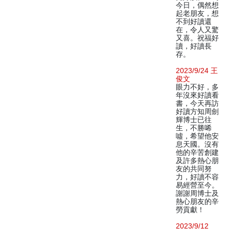
今日，偶然想
起老朋友，想
不到好讀還
在，令人又驚
又喜。祝福好
讀，好讀長
存。
2023/9/24 王
俊文
眼力不好，多
年沒來好讀看
書，今天再訪
好讀方知周劍
輝博士已往
生，不勝唏
噓，希望他安
息天國。沒有
他的辛苦創建
及許多熱心朋
友的共同努
力，好讀不容
易經營至今。
謝謝周博士及
熱心朋友的辛
勞貢獻！
2023/9/12