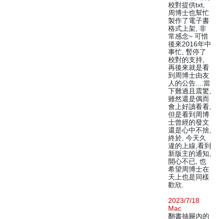
校對提供txt,
周博士也幫忙
製作了電子書
格式上架, 非
常感念~ 可惜
後來2016年中
事忙, 暫停了
校對的支持,
再後來就是看
到周博士由友
人的公告....當
下難過且震驚,
雖然還是偶而
會上好讀看看,
但是看到周博
士曾經的發文
還是心中不捨,
終於, 今天久
違的上線,看到
新版主的通知,
開心不已, 也
希望周博士在
天上也是同樣
歡欣.
2023/7/18
Mac
翻書抽屜內的