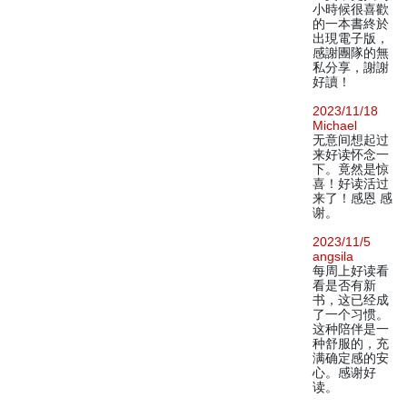
小時候很喜歡
的一本書終於
出現電子版，
感謝團隊的無
私分享，謝謝
好讀！
2023/11/18
Michael
无意间想起过
来好读怀念一
下。竟然是惊
喜！好读活过
来了！感恩 感
谢。
2023/11/5
angsila
每周上好读看
看是否有新
书，这已经成
了一个习惯。
这种陪伴是一
种舒服的，充
满确定感的安
心。感谢好
读。