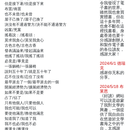
令我發現了電
但是接下著/但是接下來
子書的世界。
布置/佈置
雖然我也會買
也不未曾/也未曾
實體書，但在
屋子己換了/屋子已換了
這十多年間，
決沒有不通過警方/決不能不通過警方
也會不斷在這
凶案/兇案
裡找書看。身
搖着說：/搖着頭：
處香港也要十
莫求我貪心/莫笑我貪心
分感謝創辦人
和製作電子書
古色古色/古色古香
的各位讀友，
發表議論來/發起議論來
感謝大家！
他搖了搖頭/我搖了搖頭
必竟是/畢竟是
2024/6/1 德瑞
一張躺椅/一張籐椅
克
說到五十年了/就是五十年了
感谢你无私的
忍不住沒有/忍住了沒有
分享。
最早派去了一個/最早派去的一個
2024/5/18 布
開展經濟勢力/擴展經濟勢力
莱恩
如果不要是/如果不是要
《好讀》網站
占了/佔了
可以說是啟蒙
只有他個人/只要他個人
了我對文學的
我也可能/我也可以
興趣，一個提
要使他滿意/務使他滿意
供了我自由自
知道我了/知道了我
在悠遊於文學
我不也必/我也不必
書海之中的平
台，太感謝
搬運夫/搬運伕