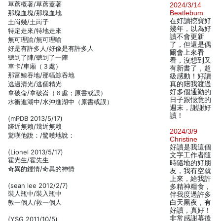
草蓆概著/草蓆蓋著
2024/3/14
那塊血塊/那塊血地
Beatlebum
在好讀挖寶好
土崗幾/土崗子
幾年，以為好
特定走來/特地走來
讀不會更新
無可理諭/無可理喻
了，但還是偶
好是有許多人/好像是有許多人
爾會上來看
聽到了陣/聽到了一陣
看，沒想到又
車卡/車廂（３處）
有新書了，超
那富鯨吞地/那幅鯨吞地
級感動！好讀
逃過清光/逃個精光
真的陪我渡過
好多個通勤的
拿破侖/拿破崙（６處；原書或誤）
日子跟愜意的
水衝進湖中/水沖進湖中（原書或誤）
週末，謝謝好
讀！
(mPDB 2013/5/17)
跡近無賴/幾近無賴
2024/3/9
驚嘆他說：/驚嘆地說：
Christine
好讀是我這個
(Lionel 2013/5/17)
文字工作者隨
霍光生/霍先生
時隨地的好朋
奇異的鍾情/奇異的神情
友，我有空就
上來，給我許
(sean lee 2012/2/7)
多精神糧食，
裝人瓶中/裝入瓶中
伴我度過許多
教一個人/救一個人
白天黑夜，有
好讀，真好！
非常感謝幕後
(YSG 2011/10/5)