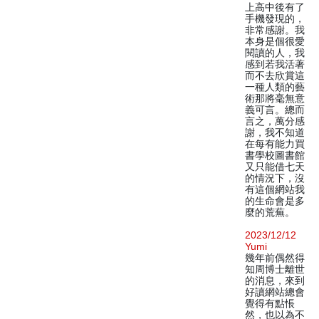
上高中後有了
手機發現的，
非常感謝。我
本身是個很愛
閱讀的人，我
感到若我活著
而不去欣賞這
一種人類的藝
術那將毫無意
義可言。總而
言之，萬分感
謝，我不知道
在每有能力買
書學校圖書館
又只能借七天
的情況下，沒
有這個網站我
的生命會是多
麼的荒蕪。
2023/12/12
Yumi
幾年前偶然得
知周博士離世
的消息，來到
好讀網站總會
覺得有點悵
然，也以為不