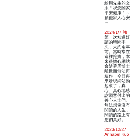
給周先生的文
末＂祝您闔家
平安健康＂～
願他家人心安
～
2024/1/7 強
第一次知道好
讀的時間不
久，大約兩年
前。當時常在
這裡挖寶，本
來很擔心網站
會隨著周博士
離世而無法再
運作，今日再
來發現網站動
起來了，真
心、真心地感
謝願意付出的
善心人士們。
無法想像沒有
閱讀的人生，
閱讀的路上有
您們真好。
2023/12/27
Annabel Kuo