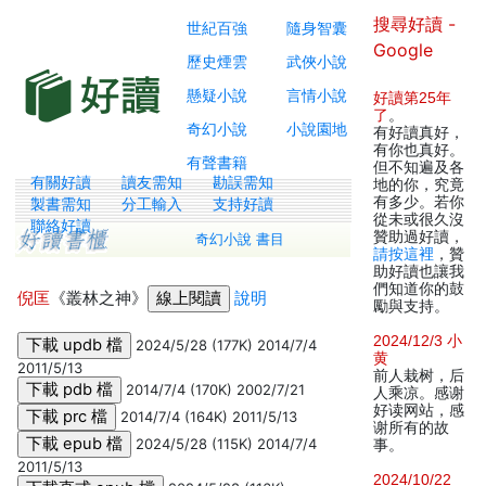
搜尋好讀 -
世紀百強
隨身智囊
Google
歷史煙雲
武俠小說
懸疑小說
言情小說
好讀第25年
了
。
奇幻小說
小說園地
有好讀真好，
有你也真好。
有聲書籍
但不知遍及各
有關好讀
讀友需知
勘誤需知
地的你，究竟
有多少。若你
製書需知
分工輸入
支持好讀
從未或很久沒
聯絡好讀
贊助過好讀，
奇幻小說 書目
請按這裡
，贊
助好讀也讓我
們知道你的鼓
倪匡
《叢林之神》
說明
勵與支持。
2024/12/3 小
2024/5/28 (177K) 2014/7/4
黄
2011/5/13
前人栽树，后
2014/7/4 (170K) 2002/7/21
人乘凉。感谢
好读网站，感
2014/7/4 (164K) 2011/5/13
谢所有的故
2024/5/28 (115K) 2014/7/4
事。
2011/5/13
2024/10/22