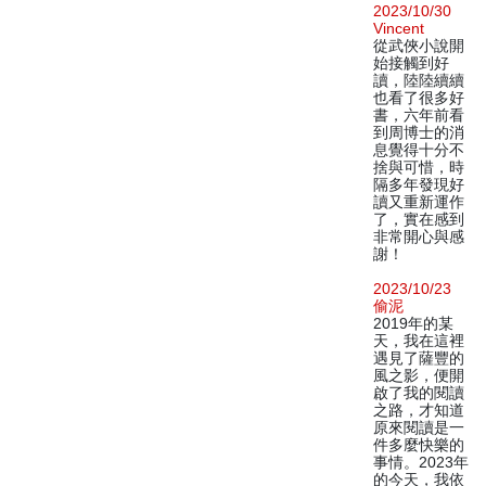
2023/10/30
Vincent
從武俠小說開
始接觸到好
讀，陸陸續續
也看了很多好
書，六年前看
到周博士的消
息覺得十分不
捨與可惜，時
隔多年發現好
讀又重新運作
了，實在感到
非常開心與感
謝！
2023/10/23
偷泥
2019年的某
天，我在這裡
遇見了薩豐的
風之影，便開
啟了我的閱讀
之路，才知道
原來閱讀是一
件多麼快樂的
事情。2023年
的今天，我依