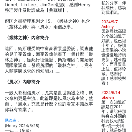
私的分享，伴
Lionel、Lin Lee、JimGee勘誤，感謝Henry
我成长，感动
整理製作及勘誤成為【典藏版】。
到我泪流。
倪匡之衛斯理系列之 15。《叢林之神》包含
2024/9/7
〈叢林之神〉與〈風水〉兩個故事。
Ashley
因為尋找高陽
的小說知道了
〈叢林之神〉內容簡介
好讀，也已經
十年了。好讀
這回，衛斯理受城中富豪霍景盛委託，調查他
上高陽的小說
的兒子霍景偉，因霍景偉信奉了一個什麼「叢
也慢慢地持續
林之神」，從此行徑怪誕，衛斯理因而開始展
更新，越來越
全，而且質量
開跟蹤調查，發現所謂的「叢林之神」，竟有
上佳，值得珍
人類夢寐以求的預知能力……
藏。感謝好
讀！感謝校對
〈風水〉內容簡介
者！
一般人都相信風水，尤其是亂世動盪之時，風
2024/6/14
Skelen
水命相更是主流，此篇即是以風水為主旨，然
第一次知道好
而，「風水」究竟是什麼？也許看完本篇故事
讀是在2011
你就有答案了。
年，還記得那
時身在外國的
勘誤表
：
我要找<那些
(Henry 2024/5/28)
年>是十分困
──/……（多處）
難，就是好讀