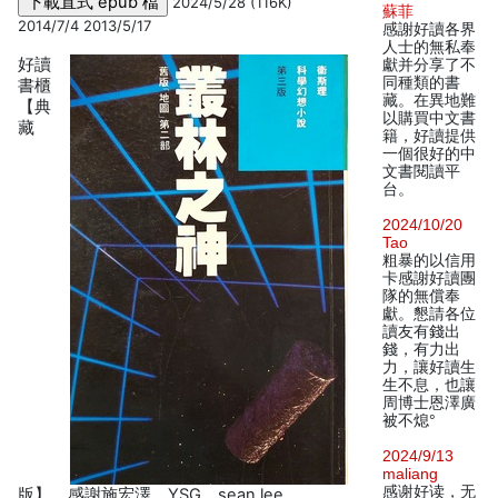
2024/5/28 (116K)
蘇菲
2014/7/4 2013/5/17
感謝好讀各界
人士的無私奉
好讀
獻并分享了不
同種類的書
書櫃
藏。在異地難
【典
以購買中文書
藏
籍，好讀提供
一個很好的中
文書閱讀平
台。
2024/10/20
Tao
粗暴的以信用
卡感謝好讀團
隊的無償奉
獻。懇請各位
讀友有錢出
錢，有力出
力，讓好讀生
生不息，也讓
周博士恩澤廣
被不熄°
2024/9/13
maliang
感谢好读，无
版】。感謝施宏澤、YSG、sean lee、