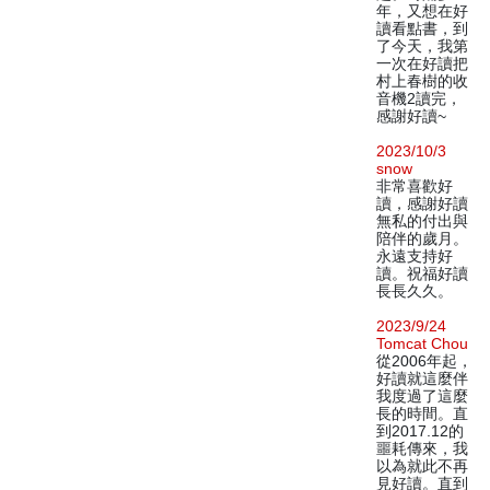
年，又想在好
讀看點書，到
了今天，我第
一次在好讀把
村上春樹的收
音機2讀完，
感謝好讀~
2023/10/3
snow
非常喜歡好
讀，感謝好讀
無私的付出與
陪伴的歲月。
永遠支持好
讀。祝福好讀
長長久久。
2023/9/24
Tomcat Chou
從2006年起，
好讀就這麼伴
我度過了這麼
長的時間。直
到2017.12的
噩耗傳來，我
以為就此不再
見好讀。直到