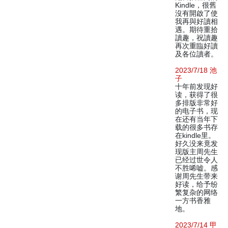
Kindle，很舊
沒有開啟了使
我再與好讀相
遇。期待重拾
讀趣，祝讀趣
再次重臨好讀
及各位讀者。
2023/7/18 池
子
十年前发现好
读，获得了很
多排版非常好
的电子书，现
在还有当年下
载的很多书存
在kindle里。
好久没来竟发
现版主周先生
已经过世令人
不胜唏嘘。感
谢周先生带来
好读，给予纷
繁复杂的网络
一方书香雅
地。
2023/7/14 甲