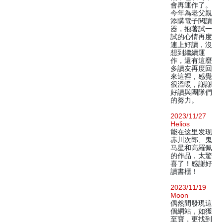
會再運作了。
今年為老父親
添購電子閱讀
器，抱著試一
試的心情再度
連上好讀，沒
想到繼續運
作，還有這麼
多讀友再度回
來這裡，感覺
很溫暖，謝謝
好讀與團隊們
的努力。
2023/11/27
Helios
能在这里发现
赤川次郎、鬼
马星和高羅佩
的作品，太驚
喜了！感謝好
讀書櫃！
2023/11/19
Moon
偶然間發現這
個網站，如獲
至寶，更找到