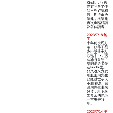
Kindle，很舊
沒有開啟了使
我再與好讀相
遇。期待重拾
讀趣，祝讀趣
再次重臨好讀
及各位讀者。
2023/7/18 池
子
十年前发现好
读，获得了很
多排版非常好
的电子书，现
在还有当年下
载的很多书存
在kindle里。
好久没来竟发
现版主周先生
已经过世令人
不胜唏嘘。感
谢周先生带来
好读，给予纷
繁复杂的网络
一方书香雅
地。
2023/7/14 甲