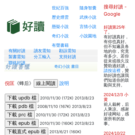
搜尋好讀 -
世紀百強
隨身智囊
Google
歷史煙雲
武俠小說
懸疑小說
言情小說
好讀第25年
了
。
奇幻小說
小說園地
有好讀真好，
有你也真好。
有聲書籍
但不知遍及各
有關好讀
讀友需知
勘誤需知
地的你，究竟
有多少。若你
製書需知
分工輸入
支持好讀
從未或很久沒
聯絡好讀
贊助過好讀，
奇幻小說 書目
請按這裡
，贊
助好讀也讓我
們知道你的鼓
倪匡
《蜂后》
說明
勵與支持。
2024/12/3 小
2010/11/30 (172K) 2013/8/23
黄
前人栽树，后
2008/11/10 (167K) 2013/8/23
人乘凉。感谢
好读网站，感
2010/11/30 (172K) 2013/8/23
谢所有的故
2010/11/30 (160K) 2013/8/23
事。
2013/6/21 (160K)
2024/10/22