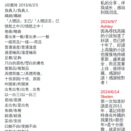
私的分享，伴
(邱應琦 2013/6/21)
我成长，感动
負責入/負責人
到我泪流。
織細/纖細
『人體語』主已/『人體語言』已
2024/9/7
憤怒之中川/憤怒之中！
Ashley
因為尋找高陽
卷曲/蜷曲
的小說知道了
看出來一般/看出來──一般
好讀，也已經
一樣而且/一樣──而且
十年了。好讀
普通過度/普通溫度
上高陽的小說
過度極高/溫度極高
也慢慢地持續
足夥/足夠
更新，越來越
只白的眉色/瑩白的膚色
全，而且質量
復製品/複製品
上佳，值得珍
藏。感謝好
具體而微二/具體而微。
讀！感謝校對
十倍原因/十倍。原因
者！
咋開來/炸開來
出售出售/出售，出售
2024/6/14
以一出三/以一比三
Skelen
底傾/底價
第一次知道好
走出色/是出色
讀是在2011
各鍾/各種
年，還記得那
時身在外國的
錯適/錯過
我要找<那些
妥排/安排
年>是十分困
曰她不由/使她不由
難，就是好讀