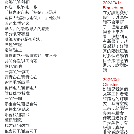
兩她們/而她們
2024/3/14
作造一步/作進一步
Beatlebum
「極光正迅速/「極光」正迅速
在好讀挖寶好
幾年，以為好
兩個人他說到/兩個人。」他說到
讀不會更新
若起來/看起來
了，但還是偶
動人。的感覺/動人的感覺
爾會上來看
不分懷/不懷疑
看，沒想到又
凝視著她e/凝視著她，
有新書了，超
年經/年輕
級感動！好讀
遏制/遏止
真的陪我渡過
喜歡她並不是/喜歡她。並不是
好多個通勤的
日子跟愜意的
其間有看/其間有著
週末，謝謝好
兩他/而他
讀！
一霎問/一霎間
寅實在在/實實在在
2024/3/9
縮同手/縮回手
Christine
他們兩入/他們兩人
好讀是我這個
對日我/對於我
文字工作者隨
一問/一間
時隨地的好朋
友，我有空就
那走自然/那是自然
上來，給我許
這轉來/這聽來
多精神糧食，
那會和/那曾和
伴我度過許多
懂憬/憧憬
白天黑夜，有
找才到/我才到
好讀，真好！
他會花了/他曾花了
非常感謝幕後