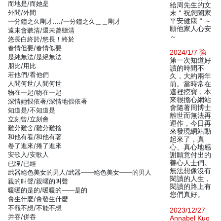
而地是/而她是
給周先生的文
外問/外間
末＂祝您闔家
平安健康＂～
一分鐘之久剛才..../一分鐘之久＿＿剛才
願他家人心安
遠末會聽清/還未曾聽清
～
悠長白終於/悠長！終於
春情但要/春情似要
2024/1/7 強
是純無法/是絕無法
第一次知道好
朋比/用比
讀的時間不
若他們/看他們
久，大約兩年
人問何世/人間何世
前。當時常在
這裡挖寶，本
物在一起/吻在一起
來很擔心網站
深情她恨依著/深情地偎依著
會隨著周博士
知道是/不知道是
離世而無法再
立刻曾/立刻會
運作，今日再
難分難舍/難分難捨
來發現網站動
和他有看/和他有著
起來了，真
卷了進來/捲了進來
心、真心地感
安歌入/安歌人
謝願意付出的
善心人士們。
已陘/已經
無法想像沒有
武器絕色美女的男人/武器——絕色美女——的男人
閱讀的人生，
親的叫聲/親暱的叫聲
閱讀的路上有
暖暖的是的/暖暖的——是的
您們真好。
會生什麼/會發生什麼
不罷不想/不能不想
2023/12/27
并吞/併吞
Annabel Kuo