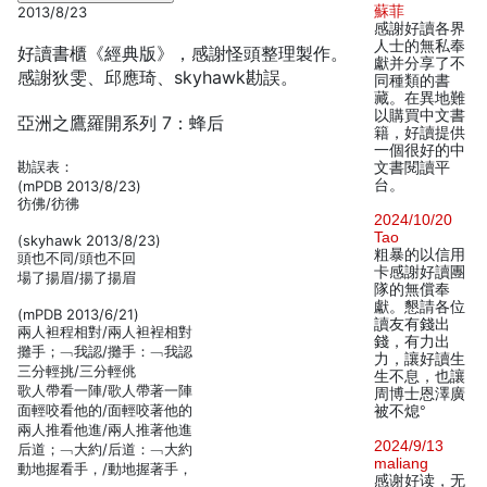
蘇菲
2013/8/23
感謝好讀各界
人士的無私奉
好讀書櫃《經典版》，感謝怪頭整理製作。
獻并分享了不
感謝狄雯、邱應琦、skyhawk勘誤。
同種類的書
藏。在異地難
以購買中文書
亞洲之鷹羅開系列 7：蜂后
籍，好讀提供
一個很好的中
勘誤表：
文書閱讀平
台。
(mPDB 2013/8/23)
彷佛/彷彿
2024/10/20
Tao
(skyhawk 2013/8/23)
粗暴的以信用
頭也不同/頭也不回
卡感謝好讀團
場了揚眉/揚了揚眉
隊的無償奉
獻。懇請各位
(mPDB 2013/6/21)
讀友有錢出
兩人袒程相對/兩人袒裎相對
錢，有力出
攤手；﹁我認/攤手：﹁我認
力，讓好讀生
三分輕挑/三分輕佻
生不息，也讓
歌人帶看一陣/歌人帶著一陣
周博士恩澤廣
面輕咬看他的/面輕咬著他的
被不熄°
兩人推看他進/兩人推著他進
2024/9/13
后道；﹁大約/后道：﹁大約
maliang
動地握看手，/動地握著手，
感谢好读，无