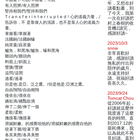
年，又想在好
有入照辨/有人照辨
讀看點書，到
堅持相我們/堅持和我們
了今天，我第
T r a n s f e r i n t e r r u p t e d！心的道義力量，/
一次在好讀把
告訴你，不 是靠偉人的演講，也不是靠人心的道義力
村上春樹的收
量。
音機2讀完，
感謝好讀~
掌握看/掌握著
法國銅/法國銅蠔
2023/10/3
純茶羹/蒓茶羹
snow
鱸魚，和黑海/鱸魚，蠔和黑海
非常喜歡好
雞頭內/雞頭肉
讀，感謝好讀
料面上/斜面上
無私的付出與
豐胰/豐腴
陪伴的歲月。
這問/這間
永遠支持好
讀。祝福好讀
過看/過著
長長久久。
但是他:是亞。泛之鷹。/但是他是:亞洲之鷹。
自由翔翔/自由翱翔
2023/9/24
慢依在/偎依在
Tomcat Chou
嬌欲滴/嬌豔欲滴
從2006年起，
伸了二個/伸了一個
好讀就這麼伴
柔歌/柔軟
我度過了這麼
撫摸看/撫摸著
長的時間。直
到2017.12的
滑膩鮮嫩。的感覺咱他的/滑膩鮮嫩的感覺自他的
噩耗傳來，我
咬著下層/咬著下唇
以為就此不再
各其美態/各具美態
見好讀。直到