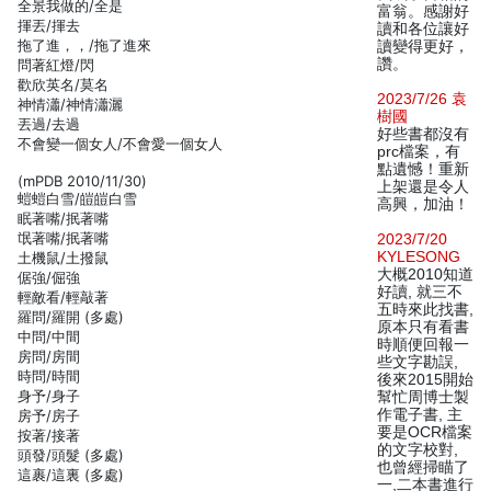
全景我做的/全是
富翁。感謝好
揮丟/揮去
讀和各位讓好
拖了進，，/拖了進來
讀變得更好，
讚。
問著紅燈/閃
歡欣英名/莫名
2023/7/26 袁
神情瀟/神情瀟灑
樹國
丟過/去過
好些書都沒有
不會變一個女人/不會愛一個女人
prc檔案，有
點遺憾！重新
(mPDB 2010/11/30)
上架還是令人
螘螘白雪/皚皚白雪
高興，加油！
眠著嘴/抿著嘴
氓著嘴/抿著嘴
2023/7/20
KYLESONG
土機鼠/土撥鼠
大概2010知道
倨強/倔強
好讀, 就三不
輕敵看/輕敲著
五時來此找書,
羅問/羅開 (多處)
原本只有看書
中問/中間
時順便回報一
房問/房間
些文字勘誤,
時問/時間
後來2015開始
身予/身子
幫忙周博士製
作電子書, 主
房予/房子
要是OCR檔案
按著/接著
的文字校對,
頭發/頭髮 (多處)
也曾經掃瞄了
這裹/這裏 (多處)
一,二本書進行