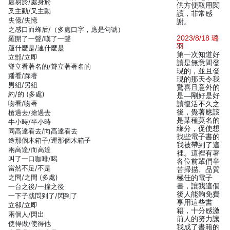
處易於/處身於
供方便取用閱
叉主動/又主動
讀，非常感
失億/失憶
謝。
之感口而蜂后/（多處口字，應是句號）
2023/8/18 璐
羅開了一聲/嘆了一聲
羽
運什麼是/連什麼是
第一次知道好
立郜/立即
讀是無意間發
聳立看著名的/聳立著著名的
現的，並且發
蹯看/踩著
現的那天令我
男組/另組
驚喜且意外的
約/的 (多處)
是—剛好是好
吻看/吻著
讀復活不久之
後，覺著應該
槍過去/搶過去
是某種莫名的
牛小時/半小時
緣分，促使想
同高達看去/向高達看去
找些電子書的
途那個木箱子/運那個木箱子
我被帶到了這
兩高達/而高達
裡。這裡有著
叫了一口咖啡/喝
各位前輩們辛
當然不足/不是
苦掃描、品質
之問/之間 (多處)
極佳的電子
書，讓我這個
一台之後/一撞之後
後人能夠免費
一下子就問到了/閃到了
享用這些書
立卻/立即
籍，十分感激
兩個人/閃出
前人的努力讓
使得做/使得他
我成了書籍的