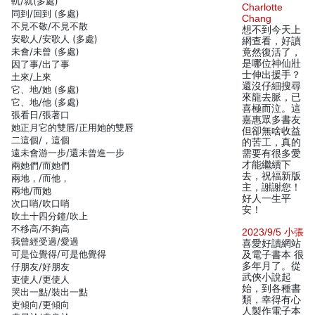
軌/就(多處)
Charlotte
同到/回到 (多處)
Chang
不見不敬/不見不散
想不到今天上
安歇人/安歌人 (多處)
網查看，好讀
未會/未曾 (多處)
竟然復活了，
是哪位神仙壯
因了事/出了事
士伸出援手？
土來/上來
還沒仔細搜尋
它、地/她 (多處)
來龍去脈，已
它、地/他 (多處)
喜極而泣。這
張看日/張著口
嘉惠眾多書友
她正月它的雙唇/正用她的雙唇
但卻無啥收益
二這個/，這個
的苦工，真的
遠未會游一步/還未曾進一步
需要有很多愛
才能繼續下
兩她們/而她們
去，祝福新版
兩地，/而他，
主，謝謝您！
兩地/而她
好人一生平
次口哨/吹口哨
安！
吹土十四分鐘/吹上
不移高/不夠高
2023/9/5 小張
我曾經受過/愛過
喜愛好讀網站
可是位覺得/可是他覺得
及電子書本 很
多年月了。從
仔朋友/好朋友
武俠小說起
吏使人/更使人
始，到各種書
哭出一點/裝出一點
類，幸得有心
吏傾向/更傾向
人製作電子本