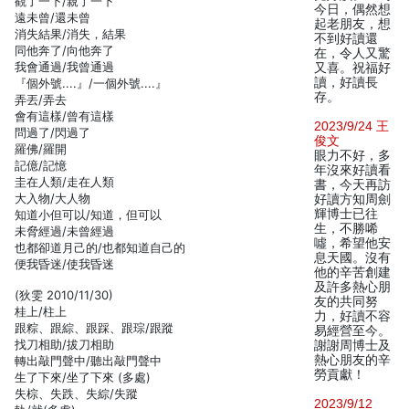
觀了一下/親了一下
今日，偶然想
遠未曾/還未曾
起老朋友，想
消失結果/消失，結果
不到好讀還
同他奔了/向他奔了
在，令人又驚
我會通過/我曾通過
又喜。祝福好
讀，好讀長
『個外號....』/一個外號....』
存。
弄丟/弄去
會有這樣/曾有這樣
2023/9/24 王
問過了/閃過了
俊文
羅佛/羅開
眼力不好，多
記億/記憶
年沒來好讀看
圭在人類/走在人類
書，今天再訪
大入物/大人物
好讀方知周劍
輝博士已往
知道小但可以/知道，但可以
生，不勝唏
未脅經過/未曾經過
噓，希望他安
也都卻道月己的/也都知道自己的
息天國。沒有
便我昏迷/使我昏迷
他的辛苦創建
及許多熱心朋
(狄雯 2010/11/30)
友的共同努
桂上/柱上
力，好讀不容
跟粽、跟綜、跟踩、跟琮/跟蹤
易經營至今。
找刀相助/拔刀相助
謝謝周博士及
熱心朋友的辛
轉出敲門聲中/聽出敲門聲中
勞貢獻！
生了下來/坐了下來 (多處)
失棕、失跌、失綜/失蹤
2023/9/12