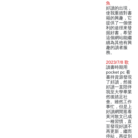
魚
好讀的出現，
使我重措對書
籍的興趣，它
提供了一個便
利的途徑來發
掘好書，希望
這個網站能繼
續為其他有興
趣的讀者服
務。
2023/7/8 歌
讀書時期用
pocket pc 看
書持資源發現
了好讀，然後
好讀一直陪伴
我至大學畢業
然後踏足社
會。雖然工作
事忙，但是上
好讀網閒逛看
黃河散文已成
一種習慣，直
至發現好讀不
再更新，繼而
停站，再從別