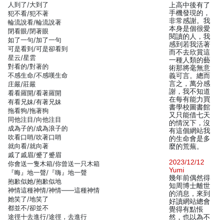
人到了/大到了
上高中後有了
手機發現的，
犯不看/犯不著
非常感謝。我
輪流說看/輪流說著
本身是個很愛
閉看眼/閉著眼
閱讀的人，我
如了一句/加了一句
感到若我活著
可是看到/可是卻看到
而不去欣賞這
星云/星雲
一種人類的藝
對看的/對著的
術那將毫無意
不感生命/不感嘆生命
義可言。總而
言之，萬分感
庄嚴/莊嚴
謝，我不知道
看看羅開/看著羅開
在每有能力買
有看兄妹/有著兄妹
書學校圖書館
拖看狗/拖著狗
又只能借七天
同他注目/向他注目
的情況下，沒
成為子的/成為浪子的
有這個網站我
吹看口哨/吹著口哨
的生命會是多
就向看/就向著
麼的荒蕪。
戚了戚眉/蹙了蹙眉
2023/12/12
你會送一隻木箱/你曾送一只木箱
Yumi
『晦』地一聲/『嗨』地一聲
幾年前偶然得
抱歉似她/抱歉似地
知周博士離世
神情這種神情/神情——這種神情
的消息，來到
她笑了/地笑了
好讀網站總會
都並不/卻並不
覺得有點悵
途徑十去進行/途徑，去進行
然，也以為不