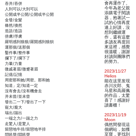
會再運作了。
吞并/吞併
今年為老父親
人到可以/大到可以
添購電子閱讀
公開成半公開/公開或半公開
器，抱著試一
金發/金髮
試的心情再度
條然/倏然
連上好讀，沒
造諳/造詣
想到繼續運
傍虜/俘虜
作，還有這麼
羅明感到狼狠/羅開感到狼狽
多讀友再度回
來這裡，感覺
運那個/送那個
很溫暖，謝謝
鑿件事/整件事
好讀與團隊們
攔下了/擱下了
的努力。
力暈/力量
微戚著眉/微蹙著眉
2023/11/27
記億/記憶
Helios
周密那和她/周密。那和她
能在这里发现
知道」定/知道一定
赤川次郎、鬼
马星和高羅佩
沒有會去/沒有機會去
的作品，太驚
并未曾/並未曾
喜了！感謝好
發出二一下/發出了一下
讀書櫃！
寵大/龐大
瑞出/踹出
2023/11/19
一端之力/一踹之力
Moon
走驚人/是驚人
偶然間發現這
留戀地牛排/留戀地半排
個網站，如獲
至寶，更找到
問吼聲/悶吼聲