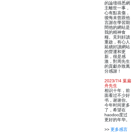
的論壇得悉網
主離世一事，
心有點哀傷，
後悔未曾跟他
言謝在學習期
間他的網站是
我的精神食
糧。見到好讀
重啟，有心人
延續好讀網站
的營運和更
新，很是感
激，對周先生
的貢獻亦致萬
分感謝！
2023/7/4 葉扁
舟先生
相识十年，前
面看过不少好
书，谢谢你。
今年时间更多
了，希望在
haodoo度过
更好的年华。
>>
更多感言