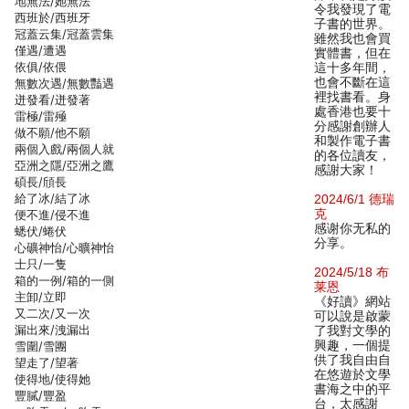
地無法/她無法
令我發現了電
西班於/西班牙
子書的世界。
冠蓋云集/冠蓋雲集
雖然我也會買
僅遇/遭遇
實體書，但在
依俱/依偎
這十多年間，
也會不斷在這
無數次遇/無數豔遇
裡找書看。身
迸發看/迸發著
處香港也要十
雷極/雷殛
分感謝創辦人
做不願/他不願
和製作電子書
兩個入戲/兩個人就
的各位讀友，
亞洲之隱/亞洲之鷹
感謝大家！
碩長/頎長
給了冰/結了冰
2024/6/1 德瑞
克
便不進/侵不進
感谢你无私的
蟋伏/蜷伏
分享。
心礦神怡/心曠神怡
士只/一隻
2024/5/18 布
箱的一例/箱的一側
莱恩
主卸/立即
《好讀》網站
又二次/又一次
可以說是啟蒙
漏出來/洩漏出
了我對文學的
興趣，一個提
雪圍/雪團
供了我自由自
望走了/望著
在悠遊於文學
使得地/使得她
書海之中的平
豐膩/豐盈
台，太感謝