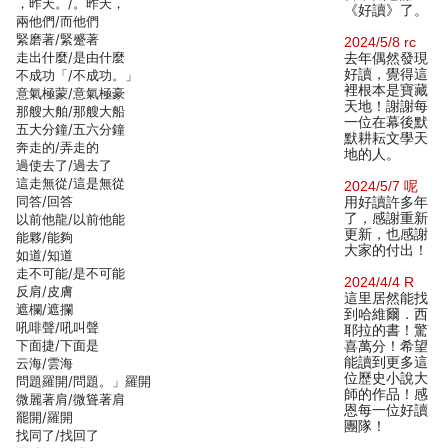
，昨天。/。昨天，
《好讀》了。
兩他們/而他們
緊磨著/緊蹙著
2024/5/8 rc
走出什麼/是由什麼
去年偶然發現
好讀，覺得這
不成功「/不成功。」
裡根本是寶藏
意氣極蒙/意氣極豪
天地！謝謝每
那艘大舶/那艘大船
一位在幕後默
五大分鐘/五六分鐘
默耕耘文學天
奔走的/弄走的
地的人。
過使去了/過去了
這走無從/這是無從
2024/5/7 呢
同答/回答
用好讀許多年
了，感謝重新
以前他龍/以前他能
更新，也感謝
能夥/能夠
大家的付出！
如道/知道
走不可能/是不可能
2024/4/4 R
反肩/皮膚
這里居然能找
遮欄/遮攔
到哈維爾．西
吼啡聲/吼叫聲
耶拉的書！驚
下面捷/下面是
喜萬分！希望
能讀到更多這
云海/雲海
位歷史小說大
問題羅開/問題。」羅開
師的作品！感
微麗著肩/微聳著肩
恩每一位好讀
罷開/羅開
團隊！
找同了/找回了