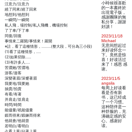
小時候很喜歡
汪意力/注意力
的一本書終於
繞了同來/繞了回來
出現電子版，
地想到/他想到
感謝團隊的無
一瞬問/一瞬間
私分享，謝謝
私人飛，場控制/私人飛機，機場控制
好讀！
了了車/下了車
同復/回復
2023/11/18
Michael
事情來二羅開/事情來！羅開
无意间想起过
※註，看了這種情形，........(整大段，可分為三小段)
来好读怀念一
(1)看了這種情形，....
下。竟然是惊
(2)如果切除.....
喜！好读活过
(3)有許多人....
来了！感恩 感
苦澀她/苦澀地
谢。
游客/遊客
深變著眉/深蹙著眉
2023/11/5
angsila
我要地/我要她
每周上好读看
抽賣/拍賣
看是否有新
有看/有著
书，这已经成
并肩走/並肩走
了一个习惯。
時問/時間
这种陪伴是一
能儘量/祇能儘量
种舒服的，充
鍛而得來/鍛鍊而得來
满确定感的安
他就會/他就曾
心。感谢好
读。
若明白/看明白
占看上風/佔著上風