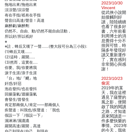
2023/10/30
拖地出來/拖他出來
Vincent
涼涼聲/淙淙聲
從武俠小說開
有在手指/祇有在手指
始接觸到好
聲音曰高達/聲音！高達
讀，陸陸續續
麻醉劇/麻醉劑
也看了很多好
仍然不。自由、動/仍然不能自由活動，
書，六年前看
到周博士的消
所以好/所以祇好
息覺得十分不
※
捨與可惜，時
※註，蜂后又嘆了一聲......(整大段可分為三小段):
隔多年發現好
(1)蜂后又嘆......
讀又重新運作
(2)這時，羅開.....
了，實在感到
(3)然而，這實在....
非常開心與感
你要。我/你要將我
謝！
淚子生涯/浪子生涯
『台』地/『颼』地
2023/10/23
偷泥
奸惑/奸惡
2019年的某
泡在發抖/也在發抖
天，我在這裡
回腸蕩氣/迴腸蕩氣
遇見了薩豐的
會發生/曾發生
風之影，便開
肯定那兩個人/肯定——那兩個人
啟了我的閱讀
疾聲道：叫我也/疾聲道：「我也
之路，才知道
假設一下「/假設一下」
原來閱讀是一
濕淋淋/濕漉漉
件多麼快樂的
事情。2023年
羅開高達/羅開，高達
的今天，我依
自己到現在/自己。到現在