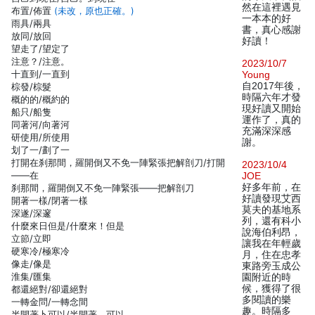
然在這裡遇見
布置/佈置
(未改，原也正確。)
一本本的好
雨具/兩具
書，真心感謝
放同/放回
好讀！
望走了/望定了
注意？/注意。
2023/10/7
十直到/一直到
Young
自2017年後，
棕發/棕髮
時隔六年才發
概的的/概約的
現好讀又開始
船只/船隻
運作了，真的
同著河/向著河
充滿深深感
研使用/所使用
謝。
划了一/劃了一
打開在刹那間，羅開倒又不免一陣緊張把解剖刀/打開
2023/10/4
——在
JOE
好多年前，在
刹那間，羅開倒又不免一陣緊張——把解剖刀
好讀發現艾西
開著一樣/閉著一樣
莫夫的基地系
深遂/深邃
列，還有科小
什麼來日但是/什麼來！但是
說海伯利昂，
立節/立即
讓我在年輕歲
硬寒冷/極寒冷
月，住在忠孝
像走/像是
東路旁玉成公
淮集/匯集
園附近的時
候，獲得了很
都還絕對/卻還絕對
多閱讀的樂
一轉金問/一轉念間
趣。時隔多
半開著卜可以/半開著，可以