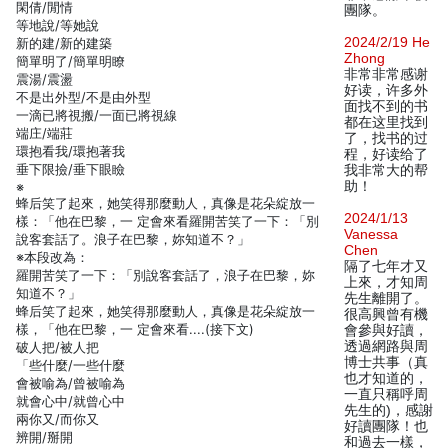
閑倩/閒情
團隊。
等地說/等她說
2024/2/19 He
新的建/新的建築
Zhong
簡單明了/簡單明瞭
非常非常感谢
震湯/震盪
好读，许多外
不是出外型/不是由外型
面找不到的书
一滴已將視搬/一面已將視線
都在这里找到
端庄/端莊
了，找书的过
環抱看我/環抱著我
程，好读给了
垂下限撿/垂下眼瞼
我非常大的帮
助！
※
蜂后笑了起來，她笑得那麼動人，真像是花朵綻放一
2024/1/13
樣：「他在巴黎，一 定會來看羅開苦笑了一下：「別
Vanessa
說客套話了。浪子在巴黎，妳知道不？」
Chen
※本段改為：
隔了七年才又
羅開苦笑了一下：「別說客套話了，浪子在巴黎，妳
上來，才知周
知道不？」
先生離開了。
蜂后笑了起來，她笑得那麼動人，真像是花朵綻放一
很高興曾有機
樣，「他在巴黎，一 定會來看....(接下文)
會參與好讀，
透過網路與周
破人把/被人把
博士共事（真
「些什麼/一些什麼
也才知道的，
會被喻為/曾被喻為
一直只稱呼周
就會心中/就曾心中
先生的)，感謝
兩你又/而你又
好讀團隊！也
辨開/掰開
和過去一樣，