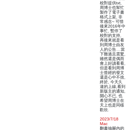
校對提供txt,
周博士也幫忙
製作了電子書
格式上架, 非
常感念~ 可惜
後來2016年中
事忙, 暫停了
校對的支持,
再後來就是看
到周博士由友
人的公告....當
下難過且震驚,
雖然還是偶而
會上好讀看看,
但是看到周博
士曾經的發文
還是心中不捨,
終於, 今天久
違的上線,看到
新版主的通知,
開心不已, 也
希望周博士在
天上也是同樣
歡欣.
2023/7/18
Mac
翻書抽屜內的