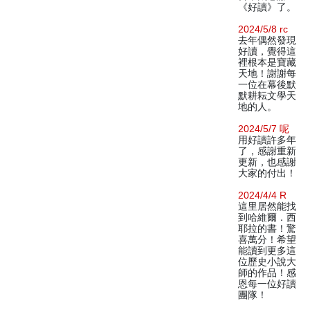
《好讀》了。
2024/5/8 rc
去年偶然發現
好讀，覺得這
裡根本是寶藏
天地！謝謝每
一位在幕後默
默耕耘文學天
地的人。
2024/5/7 呢
用好讀許多年
了，感謝重新
更新，也感謝
大家的付出！
2024/4/4 R
這里居然能找
到哈維爾．西
耶拉的書！驚
喜萬分！希望
能讀到更多這
位歷史小說大
師的作品！感
恩每一位好讀
團隊！