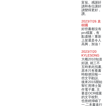
富翁。感謝好
讀和各位讓好
讀變得更好，
讚。
2023/7/26 袁
樹國
好些書都沒有
prc檔案，有
點遺憾！重新
上架還是令人
高興，加油！
2023/7/20
KYLESONG
大概2010知道
好讀, 就三不
五時來此找書,
原本只有看書
時順便回報一
些文字勘誤,
後來2015開始
幫忙周博士製
作電子書, 主
要是OCR檔案
的文字校對,
也曾經掃瞄了
一,二本書進行