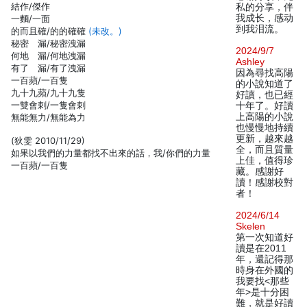
結作/傑作
私的分享，伴
我成长，感动
一麵/一面
到我泪流。
的而且確/的的確確
(未改。)
秘密 漏/秘密洩漏
2024/9/7
何地 漏/何地洩漏
Ashley
有了 漏/有了洩漏
因為尋找高陽
一百蘋/一百隻
的小說知道了
九十九蘋/九十九隻
好讀，也已經
一雙會刺/一隻會刺
十年了。好讀
上高陽的小說
無能無力/無能為力
也慢慢地持續
更新，越來越
(狄雯 2010/11/29)
全，而且質量
如果以我們的力量都找不出來的話，我/你們的力量
上佳，值得珍
一百蘋/一百隻
藏。感謝好
讀！感謝校對
者！
2024/6/14
Skelen
第一次知道好
讀是在2011
年，還記得那
時身在外國的
我要找<那些
年>是十分困
難，就是好讀