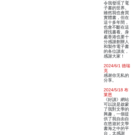
令我發現了電
子書的世界。
雖然我也會買
實體書，但在
這十多年間，
也會不斷在這
裡找書看。身
處香港也要十
分感謝創辦人
和製作電子書
的各位讀友，
感謝大家！
2024/6/1 德瑞
克
感谢你无私的
分享。
2024/5/18 布
莱恩
《好讀》網站
可以說是啟蒙
了我對文學的
興趣，一個提
供了我自由自
在悠遊於文學
書海之中的平
台，太感謝