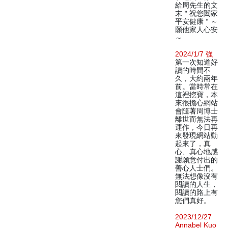
給周先生的文
末＂祝您闔家
平安健康＂～
願他家人心安
～
2024/1/7 強
第一次知道好
讀的時間不
久，大約兩年
前。當時常在
這裡挖寶，本
來很擔心網站
會隨著周博士
離世而無法再
運作，今日再
來發現網站動
起來了，真
心、真心地感
謝願意付出的
善心人士們。
無法想像沒有
閱讀的人生，
閱讀的路上有
您們真好。
2023/12/27
Annabel Kuo