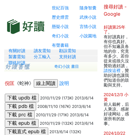
搜尋好讀 -
世紀百強
隨身智囊
Google
歷史煙雲
武俠小說
懸疑小說
言情小說
好讀第25年
了
。
奇幻小說
小說園地
有好讀真好，
有你也真好。
有聲書籍
但不知遍及各
有關好讀
讀友需知
勘誤需知
地的你，究竟
有多少。若你
製書需知
分工輸入
支持好讀
從未或很久沒
聯絡好讀
贊助過好讀，
奇幻小說 書目
請按這裡
，贊
助好讀也讓我
們知道你的鼓
倪匡
《蛇神》
說明
勵與支持。
2024/12/3 小
2010/11/29 (173K) 2013/6/14
黄
前人栽树，后
2008/11/10 (167K) 2013/6/14
人乘凉。感谢
好读网站，感
2010/11/29 (171K) 2013/6/14
谢所有的故
2010/11/29 (132K) 2013/6/14
事。
2013/6/14 (132K)
2024/10/22