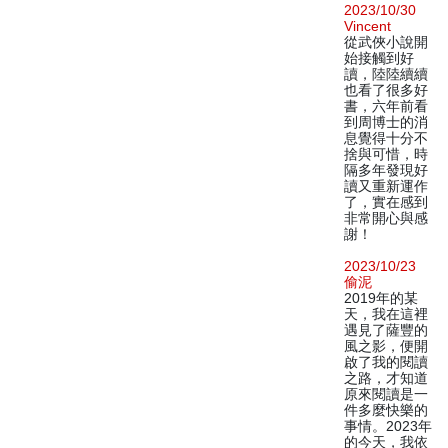
2023/10/30
Vincent
從武俠小說開
始接觸到好
讀，陸陸續續
也看了很多好
書，六年前看
到周博士的消
息覺得十分不
捨與可惜，時
隔多年發現好
讀又重新運作
了，實在感到
非常開心與感
謝！
2023/10/23
偷泥
2019年的某
天，我在這裡
遇見了薩豐的
風之影，便開
啟了我的閱讀
之路，才知道
原來閱讀是一
件多麼快樂的
事情。2023年
的今天，我依