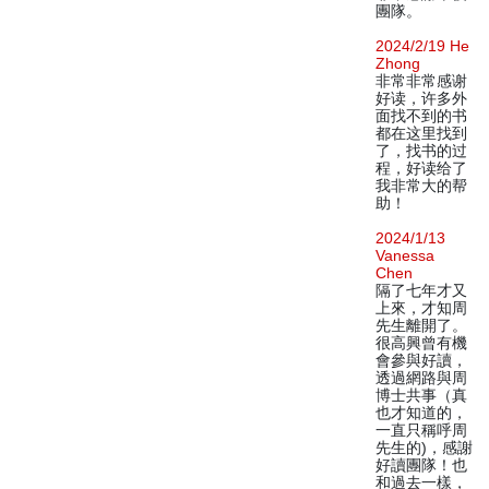
團隊。
2024/2/19 He
Zhong
非常非常感谢
好读，许多外
面找不到的书
都在这里找到
了，找书的过
程，好读给了
我非常大的帮
助！
2024/1/13
Vanessa
Chen
隔了七年才又
上來，才知周
先生離開了。
很高興曾有機
會參與好讀，
透過網路與周
博士共事（真
也才知道的，
一直只稱呼周
先生的)，感謝
好讀團隊！也
和過去一樣，