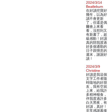
2024/3/14
Beatlebum
在好讀挖寶好
幾年，以為好
讀不會更新
了，但還是偶
爾會上來看
看，沒想到又
有新書了，超
級感動！好讀
真的陪我渡過
好多個通勤的
日子跟愜意的
週末，謝謝好
讀！
2024/3/9
Christine
好讀是我這個
文字工作者隨
時隨地的好朋
友，我有空就
上來，給我許
多精神糧食，
伴我度過許多
白天黑夜，有
好讀，真好！
非常感謝幕後