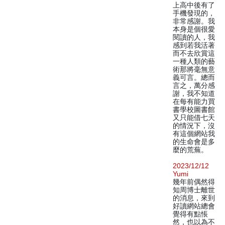
上高中後有了
手機發現的，
非常感謝。我
本身是個很愛
閱讀的人，我
感到若我活著
而不去欣賞這
一種人類的藝
術那將毫無意
義可言。總而
言之，萬分感
謝，我不知道
在每有能力買
書學校圖書館
又只能借七天
的情況下，沒
有這個網站我
的生命會是多
麼的荒蕪。
2023/12/12
Yumi
幾年前偶然得
知周博士離世
的消息，來到
好讀網站總會
覺得有點悵
然，也以為不