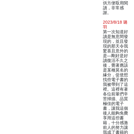
供方便取用閱
讀，非常感
謝。
2023/8/18 璐
羽
第一次知道好
讀是無意間發
現的，並且發
現的那天令我
驚喜且意外的
是—剛好是好
讀復活不久之
後，覺著應該
是某種莫名的
緣分，促使想
找些電子書的
我被帶到了這
裡。這裡有著
各位前輩們辛
苦掃描、品質
極佳的電子
書，讓我這個
後人能夠免費
享用這些書
籍，十分感激
前人的努力讓
我成了書籍的