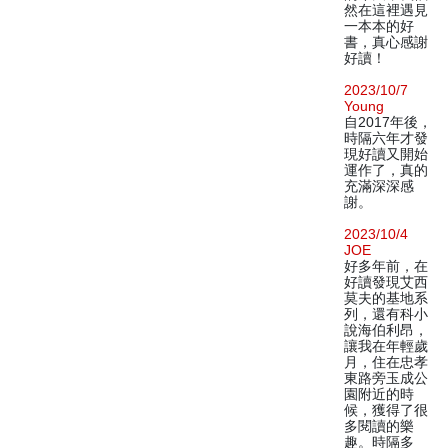
然在這裡遇見
一本本的好
書，真心感謝
好讀！
2023/10/7
Young
自2017年後，
時隔六年才發
現好讀又開始
運作了，真的
充滿深深感
謝。
2023/10/4
JOE
好多年前，在
好讀發現艾西
莫夫的基地系
列，還有科小
說海伯利昂，
讓我在年輕歲
月，住在忠孝
東路旁玉成公
園附近的時
候，獲得了很
多閱讀的樂
趣。時隔多