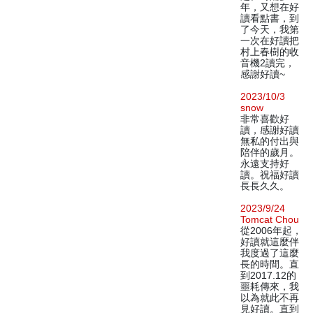
年，又想在好
讀看點書，到
了今天，我第
一次在好讀把
村上春樹的收
音機2讀完，
感謝好讀~
2023/10/3
snow
非常喜歡好
讀，感謝好讀
無私的付出與
陪伴的歲月。
永遠支持好
讀。祝福好讀
長長久久。
2023/9/24
Tomcat Chou
從2006年起，
好讀就這麼伴
我度過了這麼
長的時間。直
到2017.12的
噩耗傳來，我
以為就此不再
見好讀。直到