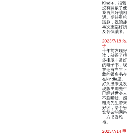
Kindle，很舊
沒有開啟了使
我再與好讀相
遇。期待重拾
讀趣，祝讀趣
再次重臨好讀
及各位讀者。
2023/7/18 池
子
十年前发现好
读，获得了很
多排版非常好
的电子书，现
在还有当年下
载的很多书存
在kindle里。
好久没来竟发
现版主周先生
已经过世令人
不胜唏嘘。感
谢周先生带来
好读，给予纷
繁复杂的网络
一方书香雅
地。
2023/7/14 甲