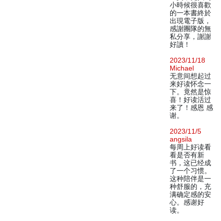
小時候很喜歡
的一本書終於
出現電子版，
感謝團隊的無
私分享，謝謝
好讀！
2023/11/18
Michael
无意间想起过
来好读怀念一
下。竟然是惊
喜！好读活过
来了！感恩 感
谢。
2023/11/5
angsila
每周上好读看
看是否有新
书，这已经成
了一个习惯。
这种陪伴是一
种舒服的，充
满确定感的安
心。感谢好
读。