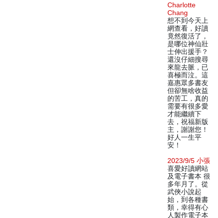
Charlotte
Chang
想不到今天上
網查看，好讀
竟然復活了，
是哪位神仙壯
士伸出援手？
還沒仔細搜尋
來龍去脈，已
喜極而泣。這
嘉惠眾多書友
但卻無啥收益
的苦工，真的
需要有很多愛
才能繼續下
去，祝福新版
主，謝謝您！
好人一生平
安！
2023/9/5 小張
喜愛好讀網站
及電子書本 很
多年月了。從
武俠小說起
始，到各種書
類，幸得有心
人製作電子本