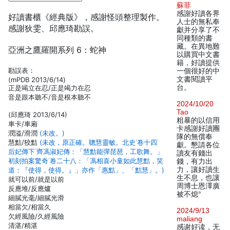
蘇菲
感謝好讀各界
好讀書櫃《經典版》，感謝怪頭整理製作。
人士的無私奉
感謝狄雯、邱應琦勘誤。
獻并分享了不
同種類的書
藏。在異地難
亞洲之鷹羅開系列 6：蛇神
以購買中文書
籍，好讀提供
勘誤表：
一個很好的中
文書閱讀平
(mPDB 2013/6/14)
台。
正是竭立在忍/正是竭力在忍
音是跟本聽不/音是根本聽不
2024/10/20
Tao
(邱應琦 2013/6/14)
粗暴的以信用
車卡/車廂
卡感謝好讀團
潤溢/滑潤
(未改。)
隊的無償奉
慧黠/狡黠
(未改，原正確。聰慧靈敏。北史˙卷十四˙
獻。懇請各位
后妃傳下˙齊馮淑妃傳：「慧黠能彈琵琶，工歌舞。」
讀友有錢出
初刻拍案驚奇˙卷二十八：「馮相喜小童如此慧黠，笑
錢，有力出
力，讓好讀生
道：『使得，使得。』」亦作「惠黠」、「黠慧」。)
生不息，也讓
就可以前/就是以前
周博士恩澤廣
反應堆/反應爐
被不熄°
細膩光毫/細膩光滑
相當欠/相當久
2024/9/13
欠經風險/久經風險
maliang
清湛/精湛
感谢好读，无