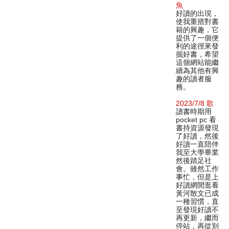
魚
好讀的出現，
使我重措對書
籍的興趣，它
提供了一個便
利的途徑來發
掘好書，希望
這個網站能繼
續為其他有興
趣的讀者服
務。
2023/7/8 歌
讀書時期用
pocket pc 看
書持資源發現
了好讀，然後
好讀一直陪伴
我至大學畢業
然後踏足社
會。雖然工作
事忙，但是上
好讀網閒逛看
黃河散文已成
一種習慣，直
至發現好讀不
再更新，繼而
停站，再從別