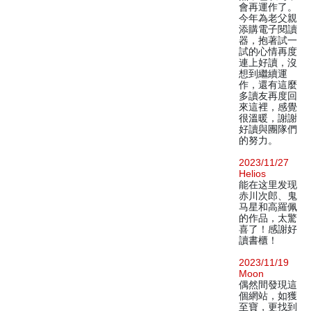
會再運作了。
今年為老父親
添購電子閱讀
器，抱著試一
試的心情再度
連上好讀，沒
想到繼續運
作，還有這麼
多讀友再度回
來這裡，感覺
很溫暖，謝謝
好讀與團隊們
的努力。
2023/11/27
Helios
能在这里发现
赤川次郎、鬼
马星和高羅佩
的作品，太驚
喜了！感謝好
讀書櫃！
2023/11/19
Moon
偶然間發現這
個網站，如獲
至寶，更找到