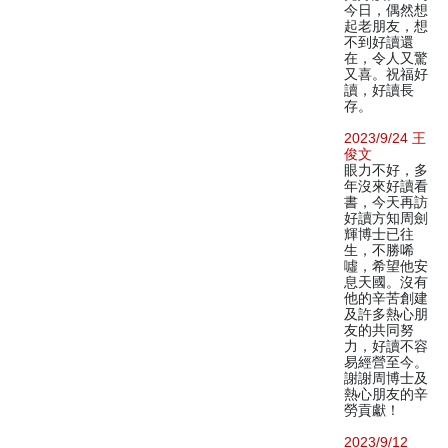
今日，偶然想
起老朋友，想
不到好讀還
在，令人又驚
又喜。祝福好
讀，好讀長
存。
2023/9/24 王
俊文
眼力不好，多
年沒來好讀看
書，今天再訪
好讀方知周劍
輝博士已往
生，不勝唏
噓，希望他安
息天國。沒有
他的辛苦創建
及許多熱心朋
友的共同努
力，好讀不容
易經營至今。
謝謝周博士及
熱心朋友的辛
勞貢獻！
2023/9/12