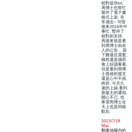
校對提供txt,
周博士也幫忙
製作了電子書
格式上架, 非
常感念~ 可惜
後來2016年中
事忙, 暫停了
校對的支持,
再後來就是看
到周博士由友
人的公告....當
下難過且震驚,
雖然還是偶而
會上好讀看看,
但是看到周博
士曾經的發文
還是心中不捨,
終於, 今天久
違的上線,看到
新版主的通知,
開心不已, 也
希望周博士在
天上也是同樣
歡欣.
2023/7/18
Mac
翻書抽屜內的