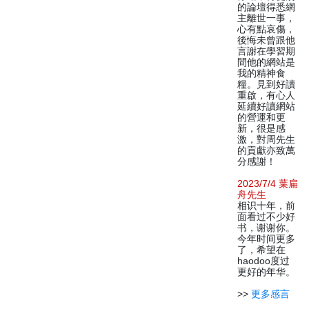
的論壇得悉網
主離世一事，
心有點哀傷，
後悔未曾跟他
言謝在學習期
間他的網站是
我的精神食
糧。見到好讀
重啟，有心人
延續好讀網站
的營運和更
新，很是感
激，對周先生
的貢獻亦致萬
分感謝！
2023/7/4 葉扁
舟先生
相识十年，前
面看过不少好
书，谢谢你。
今年时间更多
了，希望在
haodoo度过
更好的年华。
>>
更多感言