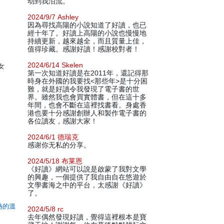
动到我泪流。
2024/9/7 Ashley
因為尋找高陽的小說知道了好讀，也已
經十年了。好讀上高陽的小說也慢慢地
持續更新，越來越全，而且質量上佳，
值得珍藏。感謝好讀！感謝校對者！
2024/6/14 Skelen
女
第一次知道好讀是在2011年，還記得那
時身在外國的我要找<那些年>是十分困
難，就是好讀令我發現了電子書的世
界。雖然我也會買實體書，但在這十多
年間，也會不斷在這裡找書看。身處香
港也要十分感謝創辦人和製作電子書的
各位讀友，感謝大家！
2024/6/1 德瑞克
感谢你无私的分享。
2024/5/18 布莱恩
《好讀》網站可以說是啟蒙了我對文學
的興趣，一個提供了我自由自在悠遊於
文學書海之中的平台，太感謝《好讀》
了。
熱的溫
2024/5/8 rc
去年偶然發現好讀，覺得這裡根本是寶