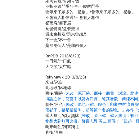
如同背包/譬如背包
不折不饒鬥爭/不折不饒的鬥爭
會帶來了眾多的「禮物」/曾帶來了眾多的「禮物」
不會有人相信過/不會有人相信
蹙著肩/蹙著眉
竟發覺得/益發覺得
還未會想及/還未曾想及
下一會/不一會
是那兩個人/是哪兩個人
(mPDB 2013/8/23)
一日氣/一口氣
大空船/太空船
(skyhawk 2013/8/23)
來白/來自
此地球/比地球
商榷/商確
(未改，原正確。商榷：商量、討論。北史
博論之餘，何嘗不以詩為口實，隨其嗜欲，商榷不同
腳色/角色
(未改，原也正確。腳色：戲劇中的演員
個衫子，都是括括叫，超等第一名的腳色。」亦作「
碩大無朋/碩大無比
(未改，原正確。碩大無朋：貌壯
物品大到無可比擬。聊齋志異˙卷二˙蓮香：「晨起，
獨來獨住/獨來獨往
直衡/直衝