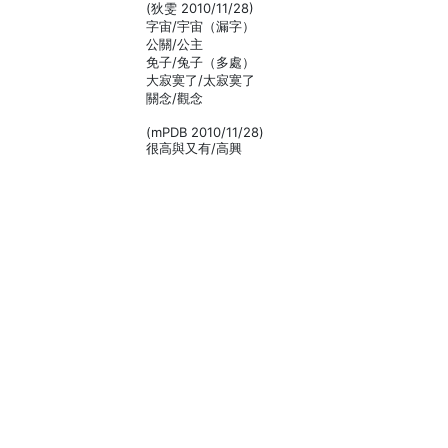
(狄雯 2010/11/28)
字宙/宇宙（漏字）
公關/公主
免子/兔子（多處）
大寂寞了/太寂寞了
關念/觀念
(mPDB 2010/11/28)
很高與又有/高興