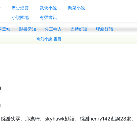
囊
歷史煙雲
武俠小說
懸疑小說
說
小說園地
有聲書籍
誤需知
製書需知
分工輸入
支持好讀
聯絡好讀
奇幻小說 書目
1
1
狄雯、邱應琦、skyhawk勘誤。感謝henry142勘誤28處、