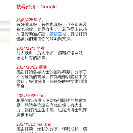
搜尋好讀 - Google
好讀第25年了
。
有好讀真好，有你也真好。但不知遍及
各地的你，究竟有多少。若你從未或很
久沒贊助過好讀，
請按這裡
，贊助好讀
也讓我們知道你的鼓勵與支持。
2024/12/3 小黄
前人栽树，后人乘凉。感谢好读网站，
感谢所有的故事。
2024/10/22 蘇菲
感謝好讀各界人士的無私奉獻并分享了
不同種類的書藏。在異地難以購買中文
書籍，好讀提供一個很好的中文書閱讀
平台。
2024/10/20 Tao
粗暴的以信用卡感謝好讀團隊的無償奉
獻。懇請各位讀友有錢出錢，有力出
力，讓好讀生生不息，也讓周博士恩澤
廣被不熄°
2024/9/13 maliang
感谢好读，无私的分享，伴我成长，感