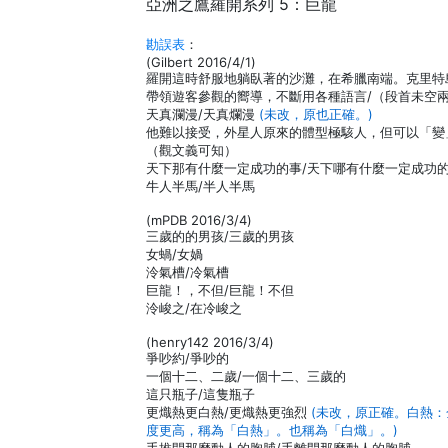
亞洲之鷹羅開系列 5：巨龍
勘誤表
：
(Gilbert 2016/4/1)
羅開這時舒服地躺臥著的沙灘，在希臘南端。克里特
帶領遊客參觀的嚮導，不斷用各種語言/（段首未空
天真瀾漫/天真爛漫
(未改，原也正確。)
他難以接受，外星人原來的體型極駭人，但可以「變
（觀文義可知）
天下那有什麼一定成功的事/天下哪有什麼一定成功
牛人半馬/半人半馬
(mPDB 2016/3/4)
三歲的的男孩/三歲的男孩
女蝸/女媧
泠氣槽/冷氣槽
巨龍！，不但/巨龍！不但
泠峻之/在冷峻之
(henry142 2016/3/4)
爭吵約/爭吵的
一個十二、二歲/一個十二、三歲的
這只瓶子/這隻瓶子
更熾熱更白熱/更熾熱更強烈
(未改，原正確。白熱
度更高，稱為「白熱」。也稱為「白熾」。)