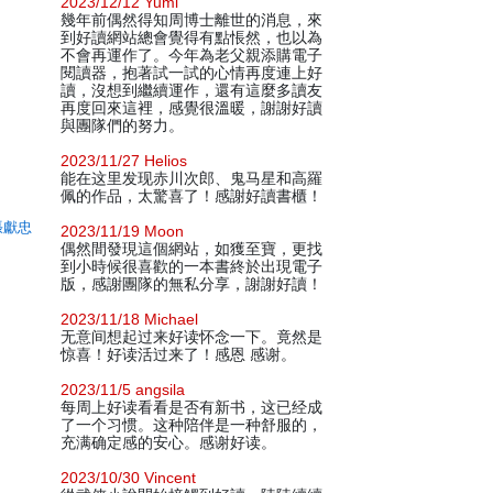
2023/12/12 Yumi
幾年前偶然得知周博士離世的消息，來
到好讀網站總會覺得有點悵然，也以為
不會再運作了。今年為老父親添購電子
閱讀器，抱著試一試的心情再度連上好
讀，沒想到繼續運作，還有這麼多讀友
再度回來這裡，感覺很溫暖，謝謝好讀
與團隊們的努力。
2023/11/27 Helios
能在这里发现赤川次郎、鬼马星和高羅
佩的作品，太驚喜了！感謝好讀書櫃！
張獻忠
2023/11/19 Moon
偶然間發現這個網站，如獲至寶，更找
到小時候很喜歡的一本書終於出現電子
版，感謝團隊的無私分享，謝謝好讀！
2023/11/18 Michael
无意间想起过来好读怀念一下。竟然是
惊喜！好读活过来了！感恩 感谢。
2023/11/5 angsila
每周上好读看看是否有新书，这已经成
了一个习惯。这种陪伴是一种舒服的，
充满确定感的安心。感谢好读。
2023/10/30 Vincent