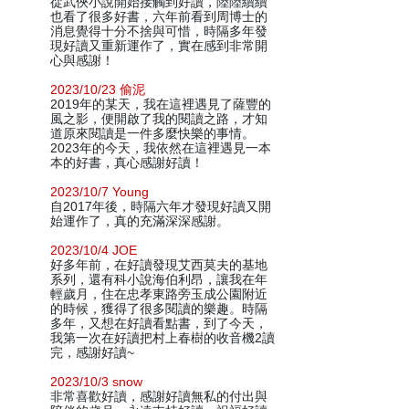
從武俠小說開始接觸到好讀，陸陸續續
也看了很多好書，六年前看到周博士的
消息覺得十分不捨與可惜，時隔多年發
現好讀又重新運作了，實在感到非常開
心與感謝！
2023/10/23 偷泥
2019年的某天，我在這裡遇見了薩豐的
風之影，便開啟了我的閱讀之路，才知
道原來閱讀是一件多麼快樂的事情。
2023年的今天，我依然在這裡遇見一本
本的好書，真心感謝好讀！
2023/10/7 Young
自2017年後，時隔六年才發現好讀又開
始運作了，真的充滿深深感謝。
2023/10/4 JOE
好多年前，在好讀發現艾西莫夫的基地
系列，還有科小說海伯利昂，讓我在年
輕歲月，住在忠孝東路旁玉成公園附近
的時候，獲得了很多閱讀的樂趣。時隔
多年，又想在好讀看點書，到了今天，
我第一次在好讀把村上春樹的收音機2讀
完，感謝好讀~
2023/10/3 snow
非常喜歡好讀，感謝好讀無私的付出與