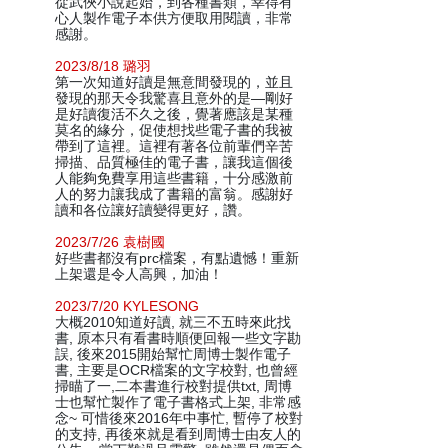
從武俠小說起始，到各種書類，幸得有
心人製作電子本供方便取用閱讀，非常
感謝。
2023/8/18 璐羽
第一次知道好讀是無意間發現的，並且
發現的那天令我驚喜且意外的是—剛好
是好讀復活不久之後，覺著應該是某種
莫名的緣分，促使想找些電子書的我被
帶到了這裡。這裡有著各位前輩們辛苦
掃描、品質極佳的電子書，讓我這個後
人能夠免費享用這些書籍，十分感激前
人的努力讓我成了書籍的富翁。感謝好
讀和各位讓好讀變得更好，讚。
2023/7/26 袁樹國
好些書都沒有prc檔案，有點遺憾！重新
上架還是令人高興，加油！
2023/7/20 KYLESONG
大概2010知道好讀, 就三不五時來此找
書, 原本只有看書時順便回報一些文字勘
誤, 後來2015開始幫忙周博士製作電子
書, 主要是OCR檔案的文字校對, 也曾經
掃瞄了一,二本書進行校對提供txt, 周博
士也幫忙製作了電子書格式上架, 非常感
念~ 可惜後來2016年中事忙, 暫停了校對
的支持, 再後來就是看到周博士由友人的