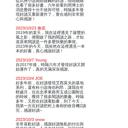
從武俠小說開始接觸到好讀，陸陸續續
也看了很多好書，六年前看到周博士的
消息覺得十分不捨與可惜，時隔多年發
現好讀又重新運作了，實在感到非常開
心與感謝！
2023/10/23 偷泥
2019年的某天，我在這裡遇見了薩豐的
風之影，便開啟了我的閱讀之路，才知
道原來閱讀是一件多麼快樂的事情。
2023年的今天，我依然在這裡遇見一本
本的好書，真心感謝好讀！
2023/10/7 Young
自2017年後，時隔六年才發現好讀又開
始運作了，真的充滿深深感謝。
2023/10/4 JOE
好多年前，在好讀發現艾西莫夫的基地
系列，還有科小說海伯利昂，讓我在年
輕歲月，住在忠孝東路旁玉成公園附近
的時候，獲得了很多閱讀的樂趣。時隔
多年，又想在好讀看點書，到了今天，
我第一次在好讀把村上春樹的收音機2讀
完，感謝好讀~
2023/10/3 snow
非常喜歡好讀，感謝好讀無私的付出與