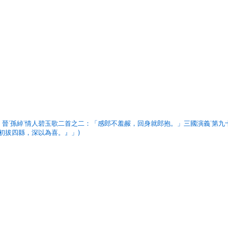
。晉˙孫綽˙情人碧玉歌二首之二：「感郎不羞赧，回身就郎抱。」三國演義˙第九
初拔四縣，深以為喜。』」)