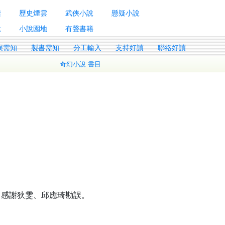
囊
歷史煙雲
武俠小說
懸疑小說
說
小說園地
有聲書籍
誤需知
製書需知
分工輸入
支持好讀
聯絡好讀
奇幻小說 書目
。感謝狄雯、邱應琦勘誤。