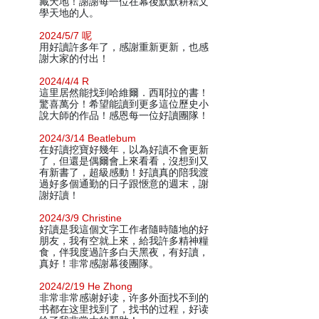
藏天地！謝謝每一位在幕後默默耕耘文
學天地的人。
2024/5/7 呢
用好讀許多年了，感謝重新更新，也感
謝大家的付出！
2024/4/4 R
這里居然能找到哈維爾．西耶拉的書！
驚喜萬分！希望能讀到更多這位歷史小
說大師的作品！感恩每一位好讀團隊！
2024/3/14 Beatlebum
在好讀挖寶好幾年，以為好讀不會更新
了，但還是偶爾會上來看看，沒想到又
有新書了，超級感動！好讀真的陪我渡
過好多個通勤的日子跟愜意的週末，謝
謝好讀！
2024/3/9 Christine
好讀是我這個文字工作者隨時隨地的好
朋友，我有空就上來，給我許多精神糧
食，伴我度過許多白天黑夜，有好讀，
真好！非常感謝幕後團隊。
2024/2/19 He Zhong
非常非常感谢好读，许多外面找不到的
书都在这里找到了，找书的过程，好读