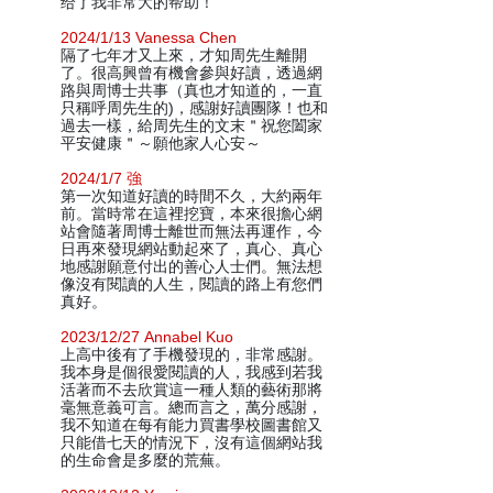
给了我非常大的帮助！
2024/1/13 Vanessa Chen
隔了七年才又上來，才知周先生離開
了。很高興曾有機會參與好讀，透過網
路與周博士共事（真也才知道的，一直
只稱呼周先生的)，感謝好讀團隊！也和
過去一樣，給周先生的文末＂祝您闔家
平安健康＂～願他家人心安～
2024/1/7 強
第一次知道好讀的時間不久，大約兩年
前。當時常在這裡挖寶，本來很擔心網
站會隨著周博士離世而無法再運作，今
日再來發現網站動起來了，真心、真心
地感謝願意付出的善心人士們。無法想
像沒有閱讀的人生，閱讀的路上有您們
真好。
2023/12/27 Annabel Kuo
上高中後有了手機發現的，非常感謝。
我本身是個很愛閱讀的人，我感到若我
活著而不去欣賞這一種人類的藝術那將
毫無意義可言。總而言之，萬分感謝，
我不知道在每有能力買書學校圖書館又
只能借七天的情況下，沒有這個網站我
的生命會是多麼的荒蕪。