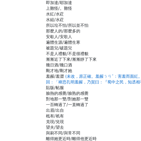
即加達/耶加達
上難怪/。難怪
水紅/水葒
水組/水葒
所以垃不怕/所以並不怕
那麼人的/那麼多的
安歇人/安歌人
遍體生源/遍體生寒
被題兒/破題兒
不是人禮貌/不是很禮貌
漸漸近了下來/漸漸靜了下來
幾日酒/幾口酒
剛才地/剛才她
羞赧/羞澀
(未改，原正確。羞赧ㄋㄢˇ：害羞而面紅
回：「褘恐孔明羞赧，乃賀曰：『蜀中之民，知丞相
貼版/帖服
臉熱的感覺/臉熟的感覺
對地那一雙/對她那一雙
一百轉過了/一直轉過了
出眉/出自
柢有/衹有
克現/兌現
望夫/望去
與刷不同/與常不同
離得她更近時/離得他更近時