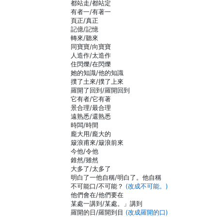
都站走/都站定
有者一/有著一
頁正/真正
記億/記憶
轉來/聽來
同寶寶/向寶寶
人造作/太造作
住閃爍/在閃爍
她的知識/他的知識
撲了土來/撲了上來
羅開了回到/羅開回到
它有者/它有著
景合理/最合理
遠熟悉/還熟悉
時闆/時間
龐大用/龐大的
簸浪甫來/簸浪前來
今他/令他
錐然/雖然
大多了/太多了
明白了一他自稱/明白了。他自稱
不可能口/不可能？
(改成不可能。)
他們會在/他們要在
某處一講到/某處。」講到
羅開的日/羅開到目
(改成羅開的口)