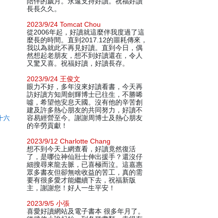
陪伴的歲月。永遠支持好讀。祝福好讀
長長久久。
2023/9/24 Tomcat Chou
從2006年起，好讀就這麼伴我度過了這
麼長的時間。直到2017.12的噩耗傳來，
我以為就此不再見好讀。直到今日，偶
然想起老朋友，想不到好讀還在，令人
又驚又喜。祝福好讀，好讀長存。
2023/9/24 王俊文
眼力不好，多年沒來好讀看書，今天再
訪好讀方知周劍輝博士已往生，不勝唏
噓，希望他安息天國。沒有他的辛苦創
建及許多熱心朋友的共同努力，好讀不
十六
容易經營至今。謝謝周博士及熱心朋友
的辛勞貢獻！
2023/9/12 Charlotte Chang
想不到今天上網查看，好讀竟然復活
了，是哪位神仙壯士伸出援手？還沒仔
細搜尋來龍去脈，已喜極而泣。這嘉惠
眾多書友但卻無啥收益的苦工，真的需
要有很多愛才能繼續下去，祝福新版
主，謝謝您！好人一生平安！
2023/9/5 小張
喜愛好讀網站及電子書本 很多年月了。