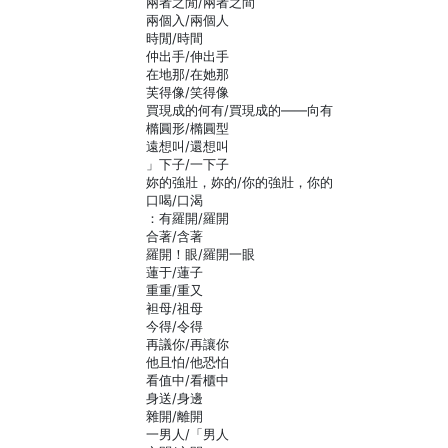
兩者之閒/兩者之間
兩個入/兩個人
時閒/時間
仲出手/伸出手
在地那/在她那
芙得像/笑得像
買現成的何有/買現成的——向有
橢圓形/橢圓型
遠想叫/還想叫
」下子/一下子
妳的強壯，妳的/你的強壯，你的
口喝/口渴
：有羅開/羅開
合著/含著
羅開！眼/羅開一眼
蓮于/蓮子
重重/重又
袒母/祖母
今得/令得
再議你/再讓你
他且怕/他恐怕
看值中/看櫃中
身送/身邊
雜開/離開
一男人/「男人