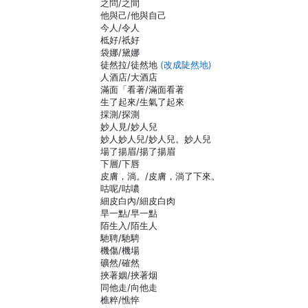
之問/之間
他與己/他與自己
今人/令人
柢好/祇好
袋娜/黛娜
徒然拉/徒然地
(改成陡然地)
人酒店/大酒店
滿面「看著/滿面看著
生了起來/生氣了起來
採測/探測
妙人見/妙人兒
妙人妙人兒/妙人兒。妙人兒
場了揚眉/揚了揚眉
下層/下唇
皮膚，淌。/皮膚，淌了下來。
咕呢/咕噥
細皮白內/細皮白肉
旱一點/早一點
陌生入/陌生人
馳聘/馳騁
機傷/機場
礦然/確然
挾著姻/挾著烟
同他走/向他走
樵粹/憔悴