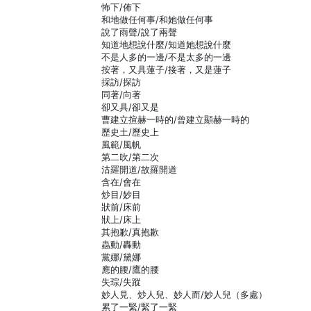
怖下/佈下
和地做任何事/和她做任何事
說了雨聲/說了兩聲
知道地想說什麼/知道她想說什麼
不是人多的一邊/不是太多的一邊
按著，又具蓮子/接著，又是蓮子
採訪/探訪
同著/向著
卻又具/卻又是
曹建立揎赫一時的/曾建立顯赫一時的
歷史土/歷史上
風範/風帆
第二吹/第二次
沽羅開道/故羅開道
含在/會在
炒目/妙目
狀前/床前
狀上/床上
其抱歉/真抱歉
蟲動/轟動
黨娜/黛娜
應的腰/鷹的腰
失琮/失蹤
妙人見、炒人兒、妙人而/妙人兒（多處）
累了一緊/緊了一緊