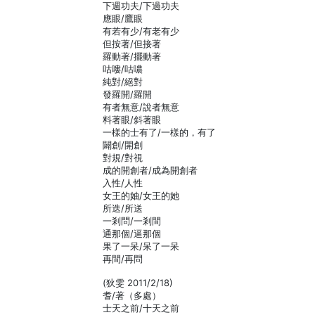
下週功夫/下過功夫
應眼/鷹眼
有若有少/有老有少
但按著/但接著
羅動著/擺動著
咕嘍/咕噥
純對/絕對
發羅開/羅開
有者無意/說者無意
料著眼/斜著眼
一樣的士有了/一樣的，有了
闢創/開創
對規/對視
成的開創者/成為開創者
入性/人性
女王的妯/女王的她
所迭/所送
一剎問/一剎間
通那個/逼那個
果了一呆/呆了一呆
再間/再問
(狄雯 2011/2/18)
耆/著（多處）
士天之前/十天之前