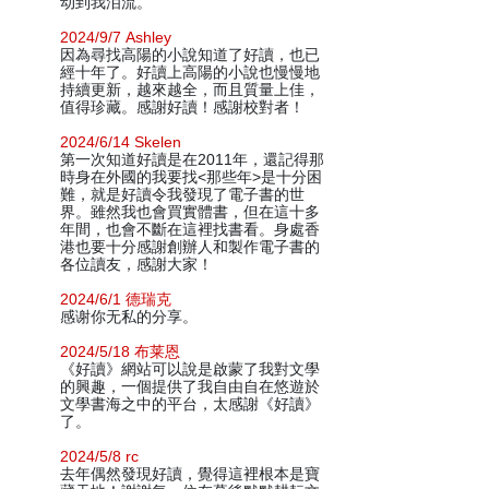
动到我泪流。
2024/9/7 Ashley
因為尋找高陽的小說知道了好讀，也已
經十年了。好讀上高陽的小說也慢慢地
持續更新，越來越全，而且質量上佳，
值得珍藏。感謝好讀！感謝校對者！
2024/6/14 Skelen
第一次知道好讀是在2011年，還記得那
時身在外國的我要找<那些年>是十分困
難，就是好讀令我發現了電子書的世
界。雖然我也會買實體書，但在這十多
年間，也會不斷在這裡找書看。身處香
港也要十分感謝創辦人和製作電子書的
各位讀友，感謝大家！
2024/6/1 德瑞克
感谢你无私的分享。
2024/5/18 布莱恩
《好讀》網站可以說是啟蒙了我對文學
的興趣，一個提供了我自由自在悠遊於
文學書海之中的平台，太感謝《好讀》
了。
2024/5/8 rc
去年偶然發現好讀，覺得這裡根本是寶