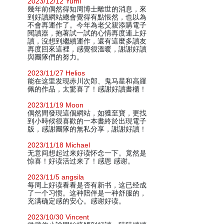
2023/12/12 Yumi
幾年前偶然得知周博士離世的消息，來
到好讀網站總會覺得有點悵然，也以為
不會再運作了。今年為老父親添購電子
閱讀器，抱著試一試的心情再度連上好
讀，沒想到繼續運作，還有這麼多讀友
再度回來這裡，感覺很溫暖，謝謝好讀
與團隊們的努力。
2023/11/27 Helios
能在这里发现赤川次郎、鬼马星和高羅
佩的作品，太驚喜了！感謝好讀書櫃！
2023/11/19 Moon
偶然間發現這個網站，如獲至寶，更找
到小時候很喜歡的一本書終於出現電子
版，感謝團隊的無私分享，謝謝好讀！
2023/11/18 Michael
无意间想起过来好读怀念一下。竟然是
惊喜！好读活过来了！感恩 感谢。
2023/11/5 angsila
每周上好读看看是否有新书，这已经成
了一个习惯。这种陪伴是一种舒服的，
充满确定感的安心。感谢好读。
2023/10/30 Vincent