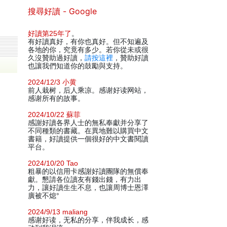
搜尋好讀 - Google
好讀第25年了
。
有好讀真好，有你也真好。但不知遍及
各地的你，究竟有多少。若你從未或很
久沒贊助過好讀，
請按這裡
，贊助好讀
也讓我們知道你的鼓勵與支持。
2024/12/3 小黄
前人栽树，后人乘凉。感谢好读网站，
感谢所有的故事。
2024/10/22 蘇菲
感謝好讀各界人士的無私奉獻并分享了
不同種類的書藏。在異地難以購買中文
書籍，好讀提供一個很好的中文書閱讀
平台。
2024/10/20 Tao
粗暴的以信用卡感謝好讀團隊的無償奉
獻。懇請各位讀友有錢出錢，有力出
力，讓好讀生生不息，也讓周博士恩澤
廣被不熄°
2024/9/13 maliang
感谢好读，无私的分享，伴我成长，感