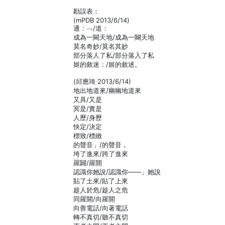
勘誤表：
(mPDB 2013/6/14)
通：﹁/道：
成為一闕天地/成為一闋天地
莫名奇妙/莫名其妙
部分落人了私/部分落入了私
姬的敘迷：/姬的敘述。
(邱應琦 2013/6/14)
地出地道來/幽幽地道來
又具/又是
冥是/實是
人歷/身歷
快定/決定
標致/標緻
的聲音」/的聲音，
垮了進來/跨了進來
羅闢/羅開
認識你她說/認識你——」她說
貼了土來/貼了上來
趁人於危/趁人之危
同羅開/向羅開
向善電話/向著電話
轉不真切/聽不真切