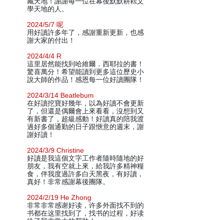
藏天地！謝謝每一位在幕後默默耕耘文
學天地的人。
2024/5/7 呢
用好讀許多年了，感謝重新更新，也感
謝大家的付出！
2024/4/4 R
這里居然能找到哈維爾．西耶拉的書！
驚喜萬分！希望能讀到更多這位歷史小
說大師的作品！感恩每一位好讀團隊！
2024/3/14 Beatlebum
在好讀挖寶好幾年，以為好讀不會更新
了，但還是偶爾會上來看看，沒想到又
有新書了，超級感動！好讀真的陪我渡
過好多個通勤的日子跟愜意的週末，謝
謝好讀！
2024/3/9 Christine
好讀是我這個文字工作者隨時隨地的好
朋友，我有空就上來，給我許多精神糧
食，伴我度過許多白天黑夜，有好讀，
真好！非常感謝幕後團隊。
2024/2/19 He Zhong
非常非常感谢好读，许多外面找不到的
书都在这里找到了，找书的过程，好读