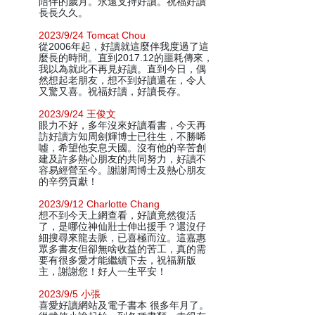
陪伴的歲月。永遠支持好讀。祝福好讀
長長久久。
2023/9/24 Tomcat Chou
從2006年起，好讀就這麼伴我度過了這
麼長的時間。直到2017.12的噩耗傳來，
我以為就此不再見好讀。直到今日，偶
然想起老朋友，想不到好讀還在，令人
又驚又喜。祝福好讀，好讀長存。
2023/9/24 王俊文
眼力不好，多年沒來好讀看書，今天再
訪好讀方知周劍輝博士已往生，不勝唏
噓，希望他安息天國。沒有他的辛苦創
建及許多熱心朋友的共同努力，好讀不
容易經營至今。謝謝周博士及熱心朋友
的辛勞貢獻！
2023/9/12 Charlotte Chang
想不到今天上網查看，好讀竟然復活
了，是哪位神仙壯士伸出援手？還沒仔
細搜尋來龍去脈，已喜極而泣。這嘉惠
眾多書友但卻無啥收益的苦工，真的需
要有很多愛才能繼續下去，祝福新版
主，謝謝您！好人一生平安！
2023/9/5 小張
喜愛好讀網站及電子書本 很多年月了。