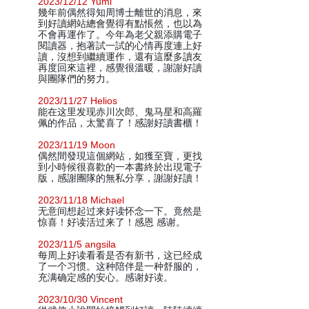
2023/12/12 Yumi
幾年前偶然得知周博士離世的消息，來
到好讀網站總會覺得有點悵然，也以為
不會再運作了。今年為老父親添購電子
閱讀器，抱著試一試的心情再度連上好
讀，沒想到繼續運作，還有這麼多讀友
再度回來這裡，感覺很溫暖，謝謝好讀
與團隊們的努力。
2023/11/27 Helios
能在这里发现赤川次郎、鬼马星和高羅
佩的作品，太驚喜了！感謝好讀書櫃！
2023/11/19 Moon
偶然間發現這個網站，如獲至寶，更找
到小時候很喜歡的一本書終於出現電子
版，感謝團隊的無私分享，謝謝好讀！
2023/11/18 Michael
无意间想起过来好读怀念一下。竟然是
惊喜！好读活过来了！感恩 感谢。
2023/11/5 angsila
每周上好读看看是否有新书，这已经成
了一个习惯。这种陪伴是一种舒服的，
充满确定感的安心。感谢好读。
2023/10/30 Vincent