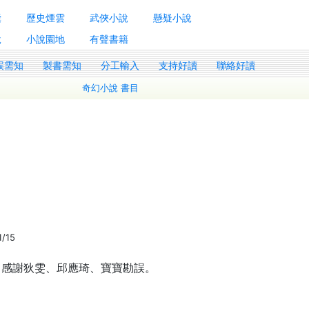
囊
歷史煙雲
武俠小說
懸疑小說
說
小說園地
有聲書籍
誤需知
製書需知
分工輸入
支持好讀
聯絡好讀
奇幻小說 書目
1/15
。感謝狄雯、邱應琦、寶寶勘誤。