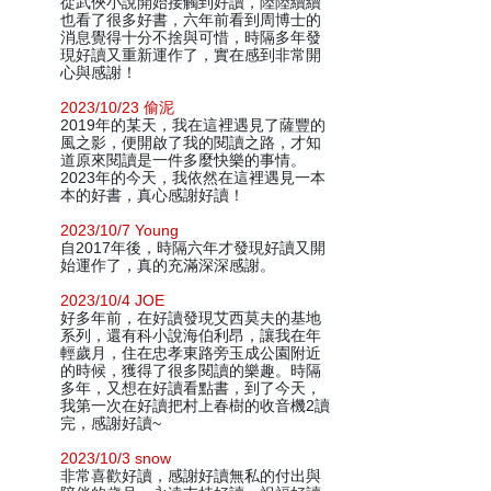
從武俠小說開始接觸到好讀，陸陸續續
也看了很多好書，六年前看到周博士的
消息覺得十分不捨與可惜，時隔多年發
現好讀又重新運作了，實在感到非常開
心與感謝！
2023/10/23 偷泥
2019年的某天，我在這裡遇見了薩豐的
風之影，便開啟了我的閱讀之路，才知
道原來閱讀是一件多麼快樂的事情。
2023年的今天，我依然在這裡遇見一本
本的好書，真心感謝好讀！
2023/10/7 Young
自2017年後，時隔六年才發現好讀又開
始運作了，真的充滿深深感謝。
2023/10/4 JOE
好多年前，在好讀發現艾西莫夫的基地
系列，還有科小說海伯利昂，讓我在年
輕歲月，住在忠孝東路旁玉成公園附近
的時候，獲得了很多閱讀的樂趣。時隔
多年，又想在好讀看點書，到了今天，
我第一次在好讀把村上春樹的收音機2讀
完，感謝好讀~
2023/10/3 snow
非常喜歡好讀，感謝好讀無私的付出與