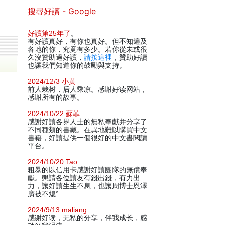
搜尋好讀 - Google
好讀第25年了
。
有好讀真好，有你也真好。但不知遍及
各地的你，究竟有多少。若你從未或很
久沒贊助過好讀，
請按這裡
，贊助好讀
也讓我們知道你的鼓勵與支持。
2024/12/3 小黄
前人栽树，后人乘凉。感谢好读网站，
感谢所有的故事。
2024/10/22 蘇菲
感謝好讀各界人士的無私奉獻并分享了
不同種類的書藏。在異地難以購買中文
書籍，好讀提供一個很好的中文書閱讀
平台。
2024/10/20 Tao
粗暴的以信用卡感謝好讀團隊的無償奉
獻。懇請各位讀友有錢出錢，有力出
力，讓好讀生生不息，也讓周博士恩澤
廣被不熄°
2024/9/13 maliang
感谢好读，无私的分享，伴我成长，感