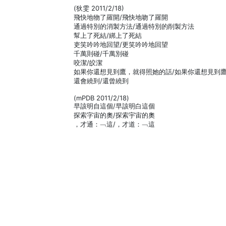
(狄雯 2011/2/18)
飛快地物了羅開/飛快地吻了羅開
通過特別的消製方法/通過特別的削製方法
幫上了死結/綁上了死結
吏笑吟吟地回望/更笑吟吟地回望
千萬則碰/千萬別碰
咬潔/皎潔
如果你還想見到鷹，就得照她的話/如果你還想見到
還會繞到/還曾繞到
(mPDB 2011/2/18)
早該明自這個/早該明白這個
探索字宙的奧/探索宇宙的奧
，才通：﹁這/，才道：﹁這