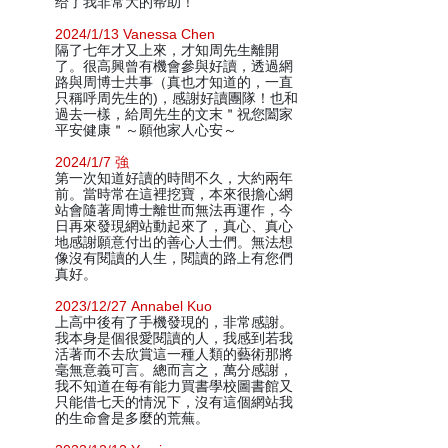
给了我非常大的帮助！
2024/1/13 Vanessa Chen
隔了七年才又上來，才知周先生離開
了。很高興曾有機會參與好讀，透過網
路與周博士共事（真也才知道的，一直
只稱呼周先生的)，感謝好讀團隊！也和
過去一樣，給周先生的文末＂祝您闔家
平安健康＂～願他家人心安～
2024/1/7 強
第一次知道好讀的時間不久，大約兩年
前。當時常在這裡挖寶，本來很擔心網
站會隨著周博士離世而無法再運作，今
日再來發現網站動起來了，真心、真心
地感謝願意付出的善心人士們。無法想
像沒有閱讀的人生，閱讀的路上有您們
真好。
2023/12/27 Annabel Kuo
上高中後有了手機發現的，非常感謝。
我本身是個很愛閱讀的人，我感到若我
活著而不去欣賞這一種人類的藝術那將
毫無意義可言。總而言之，萬分感謝，
我不知道在每有能力買書學校圖書館又
只能借七天的情況下，沒有這個網站我
的生命會是多麼的荒蕪。