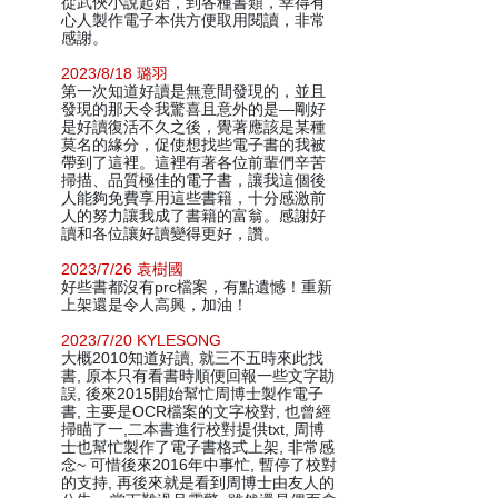
從武俠小說起始，到各種書類，幸得有
心人製作電子本供方便取用閱讀，非常
感謝。
2023/8/18 璐羽
第一次知道好讀是無意間發現的，並且
發現的那天令我驚喜且意外的是—剛好
是好讀復活不久之後，覺著應該是某種
莫名的緣分，促使想找些電子書的我被
帶到了這裡。這裡有著各位前輩們辛苦
掃描、品質極佳的電子書，讓我這個後
人能夠免費享用這些書籍，十分感激前
人的努力讓我成了書籍的富翁。感謝好
讀和各位讓好讀變得更好，讚。
2023/7/26 袁樹國
好些書都沒有prc檔案，有點遺憾！重新
上架還是令人高興，加油！
2023/7/20 KYLESONG
大概2010知道好讀, 就三不五時來此找
書, 原本只有看書時順便回報一些文字勘
誤, 後來2015開始幫忙周博士製作電子
書, 主要是OCR檔案的文字校對, 也曾經
掃瞄了一,二本書進行校對提供txt, 周博
士也幫忙製作了電子書格式上架, 非常感
念~ 可惜後來2016年中事忙, 暫停了校對
的支持, 再後來就是看到周博士由友人的