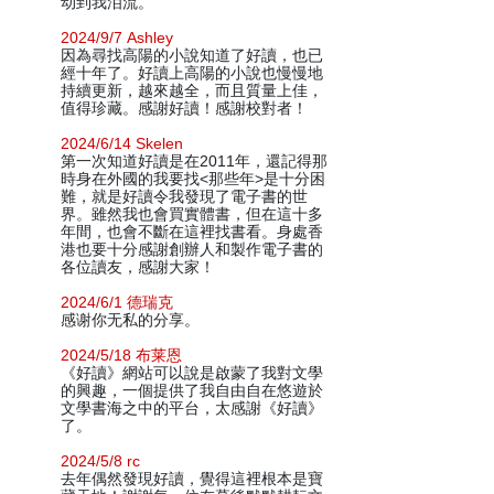
动到我泪流。
2024/9/7 Ashley
因為尋找高陽的小說知道了好讀，也已
經十年了。好讀上高陽的小說也慢慢地
持續更新，越來越全，而且質量上佳，
值得珍藏。感謝好讀！感謝校對者！
2024/6/14 Skelen
第一次知道好讀是在2011年，還記得那
時身在外國的我要找<那些年>是十分困
難，就是好讀令我發現了電子書的世
界。雖然我也會買實體書，但在這十多
年間，也會不斷在這裡找書看。身處香
港也要十分感謝創辦人和製作電子書的
各位讀友，感謝大家！
2024/6/1 德瑞克
感谢你无私的分享。
2024/5/18 布莱恩
《好讀》網站可以說是啟蒙了我對文學
的興趣，一個提供了我自由自在悠遊於
文學書海之中的平台，太感謝《好讀》
了。
2024/5/8 rc
去年偶然發現好讀，覺得這裡根本是寶