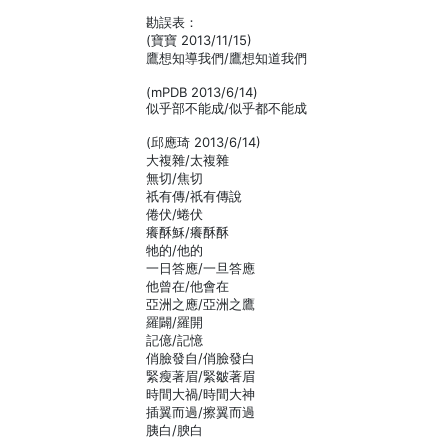
勘誤表：
(寶寶 2013/11/15)
鷹想知導我們/鷹想知道我們
(mPDB 2013/6/14)
似乎部不能成/似乎都不能成
(邱應琦 2013/6/14)
大複雜/太複雜
無切/焦切
祇有傳/祇有傳說
倦伏/蜷伏
癢酥穌/癢酥酥
牠的/他的
一日答應/一旦答應
他曾在/他會在
亞洲之應/亞洲之鷹
羅闢/羅開
記億/記憶
俏臉發自/俏臉發白
緊瘦著眉/緊皺著眉
時間大禍/時間大神
插翼而過/擦翼而過
胰白/腴白