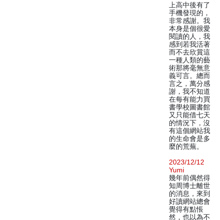
上高中後有了
手機發現的，
非常感謝。我
本身是個很愛
閱讀的人，我
感到若我活著
而不去欣賞這
一種人類的藝
術那將毫無意
義可言。總而
言之，萬分感
謝，我不知道
在每有能力買
書學校圖書館
又只能借七天
的情況下，沒
有這個網站我
的生命會是多
麼的荒蕪。
2023/12/12
Yumi
幾年前偶然得
知周博士離世
的消息，來到
好讀網站總會
覺得有點悵
然，也以為不