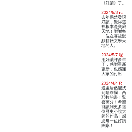
《好讀》了。
2024/5/8 rc
去年偶然發現
好讀，覺得這
裡根本是寶藏
天地！謝謝每
一位在幕後默
默耕耘文學天
地的人。
2024/5/7 呢
用好讀許多年
了，感謝重新
更新，也感謝
大家的付出！
2024/4/4 R
這里居然能找
到哈維爾．西
耶拉的書！驚
喜萬分！希望
能讀到更多這
位歷史小說大
師的作品！感
恩每一位好讀
團隊！