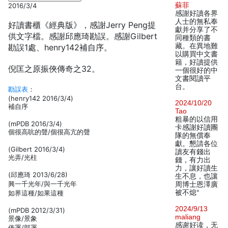
蘇菲
2016/3/4
感謝好讀各界
人士的無私奉
好讀書櫃《經典版》，感謝Jerry Peng提
獻并分享了不
供文字檔。感謝邱應琦勘誤。感謝Gilbert
同種類的書
藏。在異地難
勘誤1處、henry142補自序。
以購買中文書
籍，好讀提供
倪匡之原振俠傳奇之32。
一個很好的中
文書閱讀平
台。
勘誤表
：
(henry142 2016/3/4)
2024/10/20
補自序
Tao
粗暴的以信用
(mPDB 2016/3/4)
卡感謝好讀團
個很高吭的聲/個很高亢的聲
隊的無償奉
獻。懇請各位
(Gilbert 2016/3/4)
讀友有錢出
光弄/光柱
錢，有力出
力，讓好讀生
(邱應琦 2013/6/28)
生不息，也讓
興一千光年/與一千光年
周博士恩澤廣
被不熄°
如界這種/如果這種
2024/9/13
(mPDB 2012/3/31)
maliang
景像/景象
感谢好读，无
佈署/部署