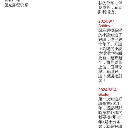
私的分享，伴
螢光屏/螢光幕
我成长，感动
到我泪流。
2024/9/7
Ashley
因為尋找高陽
的小說知道了
好讀，也已經
十年了。好讀
上高陽的小說
也慢慢地持續
更新，越來越
全，而且質量
上佳，值得珍
藏。感謝好
讀！感謝校對
者！
2024/6/14
Skelen
第一次知道好
讀是在2011
年，還記得那
時身在外國的
我要找<那些
年>是十分困
難，就是好讀