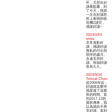
年，又想在好
讀看點書，到
了今天，我第
一次在好讀把
村上春樹的收
音機2讀完，
感謝好讀~
2023/10/3
snow
非常喜歡好
讀，感謝好讀
無私的付出與
陪伴的歲月。
永遠支持好
讀。祝福好讀
長長久久。
2023/9/24
Tomcat Chou
從2006年起，
好讀就這麼伴
我度過了這麼
長的時間。直
到2017.12的
噩耗傳來，我
以為就此不再
見好讀。直到