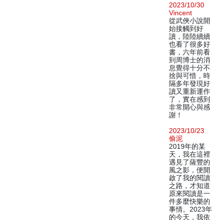
2023/10/30
Vincent
從武俠小說開
始接觸到好
讀，陸陸續續
也看了很多好
書，六年前看
到周博士的消
息覺得十分不
捨與可惜，時
隔多年發現好
讀又重新運作
了，實在感到
非常開心與感
謝！
2023/10/23
偷泥
2019年的某
天，我在這裡
遇見了薩豐的
風之影，便開
啟了我的閱讀
之路，才知道
原來閱讀是一
件多麼快樂的
事情。2023年
的今天，我依