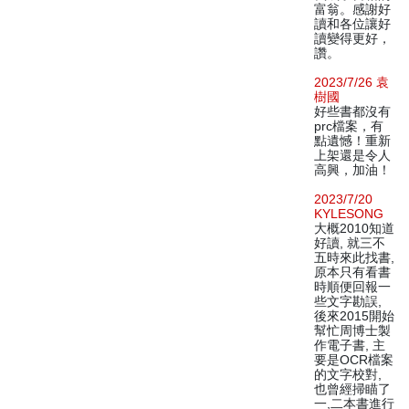
富翁。感謝好
讀和各位讓好
讀變得更好，
讚。
2023/7/26 袁
樹國
好些書都沒有
prc檔案，有
點遺憾！重新
上架還是令人
高興，加油！
2023/7/20
KYLESONG
大概2010知道
好讀, 就三不
五時來此找書,
原本只有看書
時順便回報一
些文字勘誤,
後來2015開始
幫忙周博士製
作電子書, 主
要是OCR檔案
的文字校對,
也曾經掃瞄了
一,二本書進行