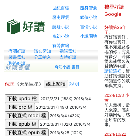
搜尋好讀 -
世紀百強
隨身智囊
Google
歷史煙雲
武俠小說
懸疑小說
言情小說
好讀第25年
了
。
奇幻小說
小說園地
有好讀真好，
有你也真好。
有聲書籍
但不知遍及各
有關好讀
讀友需知
勘誤需知
地的你，究竟
有多少。若你
製書需知
分工輸入
支持好讀
從未或很久沒
聯絡好讀
贊助過好讀，
奇幻小說 書目
請按這裡
，贊
助好讀也讓我
們知道你的鼓
倪匡
《天皇巨星》
說明
勵與支持。
2024/12/3 小
2012/3/31 (158K) 2016/3/4
黄
前人栽树，后
2012/3/31 (149K) 2016/3/4
人乘凉。感谢
好读网站，感
2016/3/4 (432K)
谢所有的故
2012/3/31 (102K) 2016/3/4
事。
2013/6/28 (102K)
2024/10/22