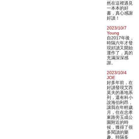
然在這裡遇見
一本本的好
書，真心感謝
好讀！
2023/10/7
Young
自2017年後，
時隔六年才發
現好讀又開始
運作了，真的
充滿深深感
謝。
2023/10/4
JOE
好多年前，在
好讀發現艾西
莫夫的基地系
列，還有科小
說海伯利昂，
讓我在年輕歲
月，住在忠孝
東路旁玉成公
園附近的時
候，獲得了很
多閱讀的樂
趣。時隔多