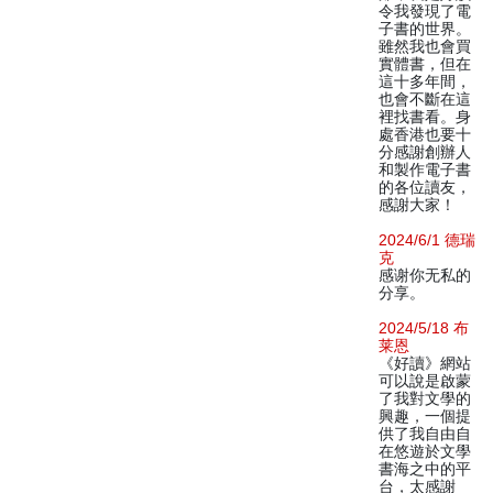
令我發現了電
子書的世界。
雖然我也會買
實體書，但在
這十多年間，
也會不斷在這
裡找書看。身
處香港也要十
分感謝創辦人
和製作電子書
的各位讀友，
感謝大家！
2024/6/1 德瑞
克
感谢你无私的
分享。
2024/5/18 布
莱恩
《好讀》網站
可以說是啟蒙
了我對文學的
興趣，一個提
供了我自由自
在悠遊於文學
書海之中的平
台，太感謝