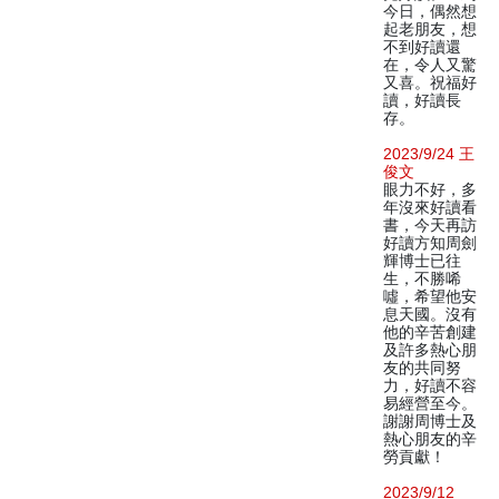
今日，偶然想
起老朋友，想
不到好讀還
在，令人又驚
又喜。祝福好
讀，好讀長
存。
2023/9/24 王
俊文
眼力不好，多
年沒來好讀看
書，今天再訪
好讀方知周劍
輝博士已往
生，不勝唏
噓，希望他安
息天國。沒有
他的辛苦創建
及許多熱心朋
友的共同努
力，好讀不容
易經營至今。
謝謝周博士及
熱心朋友的辛
勞貢獻！
2023/9/12