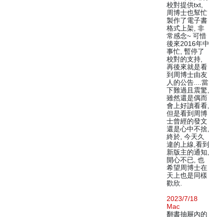
校對提供txt,
周博士也幫忙
製作了電子書
格式上架, 非
常感念~ 可惜
後來2016年中
事忙, 暫停了
校對的支持,
再後來就是看
到周博士由友
人的公告....當
下難過且震驚,
雖然還是偶而
會上好讀看看,
但是看到周博
士曾經的發文
還是心中不捨,
終於, 今天久
違的上線,看到
新版主的通知,
開心不已, 也
希望周博士在
天上也是同樣
歡欣.
2023/7/18
Mac
翻書抽屜內的