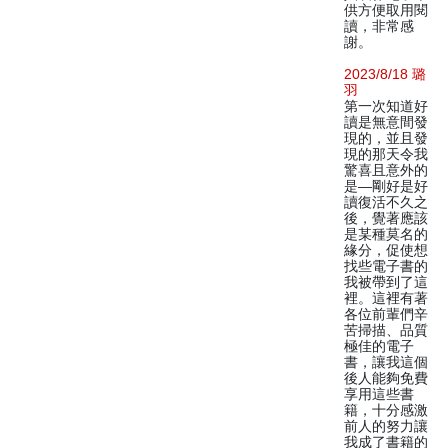
供方便取用閱
讀，非常感
謝。
2023/8/18 璐
羽
第一次知道好
讀是無意間發
現的，並且發
現的那天令我
驚喜且意外的
是—剛好是好
讀復活不久之
後，覺著應該
是某種莫名的
緣分，促使想
找些電子書的
我被帶到了這
裡。這裡有著
各位前輩們辛
苦掃描、品質
極佳的電子
書，讓我這個
後人能夠免費
享用這些書
籍，十分感激
前人的努力讓
我成了書籍的