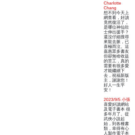
Charlotte
Chang
想不到今天上
網查看，好讀
竟然復活了，
是哪位神仙壯
士伸出援手？
還沒仔細搜尋
來龍去脈，已
喜極而泣。這
嘉惠眾多書友
但卻無啥收益
的苦工，真的
需要有很多愛
才能繼續下
去，祝福新版
主，謝謝您！
好人一生平
安！
2023/9/5 小張
喜愛好讀網站
及電子書本 很
多年月了。從
武俠小說起
始，到各種書
類，幸得有心
人製作電子本