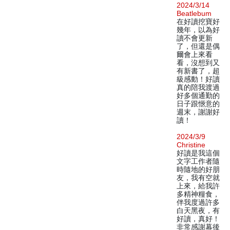
2024/3/14
Beatlebum
在好讀挖寶好
幾年，以為好
讀不會更新
了，但還是偶
爾會上來看
看，沒想到又
有新書了，超
級感動！好讀
真的陪我渡過
好多個通勤的
日子跟愜意的
週末，謝謝好
讀！
2024/3/9
Christine
好讀是我這個
文字工作者隨
時隨地的好朋
友，我有空就
上來，給我許
多精神糧食，
伴我度過許多
白天黑夜，有
好讀，真好！
非常感謝幕後