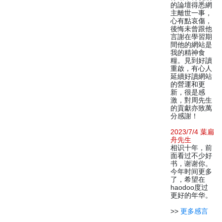
的論壇得悉網
主離世一事，
心有點哀傷，
後悔未曾跟他
言謝在學習期
間他的網站是
我的精神食
糧。見到好讀
重啟，有心人
延續好讀網站
的營運和更
新，很是感
激，對周先生
的貢獻亦致萬
分感謝！
2023/7/4 葉扁
舟先生
相识十年，前
面看过不少好
书，谢谢你。
今年时间更多
了，希望在
haodoo度过
更好的年华。
>>
更多感言