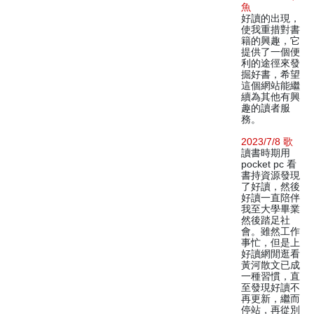
魚
好讀的出現，
使我重措對書
籍的興趣，它
提供了一個便
利的途徑來發
掘好書，希望
這個網站能繼
續為其他有興
趣的讀者服
務。
2023/7/8 歌
讀書時期用
pocket pc 看
書持資源發現
了好讀，然後
好讀一直陪伴
我至大學畢業
然後踏足社
會。雖然工作
事忙，但是上
好讀網閒逛看
黃河散文已成
一種習慣，直
至發現好讀不
再更新，繼而
停站，再從別