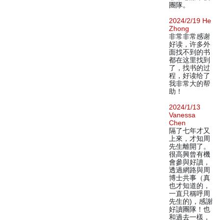
團隊。
2024/2/19 He
Zhong
非常非常感谢
好读，许多外
面找不到的书
都在这里找到
了，找书的过
程，好读给了
我非常大的帮
助！
2024/1/13
Vanessa
Chen
隔了七年才又
上來，才知周
先生離開了。
很高興曾有機
會參與好讀，
透過網路與周
博士共事（真
也才知道的，
一直只稱呼周
先生的)，感謝
好讀團隊！也
和過去一樣，