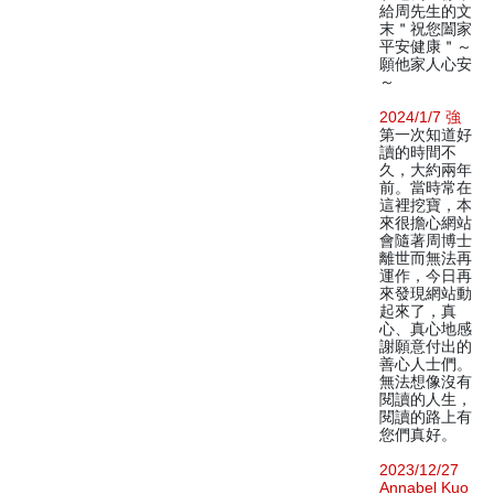
給周先生的文
末＂祝您闔家
平安健康＂～
願他家人心安
～
2024/1/7 強
第一次知道好
讀的時間不
久，大約兩年
前。當時常在
這裡挖寶，本
來很擔心網站
會隨著周博士
離世而無法再
運作，今日再
來發現網站動
起來了，真
心、真心地感
謝願意付出的
善心人士們。
無法想像沒有
閱讀的人生，
閱讀的路上有
您們真好。
2023/12/27
Annabel Kuo