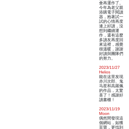
會再運作了。
今年為老父親
添購電子閱讀
器，抱著試一
試的心情再度
連上好讀，沒
想到繼續運
作，還有這麼
多讀友再度回
來這裡，感覺
很溫暖，謝謝
好讀與團隊們
的努力。
2023/11/27
Helios
能在这里发现
赤川次郎、鬼
马星和高羅佩
的作品，太驚
喜了！感謝好
讀書櫃！
2023/11/19
Moon
偶然間發現這
個網站，如獲
至寶，更找到