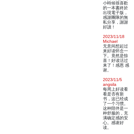
小時候很喜歡
的一本書終於
出現電子版，
感謝團隊的無
私分享，謝謝
好讀！
2023/11/18
Michael
无意间想起过
来好读怀念一
下。竟然是惊
喜！好读活过
来了！感恩 感
谢。
2023/11/5
angsila
每周上好读看
看是否有新
书，这已经成
了一个习惯。
这种陪伴是一
种舒服的，充
满确定感的安
心。感谢好
读。