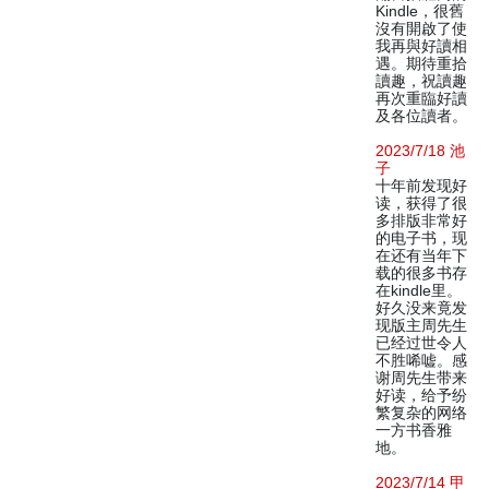
Kindle，很舊
沒有開啟了使
我再與好讀相
遇。期待重拾
讀趣，祝讀趣
再次重臨好讀
及各位讀者。
2023/7/18 池
子
十年前发现好
读，获得了很
多排版非常好
的电子书，现
在还有当年下
载的很多书存
在kindle里。
好久没来竟发
现版主周先生
已经过世令人
不胜唏嘘。感
谢周先生带来
好读，给予纷
繁复杂的网络
一方书香雅
地。
2023/7/14 甲