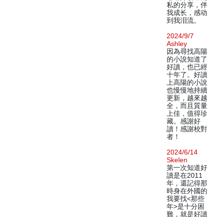
私的分享，伴
我成长，感动
到我泪流。
2024/9/7
Ashley
因為尋找高陽
的小說知道了
好讀，也已經
十年了。好讀
上高陽的小說
也慢慢地持續
更新，越來越
全，而且質量
上佳，值得珍
藏。感謝好
讀！感謝校對
者！
2024/6/14
Skelen
第一次知道好
讀是在2011
年，還記得那
時身在外國的
我要找<那些
年>是十分困
難，就是好讀