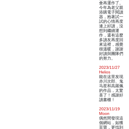
會再運作了。
今年為老父親
添購電子閱讀
器，抱著試一
試的心情再度
連上好讀，沒
想到繼續運
作，還有這麼
多讀友再度回
來這裡，感覺
很溫暖，謝謝
好讀與團隊們
的努力。
2023/11/27
Helios
能在这里发现
赤川次郎、鬼
马星和高羅佩
的作品，太驚
喜了！感謝好
讀書櫃！
2023/11/19
Moon
偶然間發現這
個網站，如獲
至寶，更找到