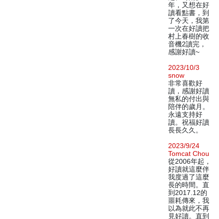
年，又想在好
讀看點書，到
了今天，我第
一次在好讀把
村上春樹的收
音機2讀完，
感謝好讀~
2023/10/3
snow
非常喜歡好
讀，感謝好讀
無私的付出與
陪伴的歲月。
永遠支持好
讀。祝福好讀
長長久久。
2023/9/24
Tomcat Chou
從2006年起，
好讀就這麼伴
我度過了這麼
長的時間。直
到2017.12的
噩耗傳來，我
以為就此不再
見好讀。直到