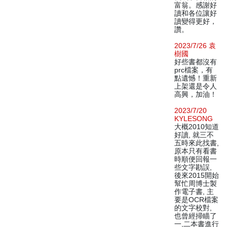
富翁。感謝好
讀和各位讓好
讀變得更好，
讚。
2023/7/26 袁
樹國
好些書都沒有
prc檔案，有
點遺憾！重新
上架還是令人
高興，加油！
2023/7/20
KYLESONG
大概2010知道
好讀, 就三不
五時來此找書,
原本只有看書
時順便回報一
些文字勘誤,
後來2015開始
幫忙周博士製
作電子書, 主
要是OCR檔案
的文字校對,
也曾經掃瞄了
一,二本書進行