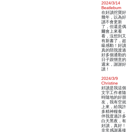
2024/3/14
Beatlebum
在好讀挖寶好
幾年，以為好
讀不會更新
了，但還是偶
爾會上來看
看，沒想到又
有新書了，超
級感動！好讀
真的陪我渡過
好多個通勤的
日子跟愜意的
週末，謝謝好
讀！
2024/3/9
Christine
好讀是我這個
文字工作者隨
時隨地的好朋
友，我有空就
上來，給我許
多精神糧食，
伴我度過許多
白天黑夜，有
好讀，真好！
非常感謝幕後