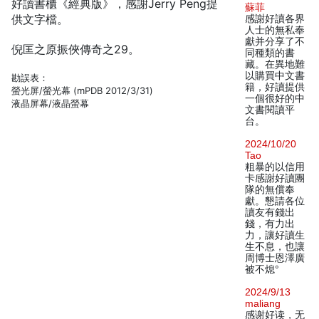
好讀書櫃《經典版》，感謝Jerry Peng提
蘇菲
供文字檔。
感謝好讀各界
人士的無私奉
獻并分享了不
倪匡之原振俠傳奇之29。
同種類的書
藏。在異地難
以購買中文書
勘誤表：
籍，好讀提供
螢光屏/螢光幕 (mPDB 2012/3/31)
一個很好的中
液晶屏幕/液晶螢幕
文書閱讀平
台。
2024/10/20
Tao
粗暴的以信用
卡感謝好讀團
隊的無償奉
獻。懇請各位
讀友有錢出
錢，有力出
力，讓好讀生
生不息，也讓
周博士恩澤廣
被不熄°
2024/9/13
maliang
感谢好读，无