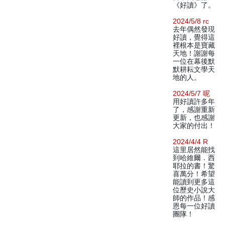
《好讀》了。
2024/5/8 rc
去年偶然發現
好讀，覺得這
裡根本是寶藏
天地！謝謝每
一位在幕後默
默耕耘文學天
地的人。
2024/5/7 呢
用好讀許多年
了，感謝重新
更新，也感謝
大家的付出！
2024/4/4 R
這里居然能找
到哈維爾．西
耶拉的書！驚
喜萬分！希望
能讀到更多這
位歷史小說大
師的作品！感
恩每一位好讀
團隊！