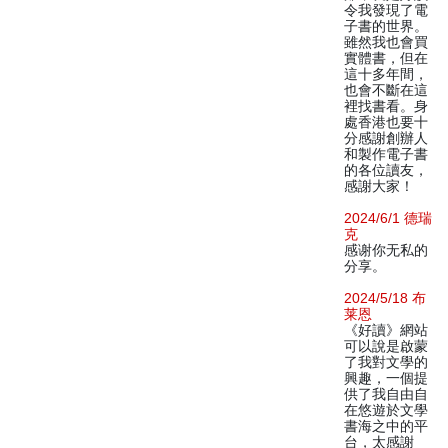
令我發現了電
子書的世界。
雖然我也會買
實體書，但在
這十多年間，
也會不斷在這
裡找書看。身
處香港也要十
分感謝創辦人
和製作電子書
的各位讀友，
感謝大家！
2024/6/1 德瑞
克
感谢你无私的
分享。
2024/5/18 布
莱恩
《好讀》網站
可以說是啟蒙
了我對文學的
興趣，一個提
供了我自由自
在悠遊於文學
書海之中的平
台，太感謝