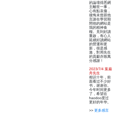
的論壇得悉網
主離世一事，
心有點哀傷，
後悔未曾跟他
言謝在學習期
間他的網站是
我的精神食
糧。見到好讀
重啟，有心人
延續好讀網站
的營運和更
新，很是感
激，對周先生
的貢獻亦致萬
分感謝！
2023/7/4 葉扁
舟先生
相识十年，前
面看过不少好
书，谢谢你。
今年时间更多
了，希望在
haodoo度过
更好的年华。
>>
更多感言