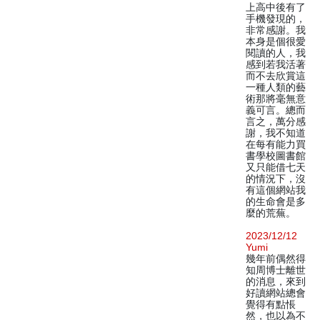
上高中後有了
手機發現的，
非常感謝。我
本身是個很愛
閱讀的人，我
感到若我活著
而不去欣賞這
一種人類的藝
術那將毫無意
義可言。總而
言之，萬分感
謝，我不知道
在每有能力買
書學校圖書館
又只能借七天
的情況下，沒
有這個網站我
的生命會是多
麼的荒蕪。
2023/12/12
Yumi
幾年前偶然得
知周博士離世
的消息，來到
好讀網站總會
覺得有點悵
然，也以為不