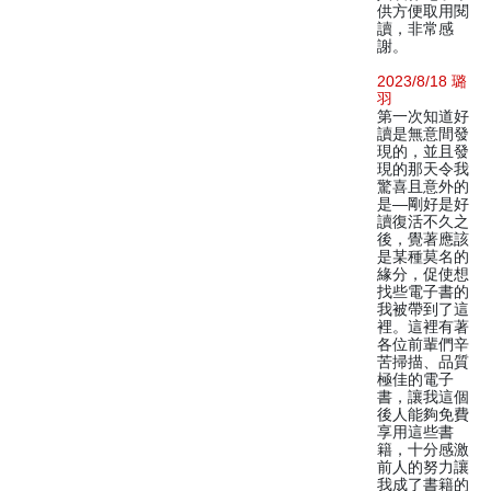
供方便取用閱
讀，非常感
謝。
2023/8/18 璐
羽
第一次知道好
讀是無意間發
現的，並且發
現的那天令我
驚喜且意外的
是—剛好是好
讀復活不久之
後，覺著應該
是某種莫名的
緣分，促使想
找些電子書的
我被帶到了這
裡。這裡有著
各位前輩們辛
苦掃描、品質
極佳的電子
書，讓我這個
後人能夠免費
享用這些書
籍，十分感激
前人的努力讓
我成了書籍的