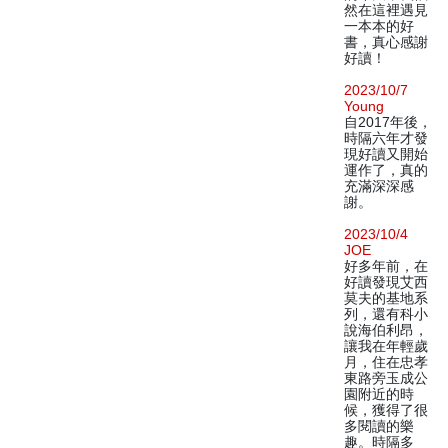
然在這裡遇見
一本本的好
書，真心感謝
好讀！
2023/10/7
Young
自2017年後，
時隔六年才發
現好讀又開始
運作了，真的
充滿深深感
謝。
2023/10/4
JOE
好多年前，在
好讀發現艾西
莫夫的基地系
列，還有科小
說海伯利昂，
讓我在年輕歲
月，住在忠孝
東路旁玉成公
園附近的時
候，獲得了很
多閱讀的樂
趣。時隔多