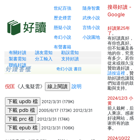
搜尋好讀 -
世紀百強
隨身智囊
Google
歷史煙雲
武俠小說
懸疑小說
言情小說
好讀第25年
了
。
奇幻小說
小說園地
有好讀真好，
有你也真好。
有聲書籍
但不知遍及各
有關好讀
讀友需知
勘誤需知
地的你，究竟
有多少。若你
製書需知
分工輸入
支持好讀
從未或很久沒
聯絡好讀
贊助過好讀，
奇幻小說 書目
請按這裡
，贊
助好讀也讓我
們知道你的鼓
倪匡
《人鬼疑雲》
說明
勵與支持。
2024/12/3 小
2012/3/31 (179K)
黄
前人栽树，后
2005/6/17 (173K) 2012/3/31
人乘凉。感谢
好读网站，感
2012/3/31 (174K)
谢所有的故
2012/3/31 (106K)
事。
2024/10/22