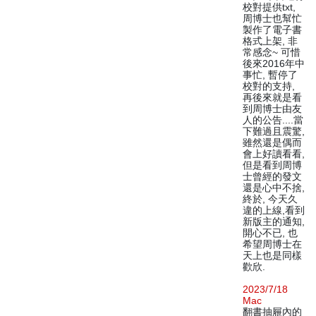
校對提供txt,
周博士也幫忙
製作了電子書
格式上架, 非
常感念~ 可惜
後來2016年中
事忙, 暫停了
校對的支持,
再後來就是看
到周博士由友
人的公告....當
下難過且震驚,
雖然還是偶而
會上好讀看看,
但是看到周博
士曾經的發文
還是心中不捨,
終於, 今天久
違的上線,看到
新版主的通知,
開心不已, 也
希望周博士在
天上也是同樣
歡欣.
2023/7/18
Mac
翻書抽屜內的