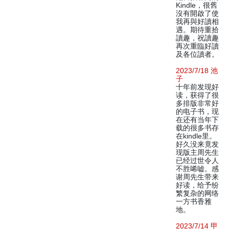
Kindle，很舊
沒有開啟了使
我再與好讀相
遇。期待重拾
讀趣，祝讀趣
再次重臨好讀
及各位讀者。
2023/7/18 池
子
十年前发现好
读，获得了很
多排版非常好
的电子书，现
在还有当年下
载的很多书存
在kindle里。
好久没来竟发
现版主周先生
已经过世令人
不胜唏嘘。感
谢周先生带来
好读，给予纷
繁复杂的网络
一方书香雅
地。
2023/7/14 甲