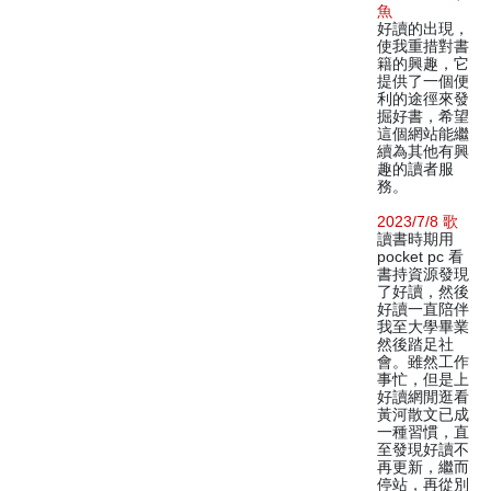
魚
好讀的出現，
使我重措對書
籍的興趣，它
提供了一個便
利的途徑來發
掘好書，希望
這個網站能繼
續為其他有興
趣的讀者服
務。
2023/7/8 歌
讀書時期用
pocket pc 看
書持資源發現
了好讀，然後
好讀一直陪伴
我至大學畢業
然後踏足社
會。雖然工作
事忙，但是上
好讀網閒逛看
黃河散文已成
一種習慣，直
至發現好讀不
再更新，繼而
停站，再從別