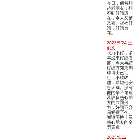
今日，偶然想
起老朋友，想
不到好讀還
在，令人又驚
又喜。祝福好
讀，好讀長
存。
2023/9/24 王
俊文
眼力不好，多
年沒來好讀看
書，今天再訪
好讀方知周劍
輝博士已往
生，不勝唏
噓，希望他安
息天國。沒有
他的辛苦創建
及許多熱心朋
友的共同努
力，好讀不容
易經營至今。
謝謝周博士及
熱心朋友的辛
勞貢獻！
2023/9/12