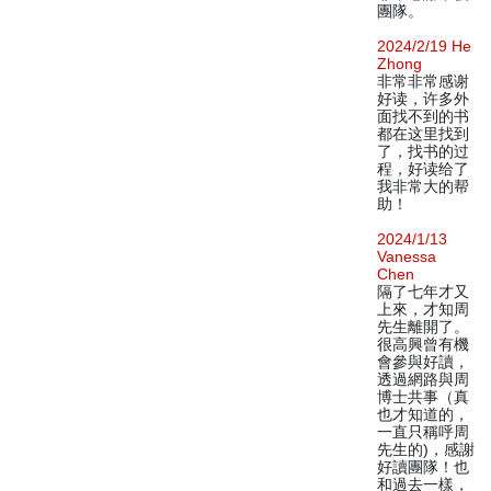
團隊。
2024/2/19 He
Zhong
非常非常感谢
好读，许多外
面找不到的书
都在这里找到
了，找书的过
程，好读给了
我非常大的帮
助！
2024/1/13
Vanessa
Chen
隔了七年才又
上來，才知周
先生離開了。
很高興曾有機
會參與好讀，
透過網路與周
博士共事（真
也才知道的，
一直只稱呼周
先生的)，感謝
好讀團隊！也
和過去一樣，