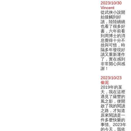
2023/10/30
Vincent
從武俠小說開
始接觸到好
讀，陸陸續續
也看了很多好
書，六年前看
到周博士的消
息覺得十分不
捨與可惜，時
隔多年發現好
讀又重新運作
了，實在感到
非常開心與感
謝！
2023/10/23
偷泥
2019年的某
天，我在這裡
遇見了薩豐的
風之影，便開
啟了我的閱讀
之路，才知道
原來閱讀是一
件多麼快樂的
事情。2023年
的今天，我依