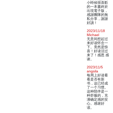
小時候很喜歡
的一本書終於
出現電子版，
感謝團隊的無
私分享，謝謝
好讀！
2023/11/18
Michael
无意间想起过
来好读怀念一
下。竟然是惊
喜！好读活过
来了！感恩 感
谢。
2023/11/5
angsila
每周上好读看
看是否有新
书，这已经成
了一个习惯。
这种陪伴是一
种舒服的，充
满确定感的安
心。感谢好
读。