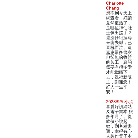
Charlotte
Chang
想不到今天上
網查看，好讀
竟然復活了，
是哪位神仙壯
士伸出援手？
還沒仔細搜尋
來龍去脈，已
喜極而泣。這
嘉惠眾多書友
但卻無啥收益
的苦工，真的
需要有很多愛
才能繼續下
去，祝福新版
主，謝謝您！
好人一生平
安！
2023/9/5 小張
喜愛好讀網站
及電子書本 很
多年月了。從
武俠小說起
始，到各種書
類，幸得有心
人製作電子本