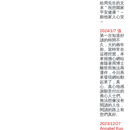
給周先生的文
末＂祝您闔家
平安健康＂～
願他家人心安
～
2024/1/7 強
第一次知道好
讀的時間不
久，大約兩年
前。當時常在
這裡挖寶，本
來很擔心網站
會隨著周博士
離世而無法再
運作，今日再
來發現網站動
起來了，真
心、真心地感
謝願意付出的
善心人士們。
無法想像沒有
閱讀的人生，
閱讀的路上有
您們真好。
2023/12/27
Annabel Kuo