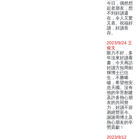
今日，偶然想
起老朋友，想
不到好讀還
在，令人又驚
又喜。祝福好
讀，好讀長
存。
2023/9/24 王
俊文
眼力不好，多
年沒來好讀看
書，今天再訪
好讀方知周劍
輝博士已往
生，不勝唏
噓，希望他安
息天國。沒有
他的辛苦創建
及許多熱心朋
友的共同努
力，好讀不容
易經營至今。
謝謝周博士及
熱心朋友的辛
勞貢獻！
2023/9/12