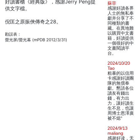
好讀書櫃《經典版》，感謝Jerry Peng提
蘇菲
供文字檔。
感謝好讀各界
人士的無私奉
獻并分享了不
倪匡之原振俠傳奇之28。
同種類的書
藏。在異地難
以購買中文書
勘誤表：
籍，好讀提供
螢光屏/螢光幕 (mPDB 2012/3/31)
一個很好的中
文書閱讀平
台。
2024/10/20
Tao
粗暴的以信用
卡感謝好讀團
隊的無償奉
獻。懇請各位
讀友有錢出
錢，有力出
力，讓好讀生
生不息，也讓
周博士恩澤廣
被不熄°
2024/9/13
maliang
感谢好读，无