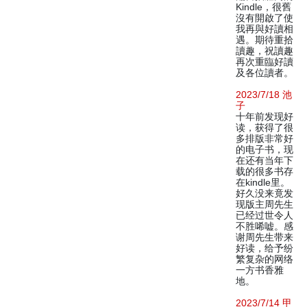
Kindle，很舊
沒有開啟了使
我再與好讀相
遇。期待重拾
讀趣，祝讀趣
再次重臨好讀
及各位讀者。
2023/7/18 池
子
十年前发现好
读，获得了很
多排版非常好
的电子书，现
在还有当年下
载的很多书存
在kindle里。
好久没来竟发
现版主周先生
已经过世令人
不胜唏嘘。感
谢周先生带来
好读，给予纷
繁复杂的网络
一方书香雅
地。
2023/7/14 甲