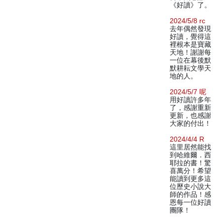
《好讀》了。
2024/5/8 rc
去年偶然發現
好讀，覺得這
裡根本是寶藏
天地！謝謝每
一位在幕後默
默耕耘文學天
地的人。
2024/5/7 呢
用好讀許多年
了，感謝重新
更新，也感謝
大家的付出！
2024/4/4 R
這里居然能找
到哈維爾．西
耶拉的書！驚
喜萬分！希望
能讀到更多這
位歷史小說大
師的作品！感
恩每一位好讀
團隊！