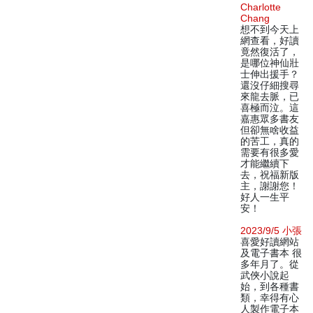
Charlotte
Chang
想不到今天上
網查看，好讀
竟然復活了，
是哪位神仙壯
士伸出援手？
還沒仔細搜尋
來龍去脈，已
喜極而泣。這
嘉惠眾多書友
但卻無啥收益
的苦工，真的
需要有很多愛
才能繼續下
去，祝福新版
主，謝謝您！
好人一生平
安！
2023/9/5 小張
喜愛好讀網站
及電子書本 很
多年月了。從
武俠小說起
始，到各種書
類，幸得有心
人製作電子本