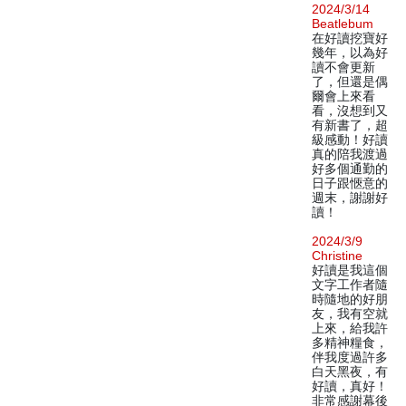
2024/3/14
Beatlebum
在好讀挖寶好
幾年，以為好
讀不會更新
了，但還是偶
爾會上來看
看，沒想到又
有新書了，超
級感動！好讀
真的陪我渡過
好多個通勤的
日子跟愜意的
週末，謝謝好
讀！
2024/3/9
Christine
好讀是我這個
文字工作者隨
時隨地的好朋
友，我有空就
上來，給我許
多精神糧食，
伴我度過許多
白天黑夜，有
好讀，真好！
非常感謝幕後