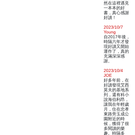
然在這裡遇見
一本本的好
書，真心感謝
好讀！
2023/10/7
Young
自2017年後，
時隔六年才發
現好讀又開始
運作了，真的
充滿深深感
謝。
2023/10/4
JOE
好多年前，在
好讀發現艾西
莫夫的基地系
列，還有科小
說海伯利昂，
讓我在年輕歲
月，住在忠孝
東路旁玉成公
園附近的時
候，獲得了很
多閱讀的樂
趣。時隔多