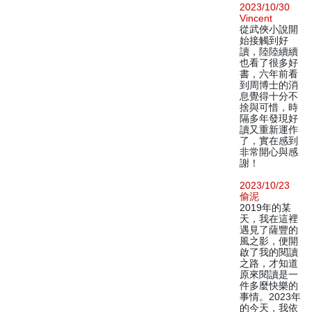
2023/10/30
Vincent
從武俠小說開
始接觸到好
讀，陸陸續續
也看了很多好
書，六年前看
到周博士的消
息覺得十分不
捨與可惜，時
隔多年發現好
讀又重新運作
了，實在感到
非常開心與感
謝！
2023/10/23
偷泥
2019年的某
天，我在這裡
遇見了薩豐的
風之影，便開
啟了我的閱讀
之路，才知道
原來閱讀是一
件多麼快樂的
事情。2023年
的今天，我依