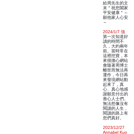
給周先生的文
末＂祝您闔家
平安健康＂～
願他家人心安
～
2024/1/7 強
第一次知道好
讀的時間不
久，大約兩年
前。當時常在
這裡挖寶，本
來很擔心網站
會隨著周博士
離世而無法再
運作，今日再
來發現網站動
起來了，真
心、真心地感
謝願意付出的
善心人士們。
無法想像沒有
閱讀的人生，
閱讀的路上有
您們真好。
2023/12/27
Annabel Kuo