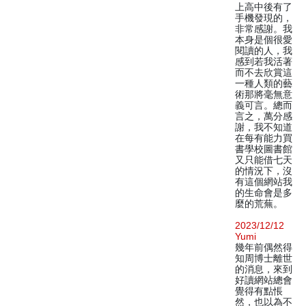
上高中後有了
手機發現的，
非常感謝。我
本身是個很愛
閱讀的人，我
感到若我活著
而不去欣賞這
一種人類的藝
術那將毫無意
義可言。總而
言之，萬分感
謝，我不知道
在每有能力買
書學校圖書館
又只能借七天
的情況下，沒
有這個網站我
的生命會是多
麼的荒蕪。
2023/12/12
Yumi
幾年前偶然得
知周博士離世
的消息，來到
好讀網站總會
覺得有點悵
然，也以為不