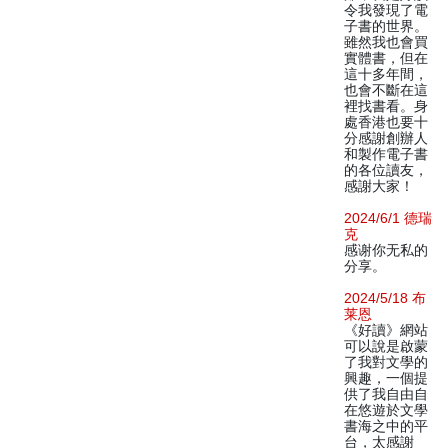
令我發現了電
子書的世界。
雖然我也會買
實體書，但在
這十多年間，
也會不斷在這
裡找書看。身
處香港也要十
分感謝創辦人
和製作電子書
的各位讀友，
感謝大家！
2024/6/1 德瑞
克
感谢你无私的
分享。
2024/5/18 布
莱恩
《好讀》網站
可以說是啟蒙
了我對文學的
興趣，一個提
供了我自由自
在悠遊於文學
書海之中的平
台，太感謝