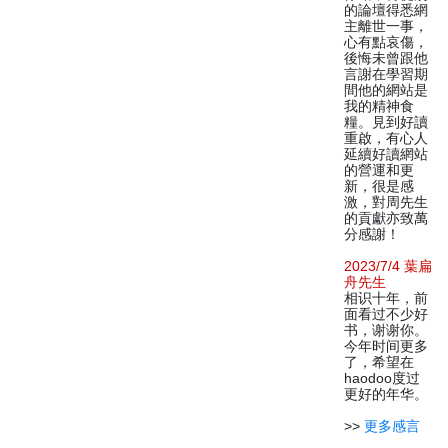
的論壇得悉網
主離世一事，
心有點哀傷，
後悔未曾跟他
言謝在學習期
間他的網站是
我的精神食
糧。見到好讀
重啟，有心人
延續好讀網站
的營運和更
新，很是感
激，對周先生
的貢獻亦致萬
分感謝！
2023/7/4 葉扁
舟先生
相识十年，前
面看过不少好
书，谢谢你。
今年时间更多
了，希望在
haodoo度过
更好的年华。
>>
更多感言