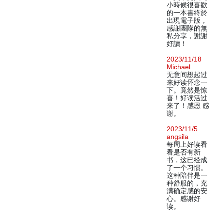
小時候很喜歡
的一本書終於
出現電子版，
感謝團隊的無
私分享，謝謝
好讀！
2023/11/18
Michael
无意间想起过
来好读怀念一
下。竟然是惊
喜！好读活过
来了！感恩 感
谢。
2023/11/5
angsila
每周上好读看
看是否有新
书，这已经成
了一个习惯。
这种陪伴是一
种舒服的，充
满确定感的安
心。感谢好
读。