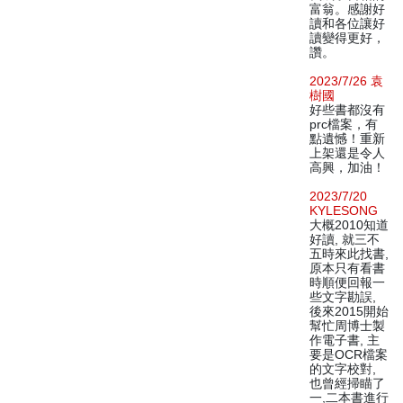
富翁。感謝好
讀和各位讓好
讀變得更好，
讚。
2023/7/26 袁
樹國
好些書都沒有
prc檔案，有
點遺憾！重新
上架還是令人
高興，加油！
2023/7/20
KYLESONG
大概2010知道
好讀, 就三不
五時來此找書,
原本只有看書
時順便回報一
些文字勘誤,
後來2015開始
幫忙周博士製
作電子書, 主
要是OCR檔案
的文字校對,
也曾經掃瞄了
一,二本書進行