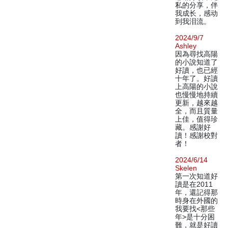
私的分享，伴
我成长，感动
到我泪流。
2024/9/7
Ashley
因為尋找高陽
的小說知道了
好讀，也已經
十年了。好讀
上高陽的小說
也慢慢地持續
更新，越來越
全，而且質量
上佳，值得珍
藏。感謝好
讀！感謝校對
者！
2024/6/14
Skelen
第一次知道好
讀是在2011
年，還記得那
時身在外國的
我要找<那些
年>是十分困
難，就是好讀