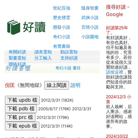
搜尋好讀 -
世紀百強
隨身智囊
Google
歷史煙雲
武俠小說
懸疑小說
言情小說
好讀第25年
了
。
奇幻小說
小說園地
有好讀真好，
有你也真好。
有聲書籍
但不知遍及各
有關好讀
讀友需知
勘誤需知
地的你，究竟
有多少。若你
製書需知
分工輸入
支持好讀
從未或很久沒
聯絡好讀
贊助過好讀，
奇幻小說 書目
請按這裡
，贊
助好讀也讓我
們知道你的鼓
倪匡
《無間地獄》
說明
勵與支持。
2024/12/3 小
2012/3/31 (182K)
黄
前人栽树，后
2005/6/17 (176K) 2012/3/31
人乘凉。感谢
好读网站，感
2012/3/31 (179K)
谢所有的故
2012/3/31 (114K)
事。
2024/10/22