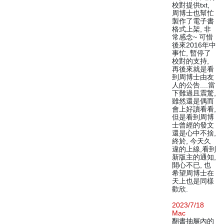
校對提供txt,
周博士也幫忙
製作了電子書
格式上架, 非
常感念~ 可惜
後來2016年中
事忙, 暫停了
校對的支持,
再後來就是看
到周博士由友
人的公告....當
下難過且震驚,
雖然還是偶而
會上好讀看看,
但是看到周博
士曾經的發文
還是心中不捨,
終於, 今天久
違的上線,看到
新版主的通知,
開心不已, 也
希望周博士在
天上也是同樣
歡欣.
2023/7/18
Mac
翻書抽屜內的