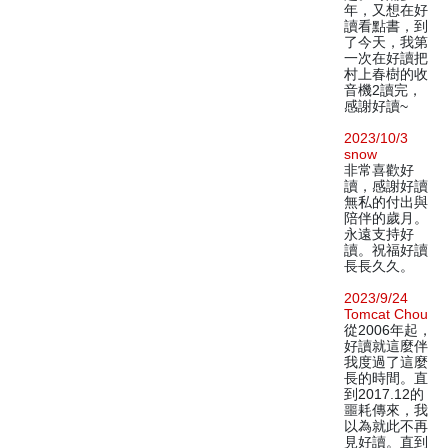
年，又想在好
讀看點書，到
了今天，我第
一次在好讀把
村上春樹的收
音機2讀完，
感謝好讀~
2023/10/3
snow
非常喜歡好
讀，感謝好讀
無私的付出與
陪伴的歲月。
永遠支持好
讀。祝福好讀
長長久久。
2023/9/24
Tomcat Chou
從2006年起，
好讀就這麼伴
我度過了這麼
長的時間。直
到2017.12的
噩耗傳來，我
以為就此不再
見好讀。直到