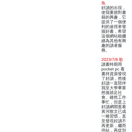
魚
好讀的出現，
使我重措對書
籍的興趣，它
提供了一個便
利的途徑來發
掘好書，希望
這個網站能繼
續為其他有興
趣的讀者服
務。
2023/7/8 歌
讀書時期用
pocket pc 看
書持資源發現
了好讀，然後
好讀一直陪伴
我至大學畢業
然後踏足社
會。雖然工作
事忙，但是上
好讀網閒逛看
黃河散文已成
一種習慣，直
至發現好讀不
再更新，繼而
停站，再從別