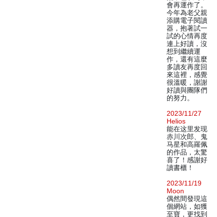
會再運作了。
今年為老父親
添購電子閱讀
器，抱著試一
試的心情再度
連上好讀，沒
想到繼續運
作，還有這麼
多讀友再度回
來這裡，感覺
很溫暖，謝謝
好讀與團隊們
的努力。
2023/11/27
Helios
能在这里发现
赤川次郎、鬼
马星和高羅佩
的作品，太驚
喜了！感謝好
讀書櫃！
2023/11/19
Moon
偶然間發現這
個網站，如獲
至寶，更找到