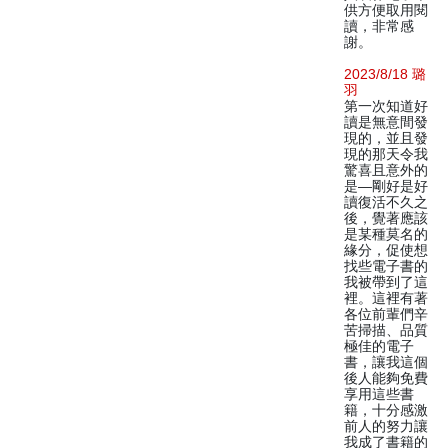
供方便取用閱
讀，非常感
謝。
2023/8/18 璐
羽
第一次知道好
讀是無意間發
現的，並且發
現的那天令我
驚喜且意外的
是—剛好是好
讀復活不久之
後，覺著應該
是某種莫名的
緣分，促使想
找些電子書的
我被帶到了這
裡。這裡有著
各位前輩們辛
苦掃描、品質
極佳的電子
書，讓我這個
後人能夠免費
享用這些書
籍，十分感激
前人的努力讓
我成了書籍的