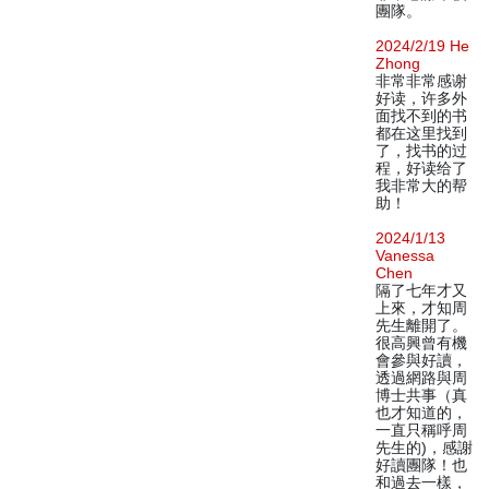
團隊。
2024/2/19 He
Zhong
非常非常感谢
好读，许多外
面找不到的书
都在这里找到
了，找书的过
程，好读给了
我非常大的帮
助！
2024/1/13
Vanessa
Chen
隔了七年才又
上來，才知周
先生離開了。
很高興曾有機
會參與好讀，
透過網路與周
博士共事（真
也才知道的，
一直只稱呼周
先生的)，感謝
好讀團隊！也
和過去一樣，