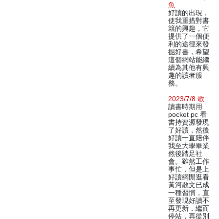
魚
好讀的出現，
使我重措對書
籍的興趣，它
提供了一個便
利的途徑來發
掘好書，希望
這個網站能繼
續為其他有興
趣的讀者服
務。
2023/7/8 歌
讀書時期用
pocket pc 看
書持資源發現
了好讀，然後
好讀一直陪伴
我至大學畢業
然後踏足社
會。雖然工作
事忙，但是上
好讀網閒逛看
黃河散文已成
一種習慣，直
至發現好讀不
再更新，繼而
停站，再從別