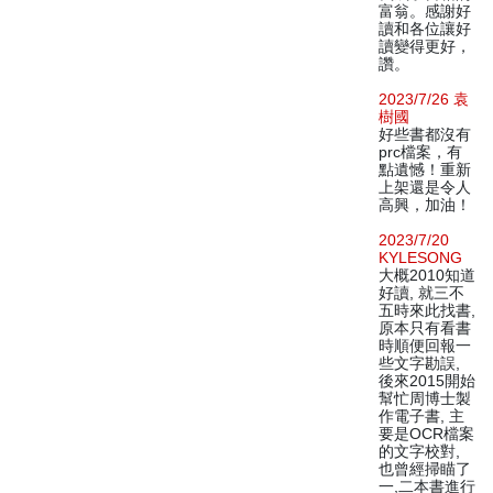
富翁。感謝好
讀和各位讓好
讀變得更好，
讚。
2023/7/26 袁
樹國
好些書都沒有
prc檔案，有
點遺憾！重新
上架還是令人
高興，加油！
2023/7/20
KYLESONG
大概2010知道
好讀, 就三不
五時來此找書,
原本只有看書
時順便回報一
些文字勘誤,
後來2015開始
幫忙周博士製
作電子書, 主
要是OCR檔案
的文字校對,
也曾經掃瞄了
一,二本書進行