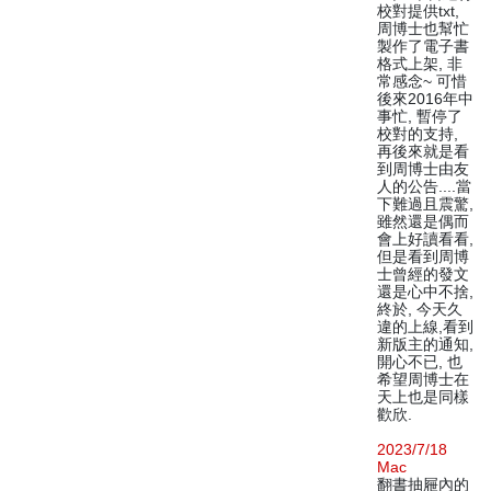
校對提供txt,
周博士也幫忙
製作了電子書
格式上架, 非
常感念~ 可惜
後來2016年中
事忙, 暫停了
校對的支持,
再後來就是看
到周博士由友
人的公告....當
下難過且震驚,
雖然還是偶而
會上好讀看看,
但是看到周博
士曾經的發文
還是心中不捨,
終於, 今天久
違的上線,看到
新版主的通知,
開心不已, 也
希望周博士在
天上也是同樣
歡欣.
2023/7/18
Mac
翻書抽屜內的