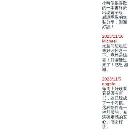
小時候很喜歡
的一本書終於
出現電子版，
感謝團隊的無
私分享，謝謝
好讀！
2023/11/18
Michael
无意间想起过
来好读怀念一
下。竟然是惊
喜！好读活过
来了！感恩 感
谢。
2023/11/5
angsila
每周上好读看
看是否有新
书，这已经成
了一个习惯。
这种陪伴是一
种舒服的，充
满确定感的安
心。感谢好
读。