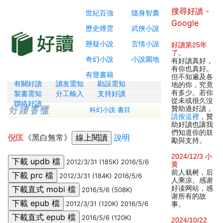
搜尋好讀 -
世紀百強
隨身智囊
Google
歷史煙雲
武俠小說
懸疑小說
言情小說
好讀第25年
了
。
奇幻小說
小說園地
有好讀真好，
有你也真好。
有聲書籍
但不知遍及各
有關好讀
讀友需知
勘誤需知
地的你，究竟
有多少。若你
製書需知
分工輸入
支持好讀
從未或很久沒
聯絡好讀
贊助過好讀，
科幻小說 書目
請按這裡
，贊
助好讀也讓我
們知道你的鼓
倪匡
《黑白無常》
說明
勵與支持。
2024/12/3 小
2012/3/31 (185K) 2016/5/6
黄
前人栽树，后
2012/3/31 (184K) 2016/5/6
人乘凉。感谢
好读网站，感
2016/5/6 (508K)
谢所有的故
2012/3/31 (120K) 2016/5/6
事。
2016/5/6 (120K)
2024/10/22