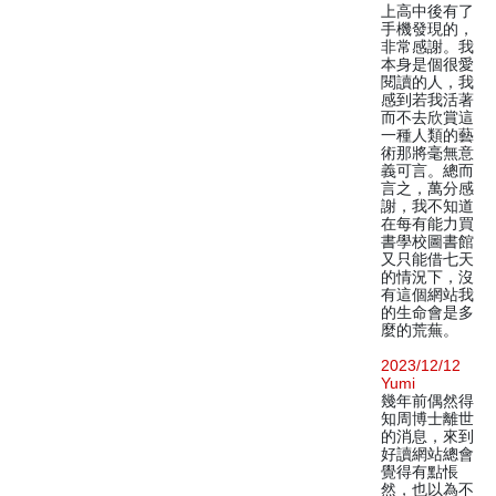
上高中後有了
手機發現的，
非常感謝。我
本身是個很愛
閱讀的人，我
感到若我活著
而不去欣賞這
一種人類的藝
術那將毫無意
義可言。總而
言之，萬分感
謝，我不知道
在每有能力買
書學校圖書館
又只能借七天
的情況下，沒
有這個網站我
的生命會是多
麼的荒蕪。
2023/12/12
Yumi
幾年前偶然得
知周博士離世
的消息，來到
好讀網站總會
覺得有點悵
然，也以為不