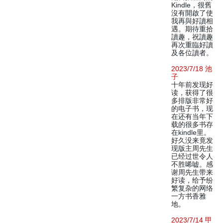
Kindle，很舊
沒有開啟了使
我再與好讀相
遇。期待重拾
讀趣，祝讀趣
再次重臨好讀
及各位讀者。
2023/7/18 池
子
十年前发现好
读，获得了很
多排版非常好
的电子书，现
在还有当年下
载的很多书存
在kindle里。
好久没来竟发
现版主周先生
已经过世令人
不胜唏嘘。感
谢周先生带来
好读，给予纷
繁复杂的网络
一方书香雅
地。
2023/7/14 甲