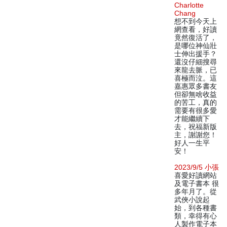
Charlotte
Chang
想不到今天上
網查看，好讀
竟然復活了，
是哪位神仙壯
士伸出援手？
還沒仔細搜尋
來龍去脈，已
喜極而泣。這
嘉惠眾多書友
但卻無啥收益
的苦工，真的
需要有很多愛
才能繼續下
去，祝福新版
主，謝謝您！
好人一生平
安！
2023/9/5 小張
喜愛好讀網站
及電子書本 很
多年月了。從
武俠小說起
始，到各種書
類，幸得有心
人製作電子本