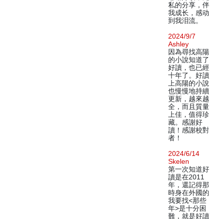
私的分享，伴
我成长，感动
到我泪流。
2024/9/7
Ashley
因為尋找高陽
的小說知道了
好讀，也已經
十年了。好讀
上高陽的小說
也慢慢地持續
更新，越來越
全，而且質量
上佳，值得珍
藏。感謝好
讀！感謝校對
者！
2024/6/14
Skelen
第一次知道好
讀是在2011
年，還記得那
時身在外國的
我要找<那些
年>是十分困
難，就是好讀