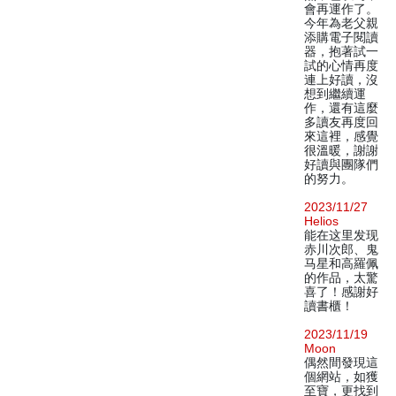
會再運作了。
今年為老父親
添購電子閱讀
器，抱著試一
試的心情再度
連上好讀，沒
想到繼續運
作，還有這麼
多讀友再度回
來這裡，感覺
很溫暖，謝謝
好讀與團隊們
的努力。
2023/11/27
Helios
能在这里发现
赤川次郎、鬼
马星和高羅佩
的作品，太驚
喜了！感謝好
讀書櫃！
2023/11/19
Moon
偶然間發現這
個網站，如獲
至寶，更找到