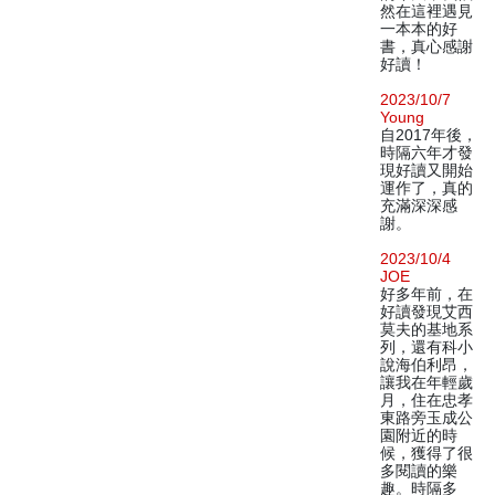
然在這裡遇見
一本本的好
書，真心感謝
好讀！
2023/10/7
Young
自2017年後，
時隔六年才發
現好讀又開始
運作了，真的
充滿深深感
謝。
2023/10/4
JOE
好多年前，在
好讀發現艾西
莫夫的基地系
列，還有科小
說海伯利昂，
讓我在年輕歲
月，住在忠孝
東路旁玉成公
園附近的時
候，獲得了很
多閱讀的樂
趣。時隔多