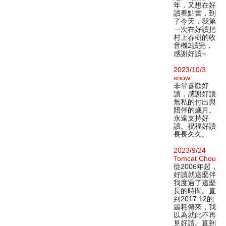
年，又想在好
讀看點書，到
了今天，我第
一次在好讀把
村上春樹的收
音機2讀完，
感謝好讀~
2023/10/3
snow
非常喜歡好
讀，感謝好讀
無私的付出與
陪伴的歲月。
永遠支持好
讀。祝福好讀
長長久久。
2023/9/24
Tomcat Chou
從2006年起，
好讀就這麼伴
我度過了這麼
長的時間。直
到2017.12的
噩耗傳來，我
以為就此不再
見好讀。直到