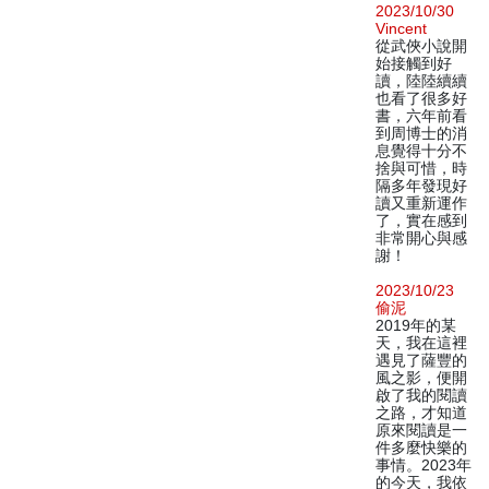
2023/10/30
Vincent
從武俠小說開
始接觸到好
讀，陸陸續續
也看了很多好
書，六年前看
到周博士的消
息覺得十分不
捨與可惜，時
隔多年發現好
讀又重新運作
了，實在感到
非常開心與感
謝！
2023/10/23
偷泥
2019年的某
天，我在這裡
遇見了薩豐的
風之影，便開
啟了我的閱讀
之路，才知道
原來閱讀是一
件多麼快樂的
事情。2023年
的今天，我依