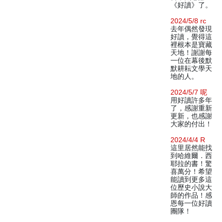
《好讀》了。
2024/5/8 rc
去年偶然發現
好讀，覺得這
裡根本是寶藏
天地！謝謝每
一位在幕後默
默耕耘文學天
地的人。
2024/5/7 呢
用好讀許多年
了，感謝重新
更新，也感謝
大家的付出！
2024/4/4 R
這里居然能找
到哈維爾．西
耶拉的書！驚
喜萬分！希望
能讀到更多這
位歷史小說大
師的作品！感
恩每一位好讀
團隊！