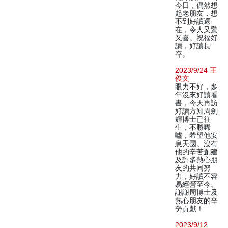
今日，偶然想
起老朋友，想
不到好讀還
在，令人又驚
又喜。祝福好
讀，好讀長
存。
2023/9/24 王
俊文
眼力不好，多
年沒來好讀看
書，今天再訪
好讀方知周劍
輝博士已往
生，不勝唏
噓，希望他安
息天國。沒有
他的辛苦創建
及許多熱心朋
友的共同努
力，好讀不容
易經營至今。
謝謝周博士及
熱心朋友的辛
勞貢獻！
2023/9/12