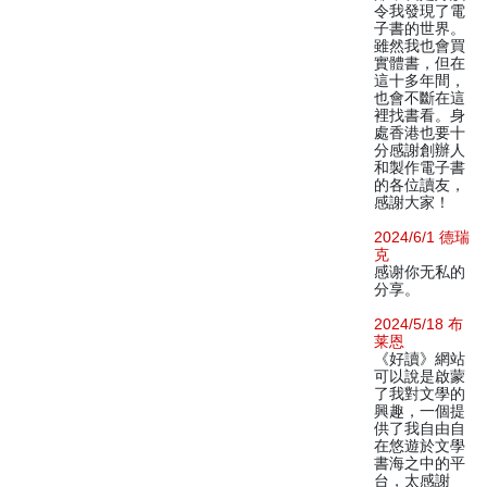
令我發現了電
子書的世界。
雖然我也會買
實體書，但在
這十多年間，
也會不斷在這
裡找書看。身
處香港也要十
分感謝創辦人
和製作電子書
的各位讀友，
感謝大家！
2024/6/1 德瑞
克
感谢你无私的
分享。
2024/5/18 布
莱恩
《好讀》網站
可以說是啟蒙
了我對文學的
興趣，一個提
供了我自由自
在悠遊於文學
書海之中的平
台，太感謝