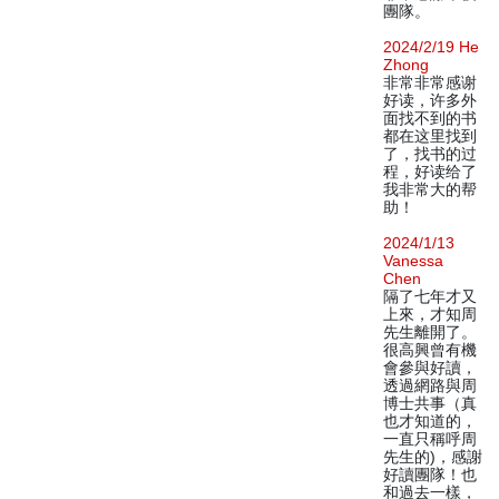
團隊。
2024/2/19 He
Zhong
非常非常感谢
好读，许多外
面找不到的书
都在这里找到
了，找书的过
程，好读给了
我非常大的帮
助！
2024/1/13
Vanessa
Chen
隔了七年才又
上來，才知周
先生離開了。
很高興曾有機
會參與好讀，
透過網路與周
博士共事（真
也才知道的，
一直只稱呼周
先生的)，感謝
好讀團隊！也
和過去一樣，