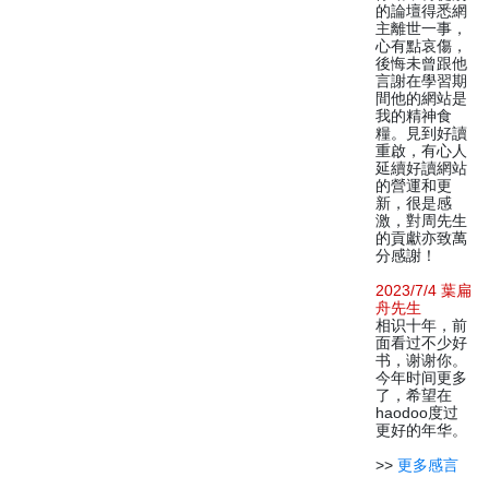
的論壇得悉網
主離世一事，
心有點哀傷，
後悔未曾跟他
言謝在學習期
間他的網站是
我的精神食
糧。見到好讀
重啟，有心人
延續好讀網站
的營運和更
新，很是感
激，對周先生
的貢獻亦致萬
分感謝！
2023/7/4 葉扁
舟先生
相识十年，前
面看过不少好
书，谢谢你。
今年时间更多
了，希望在
haodoo度过
更好的年华。
>>
更多感言