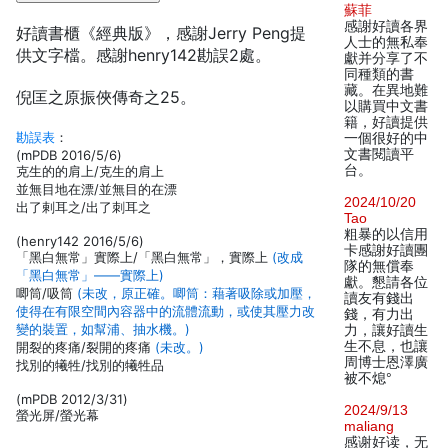
蘇菲
感謝好讀各界
好讀書櫃《經典版》，感謝Jerry Peng提
人士的無私奉
供文字檔。感謝henry142勘誤2處。
獻并分享了不
同種類的書
藏。在異地難
倪匡之原振俠傳奇之25。
以購買中文書
籍，好讀提供
勘誤表
：
一個很好的中
文書閱讀平
(mPDB 2016/5/6)
台。
克生的的肩上/克生的肩上
並無目地在漂/並無目的在漂
2024/10/20
出了剌耳之/出了刺耳之
Tao
粗暴的以信用
(henry142 2016/5/6)
卡感謝好讀團
「黑白無常」實際上/「黑白無常」，實際上
(改成
隊的無償奉
「黑白無常」——實際上)
獻。懇請各位
唧筒/吸筒
(未改，原正確。唧筒：藉著吸除或加壓，
讀友有錢出
使得在有限空間內容器中的流體流動，或使其壓力改
錢，有力出
變的裝置，如幫浦、抽水機。)
力，讓好讀生
生不息，也讓
開裂的疼痛/裂開的疼痛
(未改。)
周博士恩澤廣
找別的犧牲/找別的犧牲品
被不熄°
(mPDB 2012/3/31)
2024/9/13
螢光屏/螢光幕
maliang
感谢好读，无