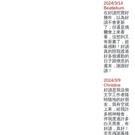
2024/3/14
Beatlebum
在好讀挖寶好
幾年，以為好
讀不會更新
了，但還是偶
爾會上來看
看，沒想到又
有新書了，超
級感動！好讀
真的陪我渡過
好多個通勤的
日子跟愜意的
週末，謝謝好
讀！
2024/3/9
Christine
好讀是我這個
文字工作者隨
時隨地的好朋
友，我有空就
上來，給我許
多精神糧食，
伴我度過許多
白天黑夜，有
好讀，真好！
非常感謝幕後