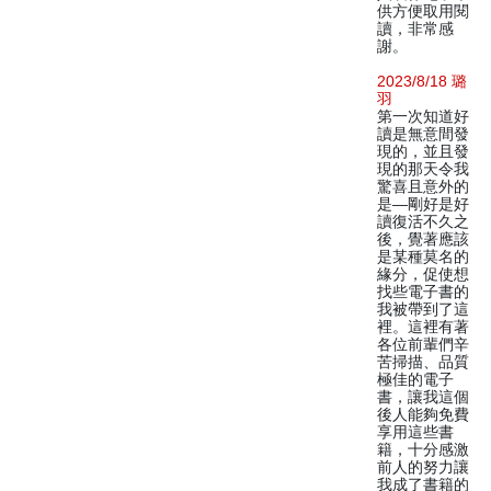
供方便取用閱
讀，非常感
謝。
2023/8/18 璐
羽
第一次知道好
讀是無意間發
現的，並且發
現的那天令我
驚喜且意外的
是—剛好是好
讀復活不久之
後，覺著應該
是某種莫名的
緣分，促使想
找些電子書的
我被帶到了這
裡。這裡有著
各位前輩們辛
苦掃描、品質
極佳的電子
書，讓我這個
後人能夠免費
享用這些書
籍，十分感激
前人的努力讓
我成了書籍的