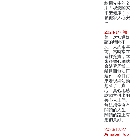
給周先生的文
末＂祝您闔家
平安健康＂～
願他家人心安
～
2024/1/7 強
第一次知道好
讀的時間不
久，大約兩年
前。當時常在
這裡挖寶，本
來很擔心網站
會隨著周博士
離世而無法再
運作，今日再
來發現網站動
起來了，真
心、真心地感
謝願意付出的
善心人士們。
無法想像沒有
閱讀的人生，
閱讀的路上有
您們真好。
2023/12/27
Annabel Kuo