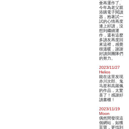
會再運作了。
今年為老父親
添購電子閱讀
器，抱著試一
試的心情再度
連上好讀，沒
想到繼續運
作，還有這麼
多讀友再度回
來這裡，感覺
很溫暖，謝謝
好讀與團隊們
的努力。
2023/11/27
Helios
能在这里发现
赤川次郎、鬼
马星和高羅佩
的作品，太驚
喜了！感謝好
讀書櫃！
2023/11/19
Moon
偶然間發現這
個網站，如獲
至寶，更找到