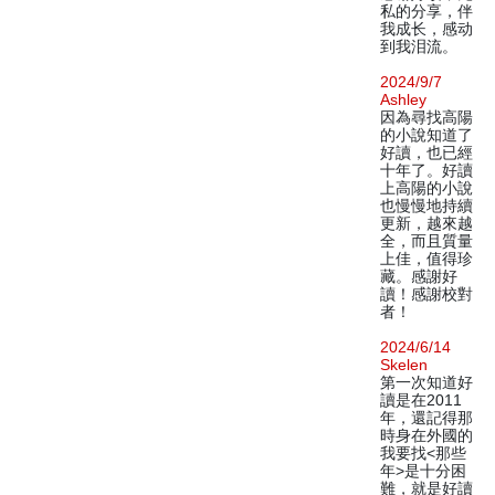
私的分享，伴
我成长，感动
到我泪流。
2024/9/7
Ashley
因為尋找高陽
的小說知道了
好讀，也已經
十年了。好讀
上高陽的小說
也慢慢地持續
更新，越來越
全，而且質量
上佳，值得珍
藏。感謝好
讀！感謝校對
者！
2024/6/14
Skelen
第一次知道好
讀是在2011
年，還記得那
時身在外國的
我要找<那些
年>是十分困
難，就是好讀