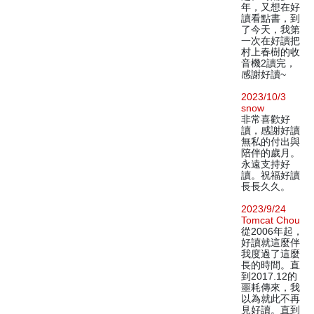
年，又想在好
讀看點書，到
了今天，我第
一次在好讀把
村上春樹的收
音機2讀完，
感謝好讀~
2023/10/3
snow
非常喜歡好
讀，感謝好讀
無私的付出與
陪伴的歲月。
永遠支持好
讀。祝福好讀
長長久久。
2023/9/24
Tomcat Chou
從2006年起，
好讀就這麼伴
我度過了這麼
長的時間。直
到2017.12的
噩耗傳來，我
以為就此不再
見好讀。直到