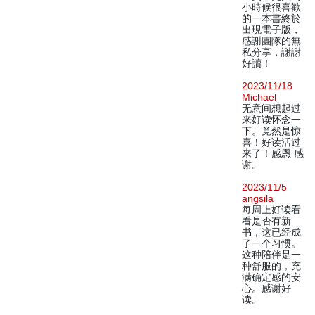
小時候很喜歡
的一本書終於
出現電子版，
感謝團隊的無
私分享，謝謝
好讀！
2023/11/18
Michael
无意间想起过
来好读怀念一
下。竟然是惊
喜！好读活过
来了！感恩 感
谢。
2023/11/5
angsila
每周上好读看
看是否有新
书，这已经成
了一个习惯。
这种陪伴是一
种舒服的，充
满确定感的安
心。感谢好
读。