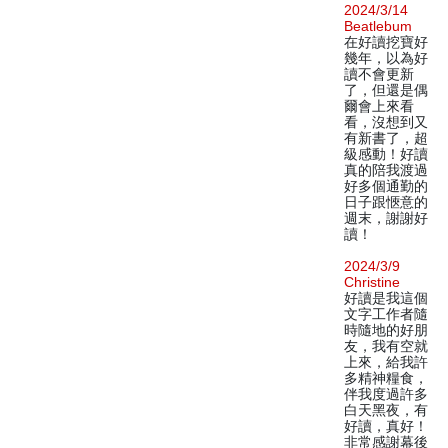
2024/3/14
Beatlebum
在好讀挖寶好
幾年，以為好
讀不會更新
了，但還是偶
爾會上來看
看，沒想到又
有新書了，超
級感動！好讀
真的陪我渡過
好多個通勤的
日子跟愜意的
週末，謝謝好
讀！
2024/3/9
Christine
好讀是我這個
文字工作者隨
時隨地的好朋
友，我有空就
上來，給我許
多精神糧食，
伴我度過許多
白天黑夜，有
好讀，真好！
非常感謝幕後