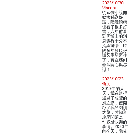
2023/10/30
Vincent
從武俠小說開
始接觸到好
讀，陸陸續續
也看了很多好
書，六年前看
到周博士的消
息覺得十分不
捨與可惜，時
隔多年發現好
讀又重新運作
了，實在感到
非常開心與感
謝！
2023/10/23
偷泥
2019年的某
天，我在這裡
遇見了薩豐的
風之影，便開
啟了我的閱讀
之路，才知道
原來閱讀是一
件多麼快樂的
事情。2023年
的今天，我依