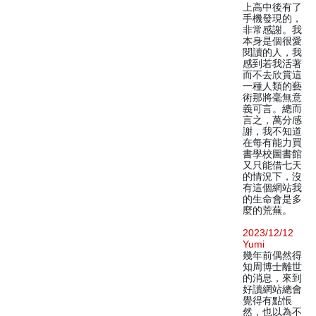
上高中後有了
手機發現的，
非常感謝。我
本身是個很愛
閱讀的人，我
感到若我活著
而不去欣賞這
一種人類的藝
術那將毫無意
義可言。總而
言之，萬分感
謝，我不知道
在每有能力買
書學校圖書館
又只能借七天
的情況下，沒
有這個網站我
的生命會是多
麼的荒蕪。
2023/12/12
Yumi
幾年前偶然得
知周博士離世
的消息，來到
好讀網站總會
覺得有點悵
然，也以為不