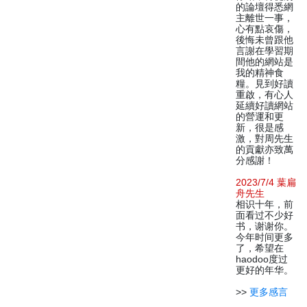
的論壇得悉網
主離世一事，
心有點哀傷，
後悔未曾跟他
言謝在學習期
間他的網站是
我的精神食
糧。見到好讀
重啟，有心人
延續好讀網站
的營運和更
新，很是感
激，對周先生
的貢獻亦致萬
分感謝！
2023/7/4 葉扁
舟先生
相识十年，前
面看过不少好
书，谢谢你。
今年时间更多
了，希望在
haodoo度过
更好的年华。
>>
更多感言