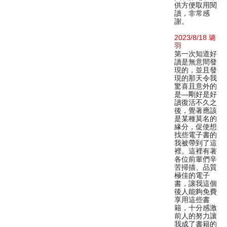
供方便取用閱
讀，非常感
謝。
2023/8/18 璐
羽
第一次知道好
讀是無意間發
現的，並且發
現的那天令我
驚喜且意外的
是—剛好是好
讀復活不久之
後，覺著應該
是某種莫名的
緣分，促使想
找些電子書的
我被帶到了這
裡。這裡有著
各位前輩們辛
苦掃描、品質
極佳的電子
書，讓我這個
後人能夠免費
享用這些書
籍，十分感激
前人的努力讓
我成了書籍的