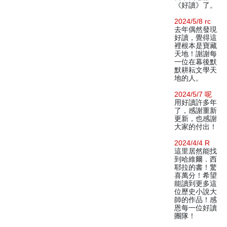
《好讀》了。
2024/5/8 rc
去年偶然發現
好讀，覺得這
裡根本是寶藏
天地！謝謝每
一位在幕後默
默耕耘文學天
地的人。
2024/5/7 呢
用好讀許多年
了，感謝重新
更新，也感謝
大家的付出！
2024/4/4 R
這里居然能找
到哈維爾．西
耶拉的書！驚
喜萬分！希望
能讀到更多這
位歷史小說大
師的作品！感
恩每一位好讀
團隊！