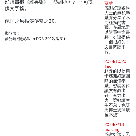
好讀書櫃《經典版》，感謝Jerry Peng提
蘇菲
供文字檔。
感謝好讀各界
人士的無私奉
獻并分享了不
倪匡之原振俠傳奇之20。
同種類的書
藏。在異地難
以購買中文書
勘誤表：
籍，好讀提供
螢光屏/螢光幕 (mPDB 2012/3/31)
一個很好的中
文書閱讀平
台。
2024/10/20
Tao
粗暴的以信用
卡感謝好讀團
隊的無償奉
獻。懇請各位
讀友有錢出
錢，有力出
力，讓好讀生
生不息，也讓
周博士恩澤廣
被不熄°
2024/9/13
maliang
感谢好读，无