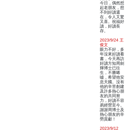
今日，偶然想
起老朋友，想
不到好讀還
在，令人又驚
又喜。祝福好
讀，好讀長
存。
2023/9/24 王
俊文
眼力不好，多
年沒來好讀看
書，今天再訪
好讀方知周劍
輝博士已往
生，不勝唏
噓，希望他安
息天國。沒有
他的辛苦創建
及許多熱心朋
友的共同努
力，好讀不容
易經營至今。
謝謝周博士及
熱心朋友的辛
勞貢獻！
2023/9/12