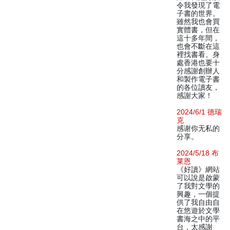
令我發現了電
子書的世界。
雖然我也會買
實體書，但在
這十多年間，
也會不斷在這
裡找書看。身
處香港也要十
分感謝創辦人
和製作電子書
的各位讀友，
感謝大家！
2024/6/1 德瑞
克
感谢你无私的
分享。
2024/5/18 布
莱恩
《好讀》網站
可以說是啟蒙
了我對文學的
興趣，一個提
供了我自由自
在悠遊於文學
書海之中的平
台，太感謝