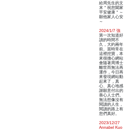
給周先生的文
末＂祝您闔家
平安健康＂～
願他家人心安
～
2024/1/7 強
第一次知道好
讀的時間不
久，大約兩年
前。當時常在
這裡挖寶，本
來很擔心網站
會隨著周博士
離世而無法再
運作，今日再
來發現網站動
起來了，真
心、真心地感
謝願意付出的
善心人士們。
無法想像沒有
閱讀的人生，
閱讀的路上有
您們真好。
2023/12/27
Annabel Kuo