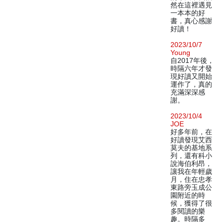
然在這裡遇見
一本本的好
書，真心感謝
好讀！
2023/10/7
Young
自2017年後，
時隔六年才發
現好讀又開始
運作了，真的
充滿深深感
謝。
2023/10/4
JOE
好多年前，在
好讀發現艾西
莫夫的基地系
列，還有科小
說海伯利昂，
讓我在年輕歲
月，住在忠孝
東路旁玉成公
園附近的時
候，獲得了很
多閱讀的樂
趣。時隔多