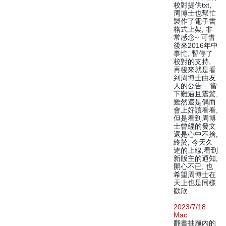
校對提供txt,
周博士也幫忙
製作了電子書
格式上架, 非
常感念~ 可惜
後來2016年中
事忙, 暫停了
校對的支持,
再後來就是看
到周博士由友
人的公告....當
下難過且震驚,
雖然還是偶而
會上好讀看看,
但是看到周博
士曾經的發文
還是心中不捨,
終於, 今天久
違的上線,看到
新版主的通知,
開心不已, 也
希望周博士在
天上也是同樣
歡欣.
2023/7/18
Mac
翻書抽屜內的