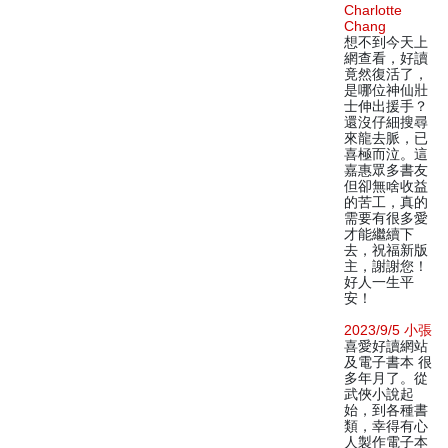
Charlotte
Chang
想不到今天上
網查看，好讀
竟然復活了，
是哪位神仙壯
士伸出援手？
還沒仔細搜尋
來龍去脈，已
喜極而泣。這
嘉惠眾多書友
但卻無啥收益
的苦工，真的
需要有很多愛
才能繼續下
去，祝福新版
主，謝謝您！
好人一生平
安！
2023/9/5 小張
喜愛好讀網站
及電子書本 很
多年月了。從
武俠小說起
始，到各種書
類，幸得有心
人製作電子本