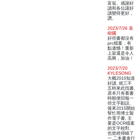
富翁。感謝好
讀和各位讓好
讀變得更好，
讚。
2023/7/26 袁
樹國
好些書都沒有
prc檔案，有
點遺憾！重新
上架還是令人
高興，加油！
2023/7/20
KYLESONG
大概2010知道
好讀, 就三不
五時來此找書,
原本只有看書
時順便回報一
些文字勘誤,
後來2015開始
幫忙周博士製
作電子書, 主
要是OCR檔案
的文字校對,
也曾經掃瞄了
一,二本書進行