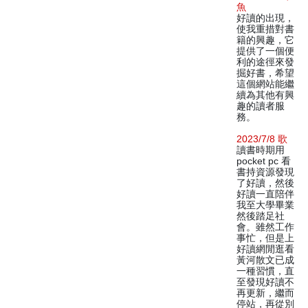
魚
好讀的出現，
使我重措對書
籍的興趣，它
提供了一個便
利的途徑來發
掘好書，希望
這個網站能繼
續為其他有興
趣的讀者服
務。
2023/7/8 歌
讀書時期用
pocket pc 看
書持資源發現
了好讀，然後
好讀一直陪伴
我至大學畢業
然後踏足社
會。雖然工作
事忙，但是上
好讀網閒逛看
黃河散文已成
一種習慣，直
至發現好讀不
再更新，繼而
停站，再從別