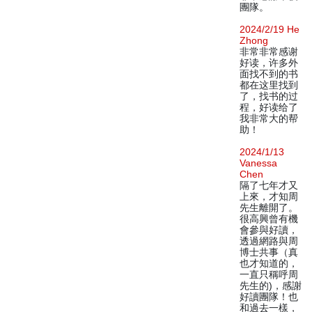
團隊。
2024/2/19 He
Zhong
非常非常感谢
好读，许多外
面找不到的书
都在这里找到
了，找书的过
程，好读给了
我非常大的帮
助！
2024/1/13
Vanessa
Chen
隔了七年才又
上來，才知周
先生離開了。
很高興曾有機
會參與好讀，
透過網路與周
博士共事（真
也才知道的，
一直只稱呼周
先生的)，感謝
好讀團隊！也
和過去一樣，