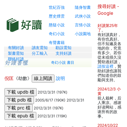
搜尋好讀 -
世紀百強
隨身智囊
Google
歷史煙雲
武俠小說
懸疑小說
言情小說
好讀第25年
了
。
奇幻小說
小說園地
有好讀真好，
有你也真好。
有聲書籍
但不知遍及各
有關好讀
讀友需知
勘誤需知
地的你，究竟
有多少。若你
製書需知
分工輸入
支持好讀
從未或很久沒
聯絡好讀
贊助過好讀，
奇幻小說 書目
請按這裡
，贊
助好讀也讓我
們知道你的鼓
倪匡
《劫數》
說明
勵與支持。
2024/12/3 小
2012/3/31 (197K)
黄
前人栽树，后
2005/6/17 (190K) 2012/3/31
人乘凉。感谢
好读网站，感
2012/3/31 (197K)
谢所有的故
2012/3/31 (119K)
事。
2024/10/22