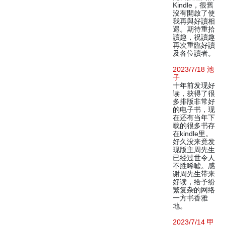
Kindle，很舊
沒有開啟了使
我再與好讀相
遇。期待重拾
讀趣，祝讀趣
再次重臨好讀
及各位讀者。
2023/7/18 池
子
十年前发现好
读，获得了很
多排版非常好
的电子书，现
在还有当年下
载的很多书存
在kindle里。
好久没来竟发
现版主周先生
已经过世令人
不胜唏嘘。感
谢周先生带来
好读，给予纷
繁复杂的网络
一方书香雅
地。
2023/7/14 甲