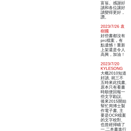
富翁。感謝好
讀和各位讓好
讀變得更好，
讚。
2023/7/26 袁
樹國
好些書都沒有
prc檔案，有
點遺憾！重新
上架還是令人
高興，加油！
2023/7/20
KYLESONG
大概2010知道
好讀, 就三不
五時來此找書,
原本只有看書
時順便回報一
些文字勘誤,
後來2015開始
幫忙周博士製
作電子書, 主
要是OCR檔案
的文字校對,
也曾經掃瞄了
一,二本書進行