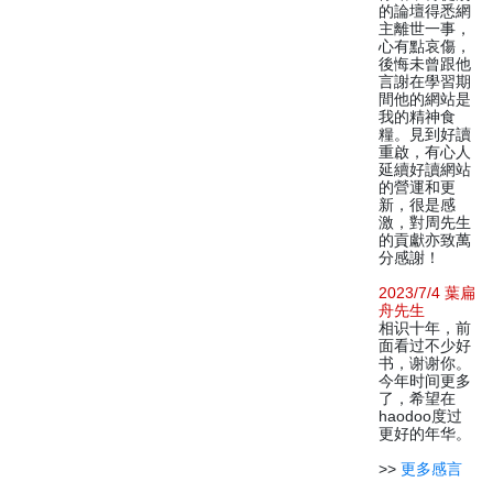
的論壇得悉網
主離世一事，
心有點哀傷，
後悔未曾跟他
言謝在學習期
間他的網站是
我的精神食
糧。見到好讀
重啟，有心人
延續好讀網站
的營運和更
新，很是感
激，對周先生
的貢獻亦致萬
分感謝！
2023/7/4 葉扁
舟先生
相识十年，前
面看过不少好
书，谢谢你。
今年时间更多
了，希望在
haodoo度过
更好的年华。
>>
更多感言