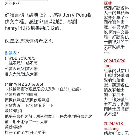
蘇菲
2016/8/5
感謝好讀各界
人士的無私奉
好讀書櫃《經典版》，感謝Jerry Peng提
獻并分享了不
供文字檔。感謝邱應琦勘誤。感謝
同種類的書
藏。在異地難
henry142按原書勘誤12處。
以購買中文書
籍，好讀提供
倪匡之原振俠傳奇之3。
一個很好的中
文書閱讀平
台。
勘誤表
：
(mPDB 2016/8/5)
2024/10/20
一絲不茍/一絲不苟
Tao
相當因難/相當困難
粗暴的以信用
進入大聽/進入大廳
卡感謝好讀團
隊的無償奉
(henry142 2016/8/5)
獻。懇請各位
（根據明窗珍藏版原振俠系列《血咒》勘誤）
讀友有錢出
特別對賓/特別貴賓
錢，有力出
力，讓好讀生
原振俠氣道/原振俠客氣道
生不息，也讓
大致告訴一下/大致說明一下
周博士恩澤廣
取銷/取消
被不熄°
他要在臨死之前，用巫術做了一件大事/他在臨死之
前，用巫術做了一件大事
2024/9/13
英磅/英鎊
maliang
打开了箱了/打开了箱子
感谢好读，无