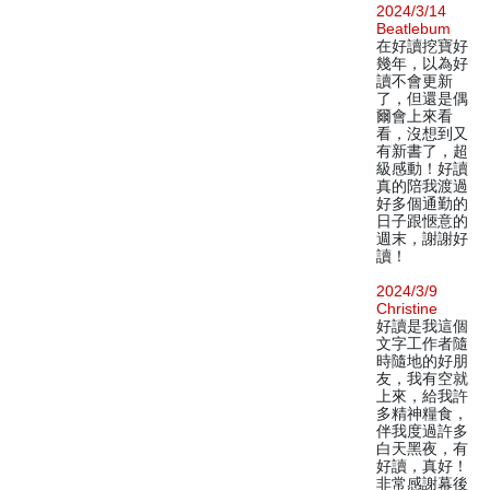
2024/3/14
Beatlebum
在好讀挖寶好
幾年，以為好
讀不會更新
了，但還是偶
爾會上來看
看，沒想到又
有新書了，超
級感動！好讀
真的陪我渡過
好多個通勤的
日子跟愜意的
週末，謝謝好
讀！
2024/3/9
Christine
好讀是我這個
文字工作者隨
時隨地的好朋
友，我有空就
上來，給我許
多精神糧食，
伴我度過許多
白天黑夜，有
好讀，真好！
非常感謝幕後