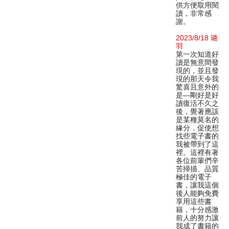
供方便取用閱
讀，非常感
謝。
2023/8/18 璐
羽
第一次知道好
讀是無意間發
現的，並且發
現的那天令我
驚喜且意外的
是—剛好是好
讀復活不久之
後，覺著應該
是某種莫名的
緣分，促使想
找些電子書的
我被帶到了這
裡。這裡有著
各位前輩們辛
苦掃描、品質
極佳的電子
書，讓我這個
後人能夠免費
享用這些書
籍，十分感激
前人的努力讓
我成了書籍的