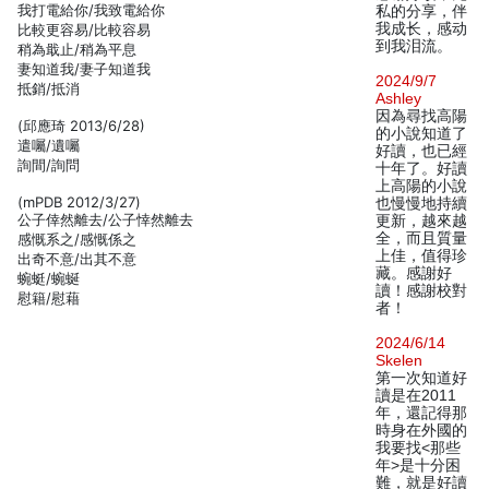
我打電給你/我致電給你
私的分享，伴
我成长，感动
比較更容易/比較容易
到我泪流。
稍為戢止/稍為平息
妻知道我/妻子知道我
2024/9/7
抵銷/抵消
Ashley
因為尋找高陽
(邱應琦 2013/6/28)
的小說知道了
遣囑/遺囑
好讀，也已經
詢間/詢問
十年了。好讀
上高陽的小說
(mPDB 2012/3/27)
也慢慢地持續
公子倖然離去/公子悻然離去
更新，越來越
全，而且質量
感慨系之/感慨係之
上佳，值得珍
出奇不意/出其不意
藏。感謝好
蜿蜓/蜿蜒
讀！感謝校對
慰籍/慰藉
者！
2024/6/14
Skelen
第一次知道好
讀是在2011
年，還記得那
時身在外國的
我要找<那些
年>是十分困
難，就是好讀