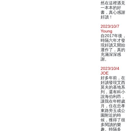
然在這裡遇見
一本本的好
書，真心感謝
好讀！
2023/10/7
Young
自2017年後，
時隔六年才發
現好讀又開始
運作了，真的
充滿深深感
謝。
2023/10/4
JOE
好多年前，在
好讀發現艾西
莫夫的基地系
列，還有科小
說海伯利昂，
讓我在年輕歲
月，住在忠孝
東路旁玉成公
園附近的時
候，獲得了很
多閱讀的樂
趣。時隔多