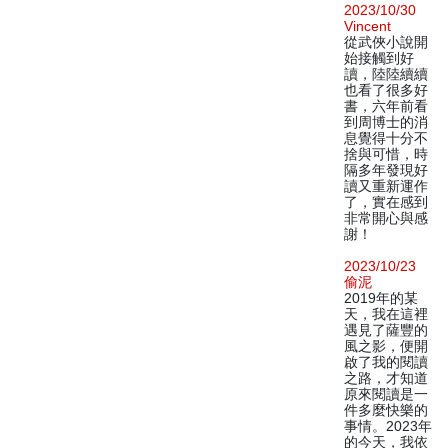
2023/10/30
Vincent
從武俠小說開
始接觸到好
讀，陸陸續續
也看了很多好
書，六年前看
到周博士的消
息覺得十分不
捨與可惜，時
隔多年發現好
讀又重新運作
了，實在感到
非常開心與感
謝！
2023/10/23
偷泥
2019年的某
天，我在這裡
遇見了薩豐的
風之影，便開
啟了我的閱讀
之路，才知道
原來閱讀是一
件多麼快樂的
事情。2023年
的今天，我依