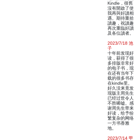
Kindle，很舊
沒有開啟了使
我再與好讀相
遇。期待重拾
讀趣，祝讀趣
再次重臨好讀
及各位讀者。
2023/7/18 池
子
十年前发现好
读，获得了很
多排版非常好
的电子书，现
在还有当年下
载的很多书存
在kindle里。
好久没来竟发
现版主周先生
已经过世令人
不胜唏嘘。感
谢周先生带来
好读，给予纷
繁复杂的网络
一方书香雅
地。
2023/7/14 甲