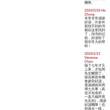
團隊。
2024/2/19 He
Zhong
非常非常感谢
好读，许多外
面找不到的书
都在这里找到
了，找书的过
程，好读给了
我非常大的帮
助！
2024/1/13
Vanessa
Chen
隔了七年才又
上來，才知周
先生離開了。
很高興曾有機
會參與好讀，
透過網路與周
博士共事（真
也才知道的，
一直只稱呼周
先生的)，感謝
好讀團隊！也
和過去一樣，