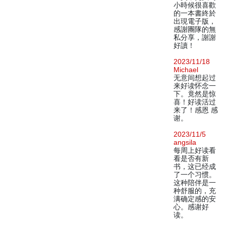
小時候很喜歡
的一本書終於
出現電子版，
感謝團隊的無
私分享，謝謝
好讀！
2023/11/18
Michael
无意间想起过
来好读怀念一
下。竟然是惊
喜！好读活过
来了！感恩 感
谢。
2023/11/5
angsila
每周上好读看
看是否有新
书，这已经成
了一个习惯。
这种陪伴是一
种舒服的，充
满确定感的安
心。感谢好
读。