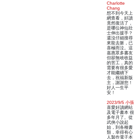
Charlotte
Chang
想不到今天上
網查看，好讀
竟然復活了，
是哪位神仙壯
士伸出援手？
還沒仔細搜尋
來龍去脈，已
喜極而泣。這
嘉惠眾多書友
但卻無啥收益
的苦工，真的
需要有很多愛
才能繼續下
去，祝福新版
主，謝謝您！
好人一生平
安！
2023/9/5 小張
喜愛好讀網站
及電子書本 很
多年月了。從
武俠小說起
始，到各種書
類，幸得有心
人製作電子本