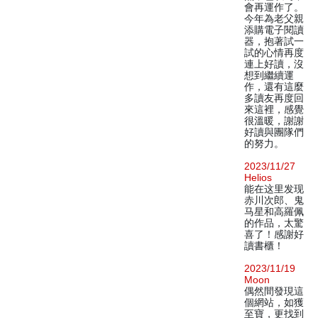
會再運作了。
今年為老父親
添購電子閱讀
器，抱著試一
試的心情再度
連上好讀，沒
想到繼續運
作，還有這麼
多讀友再度回
來這裡，感覺
很溫暖，謝謝
好讀與團隊們
的努力。
2023/11/27
Helios
能在这里发现
赤川次郎、鬼
马星和高羅佩
的作品，太驚
喜了！感謝好
讀書櫃！
2023/11/19
Moon
偶然間發現這
個網站，如獲
至寶，更找到