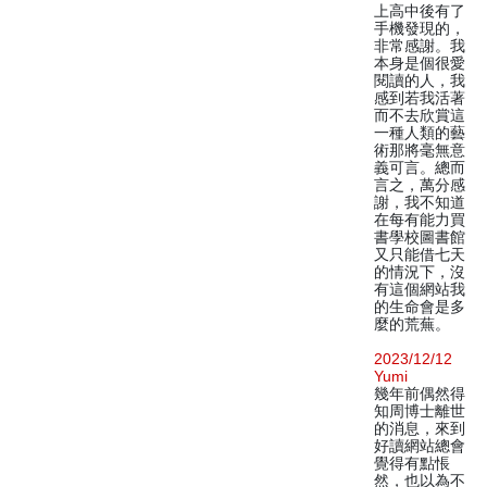
上高中後有了
手機發現的，
非常感謝。我
本身是個很愛
閱讀的人，我
感到若我活著
而不去欣賞這
一種人類的藝
術那將毫無意
義可言。總而
言之，萬分感
謝，我不知道
在每有能力買
書學校圖書館
又只能借七天
的情況下，沒
有這個網站我
的生命會是多
麼的荒蕪。
2023/12/12
Yumi
幾年前偶然得
知周博士離世
的消息，來到
好讀網站總會
覺得有點悵
然，也以為不