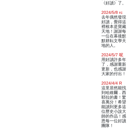
《好讀》了。
2024/5/8 rc
去年偶然發現
好讀，覺得這
裡根本是寶藏
天地！謝謝每
一位在幕後默
默耕耘文學天
地的人。
2024/5/7 呢
用好讀許多年
了，感謝重新
更新，也感謝
大家的付出！
2024/4/4 R
這里居然能找
到哈維爾．西
耶拉的書！驚
喜萬分！希望
能讀到更多這
位歷史小說大
師的作品！感
恩每一位好讀
團隊！