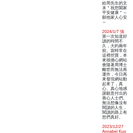
給周先生的文
末＂祝您闔家
平安健康＂～
願他家人心安
～
2024/1/7 強
第一次知道好
讀的時間不
久，大約兩年
前。當時常在
這裡挖寶，本
來很擔心網站
會隨著周博士
離世而無法再
運作，今日再
來發現網站動
起來了，真
心、真心地感
謝願意付出的
善心人士們。
無法想像沒有
閱讀的人生，
閱讀的路上有
您們真好。
2023/12/27
Annabel Kuo