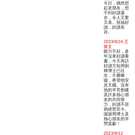
今日，偶然想
起老朋友，想
不到好讀還
在，令人又驚
又喜。祝福好
讀，好讀長
存。
2023/9/24 王
俊文
眼力不好，多
年沒來好讀看
書，今天再訪
好讀方知周劍
輝博士已往
生，不勝唏
噓，希望他安
息天國。沒有
他的辛苦創建
及許多熱心朋
友的共同努
力，好讀不容
易經營至今。
謝謝周博士及
熱心朋友的辛
勞貢獻！
2023/9/12