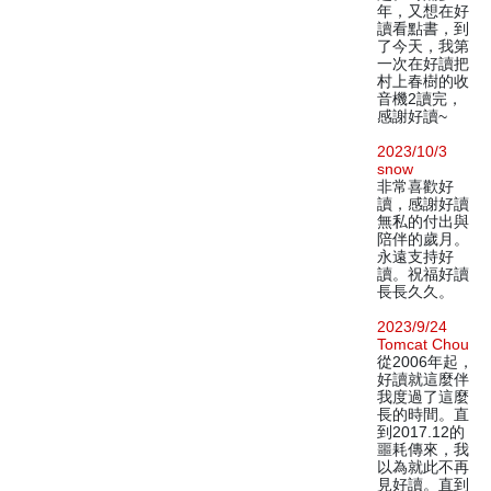
年，又想在好
讀看點書，到
了今天，我第
一次在好讀把
村上春樹的收
音機2讀完，
感謝好讀~
2023/10/3
snow
非常喜歡好
讀，感謝好讀
無私的付出與
陪伴的歲月。
永遠支持好
讀。祝福好讀
長長久久。
2023/9/24
Tomcat Chou
從2006年起，
好讀就這麼伴
我度過了這麼
長的時間。直
到2017.12的
噩耗傳來，我
以為就此不再
見好讀。直到