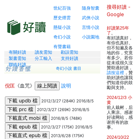
搜尋好讀 -
世紀百強
隨身智囊
Google
歷史煙雲
武俠小說
懸疑小說
言情小說
好讀第25年
了
。
奇幻小說
小說園地
有好讀真好，
有你也真好。
有聲書籍
但不知遍及各
有關好讀
讀友需知
勘誤需知
地的你，究竟
有多少。若你
製書需知
分工輸入
支持好讀
從未或很久沒
聯絡好讀
贊助過好讀，
奇幻小說 書目
請按這裡
，贊
助好讀也讓我
們知道你的鼓
倪匡
《血咒》
說明
勵與支持。
2024/12/3 小
2012/3/27 (284K) 2016/8/5
黄
前人栽树，后
2012/3/27 (269K) 2016/8/5
人乘凉。感谢
好读网站，感
2016/8/5 (748K)
谢所有的故
2012/3/27 (175K) 2016/8/5
事。
2013/6/28 (175K)
2024/10/22