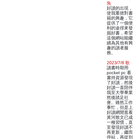
魚
好讀的出現，
使我重措對書
籍的興趣，它
提供了一個便
利的途徑來發
掘好書，希望
這個網站能繼
續為其他有興
趣的讀者服
務。
2023/7/8 歌
讀書時期用
pocket pc 看
書持資源發現
了好讀，然後
好讀一直陪伴
我至大學畢業
然後踏足社
會。雖然工作
事忙，但是上
好讀網閒逛看
黃河散文已成
一種習慣，直
至發現好讀不
再更新，繼而
停站，再從別