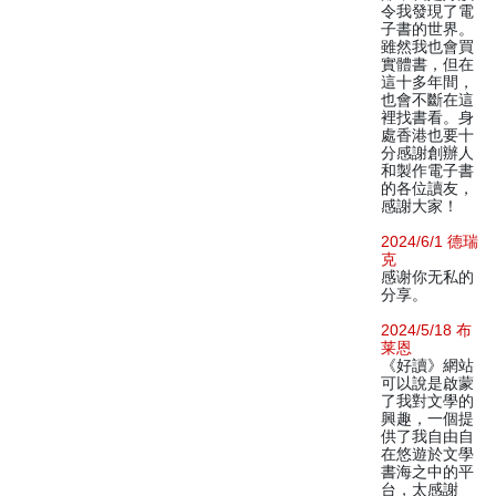
令我發現了電
子書的世界。
雖然我也會買
實體書，但在
這十多年間，
也會不斷在這
裡找書看。身
處香港也要十
分感謝創辦人
和製作電子書
的各位讀友，
感謝大家！
2024/6/1 德瑞
克
感谢你无私的
分享。
2024/5/18 布
莱恩
《好讀》網站
可以說是啟蒙
了我對文學的
興趣，一個提
供了我自由自
在悠遊於文學
書海之中的平
台，太感謝