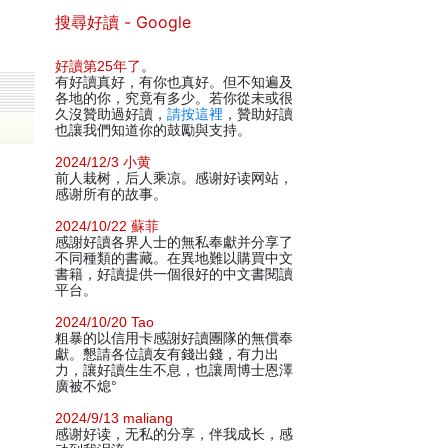
搜尋好讀 - Google
好讀第25年了
。
有好讀真好，有你也真好。但不知遍及
各地的你，究竟有多少。若你從未或很
久沒贊助過好讀，
請按這裡
，贊助好讀
也讓我們知道你的鼓勵與支持。
2024/12/3 小黄
前人栽树，后人乘凉。感谢好读网站，
感谢所有的故事。
2024/10/22 蘇菲
感謝好讀各界人士的無私奉獻并分享了
不同種類的書藏。在異地難以購買中文
書籍，好讀提供一個很好的中文書閱讀
平台。
2024/10/20 Tao
粗暴的以信用卡感謝好讀團隊的無償奉
獻。懇請各位讀友有錢出錢，有力出
力，讓好讀生生不息，也讓周博士恩澤
廣被不熄°
2024/9/13 maliang
感谢好读，无私的分享，伴我成长，感