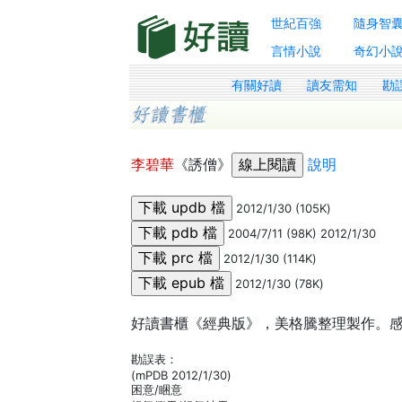
世紀百強
隨身智
言情小說
奇幻小
有關好讀
讀友需知
勘
李碧華
《誘僧》
說明
2012/1/30 (105K)
2004/7/11 (98K) 2012/1/30
2012/1/30 (114K)
2012/1/30 (78K)
好讀書櫃《經典版》，美格騰整理製作。感謝
勘誤表：
(mPDB 2012/1/30)
困意/睏意