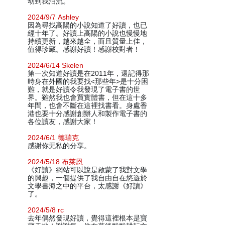
动到我泪流。
2024/9/7 Ashley
因為尋找高陽的小說知道了好讀，也已
經十年了。好讀上高陽的小說也慢慢地
持續更新，越來越全，而且質量上佳，
值得珍藏。感謝好讀！感謝校對者！
2024/6/14 Skelen
第一次知道好讀是在2011年，還記得那
時身在外國的我要找<那些年>是十分困
難，就是好讀令我發現了電子書的世
界。雖然我也會買實體書，但在這十多
年間，也會不斷在這裡找書看。身處香
港也要十分感謝創辦人和製作電子書的
各位讀友，感謝大家！
2024/6/1 德瑞克
感谢你无私的分享。
2024/5/18 布莱恩
《好讀》網站可以說是啟蒙了我對文學
的興趣，一個提供了我自由自在悠遊於
文學書海之中的平台，太感謝《好讀》
了。
2024/5/8 rc
去年偶然發現好讀，覺得這裡根本是寶