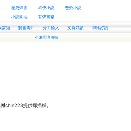
囊
歷史煙雲
武俠小說
懸疑小說
說
小說園地
有聲書籍
誤需知
製書需知
分工輸入
支持好讀
聯絡好讀
小說園地 書目
chin223提供掃描檔。