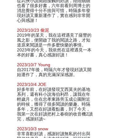
從武俠小說開始接觸到好讀，陸陸續續
也看了很多好書，六年前看到周博士的
消息覺得十分不捨與可惜，時隔多年發
現好讀又重新運作了，實在感到非常開
心與感謝！
2023/10/23 偷泥
2019年的某天，我在這裡遇見了薩豐的
風之影，便開啟了我的閱讀之路，才知
道原來閱讀是一件多麼快樂的事情。
2023年的今天，我依然在這裡遇見一本
本的好書，真心感謝好讀！
2023/10/7 Young
自2017年後，時隔六年才發現好讀又開
始運作了，真的充滿深深感謝。
2023/10/4 JOE
好多年前，在好讀發現艾西莫夫的基地
系列，還有科小說海伯利昂，讓我在年
輕歲月，住在忠孝東路旁玉成公園附近
的時候，獲得了很多閱讀的樂趣。時隔
多年，又想在好讀看點書，到了今天，
我第一次在好讀把村上春樹的收音機2讀
完，感謝好讀~
2023/10/3 snow
非常喜歡好讀，感謝好讀無私的付出與