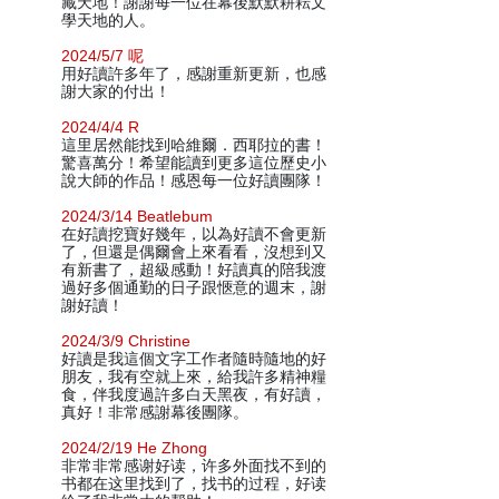
藏天地！謝謝每一位在幕後默默耕耘文
學天地的人。
2024/5/7 呢
用好讀許多年了，感謝重新更新，也感
謝大家的付出！
2024/4/4 R
這里居然能找到哈維爾．西耶拉的書！
驚喜萬分！希望能讀到更多這位歷史小
說大師的作品！感恩每一位好讀團隊！
2024/3/14 Beatlebum
在好讀挖寶好幾年，以為好讀不會更新
了，但還是偶爾會上來看看，沒想到又
有新書了，超級感動！好讀真的陪我渡
過好多個通勤的日子跟愜意的週末，謝
謝好讀！
2024/3/9 Christine
好讀是我這個文字工作者隨時隨地的好
朋友，我有空就上來，給我許多精神糧
食，伴我度過許多白天黑夜，有好讀，
真好！非常感謝幕後團隊。
2024/2/19 He Zhong
非常非常感谢好读，许多外面找不到的
书都在这里找到了，找书的过程，好读