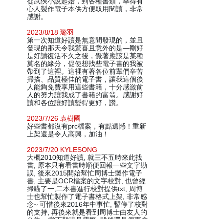
從武俠小說起始，到各種書類，幸得有
心人製作電子本供方便取用閱讀，非常
感謝。
2023/8/18 璐羽
第一次知道好讀是無意間發現的，並且
發現的那天令我驚喜且意外的是—剛好
是好讀復活不久之後，覺著應該是某種
莫名的緣分，促使想找些電子書的我被
帶到了這裡。這裡有著各位前輩們辛苦
掃描、品質極佳的電子書，讓我這個後
人能夠免費享用這些書籍，十分感激前
人的努力讓我成了書籍的富翁。感謝好
讀和各位讓好讀變得更好，讚。
2023/7/26 袁樹國
好些書都沒有prc檔案，有點遺憾！重新
上架還是令人高興，加油！
2023/7/20 KYLESONG
大概2010知道好讀, 就三不五時來此找
書, 原本只有看書時順便回報一些文字勘
誤, 後來2015開始幫忙周博士製作電子
書, 主要是OCR檔案的文字校對, 也曾經
掃瞄了一,二本書進行校對提供txt, 周博
士也幫忙製作了電子書格式上架, 非常感
念~ 可惜後來2016年中事忙, 暫停了校對
的支持, 再後來就是看到周博士由友人的