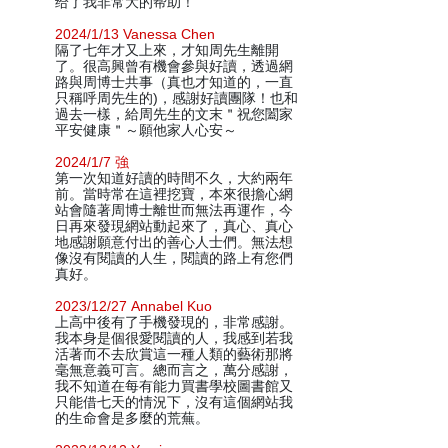
给了我非常大的帮助！
2024/1/13 Vanessa Chen
隔了七年才又上來，才知周先生離開
了。很高興曾有機會參與好讀，透過網
路與周博士共事（真也才知道的，一直
只稱呼周先生的)，感謝好讀團隊！也和
過去一樣，給周先生的文末＂祝您闔家
平安健康＂～願他家人心安～
2024/1/7 強
第一次知道好讀的時間不久，大約兩年
前。當時常在這裡挖寶，本來很擔心網
站會隨著周博士離世而無法再運作，今
日再來發現網站動起來了，真心、真心
地感謝願意付出的善心人士們。無法想
像沒有閱讀的人生，閱讀的路上有您們
真好。
2023/12/27 Annabel Kuo
上高中後有了手機發現的，非常感謝。
我本身是個很愛閱讀的人，我感到若我
活著而不去欣賞這一種人類的藝術那將
毫無意義可言。總而言之，萬分感謝，
我不知道在每有能力買書學校圖書館又
只能借七天的情況下，沒有這個網站我
的生命會是多麼的荒蕪。