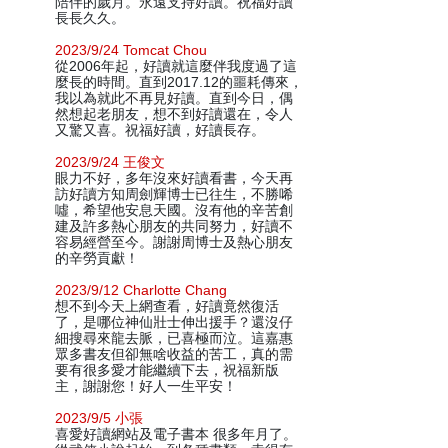
陪伴的歲月。永遠支持好讀。祝福好讀
長長久久。
2023/9/24 Tomcat Chou
從2006年起，好讀就這麼伴我度過了這
麼長的時間。直到2017.12的噩耗傳來，
我以為就此不再見好讀。直到今日，偶
然想起老朋友，想不到好讀還在，令人
又驚又喜。祝福好讀，好讀長存。
2023/9/24 王俊文
眼力不好，多年沒來好讀看書，今天再
訪好讀方知周劍輝博士已往生，不勝唏
噓，希望他安息天國。沒有他的辛苦創
建及許多熱心朋友的共同努力，好讀不
容易經營至今。謝謝周博士及熱心朋友
的辛勞貢獻！
2023/9/12 Charlotte Chang
想不到今天上網查看，好讀竟然復活
了，是哪位神仙壯士伸出援手？還沒仔
細搜尋來龍去脈，已喜極而泣。這嘉惠
眾多書友但卻無啥收益的苦工，真的需
要有很多愛才能繼續下去，祝福新版
主，謝謝您！好人一生平安！
2023/9/5 小張
喜愛好讀網站及電子書本 很多年月了。