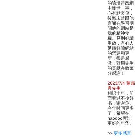
的論壇得悉網
主離世一事，
心有點哀傷，
後悔未曾跟他
言謝在學習期
間他的網站是
我的精神食
糧。見到好讀
重啟，有心人
延續好讀網站
的營運和更
新，很是感
激，對周先生
的貢獻亦致萬
分感謝！
2023/7/4 葉扁
舟先生
相识十年，前
面看过不少好
书，谢谢你。
今年时间更多
了，希望在
haodoo度过
更好的年华。
>>
更多感言