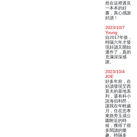
然在這裡遇見
一本本的好
書，真心感謝
好讀！
2023/10/7
Young
自2017年後，
時隔六年才發
現好讀又開始
運作了，真的
充滿深深感
謝。
2023/10/4
JOE
好多年前，在
好讀發現艾西
莫夫的基地系
列，還有科小
說海伯利昂，
讓我在年輕歲
月，住在忠孝
東路旁玉成公
園附近的時
候，獲得了很
多閱讀的樂
趣。時隔多