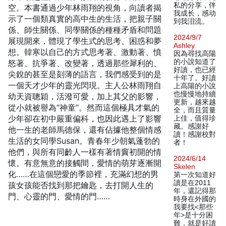
私的分享，伴
空。本書通過少年林雨翔的視角，向讀者揭
我成长，感动
示了一個類真實的高中生的生活，把親子關
到我泪流。
係、師生關係、同學關係的種種矛盾和問題
2024/9/7
展現開來，體現了學生式的思考、困惑和夢
Ashley
想。韓寒以自己的方式思考著、激動著、憤
因為尋找高陽
的小說知道了
怒著、抗爭著、改變著，透過那些犀利的、
好讀，也已經
尖銳的甚至是刻薄的語言，我們感受到的是
十年了。好讀
一個天才少年的靈光閃現。主人公林雨翔自
上高陽的小說
也慢慢地持續
幼天資聰穎，活潑可愛，加上其父的影響，
更新，越來越
從小就被譽為“神童”。然而這個極具才氣的
全，而且質量
少年卻在初中嚴重偏科，也因此遇上了影響
上佳，值得珍
藏。感謝好
他一生的老師馬德保，還有佔據他整個情感
讀！感謝校對
生活的女同學Susan。青春年少朝氣蓬勃的
者！
他們，與所有同齡人一樣有著情竇初開的情
2024/6/14
懷。有意無意的接觸間，愛情的萌芽逐漸開
Skelen
化……在這個戀愛的季節裡，充滿幻想的男
第一次知道好
讀是在2011
孩女孩能否找到那把鑰匙，去打開人生的
年，還記得那
門、心靈的門、愛情的門……
時身在外國的
我要找<那些
年>是十分困
難，就是好讀