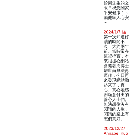
給周先生的文
末＂祝您闔家
平安健康＂～
願他家人心安
～
2024/1/7 強
第一次知道好
讀的時間不
久，大約兩年
前。當時常在
這裡挖寶，本
來很擔心網站
會隨著周博士
離世而無法再
運作，今日再
來發現網站動
起來了，真
心、真心地感
謝願意付出的
善心人士們。
無法想像沒有
閱讀的人生，
閱讀的路上有
您們真好。
2023/12/27
Annabel Kuo