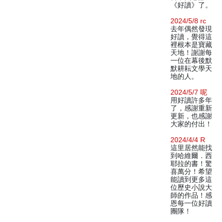
《好讀》了。
2024/5/8 rc
去年偶然發現
好讀，覺得這
裡根本是寶藏
天地！謝謝每
一位在幕後默
默耕耘文學天
地的人。
2024/5/7 呢
用好讀許多年
了，感謝重新
更新，也感謝
大家的付出！
2024/4/4 R
這里居然能找
到哈維爾．西
耶拉的書！驚
喜萬分！希望
能讀到更多這
位歷史小說大
師的作品！感
恩每一位好讀
團隊！