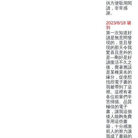
供方便取用閱
讀，非常感
謝。
2023/8/18 璐
羽
第一次知道好
讀是無意間發
現的，並且發
現的那天令我
驚喜且意外的
是—剛好是好
讀復活不久之
後，覺著應該
是某種莫名的
緣分，促使想
找些電子書的
我被帶到了這
裡。這裡有著
各位前輩們辛
苦掃描、品質
極佳的電子
書，讓我這個
後人能夠免費
享用這些書
籍，十分感激
前人的努力讓
我成了書籍的