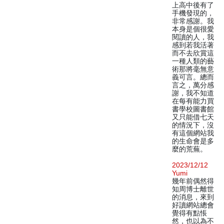
上高中後有了
手機發現的，
非常感謝。我
本身是個很愛
閱讀的人，我
感到若我活著
而不去欣賞這
一種人類的藝
術那將毫無意
義可言。總而
言之，萬分感
謝，我不知道
在每有能力買
書學校圖書館
又只能借七天
的情況下，沒
有這個網站我
的生命會是多
麼的荒蕪。
2023/12/12
Yumi
幾年前偶然得
知周博士離世
的消息，來到
好讀網站總會
覺得有點悵
然，也以為不