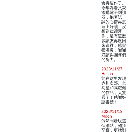
會再運作了。
今年為老父親
添購電子閱讀
器，抱著試一
試的心情再度
連上好讀，沒
想到繼續運
作，還有這麼
多讀友再度回
來這裡，感覺
很溫暖，謝謝
好讀與團隊們
的努力。
2023/11/27
Helios
能在这里发现
赤川次郎、鬼
马星和高羅佩
的作品，太驚
喜了！感謝好
讀書櫃！
2023/11/19
Moon
偶然間發現這
個網站，如獲
至寶，更找到