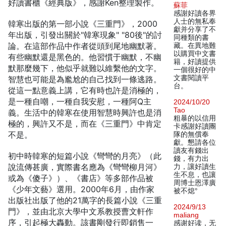
好讀書櫃《經典版》，感謝Ken整理製作。
蘇菲
感謝好讀各界
人士的無私奉
韓寒出版的第一部小說《三重門》，2000
獻并分享了不
年出版，引發出關於"韓寒現象" "80後"的討
同種類的書
論。在這部作品中作者從頭到尾地幽默著。
藏。在異地難
以購買中文書
有些幽默還是黑色的。他習慣于幽默，不幽
籍，好讀提供
默那麼幾下，他似乎就難以維繫他的文字。
一個很好的中
文書閱讀平
智慧也可能是為尷尬的自己找到一條逃路。
台。
從這一點意義上講，它有時也許是消極的，
是一種自嘲，一種自我安慰，一種阿Q主
2024/10/20
Tao
義。生活中的韓寒在使用智慧時興許也是消
粗暴的以信用
極的，興許又不是，而在《三重門》中肯定
卡感謝好讀團
不是。
隊的無償奉
獻。懇請各位
讀友有錢出
初中時韓寒的短篇小說《彎彎的月亮》（此
錢，有力出
說流傳甚廣，實際書名應為《彎彎柳月河》
力，讓好讀生
生不息，也讓
或為《傻子》）、《書店》等多部作品被
周博士恩澤廣
《少年文藝》選用。2000年6月，由作家
被不熄°
出版社出版了他的21萬字的長篇小說《三重
2024/9/13
門》，並由北京大學中文系教授曹文軒作
maliang
序，引起極大轟動。該書剛發行即銷售一
感谢好读，无