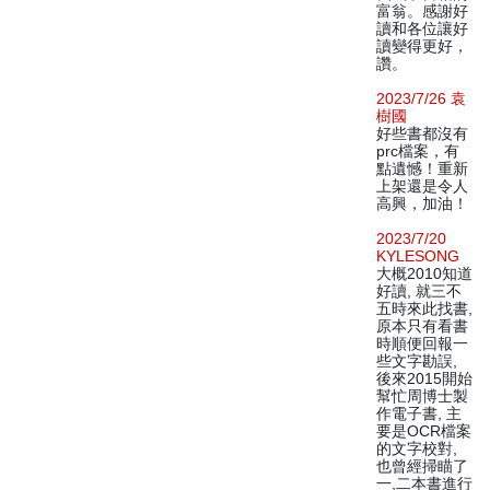
富翁。感謝好
讀和各位讓好
讀變得更好，
讚。
2023/7/26 袁
樹國
好些書都沒有
prc檔案，有
點遺憾！重新
上架還是令人
高興，加油！
2023/7/20
KYLESONG
大概2010知道
好讀, 就三不
五時來此找書,
原本只有看書
時順便回報一
些文字勘誤,
後來2015開始
幫忙周博士製
作電子書, 主
要是OCR檔案
的文字校對,
也曾經掃瞄了
一,二本書進行