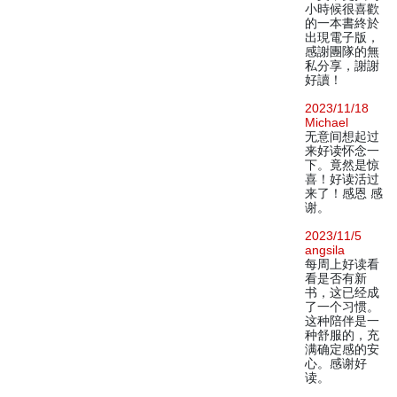
小時候很喜歡
的一本書終於
出現電子版，
感謝團隊的無
私分享，謝謝
好讀！
2023/11/18
Michael
无意间想起过
来好读怀念一
下。竟然是惊
喜！好读活过
来了！感恩 感
谢。
2023/11/5
angsila
每周上好读看
看是否有新
书，这已经成
了一个习惯。
这种陪伴是一
种舒服的，充
满确定感的安
心。感谢好
读。