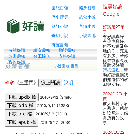
搜尋好讀 -
世紀百強
隨身智囊
Google
歷史煙雲
武俠小說
懸疑小說
言情小說
好讀第25年
了
。
奇幻小說
小說園地
有好讀真好，
有你也真好。
有聲書籍
但不知遍及各
有關好讀
讀友需知
勘誤需知
地的你，究竟
有多少。若你
製書需知
分工輸入
支持好讀
從未或很久沒
聯絡好讀
贊助過好讀，
小說園地 書目
請按這裡
，贊
助好讀也讓我
們知道你的鼓
韓寒
《三重門》
說明
勵與支持。
2024/12/3 小
2010/9/12 (349K)
黄
前人栽树，后
2010/9/12 (338K)
人乘凉。感谢
好读网站，感
2010/9/12 (381K)
谢所有的故
2010/9/12 (263K)
事。
2024/10/22