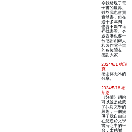
令我發現了電
子書的世界。
雖然我也會買
實體書，但在
這十多年間，
也會不斷在這
裡找書看。身
處香港也要十
分感謝創辦人
和製作電子書
的各位讀友，
感謝大家！
2024/6/1 德瑞
克
感谢你无私的
分享。
2024/5/18 布
莱恩
《好讀》網站
可以說是啟蒙
了我對文學的
興趣，一個提
供了我自由自
在悠遊於文學
書海之中的平
台，太感謝