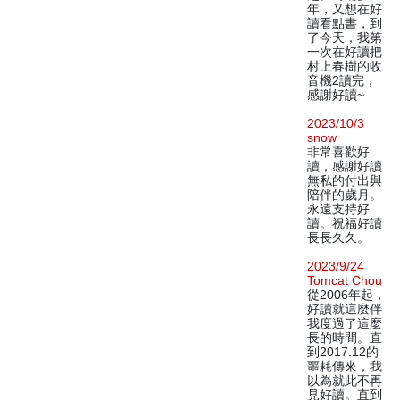
年，又想在好
讀看點書，到
了今天，我第
一次在好讀把
村上春樹的收
音機2讀完，
感謝好讀~
2023/10/3
snow
非常喜歡好
讀，感謝好讀
無私的付出與
陪伴的歲月。
永遠支持好
讀。祝福好讀
長長久久。
2023/9/24
Tomcat Chou
從2006年起，
好讀就這麼伴
我度過了這麼
長的時間。直
到2017.12的
噩耗傳來，我
以為就此不再
見好讀。直到