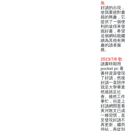
魚
好讀的出現，
使我重措對書
籍的興趣，它
提供了一個便
利的途徑來發
掘好書，希望
這個網站能繼
續為其他有興
趣的讀者服
務。
2023/7/8 歌
讀書時期用
pocket pc 看
書持資源發現
了好讀，然後
好讀一直陪伴
我至大學畢業
然後踏足社
會。雖然工作
事忙，但是上
好讀網閒逛看
黃河散文已成
一種習慣，直
至發現好讀不
再更新，繼而
停站，再從別