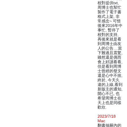
校對提供txt,
周博士也幫忙
製作了電子書
格式上架, 非
常感念~ 可惜
後來2016年中
事忙, 暫停了
校對的支持,
再後來就是看
到周博士由友
人的公告....當
下難過且震驚,
雖然還是偶而
會上好讀看看,
但是看到周博
士曾經的發文
還是心中不捨,
終於, 今天久
違的上線,看到
新版主的通知,
開心不已, 也
希望周博士在
天上也是同樣
歡欣.
2023/7/18
Mac
翻書抽屜內的