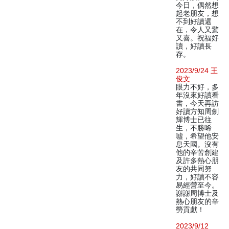
今日，偶然想
起老朋友，想
不到好讀還
在，令人又驚
又喜。祝福好
讀，好讀長
存。
2023/9/24 王
俊文
眼力不好，多
年沒來好讀看
書，今天再訪
好讀方知周劍
輝博士已往
生，不勝唏
噓，希望他安
息天國。沒有
他的辛苦創建
及許多熱心朋
友的共同努
力，好讀不容
易經營至今。
謝謝周博士及
熱心朋友的辛
勞貢獻！
2023/9/12