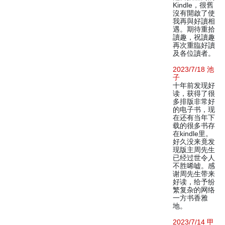
Kindle，很舊
沒有開啟了使
我再與好讀相
遇。期待重拾
讀趣，祝讀趣
再次重臨好讀
及各位讀者。
2023/7/18 池
子
十年前发现好
读，获得了很
多排版非常好
的电子书，现
在还有当年下
载的很多书存
在kindle里。
好久没来竟发
现版主周先生
已经过世令人
不胜唏嘘。感
谢周先生带来
好读，给予纷
繁复杂的网络
一方书香雅
地。
2023/7/14 甲