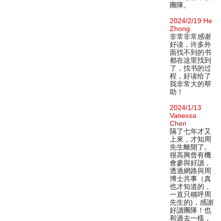
團隊。
2024/2/19 He
Zhong
非常非常感谢
好读，许多外
面找不到的书
都在这里找到
了，找书的过
程，好读给了
我非常大的帮
助！
2024/1/13
Vanessa
Chen
隔了七年才又
上來，才知周
先生離開了。
很高興曾有機
會參與好讀，
透過網路與周
博士共事（真
也才知道的，
一直只稱呼周
先生的)，感謝
好讀團隊！也
和過去一樣，