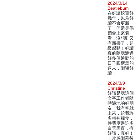
2024/3/14
Beatlebum
在好讀挖寶好
幾年，以為好
讀不會更新
了，但還是偶
爾會上來看
看，沒想到又
有新書了，超
級感動！好讀
真的陪我渡過
好多個通勤的
日子跟愜意的
週末，謝謝好
讀！
2024/3/9
Christine
好讀是我這個
文字工作者隨
時隨地的好朋
友，我有空就
上來，給我許
多精神糧食，
伴我度過許多
白天黑夜，有
好讀，真好！
非常感謝幕後