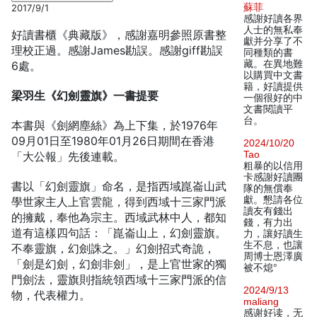
蘇菲
2017/9/1
感謝好讀各界
人士的無私奉
好讀書櫃《典藏版》，感謝嘉明參照原書整
獻并分享了不
理校正過。感謝James勘誤。感謝giff勘誤
同種類的書
藏。在異地難
6處。
以購買中文書
籍，好讀提供
梁羽生《幻劍靈旗》一書提要
一個很好的中
文書閱讀平
台。
本書與《劍網塵絲》為上下集，於1976年
09月01日至1980年01月26日期間在香港
2024/10/20
Tao
「大公報」先後連載。
粗暴的以信用
卡感謝好讀團
書以「幻劍靈旗」命名，是指西域崑崙山武
隊的無償奉
獻。懇請各位
學世家主人上官雲龍，得到西域十三家門派
讀友有錢出
的擁戴，奉他為宗主。西域武林中人，都知
錢，有力出
道有這樣四句話：「崑崙山上，幻劍靈旗。
力，讓好讀生
生不息，也讓
不奉靈旗，幻劍誅之。」幻劍招式奇詭，
周博士恩澤廣
「劍是幻劍，幻劍非劍」，是上官世家的獨
被不熄°
門劍法，靈旗則指統領西域十三家門派的信
2024/9/13
物，代表權力。
maliang
感谢好读，无