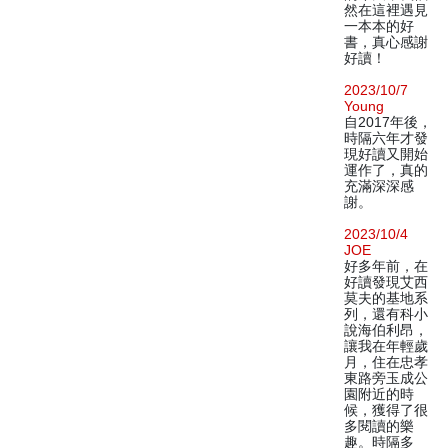
然在這裡遇見
一本本的好
書，真心感謝
好讀！
2023/10/7
Young
自2017年後，
時隔六年才發
現好讀又開始
運作了，真的
充滿深深感
謝。
2023/10/4
JOE
好多年前，在
好讀發現艾西
莫夫的基地系
列，還有科小
說海伯利昂，
讓我在年輕歲
月，住在忠孝
東路旁玉成公
園附近的時
候，獲得了很
多閱讀的樂
趣。時隔多