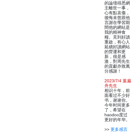
的論壇得悉網
主離世一事，
心有點哀傷，
後悔未曾跟他
言謝在學習期
間他的網站是
我的精神食
糧。見到好讀
重啟，有心人
延續好讀網站
的營運和更
新，很是感
激，對周先生
的貢獻亦致萬
分感謝！
2023/7/4 葉扁
舟先生
相识十年，前
面看过不少好
书，谢谢你。
今年时间更多
了，希望在
haodoo度过
更好的年华。
>>
更多感言