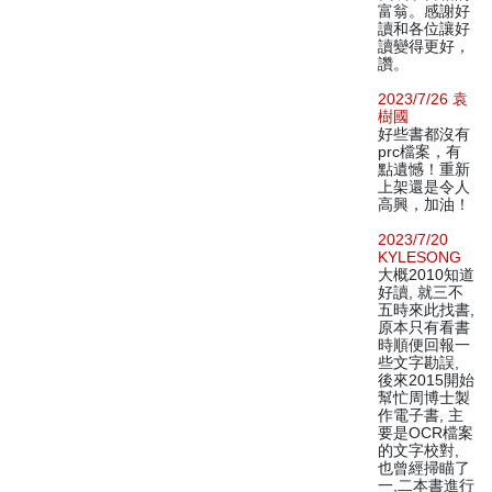
富翁。感謝好
讀和各位讓好
讀變得更好，
讚。
2023/7/26 袁
樹國
好些書都沒有
prc檔案，有
點遺憾！重新
上架還是令人
高興，加油！
2023/7/20
KYLESONG
大概2010知道
好讀, 就三不
五時來此找書,
原本只有看書
時順便回報一
些文字勘誤,
後來2015開始
幫忙周博士製
作電子書, 主
要是OCR檔案
的文字校對,
也曾經掃瞄了
一,二本書進行