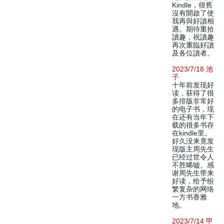
Kindle，很舊
沒有開啟了使
我再與好讀相
遇。期待重拾
讀趣，祝讀趣
再次重臨好讀
及各位讀者。
2023/7/18 池
子
十年前发现好
读，获得了很
多排版非常好
的电子书，现
在还有当年下
载的很多书存
在kindle里。
好久没来竟发
现版主周先生
已经过世令人
不胜唏嘘。感
谢周先生带来
好读，给予纷
繁复杂的网络
一方书香雅
地。
2023/7/14 甲