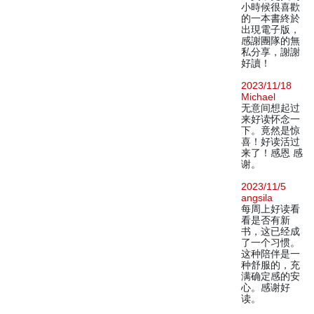
小時候很喜歡
的一本書終於
出現電子版，
感謝團隊的無
私分享，謝謝
好讀！
2023/11/18
Michael
无意间想起过
来好读怀念一
下。竟然是惊
喜！好读活过
来了！感恩 感
谢。
2023/11/5
angsila
每周上好读看
看是否有新
书，这已经成
了一个习惯。
这种陪伴是一
种舒服的，充
满确定感的安
心。感谢好
读。