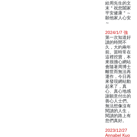
給周先生的文
末＂祝您闔家
平安健康＂～
願他家人心安
～
2024/1/7 強
第一次知道好
讀的時間不
久，大約兩年
前。當時常在
這裡挖寶，本
來很擔心網站
會隨著周博士
離世而無法再
運作，今日再
來發現網站動
起來了，真
心、真心地感
謝願意付出的
善心人士們。
無法想像沒有
閱讀的人生，
閱讀的路上有
您們真好。
2023/12/27
Annabel Kuo