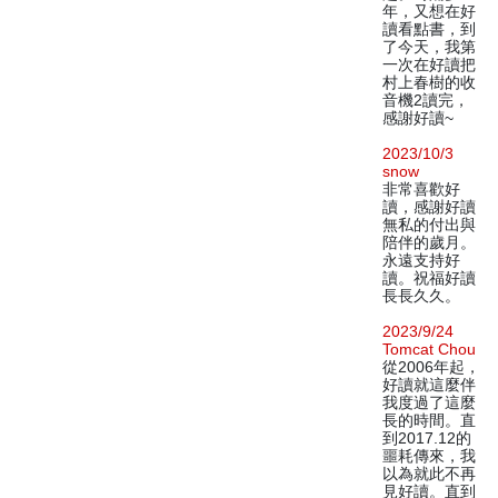
年，又想在好
讀看點書，到
了今天，我第
一次在好讀把
村上春樹的收
音機2讀完，
感謝好讀~
2023/10/3
snow
非常喜歡好
讀，感謝好讀
無私的付出與
陪伴的歲月。
永遠支持好
讀。祝福好讀
長長久久。
2023/9/24
Tomcat Chou
從2006年起，
好讀就這麼伴
我度過了這麼
長的時間。直
到2017.12的
噩耗傳來，我
以為就此不再
見好讀。直到