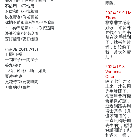
他才明自上官/他才明白上官
團隊。
不借用一/不惜用一
不借和姐/不惜和姐
2024/2/19 He
以老賣老/倚老賣老
Zhong
你怕不伯孤掌/你怕不怕孤掌
非常非常感谢
好读，许多外
：﹁你門這兩/：﹁你們這兩
面找不到的书
淡談說道/淡淡說道
都在这里找到
要打磕睡/要打瞌睡
了，找书的过
程，好读给了
(mPDB 2011/7/15)
我非常大的帮
下擺/下襬
助！
一問屋子/一間屋子
藥九/藥丸
2024/1/13
﹁晤，如此/﹁唔，如此
Vanessa
覆述/複述
Chen
隔了七年才又
更花時問/更花時間
上來，才知周
但白的/坦白的
先生離開了。
很高興曾有機
會參與好讀，
透過網路與周
博士共事（真
也才知道的，
一直只稱呼周
先生的)，感謝
好讀團隊！也
和過去一樣，