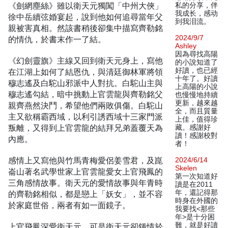
《劍網塵絲》雖以衛天元獨闖「中州大俠」
私的分享，伴
我成长，感动
徐中岳續弦婚宴起，說到他如何追尋當年父
到我泪流。
親被害真相。然該書稍後卻集中描寫齊勒銘
2024/9/7
的情仇，於書末作一了結。
Ashley
因為尋找高陽
《幻劍靈旗》主線又回到衛天元身上，寫他
的小說知道了
好讀，也已經
在江湖上如何了結恩仇，與清廷御林軍將領
十年了。好讀
穆志遙及白駝山邪派中人對抗。白駝山主與
上高陽的小說
穆志遙勾結，暗中挑動上官雲龍與齊勒銘父
也慢慢地持續
更新，越來越
親齊燕然決鬥，希望他們兩敗俱傷。白駝山
全，而且質量
主又欲稱霸西域，以利引誘西域十三家門派
上佳，值得珍
叛離，又得到上官雲龍的結拜兄弟蓋覆天為
藏。感謝好
讀！感謝校對
內應。
者！
感情上又寫他與竹馬青梅愛侶姜雪君，及崑
2024/6/14
Skelen
崙山著名武學世家上官雲龍愛女上官飛鳳的
第一次知道好
三角感情故事。衛天元的愛情故事與年青時
讀是在2011
年，還記得那
的齊勒銘相似，都是戀上「妖女」，並不容
時身在外國的
於家庭世俗，兩者有如一面鏡子。
我要找<那些
年>是十分困
難，就是好讀
上官飛鳳深愛衛天元，可是衛天元卻鍾情於