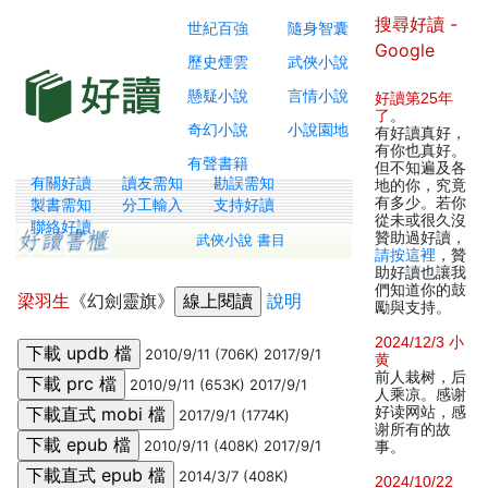
搜尋好讀 -
世紀百強
隨身智囊
Google
歷史煙雲
武俠小說
懸疑小說
言情小說
好讀第25年
了
。
奇幻小說
小說園地
有好讀真好，
有你也真好。
有聲書籍
但不知遍及各
有關好讀
讀友需知
勘誤需知
地的你，究竟
有多少。若你
製書需知
分工輸入
支持好讀
從未或很久沒
聯絡好讀
贊助過好讀，
武俠小說 書目
請按這裡
，贊
助好讀也讓我
們知道你的鼓
梁羽生
《幻劍靈旗》
說明
勵與支持。
2024/12/3 小
2010/9/11 (706K) 2017/9/1
黄
前人栽树，后
2010/9/11 (653K) 2017/9/1
人乘凉。感谢
好读网站，感
2017/9/1 (1774K)
谢所有的故
2010/9/11 (408K) 2017/9/1
事。
2014/3/7 (408K)
2024/10/22