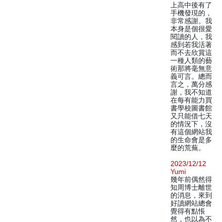
上高中後有了
手機發現的，
非常感謝。我
本身是個很愛
閱讀的人，我
感到若我活著
而不去欣賞這
一種人類的藝
術那將毫無意
義可言。總而
言之，萬分感
謝，我不知道
在每有能力買
書學校圖書館
又只能借七天
的情況下，沒
有這個網站我
的生命會是多
麼的荒蕪。
2023/12/12
Yumi
幾年前偶然得
知周博士離世
的消息，來到
好讀網站總會
覺得有點悵
然，也以為不