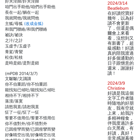
好夫淫婦/奸夫淫婦
2024/3/14
咱門出手助他/咱們出手助他
Beatlebum
長在一起/躺在一起
在好讀挖寶好
我就間他/我就問他
幾年，以為好
讀不會更新
主狐/母狐
(改成金狐)
了，但還是偶
和我門聯絡/和我們聯絡
爾會上來看
祕訣/祕決
看，沒想到又
之汁/之計
有新書了，超
玉虛予/玉虛子
級感動！好讀
青駕/青鸞
真的陪我渡過
松伎/松枝
好多個通勤的
是時是錯/是對是錯
日子跟愜意的
週末，謝謝好
讀！
(mPDB 2014/3/7)
文皺皺/文謅謅
2024/3/9
你不伯重蹈/你不怕重蹈
Christine
能找知已傾吐/能找知己傾吐
好讀是我這個
相待不下/相持不下
文字工作者隨
落漠/落寞
時隨地的好朋
請怒我直/請恕我直
友，我有空就
怔了一征/怔了一怔
上來，給我許
誓要不借用任/誓要不惜用任
多精神糧食，
伴我度過許多
你不借對外/你不惜對外
白天黑夜，有
已因痙孿而變/已因痙攣而變
好讀，真好！
好像睛空出現/好像晴空出現
非常感謝幕後