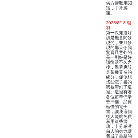
供方便取用閱
讀，非常感
謝。
2023/8/18 璐
羽
第一次知道好
讀是無意間發
現的，並且發
現的那天令我
驚喜且意外的
是—剛好是好
讀復活不久之
後，覺著應該
是某種莫名的
緣分，促使想
找些電子書的
我被帶到了這
裡。這裡有著
各位前輩們辛
苦掃描、品質
極佳的電子
書，讓我這個
後人能夠免費
享用這些書
籍，十分感激
前人的努力讓
我成了書籍的