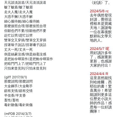
天元談淡說道/天元淡淡說道
《好讀》了。
皺了皺盾/皺了皺眉
2024/5/8 rc
走火人魔/走火入魔
去年偶然發現
大惑不懈/大惑不解
好讀，覺得這
細心服待她/細心服侍她
裡根本是寶藏
那麼接照合理/那麼按照合理
天地！謝謝每
但願也們不要/但願他們不要
一位在幕後默
赴忙以劈/趕忙以劈
默耕耘文學天
雙筆交又穿插/雙筆交叉穿插
地的人。
捏著噪子說話/捏著嗓子說話
2024/5/7 呢
丈大一死/丈夫一死
用好讀許多年
倒是絲豪沒感/倒是絲毫沒感
了，感謝重新
是把如令暉當作/是把鮑令暉當作
更新，也感謝
把暗門門上了/把暗門閂上了
大家的付出！
只怕來曾見到/只怕未曾見到
2024/4/4 R
(giff 2017/9/1)
這里居然能找
那麼請間/那麼請問
到哈維爾．西
大金鋼手/大金剛手
耶拉的書！驚
喜萬分！希望
頗有支情/頗有交情
能讀到更多這
半伎香/半支香
位歷史小說大
畜性/畜牲
師的作品！感
毒針聽傷/毒針刺傷
恩每一位好讀
團隊！
(mPDB 2014/3/7)