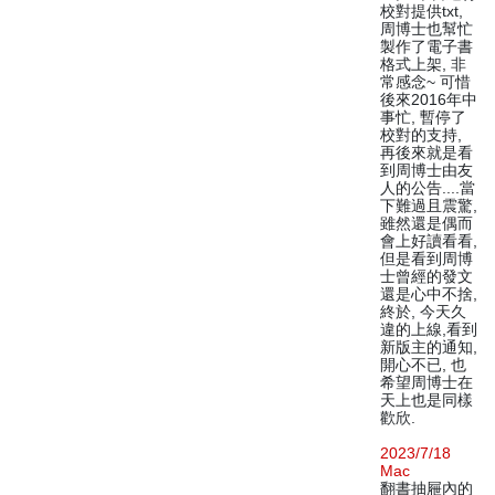
校對提供txt,
周博士也幫忙
製作了電子書
格式上架, 非
常感念~ 可惜
後來2016年中
事忙, 暫停了
校對的支持,
再後來就是看
到周博士由友
人的公告....當
下難過且震驚,
雖然還是偶而
會上好讀看看,
但是看到周博
士曾經的發文
還是心中不捨,
終於, 今天久
違的上線,看到
新版主的通知,
開心不已, 也
希望周博士在
天上也是同樣
歡欣.
2023/7/18
Mac
翻書抽屜內的