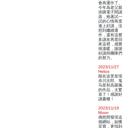
會再運作了。
今年為老父親
添購電子閱讀
器，抱著試一
試的心情再度
連上好讀，沒
想到繼續運
作，還有這麼
多讀友再度回
來這裡，感覺
很溫暖，謝謝
好讀與團隊們
的努力。
2023/11/27
Helios
能在这里发现
赤川次郎、鬼
马星和高羅佩
的作品，太驚
喜了！感謝好
讀書櫃！
2023/11/19
Moon
偶然間發現這
個網站，如獲
至寶，更找到