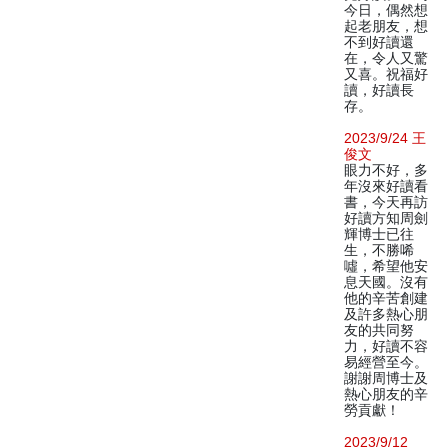
今日，偶然想
起老朋友，想
不到好讀還
在，令人又驚
又喜。祝福好
讀，好讀長
存。
2023/9/24 王
俊文
眼力不好，多
年沒來好讀看
書，今天再訪
好讀方知周劍
輝博士已往
生，不勝唏
噓，希望他安
息天國。沒有
他的辛苦創建
及許多熱心朋
友的共同努
力，好讀不容
易經營至今。
謝謝周博士及
熱心朋友的辛
勞貢獻！
2023/9/12