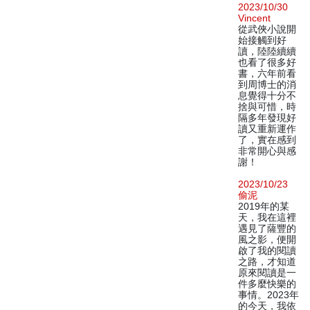
2023/10/30
Vincent
從武俠小說開
始接觸到好
讀，陸陸續續
也看了很多好
書，六年前看
到周博士的消
息覺得十分不
捨與可惜，時
隔多年發現好
讀又重新運作
了，實在感到
非常開心與感
謝！
2023/10/23
偷泥
2019年的某
天，我在這裡
遇見了薩豐的
風之影，便開
啟了我的閱讀
之路，才知道
原來閱讀是一
件多麼快樂的
事情。2023年
的今天，我依