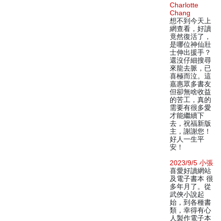
Charlotte
Chang
想不到今天上
網查看，好讀
竟然復活了，
是哪位神仙壯
士伸出援手？
還沒仔細搜尋
來龍去脈，已
喜極而泣。這
嘉惠眾多書友
但卻無啥收益
的苦工，真的
需要有很多愛
才能繼續下
去，祝福新版
主，謝謝您！
好人一生平
安！
2023/9/5 小張
喜愛好讀網站
及電子書本 很
多年月了。從
武俠小說起
始，到各種書
類，幸得有心
人製作電子本