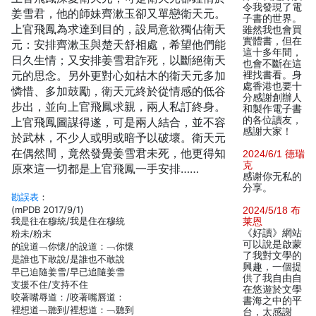
令我發現了電
姜雪君，他的師妹齊漱玉卻又單戀衛天元。
子書的世界。
上官飛鳳為求達到目的，設局意欲獨佔衛天
雖然我也會買
實體書，但在
元：安排齊漱玉與楚天舒相處，希望他們能
這十多年間，
日久生情；又安排姜雪君詐死，以斷絕衛天
也會不斷在這
元的思念。另外更對心如枯木的衛天元多加
裡找書看。身
處香港也要十
憐惜、多加鼓勵，衛天元終於從情感的低谷
分感謝創辦人
步出，並向上官飛鳳求親，兩人私訂終身。
和製作電子書
的各位讀友，
上官飛鳳圖謀得遂，可是兩人結合，並不容
感謝大家！
於武林，不少人或明或暗予以破壞。衛天元
在偶然間，竟然發覺姜雪君未死，他更得知
2024/6/1 德瑞
克
原來這一切都是上官飛鳳一手安排……
感谢你无私的
分享。
勘誤表
：
(mPDB 2017/9/1)
2024/5/18 布
我是往在穆統/我是住在穆統
莱恩
《好讀》網站
粉未/粉末
可以說是啟蒙
的說道﹁你懷/的說道：﹁你懷
了我對文學的
是誰也下敢說/是誰也不敢說
興趣，一個提
早已迫隨姜雪/早已追隨姜雪
供了我自由自
支援不住/支持不住
在悠遊於文學
咬著嘴辱道：/咬著嘴唇道：
書海之中的平
裡想道﹁聽到/裡想道：﹁聽到
台，太感謝