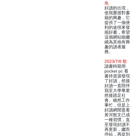
魚
好讀的出現，
使我重措對書
籍的興趣，它
提供了一個便
利的途徑來發
掘好書，希望
這個網站能繼
續為其他有興
趣的讀者服
務。
2023/7/8 歌
讀書時期用
pocket pc 看
書持資源發現
了好讀，然後
好讀一直陪伴
我至大學畢業
然後踏足社
會。雖然工作
事忙，但是上
好讀網閒逛看
黃河散文已成
一種習慣，直
至發現好讀不
再更新，繼而
停站，再從別