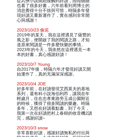
從武俠小說開始接觸到好讀，陸陸續續
也看了很多好書，六年前看到周博士的
消息覺得十分不捨與可惜，時隔多年發
現好讀又重新運作了，實在感到非常開
心與感謝！
2023/10/23 偷泥
2019年的某天，我在這裡遇見了薩豐的
風之影，便開啟了我的閱讀之路，才知
道原來閱讀是一件多麼快樂的事情。
2023年的今天，我依然在這裡遇見一本
本的好書，真心感謝好讀！
2023/10/7 Young
自2017年後，時隔六年才發現好讀又開
始運作了，真的充滿深深感謝。
2023/10/4 JOE
好多年前，在好讀發現艾西莫夫的基地
系列，還有科小說海伯利昂，讓我在年
輕歲月，住在忠孝東路旁玉成公園附近
的時候，獲得了很多閱讀的樂趣。時隔
多年，又想在好讀看點書，到了今天，
我第一次在好讀把村上春樹的收音機2讀
完，感謝好讀~
2023/10/3 snow
非常喜歡好讀，感謝好讀無私的付出與