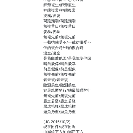
師爺複生/師爺復生
神態複常/神態復常
淩厲/凌厲
茍延殘喘/苟延殘喘
無複昔日/無復昔日
羡慕/羨慕
無複先前/無復先前
一截彷佛受不/一截彷彿受不
佳的複合時/佳的復合時
淩空/凌空
是我覷准他因/是我覷準他因
暗自慶倖/暗自慶幸
前是假像/前是假象
無複先前/無復先前
氣未複/氣未復
臨淵羡魚/臨淵羨魚
她最親匿的行/她最親暱的行
無複先前/無復先前
趨之若騖/趨之若鶩
黑球抬杠/黑球抬槓
遊魚乃至/游魚乃至
(JC 2015/10/2)
現在附件/現在附近
山嶺鎮下方/山嶺正下方