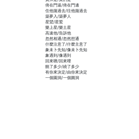
倚在門逼/倚在門邊
住他拋過去/往他拋過去
築夢入/築夢人
星鷥/星鷲
樂上星/樂土星
高速他/告訴他
忽然相通/忽然想通
什麼注意了/什麼主意了
象未卜先知/像未卜先知
象遇到/像遇到
回來喱/回來哩
饒了多少/繞了多少
有你來決定/由你來決定
一個園洞/一個圓洞