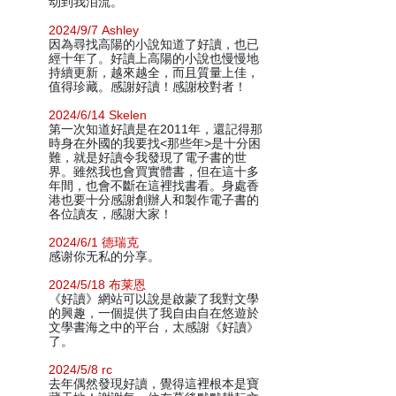
动到我泪流。
2024/9/7 Ashley
因為尋找高陽的小說知道了好讀，也已
經十年了。好讀上高陽的小說也慢慢地
持續更新，越來越全，而且質量上佳，
值得珍藏。感謝好讀！感謝校對者！
2024/6/14 Skelen
第一次知道好讀是在2011年，還記得那
時身在外國的我要找<那些年>是十分困
難，就是好讀令我發現了電子書的世
界。雖然我也會買實體書，但在這十多
年間，也會不斷在這裡找書看。身處香
港也要十分感謝創辦人和製作電子書的
各位讀友，感謝大家！
2024/6/1 德瑞克
感谢你无私的分享。
2024/5/18 布莱恩
《好讀》網站可以說是啟蒙了我對文學
的興趣，一個提供了我自由自在悠遊於
文學書海之中的平台，太感謝《好讀》
了。
2024/5/8 rc
去年偶然發現好讀，覺得這裡根本是寶