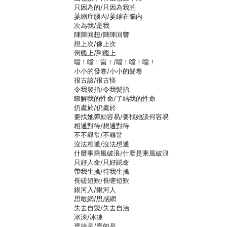
只因為的/只因為我的
萎縮症腦內/萎縮在腦內
次為我/是我
陣陣回想/陣陣回響
想上次/像上次
倒艦上/到艦上
噹！噹！當！/噹！噹！噹！
小小的發卷/小小的髮卷
很古該/很古怪
令我發指/令我髮指
瞭解我的性命/了結我的性命
扔處於/仍處於
要找她彈劾容易/要找她談何容易
相通對待/想通對待
不不尋常/不尋常
沒法相通/沒法想通
什麼事乘風破浪/什麼是乘風破浪
只好人命/只好認命
帶我生擒/待我生擒
長磋短歎/長嗟短歎
銀河入/銀河人
思敢網/思感網
失去自製/失去自治
冰涑/冰凍
賣掉是/賣的是