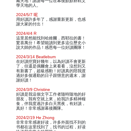
藏天地！謝謝每一位在幕後默默耕耘文
學天地的人。
2024/5/7 呢
用好讀許多年了，感謝重新更新，也感
謝大家的付出！
2024/4/4 R
這里居然能找到哈維爾．西耶拉的書！
驚喜萬分！希望能讀到更多這位歷史小
說大師的作品！感恩每一位好讀團隊！
2024/3/14 Beatlebum
在好讀挖寶好幾年，以為好讀不會更新
了，但還是偶爾會上來看看，沒想到又
有新書了，超級感動！好讀真的陪我渡
過好多個通勤的日子跟愜意的週末，謝
謝好讀！
2024/3/9 Christine
好讀是我這個文字工作者隨時隨地的好
朋友，我有空就上來，給我許多精神糧
食，伴我度過許多白天黑夜，有好讀，
真好！非常感謝幕後團隊。
2024/2/19 He Zhong
非常非常感谢好读，许多外面找不到的
书都在这里找到了，找书的过程，好读