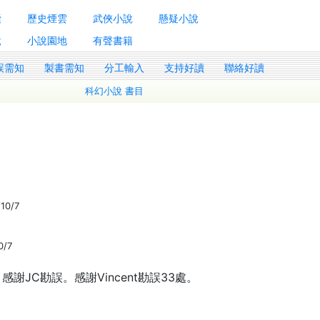
囊
歷史煙雲
武俠小說
懸疑小說
說
小說園地
有聲書籍
誤需知
製書需知
分工輸入
支持好讀
聯絡好讀
科幻小說 書目
10/7
0/7
謝JC勘誤。感謝Vincent勘誤33處。