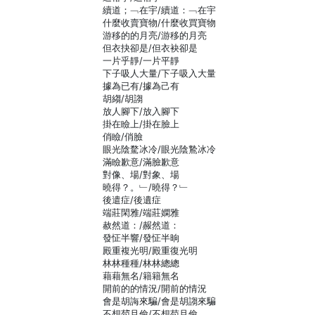
續道；﹁在宇/續道：﹁在宇
什麼收賣寶物/什麼收買寶物
游移的的月亮/游移的月亮
但衣抉卻是/但衣袂卻是
一片乎靜/一片平靜
下子吸人大量/下子吸入大量
據為已有/據為己有
胡縐/胡謅
放人腳下/放入腳下
掛在瞼上/掛在臉上
俏瞼/俏臉
眼光陰騖冰冷/眼光陰鷙冰冷
滿瞼歉意/滿臉歉意
對像、場/對象、場
曉得？。﹂/曉得？﹂
後遣症/後遺症
端莊閑雅/端莊嫻雅
赦然道：/赧然道：
發怔半響/發怔半晌
殿重複光明/殿重復光明
林林種種/林林總總
藉藉無名/籍籍無名
開前的的情況/開前的情況
會是胡誨來騙/會是胡謅來騙
不想茍且偷/不想苟且偷