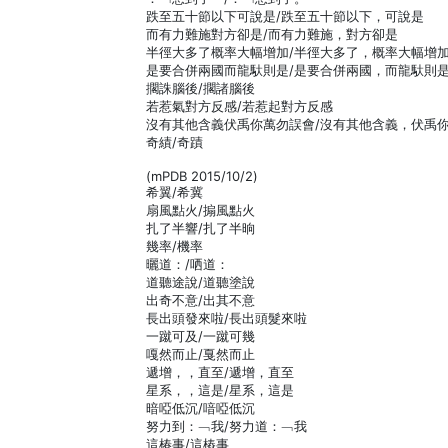
跌至五十節以下可說是/跌至五十節以下，可說是
而有力難施對方卻是/而有力難施，對方卻是
半徑大多了概率大幅增加/半徑大多了，概率大幅增
是要合併兩國而龍馱則是/是要合併兩國，而龍馱則
擱誅腦後/擱諸腦後
若惹氣對方反感/若惹起對方反感
沒有其他含義伏禹你萬勿誤會/沒有其他含義，伏禹
奇績/奇蹟
(mPDB 2015/10/2)
希翼/希冀
扇風點火/搧風點火
扎了半響/扎了半晌
幾率/機率
曬道：/哂道：
道聽途說/道聽塗說
出奇不意/出其不意
長出頭發來啦/長出頭髮來啦
一蹴可及/一蹴可幾
嘎然而止/戛然而止
遞增，，直至/遞增，直至
星系，，這是/星系，這是
暗啞低沉/喑啞低沉
努力到：﹁我/努力道：﹁我
這椿事/這樁事