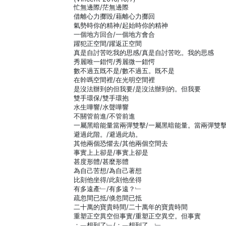
忙無邊際/茫無邊際
借離心力擲毀/藉離心力擲回
氣勢時你的精神/起始時你的精神
一個地方回合/一個地方會合
躍犯正空間/躍返正空間
真是自討苦吃我的思感/真是自討苦吃。我的思感
秀麗唯一錯愕/秀麗微一錯愕
數不過五既不是/數不過五。既不是
在幹嗎空間裡/在光明空間裡
是沒法辦到的但我要/是沒法辦到的。但我要
雙手環保/雙手環抱
水生嘩響/水聲嘩響
不關管前進/不管前進
一屬黑暗能量當兩彈雙擊/一屬黑暗能量。當兩彈雙
避過此階。/避過此劫。
其他兩個恐懼去/其他兩個空間去
事實上上卻是/事實上卻是
甚度形體/甚麼形體
為自己苦想/為自己著想
比刻他坐得/此刻他坐得
有多遠產﹂/有多遠？﹂
疏忽間已抵/倏忽間已抵
二十萬的寶貴時間/二十萬年的寶貴時間
重塑正空異空但事實/重塑正空異空。但事實
：﹁想到了﹂/：﹁想到了。﹂