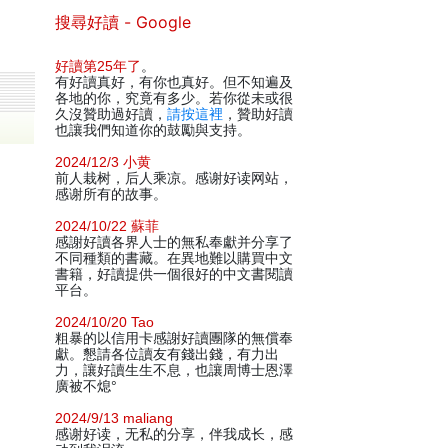
搜尋好讀 - Google
好讀第25年了
。
有好讀真好，有你也真好。但不知遍及
各地的你，究竟有多少。若你從未或很
久沒贊助過好讀，
請按這裡
，贊助好讀
也讓我們知道你的鼓勵與支持。
2024/12/3 小黄
前人栽树，后人乘凉。感谢好读网站，
感谢所有的故事。
2024/10/22 蘇菲
感謝好讀各界人士的無私奉獻并分享了
不同種類的書藏。在異地難以購買中文
書籍，好讀提供一個很好的中文書閱讀
平台。
2024/10/20 Tao
粗暴的以信用卡感謝好讀團隊的無償奉
獻。懇請各位讀友有錢出錢，有力出
力，讓好讀生生不息，也讓周博士恩澤
廣被不熄°
2024/9/13 maliang
感谢好读，无私的分享，伴我成长，感