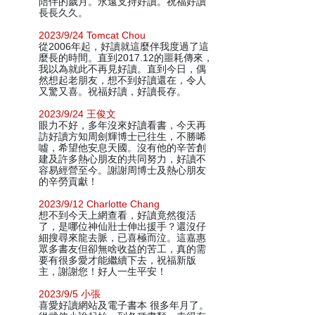
陪伴的歲月。永遠支持好讀。祝福好讀
長長久久。
2023/9/24 Tomcat Chou
從2006年起，好讀就這麼伴我度過了這
麼長的時間。直到2017.12的噩耗傳來，
我以為就此不再見好讀。直到今日，偶
然想起老朋友，想不到好讀還在，令人
又驚又喜。祝福好讀，好讀長存。
2023/9/24 王俊文
眼力不好，多年沒來好讀看書，今天再
訪好讀方知周劍輝博士已往生，不勝唏
噓，希望他安息天國。沒有他的辛苦創
建及許多熱心朋友的共同努力，好讀不
容易經營至今。謝謝周博士及熱心朋友
的辛勞貢獻！
2023/9/12 Charlotte Chang
想不到今天上網查看，好讀竟然復活
了，是哪位神仙壯士伸出援手？還沒仔
細搜尋來龍去脈，已喜極而泣。這嘉惠
眾多書友但卻無啥收益的苦工，真的需
要有很多愛才能繼續下去，祝福新版
主，謝謝您！好人一生平安！
2023/9/5 小張
喜愛好讀網站及電子書本 很多年月了。