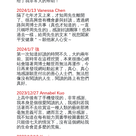
给了我非常大的帮助！
2024/1/13 Vanessa Chen
隔了七年才又上來，才知周先生離開
了。很高興曾有機會參與好讀，透過網
路與周博士共事（真也才知道的，一直
只稱呼周先生的)，感謝好讀團隊！也和
過去一樣，給周先生的文末＂祝您闔家
平安健康＂～願他家人心安～
2024/1/7 強
第一次知道好讀的時間不久，大約兩年
前。當時常在這裡挖寶，本來很擔心網
站會隨著周博士離世而無法再運作，今
日再來發現網站動起來了，真心、真心
地感謝願意付出的善心人士們。無法想
像沒有閱讀的人生，閱讀的路上有您們
真好。
2023/12/27 Annabel Kuo
上高中後有了手機發現的，非常感謝。
我本身是個很愛閱讀的人，我感到若我
活著而不去欣賞這一種人類的藝術那將
毫無意義可言。總而言之，萬分感謝，
我不知道在每有能力買書學校圖書館又
只能借七天的情況下，沒有這個網站我
的生命會是多麼的荒蕪。