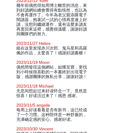
2023/12/12 Yumi
幾年前偶然得知周博士離世的消息，來
到好讀網站總會覺得有點悵然，也以為
不會再運作了。今年為老父親添購電子
閱讀器，抱著試一試的心情再度連上好
讀，沒想到繼續運作，還有這麼多讀友
再度回來這裡，感覺很溫暖，謝謝好讀
與團隊們的努力。
2023/11/27 Helios
能在这里发现赤川次郎、鬼马星和高羅
佩的作品，太驚喜了！感謝好讀書櫃！
2023/11/19 Moon
偶然間發現這個網站，如獲至寶，更找
到小時候很喜歡的一本書終於出現電子
版，感謝團隊的無私分享，謝謝好讀！
2023/11/18 Michael
无意间想起过来好读怀念一下。竟然是
惊喜！好读活过来了！感恩 感谢。
2023/11/5 angsila
每周上好读看看是否有新书，这已经成
了一个习惯。这种陪伴是一种舒服的，
充满确定感的安心。感谢好读。
2023/10/30 Vincent