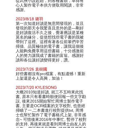
從武俠小說起始，到各種書類，幸得有
心人製作電子本供方便取用閱讀，非常
感謝。
2023/8/18 璐羽
第一次知道好讀是無意間發現的，並且
發現的那天令我驚喜且意外的是—剛好
是好讀復活不久之後，覺著應該是某種
莫名的緣分，促使想找些電子書的我被
帶到了這裡。這裡有著各位前輩們辛苦
掃描、品質極佳的電子書，讓我這個後
人能夠免費享用這些書籍，十分感激前
人的努力讓我成了書籍的富翁。感謝好
讀和各位讓好讀變得更好，讚。
2023/7/26 袁樹國
好些書都沒有prc檔案，有點遺憾！重新
上架還是令人高興，加油！
2023/7/20 KYLESONG
大概2010知道好讀, 就三不五時來此找
書, 原本只有看書時順便回報一些文字勘
誤, 後來2015開始幫忙周博士製作電子
書, 主要是OCR檔案的文字校對, 也曾經
掃瞄了一,二本書進行校對提供txt, 周博
士也幫忙製作了電子書格式上架, 非常感
念~ 可惜後來2016年中事忙, 暫停了校對
的支持, 再後來就是看到周博士由友人的