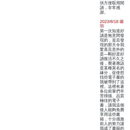
供方便取用閱
讀，非常感
謝。
2023/8/18 璐
羽
第一次知道好
讀是無意間發
現的，並且發
現的那天令我
驚喜且意外的
是—剛好是好
讀復活不久之
後，覺著應該
是某種莫名的
緣分，促使想
找些電子書的
我被帶到了這
裡。這裡有著
各位前輩們辛
苦掃描、品質
極佳的電子
書，讓我這個
後人能夠免費
享用這些書
籍，十分感激
前人的努力讓
我成了書籍的