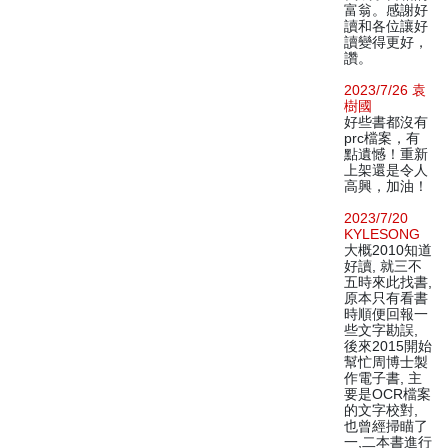
富翁。感謝好
讀和各位讓好
讀變得更好，
讚。
2023/7/26 袁
樹國
好些書都沒有
prc檔案，有
點遺憾！重新
上架還是令人
高興，加油！
2023/7/20
KYLESONG
大概2010知道
好讀, 就三不
五時來此找書,
原本只有看書
時順便回報一
些文字勘誤,
後來2015開始
幫忙周博士製
作電子書, 主
要是OCR檔案
的文字校對,
也曾經掃瞄了
一,二本書進行