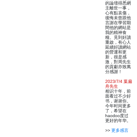
的論壇得悉網
主離世一事，
心有點哀傷，
後悔未曾跟他
言謝在學習期
間他的網站是
我的精神食
糧。見到好讀
重啟，有心人
延續好讀網站
的營運和更
新，很是感
激，對周先生
的貢獻亦致萬
分感謝！
2023/7/4 葉扁
舟先生
相识十年，前
面看过不少好
书，谢谢你。
今年时间更多
了，希望在
haodoo度过
更好的年华。
>>
更多感言