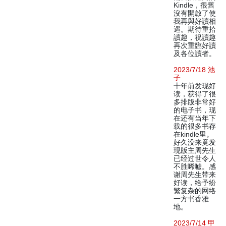
Kindle，很舊
沒有開啟了使
我再與好讀相
遇。期待重拾
讀趣，祝讀趣
再次重臨好讀
及各位讀者。
2023/7/18 池
子
十年前发现好
读，获得了很
多排版非常好
的电子书，现
在还有当年下
载的很多书存
在kindle里。
好久没来竟发
现版主周先生
已经过世令人
不胜唏嘘。感
谢周先生带来
好读，给予纷
繁复杂的网络
一方书香雅
地。
2023/7/14 甲