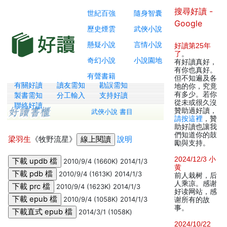
搜尋好讀 -
世紀百強
隨身智囊
Google
歷史煙雲
武俠小說
懸疑小說
言情小說
好讀第25年
了
。
奇幻小說
小說園地
有好讀真好，
有你也真好。
有聲書籍
但不知遍及各
有關好讀
讀友需知
勘誤需知
地的你，究竟
有多少。若你
製書需知
分工輸入
支持好讀
從未或很久沒
聯絡好讀
贊助過好讀，
武俠小說 書目
請按這裡
，贊
助好讀也讓我
們知道你的鼓
梁羽生
《牧野流星》
說明
勵與支持。
2024/12/3 小
2010/9/4 (1660K) 2014/1/3
黄
2010/9/4 (1613K) 2014/1/3
前人栽树，后
人乘凉。感谢
2010/9/4 (1623K) 2014/1/3
好读网站，感
2010/9/4 (1058K) 2014/1/3
谢所有的故
事。
2014/3/1 (1058K)
2024/10/22