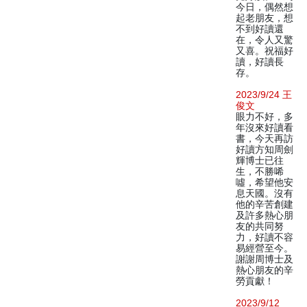
今日，偶然想
起老朋友，想
不到好讀還
在，令人又驚
又喜。祝福好
讀，好讀長
存。
2023/9/24 王
俊文
眼力不好，多
年沒來好讀看
書，今天再訪
好讀方知周劍
輝博士已往
生，不勝唏
噓，希望他安
息天國。沒有
他的辛苦創建
及許多熱心朋
友的共同努
力，好讀不容
易經營至今。
謝謝周博士及
熱心朋友的辛
勞貢獻！
2023/9/12