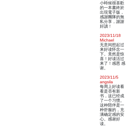
小時候很喜歡
的一本書終於
出現電子版，
感謝團隊的無
私分享，謝謝
好讀！
2023/11/18
Michael
无意间想起过
来好读怀念一
下。竟然是惊
喜！好读活过
来了！感恩 感
谢。
2023/11/5
angsila
每周上好读看
看是否有新
书，这已经成
了一个习惯。
这种陪伴是一
种舒服的，充
满确定感的安
心。感谢好
读。