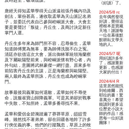
及時趕至，破壞陰謀。
《好讀》了。
唐經天得知孟華學得天山派遠祖張丹楓內功及
2024/5/8 rc
劍法，輩份甚高，遂收取孟華為天山派記名弟
去年偶然發現
好讀，覺得這
子，並委託代表自己參與崆峒派大會。大會主
裡根本是寶藏
要是要聲討「叛徒」丹丘生，及商討決定新任
天地！謝謝每
掌門人選。
一位在幕後默
默耕耘文學天
丹丘生多年來為師門所不容，忍辱偷生，孟華
地的人。
知道師傅實為無辜，要為師傅洗脫不白之冤。
2024/5/7 呢
清廷亦欲借這次大會，派出御林軍統領海蘭察
用好讀許多年
及下屬歐陽堅前來，與崆峒派懷有野心者，內
了，感謝重新
外勾結，意圖將武林豪傑一網打盡。原來多年
更新，也感謝
前陷害丹丘生的主謀，正是海蘭察與歐陽堅。
大家的付出！
兩人最終為孟華所誅，丹丘生也成為崆峒掌
2024/4/4 R
門。
這里居然能找
到哈維爾．西
故事最後寫義軍如何退敵，孟華如何不辱使
耶拉的書！驚
命，說服崔寶山歸降義軍。可是其弟卻於戰事
喜萬分！希望
中失散，不知所終，孟華多番尋找不果。
能讀到更多這
位歷史小說大
師的作品！感
孟華和愛侶金碧漪踏遍了莽莽草原，皚皚雪
恩每一位好讀
峰。雖然找不著弟弟，卻在回疆各地幹了許多
團隊！
行俠仗義的事。他們的行蹤飄忽，草原上的牧