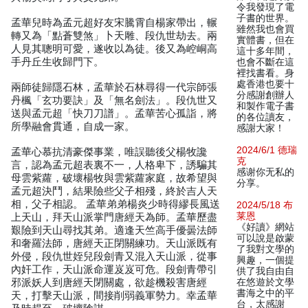
令我發現了電
子書的世界。
孟華兒時為孟元超好友宋騰霄自楊家帶出，輾
雖然我也會買
轉又為「點蒼雙煞」卜天雕、段仇世劫去。兩
實體書，但在
人見其聰明可愛，遂收以為徒。後又為崆峒高
這十多年間，
手丹丘生收歸門下。
也會不斷在這
裡找書看。身
處香港也要十
兩師徒歸隱石林，孟華於石林尋得一代宗師張
分感謝創辦人
丹楓「玄功要訣」及「無名劍法」。段仇世又
和製作電子書
送與孟元超「快刀刀譜」。孟華苦心孤詣，將
的各位讀友，
所學融會貫通，自成一家。
感謝大家！
2024/6/1 德瑞
孟華心慕抗清豪傑事業，唯誤聽後父楊牧讒
克
言，認為孟元超表裏不一，人格卑下，誘騙其
感谢你无私的
母雲紫蘿，破壞楊牧與雲紫蘿家庭，故希望與
分享。
孟元超決鬥，結果險些父子相殘，終於吉人天
相，父子相認。 孟華弟弟楊炎少時得繆長風送
2024/5/18 布
莱恩
上天山，拜天山派掌門唐經天為師。孟華歷盡
《好讀》網站
艱險到天山尋找其弟。適逢天竺高手優曇法師
可以說是啟蒙
和奢羅法師，唐經天正閉關練功。天山派既有
了我對文學的
外侵，段仇世姪兒段劍青又混入天山派，從事
興趣，一個提
內奸工作，天山派命運岌岌可危。段劍青帶引
供了我自由自
邪派妖人到唐經天閉關處，欲趁機殺害唐經
在悠遊於文學
書海之中的平
天，打擊天山派，間接削弱義軍勢力。幸孟華
台，太感謝