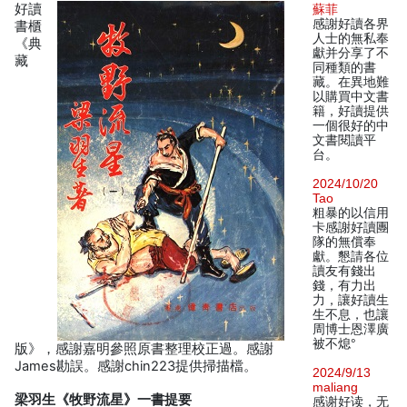
好讀
蘇菲
感謝好讀各界
書櫃
人士的無私奉
《典
獻并分享了不
藏
同種類的書
藏。在異地難
以購買中文書
籍，好讀提供
一個很好的中
文書閱讀平
台。
2024/10/20
Tao
粗暴的以信用
卡感謝好讀團
隊的無償奉
獻。懇請各位
讀友有錢出
錢，有力出
力，讓好讀生
生不息，也讓
周博士恩澤廣
被不熄°
版》，感謝嘉明參照原書整理校正過。感謝
James勘誤。感謝chin223提供掃描檔。
2024/9/13
maliang
梁羽生《牧野流星》一書提要
感谢好读，无