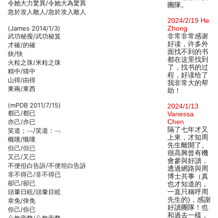
令她大力驚異/令她大為驚異
團隊。
急於攻人敵人/急於攻入敵人
2024/2/19 He
(James 2014/1/3)
Zhong
武功秘瘦/武功秘笈
非常非常感谢
好读，许多外
才確/的確
面找不到的书
炔/快
都在这里找到
火粒之珠/米粒之珠
了，找书的过
精中/猜中
程，好读给了
山得/由得
我非常大的帮
東兩/東西
助！
(mPDB 2011/7/15)
2024/1/13
都己/都已
Vanessa
亦己/亦已
Chen
隔了七年才又
笑道；﹁/笑道：﹁
上來，才知周
概嘆/慨嘆
先生離開了。
但己/但已
很高興曾有機
又己/又已
會參與好讀，
不便但白告訴/不便坦白告訴
透過網路與周
非不得己/非不得已
博士共事（真
卻己/卻已
也才知道的，
頭暈日眩/頭暈目眩
一直只稱呼周
先生的)，感謝
幸免/倖免
好讀團隊！也
你己/你已
和過去一樣，