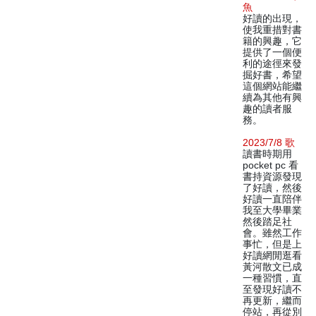
魚
好讀的出現，
使我重措對書
籍的興趣，它
提供了一個便
利的途徑來發
掘好書，希望
這個網站能繼
續為其他有興
趣的讀者服
務。
2023/7/8 歌
讀書時期用
pocket pc 看
書持資源發現
了好讀，然後
好讀一直陪伴
我至大學畢業
然後踏足社
會。雖然工作
事忙，但是上
好讀網閒逛看
黃河散文已成
一種習慣，直
至發現好讀不
再更新，繼而
停站，再從別