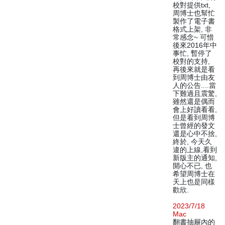
校對提供txt,
周博士也幫忙
製作了電子書
格式上架, 非
常感念~ 可惜
後來2016年中
事忙, 暫停了
校對的支持,
再後來就是看
到周博士由友
人的公告....當
下難過且震驚,
雖然還是偶而
會上好讀看看,
但是看到周博
士曾經的發文
還是心中不捨,
終於, 今天久
違的上線,看到
新版主的通知,
開心不已, 也
希望周博士在
天上也是同樣
歡欣.
2023/7/18
Mac
翻書抽屜內的