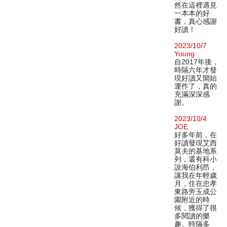
然在這裡遇見
一本本的好
書，真心感謝
好讀！
2023/10/7
Young
自2017年後，
時隔六年才發
現好讀又開始
運作了，真的
充滿深深感
謝。
2023/10/4
JOE
好多年前，在
好讀發現艾西
莫夫的基地系
列，還有科小
說海伯利昂，
讓我在年輕歲
月，住在忠孝
東路旁玉成公
園附近的時
候，獲得了很
多閱讀的樂
趣。時隔多