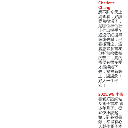
Charlotte
Chang
想不到今天上
網查看，好讀
竟然復活了，
是哪位神仙壯
士伸出援手？
還沒仔細搜尋
來龍去脈，已
喜極而泣。這
嘉惠眾多書友
但卻無啥收益
的苦工，真的
需要有很多愛
才能繼續下
去，祝福新版
主，謝謝您！
好人一生平
安！
2023/9/5 小張
喜愛好讀網站
及電子書本 很
多年月了。從
武俠小說起
始，到各種書
類，幸得有心
人製作電子本