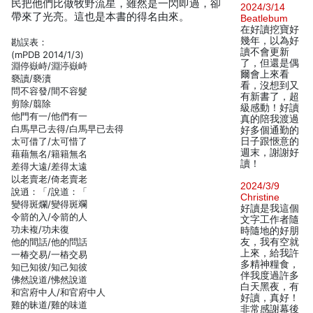
民把他們比做牧野流星，雖然是一閃即過，卻
2024/3/14
帶來了光亮。這也是本書的得名由來。
Beatlebum
在好讀挖寶好
幾年，以為好
勘誤表：
讀不會更新
(mPDB 2014/1/3)
了，但還是偶
淵停嶽峙/淵渟嶽峙
爾會上來看
褻讀/褻瀆
看，沒想到又
問不容發/間不容髮
有新書了，超
剪除/翦除
級感動！好讀
他門有一/他們有一
真的陪我渡過
白馬早己去得/白馬早已去得
好多個通勤的
太可借了/太可惜了
日子跟愜意的
週末，謝謝好
藉藉無名/籍籍無名
讀！
差得大遠/差得太遠
以老賣老/倚老賣老
2024/3/9
說逍：「/說道：「
Christine
變得斑爛/變得斑斕
好讀是我這個
令箭的入/令箭的人
文字工作者隨
功未複/功未復
時隨地的好朋
他的間話/他的問話
友，我有空就
上來，給我許
一椿交易/一樁交易
多精神糧食，
知已知彼/知己知彼
伴我度過許多
佛然說道/怫然說道
白天黑夜，有
和宮府中人/和官府中人
好讀，真好！
雞的昧道/雞的味道
非常感謝幕後