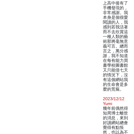
上高中後有了
手機發現的，
非常感謝。我
本身是個很愛
閱讀的人，我
感到若我活著
而不去欣賞這
一種人類的藝
術那將毫無意
義可言。總而
言之，萬分感
謝，我不知道
在每有能力買
書學校圖書館
又只能借七天
的情況下，沒
有這個網站我
的生命會是多
麼的荒蕪。
2023/12/12
Yumi
幾年前偶然得
知周博士離世
的消息，來到
好讀網站總會
覺得有點悵
然，也以為不