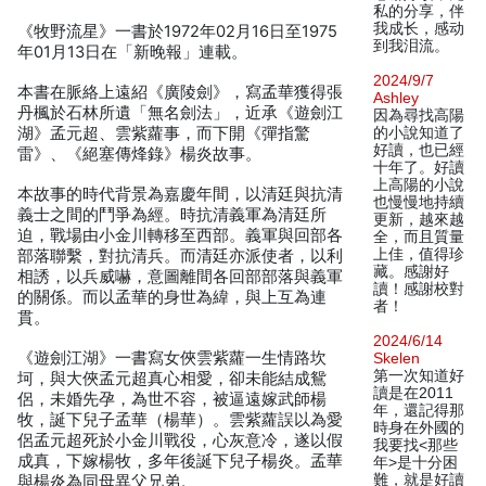
私的分享，伴
我成长，感动
《牧野流星》一書於1972年02月16日至1975
到我泪流。
年01月13日在「新晚報」連載。
2024/9/7
本書在脈絡上遠紹《廣陵劍》，寫孟華獲得張
Ashley
丹楓於石林所遺「無名劍法」，近承《遊劍江
因為尋找高陽
湖》孟元超、雲紫蘿事，而下開《彈指驚
的小說知道了
好讀，也已經
雷》、《絕塞傳烽錄》楊炎故事。
十年了。好讀
上高陽的小說
本故事的時代背景為嘉慶年間，以清廷與抗清
也慢慢地持續
義士之間的鬥爭為經。時抗清義軍為清廷所
更新，越來越
迫，戰場由小金川轉移至西部。義軍與回部各
全，而且質量
上佳，值得珍
部落聯繫，對抗清兵。而清廷亦派使者，以利
藏。感謝好
相誘，以兵威嚇，意圖離間各回部部落與義軍
讀！感謝校對
的關係。而以孟華的身世為緯，與上互為連
者！
貫。
2024/6/14
《遊劍江湖》一書寫女俠雲紫蘿一生情路坎
Skelen
第一次知道好
坷，與大俠孟元超真心相愛，卻未能結成鴛
讀是在2011
侶，未婚先孕，為世不容，被逼遠嫁武師楊
年，還記得那
牧，誕下兒子孟華（楊華）。雲紫蘿誤以為愛
時身在外國的
侶孟元超死於小金川戰役，心灰意冷，遂以假
我要找<那些
成真，下嫁楊牧，多年後誕下兒子楊炎。孟華
年>是十分困
難，就是好讀
與楊炎為同母異父兄弟。