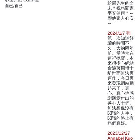
心無旁鶩/心無旁騖
給周先生的文
自已/自己
末＂祝您闔家
平安健康＂～
願他家人心安
～
2024/1/7 強
第一次知道好
讀的時間不
久，大約兩年
前。當時常在
這裡挖寶，本
來很擔心網站
會隨著周博士
離世而無法再
運作，今日再
來發現網站動
起來了，真
心、真心地感
謝願意付出的
善心人士們。
無法想像沒有
閱讀的人生，
閱讀的路上有
您們真好。
2023/12/27
Annabel Kuo