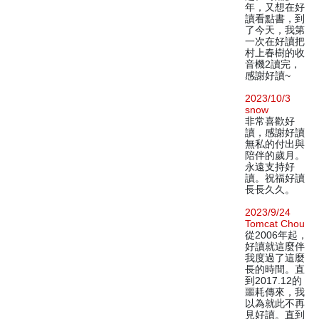
年，又想在好
讀看點書，到
了今天，我第
一次在好讀把
村上春樹的收
音機2讀完，
感謝好讀~
2023/10/3
snow
非常喜歡好
讀，感謝好讀
無私的付出與
陪伴的歲月。
永遠支持好
讀。祝福好讀
長長久久。
2023/9/24
Tomcat Chou
從2006年起，
好讀就這麼伴
我度過了這麼
長的時間。直
到2017.12的
噩耗傳來，我
以為就此不再
見好讀。直到