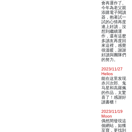
會再運作了。
今年為老父親
添購電子閱讀
器，抱著試一
試的心情再度
連上好讀，沒
想到繼續運
作，還有這麼
多讀友再度回
來這裡，感覺
很溫暖，謝謝
好讀與團隊們
的努力。
2023/11/27
Helios
能在这里发现
赤川次郎、鬼
马星和高羅佩
的作品，太驚
喜了！感謝好
讀書櫃！
2023/11/19
Moon
偶然間發現這
個網站，如獲
至寶，更找到