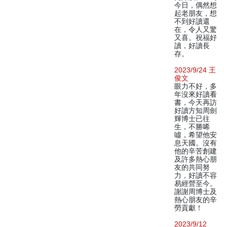
今日，偶然想
起老朋友，想
不到好讀還
在，令人又驚
又喜。祝福好
讀，好讀長
存。
2023/9/24 王
俊文
眼力不好，多
年沒來好讀看
書，今天再訪
好讀方知周劍
輝博士已往
生，不勝唏
噓，希望他安
息天國。沒有
他的辛苦創建
及許多熱心朋
友的共同努
力，好讀不容
易經營至今。
謝謝周博士及
熱心朋友的辛
勞貢獻！
2023/9/12