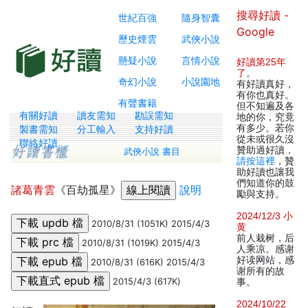
搜尋好讀 -
世紀百強
隨身智囊
Google
歷史煙雲
武俠小說
懸疑小說
言情小說
好讀第25年
了
。
奇幻小說
小說園地
有好讀真好，
有你也真好。
有聲書籍
但不知遍及各
有關好讀
讀友需知
勘誤需知
地的你，究竟
有多少。若你
製書需知
分工輸入
支持好讀
從未或很久沒
聯絡好讀
贊助過好讀，
武俠小說 書目
請按這裡
，贊
助好讀也讓我
們知道你的鼓
諸葛青雲
《百劫孤星》
說明
勵與支持。
2024/12/3 小
2010/8/31 (1051K) 2015/4/3
黄
前人栽树，后
2010/8/31 (1019K) 2015/4/3
人乘凉。感谢
好读网站，感
2010/8/31 (616K) 2015/4/3
谢所有的故
2015/4/3 (617K)
事。
2024/10/22