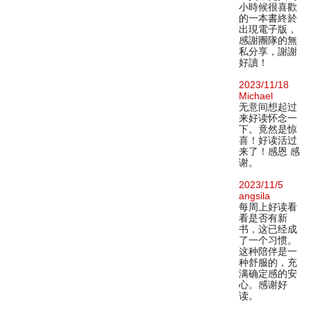
小時候很喜歡
的一本書終於
出現電子版，
感謝團隊的無
私分享，謝謝
好讀！
2023/11/18
Michael
无意间想起过
来好读怀念一
下。竟然是惊
喜！好读活过
来了！感恩 感
谢。
2023/11/5
angsila
每周上好读看
看是否有新
书，这已经成
了一个习惯。
这种陪伴是一
种舒服的，充
满确定感的安
心。感谢好
读。