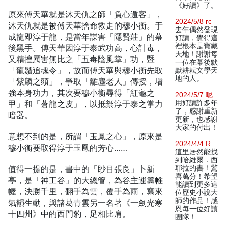
《好讀》了。
原來傅天華就是沐天仇之師「負心遁客」，
2024/5/8 rc
沐天仇就是被傅天華捨命救走的穆小衡。于
去年偶然發現
成龍即淳于龍，是當年謀害「隱賢莊」的幕
好讀，覺得這
裡根本是寶藏
後黑手。傅天華因淳于泰武功高，心計毒，
天地！謝謝每
又精擅厲害無比之「五毒陰風掌」功，暨
一位在幕後默
「龍鬚追魂令」，故而傅天華與穆小衡先取
默耕耘文學天
地的人。
「紫麟之頭」，爭取「離塵老人」傳授，增
強本身功力，其次要穆小衡尋得「紅龜之
2024/5/7 呢
甲」和「蒼龍之皮」，以抵禦淳于泰之掌力
用好讀許多年
了，感謝重新
暗器。
更新，也感謝
大家的付出！
意想不到的是，所謂「玉鳳之心」，原來是
2024/4/4 R
穆小衡要取得淳于玉鳳的芳心……
這里居然能找
到哈維爾．西
值得一提的是，書中的「眇目張良」卜新
耶拉的書！驚
喜萬分！希望
亭，是「神工谷」的大總管，為谷主運籌帷
能讀到更多這
幄，決勝千里，翻手為雲，覆手為雨，寫來
位歷史小說大
師的作品！感
氣韻生動，與諸葛青雲另一名著《一劍光寒
恩每一位好讀
十四州》中的西門豹，足相比肩。
團隊！