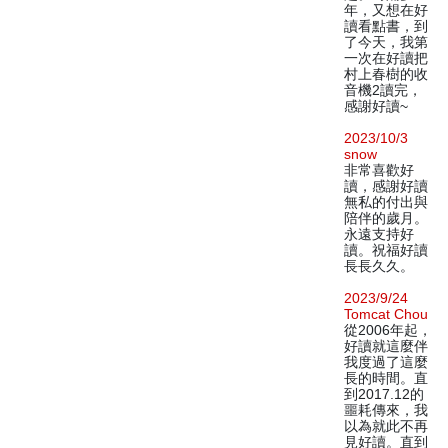
年，又想在好
讀看點書，到
了今天，我第
一次在好讀把
村上春樹的收
音機2讀完，
感謝好讀~
2023/10/3
snow
非常喜歡好
讀，感謝好讀
無私的付出與
陪伴的歲月。
永遠支持好
讀。祝福好讀
長長久久。
2023/9/24
Tomcat Chou
從2006年起，
好讀就這麼伴
我度過了這麼
長的時間。直
到2017.12的
噩耗傳來，我
以為就此不再
見好讀。直到