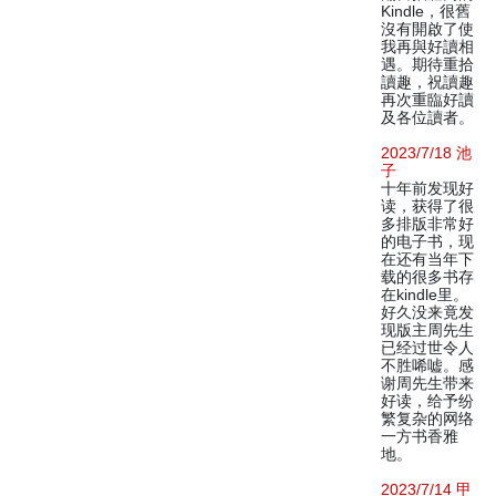
Kindle，很舊
沒有開啟了使
我再與好讀相
遇。期待重拾
讀趣，祝讀趣
再次重臨好讀
及各位讀者。
2023/7/18 池
子
十年前发现好
读，获得了很
多排版非常好
的电子书，现
在还有当年下
载的很多书存
在kindle里。
好久没来竟发
现版主周先生
已经过世令人
不胜唏嘘。感
谢周先生带来
好读，给予纷
繁复杂的网络
一方书香雅
地。
2023/7/14 甲