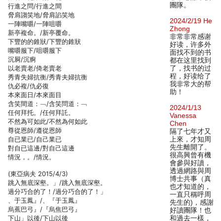
團隊。
行進之問/行進之間
脅肩謅笑地/脅肩諂笑地
2024/2/19 He
一陣嘴嚼/一陣咀嚼
Zhong
新亭複命。/新亭覆命。
非常非常感谢
下豐的的錐狀/下豐的錐狀
好读，许多外
嘴嚼服下/咀嚼服下
面找不到的书
沉屙/沉痾
都在这里找到
以老賣老/倚老賣老
了，找书的过
程，好读给了
秀青失婦抗衡/秀青夫婦抗衡
我非常大的帮
仇必複/仇必復
助！
本來面日/本來面目
含笑間道：﹁/含笑問道：﹁
2024/1/13
任何拜托。/任何拜託。
Vanessa
不然為可如此/不然為何如此
Chen
尊從恩師/遵從恩師
隔了七年才又
自已業已/自己業已
上來，才知周
先生離開了。
對自已這邊/對自己這邊
很高興曾有機
情況，。/情況。
會參與好讀，
透過網路與周
(東亞病夫 2015/4/3)
博士共事（真
跳入無底深壑。」/跳入無底深壑。
也才知道的，
過分巧合的了！/過分巧合的了！」
一直只稱呼周
、于玉鳳』/、『于玉鳳』
先生的)，感謝
烏蕉巴弓』/『烏焦巴弓』
好讀團隊！也
下山」以後/下山以後
和過去一樣，