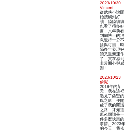
2023/10/30
Vincent
從武俠小說開
始接觸到好
讀，陸陸續續
也看了很多好
書，六年前看
到周博士的消
息覺得十分不
捨與可惜，時
隔多年發現好
讀又重新運作
了，實在感到
非常開心與感
謝！
2023/10/23
偷泥
2019年的某
天，我在這裡
遇見了薩豐的
風之影，便開
啟了我的閱讀
之路，才知道
原來閱讀是一
件多麼快樂的
事情。2023年
的今天，我依