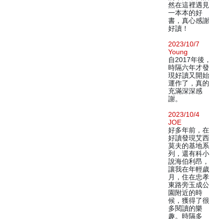
然在這裡遇見
一本本的好
書，真心感謝
好讀！
2023/10/7
Young
自2017年後，
時隔六年才發
現好讀又開始
運作了，真的
充滿深深感
謝。
2023/10/4
JOE
好多年前，在
好讀發現艾西
莫夫的基地系
列，還有科小
說海伯利昂，
讓我在年輕歲
月，住在忠孝
東路旁玉成公
園附近的時
候，獲得了很
多閱讀的樂
趣。時隔多