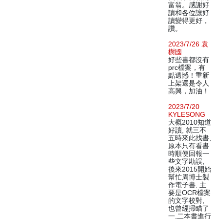
富翁。感謝好
讀和各位讓好
讀變得更好，
讚。
2023/7/26 袁
樹國
好些書都沒有
prc檔案，有
點遺憾！重新
上架還是令人
高興，加油！
2023/7/20
KYLESONG
大概2010知道
好讀, 就三不
五時來此找書,
原本只有看書
時順便回報一
些文字勘誤,
後來2015開始
幫忙周博士製
作電子書, 主
要是OCR檔案
的文字校對,
也曾經掃瞄了
一,二本書進行