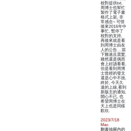
校對提供txt,
周博士也幫忙
製作了電子書
格式上架, 非
常感念~ 可惜
後來2016年中
事忙, 暫停了
校對的支持,
再後來就是看
到周博士由友
人的公告....當
下難過且震驚,
雖然還是偶而
會上好讀看看,
但是看到周博
士曾經的發文
還是心中不捨,
終於, 今天久
違的上線,看到
新版主的通知,
開心不已, 也
希望周博士在
天上也是同樣
歡欣.
2023/7/18
Mac
翻書抽屜內的