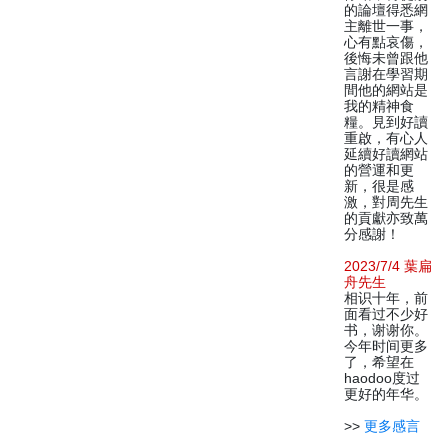
的論壇得悉網
主離世一事，
心有點哀傷，
後悔未曾跟他
言謝在學習期
間他的網站是
我的精神食
糧。見到好讀
重啟，有心人
延續好讀網站
的營運和更
新，很是感
激，對周先生
的貢獻亦致萬
分感謝！
2023/7/4 葉扁
舟先生
相识十年，前
面看过不少好
书，谢谢你。
今年时间更多
了，希望在
haodoo度过
更好的年华。
>>
更多感言