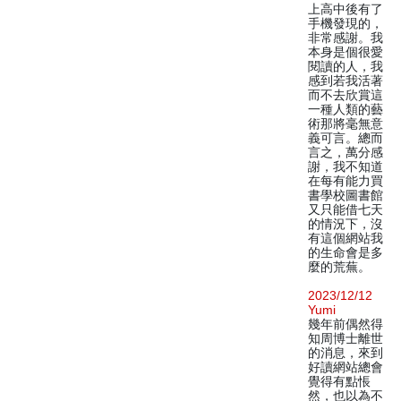
上高中後有了
手機發現的，
非常感謝。我
本身是個很愛
閱讀的人，我
感到若我活著
而不去欣賞這
一種人類的藝
術那將毫無意
義可言。總而
言之，萬分感
謝，我不知道
在每有能力買
書學校圖書館
又只能借七天
的情況下，沒
有這個網站我
的生命會是多
麼的荒蕪。
2023/12/12
Yumi
幾年前偶然得
知周博士離世
的消息，來到
好讀網站總會
覺得有點悵
然，也以為不