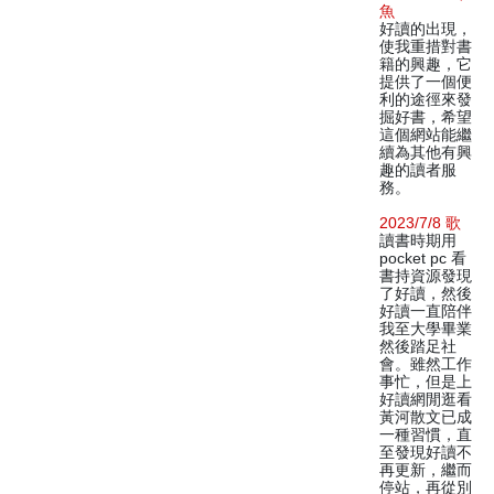
魚
好讀的出現，
使我重措對書
籍的興趣，它
提供了一個便
利的途徑來發
掘好書，希望
這個網站能繼
續為其他有興
趣的讀者服
務。
2023/7/8 歌
讀書時期用
pocket pc 看
書持資源發現
了好讀，然後
好讀一直陪伴
我至大學畢業
然後踏足社
會。雖然工作
事忙，但是上
好讀網閒逛看
黃河散文已成
一種習慣，直
至發現好讀不
再更新，繼而
停站，再從別