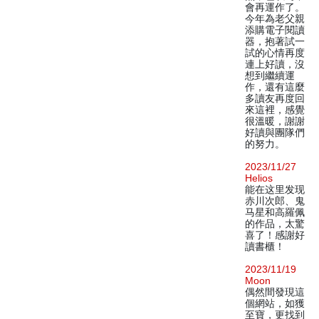
會再運作了。
今年為老父親
添購電子閱讀
器，抱著試一
試的心情再度
連上好讀，沒
想到繼續運
作，還有這麼
多讀友再度回
來這裡，感覺
很溫暖，謝謝
好讀與團隊們
的努力。
2023/11/27
Helios
能在这里发现
赤川次郎、鬼
马星和高羅佩
的作品，太驚
喜了！感謝好
讀書櫃！
2023/11/19
Moon
偶然間發現這
個網站，如獲
至寶，更找到