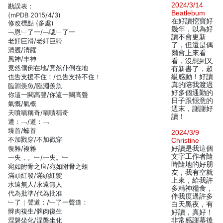
2024/3/14
勘誤表：
Beatlebum
(mPDB 2015/4/3)
在好讀挖寶好
修改標點 (多處)
幾年，以為好
﹁恩﹂了一/﹁嗯﹂了一
讀不會更新
老奸巨滑/老奸巨猾
了，但還是偶
清臒/清臞
爾會上來看
風神/丰神
看，沒想到又
竟然僕倒在地/竟然仆倒在地
有新書了，超
也告支援不住！/也告支持不住！
級感動！好讀
真的陪我渡過
臨淵羡魚/臨淵羨魚
好多個通勤的
你這一闕高聲/你這一闋高聲
日子跟愜意的
氣慨/氣概
週末，謝謝好
天噴嘖稱奇/嘖嘖稱奇
讀！
遭：﹁/道：﹁
臻首/螓首
2024/3/9
不加戮穿/不加戳穿
Christine
復雜/複雜
好讀是我這個
文字工作者隨
一失，。﹂/一失。﹂
時隨地的好朋
宛如附骨之疽/宛如附骨之蛆
友，我有空就
滿頭紅發/滿頭紅髮
上來，給我許
水遠無人/永遠無人
多精神糧食，
代為批準/代為批准
伴我度過許多
﹂了｜聲道：/﹂了一聲道：
白天黑夜，有
髀肉複生/髀肉復生
好讀，真好！
涅磐坐化/涅槃坐化
非常感謝幕後