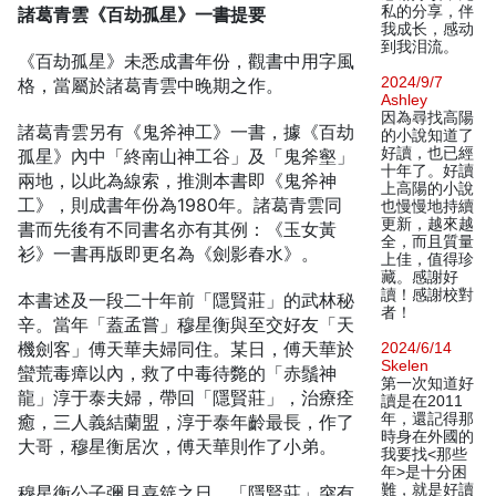
私的分享，伴
諸葛青雲《百劫孤星》一書提要
我成长，感动
到我泪流。
《百劫孤星》未悉成書年份，觀書中用字風
2024/9/7
格，當屬於諸葛青雲中晚期之作。
Ashley
因為尋找高陽
諸葛青雲另有《鬼斧神工》一書，據《百劫
的小說知道了
好讀，也已經
孤星》內中「終南山神工谷」及「鬼斧壑」
十年了。好讀
兩地，以此為線索，推測本書即《鬼斧神
上高陽的小說
工》，則成書年份為1980年。諸葛青雲同
也慢慢地持續
更新，越來越
書而先後有不同書名亦有其例：《玉女黃
全，而且質量
衫》一書再版即更名為《劍影春水》。
上佳，值得珍
藏。感謝好
讀！感謝校對
本書述及一段二十年前「隱賢莊」的武林秘
者！
辛。當年「蓋孟嘗」穆星衡與至交好友「天
機劍客」傅天華夫婦同住。某日，傅天華於
2024/6/14
Skelen
蠻荒毒瘴以內，救了中毒待斃的「赤鬚神
第一次知道好
龍」淳于泰夫婦，帶回「隱賢莊」，治療痊
讀是在2011
年，還記得那
癒，三人義結蘭盟，淳于泰年齡最長，作了
時身在外國的
大哥，穆星衡居次，傅天華則作了小弟。
我要找<那些
年>是十分困
難，就是好讀
穆星衡公子彌月喜筵之日，「隱賢莊」突有