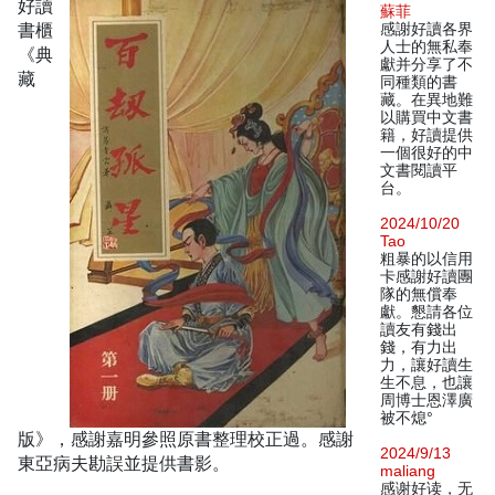
好讀
蘇菲
書櫃
感謝好讀各界
人士的無私奉
《典
獻并分享了不
藏
同種類的書
藏。在異地難
以購買中文書
籍，好讀提供
一個很好的中
文書閱讀平
台。
2024/10/20
Tao
粗暴的以信用
卡感謝好讀團
隊的無償奉
獻。懇請各位
讀友有錢出
錢，有力出
力，讓好讀生
生不息，也讓
周博士恩澤廣
被不熄°
版》，感謝嘉明參照原書整理校正過。感謝
2024/9/13
東亞病夫勘誤並提供書影。
maliang
感谢好读，无