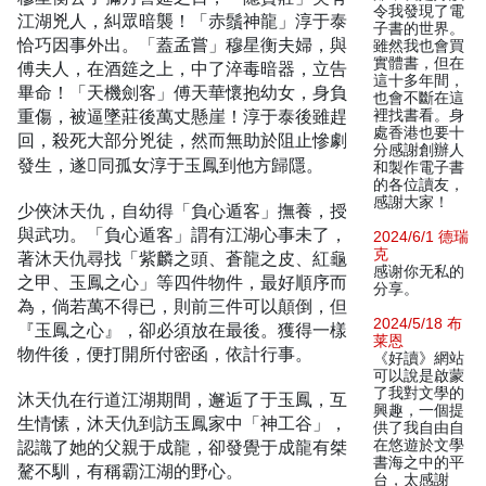
令我發現了電
江湖兇人，糾眾暗襲！「赤鬚神龍」淳于泰
子書的世界。
恰巧因事外出。「蓋孟嘗」穆星衡夫婦，與
雖然我也會買
實體書，但在
傅夫人，在酒筵之上，中了淬毒暗器，立告
這十多年間，
畢命！「天機劍客」傅天華懷抱幼女，身負
也會不斷在這
重傷，被逼墜莊後萬丈懸崖！淳于泰後雖趕
裡找書看。身
處香港也要十
回，殺死大部分兇徒，然而無助於阻止慘劇
分感謝創辦人
發生，遂同孤女淳于玉鳳到他方歸隱。
和製作電子書
的各位讀友，
感謝大家！
少俠沐天仇，自幼得「負心遁客」撫養，授
與武功。「負心遁客」謂有江湖心事未了，
2024/6/1 德瑞
克
著沐天仇尋找「紫麟之頭、蒼龍之皮、紅龜
感谢你无私的
之甲、玉鳳之心」等四件物件，最好順序而
分享。
為，倘若萬不得已，則前三件可以顛倒，但
2024/5/18 布
『玉鳳之心』，卻必須放在最後。獲得一樣
莱恩
物件後，便打開所付密函，依計行事。
《好讀》網站
可以說是啟蒙
了我對文學的
沐天仇在行道江湖期間，邂逅了于玉鳳，互
興趣，一個提
生情愫，沐天仇到訪玉鳳家中「神工谷」，
供了我自由自
認識了她的父親于成龍，卻發覺于成龍有桀
在悠遊於文學
書海之中的平
驁不馴，有稱霸江湖的野心。
台，太感謝