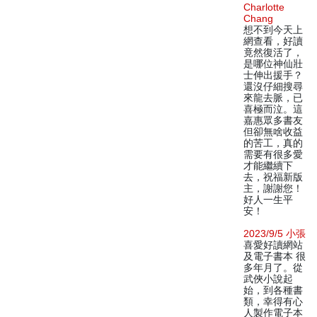
Charlotte
Chang
想不到今天上
網查看，好讀
竟然復活了，
是哪位神仙壯
士伸出援手？
還沒仔細搜尋
來龍去脈，已
喜極而泣。這
嘉惠眾多書友
但卻無啥收益
的苦工，真的
需要有很多愛
才能繼續下
去，祝福新版
主，謝謝您！
好人一生平
安！
2023/9/5 小張
喜愛好讀網站
及電子書本 很
多年月了。從
武俠小說起
始，到各種書
類，幸得有心
人製作電子本