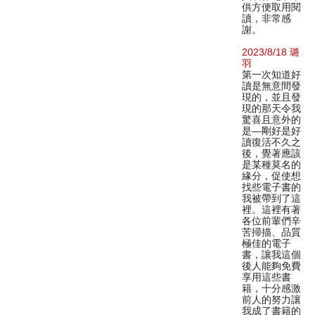
供方便取用閱
讀，非常感
謝。
2023/8/18 璐
羽
第一次知道好
讀是無意間發
現的，並且發
現的那天令我
驚喜且意外的
是—剛好是好
讀復活不久之
後，覺著應該
是某種莫名的
緣分，促使想
找些電子書的
我被帶到了這
裡。這裡有著
各位前輩們辛
苦掃描、品質
極佳的電子
書，讓我這個
後人能夠免費
享用這些書
籍，十分感激
前人的努力讓
我成了書籍的