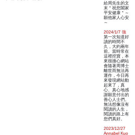
給周先生的文
末＂祝您闔家
平安健康＂～
願他家人心安
～
2024/1/7 強
第一次知道好
讀的時間不
久，大約兩年
前。當時常在
這裡挖寶，本
來很擔心網站
會隨著周博士
離世而無法再
運作，今日再
來發現網站動
起來了，真
心、真心地感
謝願意付出的
善心人士們。
無法想像沒有
閱讀的人生，
閱讀的路上有
您們真好。
2023/12/27
Annabel Kuo