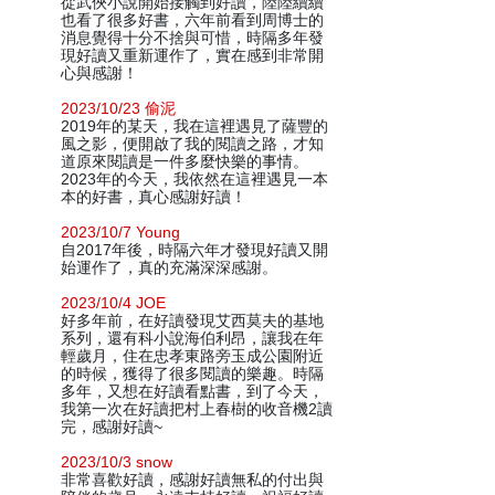
從武俠小說開始接觸到好讀，陸陸續續
也看了很多好書，六年前看到周博士的
消息覺得十分不捨與可惜，時隔多年發
現好讀又重新運作了，實在感到非常開
心與感謝！
2023/10/23 偷泥
2019年的某天，我在這裡遇見了薩豐的
風之影，便開啟了我的閱讀之路，才知
道原來閱讀是一件多麼快樂的事情。
2023年的今天，我依然在這裡遇見一本
本的好書，真心感謝好讀！
2023/10/7 Young
自2017年後，時隔六年才發現好讀又開
始運作了，真的充滿深深感謝。
2023/10/4 JOE
好多年前，在好讀發現艾西莫夫的基地
系列，還有科小說海伯利昂，讓我在年
輕歲月，住在忠孝東路旁玉成公園附近
的時候，獲得了很多閱讀的樂趣。時隔
多年，又想在好讀看點書，到了今天，
我第一次在好讀把村上春樹的收音機2讀
完，感謝好讀~
2023/10/3 snow
非常喜歡好讀，感謝好讀無私的付出與