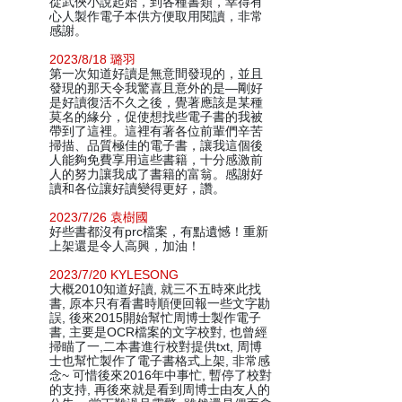
從武俠小說起始，到各種書類，幸得有
心人製作電子本供方便取用閱讀，非常
感謝。
2023/8/18 璐羽
第一次知道好讀是無意間發現的，並且
發現的那天令我驚喜且意外的是—剛好
是好讀復活不久之後，覺著應該是某種
莫名的緣分，促使想找些電子書的我被
帶到了這裡。這裡有著各位前輩們辛苦
掃描、品質極佳的電子書，讓我這個後
人能夠免費享用這些書籍，十分感激前
人的努力讓我成了書籍的富翁。感謝好
讀和各位讓好讀變得更好，讚。
2023/7/26 袁樹國
好些書都沒有prc檔案，有點遺憾！重新
上架還是令人高興，加油！
2023/7/20 KYLESONG
大概2010知道好讀, 就三不五時來此找
書, 原本只有看書時順便回報一些文字勘
誤, 後來2015開始幫忙周博士製作電子
書, 主要是OCR檔案的文字校對, 也曾經
掃瞄了一,二本書進行校對提供txt, 周博
士也幫忙製作了電子書格式上架, 非常感
念~ 可惜後來2016年中事忙, 暫停了校對
的支持, 再後來就是看到周博士由友人的