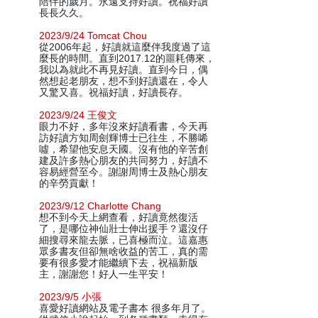
陪伴的歲月。永遠支持好讀。祝福好讀
長長久久。
2023/9/24 Tomcat Chou
從2006年起，好讀就這麼伴我度過了這
麼長的時間。直到2017.12的噩耗傳來，
我以為就此不再見好讀。直到今日，偶
然想起老朋友，想不到好讀還在，令人
又驚又喜。祝福好讀，好讀長存。
2023/9/24 王俊文
眼力不好，多年沒來好讀看書，今天再
訪好讀方知周劍輝博士已往生，不勝唏
噓，希望他安息天國。沒有他的辛苦創
建及許多熱心朋友的共同努力，好讀不
容易經營至今。謝謝周博士及熱心朋友
的辛勞貢獻！
2023/9/12 Charlotte Chang
想不到今天上網查看，好讀竟然復活
了，是哪位神仙壯士伸出援手？還沒仔
細搜尋來龍去脈，已喜極而泣。這嘉惠
眾多書友但卻無啥收益的苦工，真的需
要有很多愛才能繼續下去，祝福新版
主，謝謝您！好人一生平安！
2023/9/5 小張
喜愛好讀網站及電子書本 很多年月了。