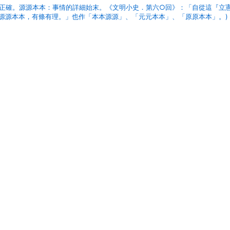
原正確。源源本本：事情的詳細始末。《文明小史．第六○回》：「自從這『立
源源本本，有條有理。」也作「本本源源」、「元元本本」、「原原本本」。)