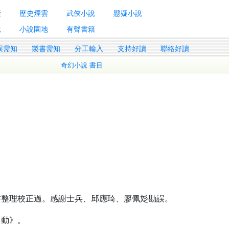
囊
歷史煙雲
武俠小說
懸疑小說
說
小說園地
有聲書籍
誤需知
製書需知
分工輸入
支持好讀
聯絡好讀
奇幻小說 書目
1
書整理校正過。感謝士兵、邱應琦、廖佩彣勘誤。
自動》。