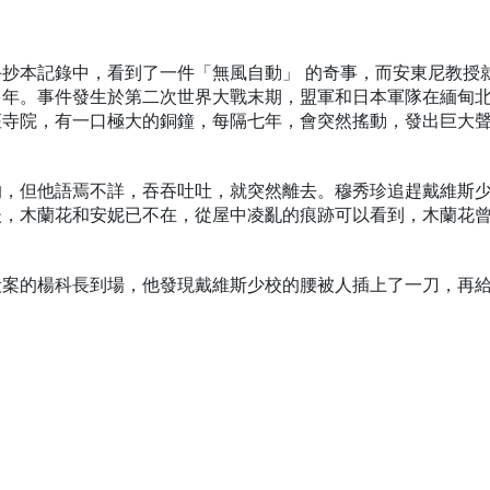
抄本記錄中，看到了一件「無風自動」 的奇事，而安東尼教授
多年。事件發生於第二次世界大戰末期，盟軍和日本軍隊在緬甸
座寺院，有一口極大的銅鐘，每隔七年，會突然搖動，發出巨大
的，但他語焉不詳，吞吞吐吐，就突然離去。穆秀珍追趕戴維斯
後，木蘭花和安妮已不在，從屋中凌亂的痕跡可以看到，木蘭花
殺案的楊科長到場，他發現戴維斯少校的腰被人插上了一刀，再
！