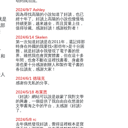
动到我泪流。
2024/9/7 Ashley
因為尋找高陽的小說知道了好讀，也已
就是
經十年了。好讀上高陽的小說也慢慢地
持續更新，越來越全，而且質量上佳，
北部
值得珍藏。感謝好讀！感謝校對者！
聲
2024/6/14 Skelen
第一次知道好讀是在2011年，還記得那
時身在外國的我要找<那些年>是十分困
少
難，就是好讀令我發現了電子書的世
曾和
界。雖然我也會買實體書，但在這十多
年間，也會不斷在這裡找書看。身處香
港也要十分感謝創辦人和製作電子書的
各位讀友，感謝大家！
給人
2024/6/1 德瑞克
感谢你无私的分享。
2024/5/18 布莱恩
《好讀》網站可以說是啟蒙了我對文學
的興趣，一個提供了我自由自在悠遊於
文學書海之中的平台，太感謝《好讀》
了。
2024/5/8 rc
去年偶然發現好讀，覺得這裡根本是寶