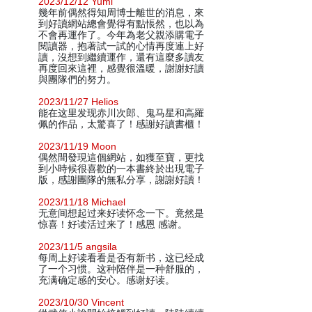
2023/12/12 Yumi
幾年前偶然得知周博士離世的消息，來
到好讀網站總會覺得有點悵然，也以為
不會再運作了。今年為老父親添購電子
閱讀器，抱著試一試的心情再度連上好
讀，沒想到繼續運作，還有這麼多讀友
再度回來這裡，感覺很溫暖，謝謝好讀
與團隊們的努力。
2023/11/27 Helios
能在这里发现赤川次郎、鬼马星和高羅
佩的作品，太驚喜了！感謝好讀書櫃！
2023/11/19 Moon
偶然間發現這個網站，如獲至寶，更找
到小時候很喜歡的一本書終於出現電子
版，感謝團隊的無私分享，謝謝好讀！
2023/11/18 Michael
无意间想起过来好读怀念一下。竟然是
惊喜！好读活过来了！感恩 感谢。
2023/11/5 angsila
每周上好读看看是否有新书，这已经成
了一个习惯。这种陪伴是一种舒服的，
充满确定感的安心。感谢好读。
2023/10/30 Vincent