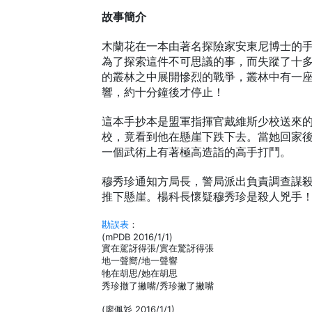
故事簡介
木蘭花在一本由著名探險家安東尼博士的手
為了探索這件不可思議的事，而失蹤了十
的叢林之中展開慘烈的戰爭，叢林中有一
響，約十分鐘後才停止！
這本手抄本是盟軍指揮官戴維斯少校送來
校，竟看到他在懸崖下跌下去。當她回家
一個武術上有著極高造詣的高手打鬥。
穆秀珍通知方局長，警局派出負責調查謀
推下懸崖。楊科長懷疑穆秀珍是殺人兇手
勘誤表
：
(mPDB 2016/1/1)
實在駕訝得張/實在驚訝得張
地一聲嚮/地一聲響
牠在胡思/她在胡思
秀珍撤了撇嘴/秀珍撇了撇嘴
(廖佩彣 2016/1/1)