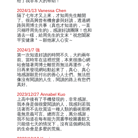
给了我非常大的帮助！
2024/1/13 Vanessa Chen
隔了七年才又上來，才知周先生離開
了。很高興曾有機會參與好讀，透過網
路與周博士共事（真也才知道的，一直
只稱呼周先生的)，感謝好讀團隊！也和
過去一樣，給周先生的文末＂祝您闔家
平安健康＂～願他家人心安～
2024/1/7 強
第一次知道好讀的時間不久，大約兩年
前。當時常在這裡挖寶，本來很擔心網
站會隨著周博士離世而無法再運作，今
日再來發現網站動起來了，真心、真心
地感謝願意付出的善心人士們。無法想
像沒有閱讀的人生，閱讀的路上有您們
真好。
2023/12/27 Annabel Kuo
上高中後有了手機發現的，非常感謝。
我本身是個很愛閱讀的人，我感到若我
活著而不去欣賞這一種人類的藝術那將
毫無意義可言。總而言之，萬分感謝，
我不知道在每有能力買書學校圖書館又
只能借七天的情況下，沒有這個網站我
的生命會是多麼的荒蕪。