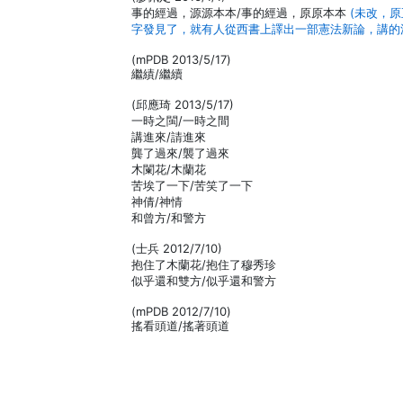
事的經過，源源本本/事的經過，原原本本
(未改，
字發見了，就有人從西書上譯出一部憲法新論，講的
(mPDB 2013/5/17)
繼績/繼續
(邱應琦 2013/5/17)
一時之閩/一時之間
講進來/請進來
龔了過來/襲了過來
木闌花/木蘭花
苦埃了一下/苦笑了一下
神倩/神情
和曾方/和警方
(士兵 2012/7/10)
抱住了木蘭花/抱住了穆秀珍
似乎還和雙方/似乎還和警方
(mPDB 2012/7/10)
搖看頭道/搖著頭道