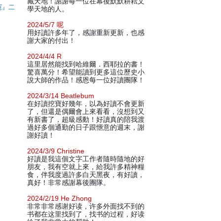
藏天地！謝謝每一位在幕後默默耕耘文
憲』二
學天地的人。
2024/5/7 呢
用好讀許多年了，感謝重新更新，也感
謝大家的付出！
2024/4/4 R
這里居然能找到哈維爾．西耶拉的書！
驚喜萬分！希望能讀到更多這位歷史小
說大師的作品！感恩每一位好讀團隊！
2024/3/14 Beatlebum
在好讀挖寶好幾年，以為好讀不會更新
了，但還是偶爾會上來看看，沒想到又
有新書了，超級感動！好讀真的陪我渡
過好多個通勤的日子跟愜意的週末，謝
謝好讀！
2024/3/9 Christine
好讀是我這個文字工作者隨時隨地的好
朋友，我有空就上來，給我許多精神糧
食，伴我度過許多白天黑夜，有好讀，
真好！非常感謝幕後團隊。
2024/2/19 He Zhong
非常非常感谢好读，许多外面找不到的
书都在这里找到了，找书的过程，好读