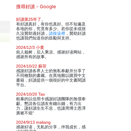
搜尋好讀 - Google
好讀第25年了
。
有好讀真好，有你也真好。但不知遍及
各地的你，究竟有多少。若你從未或很
久沒贊助過好讀，
請按這裡
，贊助好讀
也讓我們知道你的鼓勵與支持。
2024/12/3 小黄
前人栽树，后人乘凉。感谢好读网站，
感谢所有的故事。
2024/10/22 蘇菲
感謝好讀各界人士的無私奉獻并分享了
不同種類的書藏。在異地難以購買中文
書籍，好讀提供一個很好的中文書閱讀
平台。
2024/10/20 Tao
粗暴的以信用卡感謝好讀團隊的無償奉
獻。懇請各位讀友有錢出錢，有力出
力，讓好讀生生不息，也讓周博士恩澤
廣被不熄°
2024/9/13 maliang
感谢好读，无私的分享，伴我成长，感