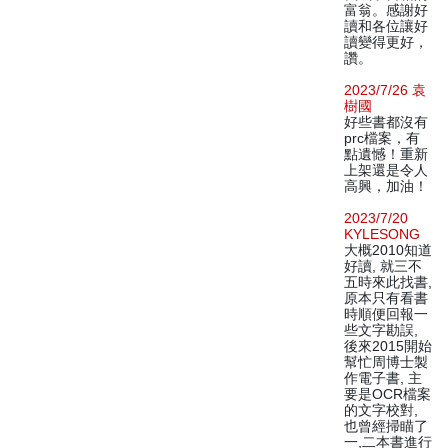
富翁。感謝好
讀和各位讓好
讀變得更好，
讚。
2023/7/26 袁
樹國
好些書都沒有
prc檔案，有
點遺憾！重新
上架還是令人
高興，加油！
2023/7/20
KYLESONG
大概2010知道
好讀, 就三不
五時來此找書,
原本只有看書
時順便回報一
些文字勘誤,
後來2015開始
幫忙周博士製
作電子書, 主
要是OCR檔案
的文字校對,
也曾經掃瞄了
一,二本書進行