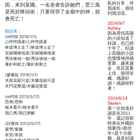
私的分享，伴
因，來到某國。一名老者告訴她們，雲三風
我成长，感动
是死於降頭術，只要得罪了金廟中的神，就
到我泪流。
會死亡！
2024/9/7
Ashley
勘誤表
：
因為尋找高陽
(mPDB 2016/1/1)
的小說知道了
心抨抨跳著/心怦怦跳著
好讀，也已經
林道博土走了/林道博士走了
十年了。好讀
安妮哺喃地道/安妮喃喃地道
上高陽的小說
也慢慢地持續
秀珍條地一個/秀珍倏地一個
更新，越來越
毒針剌射之/毒針刺射之
全，而且質量
上佳，值得珍
(廖佩彣 2016/1/1)
藏。感謝好
木面花卻只是/木蘭花卻只是
讀！感謝校對
木門花雙眉/木蘭花雙眉
者！
(mPDB 2013/5/17)
2024/6/14
恐佈/恐怖
Skelen
根木看不/根本看不
第一次知道好
我己將/我已將解
讀是在2011
年，還記得那
時身在外國的
(邱應琦 2013/5/17)
我要找<那些
窗帶/窗簾
年>是十分困
有管/有留
難，就是好讀