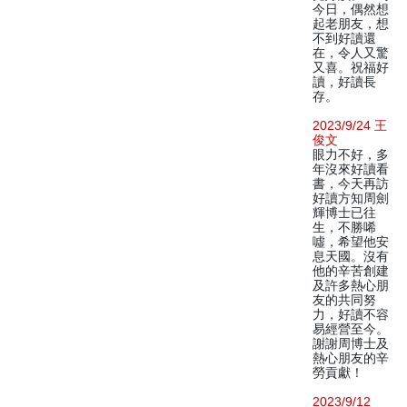
今日，偶然想
起老朋友，想
不到好讀還
在，令人又驚
又喜。祝福好
讀，好讀長
存。
2023/9/24 王
俊文
眼力不好，多
年沒來好讀看
書，今天再訪
好讀方知周劍
輝博士已往
生，不勝唏
噓，希望他安
息天國。沒有
他的辛苦創建
及許多熱心朋
友的共同努
力，好讀不容
易經營至今。
謝謝周博士及
熱心朋友的辛
勞貢獻！
2023/9/12