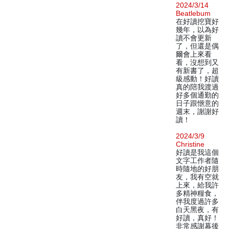
2024/3/14
Beatlebum
在好讀挖寶好
幾年，以為好
讀不會更新
了，但還是偶
爾會上來看
看，沒想到又
有新書了，超
級感動！好讀
真的陪我渡過
好多個通勤的
日子跟愜意的
週末，謝謝好
讀！
2024/3/9
Christine
好讀是我這個
文字工作者隨
時隨地的好朋
友，我有空就
上來，給我許
多精神糧食，
伴我度過許多
白天黑夜，有
好讀，真好！
非常感謝幕後