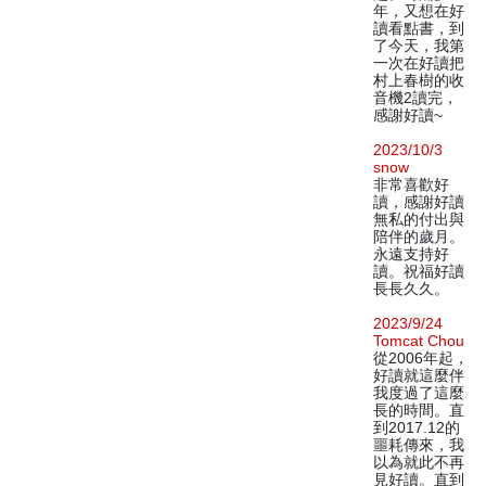
年，又想在好
讀看點書，到
了今天，我第
一次在好讀把
村上春樹的收
音機2讀完，
感謝好讀~
2023/10/3
snow
非常喜歡好
讀，感謝好讀
無私的付出與
陪伴的歲月。
永遠支持好
讀。祝福好讀
長長久久。
2023/9/24
Tomcat Chou
從2006年起，
好讀就這麼伴
我度過了這麼
長的時間。直
到2017.12的
噩耗傳來，我
以為就此不再
見好讀。直到