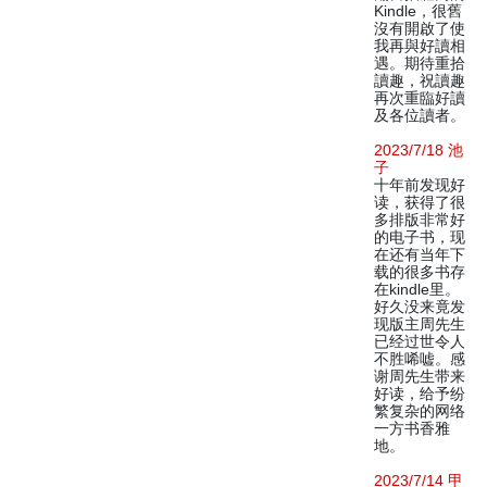
Kindle，很舊
沒有開啟了使
我再與好讀相
遇。期待重拾
讀趣，祝讀趣
再次重臨好讀
及各位讀者。
2023/7/18 池
子
十年前发现好
读，获得了很
多排版非常好
的电子书，现
在还有当年下
载的很多书存
在kindle里。
好久没来竟发
现版主周先生
已经过世令人
不胜唏嘘。感
谢周先生带来
好读，给予纷
繁复杂的网络
一方书香雅
地。
2023/7/14 甲