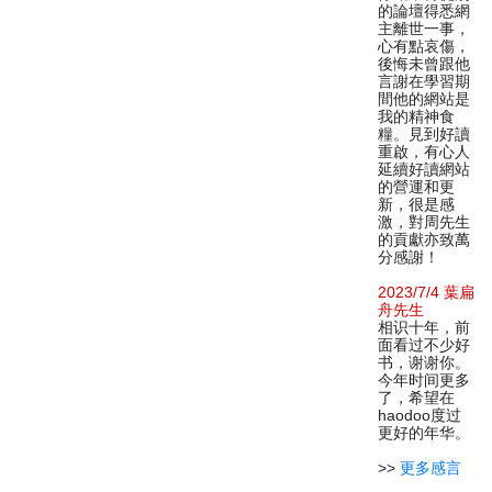
的論壇得悉網
主離世一事，
心有點哀傷，
後悔未曾跟他
言謝在學習期
間他的網站是
我的精神食
糧。見到好讀
重啟，有心人
延續好讀網站
的營運和更
新，很是感
激，對周先生
的貢獻亦致萬
分感謝！
2023/7/4 葉扁
舟先生
相识十年，前
面看过不少好
书，谢谢你。
今年时间更多
了，希望在
haodoo度过
更好的年华。
>>
更多感言