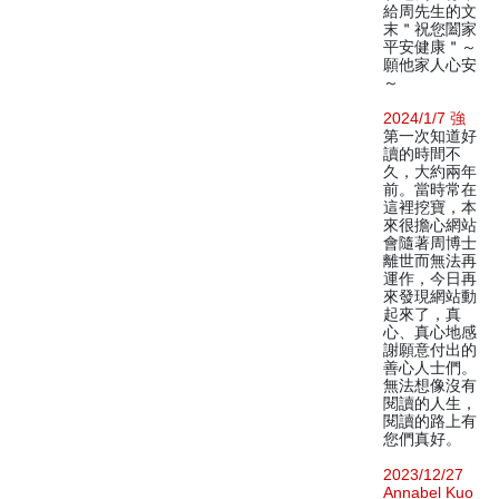
給周先生的文
末＂祝您闔家
平安健康＂～
願他家人心安
～
2024/1/7 強
第一次知道好
讀的時間不
久，大約兩年
前。當時常在
這裡挖寶，本
來很擔心網站
會隨著周博士
離世而無法再
運作，今日再
來發現網站動
起來了，真
心、真心地感
謝願意付出的
善心人士們。
無法想像沒有
閱讀的人生，
閱讀的路上有
您們真好。
2023/12/27
Annabel Kuo