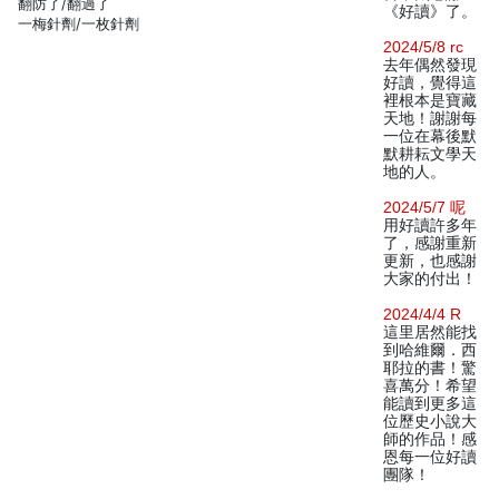
翻防了/翻過了
《好讀》了。
一梅針劑/一枚針劑
2024/5/8 rc
去年偶然發現
好讀，覺得這
裡根本是寶藏
天地！謝謝每
一位在幕後默
默耕耘文學天
地的人。
2024/5/7 呢
用好讀許多年
了，感謝重新
更新，也感謝
大家的付出！
2024/4/4 R
這里居然能找
到哈維爾．西
耶拉的書！驚
喜萬分！希望
能讀到更多這
位歷史小說大
師的作品！感
恩每一位好讀
團隊！