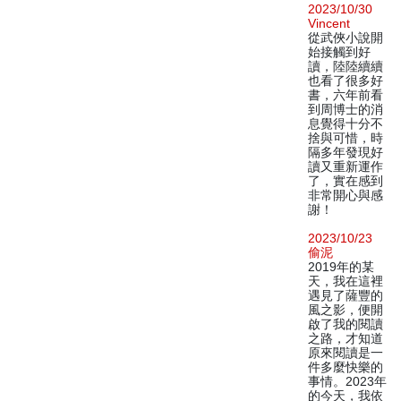
2023/10/30
Vincent
從武俠小說開
始接觸到好
讀，陸陸續續
也看了很多好
書，六年前看
到周博士的消
息覺得十分不
捨與可惜，時
隔多年發現好
讀又重新運作
了，實在感到
非常開心與感
謝！
2023/10/23
偷泥
2019年的某
天，我在這裡
遇見了薩豐的
風之影，便開
啟了我的閱讀
之路，才知道
原來閱讀是一
件多麼快樂的
事情。2023年
的今天，我依