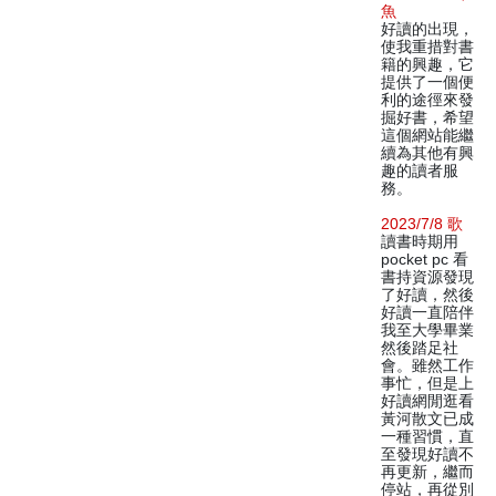
魚
好讀的出現，
使我重措對書
籍的興趣，它
提供了一個便
利的途徑來發
掘好書，希望
這個網站能繼
續為其他有興
趣的讀者服
務。
2023/7/8 歌
讀書時期用
pocket pc 看
書持資源發現
了好讀，然後
好讀一直陪伴
我至大學畢業
然後踏足社
會。雖然工作
事忙，但是上
好讀網閒逛看
黃河散文已成
一種習慣，直
至發現好讀不
再更新，繼而
停站，再從別