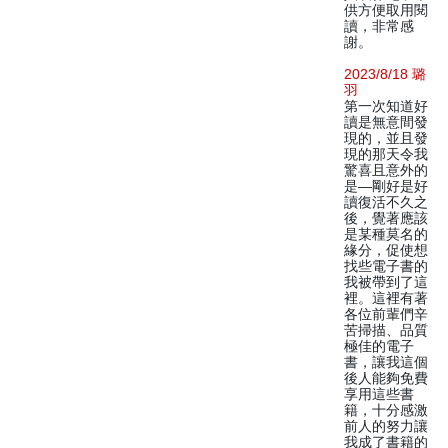
供方便取用閱
讀，非常感
謝。
2023/8/18 璐
羽
第一次知道好
讀是無意間發
現的，並且發
現的那天令我
驚喜且意外的
是—剛好是好
讀復活不久之
後，覺著應該
是某種莫名的
緣分，促使想
找些電子書的
我被帶到了這
裡。這裡有著
各位前輩們辛
苦掃描、品質
極佳的電子
書，讓我這個
後人能夠免費
享用這些書
籍，十分感激
前人的努力讓
我成了書籍的