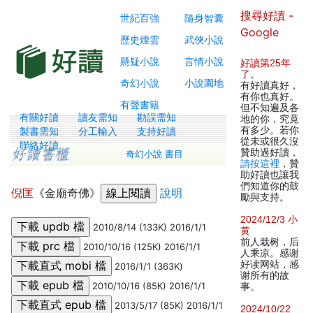
搜尋好讀 -
世紀百強
隨身智囊
Google
歷史煙雲
武俠小說
懸疑小說
言情小說
好讀第25年
了
。
奇幻小說
小說園地
有好讀真好，
有你也真好。
有聲書籍
但不知遍及各
有關好讀
讀友需知
勘誤需知
地的你，究竟
有多少。若你
製書需知
分工輸入
支持好讀
從未或很久沒
聯絡好讀
贊助過好讀，
奇幻小說 書目
請按這裡
，贊
助好讀也讓我
們知道你的鼓
倪匡
《金廟奇佛》
說明
勵與支持。
2024/12/3 小
2010/8/14 (133K) 2016/1/1
黄
前人栽树，后
2010/10/16 (125K) 2016/1/1
人乘凉。感谢
好读网站，感
2016/1/1 (363K)
谢所有的故
2010/10/16 (85K) 2016/1/1
事。
2013/5/17 (85K) 2016/1/1
2024/10/22