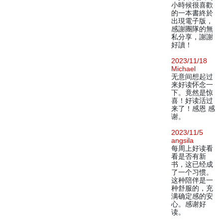
小時候很喜歡
的一本書終於
出現電子版，
感謝團隊的無
私分享，謝謝
好讀！
2023/11/18
Michael
无意间想起过
来好读怀念一
下。竟然是惊
喜！好读活过
来了！感恩 感
谢。
2023/11/5
angsila
每周上好读看
看是否有新
书，这已经成
了一个习惯。
这种陪伴是一
种舒服的，充
满确定感的安
心。感谢好
读。