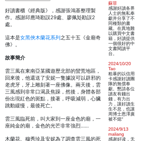
蘇菲
感謝好讀各界
好讀書櫃《經典版》，感謝張鴻基整理製
人士的無私奉
作。感謝邱應琦勘誤29處、廖佩彣勘誤2
獻并分享了不
同種類的書
處。
藏。在異地難
以購買中文書
這本是
女黑俠木蘭花系列
之五十五《金廟奇
籍，好讀提供
一個很好的中
佛》。
文書閱讀平
台。
故事簡介
2024/10/20
Tao
雲三風在東南亞某國遊歷北部的蠻荒地區，
粗暴的以信用
回來後，他還送了安妮一隻據說可以辟邪的
卡感謝好讀團
隊的無償奉
老虎牙，牙上雕刻著一座佛像。兩天後，雲
獻。懇請各位
三風感到非常口渴及焦躁，然後，身體各部
讀友有錢出
份出現紅色的斑點，接著，呼吸減弱，心臟
錢，有力出
力，讓好讀生
跳動緩慢，最後死亡。
生不息，也讓
周博士恩澤廣
雲三風臨死前，叫大家到一座金色的廟，一
被不熄°
座純金的廟，金色的光芒非常強烈……
2024/9/13
maliang
木蘭花、穆秀珍及安妮為了調查雲三風的死
感谢好读，无