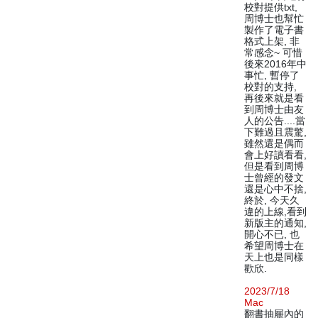
校對提供txt,
周博士也幫忙
製作了電子書
格式上架, 非
常感念~ 可惜
後來2016年中
事忙, 暫停了
校對的支持,
再後來就是看
到周博士由友
人的公告....當
下難過且震驚,
雖然還是偶而
會上好讀看看,
但是看到周博
士曾經的發文
還是心中不捨,
終於, 今天久
違的上線,看到
新版主的通知,
開心不已, 也
希望周博士在
天上也是同樣
歡欣.
2023/7/18
Mac
翻書抽屜內的