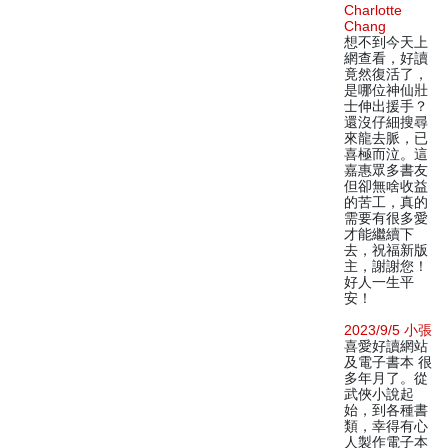
Charlotte
Chang
想不到今天上
網查看，好讀
竟然復活了，
是哪位神仙壯
士伸出援手？
還沒仔細搜尋
來龍去脈，已
喜極而泣。這
嘉惠眾多書友
但卻無啥收益
的苦工，真的
需要有很多愛
才能繼續下
去，祝福新版
主，謝謝您！
好人一生平
安！
2023/9/5 小張
喜愛好讀網站
及電子書本 很
多年月了。從
武俠小說起
始，到各種書
類，幸得有心
人製作電子本