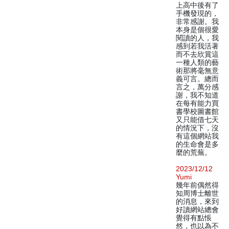
上高中後有了
手機發現的，
非常感謝。我
本身是個很愛
閱讀的人，我
感到若我活著
而不去欣賞這
一種人類的藝
術那將毫無意
義可言。總而
言之，萬分感
謝，我不知道
在每有能力買
書學校圖書館
又只能借七天
的情況下，沒
有這個網站我
的生命會是多
麼的荒蕪。
2023/12/12
Yumi
幾年前偶然得
知周博士離世
的消息，來到
好讀網站總會
覺得有點悵
然，也以為不