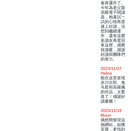
會再運作了。
今年為老父親
添購電子閱讀
器，抱著試一
試的心情再度
連上好讀，沒
想到繼續運
作，還有這麼
多讀友再度回
來這裡，感覺
很溫暖，謝謝
好讀與團隊們
的努力。
2023/11/27
Helios
能在这里发现
赤川次郎、鬼
马星和高羅佩
的作品，太驚
喜了！感謝好
讀書櫃！
2023/11/19
Moon
偶然間發現這
個網站，如獲
至寶，更找到