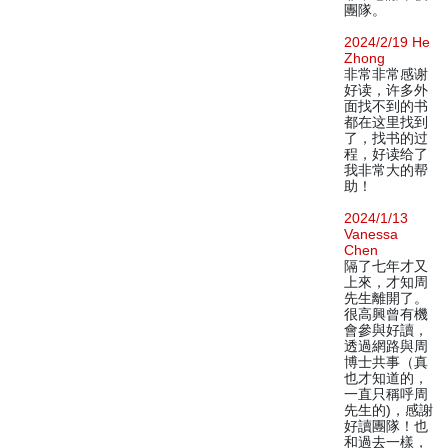
團隊。
2024/2/19 He
Zhong
非常非常感谢
好读，许多外
面找不到的书
都在这里找到
了，找书的过
程，好读给了
我非常大的帮
助！
2024/1/13
Vanessa
Chen
隔了七年才又
上來，才知周
先生離開了。
很高興曾有機
會參與好讀，
透過網路與周
博士共事（真
也才知道的，
一直只稱呼周
先生的)，感謝
好讀團隊！也
和過去一樣，