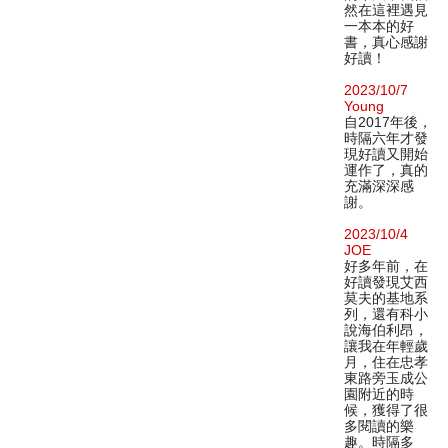
然在這裡遇見
一本本的好
書，真心感謝
好讀！
2023/10/7
Young
自2017年後，
時隔六年才發
現好讀又開始
運作了，真的
充滿深深感
謝。
2023/10/4
JOE
好多年前，在
好讀發現艾西
莫夫的基地系
列，還有科小
說海伯利昂，
讓我在年輕歲
月，住在忠孝
東路旁玉成公
園附近的時
候，獲得了很
多閱讀的樂
趣。時隔多