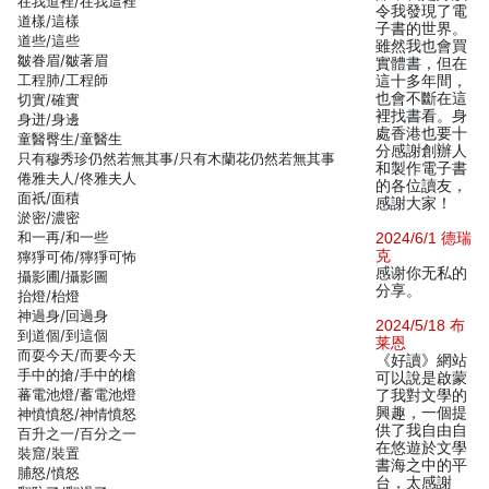
在我道裡/在我這裡
令我發現了電
道樣/這樣
子書的世界。
道些/這些
雖然我也會買
皺眷眉/皺著眉
實體書，但在
工程肺/工程師
這十多年間，
也會不斷在這
切實/確實
裡找書看。身
身迸/身邊
處香港也要十
童醫臀生/童醫生
分感謝創辦人
只有穆秀珍仍然若無其事/只有木蘭花仍然若無其事
和製作電子書
倦雅夫人/佟雅夫人
的各位讀友，
面祇/面積
感謝大家！
淤密/濃密
和一再/和一些
2024/6/1 德瑞
克
獰猙可佈/獰猙可怖
感谢你无私的
攝影圃/攝影圖
分享。
抬燈/枱燈
神過身/回過身
2024/5/18 布
到道個/到這個
莱恩
而耍今天/而要今天
《好讀》網站
手中的搶/手中的槍
可以說是啟蒙
蕃電池燈/蓄電池燈
了我對文學的
興趣，一個提
神憤憤怒/神情憤怒
供了我自由自
百升之一/百分之一
在悠遊於文學
裝窟/裝置
書海之中的平
脯怒/憤怒
台，太感謝