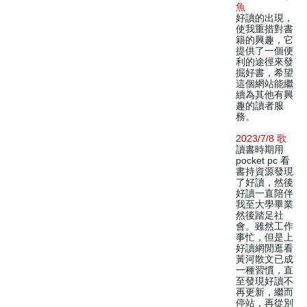
魚
好讀的出現，
使我重措對書
籍的興趣，它
提供了一個便
利的途徑來發
掘好書，希望
這個網站能繼
續為其他有興
趣的讀者服
務。
2023/7/8 歌
讀書時期用
pocket pc 看
書持資源發現
了好讀，然後
好讀一直陪伴
我至大學畢業
然後踏足社
會。雖然工作
事忙，但是上
好讀網閒逛看
黃河散文已成
一種習慣，直
至發現好讀不
再更新，繼而
停站，再從別