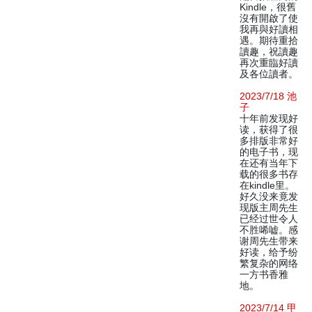
Kindle，很舊
沒有開啟了使
我再與好讀相
遇。期待重拾
讀趣，祝讀趣
再次重臨好讀
及各位讀者。
2023/7/18 池
子
十年前发现好
读，获得了很
多排版非常好
的电子书，现
在还有当年下
载的很多书存
在kindle里。
好久没来竟发
现版主周先生
已经过世令人
不胜唏嘘。感
谢周先生带来
好读，给予纷
繁复杂的网络
一方书香雅
地。
2023/7/14 甲