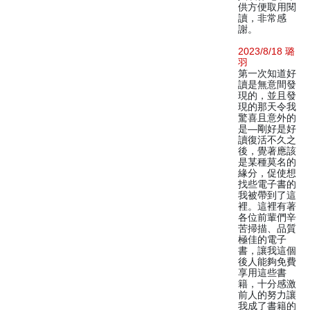
供方便取用閱
讀，非常感
謝。
2023/8/18 璐
羽
第一次知道好
讀是無意間發
現的，並且發
現的那天令我
驚喜且意外的
是—剛好是好
讀復活不久之
後，覺著應該
是某種莫名的
緣分，促使想
找些電子書的
我被帶到了這
裡。這裡有著
各位前輩們辛
苦掃描、品質
極佳的電子
書，讓我這個
後人能夠免費
享用這些書
籍，十分感激
前人的努力讓
我成了書籍的