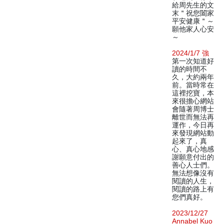
給周先生的文
末＂祝您闔家
平安健康＂～
願他家人心安
～
2024/1/7 強
第一次知道好
讀的時間不
久，大約兩年
前。當時常在
這裡挖寶，本
來很擔心網站
會隨著周博士
離世而無法再
運作，今日再
來發現網站動
起來了，真
心、真心地感
謝願意付出的
善心人士們。
無法想像沒有
閱讀的人生，
閱讀的路上有
您們真好。
2023/12/27
Annabel Kuo