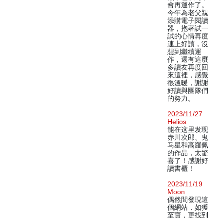
會再運作了。
今年為老父親
添購電子閱讀
器，抱著試一
試的心情再度
連上好讀，沒
想到繼續運
作，還有這麼
多讀友再度回
來這裡，感覺
很溫暖，謝謝
好讀與團隊們
的努力。
2023/11/27
Helios
能在这里发现
赤川次郎、鬼
马星和高羅佩
的作品，太驚
喜了！感謝好
讀書櫃！
2023/11/19
Moon
偶然間發現這
個網站，如獲
至寶，更找到