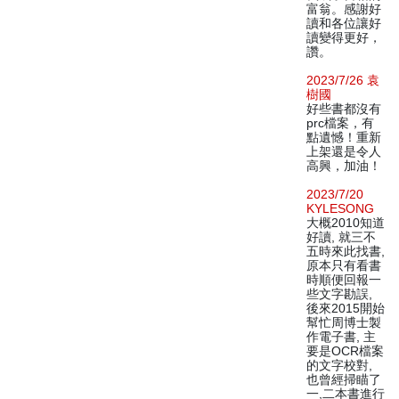
富翁。感謝好
讀和各位讓好
讀變得更好，
讚。
2023/7/26 袁
樹國
好些書都沒有
prc檔案，有
點遺憾！重新
上架還是令人
高興，加油！
2023/7/20
KYLESONG
大概2010知道
好讀, 就三不
五時來此找書,
原本只有看書
時順便回報一
些文字勘誤,
後來2015開始
幫忙周博士製
作電子書, 主
要是OCR檔案
的文字校對,
也曾經掃瞄了
一,二本書進行