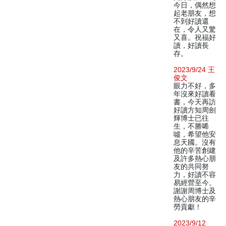
今日，偶然想
起老朋友，想
不到好讀還
在，令人又驚
又喜。祝福好
讀，好讀長
存。
2023/9/24 王
俊文
眼力不好，多
年沒來好讀看
書，今天再訪
好讀方知周劍
輝博士已往
生，不勝唏
噓，希望他安
息天國。沒有
他的辛苦創建
及許多熱心朋
友的共同努
力，好讀不容
易經營至今。
謝謝周博士及
熱心朋友的辛
勞貢獻！
2023/9/12