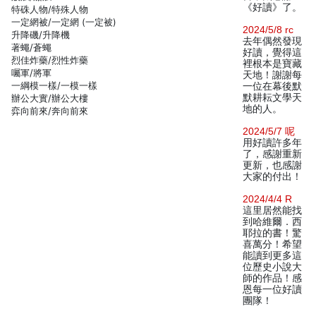
《好讀》了。
特硃人物/特殊人物
一定網被/一定網 (一定被)
2024/5/8 rc
升降磯/升降機
去年偶然發現
著蠅/蒼蠅
好讀，覺得這
烈佳炸藥/烈性炸藥
裡根本是寶藏
囑軍/將軍
天地！謝謝每
一綱模一樣/一模一樣
一位在幕後默
默耕耘文學天
辦公大實/辦公大樓
地的人。
弈向前來/奔向前來
2024/5/7 呢
用好讀許多年
了，感謝重新
更新，也感謝
大家的付出！
2024/4/4 R
這里居然能找
到哈維爾．西
耶拉的書！驚
喜萬分！希望
能讀到更多這
位歷史小說大
師的作品！感
恩每一位好讀
團隊！