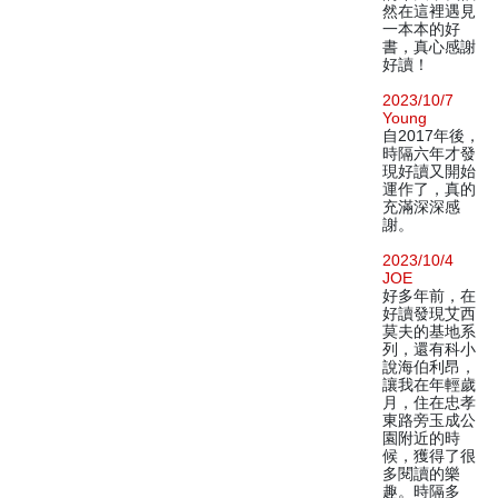
然在這裡遇見
一本本的好
書，真心感謝
好讀！
2023/10/7
Young
自2017年後，
時隔六年才發
現好讀又開始
運作了，真的
充滿深深感
謝。
2023/10/4
JOE
好多年前，在
好讀發現艾西
莫夫的基地系
列，還有科小
說海伯利昂，
讓我在年輕歲
月，住在忠孝
東路旁玉成公
園附近的時
候，獲得了很
多閱讀的樂
趣。時隔多