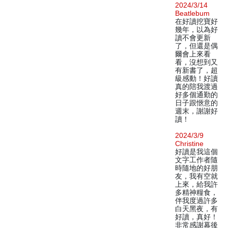
2024/3/14
Beatlebum
在好讀挖寶好
幾年，以為好
讀不會更新
了，但還是偶
爾會上來看
看，沒想到又
有新書了，超
級感動！好讀
真的陪我渡過
好多個通勤的
日子跟愜意的
週末，謝謝好
讀！
2024/3/9
Christine
好讀是我這個
文字工作者隨
時隨地的好朋
友，我有空就
上來，給我許
多精神糧食，
伴我度過許多
白天黑夜，有
好讀，真好！
非常感謝幕後