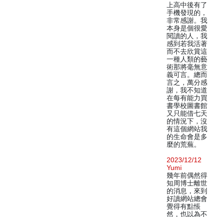
上高中後有了
手機發現的，
非常感謝。我
本身是個很愛
閱讀的人，我
感到若我活著
而不去欣賞這
一種人類的藝
術那將毫無意
義可言。總而
言之，萬分感
謝，我不知道
在每有能力買
書學校圖書館
又只能借七天
的情況下，沒
有這個網站我
的生命會是多
麼的荒蕪。
2023/12/12
Yumi
幾年前偶然得
知周博士離世
的消息，來到
好讀網站總會
覺得有點悵
然，也以為不