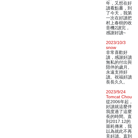
年，又想在好
讀看點書，到
了今天，我第
一次在好讀把
村上春樹的收
音機2讀完，
感謝好讀~
2023/10/3
snow
非常喜歡好
讀，感謝好讀
無私的付出與
陪伴的歲月。
永遠支持好
讀。祝福好讀
長長久久。
2023/9/24
Tomcat Chou
從2006年起，
好讀就這麼伴
我度過了這麼
長的時間。直
到2017.12的
噩耗傳來，我
以為就此不再
見好讀。直到