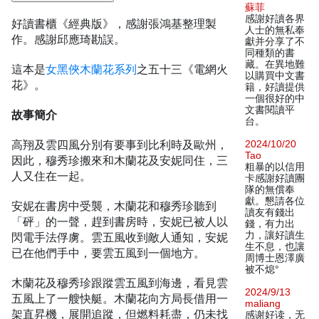
蘇菲
感謝好讀各界
好讀書櫃《經典版》，感謝張鴻基整理製
人士的無私奉
作。感謝邱應琦勘誤。
獻并分享了不
同種類的書
藏。在異地難
這本是
女黑俠木蘭花系列
之五十三《電網火
以購買中文書
花》。
籍，好讀提供
一個很好的中
文書閱讀平
故事簡介
台。
高翔及雲四風分別有要事到比利時及歐州，
2024/10/20
Tao
因此，穆秀珍搬來和木蘭花及安妮同住，三
粗暴的以信用
人又住在一起。
卡感謝好讀團
隊的無償奉
獻。懇請各位
安妮在書房中受襲，木蘭花和穆秀珍聽到
讀友有錢出
「砰」的一聲，趕到書房時，安妮已被人以
錢，有力出
力，讓好讀生
閃電手法俘虜。雲五風收到敵人通知，安妮
生不息，也讓
已在他們手中，要雲五風到一個地方。
周博士恩澤廣
被不熄°
木蘭花及穆秀珍跟蹤雲五風到海邊，看見雲
2024/9/13
五風上了一艘快艇。木蘭花向方局長借用一
maliang
架直昇機，展開追蹤，但燃料耗盡，仍未找
感谢好读，无