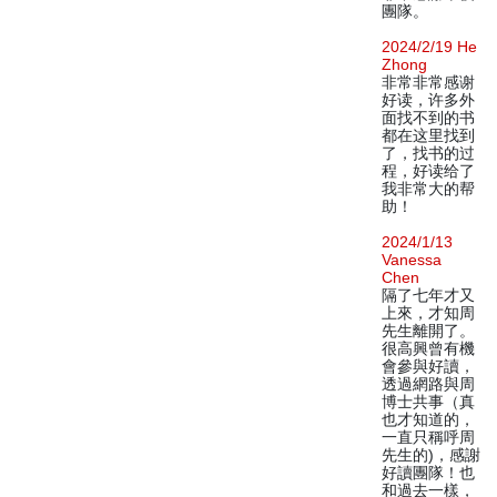
團隊。
2024/2/19 He
Zhong
非常非常感谢
好读，许多外
面找不到的书
都在这里找到
了，找书的过
程，好读给了
我非常大的帮
助！
2024/1/13
Vanessa
Chen
隔了七年才又
上來，才知周
先生離開了。
很高興曾有機
會參與好讀，
透過網路與周
博士共事（真
也才知道的，
一直只稱呼周
先生的)，感謝
好讀團隊！也
和過去一樣，