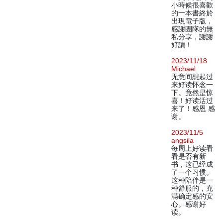
小時候很喜歡
的一本書終於
出現電子版，
感謝團隊的無
私分享，謝謝
好讀！
2023/11/18
Michael
无意间想起过
来好读怀念一
下。竟然是惊
喜！好读活过
来了！感恩 感
谢。
2023/11/5
angsila
每周上好读看
看是否有新
书，这已经成
了一个习惯。
这种陪伴是一
种舒服的，充
满确定感的安
心。感谢好
读。