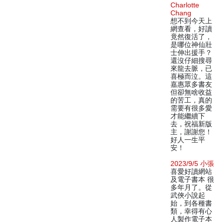
Charlotte
Chang
想不到今天上
網查看，好讀
竟然復活了，
是哪位神仙壯
士伸出援手？
還沒仔細搜尋
來龍去脈，已
喜極而泣。這
嘉惠眾多書友
但卻無啥收益
的苦工，真的
需要有很多愛
才能繼續下
去，祝福新版
主，謝謝您！
好人一生平
安！
2023/9/5 小張
喜愛好讀網站
及電子書本 很
多年月了。從
武俠小說起
始，到各種書
類，幸得有心
人製作電子本