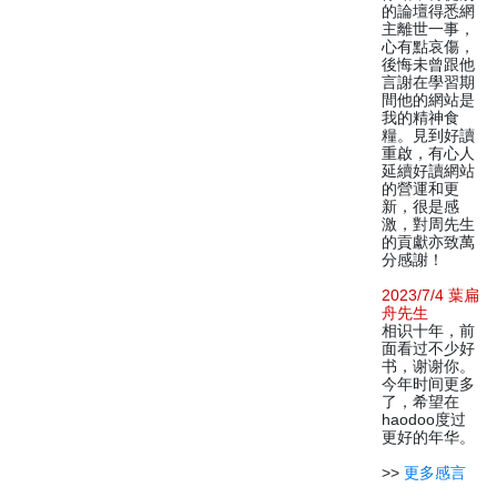
的論壇得悉網
主離世一事，
心有點哀傷，
後悔未曾跟他
言謝在學習期
間他的網站是
我的精神食
糧。見到好讀
重啟，有心人
延續好讀網站
的營運和更
新，很是感
激，對周先生
的貢獻亦致萬
分感謝！
2023/7/4 葉扁
舟先生
相识十年，前
面看过不少好
书，谢谢你。
今年时间更多
了，希望在
haodoo度过
更好的年华。
>>
更多感言