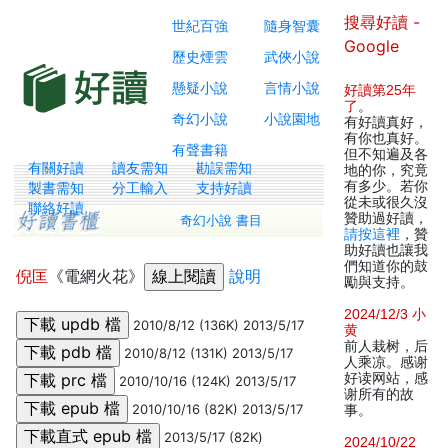
搜尋好讀 -
世紀百強
隨身智囊
Google
歷史煙雲
武俠小說
懸疑小說
言情小說
好讀第25年
了
。
奇幻小說
小說園地
有好讀真好，
有你也真好。
有聲書籍
但不知遍及各
有關好讀
讀友需知
勘誤需知
地的你，究竟
有多少。若你
製書需知
分工輸入
支持好讀
從未或很久沒
聯絡好讀
贊助過好讀，
奇幻小說 書目
請按這裡
，贊
助好讀也讓我
們知道你的鼓
倪匡
《電網火花》
說明
勵與支持。
2024/12/3 小
2010/8/12 (136K) 2013/5/17
黄
前人栽树，后
2010/8/12 (131K) 2013/5/17
人乘凉。感谢
好读网站，感
2010/10/16 (124K) 2013/5/17
谢所有的故
2010/10/16 (82K) 2013/5/17
事。
2013/5/17 (82K)
2024/10/22