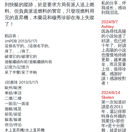
私的分享，伴
到快艇的蹤跡，於是要求方局長派人送上燃
我成长，感动
料。但負責派送燃料的警官，只發現燃料用
到我泪流。
完的直昇機，木蘭花和穆秀珍卻在海上失蹤
2024/9/7
了！
Ashley
因為尋找高陽
勘誤表：
的小說知道了
好讀，也已經
(mPDB 2013/5/17)
十年了。好讀
這個名宇的。/這個名字的。
上高陽的小說
身了。，/身了。
也慢慢地持續
破壤它的/破壞它的
更新，越來越
遊艇繼績向前/遊艇繼續向前
全，而且質量
記億力/記憶力
上佳，值得珍
呆了半響/呆了半晌
藏。感謝好
讀！感謝校對
(邱應琦 2013/5/17)
者！
歐州/歐洲
2024/6/14
車頓/車頂
Skelen
二摟/二樓
第一次知道好
一面渲/一面道
讀是在2011
搖幌/搖晃
年，還記得那
卻晃/卻是
時身在外國的
躲逃/躲避
我要找<那些
停汨/停泊
年>是十分困
木上直昇機/水上直昇機
難，就是好讀