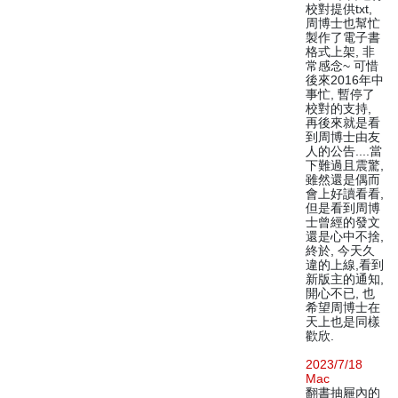
校對提供txt,
周博士也幫忙
製作了電子書
格式上架, 非
常感念~ 可惜
後來2016年中
事忙, 暫停了
校對的支持,
再後來就是看
到周博士由友
人的公告....當
下難過且震驚,
雖然還是偶而
會上好讀看看,
但是看到周博
士曾經的發文
還是心中不捨,
終於, 今天久
違的上線,看到
新版主的通知,
開心不已, 也
希望周博士在
天上也是同樣
歡欣.
2023/7/18
Mac
翻書抽屜內的