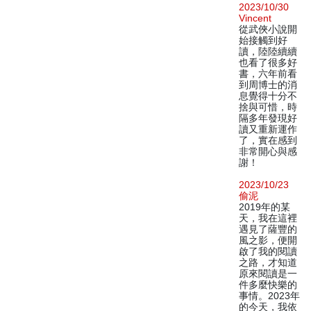
2023/10/30
Vincent
從武俠小說開
始接觸到好
讀，陸陸續續
也看了很多好
書，六年前看
到周博士的消
息覺得十分不
捨與可惜，時
隔多年發現好
讀又重新運作
了，實在感到
非常開心與感
謝！
2023/10/23
偷泥
2019年的某
天，我在這裡
遇見了薩豐的
風之影，便開
啟了我的閱讀
之路，才知道
原來閱讀是一
件多麼快樂的
事情。2023年
的今天，我依