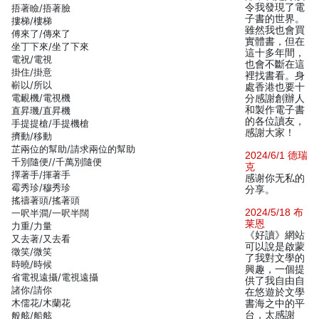
令我發現了電
捂著瞼/捂著臉
子書的世界。
摟梯/樓梯
雖然我也會買
傅來了/傳來了
實體書，但在
坐丁下來/坐了下來
這十多年間，
電祝/電視
也會不斷在這
掛住/掛意
裡找書看。身
嶄以/所以
處香港也要十
電靦機/電視機
分感謝創辦人
和製作電子書
直昇璣/直昇機
的各位讀友，
手提提槍/手提機槍
感謝大家！
擠動/移動
芷兩位的幫助/請求兩位的幫助
2024/6/1 德瑞
千別隨便//千萬別隨便
克
擇著手/揮著手
感谢你无私的
霉秀珍/穆秀珍
分享。
搖禱著頭/搖著頭
2024/5/18 布
一呎半澗/一呎半闊
莱恩
力重/力量
《好讀》網站
又去著/又去看
可以說是啟蒙
徵笑/微笑
了我對文學的
時曉/時候
興趣，一個提
省電視遠攝/電視遠攝
供了我自由自
諸你/請你
在悠遊於文學
木儒花/木蘭花
書海之中的平
台，太感謝
般舷/船舷