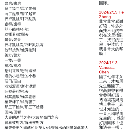
團隊。
曹房/書房
寫了幾句/罵了幾句
2024/2/19 He
向了起來/響了起來
Zhong
抨抨亂跳/呯呯亂跳
非常非常感谢
處得/盧得
好读，许多外
即不能/卻不能
面找不到的书
耽擱看/耽擱著
都在这里找到
鍵音/聲音
了，找书的过
程，好读给了
抨坪亂跳看/呯呯亂跳著
我非常大的帮
他部接到/他竟接到
助！
善方/警方
一雙/一聲
2024/1/13
攪垮/搞垮
Vanessa
想到這襄/想到這裡
Chen
邁的小巷/邊的小巷
隔了七年才又
理田/理由
上來，才知周
先生離開了。
浙浙瀝瀝/淅淅瀝瀝
很高興曾有機
旺視著/望視著
會參與好讀，
極其無敏/極其靈敏
透過網路與周
槍聲絆了/槍聲響了
博士共事（真
那三下槍絆/那三下槍響
也才知道的，
回向/回響
一直只稱呼周
大廈的迪門之旁/大廈的鐵門之旁
先生的)，感謝
冒看被對方/冒著被對方
好讀團隊！也
和過去一樣，
槍聲發出的肆酵如此茂人/槍聲發出的回響如此驚人