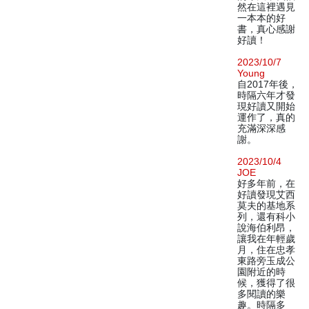
然在這裡遇見
一本本的好
書，真心感謝
好讀！
2023/10/7
Young
自2017年後，
時隔六年才發
現好讀又開始
運作了，真的
充滿深深感
謝。
2023/10/4
JOE
好多年前，在
好讀發現艾西
莫夫的基地系
列，還有科小
說海伯利昂，
讓我在年輕歲
月，住在忠孝
東路旁玉成公
園附近的時
候，獲得了很
多閱讀的樂
趣。時隔多