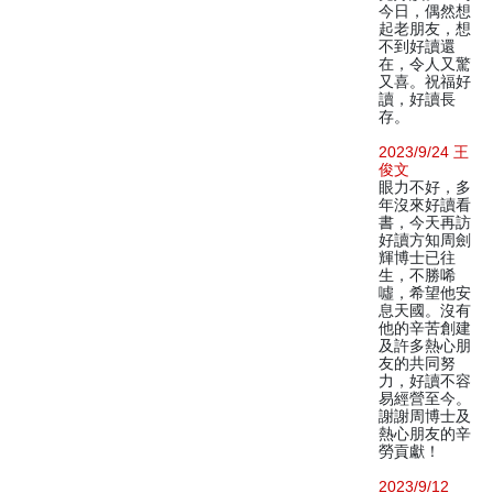
今日，偶然想
起老朋友，想
不到好讀還
在，令人又驚
又喜。祝福好
讀，好讀長
存。
2023/9/24 王
俊文
眼力不好，多
年沒來好讀看
書，今天再訪
好讀方知周劍
輝博士已往
生，不勝唏
噓，希望他安
息天國。沒有
他的辛苦創建
及許多熱心朋
友的共同努
力，好讀不容
易經營至今。
謝謝周博士及
熱心朋友的辛
勞貢獻！
2023/9/12