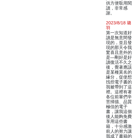
供方便取用閱
讀，非常感
謝。
2023/8/18 璐
羽
第一次知道好
讀是無意間發
現的，並且發
現的那天令我
驚喜且意外的
是—剛好是好
讀復活不久之
後，覺著應該
是某種莫名的
緣分，促使想
找些電子書的
我被帶到了這
裡。這裡有著
各位前輩們辛
苦掃描、品質
極佳的電子
書，讓我這個
後人能夠免費
享用這些書
籍，十分感激
前人的努力讓
我成了書籍的