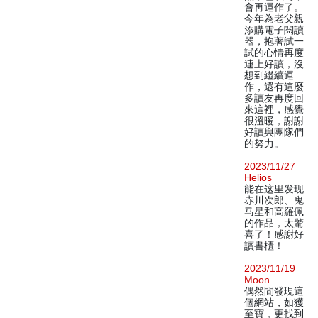
會再運作了。
今年為老父親
添購電子閱讀
器，抱著試一
試的心情再度
連上好讀，沒
想到繼續運
作，還有這麼
多讀友再度回
來這裡，感覺
很溫暖，謝謝
好讀與團隊們
的努力。
2023/11/27
Helios
能在这里发现
赤川次郎、鬼
马星和高羅佩
的作品，太驚
喜了！感謝好
讀書櫃！
2023/11/19
Moon
偶然間發現這
個網站，如獲
至寶，更找到