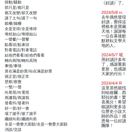
韓動/騷動
《好讀》了。
部只是/都只是
2024/5/8 rc
都又改變/卻又改變
去年偶然發現
講了土句/講了一句
好讀，覺得這
鍛柵/鐵柵
裡根本是寶藏
全是至得/全是堆得
天地！謝謝每
堆杖如山/堆積如山
一位在幕後默
一聲饗/一聲響
默耕耘文學天
點看頭/點著頭
地的人。
對看電話/對著電話
2024/5/7 呢
結他們看看/給他們看看
用好讀許多年
轉向商翔/轉向高翔
了，感謝重新
事憤/事情
更新，也感謝
算在滿是鈔票/站在滿是鈔票
大家的付出！
很正堂/很正常
壁察/察覺
2024/4/4 R
一雙/一聲
這里居然能找
向尾視/向電視
到哈維爾．西
耶拉的書！驚
再譏我/再讓我
喜萬分！希望
發看抖/發著抖
能讀到更多這
好一曾/好一會
位歷史小說大
場了揚手/揚了揚手
師的作品！感
繼績向前/繼續向前
恩每一位好讀
全是一壘整大面額/全是一整疊大面額
團隊！
消談/交談