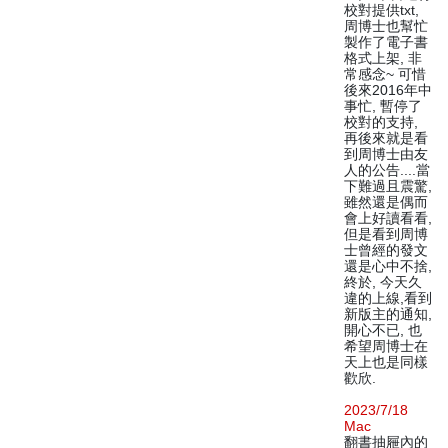
校對提供txt,
周博士也幫忙
製作了電子書
格式上架, 非
常感念~ 可惜
後來2016年中
事忙, 暫停了
校對的支持,
再後來就是看
到周博士由友
人的公告....當
下難過且震驚,
雖然還是偶而
會上好讀看看,
但是看到周博
士曾經的發文
還是心中不捨,
終於, 今天久
違的上線,看到
新版主的通知,
開心不已, 也
希望周博士在
天上也是同樣
歡欣.
2023/7/18
Mac
翻書抽屜內的