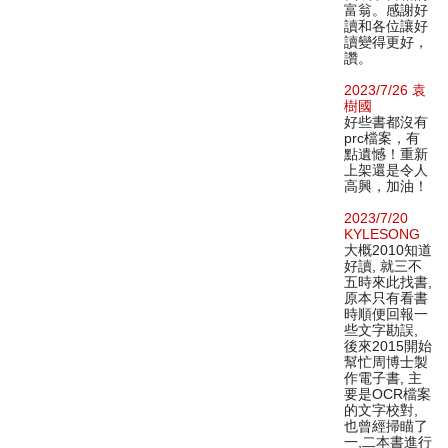
富翁。感謝好
讀和各位讓好
讀變得更好，
讚。
2023/7/26 袁
樹國
好些書都沒有
prc檔案，有
點遺憾！重新
上架還是令人
高興，加油！
2023/7/20
KYLESONG
大概2010知道
好讀, 就三不
五時來此找書,
原本只有看書
時順便回報一
些文字勘誤,
後來2015開始
幫忙周博士製
作電子書, 主
要是OCR檔案
的文字校對,
也曾經掃瞄了
一,二本書進行