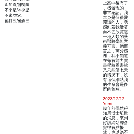
上高中後有了
即知道/卻知道
手機發現的，
不來是/本來是
非常感謝。我
不來/本來
本身是個很愛
他目己/他自己
閱讀的人，我
感到若我活著
而不去欣賞這
一種人類的藝
術那將毫無意
義可言。總而
言之，萬分感
謝，我不知道
在每有能力買
書學校圖書館
又只能借七天
的情況下，沒
有這個網站我
的生命會是多
麼的荒蕪。
2023/12/12
Yumi
幾年前偶然得
知周博士離世
的消息，來到
好讀網站總會
覺得有點悵
然，也以為不