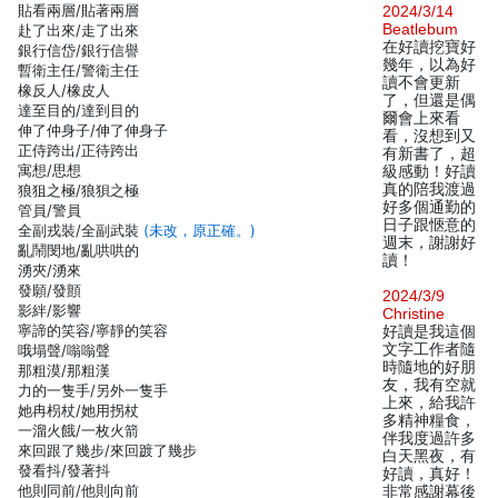
貼看兩層/貼著兩層
2024/3/14
Beatlebum
赴了出來/走了出來
在好讀挖寶好
銀行信岱/銀行信譽
幾年，以為好
暫衛主任/警衛主任
讀不會更新
橡反人/橡皮人
了，但還是偶
達至目的/達到目的
爾會上來看
伸了仲身子/伸了伸身子
看，沒想到又
正侍跨出/正待跨出
有新書了，超
寓想/思想
級感動！好讀
真的陪我渡過
狼狙之極/狼狽之極
好多個通勤的
管員/警員
日子跟愜意的
全副戎裝/全副武裝
(未改，原正確。)
週末，謝謝好
亂鬧閔地/亂哄哄的
讀！
湧夾/湧來
發願/發顫
2024/3/9
影絆/影響
Christine
寧諦的笑容/寧靜的笑容
好讀是我這個
文字工作者隨
哦塌聲/嗡嗡聲
時隨地的好朋
那粗漠/那粗漢
友，我有空就
力的一隻手/另外一隻手
上來，給我許
她冉枴杖/她用拐杖
多精神糧食，
一溜火餓/一枚火箭
伴我度過許多
來回跟了幾步/來回踱了幾步
白天黑夜，有
發看抖/發著抖
好讀，真好！
他則同前/他則向前
非常感謝幕後