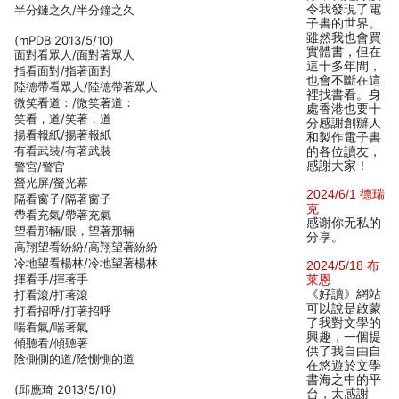
令我發現了電
半分鏈之久/半分鐘之久
子書的世界。
雖然我也會買
(mPDB 2013/5/10)
實體書，但在
面對看眾人/面對著眾人
這十多年間，
指看面對/指著面對
也會不斷在這
陸德帶看眾人/陸德帶著眾人
裡找書看。身
微笑看道：/微笑著道：
處香港也要十
笑看，道/笑著，道
分感謝創辦人
揚看報紙/揚著報紙
和製作電子書
有看武裝/有著武裝
的各位讀友，
感謝大家！
警宮/警官
螢光屏/螢光幕
2024/6/1 德瑞
隔看窗子/隔著窗子
克
帶看充氣/帶著充氣
感谢你无私的
望看那輛/眼，望著那輛
分享。
高翔望看紛紛/高翔望著紛紛
冷地望看楊林/冷地望著楊林
2024/5/18 布
揮看手/揮著手
莱恩
《好讀》網站
打看滾/打著滾
可以說是啟蒙
打看招呼/打著招呼
了我對文學的
喘看氣/喘著氣
興趣，一個提
傾聽看/傾聽著
供了我自由自
陰側側的道/陰惻惻的道
在悠遊於文學
書海之中的平
(邱應琦 2013/5/10)
台，太感謝