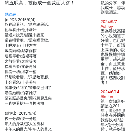
約五呎高，被做成一個蒙面大盜！
私的分享，伴
我成长，感动
到我泪流。
勘誤表
：
(mPDB 2015/9/4)
2024/9/7
然在說看話。/然在說著話。
Ashley
他抹看汗/他抹著汗
因為尋找高陽
話還末說完/話還未說完
的小說知道了
還在唱看歌。/還在唱著歌。
好讀，也已經
十年了。好讀
十哩左石/十哩左右
上高陽的小說
戴看雨帽/戴著雨帽
也慢慢地持續
這裡等看/這裡等著
更新，越來越
之前等看/之前等著
全，而且質量
接看再發/接著再發
上佳，值得珍
握看一柄/握著一柄
藏。感謝好
只是咬看唇。/只是咬著唇。
讀！感謝校對
十分看急/十分著急
者！
警車便己到了/警車便已到了
2024/6/14
沿看她頭/沿著她頭
Skelen
蘭花踞起足尖/蘭花踮起足尖
第一次知道好
一直握看槍/一直握著槍
讀是在2011
年，還記得那
(廖佩彣 2015/9/4)
時身在外國的
後一分錢/後一分鐘
我要找<那些
那人的身裁/那人的身材
年>是十分困
中午人的目光/中年人的目光
難，就是好讀