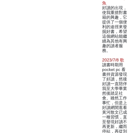
魚
好讀的出現，
使我重措對書
籍的興趣，它
提供了一個便
利的途徑來發
掘好書，希望
這個網站能繼
續為其他有興
趣的讀者服
務。
2023/7/8 歌
讀書時期用
pocket pc 看
書持資源發現
了好讀，然後
好讀一直陪伴
我至大學畢業
然後踏足社
會。雖然工作
事忙，但是上
好讀網閒逛看
黃河散文已成
一種習慣，直
至發現好讀不
再更新，繼而
停站，再從別