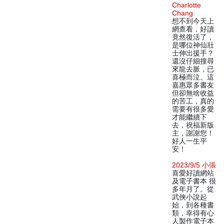
Charlotte
Chang
想不到今天上
網查看，好讀
竟然復活了，
是哪位神仙壯
士伸出援手？
還沒仔細搜尋
來龍去脈，已
喜極而泣。這
嘉惠眾多書友
但卻無啥收益
的苦工，真的
需要有很多愛
才能繼續下
去，祝福新版
主，謝謝您！
好人一生平
安！
2023/9/5 小張
喜愛好讀網站
及電子書本 很
多年月了。從
武俠小說起
始，到各種書
類，幸得有心
人製作電子本