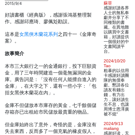
蘇菲
2015/9/4
感謝好讀各界
人士的無私奉
好讀書櫃《經典版》，感謝張鴻基整理製
獻并分享了不
作。感謝邱應琦、廖佩彣勘誤。
同種類的書
藏。在異地難
以購買中文書
這本是
女黑俠木蘭花系列
之四十一《金庫奇
籍，好讀提供
案》。
一個很好的中
文書閱讀平
台。
故事簡介
2024/10/20
本市三大銀行之一的金通銀行，投下巨額資
Tao
粗暴的以信用
金，用了三年時間建造一個毫無漏洞的金
卡感謝好讀團
庫。廣告詞是：「沒有任何人能擅自進入的
隊的無償奉
獻。懇請各位
金庫」，在大字之下，還有一些小字：「包
讀友有錢出
括女黑俠木蘭花在內」。
錢，有力出
力，讓好讀生
生不息，也讓
金庫不但儲放本市庫存的黃金，七千餘個儲
周博士恩澤廣
存箱亦已出租給市民儲放最貴重的物品。
被不熄°
2024/9/13
但金庫始終出了意外，奇怪的是，金庫沒有
maliang
失去東西，反而多了一個充氣的橡皮假人，
感谢好读，无