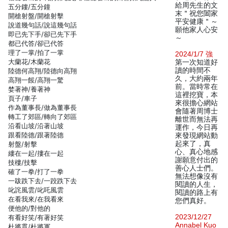
給周先生的文
五分鏤/五分鐘
末＂祝您闔家
開槍射盤/開槍射擊
平安健康＂～
說道幾句話/說這幾句話
願他家人心安
即已先下手/卻已先下手
～
都已代答/卻已代答
理了一掌/拍了一掌
2024/1/7 強
大蘭花/木蘭花
第一次知道好
讀的時間不
陸德何高翔/陸德向高翔
久，大約兩年
高翔一餒/高翔一驚
前。當時常在
婪著神/養著神
這裡挖寶，本
頁子/車子
來很擔心網站
作為董事長/做為董事長
會隨著周博士
轉工了郊區/轉向了郊區
離世而無法再
沿看山坡/沿著山坡
運作，今日再
跟看陸德/跟著陸德
來發現網站動
起來了，真
射盤/射擊
心、真心地感
縷在一起/摟在一起
謝願意付出的
技樓/技擊
善心人士們。
確了一拳/打了一拳
無法想像沒有
一跋跌下去/一跤跌下去
閱讀的人生，
叱詫風雲/叱吒風雲
閱讀的路上有
在看我來/在我看來
您們真好。
便他的/對他的
2023/12/27
有看好笑/有著好笑
Annabel Kuo
杜將貫/杜將軍