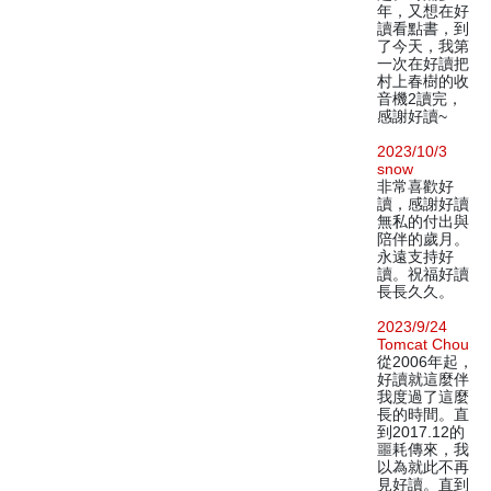
年，又想在好
讀看點書，到
了今天，我第
一次在好讀把
村上春樹的收
音機2讀完，
感謝好讀~
2023/10/3
snow
非常喜歡好
讀，感謝好讀
無私的付出與
陪伴的歲月。
永遠支持好
讀。祝福好讀
長長久久。
2023/9/24
Tomcat Chou
從2006年起，
好讀就這麼伴
我度過了這麼
長的時間。直
到2017.12的
噩耗傳來，我
以為就此不再
見好讀。直到