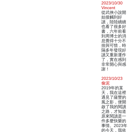
2023/10/30
Vincent
從武俠小說開
始接觸到好
讀，陸陸續續
也看了很多好
書，六年前看
到周博士的消
息覺得十分不
捨與可惜，時
隔多年發現好
讀又重新運作
了，實在感到
非常開心與感
謝！
2023/10/23
偷泥
2019年的某
天，我在這裡
遇見了薩豐的
風之影，便開
啟了我的閱讀
之路，才知道
原來閱讀是一
件多麼快樂的
事情。2023年
的今天，我依