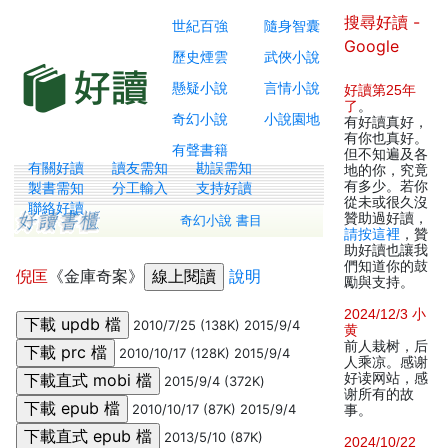
搜尋好讀 -
世紀百強
隨身智囊
Google
歷史煙雲
武俠小說
懸疑小說
言情小說
好讀第25年
了
。
奇幻小說
小說園地
有好讀真好，
有你也真好。
有聲書籍
但不知遍及各
有關好讀
讀友需知
勘誤需知
地的你，究竟
有多少。若你
製書需知
分工輸入
支持好讀
從未或很久沒
聯絡好讀
贊助過好讀，
奇幻小說 書目
請按這裡
，贊
助好讀也讓我
們知道你的鼓
倪匡
《金庫奇案》
說明
勵與支持。
2024/12/3 小
2010/7/25 (138K) 2015/9/4
黄
前人栽树，后
2010/10/17 (128K) 2015/9/4
人乘凉。感谢
好读网站，感
2015/9/4 (372K)
谢所有的故
2010/10/17 (87K) 2015/9/4
事。
2013/5/10 (87K)
2024/10/22