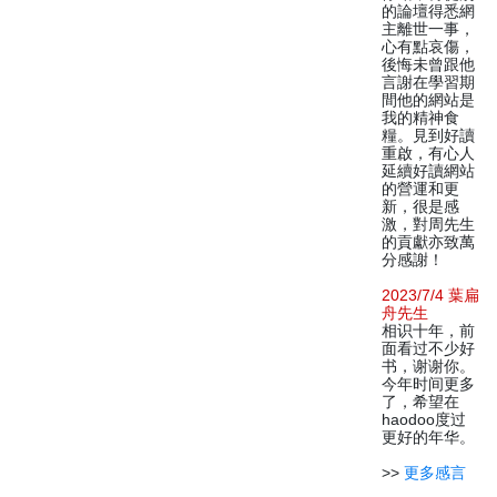
的論壇得悉網
主離世一事，
心有點哀傷，
後悔未曾跟他
言謝在學習期
間他的網站是
我的精神食
糧。見到好讀
重啟，有心人
延續好讀網站
的營運和更
新，很是感
激，對周先生
的貢獻亦致萬
分感謝！
2023/7/4 葉扁
舟先生
相识十年，前
面看过不少好
书，谢谢你。
今年时间更多
了，希望在
haodoo度过
更好的年华。
>>
更多感言