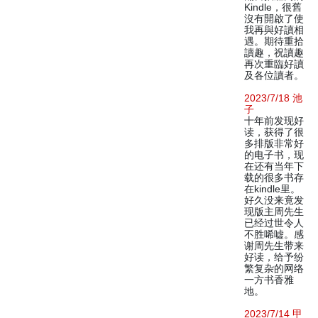
Kindle，很舊
沒有開啟了使
我再與好讀相
遇。期待重拾
讀趣，祝讀趣
再次重臨好讀
及各位讀者。
2023/7/18 池
子
十年前发现好
读，获得了很
多排版非常好
的电子书，现
在还有当年下
载的很多书存
在kindle里。
好久没来竟发
现版主周先生
已经过世令人
不胜唏嘘。感
谢周先生带来
好读，给予纷
繁复杂的网络
一方书香雅
地。
2023/7/14 甲