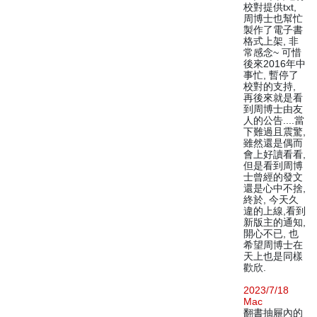
校對提供txt,
周博士也幫忙
製作了電子書
格式上架, 非
常感念~ 可惜
後來2016年中
事忙, 暫停了
校對的支持,
再後來就是看
到周博士由友
人的公告....當
下難過且震驚,
雖然還是偶而
會上好讀看看,
但是看到周博
士曾經的發文
還是心中不捨,
終於, 今天久
違的上線,看到
新版主的通知,
開心不已, 也
希望周博士在
天上也是同樣
歡欣.
2023/7/18
Mac
翻書抽屜內的