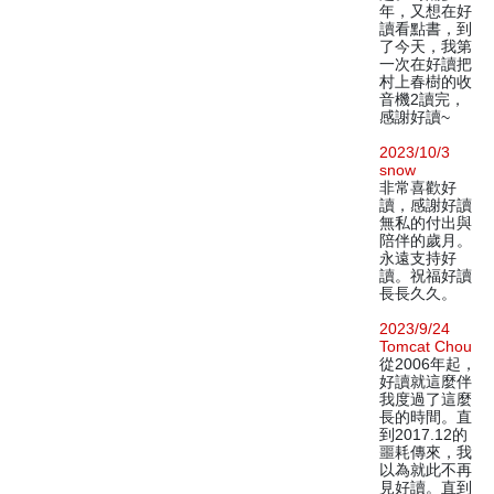
年，又想在好
讀看點書，到
了今天，我第
一次在好讀把
村上春樹的收
音機2讀完，
感謝好讀~
2023/10/3
snow
非常喜歡好
讀，感謝好讀
無私的付出與
陪伴的歲月。
永遠支持好
讀。祝福好讀
長長久久。
2023/9/24
Tomcat Chou
從2006年起，
好讀就這麼伴
我度過了這麼
長的時間。直
到2017.12的
噩耗傳來，我
以為就此不再
見好讀。直到