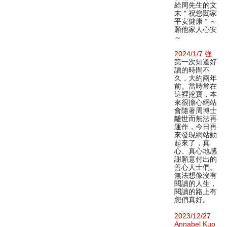
給周先生的文
末＂祝您闔家
平安健康＂～
願他家人心安
～
2024/1/7 強
第一次知道好
讀的時間不
久，大約兩年
前。當時常在
這裡挖寶，本
來很擔心網站
會隨著周博士
離世而無法再
運作，今日再
來發現網站動
起來了，真
心、真心地感
謝願意付出的
善心人士們。
無法想像沒有
閱讀的人生，
閱讀的路上有
您們真好。
2023/12/27
Annabel Kuo