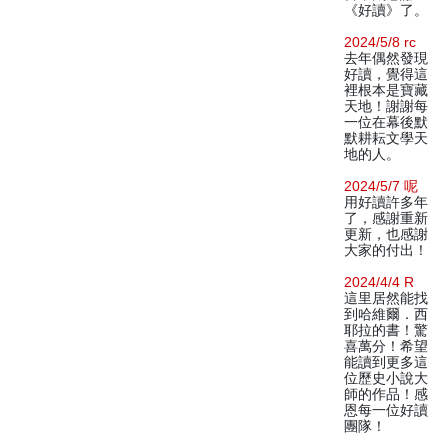
《好讀》了。
2024/5/8 rc
去年偶然發現
好讀，覺得這
裡根本是寶藏
天地！謝謝每
一位在幕後默
默耕耘文學天
地的人。
2024/5/7 呢
用好讀許多年
了，感謝重新
更新，也感謝
大家的付出！
2024/4/4 R
這里居然能找
到哈維爾．西
耶拉的書！驚
喜萬分！希望
能讀到更多這
位歷史小說大
師的作品！感
恩每一位好讀
團隊！