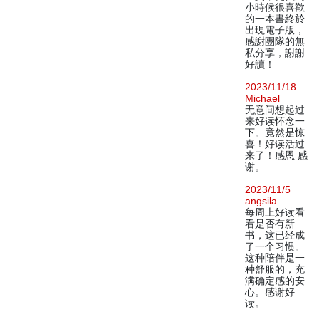
小時候很喜歡
的一本書終於
出現電子版，
感謝團隊的無
私分享，謝謝
好讀！
2023/11/18
Michael
无意间想起过
来好读怀念一
下。竟然是惊
喜！好读活过
来了！感恩 感
谢。
2023/11/5
angsila
每周上好读看
看是否有新
书，这已经成
了一个习惯。
这种陪伴是一
种舒服的，充
满确定感的安
心。感谢好
读。