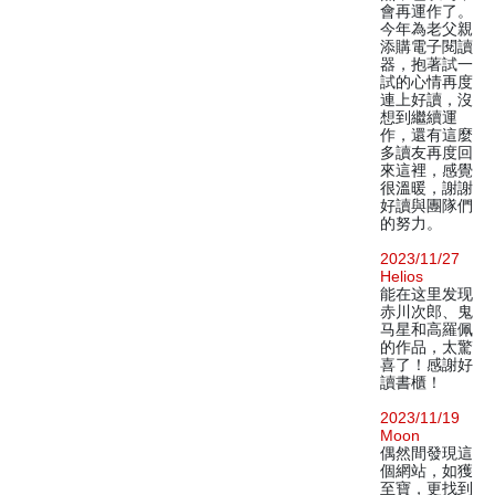
會再運作了。
今年為老父親
添購電子閱讀
器，抱著試一
試的心情再度
連上好讀，沒
想到繼續運
作，還有這麼
多讀友再度回
來這裡，感覺
很溫暖，謝謝
好讀與團隊們
的努力。
2023/11/27
Helios
能在这里发现
赤川次郎、鬼
马星和高羅佩
的作品，太驚
喜了！感謝好
讀書櫃！
2023/11/19
Moon
偶然間發現這
個網站，如獲
至寶，更找到