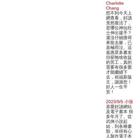
Charlotte
Chang
想不到今天上
網查看，好讀
竟然復活了，
是哪位神仙壯
士伸出援手？
還沒仔細搜尋
來龍去脈，已
喜極而泣。這
嘉惠眾多書友
但卻無啥收益
的苦工，真的
需要有很多愛
才能繼續下
去，祝福新版
主，謝謝您！
好人一生平
安！
2023/9/5 小張
喜愛好讀網站
及電子書本 很
多年月了。從
武俠小說起
始，到各種書
類，幸得有心
人製作電子本