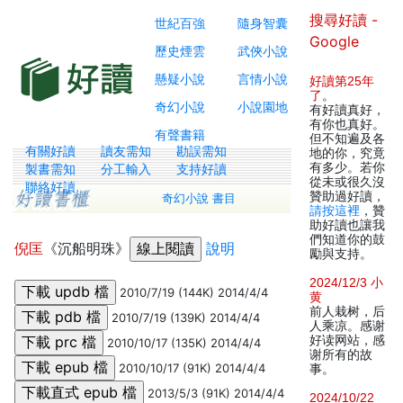
搜尋好讀 -
世紀百強
隨身智囊
Google
歷史煙雲
武俠小說
懸疑小說
言情小說
好讀第25年
了
。
奇幻小說
小說園地
有好讀真好，
有你也真好。
有聲書籍
但不知遍及各
有關好讀
讀友需知
勘誤需知
地的你，究竟
有多少。若你
製書需知
分工輸入
支持好讀
從未或很久沒
聯絡好讀
贊助過好讀，
奇幻小說 書目
請按這裡
，贊
助好讀也讓我
們知道你的鼓
倪匡
《沉船明珠》
說明
勵與支持。
2024/12/3 小
2010/7/19 (144K) 2014/4/4
黄
前人栽树，后
2010/7/19 (139K) 2014/4/4
人乘凉。感谢
好读网站，感
2010/10/17 (135K) 2014/4/4
谢所有的故
2010/10/17 (91K) 2014/4/4
事。
2013/5/3 (91K) 2014/4/4
2024/10/22