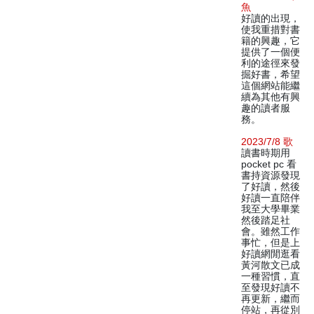
魚
好讀的出現，
使我重措對書
籍的興趣，它
提供了一個便
利的途徑來發
掘好書，希望
這個網站能繼
續為其他有興
趣的讀者服
務。
2023/7/8 歌
讀書時期用
pocket pc 看
書持資源發現
了好讀，然後
好讀一直陪伴
我至大學畢業
然後踏足社
會。雖然工作
事忙，但是上
好讀網閒逛看
黃河散文已成
一種習慣，直
至發現好讀不
再更新，繼而
停站，再從別