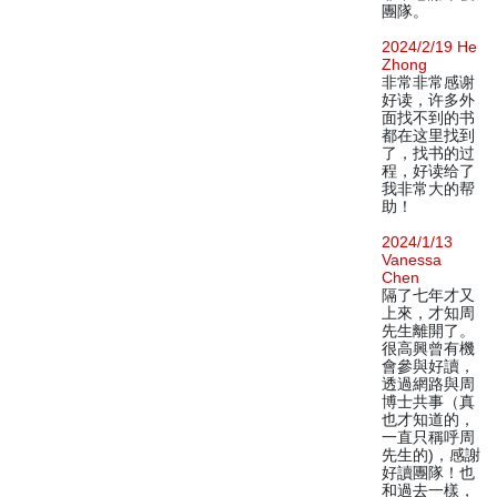
團隊。
2024/2/19 He
Zhong
非常非常感谢
好读，许多外
面找不到的书
都在这里找到
了，找书的过
程，好读给了
我非常大的帮
助！
2024/1/13
Vanessa
Chen
隔了七年才又
上來，才知周
先生離開了。
很高興曾有機
會參與好讀，
透過網路與周
博士共事（真
也才知道的，
一直只稱呼周
先生的)，感謝
好讀團隊！也
和過去一樣，