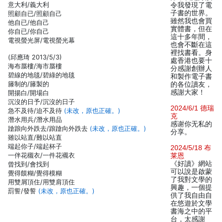
意大利/義大利
令我發現了電
子書的世界。
照顧自已/照顧自己
雖然我也會買
他自已/他自己
實體書，但在
你自已/你自己
這十多年間，
電視螢光屏/電視螢光幕
也會不斷在這
裡找書看。身
(邱應琦 2013/5/3)
處香港也要十
海布蜃樓/海市蜃樓
分感謝創辦人
碧線的地毯/碧綠的地毯
和製作電子書
籐制的/籐製的
的各位讀友，
感謝大家！
開揚白/開場白
沉沒的日予/沉沒的日子
2024/6/1 德瑞
急不及待/迫不及待
(未改，原也正確。)
克
潛水用兵/潛水用品
感谢你无私的
蹌踉向外跌去/踉蹌向外跌去
(未改，原也正確。)
分享。
雖以站直/難以站直
端起你子/端起杯子
2024/5/18 布
一伴花櫬衣/一件花襯衣
莱恩
《好讀》網站
曾找到/會找到
可以說是啟蒙
覺得饃糊/覺得模糊
了我對文學的
用雙屑頂住/用雙肩頂住
興趣，一個提
罰誓/發誓
(未改，原也正確。)
供了我自由自
在悠遊於文學
書海之中的平
台，太感謝