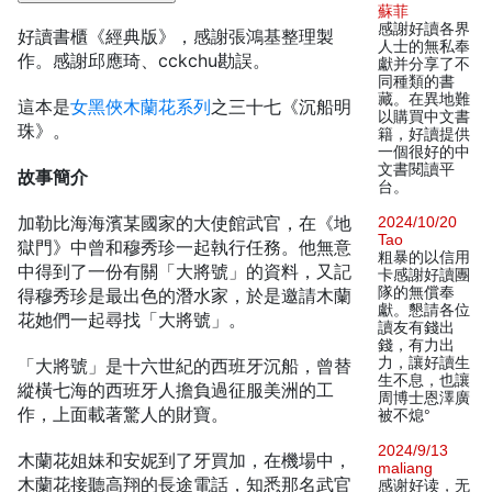
蘇菲
感謝好讀各界
好讀書櫃《經典版》，感謝張鴻基整理製
人士的無私奉
作。感謝邱應琦、cckchu勘誤。
獻并分享了不
同種類的書
藏。在異地難
這本是
女黑俠木蘭花系列
之三十七《沉船明
以購買中文書
珠》。
籍，好讀提供
一個很好的中
文書閱讀平
故事簡介
台。
加勒比海海濱某國家的大使館武官，在《地
2024/10/20
Tao
獄門》中曾和穆秀珍一起執行任務。他無意
粗暴的以信用
中得到了一份有關「大將號」的資料，又記
卡感謝好讀團
隊的無償奉
得穆秀珍是最出色的潛水家，於是邀請木蘭
獻。懇請各位
花她們一起尋找「大將號」。
讀友有錢出
錢，有力出
力，讓好讀生
「大將號」是十六世紀的西班牙沉船，曾替
生不息，也讓
縱橫七海的西班牙人擔負過征服美洲的工
周博士恩澤廣
作，上面載著驚人的財寶。
被不熄°
2024/9/13
木蘭花姐妹和安妮到了牙買加，在機場中，
maliang
木蘭花接聽高翔的長途電話，知悉那名武官
感谢好读，无