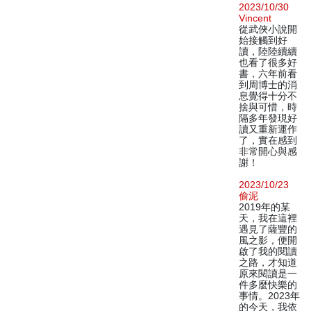
2023/10/30
Vincent
從武俠小說開
始接觸到好
讀，陸陸續續
也看了很多好
書，六年前看
到周博士的消
息覺得十分不
捨與可惜，時
隔多年發現好
讀又重新運作
了，實在感到
非常開心與感
謝！
2023/10/23
偷泥
2019年的某
天，我在這裡
遇見了薩豐的
風之影，便開
啟了我的閱讀
之路，才知道
原來閱讀是一
件多麼快樂的
事情。2023年
的今天，我依