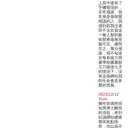
上高中後有了
手機發現的，
非常感謝。我
本身是個很愛
閱讀的人，我
感到若我活著
而不去欣賞這
一種人類的藝
術那將毫無意
義可言。總而
言之，萬分感
謝，我不知道
在每有能力買
書學校圖書館
又只能借七天
的情況下，沒
有這個網站我
的生命會是多
麼的荒蕪。
2023/12/12
Yumi
幾年前偶然得
知周博士離世
的消息，來到
好讀網站總會
覺得有點悵
然，也以為不