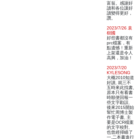
富翁。感謝好
讀和各位讓好
讀變得更好，
讚。
2023/7/26 袁
樹國
好些書都沒有
prc檔案，有
點遺憾！重新
上架還是令人
高興，加油！
2023/7/20
KYLESONG
大概2010知道
好讀, 就三不
五時來此找書,
原本只有看書
時順便回報一
些文字勘誤,
後來2015開始
幫忙周博士製
作電子書, 主
要是OCR檔案
的文字校對,
也曾經掃瞄了
一,二本書進行