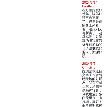
2024/3/14
Beatlebum
在好讀挖寶好
幾年，以為好
讀不會更新
了，但還是偶
爾會上來看
看，沒想到又
有新書了，超
級感動！好讀
真的陪我渡過
好多個通勤的
日子跟愜意的
週末，謝謝好
讀！
2024/3/9
Christine
好讀是我這個
文字工作者隨
時隨地的好朋
友，我有空就
上來，給我許
多精神糧食，
伴我度過許多
白天黑夜，有
好讀，真好！
非常感謝幕後