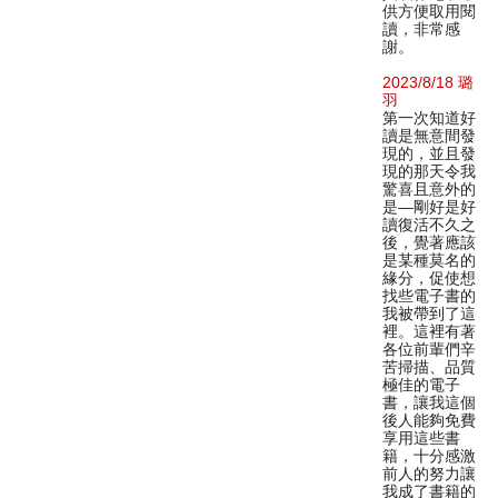
供方便取用閱
讀，非常感
謝。
2023/8/18 璐
羽
第一次知道好
讀是無意間發
現的，並且發
現的那天令我
驚喜且意外的
是—剛好是好
讀復活不久之
後，覺著應該
是某種莫名的
緣分，促使想
找些電子書的
我被帶到了這
裡。這裡有著
各位前輩們辛
苦掃描、品質
極佳的電子
書，讓我這個
後人能夠免費
享用這些書
籍，十分感激
前人的努力讓
我成了書籍的