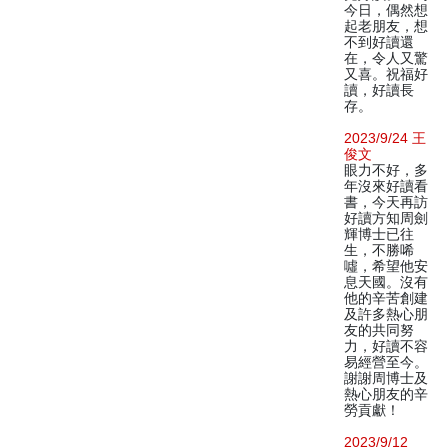
今日，偶然想
起老朋友，想
不到好讀還
在，令人又驚
又喜。祝福好
讀，好讀長
存。
2023/9/24 王
俊文
眼力不好，多
年沒來好讀看
書，今天再訪
好讀方知周劍
輝博士已往
生，不勝唏
噓，希望他安
息天國。沒有
他的辛苦創建
及許多熱心朋
友的共同努
力，好讀不容
易經營至今。
謝謝周博士及
熱心朋友的辛
勞貢獻！
2023/9/12