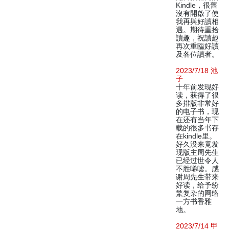
Kindle，很舊
沒有開啟了使
我再與好讀相
遇。期待重拾
讀趣，祝讀趣
再次重臨好讀
及各位讀者。
2023/7/18 池
子
十年前发现好
读，获得了很
多排版非常好
的电子书，现
在还有当年下
载的很多书存
在kindle里。
好久没来竟发
现版主周先生
已经过世令人
不胜唏嘘。感
谢周先生带来
好读，给予纷
繁复杂的网络
一方书香雅
地。
2023/7/14 甲