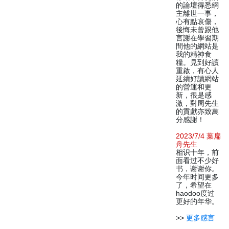
的論壇得悉網
主離世一事，
心有點哀傷，
後悔未曾跟他
言謝在學習期
間他的網站是
我的精神食
糧。見到好讀
重啟，有心人
延續好讀網站
的營運和更
新，很是感
激，對周先生
的貢獻亦致萬
分感謝！
2023/7/4 葉扁
舟先生
相识十年，前
面看过不少好
书，谢谢你。
今年时间更多
了，希望在
haodoo度过
更好的年华。
>>
更多感言