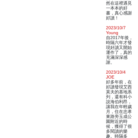
然在這裡遇見
一本本的好
書，真心感謝
好讀！
2023/10/7
Young
自2017年後，
時隔六年才發
現好讀又開始
運作了，真的
充滿深深感
謝。
2023/10/4
JOE
好多年前，在
好讀發現艾西
莫夫的基地系
列，還有科小
說海伯利昂，
讓我在年輕歲
月，住在忠孝
東路旁玉成公
園附近的時
候，獲得了很
多閱讀的樂
趣。時隔多