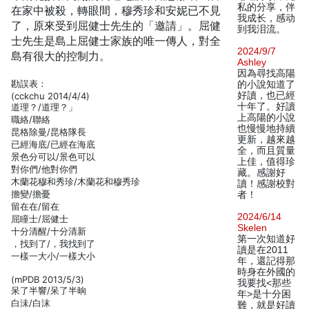
私的分享，伴
在家中被殺，轉眼間，穆秀珍和安妮已不見
我成长，感动
了，原來受到屈健士先生的「邀請」。屈健
到我泪流。
士先生是島上屈健士家族的唯一傳人，對全
2024/9/7
島有很大的控制力。
Ashley
因為尋找高陽
勘誤表：
的小說知道了
好讀，也已經
(cckchu 2014/4/4)
十年了。好讀
道理？/道理？」
上高陽的小說
職絡/聯絡
也慢慢地持續
昆格除曼/昆格隊長
更新，越來越
已經海底/已經在海底
全，而且質量
景色分可以/景色可以
上佳，值得珍
對你們/他對你們
藏。感謝好
木蘭花穆和秀珍/木蘭花和穆秀珍
讀！感謝校對
擔變/擔憂
者！
留在在/留在
2024/6/14
屈瞳士/屈健士
Skelen
十分清醒/十分清新
第一次知道好
，找到了/，我找到了
讀是在2011
一樣一大小/一樣大小
年，還記得那
時身在外國的
(mPDB 2013/5/3)
我要找<那些
呆了半響/呆了半晌
年>是十分困
白沬/白沫
難，就是好讀