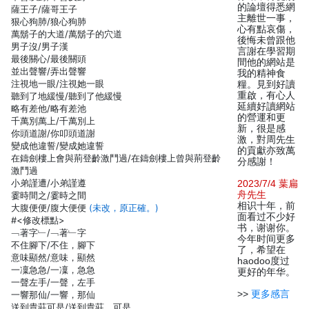
的論壇得悉網
薩王子/薩哥王子
主離世一事，
狠心狗肺/狼心狗肺
心有點哀傷，
萬鬍子的大道/萬鬍子的穴道
後悔未曾跟他
男子沒/男子漢
言謝在學習期
最後關心/最後關頭
間他的網站是
並出聲響/弄出聲響
我的精神食
注視地一眼/注視她一眼
糧。見到好讀
重啟，有心人
聽到了地緩慢/聽到了他緩慢
延續好讀網站
略有差他/略有差池
的營運和更
千萬別萬上/千萬別上
新，很是感
你頭道謝/你叩頭道謝
激，對周先生
變成他違誓/變成她違誓
的貢獻亦致萬
在鑄劍樓上會與荊登齡激鬥過/在鑄劍樓上曾與荊登齡
分感謝！
激鬥過
小弟謹遭/小弟謹遵
2023/7/4 葉扁
舟先生
霎時間之/霎時之間
相识十年，前
大腹便便/腹大便便
(未改，原正確。)
面看过不少好
#<修改標點>
书，谢谢你。
﹁著字﹂/﹁著﹂字
今年时间更多
不住腳下/不住，腳下
了，希望在
意味顯然/意味，顯然
haodoo度过
一凜急急/一凜，急急
更好的年华。
一聲左手/一聲，左手
>>
更多感言
一響那仙/一響，那仙
送到貴莊可是/送到貴莊，可是