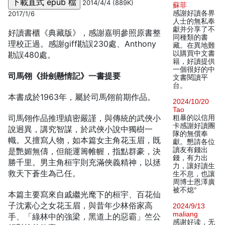
2014/4/4 (889K)
蘇菲
感謝好讀各界
2017/1/6
人士的無私奉
獻并分享了不
好讀書櫃《典藏版》，感謝嘉明參照原書整
同種類的書
理校正過。感謝giff勘誤230處、Anthony
藏。在異地難
以購買中文書
勘誤480處。
籍，好讀提供
一個很好的中
司馬翎《掛劍懸情記》一書提要
文書閱讀平
台。
本書成於1963年，屬於司馬翎前期作品。
2024/10/20
Tao
司馬翎作品推理縝密嚴謹，與傳統的武俠小
粗暴的以信用
卡感謝好讀團
說迥異，講究智謀，於武俠小說中獨樹一
隊的無償奉
幟。又擅寫人物，如本篇女主角花玉眉，既
獻。懇請各位
讀友有錢出
是艷媚無儔，但能運籌帷幄，指點群豪，決
錢，有力出
勝千里。男主角桓宇則充滿俠義精神，以拯
力，讓好讀生
救天下蒼生為己任。
生不息，也讓
周博士恩澤廣
被不熄°
本篇主要寫來自戚繼光麾下的桓宇、百花仙
子沈素心之女花玉眉，與昔年少林俗家高
2024/9/13
maliang
手、「綠林中的強梁，黑道上的惡霸」竺公
感谢好读，无