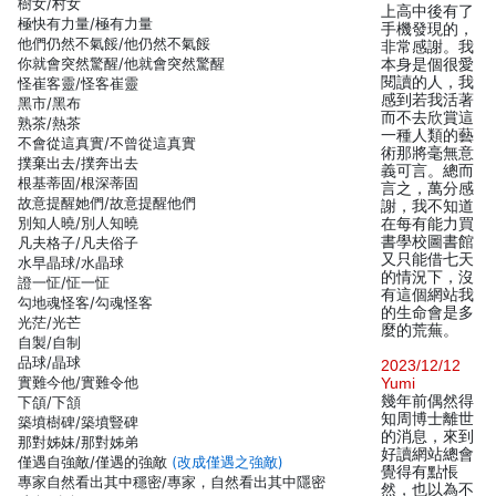
樹女/村女
上高中後有了
極快有力量/極有力量
手機發現的，
他們仍然不氣餒/他仍然不氣餒
非常感謝。我
你就會突然驚醒/他就會突然驚醒
本身是個很愛
閱讀的人，我
怪崔客靈/怪客崔靈
感到若我活著
黑市/黑布
而不去欣賞這
熟茶/熱茶
一種人類的藝
不會從這真實/不曾從這真實
術那將毫無意
撲棄出去/撲奔出去
義可言。總而
根基蒂固/根深蒂固
言之，萬分感
故意提醒她們/故意提醒他們
謝，我不知道
別知人曉/別人知曉
在每有能力買
書學校圖書館
凡夫格子/凡夫俗子
又只能借七天
水早晶球/水晶球
的情況下，沒
證一怔/怔一怔
有這個網站我
勾地魂怪客/勾魂怪客
的生命會是多
光茫/光芒
麼的荒蕪。
自製/自制
品球/晶球
2023/12/12
實難今他/實難令他
Yumi
幾年前偶然得
下頜/下頷
知周博士離世
築墳樹碑/築墳豎碑
的消息，來到
那對姊妹/那對姊弟
好讀網站總會
僅遇自強敵/僅遇的強敵
(改成僅遇之強敵)
覺得有點悵
專家自然看出其中穩密/專家，自然看出其中隱密
然，也以為不