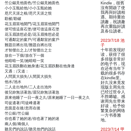
竺公錫見他面色/竺公錫見她面色
Kindle，很舊
沒有開啟了使
小小玉瓶給他/小小玉瓶給她
我再與好讀相
咫尺天涯之根/咫尺天涯之恨
遇。期待重拾
勘被/勘破
讀趣，祝讀趣
花玉眉當地開門/花玉眉當他開門
再次重臨好讀
便可惜這座石堡/便可借這座石堡
及各位讀者。
花玉眉誰想必是/花玉眉推想必是
可通鄰定的窗戶/可通鄰室的窗戶
2023/7/18 池
難題目將出現/難題自將出現
子
十年前发现好
才智傑出之上/才智傑出之士
读，获得了很
放在一下個/放在下一個
多排版非常好
他暗暗一笑/她暗暗一笑
的电子书，现
花玉眉跌翻在她身邊/花玉眉跌翻在他身邊
在还有当年下
又遇：/又道：
载的很多书存
人問莫大損失/人間莫大損失
在kindle里。
他水/池水
好久没来竟发
二人走出地外/二人走出池外
现版主周先生
已经过世令人
後兒妳無須著急/眉兒妳無須著急
不胜唏嘘。感
原來他睡了一日一夜之久/原來她睡了一日一夜之久
谢周先生带来
司徒遺著/司徒峰遺著
好读，给予纷
忽面是在後/忽而在後
繁复杂的网络
竺公銀/竺公錫
一方书香雅
你也看了她的迷/你也著了她的迷
地。
兩人個/兩個人
聽見們的說話/聽見他們的說話
2023/7/14 甲