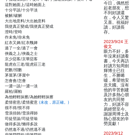
今日，偶然想
這對她面上/這時她面上
起老朋友，想
十分平談/十分平淡
不到好讀還
被解/破解
在，令人又驚
大出地意料/大出她意料
又喜。祝福好
我使真正變成/我便真正變成
讀，好讀長
澄時/登時
存。
作未免/你未免
2023/9/24 王
紅衣又婢/紅衣醜婢
俊文
過了一全/過了一會
眼力不好，多
俠義之上/俠義之士
年沒來好讀看
京少惡客/京華惡客
書，今天再訪
龍虎在三老/龍虎莊三老
好讀方知周劍
把數/招數
輝博士已往
茅屋茅/茅屋中
生，不勝唏
噓，希望他安
怎會會/怎會
息天國。沒有
一濃一談/一濃一淡
他的辛苦創建
羅柏/羅帕
及許多熱心朋
為他輕輕抹擦/為她輕輕抹擦
友的共同努
柔情密意/柔情蜜意
(未改，原正確。)
力，好讀不容
很不得/恨不得
易經營至今。
雪浪排師/雪浪禪師
謝謝周博士及
司徒登諭/司徒登瑜
熱心朋友的辛
勞貢獻！
做得多說/懶得多說
仍然進不過/仍然逃不過
2023/9/12
府第門門前/府第門前