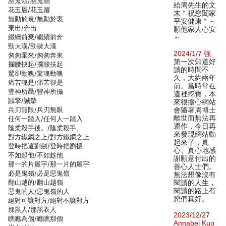
惡鬼領/惡鬼嶺
給周先生的文
花玉層/花玉眉
末＂祝您闔家
無動於袁/無動於衷
平安健康＂～
棄出/奔出
願他家人心安
繼續前棄/繼續前奔
～
勁大漢/勁裝大漢
2024/1/7 強
匆匆棄來/匆匆奔來
第一次知道好
攔腰抉起/攔腰扶起
讀的時間不
驚卻動魄/驚魂動魄
久，大約兩年
痛苦魂是/痛苦卻是
前。當時常在
豐神所聶/豐神所攝
這裡挖寶，本
誠擎/誠摯
來很擔心網站
兵刃無限/兵刃無眼
會隨著周博士
離世而無法再
任何一踏入/任何人一踏入
運作，今日再
陰柔殺手後。/陰柔殺手。
來發現網站動
對方鐵鋼之上/對方鐵鐧之上
起來了，真
登時把這劉劍/登時把劉振
心、真心地感
不如起他/不如趁他
謝願意付出的
那一的片屋宇/那一片的屋宇
善心人士們。
必是鬼嶺/必是惡鬼嶺
無法想像沒有
翻山越的/翻山越嶺
閱讀的人生，
閱讀的路上有
惡鬼的人/惡鬼嶺的人
您們真好。
絕對可讓對方/絕對不讓對方
那黑人/那黑衣人
2023/12/27
瞧瞧為個/瞧瞧那個
Annabel Kuo