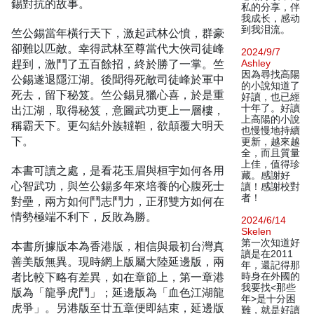
錫對抗的故事。
私的分享，伴
我成长，感动
到我泪流。
竺公錫當年橫行天下，激起武林公憤，群豪
卻難以匹敵。幸得武林至尊當代大俠司徒峰
2024/9/7
趕到，激鬥了五百餘招，終於勝了一掌。竺
Ashley
因為尋找高陽
公錫遂退隱江湖。後聞得死敵司徒峰於軍中
的小說知道了
死去，留下秘笈。竺公錫見獵心喜，於是重
好讀，也已經
十年了。好讀
出江湖，取得秘笈，意圖武功更上一層樓，
上高陽的小說
稱霸天下。更勾結外族韃靼，欲顛覆大明天
也慢慢地持續
下。
更新，越來越
全，而且質量
上佳，值得珍
本書可讀之處，是看花玉眉與桓宇如何各用
藏。感謝好
心智武功，與竺公錫多年來培養的心腹死士
讀！感謝校對
者！
對壘，兩方如何鬥志鬥力，正邪雙方如何在
情勢極端不利下，反敗為勝。
2024/6/14
Skelen
第一次知道好
本書所據版本為香港版，相信與最初台灣真
讀是在2011
善美版無異。現時網上版屬大陸延邊版，兩
年，還記得那
者比較下略有差異，如在章節上，第一章港
時身在外國的
我要找<那些
版為「龍爭虎鬥」；延邊版為「血色江湖龍
年>是十分困
虎爭」。另港版至廿五章便即結束，延邊版
難，就是好讀