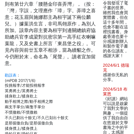
令我發現了電
則有第廿六章「腰懸金印喜弄灣」，（按：
子書的世界。
「灣」字誤，文理應作「璋」字。弄璋之喜
雖然我也會買
意；花玉眉與施娜郡主為桓宇誕下兩位麟
實體書，但在
這十多年間，
兒。）據葉洪生言，非司馬翎原作，為別人
也會不斷在這
所加。該章內容主要為桓宇到邊關總鎮府協
裡找書看。身
助總兵官李成梁對抗密宗第一高手紅衣喇嘛
處香港也要十
分感謝創辦人
葉龍，又及史書上所言「東昌堡之役」。可
和製作電子書
見內容與前廿五章不相涉，當為續貂之作。
的各位讀友，
感謝大家！
今仍附於末，命名為「尾聲」。讀者宜加留
意。
2024/6/1 德瑞
克
感谢你无私的
勘誤表
：
分享。
(mPDB 2017/1/6)
投挑報李/才能投桃報李
2024/5/18 布
英勇將土/英勇將士
莱恩
揉身欺上/猱身欺上
《好讀》網站
動手相博之際/動手相搏之際
可以說是啟蒙
兩支手掌分/兩隻手掌分
了我對文學的
不慣撤賴/不慣撒賴
興趣，一個提
不久已劃出十餘丈/不久已划出十餘丈
供了我自由自
在悠遊於文學
是那倔傲自負/是那倨傲自負
書海之中的平
揉身撲上/猱身撲上
台，太感謝
恐拍只有/恐怕只有