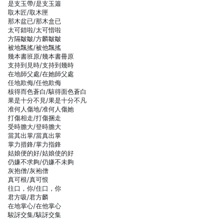
是支玉帶/是支玉簫
取木匠/取木匣
那木盆已/那木盒已
太可錯啦/太可惜啦
方隔皺皺/方麟皺皺
被地飄搖/被他飄搖
幾本書班原/幾本書冊原
支持到見時/支持到幾時
在地師父處/在她師父處
任地欺侮/任他欺侮
核得而色蒼白/駭得面色蒼白
果是十分不見/果是十分不凡
准何人傷地/准何人傷她
打傷相走/打傷捆走
受時膽大/登時膽大
當其出掌/當真出掌
掌力措鋒/掌力指鋒
姑娘便的好/姑娘使的好
仍嫌不求夠/仍嫌不未夠
灰抱僧/灰袍僧
真可根/真可恨
往口，你/住口，你
君方吸/君方麟
在地掌心/在他掌心
駿訝交集/駭訝交集