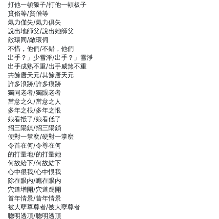
打他一頓飯子/打他一頓板子
貧俗等/貧僧等
氣力僅失/氣力俱失
說出地師父/說出她師父
敵環同/敵環伺
不惜，他們/不錯，他們
出手？」少雪淨/出手？」雪淨
出手成熟不重/出手威煞不重
共餘唐天元/其餘唐天元
許多浪跡/許多痕跡
獨同老者/獨眼老者
當意之久/當意之人
多年之根/多年之恨
娘看抵了/娘看低了
招三陽鎮/招三陽鎖
便對一掌麼/硬對一掌麼
令首在何/令尊在何
的打量地/的打量她
何故給下/何故結下
心中很我/心中恨我
除在眼内/瞧在眼内
穴道增開/穴道踢開
首年情景/昔年情景
被大孽尊尊者/被大孽尊者
聰明透項/聰明透頂