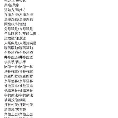
桓公立/桓公玄
柴扇/柴扉
這娃方/這姓方
在衝右撞/左衝右撞
還望怨我/還望恕我
悶惱很/悶惱恨
分尊雖是/令尊雖是
年餘以來？/年餘以來，
誰成難/誰成誰
人居獨足/人屠施獨足
嘴唇暖動/嘴唇囁動
全身黑抱/全身黑袍
井步虛謹/井步虛道
供拱手/拱拱手
比第一拿/比第一掌
增長權謀/擅長權謀
銀劍即君/銀劍郎君
京華使客/京華怪客
被地震退/被他震退
他風道骨/仙風道骨
宇的到法/宇的劍法
被鋼投/被鋼鈸
揮被封架/揮鈸封架
黑市袋/黑布袋
齊槍上去/齊搶上去