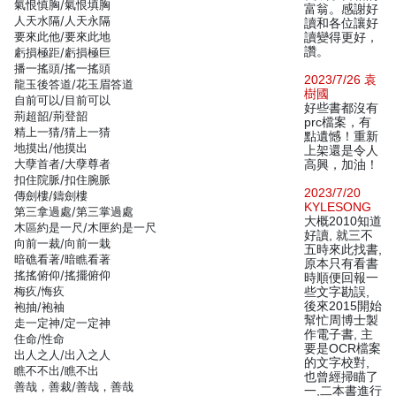
氣恨慎胸/氣恨填胸
富翁。感謝好
人天水隔/人天永隔
讀和各位讓好
要來此他/要來此地
讀變得更好，
讚。
虧損極距/虧損極巨
播一搖頭/搖一搖頭
2023/7/26 袁
龍玉後答道/花玉眉答道
樹國
自前可以/目前可以
好些書都沒有
荊超韶/荊登韶
prc檔案，有
精上一猜/猜上一猜
點遺憾！重新
地摸出/他摸出
上架還是令人
大孽首者/大孽尊者
高興，加油！
扣住院脈/扣住腕脈
2023/7/20
傳劍樓/鑄劍樓
KYLESONG
第三拿過處/第三掌過處
大概2010知道
木區約是一尺/木匣約是一尺
好讀, 就三不
向前一裁/向前一栽
五時來此找書,
暗礁看著/暗瞧看著
原本只有看書
搖搖俯仰/搖擺俯仰
時順便回報一
梅疚/悔疚
些文字勘誤,
後來2015開始
袍抽/袍袖
幫忙周博士製
走一定神/定一定神
作電子書, 主
住命/性命
要是OCR檔案
出人之人/出入之人
的文字校對,
瞧不不出/瞧不出
也曾經掃瞄了
善哉，善裁/善哉，善哉
一,二本書進行