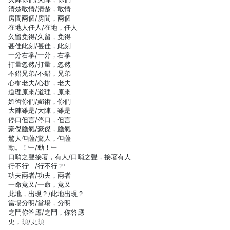
清楚敢情/清楚，敢情
房間兩個/房間，兩個
在地人任人/在地，任人
久留免得/久留，免得
甚佳此刻/甚佳，此刻
一分右掌/一分，右掌
打量忽然/打量，忽然
不錯兄弟/不錯，兄弟
心枷老夫/心枷，老夫
道理原來/道理，原來
媚術你們/媚術，你們
大陣雖是/大陣，雖是
停口但言/停口，但言
豪傑膽氣/豪傑，膽氣
驚人但薩/驚人，但薩
動。！﹂/動！﹂
口哨之聲接著，有人/口哨之聲，接著有人
行不行﹂/行不行？﹂
功夫兩者/功夫，兩者
一命竟又/一命，竟又
此地，出現？/此地出現？
當場分明/當場，分明
之鬥你答應/之鬥，你答應
更，須/更須