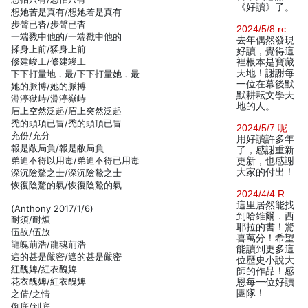
《好讀》了。
想她苦是真有/想她若是真有
步聲已沓/步聲已杳
2024/5/8 rc
一端戮中他的/一端戳中他的
去年偶然發現
揉身上前/猱身上前
好讀，覺得這
修建峻工/修建竣工
裡根本是寶藏
天地！謝謝每
下下打量地，最/下下打量她，最
一位在幕後默
她的脈博/她的脈搏
默耕耘文學天
淵渟獄峙/淵渟嶽峙
地的人。
眉上空然泛起/眉上突然泛起
禿的頭項已冒/禿的頭頂已冒
2024/5/7 呢
充份/充分
用好讀許多年
報是敞局負/報是敝局負
了，感謝重新
弟迫不得以用毒/弟迫不得已用毒
更新，也感謝
大家的付出！
深沉陰騖之士/深沉陰鷙之士
恢復陰騖的氣/恢復陰鷙的氣
2024/4/4 R
這里居然能找
(Anthony 2017/1/6)
到哈維爾．西
耐須/耐煩
耶拉的書！驚
伍故/伍放
喜萬分！希望
龍魄荊浩/龍魂荊浩
能讀到更多這
這的甚是嚴密/遮的甚是嚴密
位歷史小說大
紅醜婢/紅衣醜婢
師的作品！感
花衣醜婢/紅衣醜婢
恩每一位好讀
團隊！
之倩/之情
倒底/到底