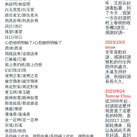
年，又想在好
匆促問/匆促間
讀看點書，到
白玉窯窯/白玉窯
了今天，我第
跟住老丈/跟住老夫
一次在好讀把
用具折辱/刑具折辱
村上春樹的收
訣計/決計
音機2讀完，
搖望/遙望
感謝好讀~
往口/住口
2023/10/3
心想他明明輸了/心想她明明輸了
snow
西堵/西渚
非常喜歡好
我樣說來/這樣說來
讀，感謝好讀
已被被/已被
無私的付出與
面上舊仍然/面上仍然
陪伴的歲月。
幻幻現/幻現
永遠支持好
迷惘之客/迷惘之容
讀。祝福好讀
被空飛來/破空飛來
長長久久。
再走對策/再定對策
2023/9/24
青玉聘/青玉驄
Tomcat Chou
眼神加電/眼神如電
從2006年起，
那老姐道/那老娘道
好讀就這麼伴
捲援/捲搓
我度過了這麼
運魂香/返魂香
長的時間。直
走一定神/定一定神
到2017.12的
百瑤/呂瑤
噩耗傳來，我
以為就此不再
收惡拾/收拾
見好讀。直到
手指碰上此外，使即中毒/手指碰上此針，便即中毒