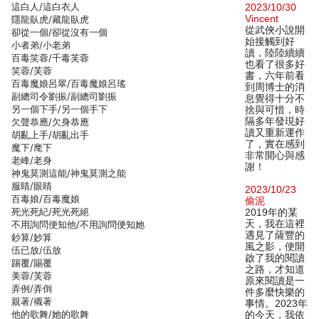
這白人/這白衣人
2023/10/30
Vincent
隱龍臥虎/藏龍臥虎
從武俠小說開
卻從一個/卻從沒有一個
始接觸到好
小者弟/小老弟
讀，陸陸續續
百毒笑蓉/千毒芙蓉
也看了很多好
笑蓉/芙蓉
書，六年前看
百毒魔娘呂翠/百毒魔娘呂瑤
到周博士的消
副總司令劉振/副總司劉振
息覺得十分不
另一個下手/另一個手下
捨與可惜，時
隔多年發現好
欠聲恭應/欠身恭應
讀又重新運作
胡亂上手/胡亂出手
了，實在感到
魔下/麾下
非常開心與感
老峰/老身
謝！
神鬼莫測這能/神鬼莫測之能
服睛/眼睛
2023/10/23
百毒娘/百毒魔娘
偷泥
死光死紀/死光死絕
2019年的某
天，我在這裡
不用詢問便知他/不用詢問便知她
遇見了薩豐的
鈔算/妙算
風之影，便開
伍已放/伍放
啟了我的閱讀
踢覆/賜覆
之路，才知道
美蓉/芙蓉
原來閱讀是一
弄例/弄倒
件多麼快樂的
親著/襯著
事情。2023年
他的歌舞/她的歌舞
的今天，我依