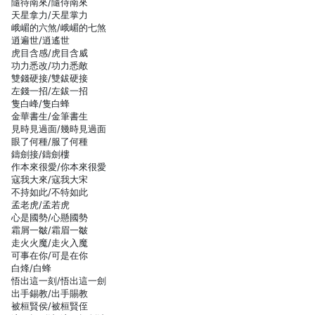
隨待南來/隨侍南來
天星拿力/天星掌力
峨嵋的六煞/峨嵋的七煞
逍遍世/逍遙世
虎目含感/虎目含威
功力悉改/功力悉敵
雙錢硬接/雙鈸硬接
左錢一招/左鈸一招
隻白峰/隻白蜂
金華書生/金筆書生
見時見過面/幾時見過面
眼了何種/服了何種
鑄劍接/鑄劍樓
作本來很愛/你本來很愛
寇我大來/寇我大宋
不持如此/不特如此
孟老虎/孟若虎
心是國勢/心懸國勢
霜屑一皺/霜眉一皺
走火火魔/走火入魔
可事在你/可是在你
白烽/白蜂
悟出這一刻/悟出這一劍
出手錫教/出手賜教
被桓賢侯/被桓賢侄