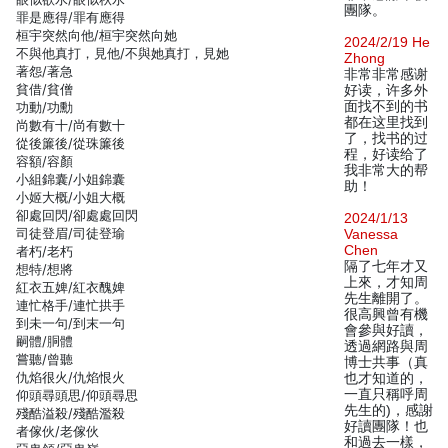
團隊。
罪是應得/罪有應得
桓宇突然向他/桓宇突然向她
2024/2/19 He
不與他真打，見他/不與她真打，見她
Zhong
著怨/著急
非常非常感谢
貧借/貧僧
好读，许多外
面找不到的书
功動/功勳
都在这里找到
尚數有十/尚有數十
了，找书的过
從後簾後/從珠簾後
程，好读给了
容額/容顏
我非常大的帮
小組錦囊/小姐錦囊
助！
小姬大概/小姐大概
卻處回閃/卻處處回閃
2024/1/13
司徒登眉/司徒登瑜
Vanessa
Chen
者朽/老朽
隔了七年才又
想特/想將
上來，才知周
紅衣五婢/紅衣醜婢
先生離開了。
連忙格手/連忙拱手
很高興曾有機
到未一句/到末一句
會參與好讀，
嗣體/胴體
透過網路與周
嘗聽/曾聽
博士共事（真
仇焰很火/仇焰恨火
也才知道的，
一直只稱呼周
仰頭尋頭思/仰頭尋思
先生的)，感謝
殘酷溢殺/殘酷濫殺
好讀團隊！也
者傢伙/老傢伙
和過去一樣，