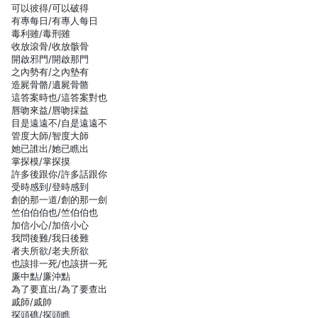
可以彼得/可以破得
有專每日/有專人每日
毒利雖/毒刑雖
收放滾骨/收放骸骨
開啟邪門/開啟那門
之內勢有/之內墊有
造屍骨骼/遺屍骨骼
這答案時也/這答案對也
唇吻來益/唇吻採益
目是遠遠不/自是遠遠不
管度大師/智度大師
她已誰出/她已瞧出
掌探模/掌探摸
許多後跟你/許多話跟你
受時感到/登時感到
創的那一道/創的那一劍
竺伯伯伯也/竺伯伯也
加信小心/加倍小心
我問後難/我日後難
者夫所欲/老夫所欲
也該排一死/也該拼一死
廉中點/廉沖點
為了要直出/為了要查出
戚師/戚帥
探頭礁/探頭瞧