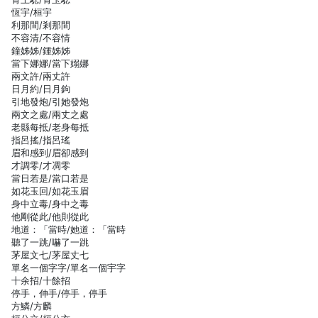
恆宇/桓宇
利那間/剎那間
不容清/不容情
鐘姊姊/鍾姊姊
當下娜娜/當下嫋娜
兩文許/兩丈許
日月約/日月鉤
引地發炮/引她發炮
兩文之處/兩丈之處
老縣每抵/老身每抵
指呂搖/指呂瑤
眉和感到/眉卻感到
才調零/才凋零
當日若是/當口若是
如花玉回/如花玉眉
身中立毒/身中之毒
他剛從此/他則從此
地道：「當時/她道：「當時
聽了一跳/嚇了一跳
茅屋文七/茅屋丈七
單名一個字字/單名一個宇字
十余招/十餘招
停手，伸手/停手，停手
方鱗/方麟