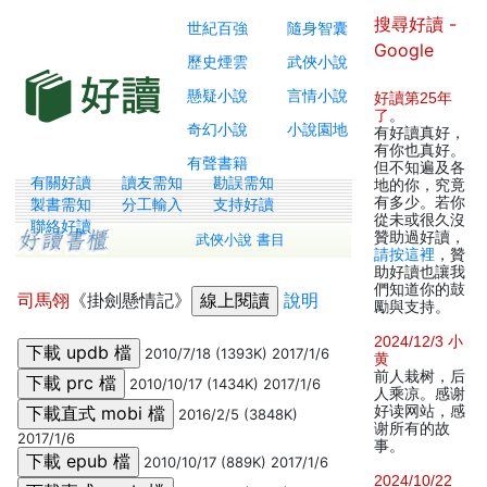
搜尋好讀 -
世紀百強
隨身智囊
Google
歷史煙雲
武俠小說
懸疑小說
言情小說
好讀第25年
了
。
奇幻小說
小說園地
有好讀真好，
有你也真好。
有聲書籍
但不知遍及各
有關好讀
讀友需知
勘誤需知
地的你，究竟
有多少。若你
製書需知
分工輸入
支持好讀
從未或很久沒
聯絡好讀
贊助過好讀，
武俠小說 書目
請按這裡
，贊
助好讀也讓我
們知道你的鼓
司馬翎
《掛劍懸情記》
說明
勵與支持。
2024/12/3 小
2010/7/18 (1393K) 2017/1/6
黄
前人栽树，后
2010/10/17 (1434K) 2017/1/6
人乘凉。感谢
好读网站，感
2016/2/5 (3848K)
谢所有的故
2017/1/6
事。
2010/10/17 (889K) 2017/1/6
2024/10/22