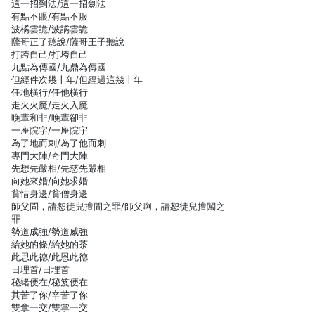
這一招到法/這一招劍法
有點不眼/有點不服
波橘雲詭/波譎雲詭
薩哥正了聽說/薩哥王子聽說
打跨自己/打垮自己
九點為傳國/九鼎為傳國
但經件次幾十年/但經過這幾十年
任地橫行/任他橫行
走火火魔/走火入魔
晚輩和非/晚輩卻非
一座院字/一座院宇
為了地而刺/為了他而刺
專門大陣/奇門大陣
先想先嚴相/先慈先嚴相
向她來婚/向她求婚
貧惜身邊/貧僧身邊
師父問，請恕徒兒擅間之罪/師父啊，請恕徒兒擅闖之
罪
勢道成強/勢道威強
給她的條/給她的茶
此思此德/此恩此德
日理首/日埋首
秘緒便在/秘笈便在
其苦了你/辛苦了你
雙拿一交/雙掌一交