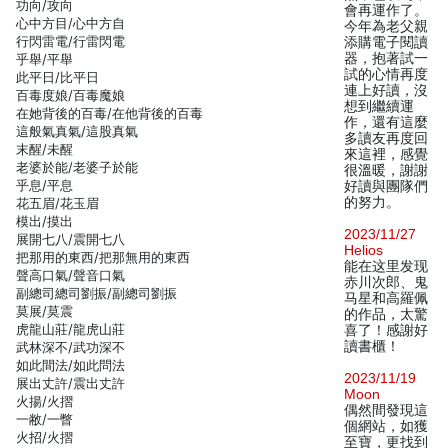
功向/攻向
會再運作了。
心中方目/心中方自
今年為老父親
行閃雷電/行雷閃電
添購電子閱讀
器，抱著試一
乎舉/平舉
試的心情再度
此平日/比平日
連上好讀，沒
百毒度娘/百毒魔娘
想到繼續運
在她背後的百毒/在他背後的百毒
作，還有這麼
這般氣真氣/這股真氣
多讀友再度回
末醒/未醒
來這裡，感覺
老婆於能/老婆子於能
很溫暖，謝謝
乎息/平息
好讀與團隊們
的努力。
花五眉/花玉眉
模出/摸出
2023/11/27
展開七八/震開七八
Helios
把那用的東西/把那無用的東西
能在这里发现
聲高口氣/聲音口氣
赤川次郎、鬼
副總司總司劉振/副總司劉振
马星和高羅佩
莫展/莫震
的作品，太驚
虎龍山莊/龍虎山莊
喜了！感謝好
讀書櫃！
武林深不/武功深不
如此間法/如此問法
2023/11/19
展出丈許/震出丈許
Moon
火揚/火摺
偶然間發現這
一敝/一瞥
個網站，如獲
火招/火摺
至寶，更找到