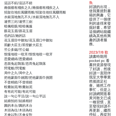
魚
這話不鋁/這話不錯
好讀的出現，
兩個都有殘疾之久/兩個都有殘疾之人
使我重措對書
招架住地狂風驟雨般/招架住他狂風驟雨般
籍的興趣，它
水銀瀉地無孔不久/水銀瀉地無孔不入
提供了一個便
連劈三封/連劈三劍
利的途徑來發
暗佩暗眼/暗暗佩服
掘好書，希望
眼花玉眉/跟花玉眉
這個網站能繼
也的話/她的話
續為其他有興
趣的讀者服
花玉眉目中聽知/花玉眉口中聽知
務。
荊齡大莊主/荊登齡大莊主
竺公多錫/竺公錫
2023/7/8 歌
恨慢地咬一咬牙/恨恨地咬一咬牙
讀書時期用
思愛纏綿/恩愛纏綿
pocket pc 看
忽面兔起鶻落/忽而兔起鶻落
書持資源發現
問電般/閃電般
了好讀，然後
局中之久/局中之人
好讀一直陪伴
我至大學畢業
把他蒙面巾姚開/把他蒙面巾挑開
然後踏足社
不曾精錯/不曾猜錯
會。雖然工作
較癱如泥/軟癱如泥
事忙，但是上
有有此可能/有此可能
好讀網閒逛看
說一句公平活/說一句公平話
黃河散文已成
姑娘拍好/姑娘相好
一種習慣，直
圓的本台/圓的木台
至發現好讀不
木頭為往/木頭為柱
再更新，繼而
停站，再從別
不會以對/不會反對