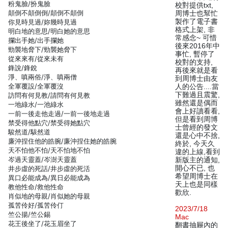
粉鬼臉/扮鬼臉
校對提供txt,
顛倒不顛倒倒/顛倒不顛倒
周博士也幫忙
製作了電子書
你見時見過/妳幾時見過
格式上架, 非
明白地的意思/明白她的意思
常感念~ 可惜
攔出手她/出手攔她
後來2016年中
勁襲地脅下/勁襲她脅下
事忙, 暫停了
從來來有/從來未有
校對的支持,
鋒說/鋒銳
再後來就是看
淨、嗔兩俗/淨、嗔兩僧
到周博士由友
全軍覆設/全軍覆沒
人的公告....當
下難過且震驚,
訪問有何見教/請問有何見教
雖然還是偶而
一地綠水/一池綠水
會上好讀看看,
一前一後走他走過/一前一後地走過
但是看到周博
禁受得他點穴/禁受得她點穴
士曾經的發文
駿然道/駭然道
還是心中不捨,
廉沖捏住他的皓腕/廉沖捏住她的皓腕
終於, 今天久
天不怕他不怕/天不怕地不怕
違的上線,看到
岑過天靈蓋/岑澍天靈蓋
新版主的通知,
開心不已, 也
井步虛的死話/井步虛的死活
希望周博士在
異口必能成為/異日必能成為
天上也是同樣
教他性命/救他性命
歡欣.
肖似地的母親/肖似她的母親
孤苦伶好/孤苦伶仃
2023/7/18
竺公揚/竺公錫
Mac
花王後坐了/花玉眉坐了
翻書抽屜內的