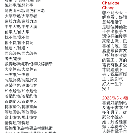
Charlotte
婉的事/婉兒的事
Chang
龍虎山三老/龍虎莊三老
想不到今天上
大孽尊老/大孽尊者
網查看，好讀
這股力適/這股力道
竟然復活了，
中年大雙/中年大漢
是哪位神仙壯
士伸出援手？
仙掌人/仙人掌
還沒仔細搜尋
找不信/我不信
來龍去脈，已
卻不答/卻不答允
喜極而泣。這
她追：/她道：
嘉惠眾多書友
面合怒色/面含怒色
但卻無啥收益
者夫/老夫
的苦工，真的
很得咬碎鋼牙/恨得咬碎鋼牙
需要有很多愛
大率尊者/大孽尊者
才能繼續下
去，祝福新版
一團市/一團布
主，謝謝您！
忽隱忽視/忽隱忽現
好人一生平
洞帶他客/洞簫仙客
安！
如今起他/如今趁他
若是約地/若是約他
2023/9/5 小張
百劍蘭人/百劍主人
喜愛好讀網站
轉眼望位/轉眼望向
及電子書本 很
等地回答/等他回答
多年月了。從
武俠小說起
寫上恢復/馬上恢復
始，到各種書
情得動/請得動
類，幸得有心
要施術使施術/要施術便施術
人製作電子本