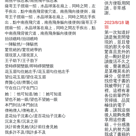
南燕不假思索/南燕飛不假思索
供方便取用閱
薩哥王子摺扇一招，水晶球落在扇上，同時之間，左
讀，非常感
手疾出，點中南燕飛背後穴道。南燕飛向後便倒，薩
謝。
哥王子摺扇一招，水晶球落在扇上，同時之間左手疾
出，點中南燕飛穴道，南燕飛身軀向後便倒/薩哥王子
2023/8/18 璐
羽
摺扇一招，水晶球落在扇上，同時之間左手疾出，點
第一次知道好
中南燕飛背後穴道，南燕飛身軀向後便倒
讀是無意間發
抬頭礁時/抬頭瞧時
現的，並且發
一陣駿然/一陣駭然
現的那天令我
驚世絕的/驚世絕學的
驚喜且意外的
環現眾人/環視眾人
是—剛好是好
王子助下/王子肋下
讀復活不久之
受時睜開雙眼/即時睜開雙眼
後，覺著應該
是某種莫名的
花玉眉勾住她左手/花玉眉勾住他左手
緣分，促使想
望位花玉眉/望住花玉眉
找些電子書的
齊龔心頭/齊襲心頭
我被帶到了這
守在住口/守在門口
裡。這裡有著
她︙︙他可知道/她︙︙她可知道
各位前輩們辛
望也不她一眼/望也不望她一眼
苦掃描、品質
本門到法/本門劍法
極佳的電子
書，讓我這個
僧袍僧人/僧袍老人
後人能夠免費
是花仙子沈素心/是百花仙子沈素心
享用這些書
沉哀之客/沉哀之容
籍，十分感激
決計前會見她/決計前往會見她
前人的努力讓
我多許不及/我許多不及
我成了書籍的