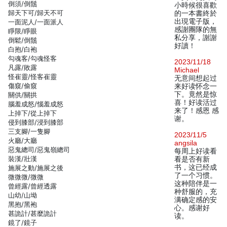
倒須/倒鬚
小時候很喜歡
歸天下可/歸天不可
的一本書終於
出現電子版，
一面泥人/一面派人
感謝團隊的無
睜限/睜眼
私分享，謝謝
倒鬆/倒鬚
好讀！
白抱/白袍
勾魂客/勾魂怪客
2023/11/18
凡露/敗露
Michael
怪崔靈/怪客崔靈
无意间想起过
傷窺/偷窺
来好读怀念一
下。竟然是惊
關供/關拱
喜！好读活过
腦羞成怒/惱羞成怒
来了！感恩 感
上掉下/從上掉下
谢。
侵到膝部/浸到膝部
三支腳/一隻腳
2023/11/5
火廳/大廳
angsila
惡鬼總司/惡鬼嶺總司
每周上好读看
裝漢/壯漢
看是否有新
书，这已经成
施展之動/施展之後
了一个习惯。
微微微/微微
这种陪伴是一
曾經露/曾經透露
种舒服的，充
山幼/山坳
满确定感的安
黑抱/黑袍
心。感谢好
甚詭計/甚麼詭計
读。
鏡了/鏡子