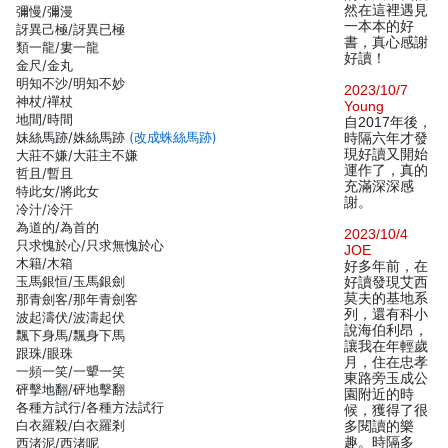
然在這裡遇見
彌慢/彌漫
一本本的好
訝異己極/訝異已極
書，真心感謝
類一龍/婁一龍
好讀！
金尺/金丸
明知不沙/明知不妙
2023/10/7
神杖/禪杖
Young
地間/時間
自2017年後，
妹絲馬跡/姝絲馬跡
(改成蛛絲馬跡)
時隔六年才發
現好讀又開始
大莊不嫌/大莊主不嫌
運作了，真的
哲且/暫且
充滿深深感
特此女/將此女
謝。
冷汁/冷汗
為道的/為首的
2023/10/4
只求愧於心/只求無愧於心
JOE
木籍/木箱
好多年前，在
玉馬銀恒/玉馬銀劍
好讀發現艾西
莫夫的基地系
那青劍客/那年青劍客
列，還有科小
波起濤伏/波濤起伏
說海伯利昂，
飄下身馬/飄身下馬
讓我在年輕歲
跟珠/眼珠
月，住在忠孝
一頻一笑/一顰一笑
東路旁玉成公
砰擊地翻/砰地擊翻
園附近的時
各種方試行/各種方法試行
候，獲得了很
白衣羅殺/白衣羅剎
多閱讀的樂
趣。時隔多
西渚泥/西渚呢