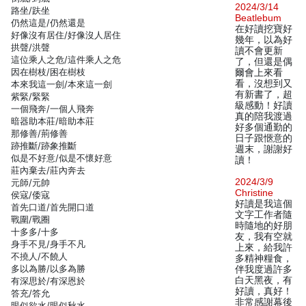
2024/3/14
路坐/趺坐
Beatlebum
仍然這是/仍然還是
在好讀挖寶好
好像沒有居住/好像沒人居住
幾年，以為好
拱聲/洪聲
讀不會更新
這位乘人之危/這件乘人之危
了，但還是偶
因在樹枝/困在樹枝
爾會上來看
看，沒想到又
本來我這一劍/本來這一劍
有新書了，超
紫緊/緊緊
級感動！好讀
一個飛奔/一個人飛奔
真的陪我渡過
暗器助本莊/暗助本莊
好多個通勤的
那修善/荊修善
日子跟愜意的
跡推斷/跡象推斷
週末，謝謝好
似是不好意/似是不懷好意
讀！
莊內棄去/莊內奔去
2024/3/9
元師/元帥
Christine
侯寇/倭寇
好讀是我這個
首先口道/首先開口道
文字工作者隨
戰圍/戰圈
時隨地的好朋
十多多/十多
友，我有空就
身手不見/身手不凡
上來，給我許
不撓人/不饒人
多精神糧食，
多以為勝/以多為勝
伴我度過許多
白天黑夜，有
有深思於/有深恩於
好讀，真好！
答充/答允
非常感謝幕後
眼似欲水/眼似秋水