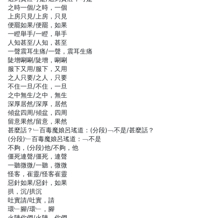
之時一個/之時，一個
上房只見/上房，只見
便罷如果/便罷，如果
一瞪舉手/一瞪，舉手
人知甚至/人知，甚至
一聲震耳生痛/一聲，震耳生痛
陡增唰唰/陡增，唰唰
服下又用/服下，又用
之人只要/之人，只要
不住一旦/不住，一旦
之中無生/之中，無生
深厚居然/深厚，居然
傾盆四周/傾盆，四周
留意果然/留意，果然
甚麼話？﹂百毒魔娘呂瑤道：(分段)﹁不是/甚麼話？
(分段)﹂百毒魔娘呂瑤道：﹁不是
不夠，(分段)他/不夠，他
僵死連聲/僵死，連聲
一聽微微/一聽，微微
怪客，崔靈/怪客崔靈
惡針如果/惡針，如果
拱，沉/拱沉
吐實請/吐實，請
環﹂腳/環﹂，腳
火陣你們/火陣，你們