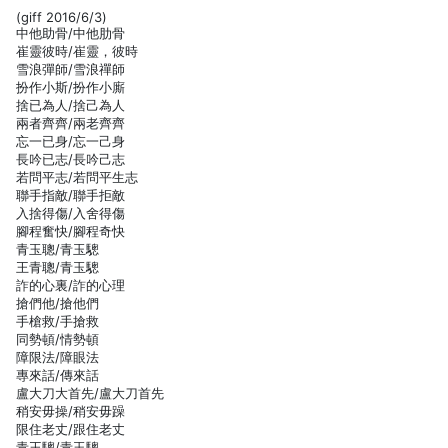
(giff 2016/6/3)
中他助骨/中他肋骨
崔靈彼時/崔靈，彼時
雪浪彈師/雪浪禪師
扮作小斯/扮作小廝
捨已為人/捨己為人
兩者齊齊/兩老齊齊
忘一已身/忘一己身
長吟已志/長吟己志
若問平志/若問平生志
聯手指敵/聯手拒敵
入捨得傷/入舍得傷
腳程奮快/腳程奇快
青玉聰/青玉驄
王青聰/青玉驄
詐的心裏/詐的心理
搶們他/搶他們
手槍救/手搶救
同勢頓/情勢頓
障限法/障眼法
專來話/傳來話
盧大刀大首先/盧大刀首先
稍安毋操/稍安毋躁
限住老丈/跟住老丈
青王驄/青玉驄