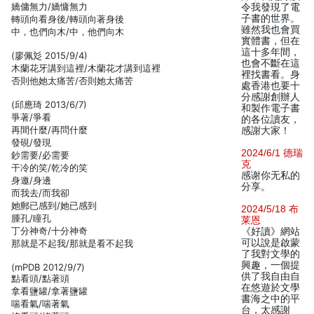
嬌傭無力/嬌慵無力
令我發現了電
子書的世界。
轉頭向看身後/轉頭向著身後
雖然我也會買
中，也們向木/中，他們向木
實體書，但在
這十多年間，
(廖佩彣 2015/9/4)
也會不斷在這
木蘭花牙講到這裡/木蘭花才講到這裡
裡找書看。身
否則他她太痛苦/否則她太痛苦
處香港也要十
分感謝創辦人
(邱應琦 2013/6/7)
和製作電子書
爭著/爭看
的各位讀友，
再間什麼/再問什麼
感謝大家！
發硯/發現
2024/6/1 德瑞
鈔需要/必需要
克
干冷的笑/乾冷的笑
感谢你无私的
身邀/身邊
分享。
而我去/而我卻
她郵已感到/她已感到
2024/5/18 布
腫孔/瞳孔
莱恩
丁分神奇/十分神奇
《好讀》網站
可以說是啟蒙
那就是不起我/那就是看不起我
了我對文學的
興趣，一個提
(mPDB 2012/9/7)
供了我自由自
點看頭/點著頭
在悠遊於文學
拿看鹽罐/拿著鹽罐
書海之中的平
喘看氣/喘著氣
台，太感謝