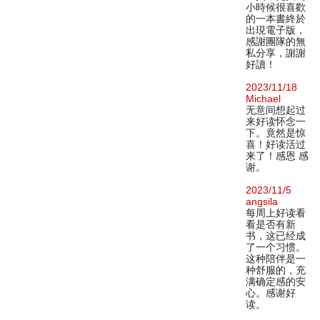
小時候很喜歡
的一本書終於
出現電子版，
感謝團隊的無
私分享，謝謝
好讀！
2023/11/18
Michael
无意间想起过
来好读怀念一
下。竟然是惊
喜！好读活过
来了！感恩 感
谢。
2023/11/5
angsila
每周上好读看
看是否有新
书，这已经成
了一个习惯。
这种陪伴是一
种舒服的，充
满确定感的安
心。感谢好
读。