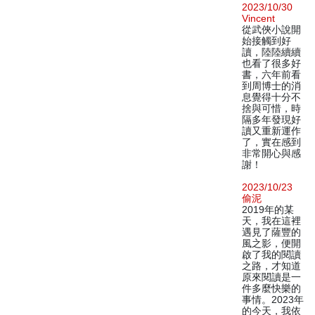
2023/10/30
Vincent
從武俠小說開
始接觸到好
讀，陸陸續續
也看了很多好
書，六年前看
到周博士的消
息覺得十分不
捨與可惜，時
隔多年發現好
讀又重新運作
了，實在感到
非常開心與感
謝！
2023/10/23
偷泥
2019年的某
天，我在這裡
遇見了薩豐的
風之影，便開
啟了我的閱讀
之路，才知道
原來閱讀是一
件多麼快樂的
事情。2023年
的今天，我依