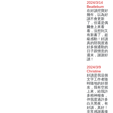
2024/3/14
Beatlebum
在好讀挖寶好
幾年，以為好
讀不會更新
了，但還是偶
爾會上來看
看，沒想到又
有新書了，超
級感動！好讀
真的陪我渡過
好多個通勤的
日子跟愜意的
週末，謝謝好
讀！
2024/3/9
Christine
好讀是我這個
文字工作者隨
時隨地的好朋
友，我有空就
上來，給我許
多精神糧食，
伴我度過許多
白天黑夜，有
好讀，真好！
非常感謝幕後