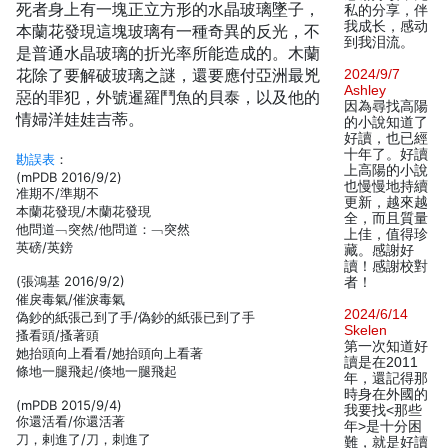
死者身上有一塊正立方形的水晶玻璃墜子，
私的分享，伴
我成长，感动
本蘭花發現這塊玻璃有一種奇異的反光，不
到我泪流。
是普通水晶玻璃的折光率所能造成的。木蘭
花除了要解破玻璃之謎，還要應付亞洲最兇
2024/9/7
Ashley
惡的罪犯，外號暹羅鬥魚的貝泰，以及他的
因為尋找高陽
情婦洋娃娃吉蒂。
的小說知道了
好讀，也已經
十年了。好讀
勘誤表
：
上高陽的小說
(mPDB 2016/9/2)
也慢慢地持續
准期不/準期不
更新，越來越
本蘭花發現/木蘭花發現
全，而且質量
他問道﹁突然/他問道：﹁突然
上佳，值得珍
英磅/英鎊
藏。感謝好
讀！感謝校對
(張鴻基 2016/9/2)
者！
催戾毒氣/催淚毒氣
2024/6/14
偽鈔的紙張己到了手/偽鈔的紙張已到了手
Skelen
搔看頭/搔著頭
第一次知道好
她抬頭向上看看/她抬頭向上看著
讀是在2011
條地一腿飛起/倏地一腿飛起
年，還記得那
時身在外國的
(mPDB 2015/9/4)
我要找<那些
你還活看/你還活著
年>是十分困
刀，剌進了/刀，刺進了
難，就是好讀