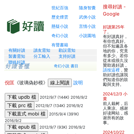
搜尋好讀 -
世紀百強
隨身智囊
Google
歷史煙雲
武俠小說
懸疑小說
言情小說
好讀第25年
了
。
奇幻小說
小說園地
有好讀真好，
有你也真好。
有聲書籍
但不知遍及各
有關好讀
讀友需知
勘誤需知
地的你，究竟
有多少。若你
製書需知
分工輸入
支持好讀
從未或很久沒
聯絡好讀
贊助過好讀，
奇幻小說 書目
請按這裡
，贊
助好讀也讓我
們知道你的鼓
倪匡
《玻璃偽鈔模》
說明
勵與支持。
2024/12/3 小
2012/9/7 (144K) 2016/9/2
黄
前人栽树，后
2012/9/7 (134K) 2016/9/2
人乘凉。感谢
好读网站，感
2015/9/4 (391K)
谢所有的故
2016/9/2
事。
2012/9/7 (93K) 2016/9/2
2024/10/22