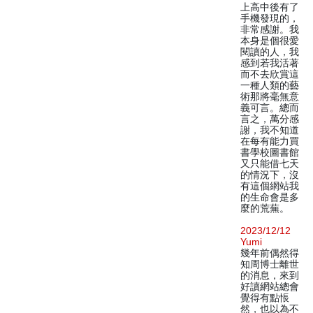
上高中後有了
手機發現的，
非常感謝。我
本身是個很愛
閱讀的人，我
感到若我活著
而不去欣賞這
一種人類的藝
術那將毫無意
義可言。總而
言之，萬分感
謝，我不知道
在每有能力買
書學校圖書館
又只能借七天
的情況下，沒
有這個網站我
的生命會是多
麼的荒蕪。
2023/12/12
Yumi
幾年前偶然得
知周博士離世
的消息，來到
好讀網站總會
覺得有點悵
然，也以為不