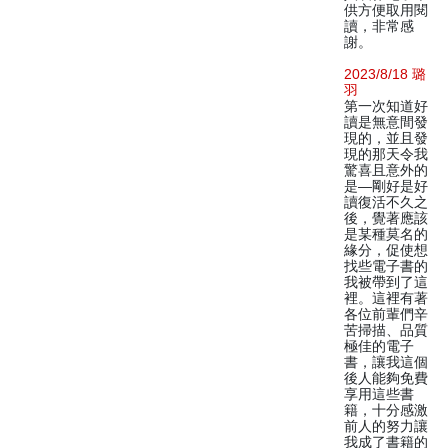
供方便取用閱
讀，非常感
謝。
2023/8/18 璐
羽
第一次知道好
讀是無意間發
現的，並且發
現的那天令我
驚喜且意外的
是—剛好是好
讀復活不久之
後，覺著應該
是某種莫名的
緣分，促使想
找些電子書的
我被帶到了這
裡。這裡有著
各位前輩們辛
苦掃描、品質
極佳的電子
書，讓我這個
後人能夠免費
享用這些書
籍，十分感激
前人的努力讓
我成了書籍的