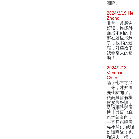
團隊。
2024/2/19 He
Zhong
非常非常感谢
好读，许多外
面找不到的书
都在这里找到
了，找书的过
程，好读给了
我非常大的帮
助！
2024/1/13
Vanessa
Chen
隔了七年才又
上來，才知周
先生離開了。
很高興曾有機
會參與好讀，
透過網路與周
博士共事（真
也才知道的，
一直只稱呼周
先生的)，感謝
好讀團隊！也
和過去一樣，