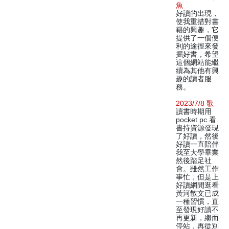
魚
好讀的出現，
使我重措對書
籍的興趣，它
提供了一個便
利的途徑來發
掘好書，希望
這個網站能繼
續為其他有興
趣的讀者服
務。
2023/7/8 歌
讀書時期用
pocket pc 看
書持資源發現
了好讀，然後
好讀一直陪伴
我至大學畢業
然後踏足社
會。雖然工作
事忙，但是上
好讀網閒逛看
黃河散文已成
一種習慣，直
至發現好讀不
再更新，繼而
停站，再從別