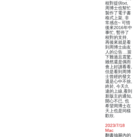
校對提供txt,
周博士也幫忙
製作了電子書
格式上架, 非
常感念~ 可惜
後來2016年中
事忙, 暫停了
校對的支持,
再後來就是看
到周博士由友
人的公告....當
下難過且震驚,
雖然還是偶而
會上好讀看看,
但是看到周博
士曾經的發文
還是心中不捨,
終於, 今天久
違的上線,看到
新版主的通知,
開心不已, 也
希望周博士在
天上也是同樣
歡欣.
2023/7/18
Mac
翻書抽屜內的