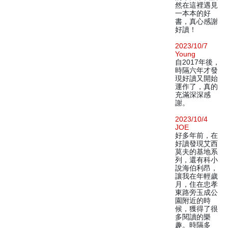
然在這裡遇見
一本本的好
書，真心感謝
好讀！
2023/10/7
Young
自2017年後，
時隔六年才發
現好讀又開始
運作了，真的
充滿深深感
謝。
2023/10/4
JOE
好多年前，在
好讀發現艾西
莫夫的基地系
列，還有科小
說海伯利昂，
讓我在年輕歲
月，住在忠孝
東路旁玉成公
園附近的時
候，獲得了很
多閱讀的樂
趣。時隔多