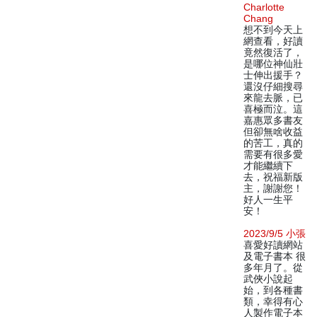
Charlotte
Chang
想不到今天上
網查看，好讀
竟然復活了，
是哪位神仙壯
士伸出援手？
還沒仔細搜尋
來龍去脈，已
喜極而泣。這
嘉惠眾多書友
但卻無啥收益
的苦工，真的
需要有很多愛
才能繼續下
去，祝福新版
主，謝謝您！
好人一生平
安！
2023/9/5 小張
喜愛好讀網站
及電子書本 很
多年月了。從
武俠小說起
始，到各種書
類，幸得有心
人製作電子本