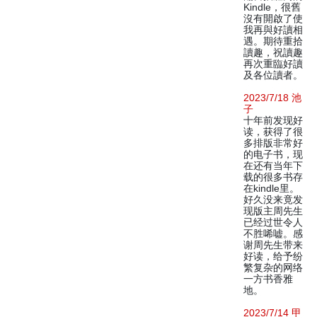
Kindle，很舊
沒有開啟了使
我再與好讀相
遇。期待重拾
讀趣，祝讀趣
再次重臨好讀
及各位讀者。
2023/7/18 池
子
十年前发现好
读，获得了很
多排版非常好
的电子书，现
在还有当年下
载的很多书存
在kindle里。
好久没来竟发
现版主周先生
已经过世令人
不胜唏嘘。感
谢周先生带来
好读，给予纷
繁复杂的网络
一方书香雅
地。
2023/7/14 甲