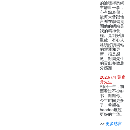
的論壇得悉網
主離世一事，
心有點哀傷，
後悔未曾跟他
言謝在學習期
間他的網站是
我的精神食
糧。見到好讀
重啟，有心人
延續好讀網站
的營運和更
新，很是感
激，對周先生
的貢獻亦致萬
分感謝！
2023/7/4 葉扁
舟先生
相识十年，前
面看过不少好
书，谢谢你。
今年时间更多
了，希望在
haodoo度过
更好的年华。
>>
更多感言