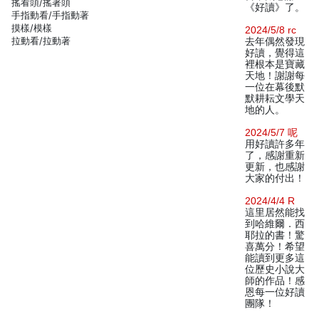
搖看頭/搖著頭
《好讀》了。
手指動看/手指動著
摸樣/模樣
2024/5/8 rc
拉動看/拉動著
去年偶然發現
好讀，覺得這
裡根本是寶藏
天地！謝謝每
一位在幕後默
默耕耘文學天
地的人。
2024/5/7 呢
用好讀許多年
了，感謝重新
更新，也感謝
大家的付出！
2024/4/4 R
這里居然能找
到哈維爾．西
耶拉的書！驚
喜萬分！希望
能讀到更多這
位歷史小說大
師的作品！感
恩每一位好讀
團隊！