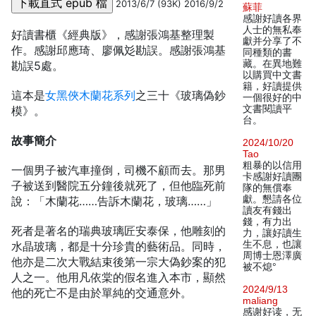
2013/6/7 (93K) 2016/9/2
蘇菲
感謝好讀各界
人士的無私奉
好讀書櫃《經典版》，感謝張鴻基整理製
獻并分享了不
作。感謝邱應琦、廖佩彣勘誤。感謝張鴻基
同種類的書
藏。在異地難
勘誤5處。
以購買中文書
籍，好讀提供
這本是
女黑俠木蘭花系列
之三十《玻璃偽鈔
一個很好的中
文書閱讀平
模》。
台。
故事簡介
2024/10/20
Tao
粗暴的以信用
一個男子被汽車撞倒，司機不顧而去。那男
卡感謝好讀團
子被送到醫院五分鐘後就死了，但他臨死前
隊的無償奉
獻。懇請各位
說：「木蘭花……告訴木蘭花，玻璃……」
讀友有錢出
錢，有力出
死者是著名的瑞典玻璃匠安泰保，他雕刻的
力，讓好讀生
生不息，也讓
水晶玻璃，都是十分珍貴的藝術品。同時，
周博士恩澤廣
他亦是二次大戰結束後第一宗大偽鈔案的犯
被不熄°
人之一。他用凡依棠的假名進入本市，顯然
2024/9/13
他的死亡不是由於單純的交通意外。
maliang
感谢好读，无