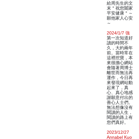
給周先生的文
末＂祝您闔家
平安健康＂～
願他家人心安
～
2024/1/7 強
第一次知道好
讀的時間不
久，大約兩年
前。當時常在
這裡挖寶，本
來很擔心網站
會隨著周博士
離世而無法再
運作，今日再
來發現網站動
起來了，真
心、真心地感
謝願意付出的
善心人士們。
無法想像沒有
閱讀的人生，
閱讀的路上有
您們真好。
2023/12/27
Annabel Kuo