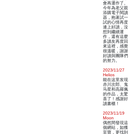
會再運作了。
今年為老父親
添購電子閱讀
器，抱著試一
試的心情再度
連上好讀，沒
想到繼續運
作，還有這麼
多讀友再度回
來這裡，感覺
很溫暖，謝謝
好讀與團隊們
的努力。
2023/11/27
Helios
能在这里发现
赤川次郎、鬼
马星和高羅佩
的作品，太驚
喜了！感謝好
讀書櫃！
2023/11/19
Moon
偶然間發現這
個網站，如獲
至寶，更找到