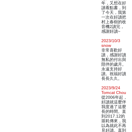
年，又想在好
讀看點書，到
了今天，我第
一次在好讀把
村上春樹的收
音機2讀完，
感謝好讀~
2023/10/3
snow
非常喜歡好
讀，感謝好讀
無私的付出與
陪伴的歲月。
永遠支持好
讀。祝福好讀
長長久久。
2023/9/24
Tomcat Chou
從2006年起，
好讀就這麼伴
我度過了這麼
長的時間。直
到2017.12的
噩耗傳來，我
以為就此不再
見好讀。直到