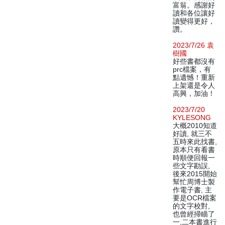
富翁。感謝好
讀和各位讓好
讀變得更好，
讚。
2023/7/26 袁
樹國
好些書都沒有
prc檔案，有
點遺憾！重新
上架還是令人
高興，加油！
2023/7/20
KYLESONG
大概2010知道
好讀, 就三不
五時來此找書,
原本只有看書
時順便回報一
些文字勘誤,
後來2015開始
幫忙周博士製
作電子書, 主
要是OCR檔案
的文字校對,
也曾經掃瞄了
一,二本書進行