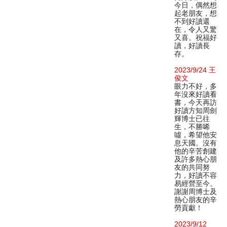
今日，偶然想
起老朋友，想
不到好讀還
在，令人又驚
又喜。祝福好
讀，好讀長
存。
2023/9/24 王
俊文
眼力不好，多
年沒來好讀看
書，今天再訪
好讀方知周劍
輝博士已往
生，不勝唏
噓，希望他安
息天國。沒有
他的辛苦創建
及許多熱心朋
友的共同努
力，好讀不容
易經營至今。
謝謝周博士及
熱心朋友的辛
勞貢獻！
2023/9/12