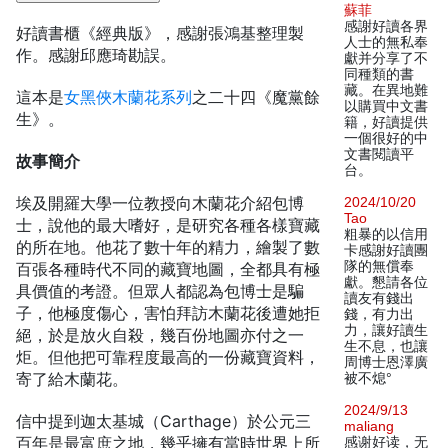
蘇菲
感謝好讀各界
好讀書櫃《經典版》，感謝張鴻基整理製
人士的無私奉
作。感謝邱應琦勘誤。
獻并分享了不
同種類的書
藏。在異地難
這本是
女黑俠木蘭花系列
之二十四《魔黨餘
以購買中文書
生》。
籍，好讀提供
一個很好的中
文書閱讀平
故事簡介
台。
埃及開羅大學一位教授向木蘭花介紹包博
2024/10/20
Tao
士，說他的最大嗜好，是研究各種各樣寶藏
粗暴的以信用
的所在地。他花了數十年的精力，繪製了數
卡感謝好讀團
隊的無償奉
百張各種時代不同的藏寶地圖，全都具有極
獻。懇請各位
具價值的考證。但眾人都認為包博士是騙
讀友有錢出
子，他極度傷心，害怕拜訪木蘭花後遭她拒
錢，有力出
力，讓好讀生
絕，於是放火自殺，幾百份地圖亦付之一
生不息，也讓
炬。但他把可靠程度最高的一份藏寶資料，
周博士恩澤廣
寄了給木蘭花。
被不熄°
2024/9/13
信中提到迦太基城（Carthage）於公元三
maliang
百年是最富庶之地，幾乎擁有當時世界上所
感谢好读，无