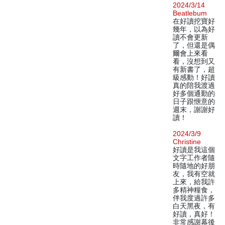
2024/3/14
Beatlebum
在好讀挖寶好
幾年，以為好
讀不會更新
了，但還是偶
爾會上來看
看，沒想到又
有新書了，超
級感動！好讀
真的陪我渡過
好多個通勤的
日子跟愜意的
週末，謝謝好
讀！
2024/3/9
Christine
好讀是我這個
文字工作者隨
時隨地的好朋
友，我有空就
上來，給我許
多精神糧食，
伴我度過許多
白天黑夜，有
好讀，真好！
非常感謝幕後