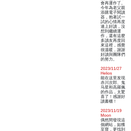
會再運作了。
今年為老父親
添購電子閱讀
器，抱著試一
試的心情再度
連上好讀，沒
想到繼續運
作，還有這麼
多讀友再度回
來這裡，感覺
很溫暖，謝謝
好讀與團隊們
的努力。
2023/11/27
Helios
能在这里发现
赤川次郎、鬼
马星和高羅佩
的作品，太驚
喜了！感謝好
讀書櫃！
2023/11/19
Moon
偶然間發現這
個網站，如獲
至寶，更找到