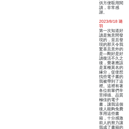
供方便取用閱
讀，非常感
謝。
2023/8/18 璐
羽
第一次知道好
讀是無意間發
現的，並且發
現的那天令我
驚喜且意外的
是—剛好是好
讀復活不久之
後，覺著應該
是某種莫名的
緣分，促使想
找些電子書的
我被帶到了這
裡。這裡有著
各位前輩們辛
苦掃描、品質
極佳的電子
書，讓我這個
後人能夠免費
享用這些書
籍，十分感激
前人的努力讓
我成了書籍的