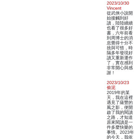
2023/10/30
Vincent
從武俠小說開
始接觸到好
讀，陸陸續續
也看了很多好
書，六年前看
到周博士的消
息覺得十分不
捨與可惜，時
隔多年發現好
讀又重新運作
了，實在感到
非常開心與感
謝！
2023/10/23
偷泥
2019年的某
天，我在這裡
遇見了薩豐的
風之影，便開
啟了我的閱讀
之路，才知道
原來閱讀是一
件多麼快樂的
事情。2023年
的今天，我依