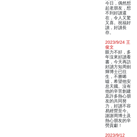
今日，偶然想
起老朋友，想
不到好讀還
在，令人又驚
又喜。祝福好
讀，好讀長
存。
2023/9/24 王
俊文
眼力不好，多
年沒來好讀看
書，今天再訪
好讀方知周劍
輝博士已往
生，不勝唏
噓，希望他安
息天國。沒有
他的辛苦創建
及許多熱心朋
友的共同努
力，好讀不容
易經營至今。
謝謝周博士及
熱心朋友的辛
勞貢獻！
2023/9/12