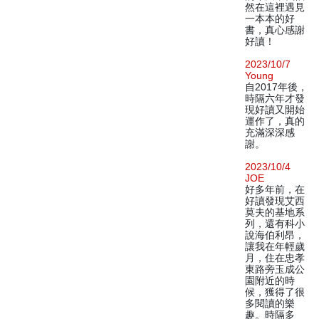
然在這裡遇見
一本本的好
書，真心感謝
好讀！
2023/10/7
Young
自2017年後，
時隔六年才發
現好讀又開始
運作了，真的
充滿深深感
謝。
2023/10/4
JOE
好多年前，在
好讀發現艾西
莫夫的基地系
列，還有科小
說海伯利昂，
讓我在年輕歲
月，住在忠孝
東路旁玉成公
園附近的時
候，獲得了很
多閱讀的樂
趣。時隔多