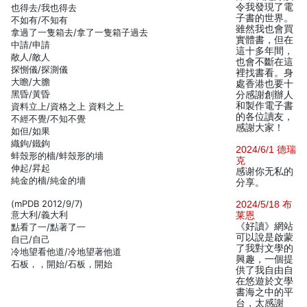
令我發現了電
也得去/我也得去
子書的世界。
不如有/不知有
雖然我也會買
拿過了一隻箱去/拿了一隻箱子過去
實體書，但在
中請/申請
這十多年間，
敞人/敵人
也會不斷在這
探惻儀/探測儀
裡找書看。身
大瞻/大膽
處香港也要十
黑昏/黃昏
分感謝創辦人
和製作電子書
資料立上/資格之上 資料之上
的各位讀友，
不經不覺/不知不覺
感謝大家！
如但/如果
織鉤/鐵鉤
2024/6/1 德瑞
蚌殼形的檣/蚌殼形的墻
克
伸起/昇起
感谢你无私的
純金的檣/純金的墻
分享。
(mPDB 2012/9/7)
2024/5/18 布
意大利/義大利
莱恩
《好讀》網站
點看了一/點著了一
可以說是啟蒙
自已/自己
了我對文學的
冷地望看他道/冷地望著他道
興趣，一個提
石板，，開始/石板，開始
供了我自由自
在悠遊於文學
書海之中的平
台，太感謝