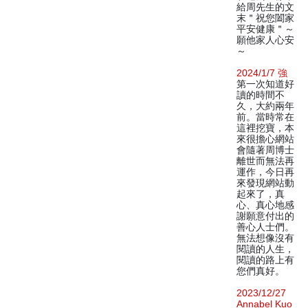
給周先生的文
末＂祝您闔家
平安健康＂～
願他家人心安
～
2024/1/7 強
第一次知道好
讀的時間不
久，大約兩年
前。當時常在
這裡挖寶，本
來很擔心網站
會隨著周博士
離世而無法再
運作，今日再
來發現網站動
起來了，真
心、真心地感
謝願意付出的
善心人士們。
無法想像沒有
閱讀的人生，
閱讀的路上有
您們真好。
2023/12/27
Annabel Kuo