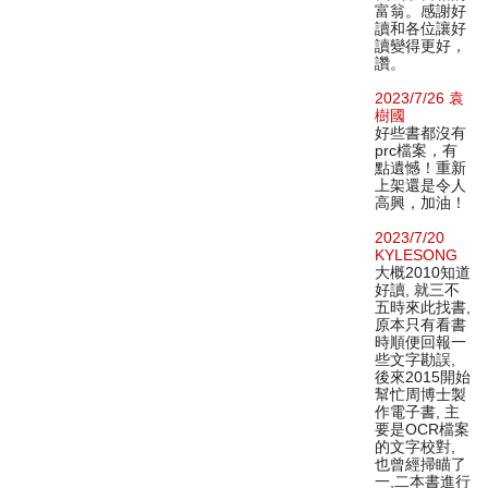
富翁。感謝好
讀和各位讓好
讀變得更好，
讚。
2023/7/26 袁
樹國
好些書都沒有
prc檔案，有
點遺憾！重新
上架還是令人
高興，加油！
2023/7/20
KYLESONG
大概2010知道
好讀, 就三不
五時來此找書,
原本只有看書
時順便回報一
些文字勘誤,
後來2015開始
幫忙周博士製
作電子書, 主
要是OCR檔案
的文字校對,
也曾經掃瞄了
一,二本書進行