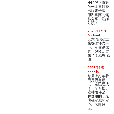
小時候很喜歡
的一本書終於
出現電子版，
感謝團隊的無
私分享，謝謝
好讀！
2023/11/18
Michael
无意间想起过
来好读怀念一
下。竟然是惊
喜！好读活过
来了！感恩 感
谢。
2023/11/5
angsila
每周上好读看
看是否有新
书，这已经成
了一个习惯。
这种陪伴是一
种舒服的，充
满确定感的安
心。感谢好
读。