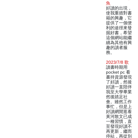
魚
好讀的出現，
使我重措對書
籍的興趣，它
提供了一個便
利的途徑來發
掘好書，希望
這個網站能繼
續為其他有興
趣的讀者服
務。
2023/7/8 歌
讀書時期用
pocket pc 看
書持資源發現
了好讀，然後
好讀一直陪伴
我至大學畢業
然後踏足社
會。雖然工作
事忙，但是上
好讀網閒逛看
黃河散文已成
一種習慣，直
至發現好讀不
再更新，繼而
停站，再從別