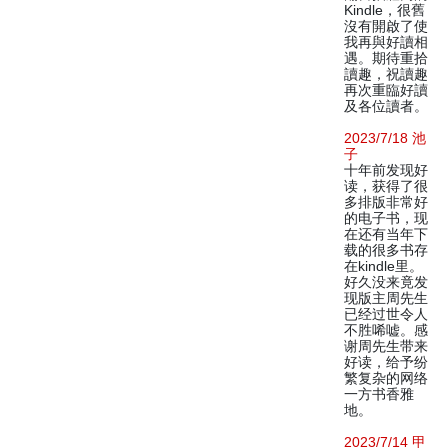
Kindle，很舊
沒有開啟了使
我再與好讀相
遇。期待重拾
讀趣，祝讀趣
再次重臨好讀
及各位讀者。
2023/7/18 池
子
十年前发现好
读，获得了很
多排版非常好
的电子书，现
在还有当年下
载的很多书存
在kindle里。
好久没来竟发
现版主周先生
已经过世令人
不胜唏嘘。感
谢周先生带来
好读，给予纷
繁复杂的网络
一方书香雅
地。
2023/7/14 甲