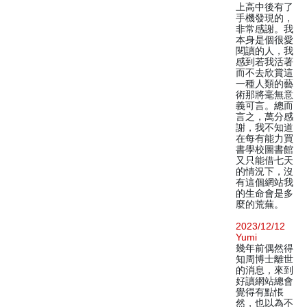
上高中後有了
手機發現的，
非常感謝。我
本身是個很愛
閱讀的人，我
感到若我活著
而不去欣賞這
一種人類的藝
術那將毫無意
義可言。總而
言之，萬分感
謝，我不知道
在每有能力買
書學校圖書館
又只能借七天
的情況下，沒
有這個網站我
的生命會是多
麼的荒蕪。
2023/12/12
Yumi
幾年前偶然得
知周博士離世
的消息，來到
好讀網站總會
覺得有點悵
然，也以為不