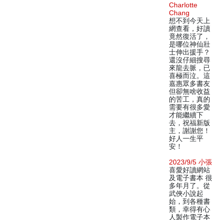
Charlotte
Chang
想不到今天上
網查看，好讀
竟然復活了，
是哪位神仙壯
士伸出援手？
還沒仔細搜尋
來龍去脈，已
喜極而泣。這
嘉惠眾多書友
但卻無啥收益
的苦工，真的
需要有很多愛
才能繼續下
去，祝福新版
主，謝謝您！
好人一生平
安！
2023/9/5 小張
喜愛好讀網站
及電子書本 很
多年月了。從
武俠小說起
始，到各種書
類，幸得有心
人製作電子本