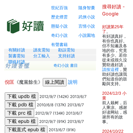
搜尋好讀 -
世紀百強
隨身智囊
Google
歷史煙雲
武俠小說
懸疑小說
言情小說
好讀第25年
了
。
奇幻小說
小說園地
有好讀真好，
有你也真好。
有聲書籍
但不知遍及各
有關好讀
讀友需知
勘誤需知
地的你，究竟
有多少。若你
製書需知
分工輸入
支持好讀
從未或很久沒
聯絡好讀
贊助過好讀，
奇幻小說 書目
請按這裡
，贊
助好讀也讓我
們知道你的鼓
倪匡
《魔黨餘生》
說明
勵與支持。
2024/12/3 小
2012/9/7 (142K) 2013/6/7
黄
前人栽树，后
2010/6/8 (137K) 2013/6/7
人乘凉。感谢
好读网站，感
2012/9/7 (134K) 2013/6/7
谢所有的故
2012/9/7 (91K) 2013/6/7
事。
2013/6/7 (91K)
2024/10/22