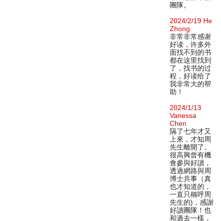
團隊。
2024/2/19 He
Zhong
非常非常感谢
好读，许多外
面找不到的书
都在这里找到
了，找书的过
程，好读给了
我非常大的帮
助！
2024/1/13
Vanessa
Chen
隔了七年才又
上來，才知周
先生離開了。
很高興曾有機
會參與好讀，
透過網路與周
博士共事（真
也才知道的，
一直只稱呼周
先生的)，感謝
好讀團隊！也
和過去一樣，