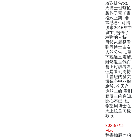
校對提供txt,
周博士也幫忙
製作了電子書
格式上架, 非
常感念~ 可惜
後來2016年中
事忙, 暫停了
校對的支持,
再後來就是看
到周博士由友
人的公告....當
下難過且震驚,
雖然還是偶而
會上好讀看看,
但是看到周博
士曾經的發文
還是心中不捨,
終於, 今天久
違的上線,看到
新版主的通知,
開心不已, 也
希望周博士在
天上也是同樣
歡欣.
2023/7/18
Mac
翻書抽屜內的