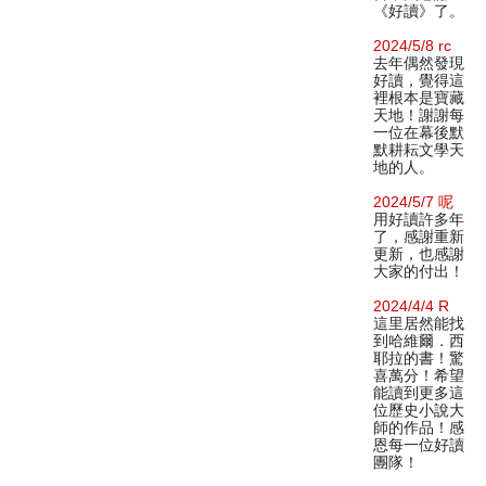
《好讀》了。
2024/5/8 rc
去年偶然發現
好讀，覺得這
裡根本是寶藏
天地！謝謝每
一位在幕後默
默耕耘文學天
地的人。
2024/5/7 呢
用好讀許多年
了，感謝重新
更新，也感謝
大家的付出！
2024/4/4 R
這里居然能找
到哈維爾．西
耶拉的書！驚
喜萬分！希望
能讀到更多這
位歷史小說大
師的作品！感
恩每一位好讀
團隊！