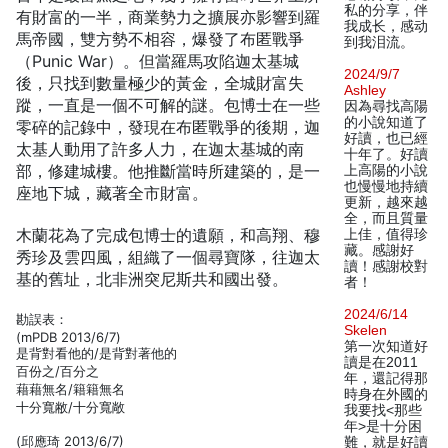
私的分享，伴
有財富的一半，商業勢力之擴展亦影響到羅
我成长，感动
馬帝國，雙方勢不相容，爆發了布匿戰爭
到我泪流。
（Punic War）。但當羅馬攻陷迦太基城
2024/9/7
後，只找到數量極少的黃金，全城財富失
Ashley
蹤，一直是一個不可解的謎。包博士在一些
因為尋找高陽
的小說知道了
零碎的記錄中，發現在布匿戰爭的後期，迦
好讀，也已經
太基人動用了許多人力，在迦太基城的南
十年了。好讀
部，修建城樓。他推斷當時所建築的，是一
上高陽的小說
也慢慢地持續
座地下城，藏著全市財富。
更新，越來越
全，而且質量
木蘭花為了完成包博士的遺願，和高翔、穆
上佳，值得珍
藏。感謝好
秀珍及雲四風，組織了一個尋寶隊，往迦太
讀！感謝校對
基的舊址，北非洲突尼斯共和國出發。
者！
2024/6/14
勘誤表：
Skelen
(mPDB 2013/6/7)
第一次知道好
是背對看他的/是背對著他的
讀是在2011
百份之/百分之
年，還記得那
藉藉無名/籍籍無名
時身在外國的
十分寬敝/十分寬敞
我要找<那些
年>是十分困
(邱應琦 2013/6/7)
難，就是好讀