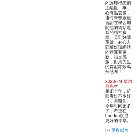
的論壇得悉網
主離世一事，
心有點哀傷，
後悔未曾跟他
言謝在學習期
間他的網站是
我的精神食
糧。見到好讀
重啟，有心人
延續好讀網站
的營運和更
新，很是感
激，對周先生
的貢獻亦致萬
分感謝！
2023/7/4 葉扁
舟先生
相识十年，前
面看过不少好
书，谢谢你。
今年时间更多
了，希望在
haodoo度过
更好的年华。
>>
更多感言