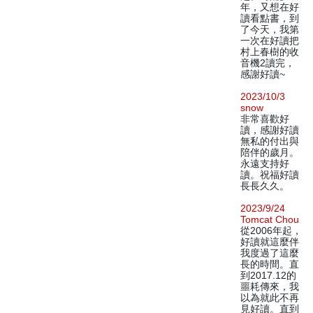
年，又想在好
讀看點書，到
了今天，我第
一次在好讀把
村上春樹的收
音機2讀完，
感謝好讀~
2023/10/3
snow
非常喜歡好
讀，感謝好讀
無私的付出與
陪伴的歲月。
永遠支持好
讀。祝福好讀
長長久久。
2023/9/24
Tomcat Chou
從2006年起，
好讀就這麼伴
我度過了這麼
長的時間。直
到2017.12的
噩耗傳來，我
以為就此不再
見好讀。直到