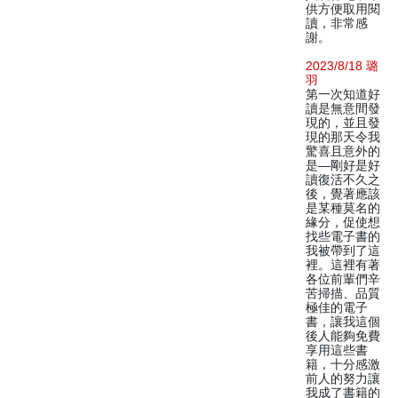
供方便取用閱
讀，非常感
謝。
2023/8/18 璐
羽
第一次知道好
讀是無意間發
現的，並且發
現的那天令我
驚喜且意外的
是—剛好是好
讀復活不久之
後，覺著應該
是某種莫名的
緣分，促使想
找些電子書的
我被帶到了這
裡。這裡有著
各位前輩們辛
苦掃描、品質
極佳的電子
書，讓我這個
後人能夠免費
享用這些書
籍，十分感激
前人的努力讓
我成了書籍的