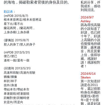
的海地，揭破勒索者背後的身份及目的。
私的分享，伴
我成长，感动
到我泪流。
勘誤表
：
(mPDB 2015/8/7)
2024/9/7
根本來曾將這/根本未曾將這
Ashley
看下出/看不出
因為尋找高陽
蘭花再間，/蘭花再問，
的小說知道了
上身赤棵/上身赤裸
好讀，也已經
十年了。好讀
上高陽的小說
(廖佩彣 2015/8/7)
也慢慢地持續
那人的身了/那人的身子
更新，越來越
全，而且質量
(mPDB 2013/5/31)
上佳，值得珍
便己/便已
藏。感謝好
邊有一個/還有一個
讀！感謝校對
者！
(邱應琦 2013/5/31)
高速和前駛/高速向前駛
2024/6/14
猶橡/猶豫
Skelen
杯於/杯子
第一次知道好
讀是在2011
捨外/身邊
年，還記得那
帶結本市/帶給本市
時身在外國的
牽著眼睛/瞪著眼睛
我要找<那些
距離對便/距離時便
年>是十分困
於是向/而是向
難，就是好讀