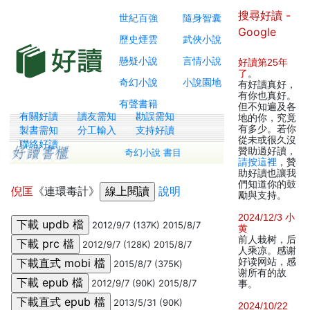
搜尋好讀 -
世紀百強
隨身智囊
Google
歷史煙雲
武俠小說
懸疑小說
言情小說
好讀第25年
了
。
奇幻小說
小說園地
有好讀真好，
有你也真好。
有聲書籍
但不知遍及各
有關好讀
讀友需知
勘誤需知
地的你，究竟
有多少。若你
製書需知
分工輸入
支持好讀
從未或很久沒
聯絡好讀
贊助過好讀，
奇幻小說 書目
請按這裡
，贊
助好讀也讓我
們知道你的鼓
倪匡
《連環毒計》
說明
勵與支持。
2024/12/3 小
2012/9/7 (137K) 2015/8/7
黄
前人栽树，后
2012/9/7 (128K) 2015/8/7
人乘凉。感谢
好读网站，感
2015/8/7 (375K)
谢所有的故
2012/9/7 (90K) 2015/8/7
事。
2013/5/31 (90K)
2024/10/22