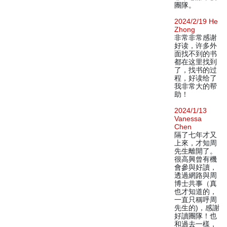
團隊。
2024/2/19 He
Zhong
非常非常感谢
好读，许多外
面找不到的书
都在这里找到
了，找书的过
程，好读给了
我非常大的帮
助！
2024/1/13
Vanessa
Chen
隔了七年才又
上來，才知周
先生離開了。
很高興曾有機
會參與好讀，
透過網路與周
博士共事（真
也才知道的，
一直只稱呼周
先生的)，感謝
好讀團隊！也
和過去一樣，