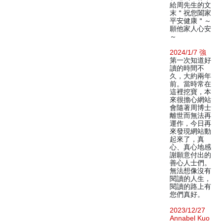
給周先生的文
末＂祝您闔家
平安健康＂～
願他家人心安
～
2024/1/7 強
第一次知道好
讀的時間不
久，大約兩年
前。當時常在
這裡挖寶，本
來很擔心網站
會隨著周博士
離世而無法再
運作，今日再
來發現網站動
起來了，真
心、真心地感
謝願意付出的
善心人士們。
無法想像沒有
閱讀的人生，
閱讀的路上有
您們真好。
2023/12/27
Annabel Kuo