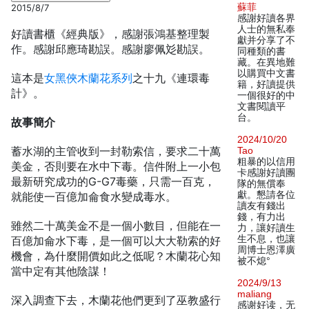
蘇菲
2015/8/7
感謝好讀各界
人士的無私奉
好讀書櫃《經典版》，感謝張鴻基整理製
獻并分享了不
作。感謝邱應琦勘誤。感謝廖佩彣勘誤。
同種類的書
藏。在異地難
以購買中文書
這本是
女黑俠木蘭花系列
之十九《連環毒
籍，好讀提供
計》。
一個很好的中
文書閱讀平
台。
故事簡介
2024/10/20
蓄水湖的主管收到一封勒索信，要求二十萬
Tao
粗暴的以信用
美金，否則要在水中下毒。信件附上一小包
卡感謝好讀團
最新研究成功的G-G7毒藥，只需一百克，
隊的無償奉
獻。懇請各位
就能使一百億加侖食水變成毒水。
讀友有錢出
錢，有力出
雖然二十萬美金不是一個小數目，但能在一
力，讓好讀生
生不息，也讓
百億加侖水下毒，是一個可以大大勒索的好
周博士恩澤廣
機會，為什麼開價如此之低呢？木蘭花心知
被不熄°
當中定有其他陰謀！
2024/9/13
maliang
深入調查下去，木蘭花他們更到了巫教盛行
感谢好读，无