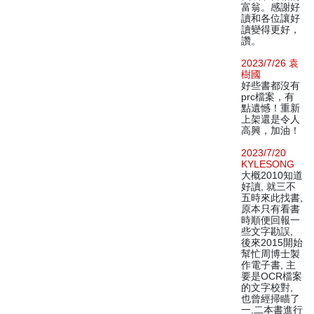
富翁。感謝好
讀和各位讓好
讀變得更好，
讚。
2023/7/26 袁
樹國
好些書都沒有
prc檔案，有
點遺憾！重新
上架還是令人
高興，加油！
2023/7/20
KYLESONG
大概2010知道
好讀, 就三不
五時來此找書,
原本只有看書
時順便回報一
些文字勘誤,
後來2015開始
幫忙周博士製
作電子書, 主
要是OCR檔案
的文字校對,
也曾經掃瞄了
一,二本書進行