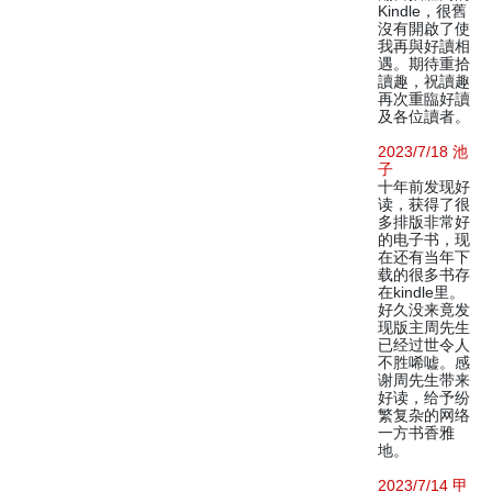
Kindle，很舊
沒有開啟了使
我再與好讀相
遇。期待重拾
讀趣，祝讀趣
再次重臨好讀
及各位讀者。
2023/7/18 池
子
十年前发现好
读，获得了很
多排版非常好
的电子书，现
在还有当年下
载的很多书存
在kindle里。
好久没来竟发
现版主周先生
已经过世令人
不胜唏嘘。感
谢周先生带来
好读，给予纷
繁复杂的网络
一方书香雅
地。
2023/7/14 甲