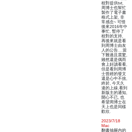
校對提供txt,
周博士也幫忙
製作了電子書
格式上架, 非
常感念~ 可惜
後來2016年中
事忙, 暫停了
校對的支持,
再後來就是看
到周博士由友
人的公告....當
下難過且震驚,
雖然還是偶而
會上好讀看看,
但是看到周博
士曾經的發文
還是心中不捨,
終於, 今天久
違的上線,看到
新版主的通知,
開心不已, 也
希望周博士在
天上也是同樣
歡欣.
2023/7/18
Mac
翻書抽屜內的