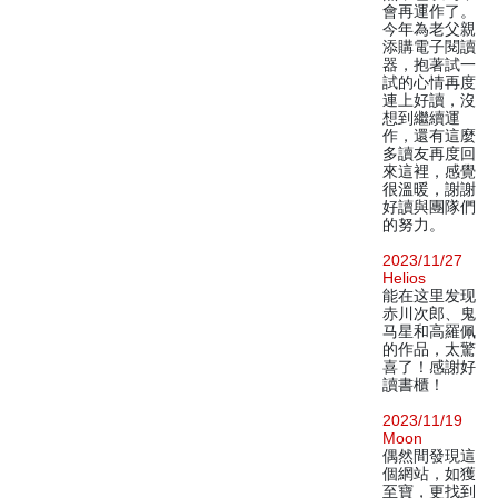
會再運作了。
今年為老父親
添購電子閱讀
器，抱著試一
試的心情再度
連上好讀，沒
想到繼續運
作，還有這麼
多讀友再度回
來這裡，感覺
很溫暖，謝謝
好讀與團隊們
的努力。
2023/11/27
Helios
能在这里发现
赤川次郎、鬼
马星和高羅佩
的作品，太驚
喜了！感謝好
讀書櫃！
2023/11/19
Moon
偶然間發現這
個網站，如獲
至寶，更找到