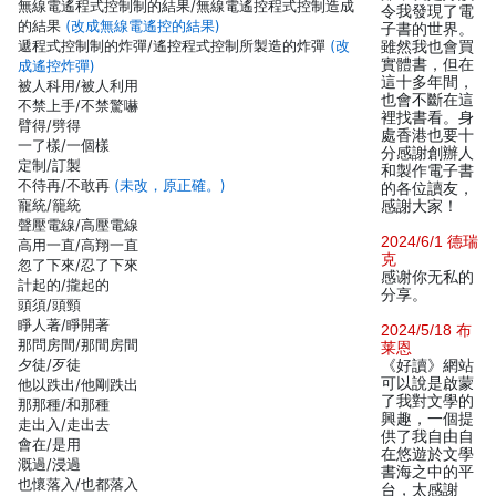
無線電遙程式控制制的結果/無線電遙控程式控制造成
令我發現了電
的結果
(改成無線電遙控的結果)
子書的世界。
遞程式控制制的炸彈/遙控程式控制所製造的炸彈
(改
雖然我也會買
實體書，但在
成遙控炸彈)
這十多年間，
被人科用/被人利用
也會不斷在這
不禁上手/不禁驚嚇
裡找書看。身
臂得/劈得
處香港也要十
一了樣/一個樣
分感謝創辦人
定制/訂製
和製作電子書
不待再/不敢再
(未改，原正確。)
的各位讀友，
寵統/籠統
感謝大家！
聲壓電線/高壓電線
2024/6/1 德瑞
高用一直/高翔一直
克
忽了下來/忍了下來
感谢你无私的
計起的/攏起的
分享。
頭須/頭頸
睜人著/睜開著
2024/5/18 布
那問房間/那間房間
莱恩
夕徒/歹徒
《好讀》網站
可以說是啟蒙
他以跌出/他剛跌出
了我對文學的
那那種/和那種
興趣，一個提
走出入/走出去
供了我自由自
會在/是用
在悠遊於文學
溉過/浸過
書海之中的平
也懷落入/也都落入
台，太感謝