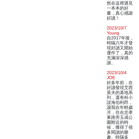
然在這裡遇見
一本本的好
書，真心感謝
好讀！
2023/10/7
Young
自2017年後，
時隔六年才發
現好讀又開始
運作了，真的
充滿深深感
謝。
2023/10/4
JOE
好多年前，在
好讀發現艾西
莫夫的基地系
列，還有科小
說海伯利昂，
讓我在年輕歲
月，住在忠孝
東路旁玉成公
園附近的時
候，獲得了很
多閱讀的樂
趣。時隔多