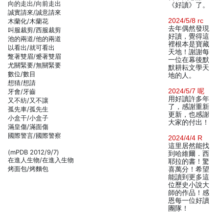
向的走出/向前走出
《好讀》了。
誠實請來/誠意請來
2024/5/8 rc
木蘭化/木蘭花
去年偶然發現
叫服裁剪/西服裁剪
好讀，覺得這
池的兩道/他的兩道
裡根本是寶藏
以看出/就可看出
天地！謝謝每
蹩著雙眉/蹙著雙眉
一位在幕後默
尤關緊要/無關緊要
默耕耘文學天
數位/數目
地的人。
想猜/想請
2024/5/7 呢
牙會/牙齒
用好讀許多年
又不紡/又不讓
了，感謝重新
孤先車/孤先生
更新，也感謝
小盒干/小盒子
大家的付出！
滿皇傷/滿面傷
國際警言/國際警察
2024/4/4 R
這里居然能找
(mPDB 2012/9/7)
到哈維爾．西
在進人生物/在進入生物
耶拉的書！驚
烤面包/烤麵包
喜萬分！希望
能讀到更多這
位歷史小說大
師的作品！感
恩每一位好讀
團隊！