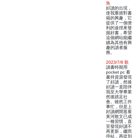
魚
好讀的出現，
使我重措對書
籍的興趣，它
提供了一個便
利的途徑來發
掘好書，希望
這個網站能繼
續為其他有興
趣的讀者服
務。
2023/7/8 歌
讀書時期用
pocket pc 看
書持資源發現
了好讀，然後
好讀一直陪伴
我至大學畢業
然後踏足社
會。雖然工作
事忙，但是上
好讀網閒逛看
黃河散文已成
一種習慣，直
至發現好讀不
再更新，繼而
停站，再從別