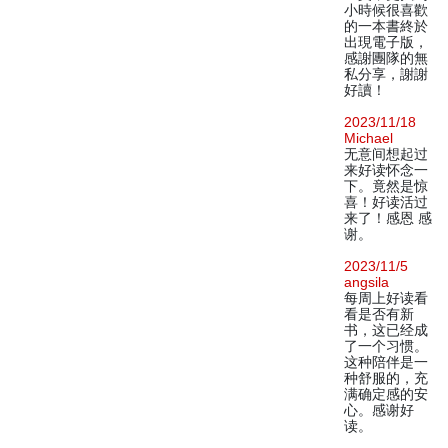
小時候很喜歡
的一本書終於
出現電子版，
感謝團隊的無
私分享，謝謝
好讀！
2023/11/18
Michael
无意间想起过
来好读怀念一
下。竟然是惊
喜！好读活过
来了！感恩 感
谢。
2023/11/5
angsila
每周上好读看
看是否有新
书，这已经成
了一个习惯。
这种陪伴是一
种舒服的，充
满确定感的安
心。感谢好
读。