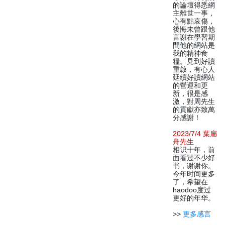
的論壇得悉網
主離世一事，
心有點哀傷，
後悔未曾跟他
言謝在學習期
間他的網站是
我的精神食
糧。見到好讀
重啟，有心人
延續好讀網站
的營運和更
新，很是感
激，對周先生
的貢獻亦致萬
分感謝！
2023/7/4 葉扁
舟先生
相识十年，前
面看过不少好
书，谢谢你。
今年时间更多
了，希望在
haodoo度过
更好的年华。
>>
更多感言