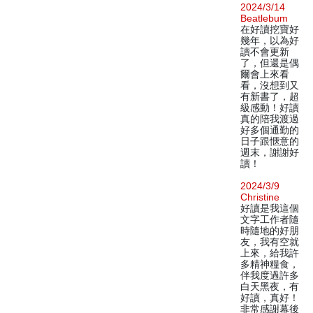
2024/3/14
Beatlebum
在好讀挖寶好
幾年，以為好
讀不會更新
了，但還是偶
爾會上來看
看，沒想到又
有新書了，超
級感動！好讀
真的陪我渡過
好多個通勤的
日子跟愜意的
週末，謝謝好
讀！
2024/3/9
Christine
好讀是我這個
文字工作者隨
時隨地的好朋
友，我有空就
上來，給我許
多精神糧食，
伴我度過許多
白天黑夜，有
好讀，真好！
非常感謝幕後