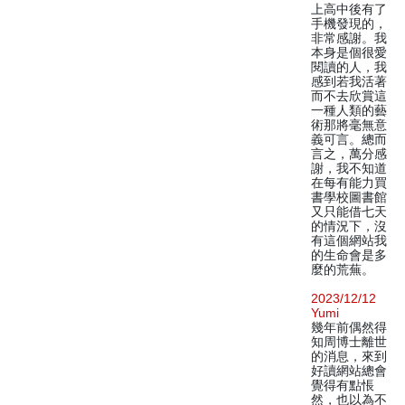
上高中後有了
手機發現的，
非常感謝。我
本身是個很愛
閱讀的人，我
感到若我活著
而不去欣賞這
一種人類的藝
術那將毫無意
義可言。總而
言之，萬分感
謝，我不知道
在每有能力買
書學校圖書館
又只能借七天
的情況下，沒
有這個網站我
的生命會是多
麼的荒蕪。
2023/12/12
Yumi
幾年前偶然得
知周博士離世
的消息，來到
好讀網站總會
覺得有點悵
然，也以為不