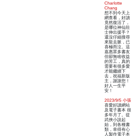
Charlotte
Chang
想不到今天上
網查看，好讀
竟然復活了，
是哪位神仙壯
士伸出援手？
還沒仔細搜尋
來龍去脈，已
喜極而泣。這
嘉惠眾多書友
但卻無啥收益
的苦工，真的
需要有很多愛
才能繼續下
去，祝福新版
主，謝謝您！
好人一生平
安！
2023/9/5 小張
喜愛好讀網站
及電子書本 很
多年月了。從
武俠小說起
始，到各種書
類，幸得有心
人製作電子本