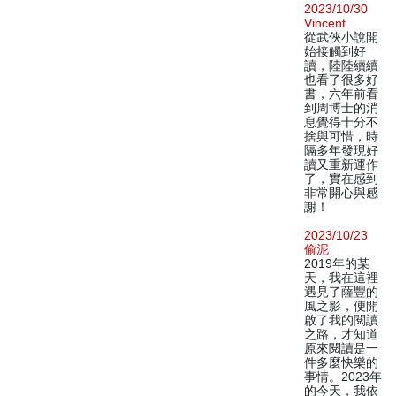
2023/10/30
Vincent
從武俠小說開
始接觸到好
讀，陸陸續續
也看了很多好
書，六年前看
到周博士的消
息覺得十分不
捨與可惜，時
隔多年發現好
讀又重新運作
了，實在感到
非常開心與感
謝！
2023/10/23
偷泥
2019年的某
天，我在這裡
遇見了薩豐的
風之影，便開
啟了我的閱讀
之路，才知道
原來閱讀是一
件多麼快樂的
事情。2023年
的今天，我依