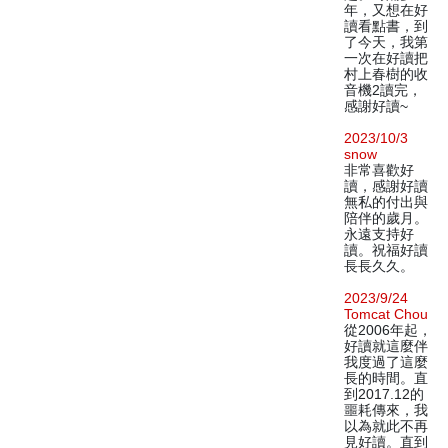
年，又想在好
讀看點書，到
了今天，我第
一次在好讀把
村上春樹的收
音機2讀完，
感謝好讀~
2023/10/3
snow
非常喜歡好
讀，感謝好讀
無私的付出與
陪伴的歲月。
永遠支持好
讀。祝福好讀
長長久久。
2023/9/24
Tomcat Chou
從2006年起，
好讀就這麼伴
我度過了這麼
長的時間。直
到2017.12的
噩耗傳來，我
以為就此不再
見好讀。直到