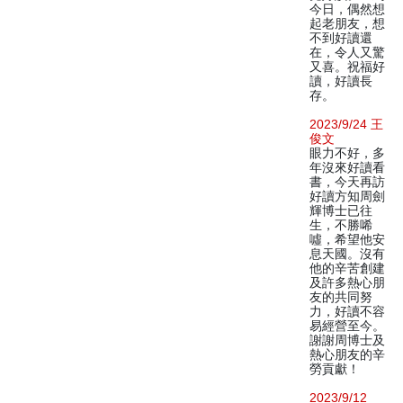
今日，偶然想
起老朋友，想
不到好讀還
在，令人又驚
又喜。祝福好
讀，好讀長
存。
2023/9/24 王
俊文
眼力不好，多
年沒來好讀看
書，今天再訪
好讀方知周劍
輝博士已往
生，不勝唏
噓，希望他安
息天國。沒有
他的辛苦創建
及許多熱心朋
友的共同努
力，好讀不容
易經營至今。
謝謝周博士及
熱心朋友的辛
勞貢獻！
2023/9/12