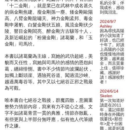
私的分享，伴
「十二金剛」，就是業已在武林中成名甚久
我成长，感动
的病金剛焦建、瘦金剛孫一塵、矮金剛歐陽
到我泪流。
高、八臂金剛龍嘯天、神力金剛孟邦、毒金
2024/9/7
剛申屠豹、白髮金剛伏五娘、風流金剛伏少
Ashley
陵、瞽目金剛閻亮、醉金剛方古驤等十人，
因為尋找高陽
的小說知道了
及新近崛起的「粉黛金剛」諸葛蘭，和「玉
好讀，也已經
金剛」司馬玠。
十年了。好讀
上高陽的小說
也慢慢地持續
本書以諸葛蘭為主線，寫她的武功超絕，美
更新，越來越
貌而又任性，寫她與司馬玠的感情的恩怨糾
全，而且質量
上佳，值得珍
葛，纏綿悱惻。書中不少情節均波瀾起伏，
藏。感謝好
如獨上斷頭崖、遇險死谷道、闖過流沙峽、
讀！感謝校對
越過萬毒谷等。其中又以七絕谷正邪之戰最
者！
為可觀。
2024/6/14
Skelen
唯本書自七絕谷之戰後，群魔四散，意圖重
第一次知道好
讀是在2011
整勢力情節內容，寫來有力不從心之感。文
年，還記得那
字不如諸葛青雲一貫的典雅，情節亦散亂，
時身在外國的
有些更與上半部分無呼應，似有他人代筆續
我要找<那些
年>是十分困
作之嫌。
難，就是好讀