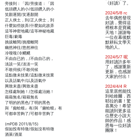
《好讀》了。
旁接到：「因/旁接道：「因
低頭鑽人的小/低頭鑽入的小
2024/5/8 rc
笑顏逐開/笑逐顏開
去年偶然發現
正人俠土，到/正人俠士，到
好讀，覺得這
什麼如些故弄/什麼如此故弄
裡根本是寶藏
這等神密地藏/這等神秘地藏
天地！謝謝每
巨毒/劇毒
一位在幕後默
挑拔離間/挑撥離間
默耕耘文學天
地的人。
幽然神往/悠然神往
冷嗖嗖/冷颼颼
2024/5/7 呢
不由自已的，/不由自己的，
用好讀許多年
淡談一笑/淡淡一笑
了，感謝重新
不敢伺侯/不敢伺候
更新，也感謝
這點微未技業/這點微末技業
大家的付出！
以及話氣中/以及語氣中
興致末盡/興致未盡
2024/4/4 R
這里居然能找
怎樣處制她！/怎樣處治她！
到哈維爾．西
藉藉無名/籍籍無名
耶拉的書！驚
了明的的黑色/了明的黑色
喜萬分！希望
與『癲蛤蟆』有/與『癩蛤蟆』有
能讀到更多這
可都幸苦夠了/可都辛苦夠了
位歷史小說大
師的作品！感
(mPDB 2011/8/15)
恩每一位好讀
假如投有特徵/假如沒有特徵
團隊！
酒萊/酒菜