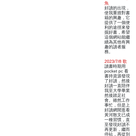
魚
好讀的出現，
使我重措對書
籍的興趣，它
提供了一個便
利的途徑來發
掘好書，希望
這個網站能繼
續為其他有興
趣的讀者服
務。
2023/7/8 歌
讀書時期用
pocket pc 看
書持資源發現
了好讀，然後
好讀一直陪伴
我至大學畢業
然後踏足社
會。雖然工作
事忙，但是上
好讀網閒逛看
黃河散文已成
一種習慣，直
至發現好讀不
再更新，繼而
停站，再從別