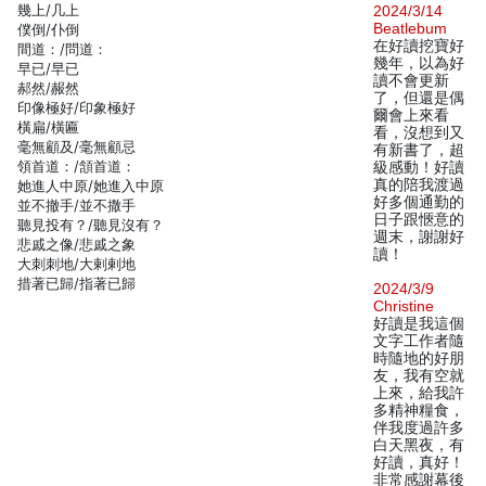
幾上/几上
2024/3/14
Beatlebum
僕倒/仆倒
在好讀挖寶好
間道：/問道：
幾年，以為好
早已/早已
讀不會更新
郝然/赧然
了，但還是偶
印像極好/印象極好
爾會上來看
橫扁/橫匾
看，沒想到又
毫無顧及/毫無顧忌
有新書了，超
領首道：/頷首道：
級感動！好讀
真的陪我渡過
她進人中原/她進入中原
好多個通勤的
並不撤手/並不撒手
日子跟愜意的
聽見投有？/聽見沒有？
週末，謝謝好
悲戚之像/悲戚之象
讀！
大刺刺地/大剌剌地
措著已歸/指著已歸
2024/3/9
Christine
好讀是我這個
文字工作者隨
時隨地的好朋
友，我有空就
上來，給我許
多精神糧食，
伴我度過許多
白天黑夜，有
好讀，真好！
非常感謝幕後