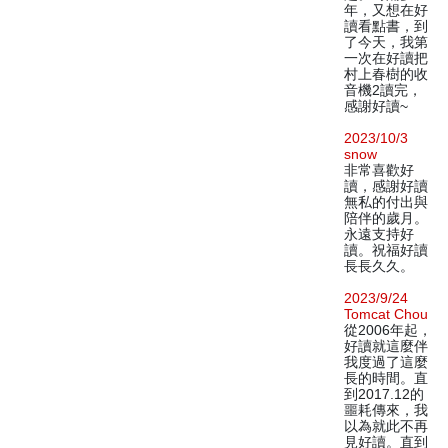
年，又想在好
讀看點書，到
了今天，我第
一次在好讀把
村上春樹的收
音機2讀完，
感謝好讀~
2023/10/3
snow
非常喜歡好
讀，感謝好讀
無私的付出與
陪伴的歲月。
永遠支持好
讀。祝福好讀
長長久久。
2023/9/24
Tomcat Chou
從2006年起，
好讀就這麼伴
我度過了這麼
長的時間。直
到2017.12的
噩耗傳來，我
以為就此不再
見好讀。直到