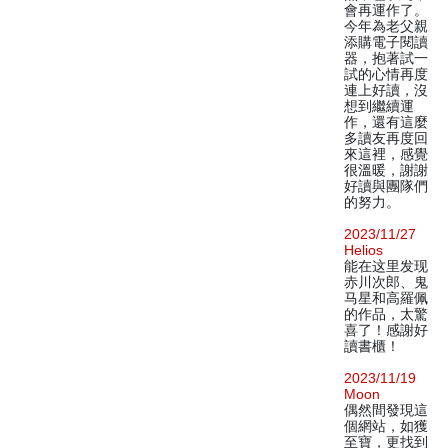
會再運作了。
今年為老父親
添購電子閱讀
器，抱著試一
試的心情再度
連上好讀，沒
想到繼續運
作，還有這麼
多讀友再度回
來這裡，感覺
很溫暖，謝謝
好讀與團隊們
的努力。
2023/11/27
Helios
能在这里发现
赤川次郎、鬼
马星和高羅佩
的作品，太驚
喜了！感謝好
讀書櫃！
2023/11/19
Moon
偶然間發現這
個網站，如獲
至寶，更找到