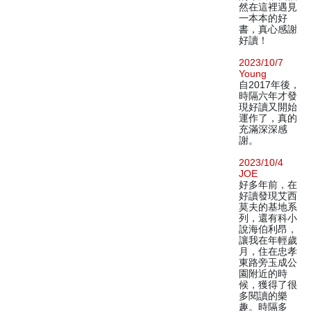
然在這裡遇見
一本本的好
書，真心感謝
好讀！
2023/10/7
Young
自2017年後，
時隔六年才發
現好讀又開始
運作了，真的
充滿深深感
謝。
2023/10/4
JOE
好多年前，在
好讀發現艾西
莫夫的基地系
列，還有科小
說海伯利昂，
讓我在年輕歲
月，住在忠孝
東路旁玉成公
園附近的時
候，獲得了很
多閱讀的樂
趣。時隔多