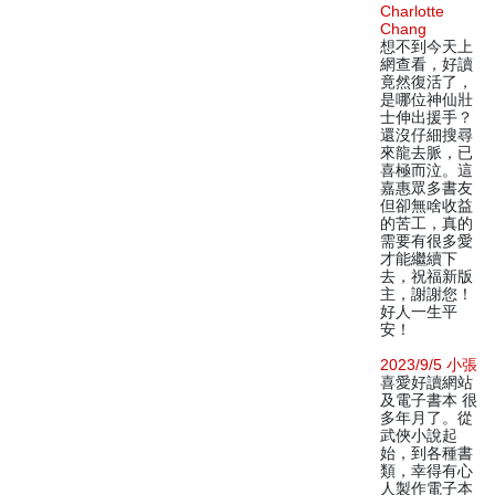
Charlotte
Chang
想不到今天上
網查看，好讀
竟然復活了，
是哪位神仙壯
士伸出援手？
還沒仔細搜尋
來龍去脈，已
喜極而泣。這
嘉惠眾多書友
但卻無啥收益
的苦工，真的
需要有很多愛
才能繼續下
去，祝福新版
主，謝謝您！
好人一生平
安！
2023/9/5 小張
喜愛好讀網站
及電子書本 很
多年月了。從
武俠小說起
始，到各種書
類，幸得有心
人製作電子本