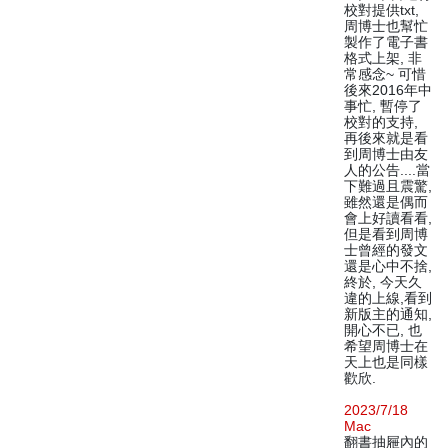
校對提供txt,
周博士也幫忙
製作了電子書
格式上架, 非
常感念~ 可惜
後來2016年中
事忙, 暫停了
校對的支持,
再後來就是看
到周博士由友
人的公告....當
下難過且震驚,
雖然還是偶而
會上好讀看看,
但是看到周博
士曾經的發文
還是心中不捨,
終於, 今天久
違的上線,看到
新版主的通知,
開心不已, 也
希望周博士在
天上也是同樣
歡欣.
2023/7/18
Mac
翻書抽屜內的