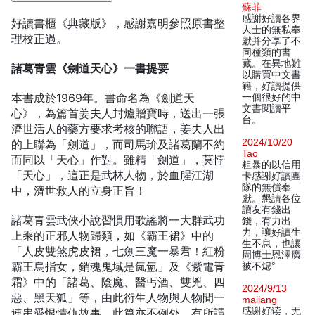
蘇菲
感謝好讀各界
好讀書櫃《典藏版》，感謝嘉明參照原書整
人士的無私奉
理校正過。
獻并分享了不
同種類的書
藏。在異地難
諸葛青雲《劍道天心》一書提要
以購買中文書
籍，好讀提供
本書成於1969年。書命名為《劍道天
一個很好的中
文書閱讀平
心》，為篇首姜夫人封爐贈寶時，送出一張
台。
濟世活人的藥方要求考核的聯語，姜夫人出
2024/10/20
的上聯為「劍道」，而司馬玠及諸葛蘭不約
Tao
而同以「天心」作對。雖精「劍道」，莫悖
粗暴的以信用
「天心」，這正是武林人物，於血腥江湖
卡感謝好讀團
隊的無償奉
中，濟世救人的立身正旨！
獻。懇請各位
讀友有錢出
諸葛青雲武俠小說習慣用歌謠將一大群武功
錢，有力出
力，讓好讀生
上乘的正邪人物歸類，如《霸王裙》中的
生不息，也讓
「人皮雙煞虎皮裙，七劍三魔一暴君！紅粉
周博士恩澤廣
霸王烏指女，銷魂鬼域是氤氳」及《紫電青
被不熄°
霜》中的「諸葛、陰魔、醫丐酒、雙兇、四
2024/9/13
惡、黑天狐」等，由此衍生人物與人物間一
maliang
感谢好读，无
連串愛恨情仇故事。此篇亦不例外，有所謂