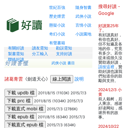
搜尋好讀 -
世紀百強
隨身智囊
Google
歷史煙雲
武俠小說
懸疑小說
言情小說
好讀第25年
了
。
奇幻小說
小說園地
有好讀真好，
有你也真好。
有聲書籍
但不知遍及各
有關好讀
讀友需知
勘誤需知
地的你，究竟
有多少。若你
製書需知
分工輸入
支持好讀
從未或很久沒
聯絡好讀
贊助過好讀，
武俠小說 書目
請按這裡
，贊
助好讀也讓我
們知道你的鼓
諸葛青雲
《劍道天心》
說明
勵與支持。
2024/12/3 小
2011/8/15 (1103K) 2015/7/3
黄
前人栽树，后
2011/8/15 (1034K) 2015/7/3
人乘凉。感谢
好读网站，感
2015/7/3 (2786K)
谢所有的故
2011/8/15 (634K) 2015/7/3
事。
2015/7/3 (634K)
2024/10/22