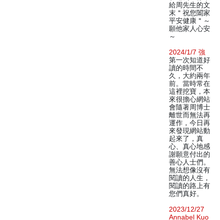
給周先生的文
末＂祝您闔家
平安健康＂～
願他家人心安
～
2024/1/7 強
第一次知道好
讀的時間不
久，大約兩年
前。當時常在
這裡挖寶，本
來很擔心網站
會隨著周博士
離世而無法再
運作，今日再
來發現網站動
起來了，真
心、真心地感
謝願意付出的
善心人士們。
無法想像沒有
閱讀的人生，
閱讀的路上有
您們真好。
2023/12/27
Annabel Kuo