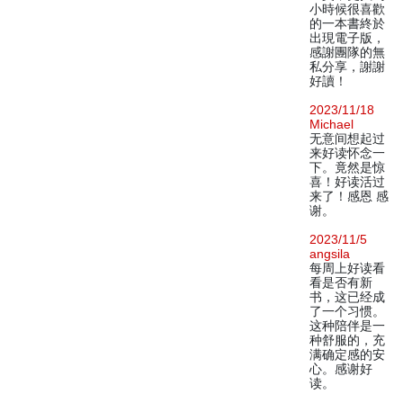
小時候很喜歡
的一本書終於
出現電子版，
感謝團隊的無
私分享，謝謝
好讀！
2023/11/18
Michael
无意间想起过
来好读怀念一
下。竟然是惊
喜！好读活过
来了！感恩 感
谢。
2023/11/5
angsila
每周上好读看
看是否有新
书，这已经成
了一个习惯。
这种陪伴是一
种舒服的，充
满确定感的安
心。感谢好
读。