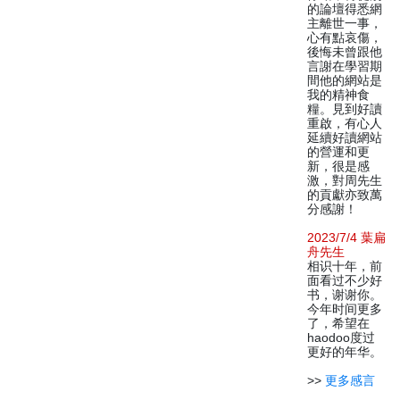
的論壇得悉網
主離世一事，
心有點哀傷，
後悔未曾跟他
言謝在學習期
間他的網站是
我的精神食
糧。見到好讀
重啟，有心人
延續好讀網站
的營運和更
新，很是感
激，對周先生
的貢獻亦致萬
分感謝！
2023/7/4 葉扁
舟先生
相识十年，前
面看过不少好
书，谢谢你。
今年时间更多
了，希望在
haodoo度过
更好的年华。
>>
更多感言