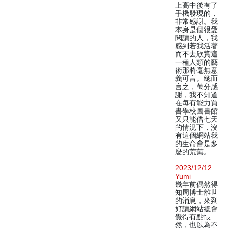
上高中後有了
手機發現的，
非常感謝。我
本身是個很愛
閱讀的人，我
感到若我活著
而不去欣賞這
一種人類的藝
術那將毫無意
義可言。總而
言之，萬分感
謝，我不知道
在每有能力買
書學校圖書館
又只能借七天
的情況下，沒
有這個網站我
的生命會是多
麼的荒蕪。
2023/12/12
Yumi
幾年前偶然得
知周博士離世
的消息，來到
好讀網站總會
覺得有點悵
然，也以為不