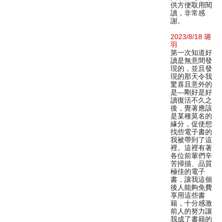
供方便取用閱
讀，非常感
謝。
2023/8/18 璐
羽
第一次知道好
讀是無意間發
現的，並且發
現的那天令我
驚喜且意外的
是—剛好是好
讀復活不久之
後，覺著應該
是某種莫名的
緣分，促使想
找些電子書的
我被帶到了這
裡。這裡有著
各位前輩們辛
苦掃描、品質
極佳的電子
書，讓我這個
後人能夠免費
享用這些書
籍，十分感激
前人的努力讓
我成了書籍的