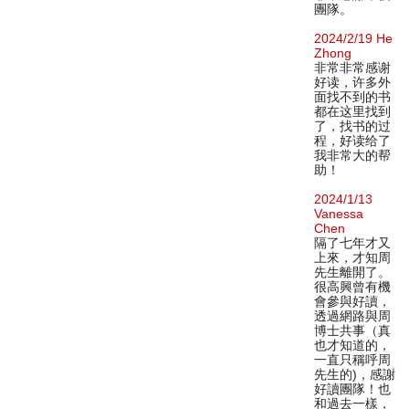
團隊。
2024/2/19 He
Zhong
非常非常感谢
好读，许多外
面找不到的书
都在这里找到
了，找书的过
程，好读给了
我非常大的帮
助！
2024/1/13
Vanessa
Chen
隔了七年才又
上來，才知周
先生離開了。
很高興曾有機
會參與好讀，
透過網路與周
博士共事（真
也才知道的，
一直只稱呼周
先生的)，感謝
好讀團隊！也
和過去一樣，