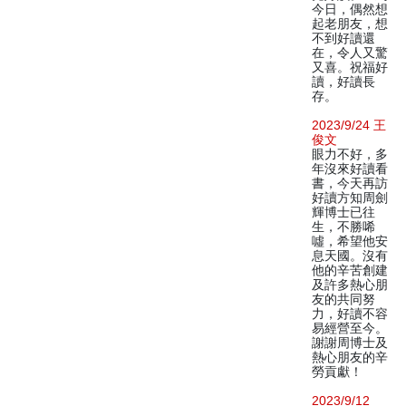
今日，偶然想
起老朋友，想
不到好讀還
在，令人又驚
又喜。祝福好
讀，好讀長
存。
2023/9/24 王
俊文
眼力不好，多
年沒來好讀看
書，今天再訪
好讀方知周劍
輝博士已往
生，不勝唏
噓，希望他安
息天國。沒有
他的辛苦創建
及許多熱心朋
友的共同努
力，好讀不容
易經營至今。
謝謝周博士及
熱心朋友的辛
勞貢獻！
2023/9/12