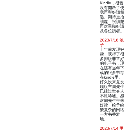
Kindle，很舊
沒有開啟了使
我再與好讀相
遇。期待重拾
讀趣，祝讀趣
再次重臨好讀
及各位讀者。
2023/7/18 池
子
十年前发现好
读，获得了很
多排版非常好
的电子书，现
在还有当年下
载的很多书存
在kindle里。
好久没来竟发
现版主周先生
已经过世令人
不胜唏嘘。感
谢周先生带来
好读，给予纷
繁复杂的网络
一方书香雅
地。
2023/7/14 甲