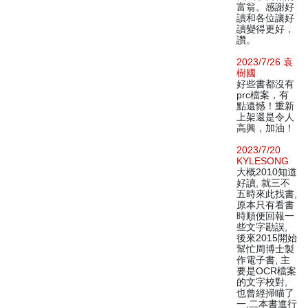
富翁。感謝好
讀和各位讓好
讀變得更好，
讚。
2023/7/26 袁
樹國
好些書都沒有
prc檔案，有
點遺憾！重新
上架還是令人
高興，加油！
2023/7/20
KYLESONG
大概2010知道
好讀, 就三不
五時來此找書,
原本只有看書
時順便回報一
些文字勘誤,
後來2015開始
幫忙周博士製
作電子書, 主
要是OCR檔案
的文字校對,
也曾經掃瞄了
一,二本書進行