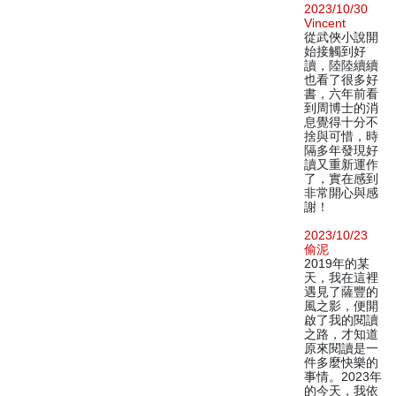
2023/10/30
Vincent
從武俠小說開
始接觸到好
讀，陸陸續續
也看了很多好
書，六年前看
到周博士的消
息覺得十分不
捨與可惜，時
隔多年發現好
讀又重新運作
了，實在感到
非常開心與感
謝！
2023/10/23
偷泥
2019年的某
天，我在這裡
遇見了薩豐的
風之影，便開
啟了我的閱讀
之路，才知道
原來閱讀是一
件多麼快樂的
事情。2023年
的今天，我依