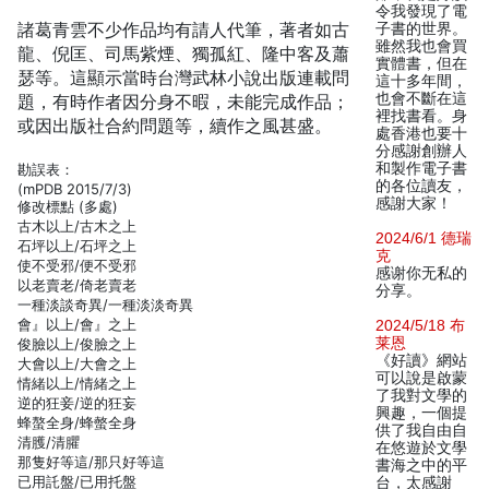
令我發現了電
諸葛青雲不少作品均有請人代筆，著者如古
子書的世界。
雖然我也會買
龍、倪匡、司馬紫煙、獨孤紅、隆中客及蕭
實體書，但在
瑟等。這顯示當時台灣武林小說出版連載問
這十多年間，
也會不斷在這
題，有時作者因分身不暇，未能完成作品；
裡找書看。身
或因出版社合約問題等，續作之風甚盛。
處香港也要十
分感謝創辦人
和製作電子書
勘誤表：
的各位讀友，
(mPDB 2015/7/3)
感謝大家！
修改標點 (多處)
古木以上/古木之上
2024/6/1 德瑞
石坪以上/石坪之上
克
使不受邪/便不受邪
感谢你无私的
以老賣老/倚老賣老
分享。
一種淡談奇異/一種淡淡奇異
會』以上/會』之上
2024/5/18 布
莱恩
俊臉以上/俊臉之上
《好讀》網站
大會以上/大會之上
可以說是啟蒙
情緒以上/情緒之上
了我對文學的
逆的狂妾/逆的狂妄
興趣，一個提
蜂螯全身/蜂螫全身
供了我自由自
清臒/清臞
在悠遊於文學
那隻好等這/那只好等這
書海之中的平
已用託盤/已用托盤
台，太感謝