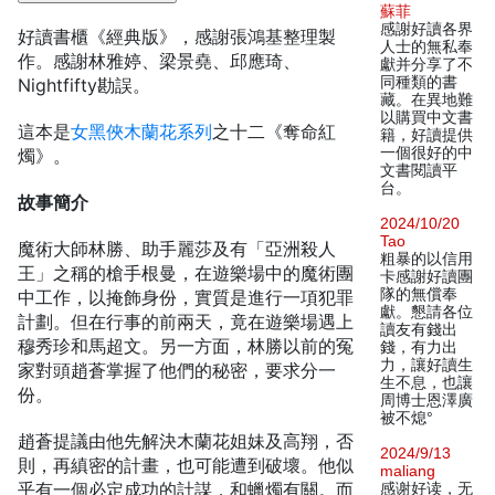
蘇菲
感謝好讀各界
好讀書櫃《經典版》，感謝張鴻基整理製
人士的無私奉
作。感謝林雅婷、梁景堯、邱應琦、
獻并分享了不
同種類的書
Nightfifty勘誤。
藏。在異地難
以購買中文書
這本是
女黑俠木蘭花系列
之十二《奪命紅
籍，好讀提供
一個很好的中
燭》。
文書閱讀平
台。
故事簡介
2024/10/20
Tao
魔術大師林勝、助手麗莎及有「亞洲殺人
粗暴的以信用
王」之稱的槍手根曼，在遊樂場中的魔術團
卡感謝好讀團
隊的無償奉
中工作，以掩飾身份，實質是進行一項犯罪
獻。懇請各位
計劃。但在行事的前兩天，竟在遊樂場遇上
讀友有錢出
穆秀珍和馬超文。另一方面，林勝以前的冤
錢，有力出
力，讓好讀生
家對頭趙蒼掌握了他們的秘密，要求分一
生不息，也讓
份。
周博士恩澤廣
被不熄°
趙蒼提議由他先解決木蘭花姐妹及高翔，否
2024/9/13
則，再縝密的計畫，也可能遭到破壞。他似
maliang
乎有一個必定成功的計謀，和蠟燭有關。而
感谢好读，无