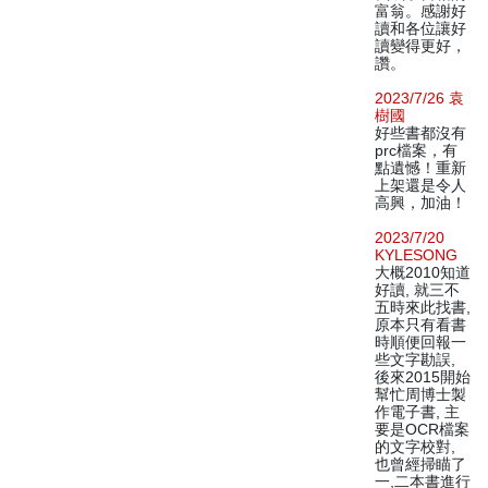
富翁。感謝好
讀和各位讓好
讀變得更好，
讚。
2023/7/26 袁
樹國
好些書都沒有
prc檔案，有
點遺憾！重新
上架還是令人
高興，加油！
2023/7/20
KYLESONG
大概2010知道
好讀, 就三不
五時來此找書,
原本只有看書
時順便回報一
些文字勘誤,
後來2015開始
幫忙周博士製
作電子書, 主
要是OCR檔案
的文字校對,
也曾經掃瞄了
一,二本書進行