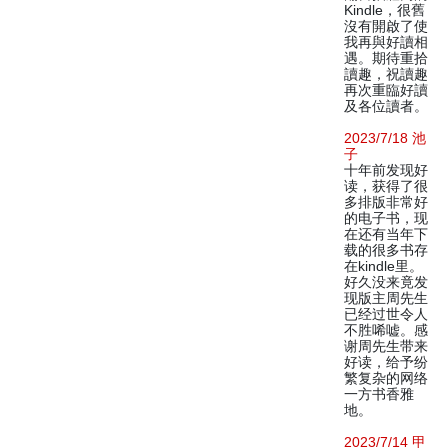
Kindle，很舊
沒有開啟了使
我再與好讀相
遇。期待重拾
讀趣，祝讀趣
再次重臨好讀
及各位讀者。
2023/7/18 池
子
十年前发现好
读，获得了很
多排版非常好
的电子书，现
在还有当年下
载的很多书存
在kindle里。
好久没来竟发
现版主周先生
已经过世令人
不胜唏嘘。感
谢周先生带来
好读，给予纷
繁复杂的网络
一方书香雅
地。
2023/7/14 甲