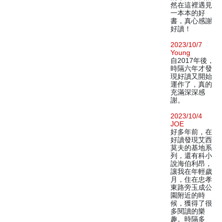
然在這裡遇見
一本本的好
書，真心感謝
好讀！
2023/10/7
Young
自2017年後，
時隔六年才發
現好讀又開始
運作了，真的
充滿深深感
謝。
2023/10/4
JOE
好多年前，在
好讀發現艾西
莫夫的基地系
列，還有科小
說海伯利昂，
讓我在年輕歲
月，住在忠孝
東路旁玉成公
園附近的時
候，獲得了很
多閱讀的樂
趣。時隔多