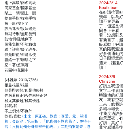
兩上高級/兩名高級
2024/3/14
Beatlebum
同家基金/國家基金
在好讀挖寶好
鬧上一鬧/鬪上一鬪
幾年，以為好
提在手指/捏在手指
讀不會更新
按卜廠/按下了
了，但還是偶
設法逃去/設法逃走
爾會上來看
無期待刑/無期徒刑
看，沒想到又
陡地倒/陡地倒下
有新書了，超
個能負擔/不能負擔
級感動！好讀
真的陪我渡過
緩了許多/緩了許多。
好多個通勤的
但是即使/但是卻使
日子跟愜意的
聯絡一下/聯絡之下
週末，謝謝好
怒？著/怒罵著
讀！
花圈中/花園中
2024/3/9
(林雅婷 2010/7/26)
Christine
根曼根曼/根曼
好讀是我這個
但是即終於/但是他終於
文字工作者隨
時隨地的好朋
你來看得正好/你來得正好
友，我有空就
極尤其優越/極其優越
上來，給我許
我我/我
多精神糧食，
不上例外/不例外
伴我度過許多
歡喜/喜歡
(未改，原正確。歡喜：喜愛。元．關漢
白天黑夜，有
卿．金線池．第三折：「他真個不歡喜我了，更待干
好讀，真好！
罷！只得到俺哥哥那裡告他去。」二刻拍案驚奇．卷
非常感謝幕後