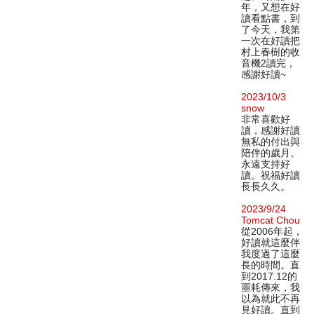
年，又想在好
讀看點書，到
了今天，我第
一次在好讀把
村上春樹的收
音機2讀完，
感謝好讀~
2023/10/3
snow
非常喜歡好
讀，感謝好讀
無私的付出與
陪伴的歲月。
永遠支持好
讀。祝福好讀
長長久久。
2023/9/24
Tomcat Chou
從2006年起，
好讀就這麼伴
我度過了這麼
長的時間。直
到2017.12的
噩耗傳來，我
以為就此不再
見好讀。直到