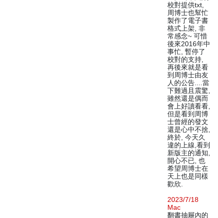
校對提供txt,
周博士也幫忙
製作了電子書
格式上架, 非
常感念~ 可惜
後來2016年中
事忙, 暫停了
校對的支持,
再後來就是看
到周博士由友
人的公告....當
下難過且震驚,
雖然還是偶而
會上好讀看看,
但是看到周博
士曾經的發文
還是心中不捨,
終於, 今天久
違的上線,看到
新版主的通知,
開心不已, 也
希望周博士在
天上也是同樣
歡欣.
2023/7/18
Mac
翻書抽屜內的