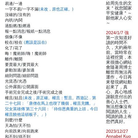
給周先生的文
易邊/一邊
末＂祝您闔家
一字不易/一字不漏
(未改，原也正確。)
平安健康＂～
沒確的/沒有的
願他家人心安
內哄/內鬨
～
過點燃/點燃過
報一點消息/報紙一點消息
2024/1/7 強
個像/不像
第一次知道好
較在/校在
(應該是設在)
讀的時間不
久，大約兩年
化了/花了
前。當時常在
晦！魔術師/嗨！魔術師
這裡挖寶，本
離件/離開
來很擔心網站
要賣最大/要買最大
會隨著周博士
參動加過/參加過
離世而無法再
細則問題/細節問題
運作，今日再
光賃憑/光憑
來發現網站動
公外露面/公開露面
起來了，真
心、真心地感
手術完全完成之後/手術完成之後
謝願意付出的
權且/姑且
(未改，原正確。權且：暫且。西遊記．第
善心人士們。
二十七回：「唐僧在馬上也喫了幾個，權且充饑。」
無法想像沒有
兒女英雄傳˙第三十六回：「待你恩典重的上頭，今日
閱讀的人生，
權且饒他這頓板子。」)
閱讀的路上有
則麼/什麼
您們真好。
天為怕/天不怕
向前跌來/向前跑來
2023/12/27
Annabel Kuo
和不到/得不到