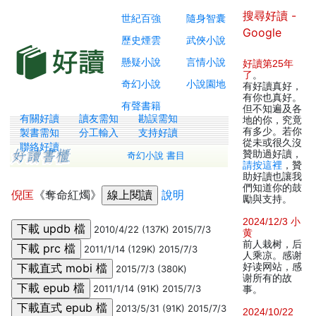
搜尋好讀 -
世紀百強
隨身智囊
Google
歷史煙雲
武俠小說
懸疑小說
言情小說
好讀第25年
了
。
奇幻小說
小說園地
有好讀真好，
有你也真好。
有聲書籍
但不知遍及各
有關好讀
讀友需知
勘誤需知
地的你，究竟
有多少。若你
製書需知
分工輸入
支持好讀
從未或很久沒
聯絡好讀
贊助過好讀，
奇幻小說 書目
請按這裡
，贊
助好讀也讓我
們知道你的鼓
倪匡
《奪命紅燭》
說明
勵與支持。
2024/12/3 小
2010/4/22 (137K) 2015/7/3
黄
前人栽树，后
2011/1/14 (129K) 2015/7/3
人乘凉。感谢
好读网站，感
2015/7/3 (380K)
谢所有的故
2011/1/14 (91K) 2015/7/3
事。
2013/5/31 (91K) 2015/7/3
2024/10/22