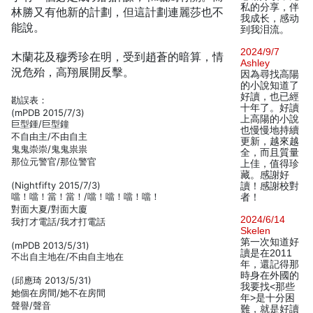
私的分享，伴
林勝又有他新的計劃，但這計劃連麗莎也不
我成长，感动
能說。
到我泪流。
2024/9/7
木蘭花及穆秀珍在明，受到趙蒼的暗算，情
Ashley
況危殆，高翔展開反擊。
因為尋找高陽
的小說知道了
好讀，也已經
勘誤表：
十年了。好讀
(mPDB 2015/7/3)
上高陽的小說
巨型鍾/巨型鐘
也慢慢地持續
不自由主/不由自主
更新，越來越
鬼鬼崇崇/鬼鬼祟祟
全，而且質量
那位元警官/那位警官
上佳，值得珍
藏。感謝好
(Nightfifty 2015/7/3)
讀！感謝校對
噹！噹！當！當！/噹！噹！噹！噹！
者！
對面大夏/對面大廈
2024/6/14
我打才電話/我才打電話
Skelen
第一次知道好
(mPDB 2013/5/31)
讀是在2011
不出自主地在/不由自主地在
年，還記得那
時身在外國的
(邱應琦 2013/5/31)
我要找<那些
她個在房間/她不在房間
年>是十分困
聲譽/聲音
難，就是好讀