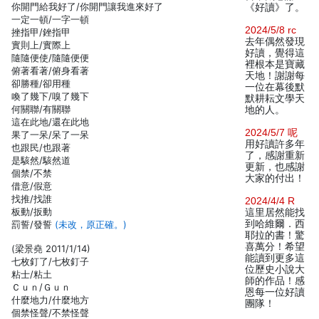
你開門給我好了/你開門讓我進來好了
《好讀》了。
一定一頓/一字一頓
2024/5/8 rc
挫指甲/銼指甲
去年偶然發現
實則上/實際上
好讀，覺得這
隨隨便使/隨隨便便
裡根本是寶藏
俯著看著/俯身看著
天地！謝謝每
卻勝種/卻用種
一位在幕後默
喚了幾下/嗅了幾下
默耕耘文學天
何關聯/有關聯
地的人。
這在此地/還在此地
2024/5/7 呢
果了一呆/呆了一呆
用好讀許多年
也跟民/也跟著
了，感謝重新
是駭然/駭然道
更新，也感謝
個禁/不禁
大家的付出！
借意/假意
找推/找誰
2024/4/4 R
板動/扳動
這里居然能找
到哈維爾．西
罰誓/發誓
(未改，原正確。)
耶拉的書！驚
喜萬分！希望
(梁景堯 2011/1/14)
能讀到更多這
七枚釘了/七枚釘子
位歷史小說大
粘士/粘土
師的作品！感
Ｃｕｎ/Ｇｕｎ
恩每一位好讀
什麼地力/什麼地方
團隊！
個禁怪聲/不禁怪聲