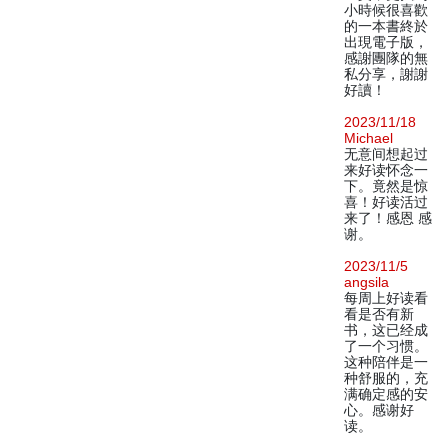
小時候很喜歡
的一本書終於
出現電子版，
感謝團隊的無
私分享，謝謝
好讀！
2023/11/18
Michael
无意间想起过
来好读怀念一
下。竟然是惊
喜！好读活过
来了！感恩 感
谢。
2023/11/5
angsila
每周上好读看
看是否有新
书，这已经成
了一个习惯。
这种陪伴是一
种舒服的，充
满确定感的安
心。感谢好
读。