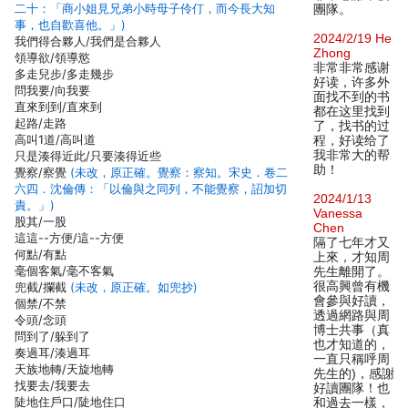
二十：「商小姐見兄弟小時母子伶仃，而今長大知
團隊。
事，也自歡喜他。」)
2024/2/19 He
我們得合夥人/我們是合夥人
Zhong
領導欲/領導慾
非常非常感谢
多走兒步/多走幾步
好读，许多外
問我要/向我要
面找不到的书
直來到到/直來到
都在这里找到
起路/走路
了，找书的过
高叫1道/高叫道
程，好读给了
我非常大的帮
只是湊得近此/只要湊得近些
助！
覺察/察覺
(未改，原正確。覺察：察知。宋史．卷二
六四．沈倫傳：「以倫與之同列，不能覺察，詔加切
2024/1/13
責。」)
Vanessa
股其/一股
Chen
這這--方便/這--方便
隔了七年才又
何點/有點
上來，才知周
毫個客氣/毫不客氣
先生離開了。
很高興曾有機
兜截/攔截
(未改，原正確。如兜抄)
會參與好讀，
個禁/不禁
透過網路與周
令頭/念頭
博士共事（真
問到了/躲到了
也才知道的，
奏過耳/湊過耳
一直只稱呼周
天族地轉/天旋地轉
先生的)，感謝
找要去/我要去
好讀團隊！也
陡地住戶口/陡地住口
和過去一樣，