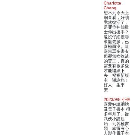
Charlotte
Chang
想不到今天上
網查看，好讀
竟然復活了，
是哪位神仙壯
士伸出援手？
還沒仔細搜尋
來龍去脈，已
喜極而泣。這
嘉惠眾多書友
但卻無啥收益
的苦工，真的
需要有很多愛
才能繼續下
去，祝福新版
主，謝謝您！
好人一生平
安！
2023/9/5 小張
喜愛好讀網站
及電子書本 很
多年月了。從
武俠小說起
始，到各種書
類，幸得有心
人製作電子本