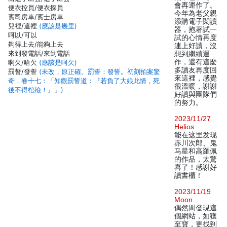
會再運作了。
便衣控員/便衣探員
今年為老父親
賓司房車/賓士房車
添購電子閱讀
兒裡/這裡
(應該是幾里)
器，抱著試一
呵以/可以
試的心情再度
夠得上去/能夠上去
連上好讀，沒
來到發電話/來到電話
想到繼續運
作，還有這麼
啊欠/哈欠
(應該是呵欠)
多讀友再度回
罰誓/發誓
(未改，原正確。罰誓：發誓。初刻拍案驚
來這裡，感覺
奇．卷十七：「知觀罰誓道：『若負了大娘此情，死
很溫暖，謝謝
後不得棺殮！』」)
好讀與團隊們
的努力。
2023/11/27
Helios
能在这里发现
赤川次郎、鬼
马星和高羅佩
的作品，太驚
喜了！感謝好
讀書櫃！
2023/11/19
Moon
偶然間發現這
個網站，如獲
至寶，更找到