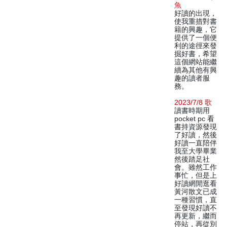
魚
好讀的出現，
使我重措對書
籍的興趣，它
提供了一個便
利的途徑來發
掘好書，希望
這個網站能繼
續為其他有興
趣的讀者服
務。
2023/7/8 歌
讀書時期用
pocket pc 看
書持資源發現
了好讀，然後
好讀一直陪伴
我至大學畢業
然後踏足社
會。雖然工作
事忙，但是上
好讀網閒逛看
黃河散文已成
一種習慣，直
至發現好讀不
再更新，繼而
停站，再從別