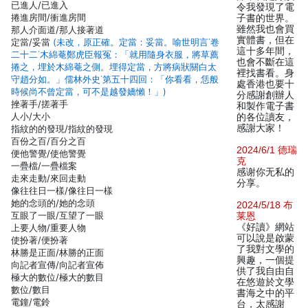
已進人/已進入
令我發現了電
捲進房間/衝進房間
子書的世界。
雖然我也會買
那人介面道/那人接著道
實體書，但在
定當/妥當
(未改，原正確。定當：妥當。喻世明言˙卷
這十多年間，
二十二˙木綿菴鄭虎臣報冤：「就用隨身衣服，將草薦
也會不斷在這
捲之，埋於木綿菴之側。埋得定當，方將病狀關白太
裡找書看。身
守趙分如。」儒林外史˙第五十四回：「你看看，恁般
處香港也要十
時候尚不曾定當，可不是越發嬌懶！」)
分感謝創辦人
挫著手/搓著手
和製作電子書
人小/大小
的各位讀友，
感謝大家！
指紋的的發現/指紋的發現
百份之百/百分之百
2024/6/1 德瑞
便他警覺/使他警覺
克
一疊檔/一疊檔案
感谢你无私的
走來走動/來回走動
分享。
像往往日一樣/像往日一樣
她的念頭的/她的念頭
2024/5/18 布
互眼了一眼/互望了一眼
莱恩
《好讀》網站
上要人物/重要人物
可以說是啟蒙
使扮著/便扮著
了我對文學的
林勝是正面/林勝的正面
興趣，一個提
向記者宣傳/向記者宣佈
供了我自由自
極大的數位/極大的數目
在悠遊於文學
數位/數目
書海之中的平
電鐘/電鈴
台，太感謝