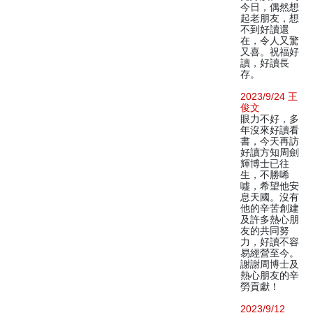
今日，偶然想
起老朋友，想
不到好讀還
在，令人又驚
又喜。祝福好
讀，好讀長
存。
2023/9/24 王
俊文
眼力不好，多
年沒來好讀看
書，今天再訪
好讀方知周劍
輝博士已往
生，不勝唏
噓，希望他安
息天國。沒有
他的辛苦創建
及許多熱心朋
友的共同努
力，好讀不容
易經營至今。
謝謝周博士及
熱心朋友的辛
勞貢獻！
2023/9/12