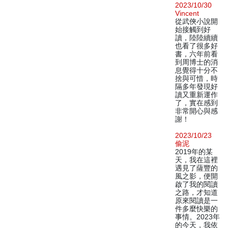
2023/10/30
Vincent
從武俠小說開
始接觸到好
讀，陸陸續續
也看了很多好
書，六年前看
到周博士的消
息覺得十分不
捨與可惜，時
隔多年發現好
讀又重新運作
了，實在感到
非常開心與感
謝！
2023/10/23
偷泥
2019年的某
天，我在這裡
遇見了薩豐的
風之影，便開
啟了我的閱讀
之路，才知道
原來閱讀是一
件多麼快樂的
事情。2023年
的今天，我依