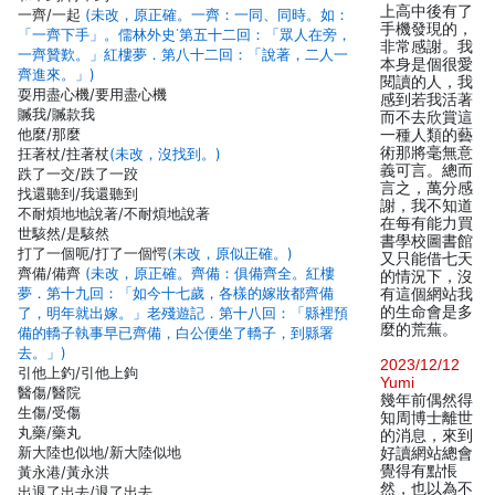
上高中後有了
一齊/一起
(未改，原正確。一齊：一同、同時。如：
手機發現的，
「一齊下手」。儒林外史˙第五十二回：「眾人在旁，
非常感謝。我
一齊贊歎。」紅樓夢．第八十二回：「說著，二人一
本身是個很愛
齊進來。」)
閱讀的人，我
耍用盡心機/要用盡心機
感到若我活著
贓我/贓款我
而不去欣賞這
他麼/那麼
一種人類的藝
術那將毫無意
抂著杖/拄著杖
(未改，沒找到。)
義可言。總而
跌了一交/跌了一跤
言之，萬分感
找還聽到/我還聽到
謝，我不知道
不耐煩地地說著/不耐煩地說著
在每有能力買
世駭然/是駭然
書學校圖書館
打了一個呃/打了一個愕
(未改，原似正確。)
又只能借七天
齊備/備齊
(未改，原正確。齊備：俱備齊全。紅樓
的情況下，沒
夢．第十九回：「如今十七歲，各樣的嫁妝都齊備
有這個網站我
的生命會是多
了，明年就出嫁。」老殘遊記．第十八回：「縣裡預
麼的荒蕪。
備的轎子執事早已齊備，白公便坐了轎子，到縣署
去。」)
2023/12/12
引他上釣/引他上鉤
Yumi
醫傷/醫院
幾年前偶然得
生傷/受傷
知周博士離世
丸藥/藥丸
的消息，來到
新大陸也似地/新大陸似地
好讀網站總會
覺得有點悵
黃永港/黃永洪
然，也以為不
出退了出去/退了出去