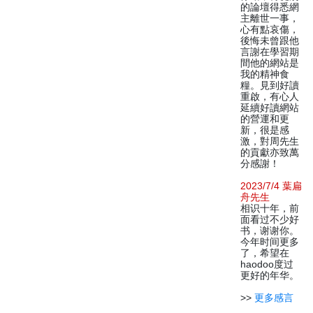
的論壇得悉網
主離世一事，
心有點哀傷，
後悔未曾跟他
言謝在學習期
間他的網站是
我的精神食
糧。見到好讀
重啟，有心人
延續好讀網站
的營運和更
新，很是感
激，對周先生
的貢獻亦致萬
分感謝！
2023/7/4 葉扁
舟先生
相识十年，前
面看过不少好
书，谢谢你。
今年时间更多
了，希望在
haodoo度过
更好的年华。
>>
更多感言