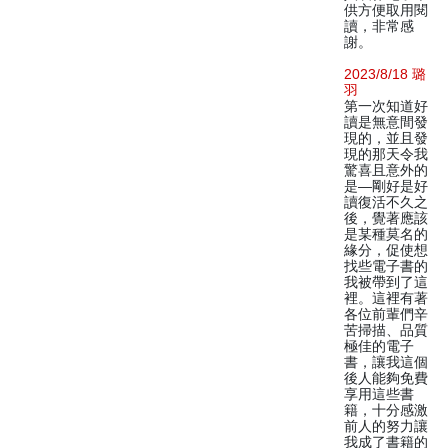
供方便取用閱
讀，非常感
謝。
2023/8/18 璐
羽
第一次知道好
讀是無意間發
現的，並且發
現的那天令我
驚喜且意外的
是—剛好是好
讀復活不久之
後，覺著應該
是某種莫名的
緣分，促使想
找些電子書的
我被帶到了這
裡。這裡有著
各位前輩們辛
苦掃描、品質
極佳的電子
書，讓我這個
後人能夠免費
享用這些書
籍，十分感激
前人的努力讓
我成了書籍的