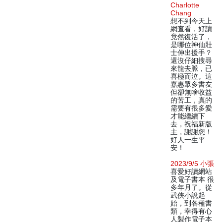
Charlotte
Chang
想不到今天上
網查看，好讀
竟然復活了，
是哪位神仙壯
士伸出援手？
還沒仔細搜尋
來龍去脈，已
喜極而泣。這
嘉惠眾多書友
但卻無啥收益
的苦工，真的
需要有很多愛
才能繼續下
去，祝福新版
主，謝謝您！
好人一生平
安！
2023/9/5 小張
喜愛好讀網站
及電子書本 很
多年月了。從
武俠小說起
始，到各種書
類，幸得有心
人製作電子本