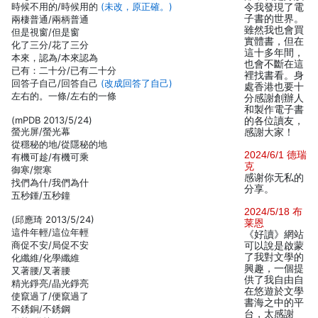
時候不用的/時候用的
(未改，原正確。)
令我發現了電
子書的世界。
兩棲普通/兩柄普通
雖然我也會買
但是視窗/但是窗
實體書，但在
化了三分/花了三分
這十多年間，
本來，認為/本來認為
也會不斷在這
已有：二十分/已有二十分
裡找書看。身
回答子自己/回答自己
(改成回答了自己)
處香港也要十
左右的。一條/左右的一條
分感謝創辦人
和製作電子書
(mPDB 2013/5/24)
的各位讀友，
螢光屏/螢光幕
感謝大家！
從穩秘的地/從隱秘的地
2024/6/1 德瑞
有機可趁/有機可乘
克
御寒/禦寒
感谢你无私的
找們為什/我們為什
分享。
五秒鍾/五秒鐘
2024/5/18 布
(邱應琦 2013/5/24)
莱恩
這件年輕/這位年輕
《好讀》網站
商促不安/局促不安
可以說是啟蒙
了我對文學的
化纖維/化學纖維
興趣，一個提
又著腰/叉著腰
供了我自由自
精光錚亮/晶光錚亮
在悠遊於文學
使竄過了/便竄過了
書海之中的平
不銹銅/不銹鋼
台，太感謝