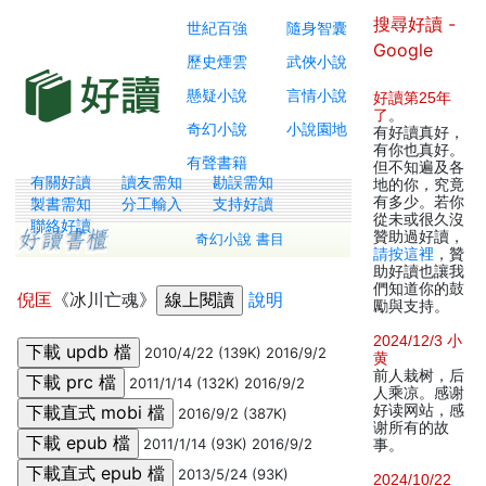
搜尋好讀 -
世紀百強
隨身智囊
Google
歷史煙雲
武俠小說
懸疑小說
言情小說
好讀第25年
了
。
奇幻小說
小說園地
有好讀真好，
有你也真好。
有聲書籍
但不知遍及各
有關好讀
讀友需知
勘誤需知
地的你，究竟
有多少。若你
製書需知
分工輸入
支持好讀
從未或很久沒
聯絡好讀
贊助過好讀，
奇幻小說 書目
請按這裡
，贊
助好讀也讓我
們知道你的鼓
倪匡
《冰川亡魂》
說明
勵與支持。
2024/12/3 小
2010/4/22 (139K) 2016/9/2
黄
前人栽树，后
2011/1/14 (132K) 2016/9/2
人乘凉。感谢
好读网站，感
2016/9/2 (387K)
谢所有的故
2011/1/14 (93K) 2016/9/2
事。
2013/5/24 (93K)
2024/10/22