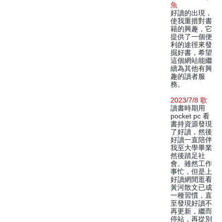
魚
好讀的出現，
使我重措對書
籍的興趣，它
提供了一個便
利的途徑來發
掘好書，希望
這個網站能繼
續為其他有興
趣的讀者服
務。
2023/7/8 歌
讀書時期用
pocket pc 看
書持資源發現
了好讀，然後
好讀一直陪伴
我至大學畢業
然後踏足社
會。雖然工作
事忙，但是上
好讀網閒逛看
黃河散文已成
一種習慣，直
至發現好讀不
再更新，繼而
停站，再從別