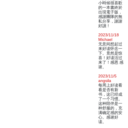
小時候很喜歡
的一本書終於
出現電子版，
感謝團隊的無
私分享，謝謝
好讀！
2023/11/18
Michael
无意间想起过
来好读怀念一
下。竟然是惊
喜！好读活过
来了！感恩 感
谢。
2023/11/5
angsila
每周上好读看
看是否有新
书，这已经成
了一个习惯。
这种陪伴是一
种舒服的，充
满确定感的安
心。感谢好
读。