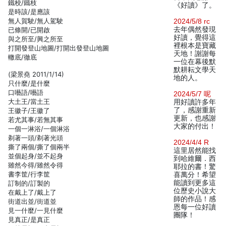
鐵校/鐵枝
《好讀》了。
是時該/是應該
無人賀駛/無人駕駛
2024/5/8 rc
去年偶然發現
已條開/已開啟
好讀，覺得這
與之所至/興之所至
裡根本是寶藏
打開發登山地圖/打開出發登山地圖
天地！謝謝每
轍底/徹底
一位在幕後默
默耕耘文學天
(梁景堯 2011/1/14)
地的人。
只什麼/是什麼
口囈語/囈語
2024/5/7 呢
大土王/當土王
用好讀許多年
了，感謝重新
王徽子/王徽了
更新，也感謝
若尤其事/若無其事
大家的付出！
一個一淋浴/一個淋浴
剃著一頭/剃著光頭
2024/4/4 R
撕了兩個/撕了個兩半
這里居然能找
並個起身/並不起身
到哈維爾．西
雖然今得/雖然令得
耶拉的書！驚
書李筐/行李筐
喜萬分！希望
能讀到更多這
訂制的/訂製的
位歷史小說大
在戴上了/戴上了
師的作品！感
街道出並/街道並
恩每一位好讀
見一什麼/一見什麼
團隊！
見真正/是真正