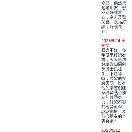
今日，偶然想
起老朋友，想
不到好讀還
在，令人又驚
又喜。祝福好
讀，好讀長
存。
2023/9/24 王
俊文
眼力不好，多
年沒來好讀看
書，今天再訪
好讀方知周劍
輝博士已往
生，不勝唏
噓，希望他安
息天國。沒有
他的辛苦創建
及許多熱心朋
友的共同努
力，好讀不容
易經營至今。
謝謝周博士及
熱心朋友的辛
勞貢獻！
2023/9/12