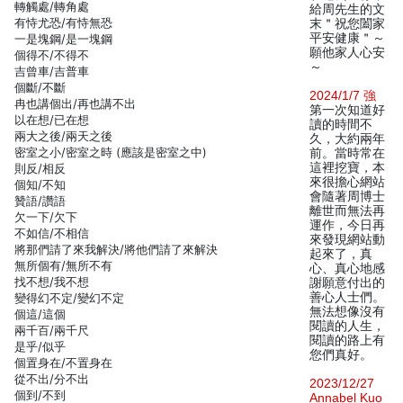
轉觸處/轉角處
給周先生的文
有恃尤恐/有恃無恐
末＂祝您闔家
平安健康＂～
一是塊鋼/是一塊鋼
願他家人心安
個得不/不得不
～
吉曾車/吉普車
個斷/不斷
2024/1/7 強
冉也講個出/再也講不出
第一次知道好
以在想/已在想
讀的時間不
兩大之後/兩天之後
久，大約兩年
密室之小/密室之時 (應該是密室之中)
前。當時常在
這裡挖寶，本
則反/相反
來很擔心網站
個知/不知
會隨著周博士
贊語/讚語
離世而無法再
欠一下/欠下
運作，今日再
不如信/不相信
來發現網站動
將那們請了來我解決/將他們請了來解決
起來了，真
無所個有/無所不有
心、真心地感
找不想/我不想
謝願意付出的
善心人士們。
變得幻不定/變幻不定
無法想像沒有
個這/這個
閱讀的人生，
兩千百/兩千尺
閱讀的路上有
是乎/似乎
您們真好。
個置身在/不置身在
從不出/分不出
2023/12/27
個到/不到
Annabel Kuo