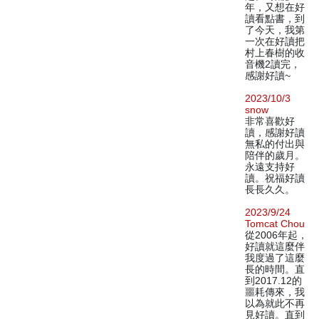
年，又想在好
讀看點書，到
了今天，我第
一次在好讀把
村上春樹的收
音機2讀完，
感謝好讀~
2023/10/3
snow
非常喜歡好
讀，感謝好讀
無私的付出與
陪伴的歲月。
永遠支持好
讀。祝福好讀
長長久久。
2023/9/24
Tomcat Chou
從2006年起，
好讀就這麼伴
我度過了這麼
長的時間。直
到2017.12的
噩耗傳來，我
以為就此不再
見好讀。直到