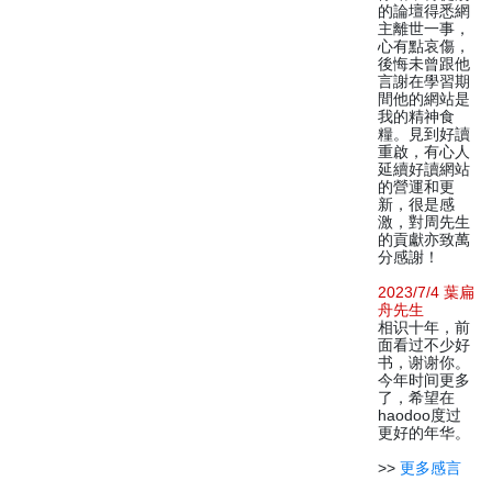
的論壇得悉網
主離世一事，
心有點哀傷，
後悔未曾跟他
言謝在學習期
間他的網站是
我的精神食
糧。見到好讀
重啟，有心人
延續好讀網站
的營運和更
新，很是感
激，對周先生
的貢獻亦致萬
分感謝！
2023/7/4 葉扁
舟先生
相识十年，前
面看过不少好
书，谢谢你。
今年时间更多
了，希望在
haodoo度过
更好的年华。
>>
更多感言