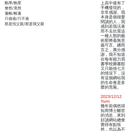
鮑厚/鮑星
上高中後有了
手機發現的，
會然/竟然
非常感謝。我
蓬帳/帳蓬
本身是個很愛
只個過/只不過
閱讀的人，我
那是找父親/那是我父親
感到若我活著
而不去欣賞這
一種人類的藝
術那將毫無意
義可言。總而
言之，萬分感
謝，我不知道
在每有能力買
書學校圖書館
又只能借七天
的情況下，沒
有這個網站我
的生命會是多
麼的荒蕪。
2023/12/12
Yumi
幾年前偶然得
知周博士離世
的消息，來到
好讀網站總會
覺得有點悵
然，也以為不