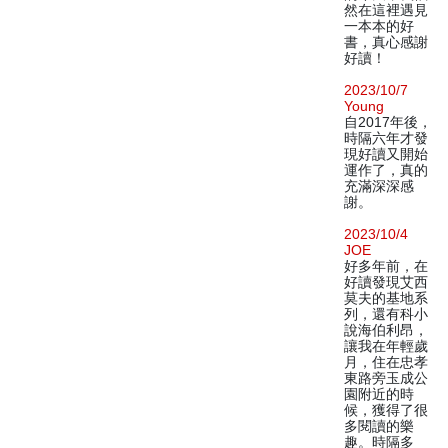
然在這裡遇見
一本本的好
書，真心感謝
好讀！
2023/10/7
Young
自2017年後，
時隔六年才發
現好讀又開始
運作了，真的
充滿深深感
謝。
2023/10/4
JOE
好多年前，在
好讀發現艾西
莫夫的基地系
列，還有科小
說海伯利昂，
讓我在年輕歲
月，住在忠孝
東路旁玉成公
園附近的時
候，獲得了很
多閱讀的樂
趣。時隔多