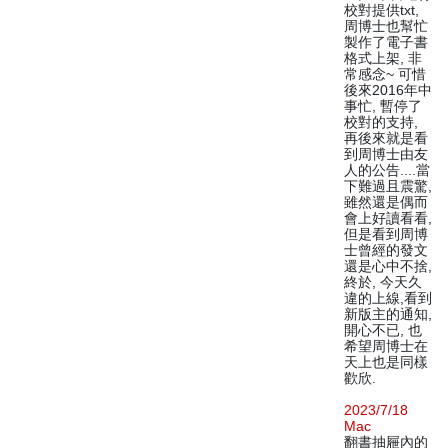
校對提供txt,
周博士也幫忙
製作了電子書
格式上架, 非
常感念~ 可惜
後來2016年中
事忙, 暫停了
校對的支持,
再後來就是看
到周博士由友
人的公告....當
下難過且震驚,
雖然還是偶而
會上好讀看看,
但是看到周博
士曾經的發文
還是心中不捨,
終於, 今天久
違的上線,看到
新版主的通知,
開心不已, 也
希望周博士在
天上也是同樣
歡欣.
2023/7/18
Mac
翻書抽屜內的