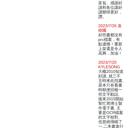
富翁。感謝好
讀和各位讓好
讀變得更好，
讚。
2023/7/26 袁
樹國
好些書都沒有
prc檔案，有
點遺憾！重新
上架還是令人
高興，加油！
2023/7/20
KYLESONG
大概2010知道
好讀, 就三不
五時來此找書,
原本只有看書
時順便回報一
些文字勘誤,
後來2015開始
幫忙周博士製
作電子書, 主
要是OCR檔案
的文字校對,
也曾經掃瞄了
一,二本書進行