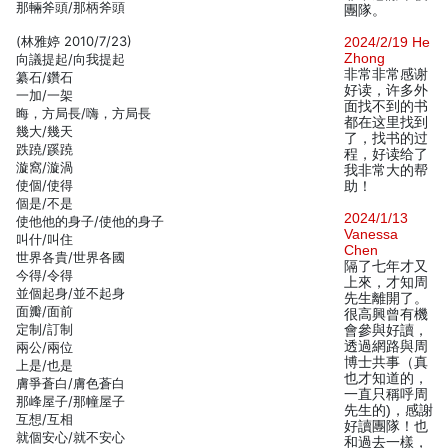
那輛斧頭/那柄斧頭
團隊。
(林雅婷 2010/7/23)
2024/2/19 He
Zhong
向議提起/向我提起
非常非常感谢
纂石/鑽石
好读，许多外
一加/一架
面找不到的书
晦，方局長/嗨，方局長
都在这里找到
幾大/幾天
了，找书的过
跌蹺/蹊蹺
程，好读给了
漩窩/漩渦
我非常大的帮
使個/使得
助！
個是/不是
2024/1/13
使他他的身子/使他的身子
Vanessa
叫什/叫住
Chen
世界各貴/世界各國
隔了七年才又
今得/令得
上來，才知周
並個起身/並不起身
先生離開了。
面瓣/面前
很高興曾有機
定制/訂制
會參與好讀，
透過網路與周
兩公/兩位
博士共事（真
上是/也是
也才知道的，
膚爭蒼白/膚色蒼白
一直只稱呼周
那峰屋子/那幢屋子
先生的)，感謝
互想/互相
好讀團隊！也
就個安心/就不安心
和過去一樣，