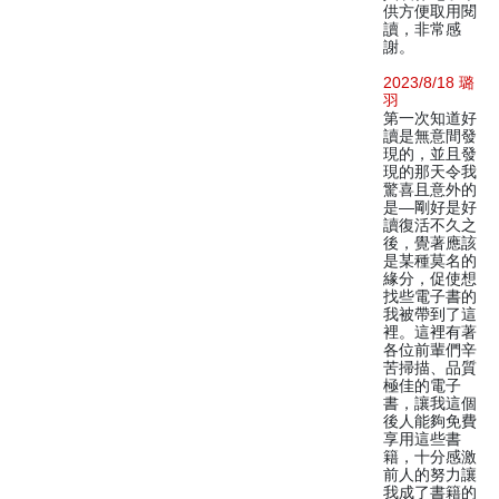
供方便取用閱
讀，非常感
謝。
2023/8/18 璐
羽
第一次知道好
讀是無意間發
現的，並且發
現的那天令我
驚喜且意外的
是—剛好是好
讀復活不久之
後，覺著應該
是某種莫名的
緣分，促使想
找些電子書的
我被帶到了這
裡。這裡有著
各位前輩們辛
苦掃描、品質
極佳的電子
書，讓我這個
後人能夠免費
享用這些書
籍，十分感激
前人的努力讓
我成了書籍的