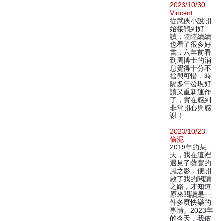
2023/10/30
Vincent
從武俠小說開
始接觸到好
讀，陸陸續續
也看了很多好
書，六年前看
到周博士的消
息覺得十分不
捨與可惜，時
隔多年發現好
讀又重新運作
了，實在感到
非常開心與感
謝！
2023/10/23
偷泥
2019年的某
天，我在這裡
遇見了薩豐的
風之影，便開
啟了我的閱讀
之路，才知道
原來閱讀是一
件多麼快樂的
事情。2023年
的今天，我依