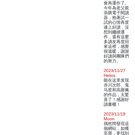
會再運作了。
今年為老父親
添購電子閱讀
器，抱著試一
試的心情再度
連上好讀，沒
想到繼續運
作，還有這麼
多讀友再度回
來這裡，感覺
很溫暖，謝謝
好讀與團隊們
的努力。
2023/11/27
Helios
能在这里发现
赤川次郎、鬼
马星和高羅佩
的作品，太驚
喜了！感謝好
讀書櫃！
2023/11/19
Moon
偶然間發現這
個網站，如獲
至寶，更找到