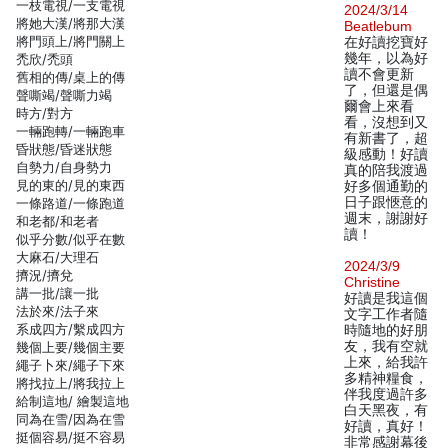
一枝電視/一支電視
2024/3/14
將她大漢/將那大漢
Beatlebum
將門頭上/將門關上
在好讀挖寶好
幾年，以為好
禿欣/禿頭
讀不會更新
舊相的傳/桌上的傳
了，但還是偶
聲嘶竭/聲嘶力竭
爾會上來看
時方/對方
看，沒想到又
一輛跑轉/一輛跑車
有新書了，超
昏狀態/昏迷狀態
級感動！好讀
自勢力/自身勢力
真的陪我渡過
見的東的/見的東西
好多個通勤的
日子跟愜意的
一條路道/一條跑道
週末，謝謝好
和老都/和老者
讀！
似乎分數/似乎在數
大麻石/大理石
2024/3/9
擠況/擠兌
Christine
講一批/讓一批
好讀是我這個
法於來/法子來
文字工作者隨
系成四方/繫成四方
時隨地的好朋
友，我有空就
幾個上要/幾個主要
上來，給我許
繩子卜來/繩子下來
多精神糧食，
將找拉上/將我拉上
伴我度過許多
給制這地/ 繪製這地
白天黑夜，有
同為在雪/因為在雪
好讀，真好！
挺個容易/挺不容易
非常感謝幕後