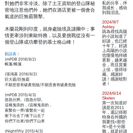
對她們非常冷淡。除了土王資助的登山隊秘
私的分享，伴
我成长，感动
密地注意他們外，她們在酒店更被一個會合
到我泪流。
氣道的巨無霸襲擊。
2024/9/7
Ashley
木蘭花剛到印度，就身處險境及謎團中；事
因為尋找高陽
情更牽涉到東歐特務，以及要挑戰從沒有一
的小說知道了
好讀，也已經
個登山隊成功攀登的慕士格山峰！
十年了。好讀
上高陽的小說
勘誤表
：
也慢慢地持續
(mPDB 2016/9/2)
更新，越來越
帳蓬/帳篷
全，而且質量
上佳，值得珍
(張鴻基 2016/9/2)
藏。感謝好
讀！感謝校對
巨大霸/巨無霸
者！
不願意曾有破產危險/不願意會有破產危險
2024/6/14
(mPDB 2015/4/3)
Skelen
急急分辨。/急急分辯。
第一次知道好
這種鬼崇的，/這種鬼祟的，
讀是在2011
索繫在一齊/索繫在一起
年，還記得那
衝下出去了/衝下山去了
時身在外國的
你們下出來/你們下山來
我要找<那些
年>是十分困
(Nightfifty 2015/4/3)
難，就是好讀