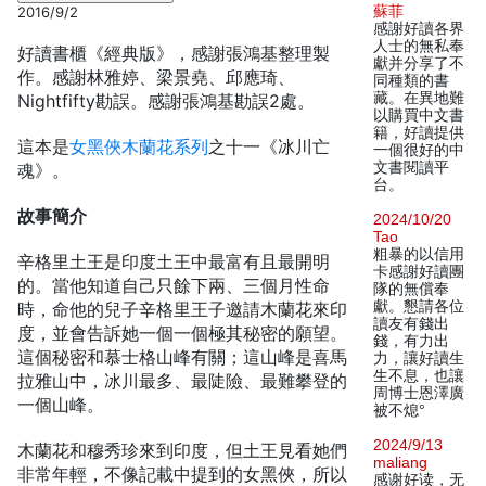
蘇菲
2016/9/2
感謝好讀各界
人士的無私奉
好讀書櫃《經典版》，感謝張鴻基整理製
獻并分享了不
作。感謝林雅婷、梁景堯、邱應琦、
同種類的書
藏。在異地難
Nightfifty勘誤。感謝張鴻基勘誤2處。
以購買中文書
籍，好讀提供
這本是
女黑俠木蘭花系列
之十一《冰川亡
一個很好的中
文書閱讀平
魂》。
台。
故事簡介
2024/10/20
Tao
粗暴的以信用
辛格里土王是印度土王中最富有且最開明
卡感謝好讀團
的。當他知道自己只餘下兩、三個月性命
隊的無償奉
獻。懇請各位
時，命他的兒子辛格里王子邀請木蘭花來印
讀友有錢出
度，並會告訴她一個一個極其秘密的願望。
錢，有力出
這個秘密和慕士格山峰有關；這山峰是喜馬
力，讓好讀生
生不息，也讓
拉雅山中，冰川最多、最陡險、最難攀登的
周博士恩澤廣
一個山峰。
被不熄°
2024/9/13
木蘭花和穆秀珍來到印度，但土王見看她們
maliang
非常年輕，不像記載中提到的女黑俠，所以
感谢好读，无