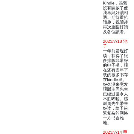
Kindle，很舊
沒有開啟了使
我再與好讀相
遇。期待重拾
讀趣，祝讀趣
再次重臨好讀
及各位讀者。
2023/7/18 池
子
十年前发现好
读，获得了很
多排版非常好
的电子书，现
在还有当年下
载的很多书存
在kindle里。
好久没来竟发
现版主周先生
已经过世令人
不胜唏嘘。感
谢周先生带来
好读，给予纷
繁复杂的网络
一方书香雅
地。
2023/7/14 甲