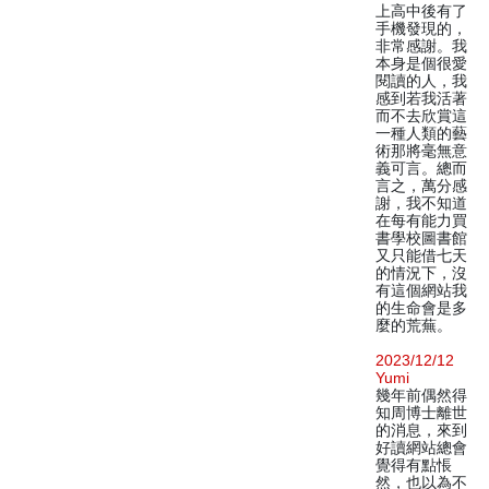
上高中後有了
手機發現的，
非常感謝。我
本身是個很愛
閱讀的人，我
感到若我活著
而不去欣賞這
一種人類的藝
術那將毫無意
義可言。總而
言之，萬分感
謝，我不知道
在每有能力買
書學校圖書館
又只能借七天
的情況下，沒
有這個網站我
的生命會是多
麼的荒蕪。
2023/12/12
Yumi
幾年前偶然得
知周博士離世
的消息，來到
好讀網站總會
覺得有點悵
然，也以為不