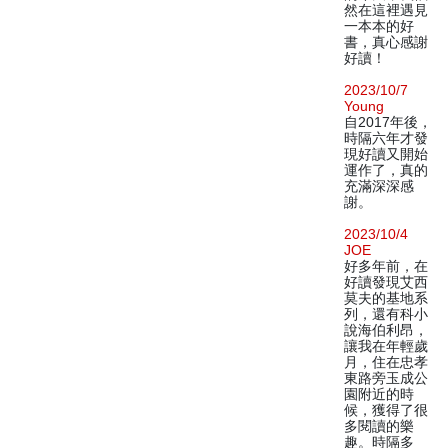
然在這裡遇見
一本本的好
書，真心感謝
好讀！
2023/10/7
Young
自2017年後，
時隔六年才發
現好讀又開始
運作了，真的
充滿深深感
謝。
2023/10/4
JOE
好多年前，在
好讀發現艾西
莫夫的基地系
列，還有科小
說海伯利昂，
讓我在年輕歲
月，住在忠孝
東路旁玉成公
園附近的時
候，獲得了很
多閱讀的樂
趣。時隔多