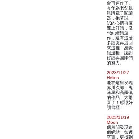
會再運作了。
今年為老父親
添購電子閱讀
器，抱著試一
試的心情再度
連上好讀，沒
想到繼續運
作，還有這麼
多讀友再度回
來這裡，感覺
很溫暖，謝謝
好讀與團隊們
的努力。
2023/11/27
Helios
能在这里发现
赤川次郎、鬼
马星和高羅佩
的作品，太驚
喜了！感謝好
讀書櫃！
2023/11/19
Moon
偶然間發現這
個網站，如獲
至寶，更找到