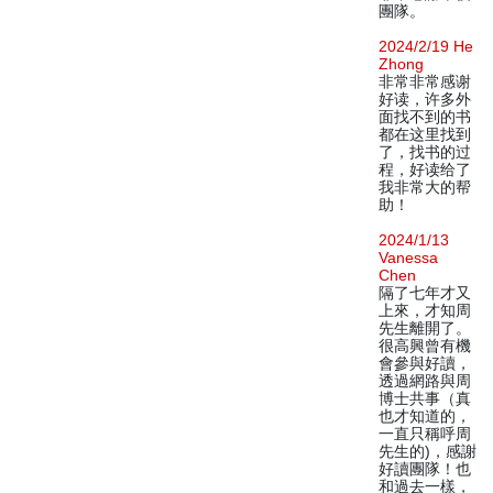
團隊。
2024/2/19 He
Zhong
非常非常感谢
好读，许多外
面找不到的书
都在这里找到
了，找书的过
程，好读给了
我非常大的帮
助！
2024/1/13
Vanessa
Chen
隔了七年才又
上來，才知周
先生離開了。
很高興曾有機
會參與好讀，
透過網路與周
博士共事（真
也才知道的，
一直只稱呼周
先生的)，感謝
好讀團隊！也
和過去一樣，