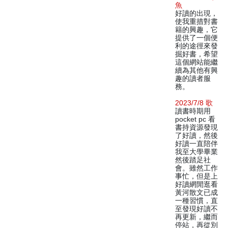
魚
好讀的出現，
使我重措對書
籍的興趣，它
提供了一個便
利的途徑來發
掘好書，希望
這個網站能繼
續為其他有興
趣的讀者服
務。
2023/7/8 歌
讀書時期用
pocket pc 看
書持資源發現
了好讀，然後
好讀一直陪伴
我至大學畢業
然後踏足社
會。雖然工作
事忙，但是上
好讀網閒逛看
黃河散文已成
一種習慣，直
至發現好讀不
再更新，繼而
停站，再從別