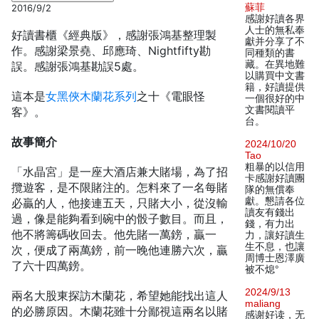
蘇菲
2016/9/2
感謝好讀各界
人士的無私奉
好讀書櫃《經典版》，感謝張鴻基整理製
獻并分享了不
作。感謝梁景堯、邱應琦、Nightfifty勘
同種類的書
藏。在異地難
誤。感謝張鴻基勘誤5處。
以購買中文書
籍，好讀提供
這本是
女黑俠木蘭花系列
之十《電眼怪
一個很好的中
文書閱讀平
客》。
台。
故事簡介
2024/10/20
Tao
粗暴的以信用
「水晶宮」是一座大酒店兼大賭場，為了招
卡感謝好讀團
攬遊客，是不限賭注的。怎料來了一名每賭
隊的無償奉
獻。懇請各位
必贏的人，他接連五天，只賭大小，從沒輸
讀友有錢出
過，像是能夠看到碗中的骰子數目。而且，
錢，有力出
他不將籌碼收回去。他先賭一萬鎊，贏一
力，讓好讀生
生不息，也讓
次，便成了兩萬鎊，前一晚他連勝六次，贏
周博士恩澤廣
了六十四萬鎊。
被不熄°
2024/9/13
兩名大股東探訪木蘭花，希望她能找出這人
maliang
的必勝原因。木蘭花雖十分鄙視這兩名以賭
感谢好读，无