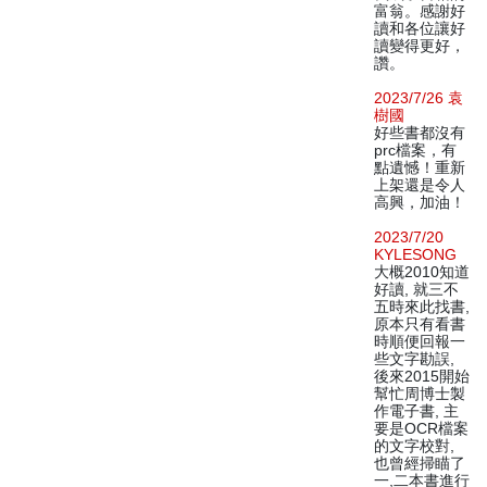
富翁。感謝好
讀和各位讓好
讀變得更好，
讚。
2023/7/26 袁
樹國
好些書都沒有
prc檔案，有
點遺憾！重新
上架還是令人
高興，加油！
2023/7/20
KYLESONG
大概2010知道
好讀, 就三不
五時來此找書,
原本只有看書
時順便回報一
些文字勘誤,
後來2015開始
幫忙周博士製
作電子書, 主
要是OCR檔案
的文字校對,
也曾經掃瞄了
一,二本書進行