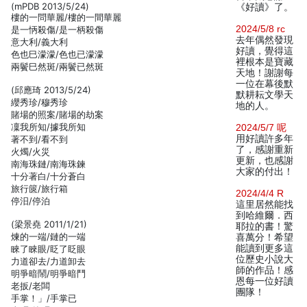
(mPDB 2013/5/24)
《好讀》了。
樓的一問華麗/樓的一間華麗
2024/5/8 rc
是一怲殺傷/是一柄殺傷
去年偶然發現
意大利/義大利
好讀，覺得這
色也巳濛濛/色也已濛濛
裡根本是寶藏
兩鬢巳然斑/兩鬢已然斑
天地！謝謝每
一位在幕後默
(邱應琦 2013/5/24)
默耕耘文學天
纓秀珍/穆秀珍
地的人。
賭場的照案/賭場的劫案
凜我所知/據我所知
2024/5/7 呢
用好讀許多年
著不到/看不到
了，感謝重新
火燭/火災
更新，也感謝
南海珠鏈/南海珠鍊
大家的付出！
十分著白/十分蒼白
旅行篋/旅行箱
2024/4/4 R
停汨/停泊
這里居然能找
到哈維爾．西
(梁景堯 2011/1/21)
耶拉的書！驚
煉的一端/鏈的一端
喜萬分！希望
能讀到更多這
睞了睞眼/眨了眨眼
位歷史小說大
力道卻去/力道卸去
師的作品！感
明爭暗鬧/明爭暗鬥
恩每一位好讀
老扳/老闆
團隊！
手掌！」/手掌已