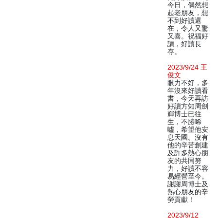
今日，偶然想
起老朋友，想
不到好讀還
在，令人又驚
又喜。祝福好
讀，好讀長
存。
2023/9/24 王
俊文
眼力不好，多
年沒來好讀看
書，今天再訪
好讀方知周劍
輝博士已往
生，不勝唏
噓，希望他安
息天國。沒有
他的辛苦創建
及許多熱心朋
友的共同努
力，好讀不容
易經營至今。
謝謝周博士及
熱心朋友的辛
勞貢獻！
2023/9/12