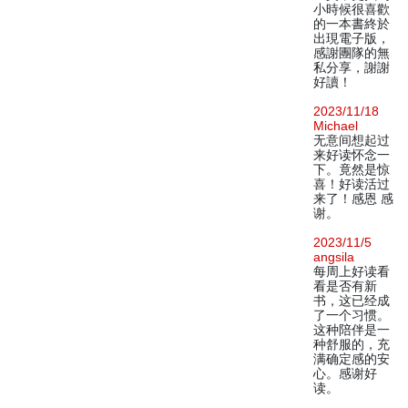
小時候很喜歡
的一本書終於
出現電子版，
感謝團隊的無
私分享，謝謝
好讀！
2023/11/18
Michael
无意间想起过
来好读怀念一
下。竟然是惊
喜！好读活过
来了！感恩 感
谢。
2023/11/5
angsila
每周上好读看
看是否有新
书，这已经成
了一个习惯。
这种陪伴是一
种舒服的，充
满确定感的安
心。感谢好
读。