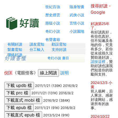
搜尋好讀 -
世紀百強
隨身智囊
Google
歷史煙雲
武俠小說
懸疑小說
言情小說
好讀第25年
了
。
奇幻小說
小說園地
有好讀真好，
有你也真好。
有聲書籍
但不知遍及各
有關好讀
讀友需知
勘誤需知
地的你，究竟
有多少。若你
製書需知
分工輸入
支持好讀
從未或很久沒
聯絡好讀
贊助過好讀，
奇幻小說 書目
請按這裡
，贊
助好讀也讓我
們知道你的鼓
倪匡
《電眼怪客》
說明
勵與支持。
2024/12/3 小
2011/1/21 (139K) 2016/9/2
黄
前人栽树，后
2011/1/21 (131K) 2016/9/2
人乘凉。感谢
好读网站，感
2016/9/2 (384K)
谢所有的故
2011/1/21 (91K) 2016/9/2
事。
2013/5/24 (91K)
2024/10/22