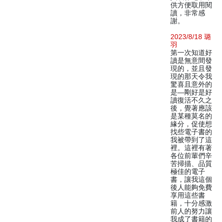
供方便取用閱
讀，非常感
謝。
2023/8/18 璐
羽
第一次知道好
讀是無意間發
現的，並且發
現的那天令我
驚喜且意外的
是—剛好是好
讀復活不久之
後，覺著應該
是某種莫名的
緣分，促使想
找些電子書的
我被帶到了這
裡。這裡有著
各位前輩們辛
苦掃描、品質
極佳的電子
書，讓我這個
後人能夠免費
享用這些書
籍，十分感激
前人的努力讓
我成了書籍的