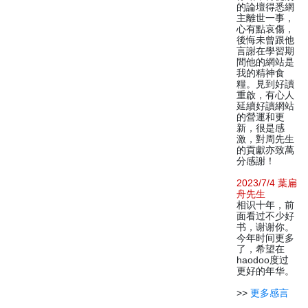
的論壇得悉網
主離世一事，
心有點哀傷，
後悔未曾跟他
言謝在學習期
間他的網站是
我的精神食
糧。見到好讀
重啟，有心人
延續好讀網站
的營運和更
新，很是感
激，對周先生
的貢獻亦致萬
分感謝！
2023/7/4 葉扁
舟先生
相识十年，前
面看过不少好
书，谢谢你。
今年时间更多
了，希望在
haodoo度过
更好的年华。
>>
更多感言