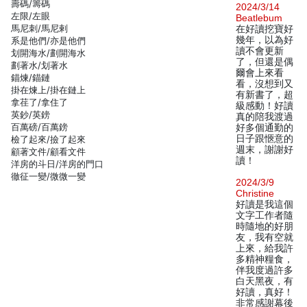
壽碼/籌碼
2024/3/14
左限/左眼
Beatlebum
馬尼刺/馬尼剌
在好讀挖寶好
幾年，以為好
系是他們/亦是他們
讀不會更新
划開海水/劃開海水
了，但還是偶
劃著水/划著水
爾會上來看
錨煉/錨鏈
看，沒想到又
掛在煉上/掛在鏈上
有新書了，超
拿荏了/拿住了
級感動！好讀
英鈔/英鎊
真的陪我渡過
百萬磅/百萬鎊
好多個通勤的
日子跟愜意的
檢了起來/撿了起來
週末，謝謝好
顧著文件/顧看文件
讀！
洋房的斗日/洋房的門口
徹征一變/微微一變
2024/3/9
Christine
好讀是我這個
文字工作者隨
時隨地的好朋
友，我有空就
上來，給我許
多精神糧食，
伴我度過許多
白天黑夜，有
好讀，真好！
非常感謝幕後