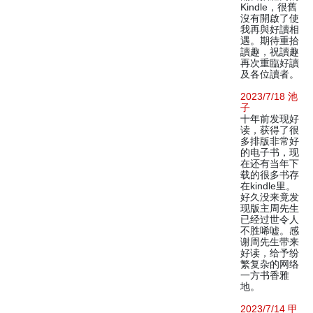
Kindle，很舊
沒有開啟了使
我再與好讀相
遇。期待重拾
讀趣，祝讀趣
再次重臨好讀
及各位讀者。
2023/7/18 池
子
十年前发现好
读，获得了很
多排版非常好
的电子书，现
在还有当年下
载的很多书存
在kindle里。
好久没来竟发
现版主周先生
已经过世令人
不胜唏嘘。感
谢周先生带来
好读，给予纷
繁复杂的网络
一方书香雅
地。
2023/7/14 甲