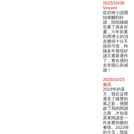
2023/10/30
Vincent
從武俠小說開
始接觸到好
讀，陸陸續續
也看了很多好
書，六年前看
到周博士的消
息覺得十分不
捨與可惜，時
隔多年發現好
讀又重新運作
了，實在感到
非常開心與感
謝！
2023/10/23
偷泥
2019年的某
天，我在這裡
遇見了薩豐的
風之影，便開
啟了我的閱讀
之路，才知道
原來閱讀是一
件多麼快樂的
事情。2023年
的今天，我依