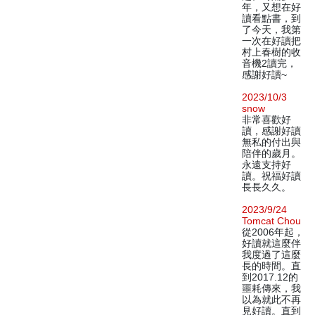
年，又想在好
讀看點書，到
了今天，我第
一次在好讀把
村上春樹的收
音機2讀完，
感謝好讀~
2023/10/3
snow
非常喜歡好
讀，感謝好讀
無私的付出與
陪伴的歲月。
永遠支持好
讀。祝福好讀
長長久久。
2023/9/24
Tomcat Chou
從2006年起，
好讀就這麼伴
我度過了這麼
長的時間。直
到2017.12的
噩耗傳來，我
以為就此不再
見好讀。直到