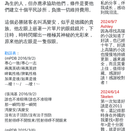
為生的人，但亦應承協助他們，條件是要他
私的分享，伴
我成长，感动
們建立十個平民診所，負擔一切維持費用。
到我泪流。
這個必勝賭客名叫馮樂安，似乎是德國的貴
2024/9/7
Ashley
族。他左眼上嵌著一片單片的眼鏡鏡片，下
因為尋找高陽
注時，時時閃耀出一種極其神秘的光彩來，
的小說知道了
好讀，也已經
原來他的左眼是一隻假眼。
十年了。好讀
上高陽的小說
勘誤表
：
也慢慢地持續
(mPDB 2016/9/2)
更新，越來越
專心一致/專心一志
全，而且質量
兩萬英磅/兩萬英鎊
上佳，值得珍
藏。感謝好
睥氣性格/脾氣性格
讀！感謝校對
加果是後/如果是後
者！
﹁曖！﹂/ ﹁噯！﹂
2024/6/14
(張鴻基 2016/9/2)
Skelen
誰也不准暄嘩/誰也不准喧嘩
第一次知道好
那一瞬問/那一瞬間
讀是在2011
溤樂安/馮樂安
年，還記得那
沒有法子頂防/沒有法子預防
時身在外國的
我要找<那些
照射得睜不開恨來/照射得睜不開眼來
年>是十分困
難，就是好讀
(mPDB 2015/3/6)