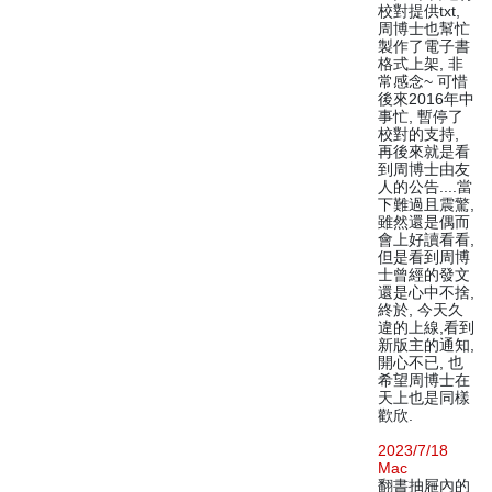
校對提供txt,
周博士也幫忙
製作了電子書
格式上架, 非
常感念~ 可惜
後來2016年中
事忙, 暫停了
校對的支持,
再後來就是看
到周博士由友
人的公告....當
下難過且震驚,
雖然還是偶而
會上好讀看看,
但是看到周博
士曾經的發文
還是心中不捨,
終於, 今天久
違的上線,看到
新版主的通知,
開心不已, 也
希望周博士在
天上也是同樣
歡欣.
2023/7/18
Mac
翻書抽屜內的