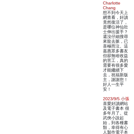
Charlotte
Chang
想不到今天上
網查看，好讀
竟然復活了，
是哪位神仙壯
士伸出援手？
還沒仔細搜尋
來龍去脈，已
喜極而泣。這
嘉惠眾多書友
但卻無啥收益
的苦工，真的
需要有很多愛
才能繼續下
去，祝福新版
主，謝謝您！
好人一生平
安！
2023/9/5 小張
喜愛好讀網站
及電子書本 很
多年月了。從
武俠小說起
始，到各種書
類，幸得有心
人製作電子本