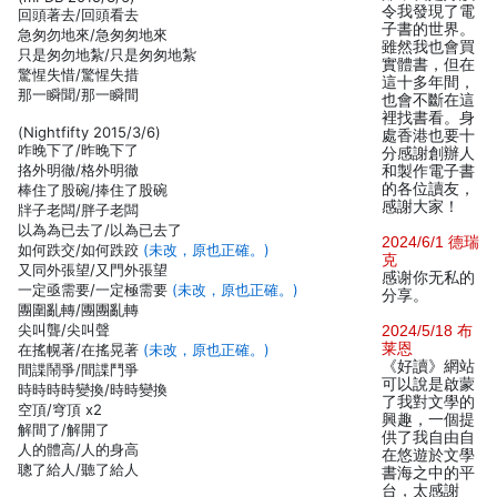
令我發現了電
回頭著去/回頭看去
子書的世界。
急匆勿地來/急匆匆地來
雖然我也會買
只是匆勿地紮/只是匆匆地紮
實體書，但在
驚惺失惜/驚惺失措
這十多年間，
那一瞬聞/那一瞬間
也會不斷在這
裡找書看。身
(Nightfifty 2015/3/6)
處香港也要十
咋晚下了/昨晚下了
分感謝創辦人
挌外明徹/格外明徹
和製作電子書
的各位讀友，
棒住了股碗/捧住了股碗
感謝大家！
牉子老闆/胖子老闆
以為為已去了/以為已去了
2024/6/1 德瑞
如何跌交/如何跌跤
(未改，原也正確。)
克
又同外張望/又門外張望
感谢你无私的
一定亟需要/一定極需要
(未改，原也正確。)
分享。
團圍亂轉/團團亂轉
尖叫聾/尖叫聲
2024/5/18 布
莱恩
在搖幌著/在搖晃著
(未改，原也正確。)
《好讀》網站
間諜鬧爭/間諜鬥爭
可以說是啟蒙
時時時時變換/時時變換
了我對文學的
空頂/穹頂 x2
興趣，一個提
解間了/解開了
供了我自由自
人的體高/人的身高
在悠遊於文學
聰了給人/聽了給人
書海之中的平
台，太感謝