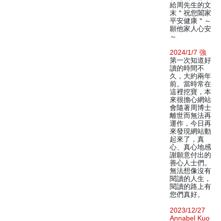
給周先生的文
末＂祝您闔家
平安健康＂～
願他家人心安
～
2024/1/7 強
第一次知道好
讀的時間不
久，大約兩年
前。當時常在
這裡挖寶，本
來很擔心網站
會隨著周博士
離世而無法再
運作，今日再
來發現網站動
起來了，真
心、真心地感
謝願意付出的
善心人士們。
無法想像沒有
閱讀的人生，
閱讀的路上有
您們真好。
2023/12/27
Annabel Kuo