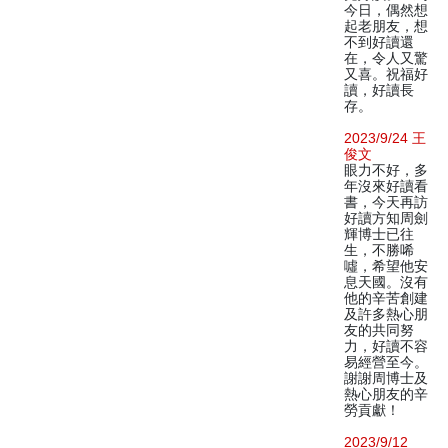
今日，偶然想
起老朋友，想
不到好讀還
在，令人又驚
又喜。祝福好
讀，好讀長
存。
2023/9/24 王
俊文
眼力不好，多
年沒來好讀看
書，今天再訪
好讀方知周劍
輝博士已往
生，不勝唏
噓，希望他安
息天國。沒有
他的辛苦創建
及許多熱心朋
友的共同努
力，好讀不容
易經營至今。
謝謝周博士及
熱心朋友的辛
勞貢獻！
2023/9/12