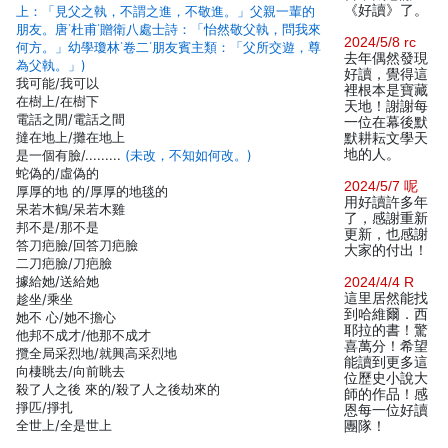
《好讀》了。
上：「見父之執，不謂之進，不敬進。」父親一輩的
朋友。唐˙杜甫˙贈衛八處士詩：「怡然敬父執，問我來
2024/5/8 rc
何方。」幼學瓊林˙卷二˙朋友賓主類：「父所交遊，尊
去年偶然發現
為父執。」)
好讀，覺得這
我可能/我可以
裡根本是寶藏
在樹上/在樹下
天地！謝謝每
電話之閒/電話之間
一位在幕後默
撻在地上/攤在地上
默耕耘文學天
地的人。
是一個有臉/.........
(未改，不知如何改。)
蛇偽的/虛偽的
2024/5/7 呢
厚厚的地 的/厚厚的地毯的
用好讀許多年
呆若木鶴/呆若木雞
了，感謝重新
邦不是/那不是
更新，也感謝
答刀疤臉/回答刀疤臉
大家的付出！
二刀疤臉/刀疤臉
據給她/送給她
2024/4/4 R
這里居然能找
趁坐/乘坐
到哈維爾．西
她不 心/她不擔心
耶拉的書！驚
他邦不成才/他那不成才
喜萬分！希望
攬全局采烈地/就興高采烈地
能讀到更多這
向棲眺去/向前眺去
位歷史小說大
殺了人之後 來的/殺了人之後劫來的
師的作品！感
掙匹/掙扎
恩每一位好讀
全世上/全是世上
團隊！