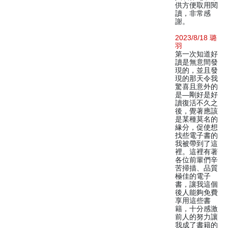
供方便取用閱
讀，非常感
謝。
2023/8/18 璐
羽
第一次知道好
讀是無意間發
現的，並且發
現的那天令我
驚喜且意外的
是—剛好是好
讀復活不久之
後，覺著應該
是某種莫名的
緣分，促使想
找些電子書的
我被帶到了這
裡。這裡有著
各位前輩們辛
苦掃描、品質
極佳的電子
書，讓我這個
後人能夠免費
享用這些書
籍，十分感激
前人的努力讓
我成了書籍的