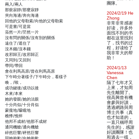
團隊。
兩入/兩人
那瘀寂靜/那麼寂靜
2024/2/19 He
夾向海邊/奔向海邊
Zhong
回他的父母勒索/向他的父母勒索
非常非常感谢
可是嘗/可是當
好读，许多外
蒞然一片/茫然一片
面找不到的书
沒有問的關係/沒有別的關係
都在这里找到
了，找书的过
遠住了/遮住了
程，好读给了
沒木錢/沒本錢
我非常大的帮
改邪歸王/改邪歸正
助！
又同到/又回到
帶同/帶回
2024/1/13
會在利馬高原/曾在利馬高原
Vanessa
下午時分著樣子/下午時分，看樣子
Chen
喚，/唉，
隔了七年才又
上來，才知周
成功鍵後/成功以後
先生離開了。
木來/本來
很高興曾有機
她的發眼/她的法眼
會參與好讀，
十分尚似/十分肖似
透過網路與周
蒙攏地/矇矓地
博士共事（真
樵悸/憔悴
也才知道的，
他邦不成材/他那不成材
一直只稱呼周
通同機艙/通向機艙
先生的)，感謝
好讀團隊！也
碎然巨響/砰然巨響
和過去一樣，
同她抱歉/向她抱歉