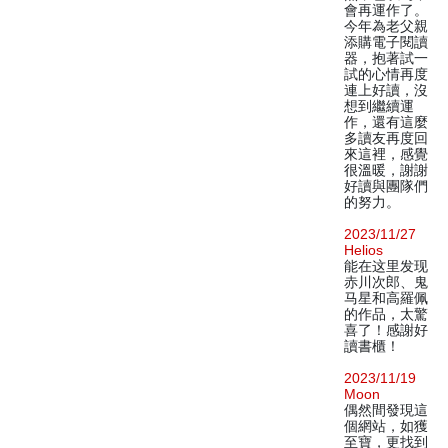
會再運作了。
今年為老父親
添購電子閱讀
器，抱著試一
試的心情再度
連上好讀，沒
想到繼續運
作，還有這麼
多讀友再度回
來這裡，感覺
很溫暖，謝謝
好讀與團隊們
的努力。
2023/11/27
Helios
能在这里发现
赤川次郎、鬼
马星和高羅佩
的作品，太驚
喜了！感謝好
讀書櫃！
2023/11/19
Moon
偶然間發現這
個網站，如獲
至寶，更找到