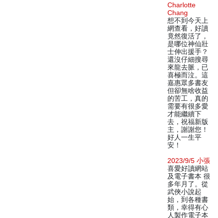
Charlotte
Chang
想不到今天上
網查看，好讀
竟然復活了，
是哪位神仙壯
士伸出援手？
還沒仔細搜尋
來龍去脈，已
喜極而泣。這
嘉惠眾多書友
但卻無啥收益
的苦工，真的
需要有很多愛
才能繼續下
去，祝福新版
主，謝謝您！
好人一生平
安！
2023/9/5 小張
喜愛好讀網站
及電子書本 很
多年月了。從
武俠小說起
始，到各種書
類，幸得有心
人製作電子本