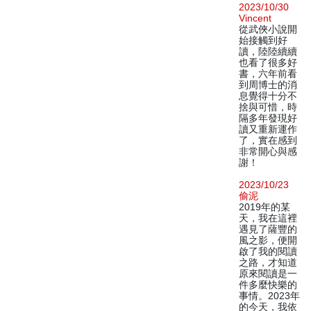
2023/10/30
Vincent
從武俠小說開
始接觸到好
讀，陸陸續續
也看了很多好
書，六年前看
到周博士的消
息覺得十分不
捨與可惜，時
隔多年發現好
讀又重新運作
了，實在感到
非常開心與感
謝！
2023/10/23
偷泥
2019年的某
天，我在這裡
遇見了薩豐的
風之影，便開
啟了我的閱讀
之路，才知道
原來閱讀是一
件多麼快樂的
事情。2023年
的今天，我依