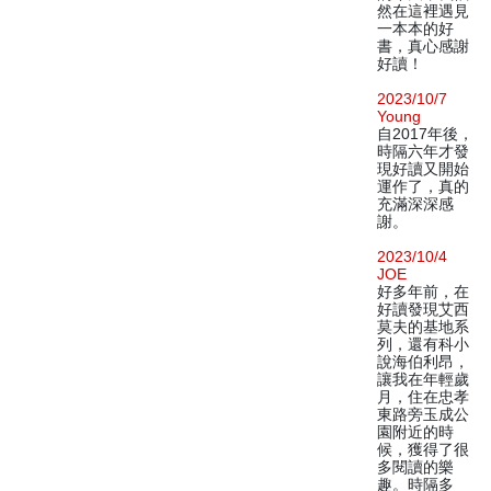
然在這裡遇見
一本本的好
書，真心感謝
好讀！
2023/10/7
Young
自2017年後，
時隔六年才發
現好讀又開始
運作了，真的
充滿深深感
謝。
2023/10/4
JOE
好多年前，在
好讀發現艾西
莫夫的基地系
列，還有科小
說海伯利昂，
讓我在年輕歲
月，住在忠孝
東路旁玉成公
園附近的時
候，獲得了很
多閱讀的樂
趣。時隔多