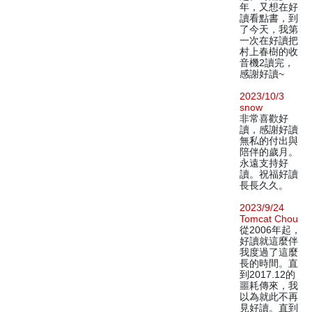
年，又想在好
讀看點書，到
了今天，我第
一次在好讀把
村上春樹的收
音機2讀完，
感謝好讀~
2023/10/3
snow
非常喜歡好
讀，感謝好讀
無私的付出與
陪伴的歲月。
永遠支持好
讀。祝福好讀
長長久久。
2023/9/24
Tomcat Chou
從2006年起，
好讀就這麼伴
我度過了這麼
長的時間。直
到2017.12的
噩耗傳來，我
以為就此不再
見好讀。直到