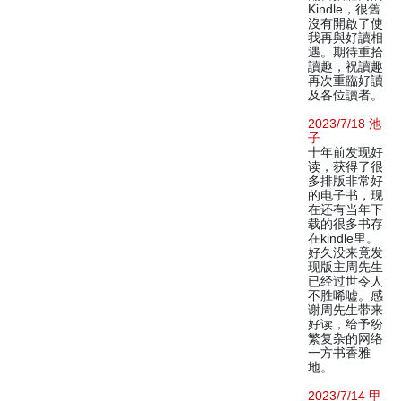
Kindle，很舊
沒有開啟了使
我再與好讀相
遇。期待重拾
讀趣，祝讀趣
再次重臨好讀
及各位讀者。
2023/7/18 池
子
十年前发现好
读，获得了很
多排版非常好
的电子书，现
在还有当年下
载的很多书存
在kindle里。
好久没来竟发
现版主周先生
已经过世令人
不胜唏嘘。感
谢周先生带来
好读，给予纷
繁复杂的网络
一方书香雅
地。
2023/7/14 甲