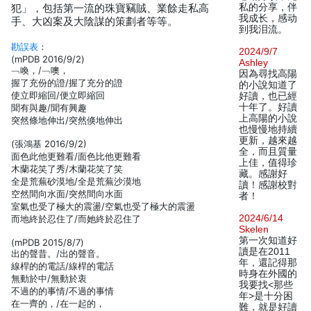
私的分享，伴
犯」，包括第一流的珠寶竊賊、業餘走私高
我成长，感动
手、大凶案及大陰謀的策劃者等等。
到我泪流。
勘誤表
：
2024/9/7
(mPDB 2016/9/2)
Ashley
﹁喚，/﹁噢，
因為尋找高陽
握了充份的證/握了充分的證
的小說知道了
使立即縮回/便立即縮回
好讀，也已經
十年了。好讀
聞有與趣/聞有興趣
上高陽的小說
突然條地伸出/突然倏地伸出
也慢慢地持續
更新，越來越
(張鴻基 2016/9/2)
全，而且質量
面色此他更難看/面色比他更難看
上佳，值得珍
木蘭花笑了秀/木蘭花笑了笑
藏。感謝好
全是荒蕪砂漠地/全是荒蕪沙漠地
讀！感謝校對
空然間向水面/突然間向水面
者！
室氣也受了極大的震盪/空氣也受了極大的震盪
2024/6/14
而地終於忍住了/而她終於忍住了
Skelen
第一次知道好
(mPDB 2015/8/7)
讀是在2011
出的聲昔。/出的聲音。
年，還記得那
線桿的的電話/線桿的電話
時身在外國的
無動於中/無動於衷
我要找<那些
不過的的事情/不過的事情
年>是十分困
在一齊的，/在一起的，
難，就是好讀