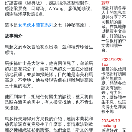
好讀書櫃《經典版》，感謝張鴻基整理製作。
蘇菲
感謝好讀各界
感謝梁景堯、邱應琦、A Yung、廖佩彣勘誤。
人士的無私奉
感謝張鴻基勘誤6處。
獻并分享了不
同種類的書
這本是
女黑俠木蘭花系列
之七《神秘高原》。
藏。在異地難
以購買中文書
故事簡介
籍，好讀提供
一個很好的中
文書閱讀平
馬超文於今次冒險初次出場，並和穆秀珍發生
台。
感情。
2024/10/20
馬多祿紳士是大財主，他有兩個兒子，弟弟馬
Tao
超武是花花公子，而哥哥馬超文一直在外國修
粗暴的以信用
卡感謝好讀團
讀地質學，並參加探險隊，目的地是南美利馬
隊的無償奉
高原，不幸地，他被發現昏倒在距離利馬高原
獻。懇請各位
三十里的地方。
讀友有錢出
錢，有力出
他回到家中，拒絕任何醫生的診視，整天將自
力，讓好讀生
己關在漆黑的房中，有人撥電找他，也不肯出
生不息，也讓
周博士恩澤廣
來接聽。
被不熄°
馬多祿夫婦得到方局長的介紹，邀請木蘭花和
2024/9/13
穆秀珍調查究竟發生了什麼事，事情牽涉到歐
maliang
洲歹徒組織紅衫俱樂部。他們全是「斯文的罪
感谢好读，无