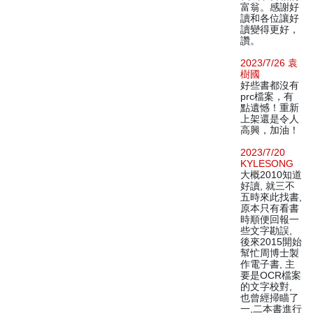
富翁。感謝好
讀和各位讓好
讀變得更好，
讚。
2023/7/26 袁
樹國
好些書都沒有
prc檔案，有
點遺憾！重新
上架還是令人
高興，加油！
2023/7/20
KYLESONG
大概2010知道
好讀, 就三不
五時來此找書,
原本只有看書
時順便回報一
些文字勘誤,
後來2015開始
幫忙周博士製
作電子書, 主
要是OCR檔案
的文字校對,
也曾經掃瞄了
一,二本書進行