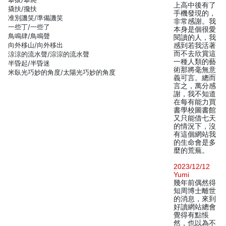
上高中後有了
撬扶/攙扶
手機發現的，
准別譏笑/準備譏笑
非常感謝。我
一些丁/一些了
本身是個很愛
鳥鳴肆/鳥鳴聲
閱讀的人，我
向外移山/向外移出
感到若我活著
而不去欣賞這
涼涼的流水聲/淙淙的流水聲
一種人類的藝
半昏起/半昏迷
術那將毫無意
米臥光巧妙的角度/太陽光巧妙的角度
義可言。總而
言之，萬分感
謝，我不知道
在每有能力買
書學校圖書館
又只能借七天
的情況下，沒
有這個網站我
的生命會是多
麼的荒蕪。
2023/12/12
Yumi
幾年前偶然得
知周博士離世
的消息，來到
好讀網站總會
覺得有點悵
然，也以為不