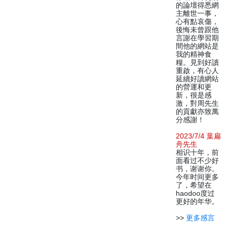
的論壇得悉網
主離世一事，
心有點哀傷，
後悔未曾跟他
言謝在學習期
間他的網站是
我的精神食
糧。見到好讀
重啟，有心人
延續好讀網站
的營運和更
新，很是感
激，對周先生
的貢獻亦致萬
分感謝！
2023/7/4 葉扁
舟先生
相识十年，前
面看过不少好
书，谢谢你。
今年时间更多
了，希望在
haodoo度过
更好的年华。
>>
更多感言