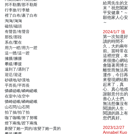
給周先生的文
邦不勒瀏/那不勒斯
末＂祝您闔家
行李搶/行李艙
平安健康＂～
裡了白布/裹了白布
願他家人心安
淘洶/洶洶
～
磁領/磁頭
有聲昔/有聲音
2024/1/7 強
第一次知道好
那投/那段
讀的時間不
系在/繫在
久，大約兩年
用力一瞪/用力一蹬
前。當時常在
這一體/這一蹬
這裡挖寶，本
擁腫/臃腫
來很擔心網站
攀緩/攀援
會隨著周博士
遠到了/遇到了
離世而無法再
迎迂/迎迓
運作，今日再
來發現網站動
砂磺地/砂漠地
起來了，真
乎而長/平而長
心、真心地感
憐磷磋峨/嶙峋嵯峨
謝願意付出的
在室中/在空中
善心人士們。
憐崎磋峨/嶙峋嵯峨
無法想像沒有
山石問/山石間
閱讀的人生，
拍了抽/拍了拍
閱讀的路上有
咖了咖嘴/努了努嘴
您們真好。
燈下兩塊/蹬下兩塊
2023/12/27
劃變了她一買的/改變了她一貫的
Annabel Kuo
攀拔/攀爬