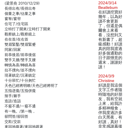
2024/3/14
(梁景堯 2010/12/29)
Beatlebum
長得出有/長得出奇
在好讀挖寶好
個量之事/估量之事
幾年，以為好
窗帑/窗帘
讀不會更新
住宅了/住宅區
了，但還是偶
立特打了開來/立時打了開來
爾會上來看
觀察鎮上/觀察鏡上
看，沒想到又
在在首/在右首
有新書了，超
級感動！好讀
雙眉緊鑿/雙眉緊蹙
真的陪我渡過
同家/回家
好多個通勤的
前恭後居/前恭後倨
日子跟愜意的
雙手又腰/雙手叉腰
週末，謝謝好
轉慎為喜/轉瞋為喜
讀！
拉不撲向/並不撲向
現著鎮定/沉著鎮定
2024/3/9
十分班忙/十分匆忙
Christine
好讀是我這個
天色已經將明瞭/天色已經將明了
文字工作者隨
五指迸攏/五指併攏
時隨地的好朋
辣手/棘手
友，我有空就
造諳/造詣
上來，給我許
不竅不通/一竅不通
多精神糧食，
有一晚。/第一晚，
伴我度過許多
卻問答/卻回答
白天黑夜，有
交欺/交款
好讀，真好！
非常感謝幕後
來回地腹著/來回地踱著