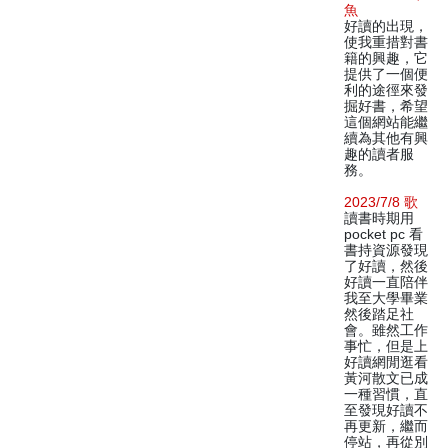
魚
好讀的出現，
使我重措對書
籍的興趣，它
提供了一個便
利的途徑來發
掘好書，希望
這個網站能繼
續為其他有興
趣的讀者服
務。
2023/7/8 歌
讀書時期用
pocket pc 看
書持資源發現
了好讀，然後
好讀一直陪伴
我至大學畢業
然後踏足社
會。雖然工作
事忙，但是上
好讀網閒逛看
黃河散文已成
一種習慣，直
至發現好讀不
再更新，繼而
停站，再從別