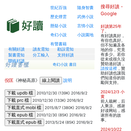
搜尋好讀 -
世紀百強
隨身智囊
Google
歷史煙雲
武俠小說
懸疑小說
言情小說
好讀第25年
了
。
奇幻小說
小說園地
有好讀真好，
有你也真好。
有聲書籍
但不知遍及各
有關好讀
讀友需知
勘誤需知
地的你，究竟
有多少。若你
製書需知
分工輸入
支持好讀
從未或很久沒
聯絡好讀
贊助過好讀，
奇幻小說 書目
請按這裡
，贊
助好讀也讓我
們知道你的鼓
倪匡
《神秘高原》
說明
勵與支持。
2024/12/3 小
2010/12/30 (139K) 2016/9/2
黄
2010/12/30 (133K) 2016/9/2
前人栽树，后
人乘凉。感谢
2015/8/7 (380K) 2016/9/2
好读网站，感
2010/12/30 (85K) 2016/9/2
谢所有的故
事。
2013/5/24 (85K) 2016/9/2
2024/10/22