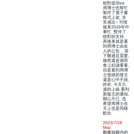
校對提供txt,
周博士也幫忙
製作了電子書
格式上架, 非
常感念~ 可惜
後來2016年中
事忙, 暫停了
校對的支持,
再後來就是看
到周博士由友
人的公告....當
下難過且震驚,
雖然還是偶而
會上好讀看看,
但是看到周博
士曾經的發文
還是心中不捨,
終於, 今天久
違的上線,看到
新版主的通知,
開心不已, 也
希望周博士在
天上也是同樣
歡欣.
2023/7/18
Mac
翻書抽屜內的