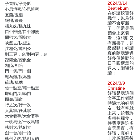
2024/3/14
子首影/子身影
Beatlebum
心思填密/心思慎密
在好讀挖寶好
五燕/玉燕
幾年，以為好
緩綴/緩緩
讀不會更新
揚九妹/楊九妹
了，但還是偶
口中部慢/口中卻慢
爾會上來看
間鄧大/問鄧大
看，沒想到又
袂些去/快些去
有新書了，超
級感動！好讀
注相公/連相公
真的陪我渡過
到三更，金/到初更，金
好多個通勤的
蹬懼全/蹬俱全
日子跟愜意的
相陸/相陪
週末，謝謝好
門一例/門一側
讀！
報為難/很為難
硫璃/琉璃
2024/3/9
借一點空/藉一點空
Christine
好讀是我這個
即動門/叩動門
文字工作者隨
踢命/賜命
時隨地的好朋
行之次/行一次
友，我有空就
人其掌/任其掌
上來，給我許
大會看手/大會著手
多精神糧食，
一收馬恆/一收馬韁
伴我度過許多
執到大/執劍大
白天黑夜，有
劍一台/劍一抬
好讀，真好！
非常感謝幕後
執劍入的/執劍人的