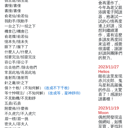
鄧五龍/鄧玉龍
會再運作了。
書憧/書僮
今年為老父親
書撞/書僮
添購電子閱讀
俞老仙/俞若仙
器，抱著試一
我勸手/我動手
試的心情再度
連上好讀，沒
一台之下/一招之下
想到繼續運
機拿已/機會已
作，還有這麼
俞老燦/俞若仙
多讀友再度回
憶本失/憶未失
來這裡，感覺
眼下了/服下了
很溫暖，謝謝
什麼人人/什麼人
好讀與團隊們
招要完沒/招耍完沒
的努力。
容公手/容公子
2023/11/27
出去他們 /除去他們
Helios
常居此地/長居此地
能在这里发现
進射而/激射而
赤川次郎、鬼
針之廠/針之下
马星和高羅佩
個卜十枚/（不知何解）
(改成不下千枚)
的作品，太驚
等十忡暉注/（不知何解）
(改成等，凝神靜待)
喜了！感謝好
不見動機/不見動靜
讀書櫃！
五鼎/石鼎
2023/11/19
附麼佈/什麼佈
Moon
不久虎穴/不入虎穴
偶然間發現這
眉一標/眉一挑
個網站，如獲
密夫人/容夫人
至寶，更找到