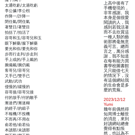
上高中後有了
太通吃虧/太過吃虧
手機發現的，
李公據/李公枴
非常感謝。我
作降一/詐降一
本身是個很愛
閉任氣/閉住氣
閱讀的人，我
著雙日/著雙目
感到若我活著
而不去欣賞這
拍括了/拍活了
一種人類的藝
容哥和玉/容哥兒和玉
術那將毫無意
眼下解藥/服下解藥
義可言。總而
要光和你/要先和你
言之，萬分感
步而行走列/步走到
謝，我不知道
手上或的/手上戴的
在每有能力買
腕備戴/腕仍戴
書學校圖書館
客哥兒/容哥兒
又只能借七天
的情況下，沒
又手已/雙手已
有這個網站我
武動/武功
的生命會是多
侵慢的/緩慢的
麼的荒蕪。
容哥接/容哥兒接
付的放手/付的敵手
2023/12/12
漸迷們/漸迷糊
Yumi
的經子/的緞子
幾年前偶然得
不報機/不投機
知周博士離世
的消息，來到
不而再/不用在
好讀網站總會
俞若他/俞若仙
覺得有點悵
本讀那/未讀那
然，也以為不