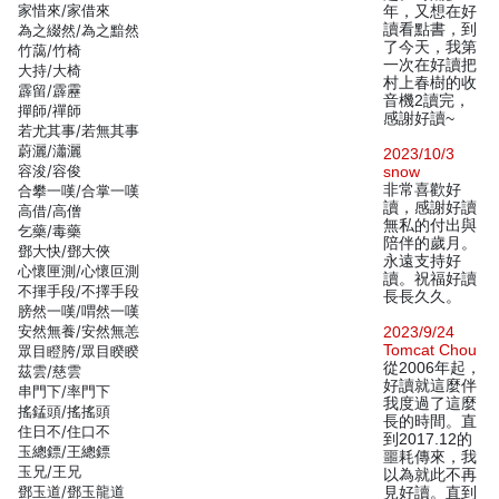
家惜來/家借來
年，又想在好
讀看點書，到
為之綴然/為之黯然
了今天，我第
竹藹/竹椅
一次在好讀把
大持/大椅
村上春樹的收
霹留/霹靂
音機2讀完，
撣師/禪師
感謝好讀~
若尤其事/若無其事
蔚灑/瀟灑
2023/10/3
容浚/容俊
snow
非常喜歡好
合攀一嘆/合掌一嘆
讀，感謝好讀
高借/高僧
無私的付出與
乞藥/毒藥
陪伴的歲月。
鄧大快/鄧大俠
永遠支持好
心懷匣測/心懷叵測
讀。祝福好讀
不揮手段/不擇手段
長長久久。
膀然一嘆/喟然一嘆
安然無養/安然無恙
2023/9/24
Tomcat Chou
眾目瞪胯/眾目睽睽
從2006年起，
茲雲/慈雲
好讀就這麼伴
串門下/率門下
我度過了這麼
搖錳頭/搖搖頭
長的時間。直
住日不/住口不
到2017.12的
玉總鏢/王總鏢
噩耗傳來，我
玉兄/王兄
以為就此不再
鄧玉道/鄧玉龍道
見好讀。直到