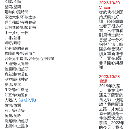
冷噗/冷顫
2023/10/30
壁問/壁間
Vincent
延時向/延時間
從武俠小說開
始接觸到好
不敢大多/不敢太多
讀，陸陸續續
彈母強破/彈母牆破
也看了很多好
四散進飛/四散勁飛
書，六年前看
手一搶/手一揮
到周博士的消
井非/並非
息覺得十分不
鳴呼/嗚呼
捨與可惜，時
的身假/的身後
隔多年發現好
接瞳而去/接踵而至
讀又重新運作
了，實在感到
容哥兒中暗道/容哥兒心中暗道
非常開心與感
大過殘/太過殘
謝！
搐起頭/抬起頭
俞若汕/俞若仙
2023/10/23
魂神簡/魂神筒
偷泥
夏滇/夏淇
2019年的某
生敬爺/生敬意
天，我在這裡
知宣你/知道你
遇見了薩豐的
風之影，便開
人毅/入
(改成入彀)
啟了我的閱讀
憐恫/憐憫
之路，才知道
召。等/這等
原來閱讀是一
沉嶺/沉吟
件多麼快樂的
擒起頭/抬起頭
事情。2023年
上黑中/上黑巾
的今天，我依