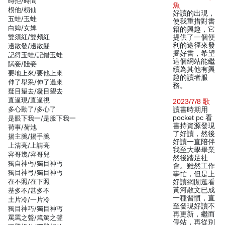
時拒/時間
魚
枴他/枴仙
好讀的出現，
五蛙/玉蛙
使我重措對書
白婢/女婢
籍的興趣，它
雙須紅/雙頰紅
提供了一個便
利的途徑來發
邊散發/邊散髮
掘好書，希望
記得玉蛙/記錯玉蛙
這個網站能繼
賦妾/賤妾
續為其他有興
要地上來/要他上來
趣的讀者服
伸了舉采/伸了過來
務。
疑目望去/凝目望去
直逼現/直逼視
2023/7/8 歌
多心動了/多心了
讀書時期用
pocket pc 看
是眼下我一/是服下我一
書持資源發現
荷事/荷池
了好讀，然後
揚主腕/揚手腕
好讀一直陪伴
上清亮/上請亮
我至大學畢業
容哥幾/容哥兒
然後踏足社
獨自神丐/獨目神丐
會。雖然工作
獨目神弓/獨目神丐
事忙，但是上
在不照/在下照
好讀網閒逛看
黃河散文已成
基多不/甚多不
一種習慣，直
土片冷/一片冷
至發現好讀不
獨目神巧/獨目神丐
再更新，繼而
罵罵之聲/篤篤之聲
停站，再從別