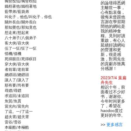
獨臂投仙/獨臂枴仙
的論壇得悉網
鐵枴著他/鐵枴著地
主離世一事，
藍帶弟/藍袋弟
心有點哀傷，
叫化子，他也/叫化子，你也
後悔未曾跟他
言謝在學習期
關外長自/關外長白
間他的網站是
那知覺也/那知竟也
我的精神食
想走來/想起來
糧。見到好讀
八十弟子/八個弟子
重啟，有心人
客大俠/容大俠
延續好讀網站
伍了一怔/怔了一怔
的營運和更
惜機/借機
新，很是感
死得眼目/死得瞑目
激，對周先生
的貢獻亦致萬
穿大俠/容大俠
分感謝！
者前輩/老前輩
總縹頭/總鏢頭
2023/7/4 葉扁
讓人了/讓入了
舟先生
順有要/尚有要
相识十年，前
尋嫖/尋鏢
面看过不少好
求追回/未追回
书，谢谢你。
魚貿/魚貫
今年时间更多
了，希望在
當光向/當先向
haodoo度过
了這。一/了這一
更好的年华。
趙夫霄/趙天霄
雷谷/雪谷
>>
更多感言
本級酷/本極酷