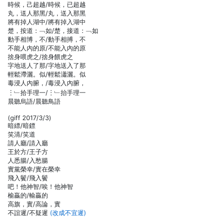
時候，己超越/時候，已超越
丸，送人那黑/丸，送入那黑
將有掉人湖中/將有掉入湖中
楚，按道：﹁如/楚，接道：﹁如
動手相博，不/動手相搏，不
不能人內的原/不能入內的原
捨身喂虎之/捨身餵虎之
字地送人了那/字地送入了那
輕鬆滯灑。似/輕鬆瀟灑。似
毒浸人內腑，/毒浸入內腑，
︙﹂拾手理一/︙﹂抬手理一
晨聽烏語/晨聽鳥語
(giff 2017/3/3)
暗縹/暗鏢
笑清/笑道
請人廳/請入廳
王於方/王子方
人悉腸/入愁腸
實黨榮幸/實在榮幸
飛入鬢/飛入鬢
吧！他神智/唉！他神智
榆贏的/輸贏的
高旗，實/高論，實
不誼遲/不疑遲
(改成不宜遲)