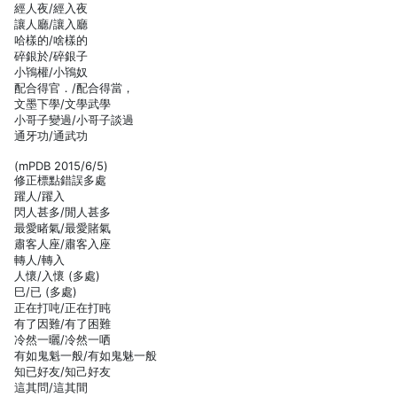
經人夜/經入夜
讓人廳/讓入廳
哈樣的/啥樣的
碎銀於/碎銀子
小鴇權/小鴇奴
配合得官．/配合得當，
文墨下學/文學武學
小哥子變過/小哥子談過
通牙功/通武功
(mPDB 2015/6/5)
修正標點錯誤多處
躍人/躍入
閃人甚多/閒人甚多
最愛睹氣/最愛賭氣
肅客人座/肅客入座
轉人/轉入
人懷/入懷 (多處)
巳/已 (多處)
正在打吨/正在打盹
有了因難/有了困難
冷然一曬/冷然一哂
有如鬼魁一般/有如鬼魅一般
知已好友/知己好友
這其問/這其間