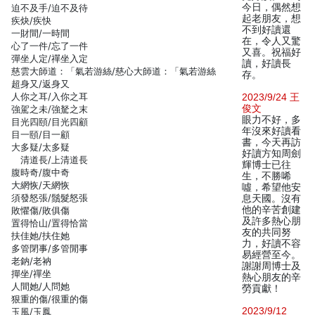
今日，偶然想
迫不及手/迫不及待
起老朋友，想
疾炔/疾快
不到好讀還
一財間/一時間
在，令人又驚
心了一件/忘了一件
又喜。祝福好
彈坐人定/禪坐入定
讀，好讀長
慈雲大師道：「氣若游絲/慈心大師道：「氣若游絲
存。
超身又/返身又
人你之耳/入你之耳
2023/9/24 王
俊文
強駕之未/強駑之末
眼力不好，多
目光四頤/目光四顧
年沒來好讀看
目一頤/目一顧
書，今天再訪
大多疑/太多疑
好讀方知周劍
清道長/上清道長
輝博士已往
腹時奇/腹中奇
生，不勝唏
大網恢/天網恢
噓，希望他安
須發怒張/鬚髮怒張
息天國。沒有
他的辛苦創建
敗懼傷/敗俱傷
及許多熱心朋
置得恰山/置得恰當
友的共同努
扶佳她/扶住她
力，好讀不容
多管閉事/多管閒事
易經營至今。
老鈉/老衲
謝謝周博士及
撣坐/禪坐
熱心朋友的辛
人間她/人問她
勞貢獻！
狠重的傷/很重的傷
2023/9/12
玉風/玉鳳