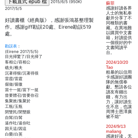
2015/6/5 (950K)
蘇菲
感謝好讀各界
2017/5/5
人士的無私奉
獻并分享了不
好讀書櫃《經典版》，感謝張鴻基整理製
同種類的書
作。感謝giff勘誤20處、Eirene勘誤519
藏。在異地難
以購買中文書
處。
籍，好讀提供
一個很好的中
勘誤表
：
文書閱讀平
(Eirene 2017/5/5)
台。
目光掃驚了/目光掃了
客相公/容相公
2024/10/20
Tao
礁夫/樵夫
粗暴的以信用
沉著得狠/沉著得很
卡感謝好讀團
雷霞/雷霆
隊的無償奉
倔做/倔傲
獻。懇請各位
當十一挺/當下一挺
讀友有錢出
曾要體召/曾要你召
錢，有力出
集聚效/集聚於
力，讓好讀生
工瓶/玉瓶
生不息，也讓
周博士恩澤廣
閉雙民/閉雙眼
被不熄°
自髯/白髯
逼作吐/逼你吐
2024/9/13
因天這/因這
maliang
白榮/白英
感谢好读，无