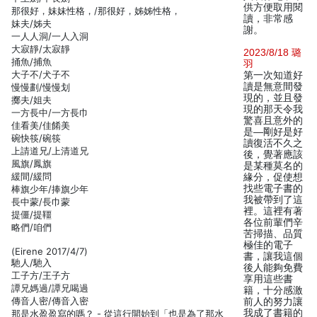
供方便取用閱
那很好，妹妹性格，/那很好，姊姊性格，
讀，非常感
妹夫/姊夫
謝。
一人人洞/一人入洞
大寂靜/太寂靜
2023/8/18 璐
捅魚/捕魚
羽
大子不/犬子不
第一次知道好
讀是無意間發
慢慢劃/慢慢划
現的，並且發
擲夫/姐夫
現的那天令我
一方長中/一方長巾
驚喜且意外的
佳看美/佳餚美
是—剛好是好
碗快筷/碗筷
讀復活不久之
上請道兄/上清道兄
後，覺著應該
風旗/鳳旗
是某種莫名的
緩間/緩問
緣分，促使想
找些電子書的
棒旗少年/捧旗少年
我被帶到了這
長中蒙/長巾蒙
裡。這裡有著
提僵/提韁
各位前輩們辛
略們/咱們
苦掃描、品質
極佳的電子
(Eirene 2017/4/7)
書，讓我這個
馳人/馳入
後人能夠免費
工子方/王子方
享用這些書
譚兄媽過/譚兄喝過
籍，十分感激
傳音人密/傳音入密
前人的努力讓
我成了書籍的
那是水盈盈寫的嗎？ - 從這行開始到「也是為了那水