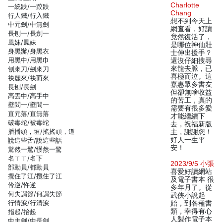
Charlotte
一統跌/一跤跌
Chang
行人鐵/行入鐵
想不到今天上
中元劍/中無劍
網查看，好讀
長刨一/長劍一
竟然復活了，
風妹/鳳妹
是哪位神仙壯
身黑辦/身黑衣
士伸出援手？
用黑中/用黑巾
還沒仔細搜尋
來龍去脈，已
刨來刀/劍來刀
喜極而泣。這
袂麗來/袂而來
嘉惠眾多書友
長刨/長劍
但卻無啥收益
高丟中/高手中
的苦工，真的
壁問一/壁間一
需要有很多愛
直元落/直無落
才能繼續下
破毒蛇/被毒蛇
去，祝福新版
播播頭，垣/搖搖頭，道
主，謝謝您！
好人一生平
說這些舌/說這些話
安！
驚然一驚/戄然一驚
名ㄒㄒ/名下
2023/9/5 小張
部動員/都動員
喜愛好讀網站
攪住了江/攬住了江
及電子書本 很
伶逆/忤逆
多年月了。從
何失謂節/何謂失節
武俠小說起
行情淚/行清淚
始，到各種書
類，幸得有心
指起/抬起
人製作電子本
中主劍/中長劍