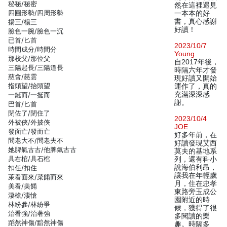
秘秘/秘密
然在這裡遇見
四圓形勢/四周形勢
一本本的好
書，真心感謝
揚三/楊三
好讀！
臉色一腕/臉色一沉
已首/匕首
2023/10/7
時間成分/時間分
Young
那校父/那位父
自2017年後，
三陽起長/三陽道長
時隔六年才發
慈會/慈雲
現好讀又開始
指頭望/抬頭望
運作了，真的
充滿深深感
一鋌而/一挺而
謝。
巴首/匕首
閉佐了/閉住了
2023/10/4
外被俠/外披俠
JOE
發面亡/發而亡
好多年前，在
問老大不/問老夫不
好讀發現艾西
她脾氣古古/他脾氣古古
莫夫的基地系
具右棺/具石棺
列，還有科小
說海伯利昂，
扣任/扣住
讓我在年輕歲
萊看面來/菜餚而來
月，住在忠孝
美看/美餚
東路旁玉成公
淒槍/淒愴
園附近的時
林紛參/林紛爭
候，獲得了很
治看強/治著強
多閱讀的樂
蹈然神傷/黯然神傷
趣。時隔多