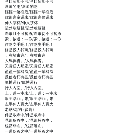
今日清形不同/今日情形不同
派遺的兩/派遣的兩
輕輕一螫柳眉/輕輕一顰柳眉
你那家童還未/你那家僮還未
伸人茶杯/伸入茶杯
雖然敞幫聲/雖然敝幫聲
遇事且不可奮勇/遇事切不可奮勇
索，按道：﹁你/索，接道：﹁你
住兩支手吧！/住兩隻手吧！
條是投人我萬/條是投入我萬
，在敞東這/，在敝東這
人馬俱沓。/人馬俱杳。
天霄送人那座/天霄送入那座
盈盈一螫柳眉/盈盈一顰柳眉
反使者朽有些/反使老朽有些
脈博運行/脈搏運行
行人內室。/行入內室。
上，道﹁幸未/上，道：﹁幸未
幫主賂罪，咱/幫主賠罪，咱
左手伸人寬大/左手伸入寬大
老納/老衲 (多處)
件是敞寺中/件是敝寺中
見那狹谷中，/見那峽谷中，
也當尊命。/也當遵命。
一道狹谷之中/一道峽谷之中