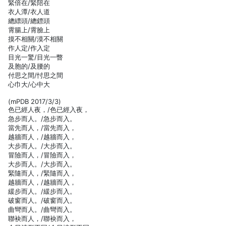
緊倍在/緊陪在
衣人潭/衣人道
總縹頭/總鏢頭
霄腸上/霄臉上
摸不相關/漠不相關
作人定/作入定
目光一驚/目光一瞥
及胞的/及腰的
付思之間/忖思之間
心巾大/心中大
(mPDB 2017/3/3)
色已經人夜，/色已經入夜，
急步而人。/急步而入。
當先而人，/當先而入，
越牆而人，/越牆而入，
大步而人。/大步而入。
冒險而人，/冒險而入，
大步而人。/大步而入。
緊隨而人，/緊隨而入，
越牆而人，/越牆而入，
緩步而人。/緩步而入。
破窗而人。/破窗而入。
曲彎而人。/曲彎而入。
聯袂而人，/聯袂而入，