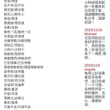
而道/地道
小時候很喜歡
忍不件/忍不住
的一本書終於
鄧五龍/鄧玉龍
出現電子版，
銀在人/銀衣人
感謝團隊的無
私分享，謝謝
甫道/甬道
好讀！
聲應接/聲音接
名劃/名劍
2023/11/18
臉色一流/臉色一沉
Michael
衣老姐/衣老婦
无意间想起过
冷服旁觀/冷眼旁觀
来好读怀念一
習刻之/習劍之
下。竟然是惊
小則十/少則十
喜！好读活过
来了！感恩 感
相假而/相視而
谢。
再教體們/再教你們
已生情慷/已生情愫
2023/11/5
煙霞舉動奇怪/煙霞舉動奇快
angsila
皇帝癌/皇帝癮
每周上好读看
棄刃行/棄兵器
看是否有新
目注損/目注他
书，这已经成
安溢寧/安逸寧
了一个习惯。
这种陪伴是一
夏棋/夏淇
种舒服的，充
仟逆/仵逆
满确定感的安
電將立/必將立
心。感谢好
敬良/敬畏
读。
不會不未/不得不未