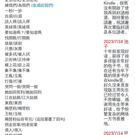
Kindle，很舊
繪我們/為我們
(改成給我們)
沒有開啟了使
一秒/一抄
我再與好讀相
自眉/白眉
遇。期待重拾
請人禪/請入禪
讀趣，祝讀趣
黃綠環/黃綾環
再次重臨好讀
及各位讀者。
要知過嗎？/要知道嗎
找開殿/打開殿
2023/7/18 池
拔斂/拔劍
子
只塵/灰塵
十年前发现好
被多拭/被人拭
读，获得了很
正街伸/正待伸
多排版非常好
權上花/釵上花
的电子书，现
象不像/像不像
在还有当年下
载的很多书存
王鳳/玉鳳
在kindle里。
打攏/打擾
好久没来竟发
突問一個/突聞一個
现版主周先生
她如回答到/她如回到
已经过世令人
江在姑娘/江大姑娘
不胜唏嘘。感
東酉/東西
谢周先生带来
獨壁枴/獨臂枴
好读，给予纷
王蛙/玉蛙
繁复杂的网络
一方书香雅
獨臂枴仙容哥兒/ (這段重覆了四句)
地。
拐走前輩/枴老前輩
偎人/偎入
2023/7/14 甲