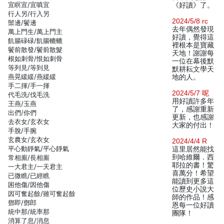
宜瞑宜/宜嗔宜
《好讀》了。
行人另/行入另
2024/5/8 rc
鬃邊/鬢邊
去年偶然發現
萬上門生/萬上門主
好讀，覺得這
飢腸碌碌/飢腸轆轆
裡根本是寶藏
鬢前散發/鬢前散髮
天地！謝謝每
根如刺骨/恨如刺骨
一位在幕後默
等列見/等到見
默耕耘文學天
燕晃緩緩/燕緩緩
地的人。
手二揮/手一揮
2024/5/7 呢
代毛洗/伐毛洗
用好讀許多年
王燕/玉燕
了，感謝重新
出們/你們
更新，也感謝
去衣女/玄衣女
大家的付出！
手脫/手腕
玄農女/玄衣女
2024/4/4 R
平心動靜氣/平心靜氣
這里居然能找
到哈維爾．西
常相廝/長相廝
耶拉的書！驚
一大君主/一天君主
喜萬分！希望
已微瞧/已經瞧
能讀到更多這
困他傷/因他傷
位歷史小說大
因可奮起餘/雖可奮起餘
師的作品！感
鄧即/鄧郎
恩每一位好讀
統中那/統率那
團隊！
消算了息/消息