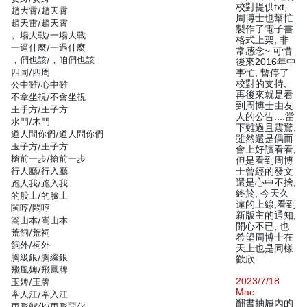
校對提供txt,
趙大霄/趙天霄
周博士也幫忙
趙天雷/趙天霄
製作了電子書
。場大戰/一場大戰
格式上架, 非
一逼什麼/一遇什麼
常感念~ 可惜
，們也該/，咱們也該
後來2016年中
四同/四周
事忙, 暫停了
校對的支持,
公中雖/心中雖
再後來就是看
不拿坐視/不會坐視
到周博士由友
王手方/王子方
人的公告....當
水門/木門
下難過且震驚,
道人間你們/道人問你們
雖然還是偶而
玉子方/王子方
會上好讀看看,
槍前一步/搶前一步
但是看到周博
行人廳/行入廳
士曾經的發文
還是心中不捨,
跑人我/跑入我
終於, 今天久
的股上/的臉上
違的上線,看到
閩哼/悶哼
新版主的通知,
篙山本/嵩山本
開心不已, 也
荒飼/荒祠
希望周博士在
飼外/祠外
天上也是同樣
胸級銀/胸綴銀
歡欣.
飛風婢/飛鳳牌
2023/7/18
玉婢/玉牌
Mac
牽人江/牽入江
翻書抽屜內的
更形態化/更形惡化