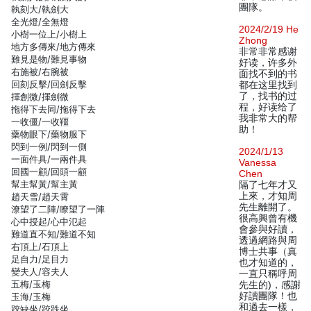
團隊。
執刻大/執劍大
全光燈/全無燈
2024/2/19 He
小樹一位上/小樹上
Zhong
地方多傳來/地方傳來
非常非常感谢
難見是物/難見事物
好读，许多外
右施被/右腕被
面找不到的书
回刻反擊/回劍反擊
都在这里找到
了，找书的过
揮創微/揮劍微
程，好读给了
拖得下去同/拖得下去
我非常大的帮
一收僵/一收韁
助！
藥物眼下/藥物服下
閃到一例/閃到一側
2024/1/13
一面件具/一兩件具
Vanessa
回國一顧/回頭一顧
Chen
幫主幫黃/幫主黃
隔了七年才又
上來，才知周
趙天雪/趙天霄
先生離開了。
潦望了二陣/瞭望了一陣
很高興曾有機
心中授起/心中氾起
會參與好讀，
難道直不知/難道不知
透過網路與周
右頂上/石頂上
博士共事（真
足自力/足目力
也才知道的，
變夫人/容夫人
一直只稱呼周
五梅/玉梅
先生的)，感謝
好讀團隊！也
玉海/玉梅
和過去一樣，
跤缺坐/跤跌坐