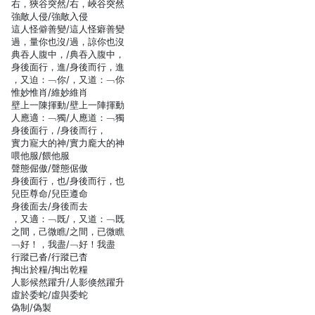
右，狹谷突然/右，峽谷突然
強敵人侵/強敵入侵
這人怪僻善變/這人怪癖善變
過，量你也沒/過，諒你也沒
典吞人腹中，/典吞入腹中，
身後面行，進/身後而行，進
，又迫：﹁你/，又道：﹁你
惟妙惟肖/維妙維肖
壁上一陳揮動/壁上一陣揮動
人應適：﹁獨/人應道：﹁獨
身後面行，/身後而行，
實力寵大的神/實力龐大的神
喂他服/餵他服
聲態倔傲/聲態倨傲
身後面行，也/身後而行，也
兒臣尊命/兒臣遵命
身後面去/身後而去
，又適：﹁既/，又道：﹁既
之間，己微瞧/之間，已微瞧
﹁好！，我盡/﹁好！我盡
行蹤已沓/行蹤已杳
掏出於糧/掏出乾糧
人影候然躍升/人影倏然躍升
虛於委蛇/虛與委蛇
偽制/偽製