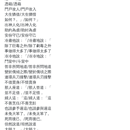
憑籍/憑藉
門戶攻人/門戶攻入
大生憐借/大生憐惜
如何？。」/如何？」
出神人化/出神入化
助約為虐/助紂為虐
安份守已/安份守己
冷肅他說：「/冷肅地說：「
除了巨毒之外/除了劇毒之外
事做得大多了/事做得太多了
冷冷他說：「/冷冷地說：「
鬥室中/斗室中
答非所間地道/答非所問地道
變於俄傾之際/變於俄頃之際
連環兵刀撞擊/連環兵刃撞擊
不借賣身/不惜賣身
那人座道：「/那人答道：「
並不足借，/並不足惜，
婦人這：「這/婦人道：「這
不善烹任/不善烹飪
也請參予過這/也請參與過這
未免大笨了。/未免太笨了。
死而後己。/死而後已。
但然說道/坦然說道
大師？。」/大師？」