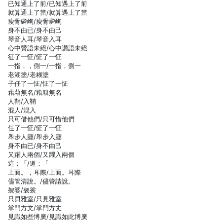
已知通上了前/已知遇上了前
就算通上了當/就算遇上了當
瘦骨磷峋/瘦骨嶙峋
身不由已/身不由己
琴音人耳/琴音入耳
心中贊語未絕/心中讚語未絕
征了一怔/怔了一怔
一指，，側一/一指，側一
老湖塗/老糊塗
子任了一怔/怔了一怔
藉藉無名/籍籍無名
人鞘/入鞘
混人/混入
只可借他們/只可惜他們
任了一怔/怔了一怔
舉步人廳/舉步入廳
身不由已/身不由己
又躍人兩個/又躍入兩個
這：「/道：「
上面。，耳際/上面。耳際
儘管清說。/儘管請說。
袈婆/袈裟
只貝雅室/只見雅室
掌門方文/掌門方丈
見識如些博廣/見識如此博廣