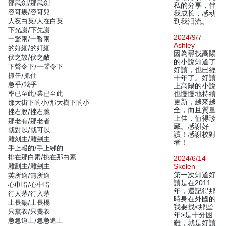
邵武劍/那武劍
私的分享，伴
容哥幾/容哥兒
我成长，感动
人夜白英/人在白英
到我泪流。
下光謝/下先謝
2024/9/7
一驚兩/一瞥兩
Ashley
的好細/的奸細
因為尋找高陽
伏之故/伏之敵
的小說知道了
下聲令下/一聲令下
好讀，也已經
抓任/抓住
十年了。好讀
急乎/幾乎
上高陽的小說
率已至此/業已至此
也慢慢地持續
更新，越來越
那大街下的小/那大樹下的小
全，而且質量
挫右脫/挫右腕
上佳，值得珍
那老有/那老者
藏。感謝好
就對以/就可以
讀！感謝校對
雕刻主/雕劍主
者！
手上報的/手上綁的
排在那白素/挑在那白素
2024/6/14
雕劃主/雕劍主
Skelen
第一次知道好
英所適/無所適
讀是在2011
心巾暗/心中暗
年，還記得那
行人茅/行入茅
時身在外國的
上長錫/上長榻
我要找<那些
只黨衣/只覺衣
年>是十分困
急急迫上/急急追上
難，就是好讀