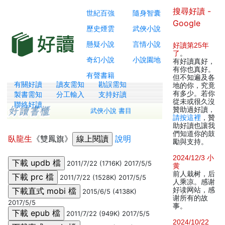
搜尋好讀 -
世紀百強
隨身智囊
Google
歷史煙雲
武俠小說
懸疑小說
言情小說
好讀第25年
了
。
奇幻小說
小說園地
有好讀真好，
有你也真好。
有聲書籍
但不知遍及各
有關好讀
讀友需知
勘誤需知
地的你，究竟
有多少。若你
製書需知
分工輸入
支持好讀
從未或很久沒
聯絡好讀
贊助過好讀，
武俠小說 書目
請按這裡
，贊
助好讀也讓我
們知道你的鼓
臥龍生
《雙鳳旗》
說明
勵與支持。
2024/12/3 小
2011/7/22 (1716K) 2017/5/5
黄
前人栽树，后
2011/7/22 (1528K) 2017/5/5
人乘凉。感谢
好读网站，感
2015/6/5 (4138K)
谢所有的故
2017/5/5
事。
2011/7/22 (949K) 2017/5/5
2024/10/22