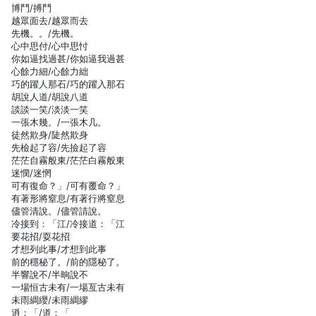
博鬥/搏鬥
越眾面去/越眾而去
先機。。/先機。
心中思付/心中思忖
你如逼找過甚/你如逼我過甚
心餘力細/心餘力絀
巧的躍人那石/巧的躍入那石
胡說人道/胡說八道
談談一笑/淡淡一笑
一張木幾。/一張木几。
徒然欺身/陡然欺身
先檢起了容/先撿起了容
茫茫自霧般東/茫茫白霧般東
迷憫/迷惘
可有復命？」/可有覆命？」
有著形將窒息/有著行將窒息
儘管清說。/儘管請說。
冷接到：「江/冷接道：「江
要花招/耍花招
才想列此事/才想到此事
前的穩秘了。/前的隱秘了。
半響說不/半晌說不
一場恒古未有/一場亙古未有
未雨綢纓/未雨綢繆
逍：「/道：「