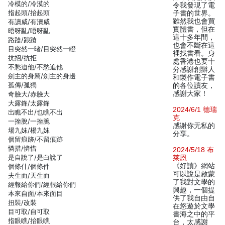
冷模的/冷漠的
令我發現了電
指起頭/抬起頭
子書的世界。
雖然我也會買
有讀威/有瀆威
實體書，但在
晤呀亂/唔呀亂
這十多年間，
路蹌/踉蹌
也會不斷在這
目突然一暏/目突然一瞪
裡找書看。身
抗招/抗拒
處香港也要十
不愁迫他/不愁追他
分感謝創辦人
劍主的身厲/劍主的身邊
和製作電子書
孤傳/孤獨
的各位讀友，
感謝大家！
奇臉大/赤臉大
大露鋒/太露鋒
2024/6/1 德瑞
出瞧不出/也瞧不出
克
一挫脫/一挫腕
感谢你无私的
場九妹/楊九妹
分享。
個留痕跡/不留痕跡
憐措/憐惜
2024/5/18 布
是自說了/是白說了
莱恩
《好讀》網站
個條什/個條件
可以說是啟蒙
夫生而/天生而
了我對文學的
經報給你們/經很給你們
興趣，一個提
本來自面/本來面目
供了我自由自
扭裝/改裝
在悠遊於文學
目可取/自可取
書海之中的平
指眼瞧/抬眼瞧
台，太感謝