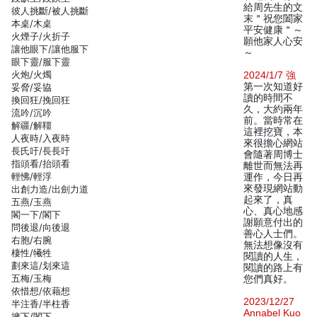
給周先生的文
彼人挑斷/被人挑斷
末＂祝您闔家
本桌/木桌
平安健康＂～
火煙子/火折子
願他家人心安
讓他眼下/讓他服下
～
眼下靈/服下靈
火炮/火燭
2024/1/7 強
第一次知道好
妥脅/妥協
讀的時間不
換回狂/挽回狂
久，大約兩年
流吟/沉吟
前。當時常在
解疆/解韁
這裡挖寶，本
人夜時/入夜時
來很擔心網站
長氏吁/長長吁
會隨著周博士
指頭看/抬頭看
離世而無法再
輕怫/輕浮
運作，今日再
來發現網站動
出創力造/出劍力道
起來了，真
五燕/玉燕
心、真心地感
閣一下/閣下
謝願意付出的
問後退/向後退
善心人士們。
右胞/右腕
無法想像沒有
棲性/犧牲
閱讀的人生，
劃來這/划來這
閱讀的路上有
五梅/玉梅
您們真好。
依惜想/依藉想
2023/12/27
半注香/半柱香
Annabel Kuo
擁下/閣下