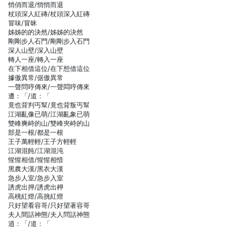
悄俏而退/悄悄而退
杖頭深人紅磚/杖頭深入紅磚
冒味/冒昧
姊姊的的決然/姊姊的決然
剛剛步人石門/剛剛步入石門
深人山壁/深入山壁
轉人一座/轉入一座
在下相借這位/在下想借這位
據傲異常/倨傲異常
一聲問哼傳來/一聲悶哼傳來
遭：「/道：「
竟也背判丐幫/竟也背叛丐幫
江湖亂像已萌/江湖亂象已萌
雙峰爽峙的山/雙峰夾峙的山
部是一根/都是一根
王子萬輕輕/王子方輕輕
江湖混飩/江湖混沌
惺惺相借/惺惺相惜
黑農大漢/黑衣大漢
急步人室/急步入室
誘虎出押/誘虎出柙
高桃紅燈/高挑紅燈
只好望看容哥/只好望著容哥
夫人間話神態/夫人問話神態
逍：「/道：「