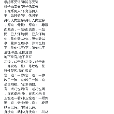
承認系受這/承認係受這
婢子系奉夫/婢子係奉夫
下究系何人/下究係何人
要，系賤妾/要，係賤妾
身行人內室穿/身行入內室穿
，應道﹁母親/，應道：﹁母親
面應適：﹁姑/面應道：﹁姑
間，已人渾然/間，已入渾然
你，量你難以/你，諒你難以
事，量你也難/事，諒你也難
下，量你也不/下，諒你也不
這樣滯灑/這樣瀟灑
地下皇官/地下皇宮
之後，己學會/之後，已學會
一條狹谷，登/一條峽谷，登
幾件架裟/幾件袈裟
變，迫：﹁你/變，道：﹁你
吟了一陳，道/吟了一陣，道
毫無怨根。/毫無怨恨。
害，者朽也困/害，老朽也困
，在真像未明/，在真相未明
玉龍道﹁看到/玉龍道：﹁看到
變，道﹁奇怪/變，道：﹁奇怪
拭目以侍。/拭目以待。
身接道﹁武林/身接道：﹁武林