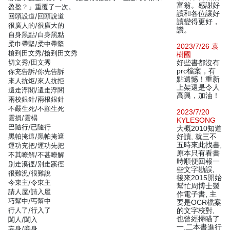
富翁。感謝好
盈盈？」重覆了一次。
讀和各位讓好
回頭設道/回頭說道
讀變得更好，
很廣人的/很廣大的
讚。
自身黑點/白身黑點
柔巾帶堅/柔中帶堅
2023/7/26 袁
槍到田文秀/搶到田文秀
樹國
切文秀/田文秀
好些書都沒有
prc檔案，有
你充告訴/你先告訴
點遺憾！重新
來人抗炬/來人抗拒
上架還是令人
遺走浮閣/遣走浮閣
高興，加油！
兩校銀針/兩根銀針
不嚴生死/不顧生死
2023/7/20
雲損/雲榻
KYLESONG
巴隨行/已隨行
大概2010知道
黑帕掩這/黑帕掩遮
好讀, 就三不
五時來此找書,
運功充把/運功先把
原本只有看書
不其瞭解/不甚瞭解
時順便回報一
別走溪徑/別走蹊徑
些文字勘誤,
很難況/很難說
後來2015開始
今東主/令東主
幫忙周博士製
請人屋/請入屋
作電子書, 主
巧幫中/丐幫中
要是OCR檔案
行人了/行入了
的文字校對,
也曾經掃瞄了
闖人/闖入
一,二本書進行
妄身/妾身